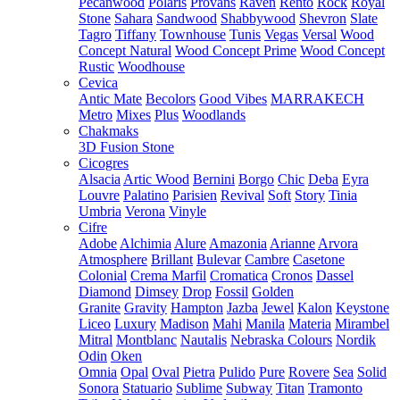
Pecanwood
Polaris
Provans
Raven
Rento
Rock
Royal
Stone
Sahara
Sandwood
Shabbywood
Shevron
Slate
Tagro
Tiffany
Townhouse
Tunis
Vegas
Versal
Wood
Concept Natural
Wood Concept Prime
Wood Concept
Rustic
Woodhouse
Cevica
Antic Mate
Becolors
Good Vibes
MARRAKECH
Metro
Mixes
Plus
Woodlands
Chakmaks
3D Fusion Stone
Cicogres
Alsacia
Artic Wood
Bernini
Borgo
Chic
Deba
Eyra
Louvre
Palatino
Parisien
Revival
Soft
Story
Tinia
Umbria
Verona
Vinyle
Cifre
Adobe
Alchimia
Alure
Amazonia
Arianne
Arvora
Atmosphere
Brillant
Bulevar
Cambre
Casetone
Colonial
Crema Marfil
Cromatica
Cronos
Dassel
Diamond
Dimsey
Drop
Fossil
Golden
Granite
Gravity
Hampton
Jazba
Jewel
Kalon
Keystone
Liceo
Luxury
Madison
Mahi
Manila
Materia
Mirambel
Mitral
Montblanc
Nautalis
Nebraska Colours
Nordik
Odin
Oken
Omnia
Opal
Oval
Pietra
Pulido
Pure
Rovere
Sea
Solid
Sonora
Statuario
Sublime
Subway
Titan
Tramonto