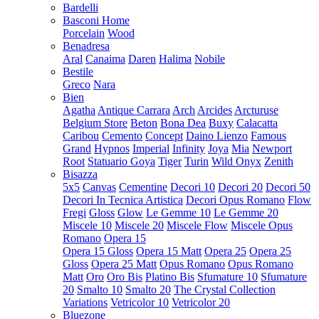
Bardelli
Basconi Home
Porcelain
Wood
Benadresa
Aral
Canaima
Daren
Halima
Nobile
Bestile
Greco
Nara
Bien
Agatha
Antique Carrara
Arch
Arcides
Arcturuse
Belgium Store
Beton
Bona Dea
Buxy
Calacatta
Caribou
Cemento
Concept
Daino Lienzo
Famous
Grand
Hypnos
Imperial
Infinity
Joya
Mia
Newport
Root
Statuario Goya
Tiger
Turin
Wild Onyx
Zenith
Bisazza
5x5
Canvas
Cementine
Decori 10
Decori 20
Decori 50
Decori In Tecnica Artistica
Decori Opus Romano
Flow
Fregi
Gloss
Glow
Le Gemme 10
Le Gemme 20
Miscele 10
Miscele 20
Miscele Flow
Miscele Opus
Romano
Opera 15
Opera 15 Gloss
Opera 15 Matt
Opera 25
Opera 25
Gloss
Opera 25 Matt
Opus Romano
Opus Romano
Matt
Oro
Oro Bis
Platino Bis
Sfumature 10
Sfumature
20
Smalto 10
Smalto 20
The Crystal Collection
Variations
Vetricolor 10
Vetricolor 20
Bluezone