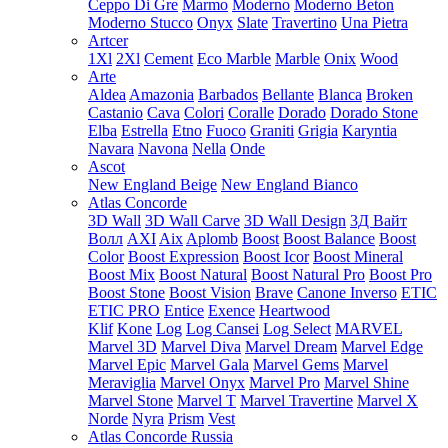
Ceppo Di Gre
Marmo
Moderno
Moderno Beton
Moderno Stucco
Onyx
Slate
Travertino
Una Pietra
Artcer
1Xl
2Xl
Cement
Eco Marble
Marble
Onix
Wood
Arte
Aldea
Amazonia
Barbados
Bellante
Blanca
Broken
Castanio
Cava
Colori
Coralle
Dorado
Dorado Stone
Elba
Estrella
Etno
Fuoco
Graniti
Grigia
Karyntia
Navara
Navona
Nella
Onde
Ascot
New England Beige
New England Bianco
Atlas Concorde
3D Wall
3D Wall Carve
3D Wall Design
3Д Вайт
Волл
AXI
Aix
Aplomb
Boost
Boost Balance
Boost
Color
Boost Expression
Boost Icor
Boost Mineral
Boost Mix
Boost Natural
Boost Natural Pro
Boost Pro
Boost Stone
Boost Vision
Brave
Canone Inverso
ETIC
ETIC PRO
Entice
Exence
Heartwood
Klif
Kone
Log
Log Cansei
Log Select
MARVEL
Marvel 3D
Marvel Diva
Marvel Dream
Marvel Edge
Marvel Epic
Marvel Gala
Marvel Gems
Marvel
Meraviglia
Marvel Onyx
Marvel Pro
Marvel Shine
Marvel Stone
Marvel T
Marvel Travertine
Marvel X
Norde
Nyra
Prism
Vest
Atlas Concorde Russia