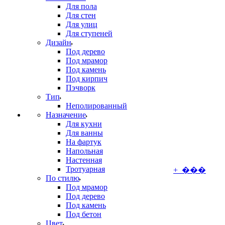
Для пола
Для стен
Для улиц
Для ступеней
Дизайн
Под дерево
Под мрамор
Под камень
Под кирпич
Пэчворк
Тип
Неполированный
Назначение
Для кухни
Для ванны
На фартук
Напольная
Настенная
Тротуарная
+ ���
По стилю
Под мрамор
Под дерево
Под камень
Под бетон
Цвет