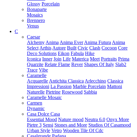
Glossy
Porcelain
Bonaparte
Mosaics
Brennero
Venus
C
Caesar
Alchemy
Anima
Anima Ever
Anima Futura
Anima
Select
Arthis
Autore
Built
Civic
Clash
Cocoon
Core
Deco Solutions
Eikon
Fabula
Hike
Iconica
Inner
Join
Life
Materica
Meet
Portraits
Prima
Quarzite
Relate Flame
Rever
Shapes Of Italy
Slab2
Trace
Vibe
Caramelle
Acquarelle
Antichita Classica
Arlecchino
Classica
Impressioni
La Passion
Marble Porcelain
Mattoni
Naturelle
Pietrine
Rosewood
Sabbia
Caramelle Mosaic
Carmen
Dynamic
Casa Dolce Casa
Essential Mood
Nature mood
Neutra 6.0
Onyx More
Pietre 3
Sensi
Stones and More
Studios Of Casamood
Urban Style
Vetro
Wooden Tile Of Cdc
Casalgrande Padana