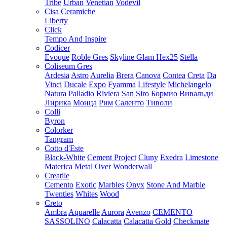
Tribe
Urban
Venetian
Vodevil
Cisa Ceramiche
Liberty
Click
Tempo And Inspire
Codicer
Evoque
Roble Gres
Skyline Glam Hex25
Stella
Coliseum Gres
Ardesia
Astro
Aurelia
Brera
Canova
Contea
Creta
Da
Vinci
Ducale
Expo
Fyamma
Lifestyle
Michelangelo
Natura
Palladio
Riviera
San Siro
Бормио
Вивальди
Лирика
Монца
Рим
Саленто
Тиволи
Colli
Byron
Colorker
Tangram
Cotto d'Este
Black-White
Cement Project
Cluny
Exedra
Limestone
Materica
Metal
Over
Wonderwall
Creatile
Cemento
Exotic
Marbles
Onyx
Stone And Marble
Twenties
Whites
Wood
Creto
Ambra
Aquarelle
Aurora
Avenzo
CEMENTO
SASSOLINO
Calacatta
Calacatta Gold
Checkmate