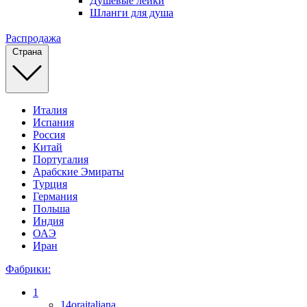
Душевые лейки
Шланги для душа
Распродажа
Страна
Италия
Испания
Россия
Китай
Португалия
Арабские Эмираты
Турция
Германия
Польша
Индия
ОАЭ
Иран
Фабрики:
1
14oraitaliana