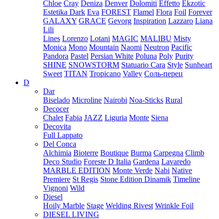
Chloe
Cray
Deniza
Denver
Dolomiti
Effetto
Ekzotic
Estetika Dark
Eva
FOREST
Flamel
Flora
Foil
Forever
GALAXY
GRACE
Gevorg
Inspiration
Lazzaro
Liana
Lili
Lines
Lorenzo
Lotani
MAGIC
MALIBU
Misty
Monica
Mono
Mountain
Naomi
Neutron
Pacific
Pandora
Pastel
Persian White
Poluna
Poly
Purity
SHINE
SNOWSTORM
Statuario Cara
Style
Sunheart
Sweet
TITAN
Tropicano
Valley
Соль-перец
D
Dar
Biselado
Microline
Nairobi
Noa-Sticks
Rural
Decocer
Chalet
Fabia
JAZZ
Liguria
Monte
Siena
Decovita
Full Lappato
Del Conca
Alchimia
Bioterre
Boutique
Burma
Carpegna
Climb
Deco Studio
Foreste D Italia
Gardena
Lavaredo
MARBLE EDITION
Monte Verde
Nabi
Native
Premiere
St Regis
Stone Edition Dinamik
Timeline
Vignoni
Wild
Diesel
Hoily Marble
Stage
Welding Rivest
Wrinkle Foil
DIESEL LIVING