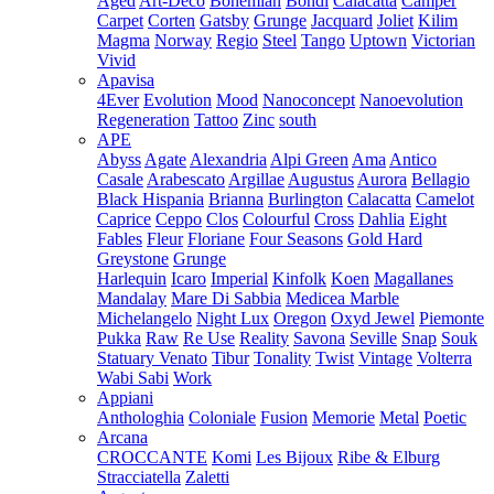
Aged
Art-Deco
Bohemian
Bondi
Calacatta
Camper
Carpet
Corten
Gatsby
Grunge
Jacquard
Joliet
Kilim
Magma
Norway
Regio
Steel
Tango
Uptown
Victorian
Vivid
Apavisa
4Ever
Evolution
Mood
Nanoconcept
Nanoevolution
Regeneration
Tattoo
Zinc
south
APE
Abyss
Agate
Alexandria
Alpi Green
Ama
Antico
Casale
Arabescato
Argillae
Augustus
Aurora
Bellagio
Black Hispania
Brianna
Burlington
Calacatta
Camelot
Caprice
Ceppo
Clos
Colourful
Cross
Dahlia
Eight
Fables
Fleur
Floriane
Four Seasons
Gold Hard
Greystone
Grunge
Harlequin
Icaro
Imperial
Kinfolk
Koen
Magallanes
Mandalay
Mare Di Sabbia
Medicea Marble
Michelangelo
Night Lux
Oregon
Oxyd Jewel
Piemonte
Pukka
Raw
Re Use
Reality
Savona
Seville
Snap
Souk
Statuary Venato
Tibur
Tonality
Twist
Vintage
Volterra
Wabi Sabi
Work
Appiani
Anthologhia
Coloniale
Fusion
Memorie
Metal
Poetic
Arcana
CROCCANTE
Komi
Les Bijoux
Ribe & Elburg
Stracciatella
Zaletti