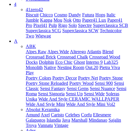
4
41zero42
Biscuit
Chicco
Cosmo
Dandy
Futura
Hops
Italic
Jumble
Kappa
Mou
Nok
Otto
Paper41 Lux
Paper41
Pro
Pixel41
Pulp
Rigo
Solo
Spectre
Superclassica SCB
Superclassica SCG
Superclassica SCW
Technicolor
Two
Wigwag
A
ABK
Alpes Raw
Alpes Wide
Alterego
Atlantis
Blend
Crossroad Brick
Crossroad Chalk
Crossroad Wood
Docks
Dolphin
Eco Chic
Ghost
Interno 9
Lab325
Monolith
Native
Nesting Room
Out.20
Pietra Viva
Play
Poetry Colors
Poetry Decor
Poetry Net
Poetry Stone
Poetry Stone Reloaded
Poetry Wood
Sensi 900
Sensi
Classic
Sensi Fantasy
Sensi Gems
Sensi Nuance
Sensi
Roma
Sensi Signoria
Sensi Up
Sensi Wide
Soleras
Unika
Wide And Style CERAMIC WALLPAPER
Wide And Style Mini
Wide And Style Mini Vol2
Absolut Keramika
Amund
Axel
Caristo
Celebes
Corfu
Ellesmere
Galapagos
Islandia
Java
Marshall
Mindanao
Sajalin
Troya
Vannatu
Vintage
Adex