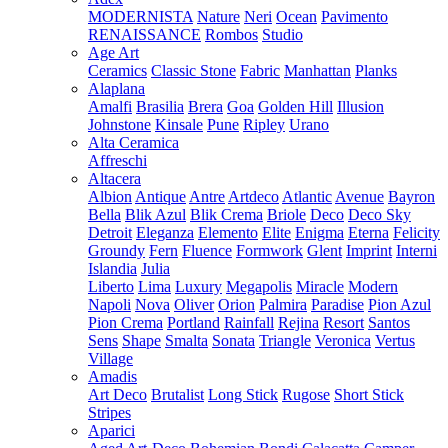
MODERNISTA
Nature
Neri
Ocean
Pavimento
RENAISSANCE
Rombos
Studio
Age Art
Ceramics
Classic Stone
Fabric
Manhattan
Planks
Alaplana
Amalfi
Brasilia
Brera
Goa
Golden Hill
Illusion
Johnstone
Kinsale
Pune
Ripley
Urano
Alta Ceramica
Affreschi
Altacera
Albion
Antique
Antre
Artdeco
Atlantic
Avenue
Bayron
Bella
Blik Azul
Blik Crema
Briole
Deco
Deco Sky
Detroit
Eleganza
Elemento
Elite
Enigma
Eterna
Felicity
Groundy
Fern
Fluence
Formwork
Glent
Imprint
Interni
Islandia
Julia
Liberto
Lima
Luxury
Megapolis
Miracle
Modern
Napoli
Nova
Oliver
Orion
Palmira
Paradise
Pion Azul
Pion Crema
Portland
Rainfall
Rejina
Resort
Santos
Sens
Shape
Smalta
Sonata
Triangle
Veronica
Vertus
Village
Amadis
Art Deco
Brutalist
Long Stick
Rugose
Short Stick
Stripes
Aparici