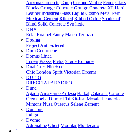
Arizona Concrete
Camp
Cosmic Marble
Fence
Glass
Blocks
Grunge Concrete
Grunge Concrete XL
Hard
Leather
Industrial Glass
Liquid Cosmo
Metal Perf
Mexican Cement
Ribbed
Ribbed Oxide
Shades of
Blind
Solid Concrete
Synthetic
DNA
Eclat
Enamel
Fancy
Match
Terrazzo
Dogma
Project Antibacterial
Dom Ceramiche
Domus Linea
Imperi
Piazza
Pietra
Strade Romane
Dual Gres NiceKer
Chic
London
Spirit
Victorian Dreams
DUE-G
BRECCIA PARADISO
Dune
Agadir
Amazonite
Ardesia
Baikal
Calacatta
Caronte
Cremabella
Diurne
Flat
Kit-Kat Mosaic
Leonardo
Mintons
Nusa
Quercus
Selene
Zement
Durstone
Indiga
Dvomo
Adrenaline
Ghost
Modular
Montecarlo
E