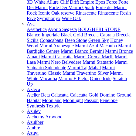
3D White
Allure
Cliff
Drift
Empire
Epos
Force
Forte
Dei Marmi
Forte Dei Marmi Quark
Forte dei Marmi
Rock
Iconic
Oak reserve
Rinascente
Rinascente Resin
Rive
Symphonyx
Wine Oak
Ava
Aesthetica
Avorio Segesta
BOLGHERI STONE
Bianco Imperiale
Black Gold
Breccia Capraia
Breccia
Sicilia
Copacabana
Deep Stone
Green Sky
Honey
Wood
Marmi Arabesque
Marmi Azul Macauba
Marmi
Bardiglio Cenere
Marmi Bianco Bernini
Marmi Bronze
Amani
Marmi Calacatta
Marmi Crema Marfil
Marmi
Lasa
Marmi Nero Belvedere
Marmi Statuario
Marmi
Statuario Splendente
Marmi Taj Mahal
Marmi
Travertino Classic
Marmi Travertino Silver
Marmi
White Macauba
Marmo E Pietra
Onice Iride
Scratch
Up
Azteca
Atelier
Beta Calacatta
Calacatta Gold
Domino
Ground
Habitat
Moonland
Moonlight
Passion
Penelope
Synthesis
Textyle
Azulev
Alchemy
Artwood
Azuliber
Ambre
Azuvi