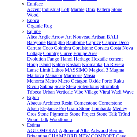
Ennface
Accent
Industrial
Loft
Marble
Onix
Pattern
Stone
Wood
Epoca
Organic Rug
Equipe
Altea
Argile
Arrow
Art Nouveau
Artisan
BALI
Babylone
Bardiglio
Bauhome
Caprice
Caprice Deco
Carrara
Coco
Coimbra
Coralstone
Corsica
Costa Nova
Cottage
Country
Curve
Equipe Ares
Evolution
Fango
Hanoi
Heritage
Hexatile cement
Hopp
Island
Kalma
Kasbah
Kromatika
La Riviera
Lanse
Limit
Lithos
MASSIMO
Magical 3
Magma
Mallorca
Manacor
Marmoris
Masia
Menorca
Metro
Micro
Octagon
Oxide
Porto
Raku
Rivoli
Sabbia
Scale
Sfera
Splendours
Stromboli
Tribeca
Urban
Verticale
Vibe
Village
Vitral
Wadi
Wave
Ergon
Abacus
Architect Resin
Cornerstone
Cornerstone
Alpen
Elegance Pro
Grain Stone
Lombarda
Medley
Oros Stone
Pigmento
Stone Project
Stone Talk
Tr3nd
Wood Talk
Woodtouch
Estima
AGLOMERAT
Aglomerat
Alba
Artwood
Bernini
Brigantina
CHAMBORD NEW
COMFORT
Cave