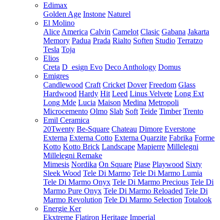
Edimax
Golden Age
Instone
Naturel
El Molino
Alice
America
Calvin
Camelot
Clasic
Gabana
Jakarta
Memory
Padua
Prada
Rialto
Soften
Studio
Terratzo
Tesla
Toja
Elios
Creta
D_esign Evo
Deco Anthology
Domus
Emigres
Candlewood
Craft
Cricket
Dover
Freedom
Glass
Hardwood
Hardy
Hit
Leed
Linus Velvete
Long Ext
Long Mde
Lucia
Maison
Medina
Metropoli
Microcemento
Olmo
Slab
Soft
Teide
Timber
Trento
Emil Ceramica
20Twenty
Be-Square
Chateau
Dimore
Everstone
Externa
Externa Cotto
Externa Quarzite
Fabrika
Forme
Kotto
Kotto Brick
Landscape
Mapierre
Millelegni
Millelegni Remake
Mimesis
Nordika
On Square
Piase
Playwood
Sixty
Sleek Wood
Tele Di Marmo
Tele Di Marmo Lumia
Tele Di Marmo Onyx
Tele Di Marmo Precious
Tele Di
Marmo Pure Onyx
Tele Di Marmo Reloaded
Tele Di
Marmo Revolution
Tele Di Marmo Selection
Totalook
Energie Ker
Ekxtreme
Flatiron
Heritage
Imperial