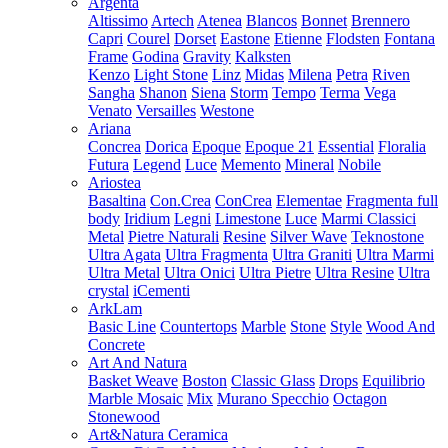
Argenta
Altissimo
Artech
Atenea
Blancos
Bonnet
Brennero
Capri
Courel
Dorset
Eastone
Etienne
Flodsten
Fontana
Frame
Godina
Gravity
Kalksten
Kenzo
Light Stone
Linz
Midas
Milena
Petra
Riven
Sangha
Shanon
Siena
Storm
Tempo
Terma
Vega
Venato
Versailles
Westone
Ariana
Concrea
Dorica
Epoque
Epoque 21
Essential
Floralia
Futura
Legend
Luce
Memento
Mineral
Nobile
Ariostea
Basaltina
Con.Crea
ConCrea
Elementae
Fragmenta full
body
Iridium
Legni
Limestone
Luce
Marmi Classici
Metal
Pietre Naturali
Resine
Silver Wave
Teknostone
Ultra Agata
Ultra Fragmenta
Ultra Graniti
Ultra Marmi
Ultra Metal
Ultra Onici
Ultra Pietre
Ultra Resine
Ultra
crystal
iCementi
ArkLam
Basic Line
Countertops
Marble
Stone
Style
Wood And
Concrete
Art And Natura
Basket Weave
Boston
Classic Glass
Drops
Equilibrio
Marble Mosaic
Mix
Murano Specchio
Octagon
Stonewood
Art&Natura Ceramica