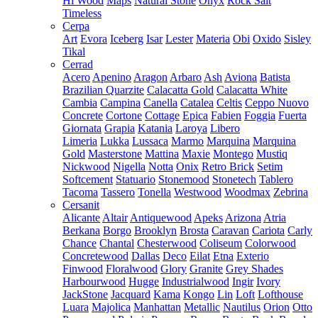
Hi Wood
Maps
Natural Stone
Onyx
Rock Salt
Timeless
Cerpa
Art
Evora
Iceberg
Isar
Lester
Materia
Obi
Oxido
Sisley
Tikal
Cerrad
Acero
Apenino
Aragon
Arbaro
Ash
Aviona
Batista
Brazilian Quarzite
Calacatta Gold
Calacatta White
Cambia
Campina
Canella
Catalea
Celtis
Ceppo Nuovo
Concrete
Cortone
Cottage
Epica
Fabien
Foggia
Fuerta
Giornata
Grapia
Katania
Laroya
Libero
Limeria
Lukka
Lussaca
Marmo
Marquina
Marquina
Gold
Masterstone
Mattina
Maxie
Montego
Mustiq
Nickwood
Nigella
Notta
Onix
Retro Brick
Setim
Softcement
Statuario
Stonemood
Stonetech
Tablero
Tacoma
Tassero
Tonella
Westwood
Woodmax
Zebrina
Cersanit
Alicante
Altair
Antiquewood
Apeks
Arizona
Atria
Berkana
Borgo
Brooklyn
Brosta
Caravan
Cariota
Carly
Chance
Chantal
Chesterwood
Coliseum
Colorwood
Concretewood
Dallas
Deco
Eilat
Etna
Exterio
Finwood
Floralwood
Glory
Granite
Grey Shades
Harbourwood
Hugge
Industrialwood
Ingir
Ivory
JackStone
Jacquard
Kama
Kongo
Lin
Loft
Lofthouse
Luara
Majolica
Manhattan
Metallic
Nautilus
Orion
Otto