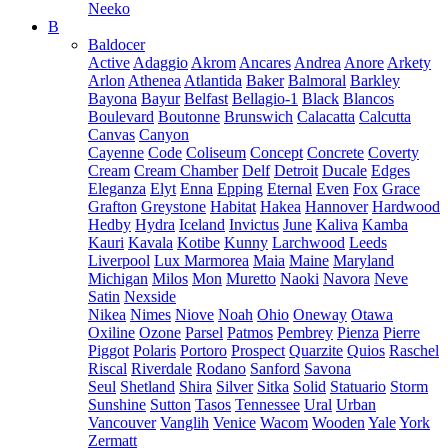
Neeko
B
Baldocer
Active
Adaggio
Akrom
Ancares
Andrea
Anore
Arkety
Arlon
Athenea
Atlantida
Baker
Balmoral
Barkley
Bayona
Bayur
Belfast
Bellagio-1
Black
Blancos
Boulevard
Boutonne
Brunswich
Calacatta
Calcutta
Canvas
Canyon
Cayenne
Code
Coliseum
Concept
Concrete
Coverty
Cream
Cream Chamber
Delf
Detroit
Ducale
Edges
Eleganza
Elyt
Enna
Epping
Eternal
Even
Fox
Grace
Grafton
Greystone
Habitat
Hakea
Hannover
Hardwood
Hedby
Hydra
Iceland
Invictus
June
Kaliva
Kamba
Kauri
Kavala
Kotibe
Kunny
Larchwood
Leeds
Liverpool
Lux Marmorea
Maia
Maine
Maryland
Michigan
Milos
Mon
Muretto
Naoki
Navora
Neve
Satin
Nexside
Nikea
Nimes
Niove
Noah
Ohio
Oneway
Otawa
Oxiline
Ozone
Parsel
Patmos
Pembrey
Pienza
Pierre
Piggot
Polaris
Portoro
Prospect
Quarzite
Quios
Raschel
Riscal
Riverdale
Rodano
Sanford
Savona
Seul
Shetland
Shira
Silver
Sitka
Solid
Statuario
Storm
Sunshine
Sutton
Tasos
Tennessee
Ural
Urban
Vancouver
Vanglih
Venice
Wacom
Wooden
Yale
York
Zermatt