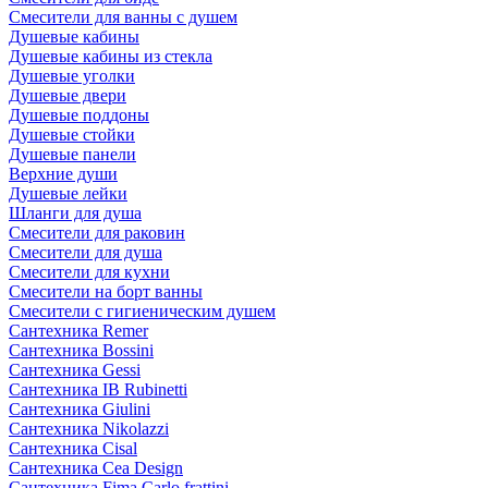
Смесители для ванны с душем
Душевые кабины
Душевые кабины из стекла
Душевые уголки
Душевые двери
Душевые поддоны
Душевые стойки
Душевые панели
Верхние души
Душевые лейки
Шланги для душа
Смесители для раковин
Смесители для душа
Смесители для кухни
Смесители на борт ванны
Смесители с гигиеническим душем
Сантехника Remer
Сантехника Bossini
Сантехника Gessi
Сантехника IB Rubinetti
Сантехника Giulini
Сантехника Nikolazzi
Сантехника Cisal
Сантехника Cea Design
Сантехника Fima Carlo frattini