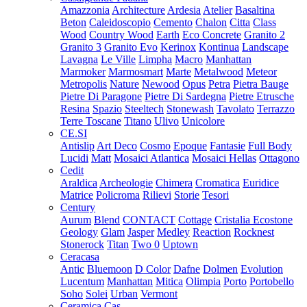
Amazzonia
Architecture
Ardesia
Atelier
Basaltina
Beton
Caleidoscopio
Cemento
Chalon
Citta
Class
Wood
Country Wood
Earth
Eco Concrete
Granito 2
Granito 3
Granito Evo
Kerinox
Kontinua
Landscape
Lavagna
Le Ville
Limpha
Macro
Manhattan
Marmoker
Marmosmart
Marte
Metalwood
Meteor
Metropolis
Nature
Newood
Opus
Petra
Pietra Bauge
Pietre Di Paragone
Pietre Di Sardegna
Pietre Etrusche
Resina
Spazio
Steeltech
Stonewash
Tavolato
Terrazzo
Terre Toscane
Titano
Ulivo
Unicolore
CE.SI
Antislip
Art Deco
Cosmo
Epoque
Fantasie
Full Body
Lucidi
Matt
Mosaici Atlantica
Mosaici Hellas
Ottagono
Cedit
Araldica
Archeologie
Chimera
Cromatica
Euridice
Matrice
Policroma
Rilievi
Storie
Tesori
Century
Aurum
Blend
CONTACT
Cottage
Cristalia
Ecostone
Geology
Glam
Jasper
Medley
Reaction
Rocknest
Stonerock
Titan
Two 0
Uptown
Ceracasa
Antic
Bluemoon
D Color
Dafne
Dolmen
Evolution
Lucentum
Manhattan
Mitica
Olimpia
Porto
Portobello
Soho
Solei
Urban
Vermont
Ceramica Cas