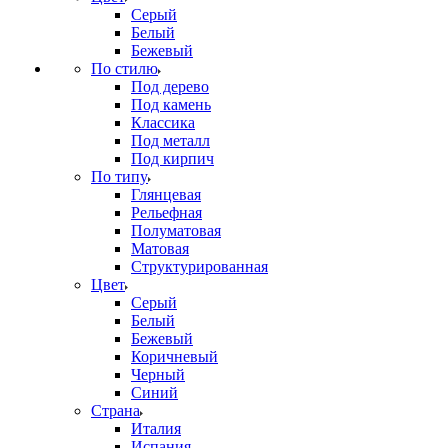
Серый
Белый
Бежевый
По стилю
Под дерево
Под камень
Классика
Под металл
Под кирпич
По типу
Глянцевая
Рельефная
Полуматовая
Матовая
Структурированная
Цвет
Серый
Белый
Бежевый
Коричневый
Черный
Синий
Страна
Италия
Испания