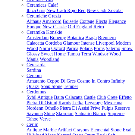
Ceramicas Calaf
Ibiza Gris
New Cadi Rojo Red
New Cadi Xocolat
Ceramiche Grazia
Althaus
Amarcord
Boiserie
Cottage
Electa
Elegance
Epoque
New Classic
Old England
Retro
Ceramika Konskie
Amsterdam
Bohemy
Botanica
Braga
Brennero
Calacatta
Cordoba
Glamour
Intense
Liverpool
Modern
Wood
Narni
Oxford
Parma
Polaris
Portis
Salerno
Snow
Glossy
Sweet Home
Tampa
Terra
Windsor
Wood
Mania
Woodland
Cerasarda
Sardina
Cercom
Amaranto
Ceppo Di Gres
Cosmo
In Contro
Infinity
Quarzi
Soap Stone
Temper
Cerdomus
Sybil
Antique
Baita
Calacatta
Castle
Club
Crete
Effetto
Pietra Di Ostuni
Karnis
Lefka
Legarage
Mexicana
Nordenn
Othello
Pietra Di Assisi
Prive
Pulpis
Reserve
Savanna
Shine
Skorpion
Statuario Bianco
Supreme
Tahoe
Verve
Cerim
Antique Marble
Artifact
Crayons
Elemental Stone
Exalt