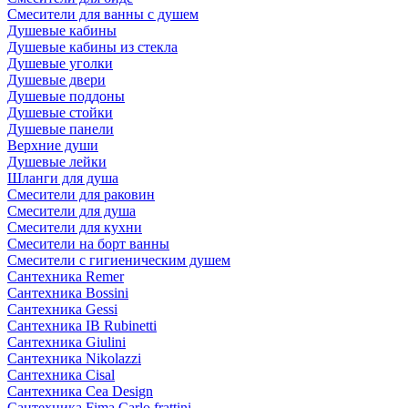
Смесители для ванны с душем
Душевые кабины
Душевые кабины из стекла
Душевые уголки
Душевые двери
Душевые поддоны
Душевые стойки
Душевые панели
Верхние души
Душевые лейки
Шланги для душа
Смесители для раковин
Смесители для душа
Смесители для кухни
Смесители на борт ванны
Смесители с гигиеническим душем
Сантехника Remer
Сантехника Bossini
Сантехника Gessi
Сантехника IB Rubinetti
Сантехника Giulini
Сантехника Nikolazzi
Сантехника Cisal
Сантехника Cea Design
Сантехника Fima Carlo frattini