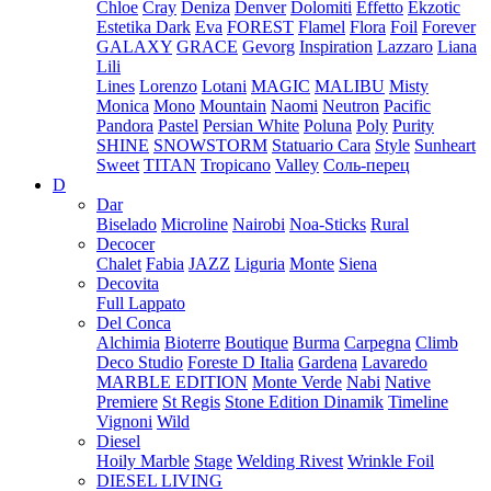
Chloe
Cray
Deniza
Denver
Dolomiti
Effetto
Ekzotic
Estetika Dark
Eva
FOREST
Flamel
Flora
Foil
Forever
GALAXY
GRACE
Gevorg
Inspiration
Lazzaro
Liana
Lili
Lines
Lorenzo
Lotani
MAGIC
MALIBU
Misty
Monica
Mono
Mountain
Naomi
Neutron
Pacific
Pandora
Pastel
Persian White
Poluna
Poly
Purity
SHINE
SNOWSTORM
Statuario Cara
Style
Sunheart
Sweet
TITAN
Tropicano
Valley
Соль-перец
D
Dar
Biselado
Microline
Nairobi
Noa-Sticks
Rural
Decocer
Chalet
Fabia
JAZZ
Liguria
Monte
Siena
Decovita
Full Lappato
Del Conca
Alchimia
Bioterre
Boutique
Burma
Carpegna
Climb
Deco Studio
Foreste D Italia
Gardena
Lavaredo
MARBLE EDITION
Monte Verde
Nabi
Native
Premiere
St Regis
Stone Edition Dinamik
Timeline
Vignoni
Wild
Diesel
Hoily Marble
Stage
Welding Rivest
Wrinkle Foil
DIESEL LIVING