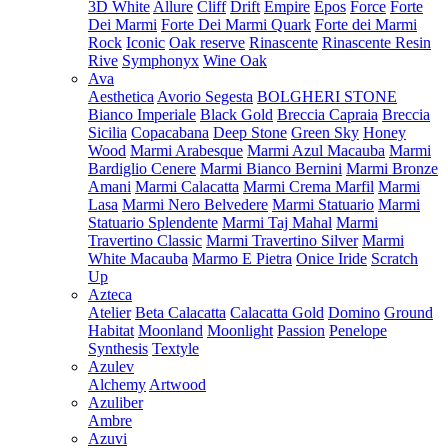
3D White
Allure
Cliff
Drift
Empire
Epos
Force
Forte
Dei Marmi
Forte Dei Marmi Quark
Forte dei Marmi
Rock
Iconic
Oak reserve
Rinascente
Rinascente Resin
Rive
Symphonyx
Wine Oak
Ava
Aesthetica
Avorio Segesta
BOLGHERI STONE
Bianco Imperiale
Black Gold
Breccia Capraia
Breccia
Sicilia
Copacabana
Deep Stone
Green Sky
Honey
Wood
Marmi Arabesque
Marmi Azul Macauba
Marmi
Bardiglio Cenere
Marmi Bianco Bernini
Marmi Bronze
Amani
Marmi Calacatta
Marmi Crema Marfil
Marmi
Lasa
Marmi Nero Belvedere
Marmi Statuario
Marmi
Statuario Splendente
Marmi Taj Mahal
Marmi
Travertino Classic
Marmi Travertino Silver
Marmi
White Macauba
Marmo E Pietra
Onice Iride
Scratch
Up
Azteca
Atelier
Beta Calacatta
Calacatta Gold
Domino
Ground
Habitat
Moonland
Moonlight
Passion
Penelope
Synthesis
Textyle
Azulev
Alchemy
Artwood
Azuliber
Ambre
Azuvi