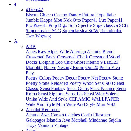
4
41zero42
Biscuit
Chicco
Cosmo
Dandy
Futura
Hops
Italic
Jumble
Kappa
Mou
Nok
Otto
Paper41 Lux
Paper41
Pro
Pixel41
Pulp
Rigo
Solo
Spectre
Superclassica SCB
Superclassica SCG
Superclassica SCW
Technicolor
Two
Wigwag
A
ABK
Alpes Raw
Alpes Wide
Alterego
Atlantis
Blend
Crossroad Brick
Crossroad Chalk
Crossroad Wood
Docks
Dolphin
Eco Chic
Ghost
Interno 9
Lab325
Monolith
Native
Nesting Room
Out.20
Pietra Viva
Play
Poetry Colors
Poetry Decor
Poetry Net
Poetry Stone
Poetry Stone Reloaded
Poetry Wood
Sensi 900
Sensi
Classic
Sensi Fantasy
Sensi Gems
Sensi Nuance
Sensi
Roma
Sensi Signoria
Sensi Up
Sensi Wide
Soleras
Unika
Wide And Style CERAMIC WALLPAPER
Wide And Style Mini
Wide And Style Mini Vol2
Absolut Keramika
Amund
Axel
Caristo
Celebes
Corfu
Ellesmere
Galapagos
Islandia
Java
Marshall
Mindanao
Sajalin
Troya
Vannatu
Vintage
Adex