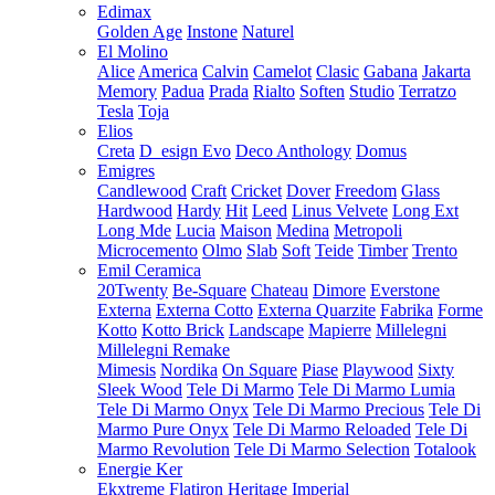
Edimax
Golden Age
Instone
Naturel
El Molino
Alice
America
Calvin
Camelot
Clasic
Gabana
Jakarta
Memory
Padua
Prada
Rialto
Soften
Studio
Terratzo
Tesla
Toja
Elios
Creta
D_esign Evo
Deco Anthology
Domus
Emigres
Candlewood
Craft
Cricket
Dover
Freedom
Glass
Hardwood
Hardy
Hit
Leed
Linus Velvete
Long Ext
Long Mde
Lucia
Maison
Medina
Metropoli
Microcemento
Olmo
Slab
Soft
Teide
Timber
Trento
Emil Ceramica
20Twenty
Be-Square
Chateau
Dimore
Everstone
Externa
Externa Cotto
Externa Quarzite
Fabrika
Forme
Kotto
Kotto Brick
Landscape
Mapierre
Millelegni
Millelegni Remake
Mimesis
Nordika
On Square
Piase
Playwood
Sixty
Sleek Wood
Tele Di Marmo
Tele Di Marmo Lumia
Tele Di Marmo Onyx
Tele Di Marmo Precious
Tele Di
Marmo Pure Onyx
Tele Di Marmo Reloaded
Tele Di
Marmo Revolution
Tele Di Marmo Selection
Totalook
Energie Ker
Ekxtreme
Flatiron
Heritage
Imperial