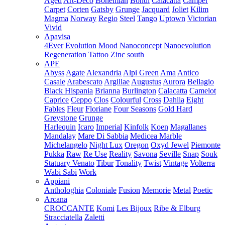
Aged
Art-Deco
Bohemian
Bondi
Calacatta
Camper
Carpet
Corten
Gatsby
Grunge
Jacquard
Joliet
Kilim
Magma
Norway
Regio
Steel
Tango
Uptown
Victorian
Vivid
Apavisa
4Ever
Evolution
Mood
Nanoconcept
Nanoevolution
Regeneration
Tattoo
Zinc
south
APE
Abyss
Agate
Alexandria
Alpi Green
Ama
Antico
Casale
Arabescato
Argillae
Augustus
Aurora
Bellagio
Black Hispania
Brianna
Burlington
Calacatta
Camelot
Caprice
Ceppo
Clos
Colourful
Cross
Dahlia
Eight
Fables
Fleur
Floriane
Four Seasons
Gold Hard
Greystone
Grunge
Harlequin
Icaro
Imperial
Kinfolk
Koen
Magallanes
Mandalay
Mare Di Sabbia
Medicea Marble
Michelangelo
Night Lux
Oregon
Oxyd Jewel
Piemonte
Pukka
Raw
Re Use
Reality
Savona
Seville
Snap
Souk
Statuary Venato
Tibur
Tonality
Twist
Vintage
Volterra
Wabi Sabi
Work
Appiani
Anthologhia
Coloniale
Fusion
Memorie
Metal
Poetic
Arcana
CROCCANTE
Komi
Les Bijoux
Ribe & Elburg
Stracciatella
Zaletti