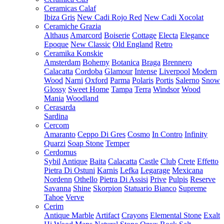
Ceramicas Calaf
Ibiza Gris
New Cadi Rojo Red
New Cadi Xocolat
Ceramiche Grazia
Althaus
Amarcord
Boiserie
Cottage
Electa
Elegance
Epoque
New Classic
Old England
Retro
Ceramika Konskie
Amsterdam
Bohemy
Botanica
Braga
Brennero
Calacatta
Cordoba
Glamour
Intense
Liverpool
Modern
Wood
Narni
Oxford
Parma
Polaris
Portis
Salerno
Snow
Glossy
Sweet Home
Tampa
Terra
Windsor
Wood
Mania
Woodland
Cerasarda
Sardina
Cercom
Amaranto
Ceppo Di Gres
Cosmo
In Contro
Infinity
Quarzi
Soap Stone
Temper
Cerdomus
Sybil
Antique
Baita
Calacatta
Castle
Club
Crete
Effetto
Pietra Di Ostuni
Karnis
Lefka
Legarage
Mexicana
Nordenn
Othello
Pietra Di Assisi
Prive
Pulpis
Reserve
Savanna
Shine
Skorpion
Statuario Bianco
Supreme
Tahoe
Verve
Cerim
Antique Marble
Artifact
Crayons
Elemental Stone
Exalt