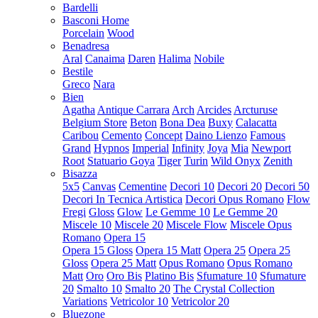
Bardelli
Basconi Home
Porcelain
Wood
Benadresa
Aral
Canaima
Daren
Halima
Nobile
Bestile
Greco
Nara
Bien
Agatha
Antique Carrara
Arch
Arcides
Arcturuse
Belgium Store
Beton
Bona Dea
Buxy
Calacatta
Caribou
Cemento
Concept
Daino Lienzo
Famous
Grand
Hypnos
Imperial
Infinity
Joya
Mia
Newport
Root
Statuario Goya
Tiger
Turin
Wild Onyx
Zenith
Bisazza
5x5
Canvas
Cementine
Decori 10
Decori 20
Decori 50
Decori In Tecnica Artistica
Decori Opus Romano
Flow
Fregi
Gloss
Glow
Le Gemme 10
Le Gemme 20
Miscele 10
Miscele 20
Miscele Flow
Miscele Opus
Romano
Opera 15
Opera 15 Gloss
Opera 15 Matt
Opera 25
Opera 25
Gloss
Opera 25 Matt
Opus Romano
Opus Romano
Matt
Oro
Oro Bis
Platino Bis
Sfumature 10
Sfumature
20
Smalto 10
Smalto 20
The Crystal Collection
Variations
Vetricolor 10
Vetricolor 20
Bluezone