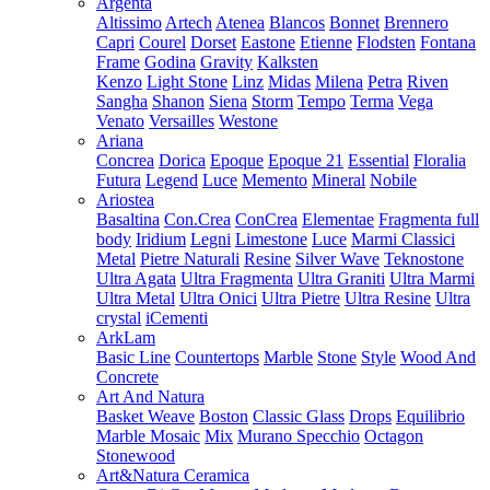
Argenta
Altissimo
Artech
Atenea
Blancos
Bonnet
Brennero
Capri
Courel
Dorset
Eastone
Etienne
Flodsten
Fontana
Frame
Godina
Gravity
Kalksten
Kenzo
Light Stone
Linz
Midas
Milena
Petra
Riven
Sangha
Shanon
Siena
Storm
Tempo
Terma
Vega
Venato
Versailles
Westone
Ariana
Concrea
Dorica
Epoque
Epoque 21
Essential
Floralia
Futura
Legend
Luce
Memento
Mineral
Nobile
Ariostea
Basaltina
Con.Crea
ConCrea
Elementae
Fragmenta full
body
Iridium
Legni
Limestone
Luce
Marmi Classici
Metal
Pietre Naturali
Resine
Silver Wave
Teknostone
Ultra Agata
Ultra Fragmenta
Ultra Graniti
Ultra Marmi
Ultra Metal
Ultra Onici
Ultra Pietre
Ultra Resine
Ultra
crystal
iCementi
ArkLam
Basic Line
Countertops
Marble
Stone
Style
Wood And
Concrete
Art And Natura
Basket Weave
Boston
Classic Glass
Drops
Equilibrio
Marble Mosaic
Mix
Murano Specchio
Octagon
Stonewood
Art&Natura Ceramica