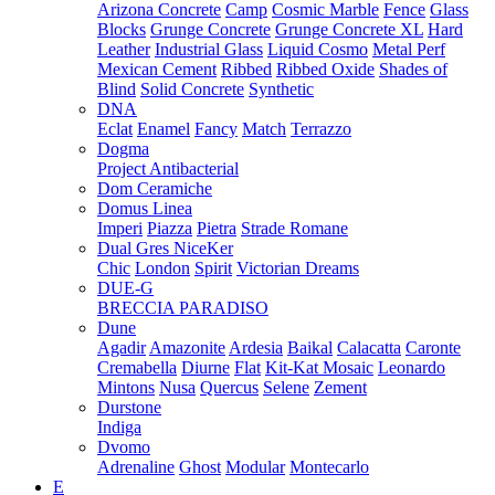
Arizona Concrete
Camp
Cosmic Marble
Fence
Glass
Blocks
Grunge Concrete
Grunge Concrete XL
Hard
Leather
Industrial Glass
Liquid Cosmo
Metal Perf
Mexican Cement
Ribbed
Ribbed Oxide
Shades of
Blind
Solid Concrete
Synthetic
DNA
Eclat
Enamel
Fancy
Match
Terrazzo
Dogma
Project Antibacterial
Dom Ceramiche
Domus Linea
Imperi
Piazza
Pietra
Strade Romane
Dual Gres NiceKer
Chic
London
Spirit
Victorian Dreams
DUE-G
BRECCIA PARADISO
Dune
Agadir
Amazonite
Ardesia
Baikal
Calacatta
Caronte
Cremabella
Diurne
Flat
Kit-Kat Mosaic
Leonardo
Mintons
Nusa
Quercus
Selene
Zement
Durstone
Indiga
Dvomo
Adrenaline
Ghost
Modular
Montecarlo
E