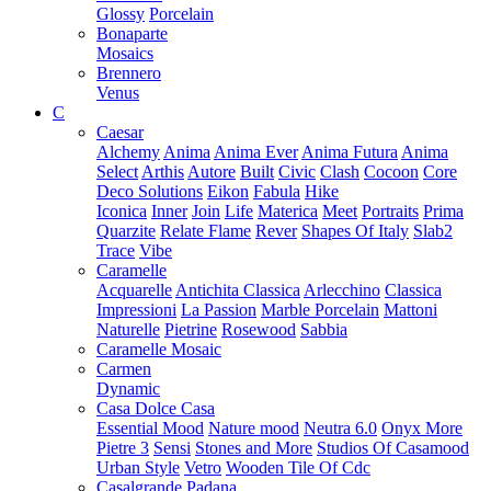
Glossy
Porcelain
Bonaparte
Mosaics
Brennero
Venus
C
Caesar
Alchemy
Anima
Anima Ever
Anima Futura
Anima
Select
Arthis
Autore
Built
Civic
Clash
Cocoon
Core
Deco Solutions
Eikon
Fabula
Hike
Iconica
Inner
Join
Life
Materica
Meet
Portraits
Prima
Quarzite
Relate Flame
Rever
Shapes Of Italy
Slab2
Trace
Vibe
Caramelle
Acquarelle
Antichita Classica
Arlecchino
Classica
Impressioni
La Passion
Marble Porcelain
Mattoni
Naturelle
Pietrine
Rosewood
Sabbia
Caramelle Mosaic
Carmen
Dynamic
Casa Dolce Casa
Essential Mood
Nature mood
Neutra 6.0
Onyx More
Pietre 3
Sensi
Stones and More
Studios Of Casamood
Urban Style
Vetro
Wooden Tile Of Cdc
Casalgrande Padana