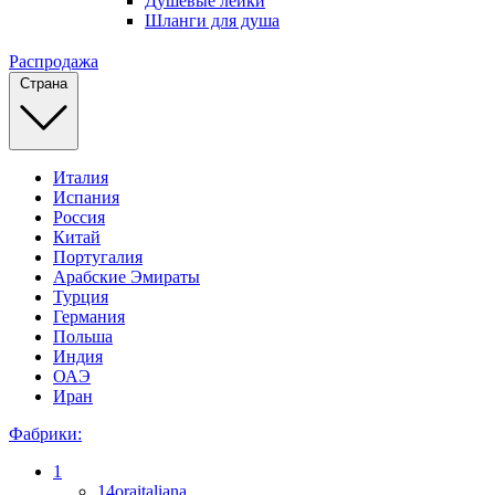
Душевые лейки
Шланги для душа
Распродажа
Страна
Италия
Испания
Россия
Китай
Португалия
Арабские Эмираты
Турция
Германия
Польша
Индия
ОАЭ
Иран
Фабрики:
1
14oraitaliana