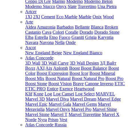
Ceppo Di Gre
Marmo
Moderno
Moderno Beton
Moderno Stucco
Onyx
Slate
Travertino
Una Pietra
Artcer
1Xl
2Xl
Cement
Eco Marble
Marble
Onix
Wood
Arte
Aldea
Amazonia
Barbados
Bellante
Blanca
Broken
Castanio
Cava
Colori
Coralle
Dorado
Dorado Stone
Elba
Estrella
Etno
Fuoco
Graniti
Grigia
Karyntia
Navara
Navona
Nella
Onde
Ascot
New England Beige
New England Bianco
Atlas Concorde
3D Wall
3D Wall Carve
3D Wall Design
3Д Вайт
Волл
AXI
Aix
Aplomb
Boost
Boost Balance
Boost
Color
Boost Expression
Boost Icor
Boost Mineral
Boost Mix
Boost Natural
Boost Natural Pro
Boost Pro
Boost Stone
Boost Vision
Brave
Canone Inverso
ETIC
ETIC PRO
Entice
Exence
Heartwood
Klif
Kone
Log
Log Cansei
Log Select
MARVEL
Marvel 3D
Marvel Diva
Marvel Dream
Marvel Edge
Marvel Epic
Marvel Gala
Marvel Gems
Marvel
Meraviglia
Marvel Onyx
Marvel Pro
Marvel Shine
Marvel Stone
Marvel T
Marvel Travertine
Marvel X
Norde
Nyra
Prism
Vest
Atlas Concorde Russia