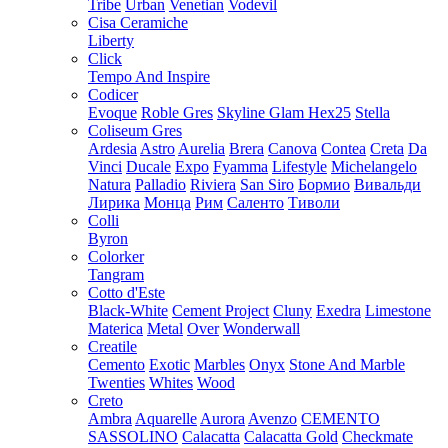
Tribe
Urban
Venetian
Vodevil
Cisa Ceramiche
Liberty
Click
Tempo And Inspire
Codicer
Evoque
Roble Gres
Skyline Glam Hex25
Stella
Coliseum Gres
Ardesia
Astro
Aurelia
Brera
Canova
Contea
Creta
Da
Vinci
Ducale
Expo
Fyamma
Lifestyle
Michelangelo
Natura
Palladio
Riviera
San Siro
Бормио
Вивальди
Лирика
Монца
Рим
Саленто
Тиволи
Colli
Byron
Colorker
Tangram
Cotto d'Este
Black-White
Cement Project
Cluny
Exedra
Limestone
Materica
Metal
Over
Wonderwall
Creatile
Cemento
Exotic
Marbles
Onyx
Stone And Marble
Twenties
Whites
Wood
Creto
Ambra
Aquarelle
Aurora
Avenzo
CEMENTO
SASSOLINO
Calacatta
Calacatta Gold
Checkmate