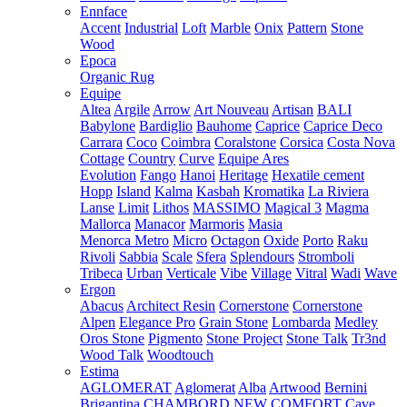
Ennface
Accent
Industrial
Loft
Marble
Onix
Pattern
Stone
Wood
Epoca
Organic Rug
Equipe
Altea
Argile
Arrow
Art Nouveau
Artisan
BALI
Babylone
Bardiglio
Bauhome
Caprice
Caprice Deco
Carrara
Coco
Coimbra
Coralstone
Corsica
Costa Nova
Cottage
Country
Curve
Equipe Ares
Evolution
Fango
Hanoi
Heritage
Hexatile cement
Hopp
Island
Kalma
Kasbah
Kromatika
La Riviera
Lanse
Limit
Lithos
MASSIMO
Magical 3
Magma
Mallorca
Manacor
Marmoris
Masia
Menorca
Metro
Micro
Octagon
Oxide
Porto
Raku
Rivoli
Sabbia
Scale
Sfera
Splendours
Stromboli
Tribeca
Urban
Verticale
Vibe
Village
Vitral
Wadi
Wave
Ergon
Abacus
Architect Resin
Cornerstone
Cornerstone
Alpen
Elegance Pro
Grain Stone
Lombarda
Medley
Oros Stone
Pigmento
Stone Project
Stone Talk
Tr3nd
Wood Talk
Woodtouch
Estima
AGLOMERAT
Aglomerat
Alba
Artwood
Bernini
Brigantina
CHAMBORD NEW
COMFORT
Cave