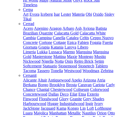
Hi Wood
Maps
Natural Stone
Onyx
Rock Salt
Timeless
Cerpa
Art
Evora
Iceberg
Isar
Lester
Materia
Obi
Oxido
Sisley
Tikal
Cerrad
Acero
Apenino
Aragon
Arbaro
Ash
Aviona
Batista
Brazilian Quarzite
Calacatta Gold
Calacatta White
Cambia
Campina
Canella
Catalea
Celtis
Ceppo Nuovo
Concrete
Cortone
Cottage
Epica
Fabien
Foggia
Fuerta
Giornata
Grapia
Katania
Laroya
Libero
Limeria
Lukka
Lussaca
Marmo
Marquina
Marquina
Gold
Masterstone
Mattina
Maxie
Montego
Mustiq
Nickwood
Nigella
Notta
Onix
Retro Brick
Setim
Softcement
Statuario
Stonemood
Stonetech
Tablero
Tacoma
Tassero
Tonella
Westwood
Woodmax
Zebrina
Cersanit
Alicante
Altair
Antiquewood
Apeks
Arizona
Atria
Berkana
Borgo
Brooklyn
Brosta
Caravan
Cariota
Carly
Chance
Chantal
Chesterwood
Coliseum
Colorwood
Concretewood
Dallas
Deco
Eilat
Etna
Exterio
Finwood
Floralwood
Glory
Granite
Grey Shades
Harbourwood
Hugge
Industrialwood
Ingir
Ivory
JackStone
Jacquard
Kama
Kongo
Lin
Loft
Lofthouse
Luara
Majolica
Manhattan
Metallic
Nautilus
Orion
Otto