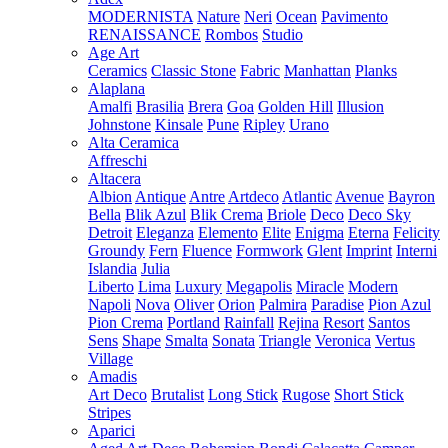
MODERNISTA
Nature
Neri
Ocean
Pavimento
RENAISSANCE
Rombos
Studio
Age Art
Ceramics
Classic Stone
Fabric
Manhattan
Planks
Alaplana
Amalfi
Brasilia
Brera
Goa
Golden Hill
Illusion
Johnstone
Kinsale
Pune
Ripley
Urano
Alta Ceramica
Affreschi
Altacera
Albion
Antique
Antre
Artdeco
Atlantic
Avenue
Bayron
Bella
Blik Azul
Blik Crema
Briole
Deco
Deco Sky
Detroit
Eleganza
Elemento
Elite
Enigma
Eterna
Felicity
Groundy
Fern
Fluence
Formwork
Glent
Imprint
Interni
Islandia
Julia
Liberto
Lima
Luxury
Megapolis
Miracle
Modern
Napoli
Nova
Oliver
Orion
Palmira
Paradise
Pion Azul
Pion Crema
Portland
Rainfall
Rejina
Resort
Santos
Sens
Shape
Smalta
Sonata
Triangle
Veronica
Vertus
Village
Amadis
Art Deco
Brutalist
Long Stick
Rugose
Short Stick
Stripes
Aparici