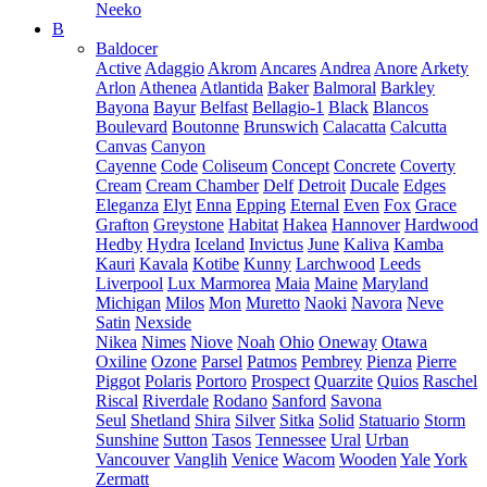
Neeko
B
Baldocer
Active
Adaggio
Akrom
Ancares
Andrea
Anore
Arkety
Arlon
Athenea
Atlantida
Baker
Balmoral
Barkley
Bayona
Bayur
Belfast
Bellagio-1
Black
Blancos
Boulevard
Boutonne
Brunswich
Calacatta
Calcutta
Canvas
Canyon
Cayenne
Code
Coliseum
Concept
Concrete
Coverty
Cream
Cream Chamber
Delf
Detroit
Ducale
Edges
Eleganza
Elyt
Enna
Epping
Eternal
Even
Fox
Grace
Grafton
Greystone
Habitat
Hakea
Hannover
Hardwood
Hedby
Hydra
Iceland
Invictus
June
Kaliva
Kamba
Kauri
Kavala
Kotibe
Kunny
Larchwood
Leeds
Liverpool
Lux Marmorea
Maia
Maine
Maryland
Michigan
Milos
Mon
Muretto
Naoki
Navora
Neve
Satin
Nexside
Nikea
Nimes
Niove
Noah
Ohio
Oneway
Otawa
Oxiline
Ozone
Parsel
Patmos
Pembrey
Pienza
Pierre
Piggot
Polaris
Portoro
Prospect
Quarzite
Quios
Raschel
Riscal
Riverdale
Rodano
Sanford
Savona
Seul
Shetland
Shira
Silver
Sitka
Solid
Statuario
Storm
Sunshine
Sutton
Tasos
Tennessee
Ural
Urban
Vancouver
Vanglih
Venice
Wacom
Wooden
Yale
York
Zermatt