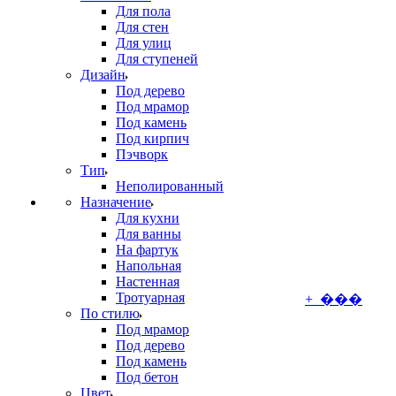
Для пола
Для стен
Для улиц
Для ступеней
Дизайн
Под дерево
Под мрамор
Под камень
Под кирпич
Пэчворк
Тип
Неполированный
Назначение
Для кухни
Для ванны
На фартук
Напольная
Настенная
Тротуарная
+ ���
По стилю
Под мрамор
Под дерево
Под камень
Под бетон
Цвет