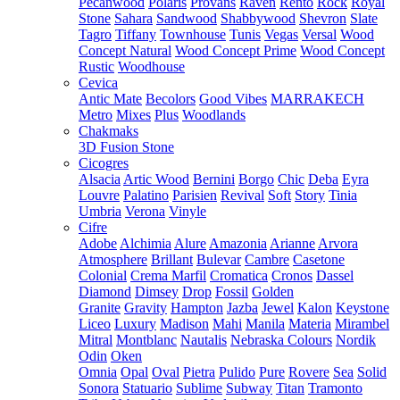
Pecanwood
Polaris
Provans
Raven
Rento
Rock
Royal
Stone
Sahara
Sandwood
Shabbywood
Shevron
Slate
Tagro
Tiffany
Townhouse
Tunis
Vegas
Versal
Wood
Concept Natural
Wood Concept Prime
Wood Concept
Rustic
Woodhouse
Cevica
Antic Mate
Becolors
Good Vibes
MARRAKECH
Metro
Mixes
Plus
Woodlands
Chakmaks
3D Fusion Stone
Cicogres
Alsacia
Artic Wood
Bernini
Borgo
Chic
Deba
Eyra
Louvre
Palatino
Parisien
Revival
Soft
Story
Tinia
Umbria
Verona
Vinyle
Cifre
Adobe
Alchimia
Alure
Amazonia
Arianne
Arvora
Atmosphere
Brillant
Bulevar
Cambre
Casetone
Colonial
Crema Marfil
Cromatica
Cronos
Dassel
Diamond
Dimsey
Drop
Fossil
Golden
Granite
Gravity
Hampton
Jazba
Jewel
Kalon
Keystone
Liceo
Luxury
Madison
Mahi
Manila
Materia
Mirambel
Mitral
Montblanc
Nautalis
Nebraska Colours
Nordik
Odin
Oken
Omnia
Opal
Oval
Pietra
Pulido
Pure
Rovere
Sea
Solid
Sonora
Statuario
Sublime
Subway
Titan
Tramonto