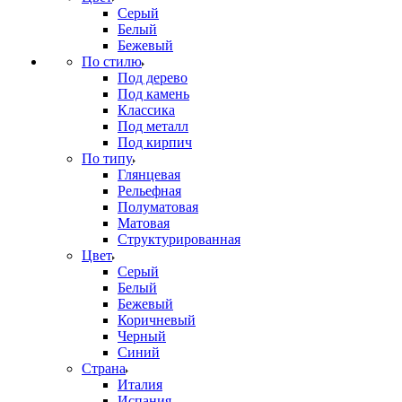
Серый
Белый
Бежевый
По стилю
Под дерево
Под камень
Классика
Под металл
Под кирпич
По типу
Глянцевая
Рельефная
Полуматовая
Матовая
Структурированная
Цвет
Серый
Белый
Бежевый
Коричневый
Черный
Синий
Страна
Италия
Испания