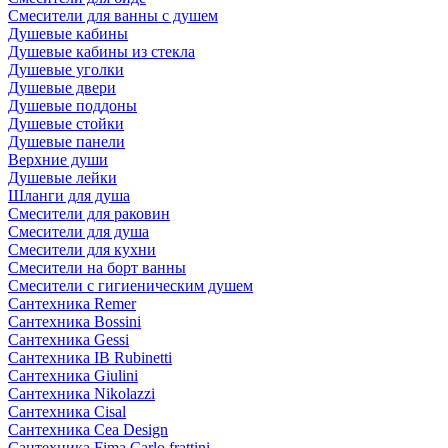
Смесители для ванны с душем
Душевые кабины
Душевые кабины из стекла
Душевые уголки
Душевые двери
Душевые поддоны
Душевые стойки
Душевые панели
Верхние души
Душевые лейки
Шланги для душа
Смесители для раковин
Смесители для душа
Смесители для кухни
Смесители на борт ванны
Смесители с гигиеническим душем
Сантехника Remer
Сантехника Bossini
Сантехника Gessi
Сантехника IB Rubinetti
Сантехника Giulini
Сантехника Nikolazzi
Сантехника Cisal
Сантехника Cea Design
Сантехника Fima Carlo frattini