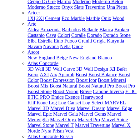
Ceppo Di Gre
Marmo
Moderno
Moderno Beton
Moderno Stucco
Onyx
Slate
Travertino
Una Pietra
Artcer
1Xl
2Xl
Cement
Eco Marble
Marble
Onix
Wood
Arte
Aldea
Amazonia
Barbados
Bellante
Blanca
Broken
Castanio
Cava
Colori
Coralle
Dorado
Dorado Stone
Elba
Estrella
Etno
Fuoco
Graniti
Grigia
Karyntia
Navara
Navona
Nella
Onde
Ascot
New England Beige
New England Bianco
Atlas Concorde
3D Wall
3D Wall Carve
3D Wall Design
3Д Вайт
Волл
AXI
Aix
Aplomb
Boost
Boost Balance
Boost
Color
Boost Expression
Boost Icor
Boost Mineral
Boost Mix
Boost Natural
Boost Natural Pro
Boost Pro
Boost Stone
Boost Vision
Brave
Canone Inverso
ETIC
ETIC PRO
Entice
Exence
Heartwood
Klif
Kone
Log
Log Cansei
Log Select
MARVEL
Marvel 3D
Marvel Diva
Marvel Dream
Marvel Edge
Marvel Epic
Marvel Gala
Marvel Gems
Marvel
Meraviglia
Marvel Onyx
Marvel Pro
Marvel Shine
Marvel Stone
Marvel T
Marvel Travertine
Marvel X
Norde
Nyra
Prism
Vest
Atlas Concorde Russia