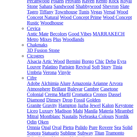
Pecanwood
Polaris
Provans
Raven
Rento
Rock
Royal
Stone
Sahara
Sandwood
Shabbywood
Shevron
Slate
Tagro
Tiffany
Townhouse
Tunis
Vegas
Versal
Wood
Concept Natural
Wood Concept Prime
Wood Concept
Rustic
Woodhouse
Cevica
Antic Mate
Becolors
Good Vibes
MARRAKECH
Metro
Mixes
Plus
Woodlands
Chakmaks
3D Fusion Stone
Cicogres
Alsacia
Artic Wood
Bernini
Borgo
Chic
Deba
Eyra
Louvre
Palatino
Parisien
Revival
Soft
Story
Tinia
Umbria
Verona
Vinyle
Cifre
Adobe
Alchimia
Alure
Amazonia
Arianne
Arvora
Atmosphere
Brillant
Bulevar
Cambre
Casetone
Colonial
Crema Marfil
Cromatica
Cronos
Dassel
Diamond
Dimsey
Drop
Fossil
Golden
Granite
Gravity
Hampton
Jazba
Jewel
Kalon
Keystone
Liceo
Luxury
Madison
Mahi
Manila
Materia
Mirambel
Mitral
Montblanc
Nautalis
Nebraska Colours
Nordik
Odin
Oken
Omnia
Opal
Oval
Pietra
Pulido
Pure
Rovere
Sea
Solid
Sonora
Statuario
Sublime
Subway
Titan
Tramonto