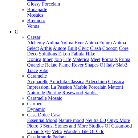
Glossy
Porcelain
Bonaparte
Mosaics
Brennero
Venus
C
Caesar
Alchemy
Anima
Anima Ever
Anima Futura
Anima
Select
Arthis
Autore
Built
Civic
Clash
Cocoon
Core
Deco Solutions
Eikon
Fabula
Hike
Iconica
Inner
Join
Life
Materica
Meet
Portraits
Prima
Quarzite
Relate Flame
Rever
Shapes Of Italy
Slab2
Trace
Vibe
Caramelle
Acquarelle
Antichita Classica
Arlecchino
Classica
Impressioni
La Passion
Marble Porcelain
Mattoni
Naturelle
Pietrine
Rosewood
Sabbia
Caramelle Mosaic
Carmen
Dynamic
Casa Dolce Casa
Essential Mood
Nature mood
Neutra 6.0
Onyx More
Pietre 3
Sensi
Stones and More
Studios Of Casamood
Urban Style
Vetro
Wooden Tile Of Cdc
Casalgrande Padana