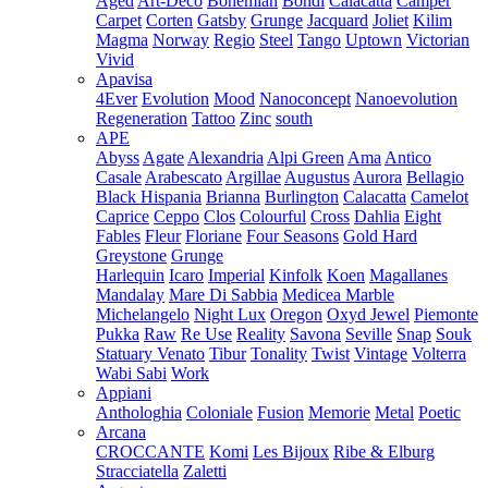
Aged
Art-Deco
Bohemian
Bondi
Calacatta
Camper
Carpet
Corten
Gatsby
Grunge
Jacquard
Joliet
Kilim
Magma
Norway
Regio
Steel
Tango
Uptown
Victorian
Vivid
Apavisa
4Ever
Evolution
Mood
Nanoconcept
Nanoevolution
Regeneration
Tattoo
Zinc
south
APE
Abyss
Agate
Alexandria
Alpi Green
Ama
Antico
Casale
Arabescato
Argillae
Augustus
Aurora
Bellagio
Black Hispania
Brianna
Burlington
Calacatta
Camelot
Caprice
Ceppo
Clos
Colourful
Cross
Dahlia
Eight
Fables
Fleur
Floriane
Four Seasons
Gold Hard
Greystone
Grunge
Harlequin
Icaro
Imperial
Kinfolk
Koen
Magallanes
Mandalay
Mare Di Sabbia
Medicea Marble
Michelangelo
Night Lux
Oregon
Oxyd Jewel
Piemonte
Pukka
Raw
Re Use
Reality
Savona
Seville
Snap
Souk
Statuary Venato
Tibur
Tonality
Twist
Vintage
Volterra
Wabi Sabi
Work
Appiani
Anthologhia
Coloniale
Fusion
Memorie
Metal
Poetic
Arcana
CROCCANTE
Komi
Les Bijoux
Ribe & Elburg
Stracciatella
Zaletti