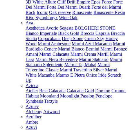
3D White
Allure
Cliff
Drift
Empire
Epos
Force
Forte
Dei Marmi
Forte Dei Marmi Quark
Forte dei Marmi
Rock
Iconic
Oak reserve
Rinascente
Rinascente Resin
Rive
Symphonyx
Wine Oak
Ava
Aesthetica
Avorio Segesta
BOLGHERI STONE
Bianco Imperiale
Black Gold
Breccia Capraia
Breccia
Sicilia
Copacabana
Deep Stone
Green Sky
Honey
Wood
Marmi Arabesque
Marmi Azul Macauba
Marmi
Bardiglio Cenere
Marmi Bianco Bernini
Marmi Bronze
Amani
Marmi Calacatta
Marmi Crema Marfil
Marmi
Lasa
Marmi Nero Belvedere
Marmi Statuario
Marmi
Statuario Splendente
Marmi Taj Mahal
Marmi
Travertino Classic
Marmi Travertino Silver
Marmi
White Macauba
Marmo E Pietra
Onice Iride
Scratch
Up
Azteca
Atelier
Beta Calacatta
Calacatta Gold
Domino
Ground
Habitat
Moonland
Moonlight
Passion
Penelope
Synthesis
Textyle
Azulev
Alchemy
Artwood
Azuliber
Ambre
Azuvi