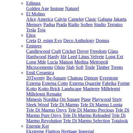
Edimax
Golden Age
Instone
Naturel
El Molino
Alice
America
Calvin
Camelot
Clasic
Gabana
Jakarta
Memory
Padua
Prada
Rialto
Soften
Studio
Terratzo
Tesla
Toja
Elios
Creta
D_esign Evo
Deco Anthology
Domus
Emigres
Candlewood
Craft
Cricket
Dover
Freedom
Glass
Hardwood
Hardy
Hit
Leed
Linus Velvete
Long Ext
Long Mde
Lucia
Maison
Medina
Metropoli
Microcemento
Olmo
Slab
Soft
Teide
Timber
Trento
Emil Ceramica
20Twenty
Be-Square
Chateau
Dimore
Everstone
Externa
Externa Cotto
Externa Quarzite
Fabrika
Forme
Kotto
Kotto Brick
Landscape
Mapierre
Millelegni
Millelegni Remake
Mimesis
Nordika
On Square
Piase
Playwood
Sixty
Sleek Wood
Tele Di Marmo
Tele Di Marmo Lumia
Tele Di Marmo Onyx
Tele Di Marmo Precious
Tele Di
Marmo Pure Onyx
Tele Di Marmo Reloaded
Tele Di
Marmo Revolution
Tele Di Marmo Selection
Totalook
Energie Ker
Ekxtreme
Flatiron
Heritage
Imperial