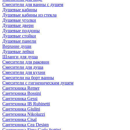
Смесители для ванны с душем
Душевые кабины
Душевые кабины из стекла
Душевые уголки
Душевые двери
Душевые поддоны
Душевые стойки
Душевые панели
Верхние души
Душевые лейки
Шланги для душа
Смесители для раковин
Смесители для душа
Смесители для кухни
Смесители на борт ванны
Смесители с гигиеническим душем
Сантехника Remer
Сантехника Bossini
Сантехника Gessi
Сантехника IB Rubinetti
Сантехника Giulini
Сантехника Nikolazzi
Сантехника Cisal
Сантехника Cea Design
Сантехника Fima Carlo frattini