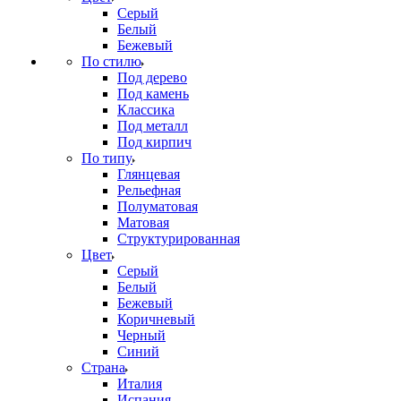
Серый
Белый
Бежевый
По стилю
Под дерево
Под камень
Классика
Под металл
Под кирпич
По типу
Глянцевая
Рельефная
Полуматовая
Матовая
Структурированная
Цвет
Серый
Белый
Бежевый
Коричневый
Черный
Синий
Страна
Италия
Испания