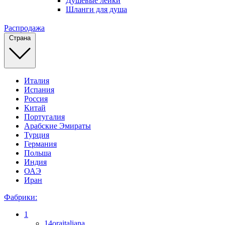
Душевые лейки
Шланги для душа
Распродажа
Страна
Италия
Испания
Россия
Китай
Португалия
Арабские Эмираты
Турция
Германия
Польша
Индия
ОАЭ
Иран
Фабрики:
1
14oraitaliana