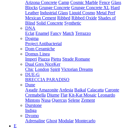
Arizona Concrete
Camp
Cosmic Marble
Fence
Glass
Blocks
Grunge Concrete
Grunge Concrete XL
Hard
Leather
Industrial Glass
Liquid Cosmo
Metal Perf
Mexican Cement
Ribbed
Ribbed Oxide
Shades of
Blind
Solid Concrete
Synthetic
DNA
Eclat
Enamel
Fancy
Match
Terrazzo
Dogma
Project Antibacterial
Dom Ceramiche
Domus Linea
Imperi
Piazza
Pietra
Strade Romane
Dual Gres NiceKer
Chic
London
Spirit
Victorian Dreams
DUE-G
BRECCIA PARADISO
Dune
Agadir
Amazonite
Ardesia
Baikal
Calacatta
Caronte
Cremabella
Diurne
Flat
Kit-Kat Mosaic
Leonardo
Mintons
Nusa
Quercus
Selene
Zement
Durstone
Indiga
Dvomo
Adrenaline
Ghost
Modular
Montecarlo
E