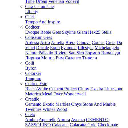
Tribe
Urban
Venetian
Vodevil
Cisa Ceramiche
Liberty
Click
Tempo And Inspire
Codicer
Evoque
Roble Gres
Skyline Glam Hex25
Stella
Coliseum Gres
Ardesia
Astro
Aurelia
Brera
Canova
Contea
Creta
Da
Vinci
Ducale
Expo
Fyamma
Lifestyle
Michelangelo
Natura
Palladio
Riviera
San Siro
Бормио
Вивальди
Лирика
Монца
Рим
Саленто
Тиволи
Colli
Byron
Colorker
Tangram
Cotto d'Este
Black-White
Cement Project
Cluny
Exedra
Limestone
Materica
Metal
Over
Wonderwall
Creatile
Cemento
Exotic
Marbles
Onyx
Stone And Marble
Twenties
Whites
Wood
Creto
Ambra
Aquarelle
Aurora
Avenzo
CEMENTO
SASSOLINO
Calacatta
Calacatta Gold
Checkmate