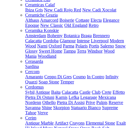
Ceramicas Calaf
Ibiza Gris
New Cadi Rojo Red
New Cadi Xocolat
Ceramiche Grazia
Althaus
Amarcord
Boiserie
Cottage
Electa
Elegance
Epoque
New Classic
Old England
Retro
Ceramika Konskie
Amsterdam
Bohemy
Botanica
Braga
Brennero
Calacatta
Cordoba
Glamour
Intense
Liverpool
Modern
Wood
Narni
Oxford
Parma
Polaris
Portis
Salerno
Snow
Glossy
Sweet Home
Tampa
Terra
Windsor
Wood
Mania
Woodland
Cerasarda
Sardina
Cercom
Amaranto
Ceppo Di Gres
Cosmo
In Contro
Infinity
Quarzi
Soap Stone
Temper
Cerdomus
Sybil
Antique
Baita
Calacatta
Castle
Club
Crete
Effetto
Pietra Di Ostuni
Karnis
Lefka
Legarage
Mexicana
Nordenn
Othello
Pietra Di Assisi
Prive
Pulpis
Reserve
Savanna
Shine
Skorpion
Statuario Bianco
Supreme
Tahoe
Verve
Cerim
Antique Marble
Artifact
Crayons
Elemental Stone
Exalt