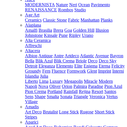
MODERNISTA
Nature
Neri
Ocean
Pavimento
RENAISSANCE
Rombos
Studio
Age Art
Ceramics
Classic Stone
Fabric
Manhattan
Planks
Alaplana
Amalfi
Brasilia
Brera
Goa
Golden Hill
Illusion
Johnstone
Kinsale
Pune
Ripley
Urano
Alta Ceramica
Affreschi
Altacera
Albion
Antique
Antre
Artdeco
Atlantic
Avenue
Bayron
Bella
Blik Azul
Blik Crema
Briole
Deco
Deco Sky
Detroit
Eleganza
Elemento
Elite
Enigma
Eterna
Felicity
Groundy
Fern
Fluence
Formwork
Glent
Imprint
Interni
Islandia
Julia
Liberto
Lima
Luxury
Megapolis
Miracle
Modern
Napoli
Nova
Oliver
Orion
Palmira
Paradise
Pion Azul
Pion Crema
Portland
Rainfall
Rejina
Resort
Santos
Sens
Shape
Smalta
Sonata
Triangle
Veronica
Vertus
Village
Amadis
Art Deco
Brutalist
Long Stick
Rugose
Short Stick
Stripes
Aparici