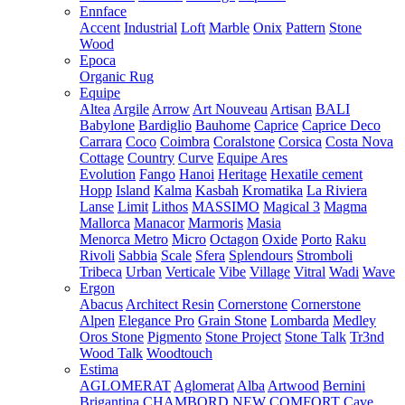
Ennface
Accent
Industrial
Loft
Marble
Onix
Pattern
Stone
Wood
Epoca
Organic Rug
Equipe
Altea
Argile
Arrow
Art Nouveau
Artisan
BALI
Babylone
Bardiglio
Bauhome
Caprice
Caprice Deco
Carrara
Coco
Coimbra
Coralstone
Corsica
Costa Nova
Cottage
Country
Curve
Equipe Ares
Evolution
Fango
Hanoi
Heritage
Hexatile cement
Hopp
Island
Kalma
Kasbah
Kromatika
La Riviera
Lanse
Limit
Lithos
MASSIMO
Magical 3
Magma
Mallorca
Manacor
Marmoris
Masia
Menorca
Metro
Micro
Octagon
Oxide
Porto
Raku
Rivoli
Sabbia
Scale
Sfera
Splendours
Stromboli
Tribeca
Urban
Verticale
Vibe
Village
Vitral
Wadi
Wave
Ergon
Abacus
Architect Resin
Cornerstone
Cornerstone
Alpen
Elegance Pro
Grain Stone
Lombarda
Medley
Oros Stone
Pigmento
Stone Project
Stone Talk
Tr3nd
Wood Talk
Woodtouch
Estima
AGLOMERAT
Aglomerat
Alba
Artwood
Bernini
Brigantina
CHAMBORD NEW
COMFORT
Cave