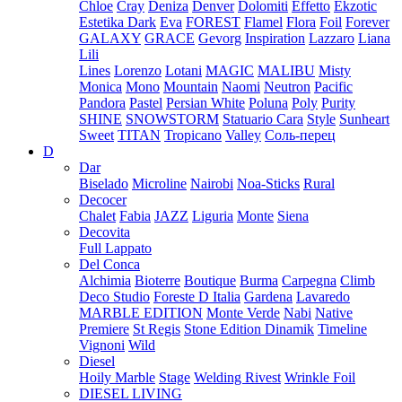
Chloe
Cray
Deniza
Denver
Dolomiti
Effetto
Ekzotic
Estetika Dark
Eva
FOREST
Flamel
Flora
Foil
Forever
GALAXY
GRACE
Gevorg
Inspiration
Lazzaro
Liana
Lili
Lines
Lorenzo
Lotani
MAGIC
MALIBU
Misty
Monica
Mono
Mountain
Naomi
Neutron
Pacific
Pandora
Pastel
Persian White
Poluna
Poly
Purity
SHINE
SNOWSTORM
Statuario Cara
Style
Sunheart
Sweet
TITAN
Tropicano
Valley
Соль-перец
D
Dar
Biselado
Microline
Nairobi
Noa-Sticks
Rural
Decocer
Chalet
Fabia
JAZZ
Liguria
Monte
Siena
Decovita
Full Lappato
Del Conca
Alchimia
Bioterre
Boutique
Burma
Carpegna
Climb
Deco Studio
Foreste D Italia
Gardena
Lavaredo
MARBLE EDITION
Monte Verde
Nabi
Native
Premiere
St Regis
Stone Edition Dinamik
Timeline
Vignoni
Wild
Diesel
Hoily Marble
Stage
Welding Rivest
Wrinkle Foil
DIESEL LIVING