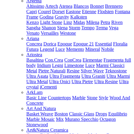
Argenta
Altissimo
Artech
Atenea
Blancos
Bonnet
Brennero
Capri
Courel
Dorset
Eastone
Etienne
Flodsten
Fontana
Frame
Godina
Gravity
Kalksten
Kenzo
Light Stone
Linz
Midas
Milena
Petra
Riven
Sangha
Shanon
Siena
Storm
Tempo
Terma
Vega
Venato
Versailles
Westone
Ariana
Concrea
Dorica
Epoque
Epoque 21
Essential
Floralia
Futura
Legend
Luce
Memento
Mineral
Nobile
Ariostea
Basaltina
Con.Crea
ConCrea
Elementae
Fragmenta full
body
Iridium
Legni
Limestone
Luce
Marmi Classici
Metal
Pietre Naturali
Resine
Silver Wave
Teknostone
Ultra Agata
Ultra Fragmenta
Ultra Graniti
Ultra Marmi
Ultra Metal
Ultra Onici
Ultra Pietre
Ultra Resine
Ultra
crystal
iCementi
ArkLam
Basic Line
Countertops
Marble
Stone
Style
Wood And
Concrete
Art And Natura
Basket Weave
Boston
Classic Glass
Drops
Equilibrio
Marble Mosaic
Mix
Murano Specchio
Octagon
Stonewood
Art&Natura Ceramica