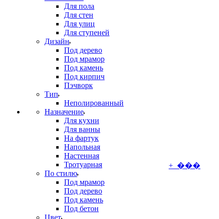
Для пола
Для стен
Для улиц
Для ступеней
Дизайн
Под дерево
Под мрамор
Под камень
Под кирпич
Пэчворк
Тип
Неполированный
Назначение
Для кухни
Для ванны
На фартук
Напольная
Настенная
Тротуарная
+ ���
По стилю
Под мрамор
Под дерево
Под камень
Под бетон
Цвет