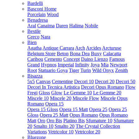
Bardelli
Basconi Home
Porcelain
Wood
Benadresa
Aral
Canaima
Daren
Halima
Nobile
Bestile
Greco
Nara
Bien
Agatha
Antique Carrara
Arch
Arcides
Arcturuse
Belgium Store
Beton
Bona Dea
Buxy
Calacatta
Caribou
Cemento
Concept
Daino Lienzo
Famous
Grand
Hypnos
Imperial
Infinity
Joya
Mia
Newport
Root
Statuario Goya
Tiger
Turin
Wild Onyx
Zenith
Bisazza
5x5
Canvas
Cementine
Decori 10
Decori 20
Decori 50
Decori In Tecnica Artistica
Decori Opus Romano
Flow
Fregi
Gloss
Glow
Le Gemme 10
Le Gemme 20
Miscele 10
Miscele 20
Miscele Flow
Miscele Opus
Romano
Opera 15
Opera 15 Gloss
Opera 15 Matt
Opera 25
Opera 25
Gloss
Opera 25 Matt
Opus Romano
Opus Romano
Matt
Oro
Oro Bis
Platino Bis
Sfumature 10
Sfumature
20
Smalto 10
Smalto 20
The Crystal Collection
Variations
Vetricolor 10
Vetricolor 20
Bluezone