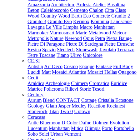
Amazzonia
Architecture
Ardesia
Atelier
Basaltina
Beton
Caleidoscopio
Cemento
Chalon
Citta
Class
Wood
Country Wood
Earth
Eco Concrete
Granito 2
Granito 3
Granito Evo
Kerinox
Kontinua
Landscape
Lavagna
Le Ville
Limpha
Macro
Manhattan
Marmoker
Marmosmart
Marte
Metalwood
Meteor
Metropolis
Nature
Newood
Opus
Petra
Pietra Bauge
Pietre Di Paragone
Pietre Di Sardegna
Pietre Etrusche
Resina
Spazio
Steeltech
Stonewash
Tavolato
Terrazzo
Terre Toscane
Titano
Ulivo
Unicolore
CE.SI
Antislip
Art Deco
Cosmo
Epoque
Fantasie
Full Body
Lucidi
Matt
Mosaici Atlantica
Mosaici Hellas
Ottagono
Cedit
Araldica
Archeologie
Chimera
Cromatica
Euridice
Matrice
Policroma
Rilievi
Storie
Tesori
Century
Aurum
Blend
CONTACT
Cottage
Cristalia
Ecostone
Geology
Glam
Jasper
Medley
Reaction
Rocknest
Stonerock
Titan
Two 0
Uptown
Ceracasa
Antic
Bluemoon
D Color
Dafne
Dolmen
Evolution
Lucentum
Manhattan
Mitica
Olimpia
Porto
Portobello
Soho
Solei
Urban
Vermont
Ceramica Cas