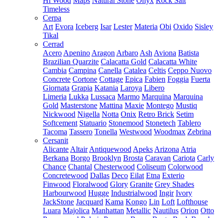
Hi Wood
Maps
Natural Stone
Onyx
Rock Salt
Timeless
Cerpa
Art
Evora
Iceberg
Isar
Lester
Materia
Obi
Oxido
Sisley
Tikal
Cerrad
Acero
Apenino
Aragon
Arbaro
Ash
Aviona
Batista
Brazilian Quarzite
Calacatta Gold
Calacatta White
Cambia
Campina
Canella
Catalea
Celtis
Ceppo Nuovo
Concrete
Cortone
Cottage
Epica
Fabien
Foggia
Fuerta
Giornata
Grapia
Katania
Laroya
Libero
Limeria
Lukka
Lussaca
Marmo
Marquina
Marquina
Gold
Masterstone
Mattina
Maxie
Montego
Mustiq
Nickwood
Nigella
Notta
Onix
Retro Brick
Setim
Softcement
Statuario
Stonemood
Stonetech
Tablero
Tacoma
Tassero
Tonella
Westwood
Woodmax
Zebrina
Cersanit
Alicante
Altair
Antiquewood
Apeks
Arizona
Atria
Berkana
Borgo
Brooklyn
Brosta
Caravan
Cariota
Carly
Chance
Chantal
Chesterwood
Coliseum
Colorwood
Concretewood
Dallas
Deco
Eilat
Etna
Exterio
Finwood
Floralwood
Glory
Granite
Grey Shades
Harbourwood
Hugge
Industrialwood
Ingir
Ivory
JackStone
Jacquard
Kama
Kongo
Lin
Loft
Lofthouse
Luara
Majolica
Manhattan
Metallic
Nautilus
Orion
Otto