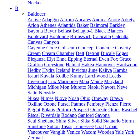
Neeko
B
Baldocer
Active
Adaggio
Akrom
Ancares
Andrea
Anore
Arkety
Arlon
Athenea
Atlantida
Baker
Balmoral
Barkley
Bayona
Bayur
Belfast
Bellagio-1
Black
Blancos
Boulevard
Boutonne
Brunswich
Calacatta
Calcutta
Canvas
Canyon
Cayenne
Code
Coliseum
Concept
Concrete
Coverty
Cream
Cream Chamber
Delf
Detroit
Ducale
Edges
Eleganza
Elyt
Enna
Epping
Eternal
Even
Fox
Grace
Grafton
Greystone
Habitat
Hakea
Hannover
Hardwood
Hedby
Hydra
Iceland
Invictus
June
Kaliva
Kamba
Kauri
Kavala
Kotibe
Kunny
Larchwood
Leeds
Liverpool
Lux Marmorea
Maia
Maine
Maryland
Michigan
Milos
Mon
Muretto
Naoki
Navora
Neve
Satin
Nexside
Nikea
Nimes
Niove
Noah
Ohio
Oneway
Otawa
Oxiline
Ozone
Parsel
Patmos
Pembrey
Pienza
Pierre
Piggot
Polaris
Portoro
Prospect
Quarzite
Quios
Raschel
Riscal
Riverdale
Rodano
Sanford
Savona
Seul
Shetland
Shira
Silver
Sitka
Solid
Statuario
Storm
Sunshine
Sutton
Tasos
Tennessee
Ural
Urban
Vancouver
Vanglih
Venice
Wacom
Wooden
Yale
York
Zermatt