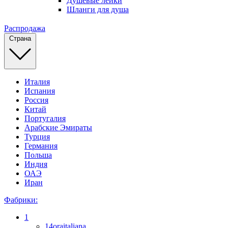
Душевые лейки
Шланги для душа
Распродажа
Страна
Италия
Испания
Россия
Китай
Португалия
Арабские Эмираты
Турция
Германия
Польша
Индия
ОАЭ
Иран
Фабрики:
1
14oraitaliana