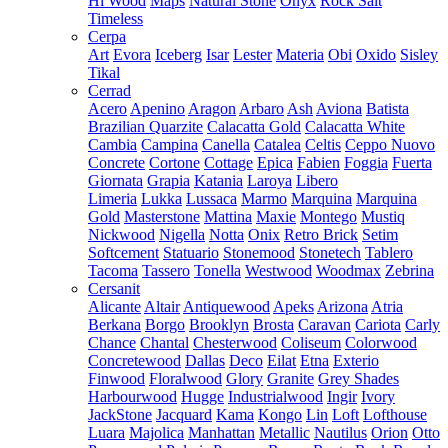
Hi Wood
Maps
Natural Stone
Onyx
Rock Salt
Timeless
Cerpa
Art
Evora
Iceberg
Isar
Lester
Materia
Obi
Oxido
Sisley
Tikal
Cerrad
Acero
Apenino
Aragon
Arbaro
Ash
Aviona
Batista
Brazilian Quarzite
Calacatta Gold
Calacatta White
Cambia
Campina
Canella
Catalea
Celtis
Ceppo Nuovo
Concrete
Cortone
Cottage
Epica
Fabien
Foggia
Fuerta
Giornata
Grapia
Katania
Laroya
Libero
Limeria
Lukka
Lussaca
Marmo
Marquina
Marquina
Gold
Masterstone
Mattina
Maxie
Montego
Mustiq
Nickwood
Nigella
Notta
Onix
Retro Brick
Setim
Softcement
Statuario
Stonemood
Stonetech
Tablero
Tacoma
Tassero
Tonella
Westwood
Woodmax
Zebrina
Cersanit
Alicante
Altair
Antiquewood
Apeks
Arizona
Atria
Berkana
Borgo
Brooklyn
Brosta
Caravan
Cariota
Carly
Chance
Chantal
Chesterwood
Coliseum
Colorwood
Concretewood
Dallas
Deco
Eilat
Etna
Exterio
Finwood
Floralwood
Glory
Granite
Grey Shades
Harbourwood
Hugge
Industrialwood
Ingir
Ivory
JackStone
Jacquard
Kama
Kongo
Lin
Loft
Lofthouse
Luara
Majolica
Manhattan
Metallic
Nautilus
Orion
Otto