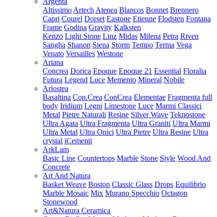
Argenta
Altissimo
Artech
Atenea
Blancos
Bonnet
Brennero
Capri
Courel
Dorset
Eastone
Etienne
Flodsten
Fontana
Frame
Godina
Gravity
Kalksten
Kenzo
Light Stone
Linz
Midas
Milena
Petra
Riven
Sangha
Shanon
Siena
Storm
Tempo
Terma
Vega
Venato
Versailles
Westone
Ariana
Concrea
Dorica
Epoque
Epoque 21
Essential
Floralia
Futura
Legend
Luce
Memento
Mineral
Nobile
Ariostea
Basaltina
Con.Crea
ConCrea
Elementae
Fragmenta full
body
Iridium
Legni
Limestone
Luce
Marmi Classici
Metal
Pietre Naturali
Resine
Silver Wave
Teknostone
Ultra Agata
Ultra Fragmenta
Ultra Graniti
Ultra Marmi
Ultra Metal
Ultra Onici
Ultra Pietre
Ultra Resine
Ultra
crystal
iCementi
ArkLam
Basic Line
Countertops
Marble
Stone
Style
Wood And
Concrete
Art And Natura
Basket Weave
Boston
Classic Glass
Drops
Equilibrio
Marble Mosaic
Mix
Murano Specchio
Octagon
Stonewood
Art&Natura Ceramica