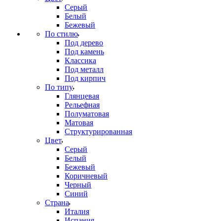
Серый
Белый
Бежевый
По стилю
Под дерево
Под камень
Классика
Под металл
Под кирпич
По типу
Глянцевая
Рельефная
Полуматовая
Матовая
Структурированная
Цвет
Серый
Белый
Бежевый
Коричневый
Черный
Синий
Страна
Италия
Испания