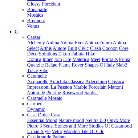
Glossy
Porcelain
Bonaparte
Mosaics
Brennero
Venus
C
Caesar
Alchemy
Anima
Anima Ever
Anima Futura
Anima
Select
Arthis
Autore
Built
Civic
Clash
Cocoon
Core
Deco Solutions
Eikon
Fabula
Hike
Iconica
Inner
Join
Life
Materica
Meet
Portraits
Prima
Quarzite
Relate Flame
Rever
Shapes Of Italy
Slab2
Trace
Vibe
Caramelle
Acquarelle
Antichita Classica
Arlecchino
Classica
Impressioni
La Passion
Marble Porcelain
Mattoni
Naturelle
Pietrine
Rosewood
Sabbia
Caramelle Mosaic
Carmen
Dynamic
Casa Dolce Casa
Essential Mood
Nature mood
Neutra 6.0
Onyx More
Pietre 3
Sensi
Stones and More
Studios Of Casamood
Urban Style
Vetro
Wooden Tile Of Cdc
Casalgrande Padana