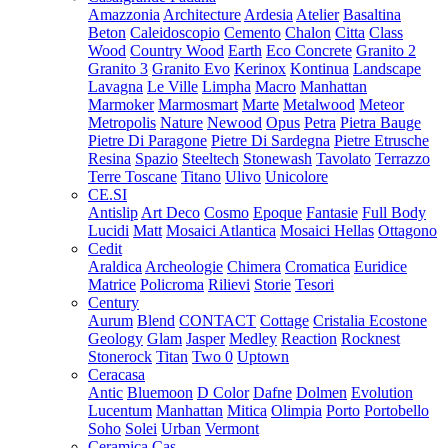
Amazzonia
Architecture
Ardesia
Atelier
Basaltina
Beton
Caleidoscopio
Cemento
Chalon
Citta
Class
Wood
Country Wood
Earth
Eco Concrete
Granito 2
Granito 3
Granito Evo
Kerinox
Kontinua
Landscape
Lavagna
Le Ville
Limpha
Macro
Manhattan
Marmoker
Marmosmart
Marte
Metalwood
Meteor
Metropolis
Nature
Newood
Opus
Petra
Pietra Bauge
Pietre Di Paragone
Pietre Di Sardegna
Pietre Etrusche
Resina
Spazio
Steeltech
Stonewash
Tavolato
Terrazzo
Terre Toscane
Titano
Ulivo
Unicolore
CE.SI
Antislip
Art Deco
Cosmo
Epoque
Fantasie
Full Body
Lucidi
Matt
Mosaici Atlantica
Mosaici Hellas
Ottagono
Cedit
Araldica
Archeologie
Chimera
Cromatica
Euridice
Matrice
Policroma
Rilievi
Storie
Tesori
Century
Aurum
Blend
CONTACT
Cottage
Cristalia
Ecostone
Geology
Glam
Jasper
Medley
Reaction
Rocknest
Stonerock
Titan
Two 0
Uptown
Ceracasa
Antic
Bluemoon
D Color
Dafne
Dolmen
Evolution
Lucentum
Manhattan
Mitica
Olimpia
Porto
Portobello
Soho
Solei
Urban
Vermont
Ceramica Cas