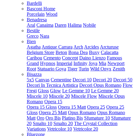
Bardelli
Basconi Home
Porcelain
Wood
Benadresa
Aral
Canaima
Daren
Halima
Nobile
Bestile
Greco
Nara
Bien
Agatha
Antique Carrara
Arch
Arcides
Arcturuse
Belgium Store
Beton
Bona Dea
Buxy
Calacatta
Caribou
Cemento
Concept
Daino Lienzo
Famous
Grand
Hypnos
Imperial
Infinity
Joya
Mia
Newport
Root
Statuario Goya
Tiger
Turin
Wild Onyx
Zenith
Bisazza
5x5
Canvas
Cementine
Decori 10
Decori 20
Decori 50
Decori In Tecnica Artistica
Decori Opus Romano
Flow
Fregi
Gloss
Glow
Le Gemme 10
Le Gemme 20
Miscele 10
Miscele 20
Miscele Flow
Miscele Opus
Romano
Opera 15
Opera 15 Gloss
Opera 15 Matt
Opera 25
Opera 25
Gloss
Opera 25 Matt
Opus Romano
Opus Romano
Matt
Oro
Oro Bis
Platino Bis
Sfumature 10
Sfumature
20
Smalto 10
Smalto 20
The Crystal Collection
Variations
Vetricolor 10
Vetricolor 20
Bluezone