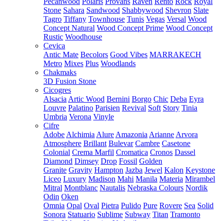
Pecanwood
Polaris
Provans
Raven
Rento
Rock
Royal
Stone
Sahara
Sandwood
Shabbywood
Shevron
Slate
Tagro
Tiffany
Townhouse
Tunis
Vegas
Versal
Wood
Concept Natural
Wood Concept Prime
Wood Concept
Rustic
Woodhouse
Cevica
Antic Mate
Becolors
Good Vibes
MARRAKECH
Metro
Mixes
Plus
Woodlands
Chakmaks
3D Fusion Stone
Cicogres
Alsacia
Artic Wood
Bernini
Borgo
Chic
Deba
Eyra
Louvre
Palatino
Parisien
Revival
Soft
Story
Tinia
Umbria
Verona
Vinyle
Cifre
Adobe
Alchimia
Alure
Amazonia
Arianne
Arvora
Atmosphere
Brillant
Bulevar
Cambre
Casetone
Colonial
Crema Marfil
Cromatica
Cronos
Dassel
Diamond
Dimsey
Drop
Fossil
Golden
Granite
Gravity
Hampton
Jazba
Jewel
Kalon
Keystone
Liceo
Luxury
Madison
Mahi
Manila
Materia
Mirambel
Mitral
Montblanc
Nautalis
Nebraska Colours
Nordik
Odin
Oken
Omnia
Opal
Oval
Pietra
Pulido
Pure
Rovere
Sea
Solid
Sonora
Statuario
Sublime
Subway
Titan
Tramonto