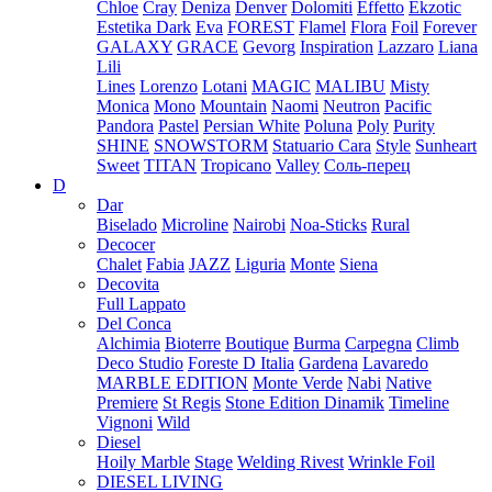
Chloe
Cray
Deniza
Denver
Dolomiti
Effetto
Ekzotic
Estetika Dark
Eva
FOREST
Flamel
Flora
Foil
Forever
GALAXY
GRACE
Gevorg
Inspiration
Lazzaro
Liana
Lili
Lines
Lorenzo
Lotani
MAGIC
MALIBU
Misty
Monica
Mono
Mountain
Naomi
Neutron
Pacific
Pandora
Pastel
Persian White
Poluna
Poly
Purity
SHINE
SNOWSTORM
Statuario Cara
Style
Sunheart
Sweet
TITAN
Tropicano
Valley
Соль-перец
D
Dar
Biselado
Microline
Nairobi
Noa-Sticks
Rural
Decocer
Chalet
Fabia
JAZZ
Liguria
Monte
Siena
Decovita
Full Lappato
Del Conca
Alchimia
Bioterre
Boutique
Burma
Carpegna
Climb
Deco Studio
Foreste D Italia
Gardena
Lavaredo
MARBLE EDITION
Monte Verde
Nabi
Native
Premiere
St Regis
Stone Edition Dinamik
Timeline
Vignoni
Wild
Diesel
Hoily Marble
Stage
Welding Rivest
Wrinkle Foil
DIESEL LIVING