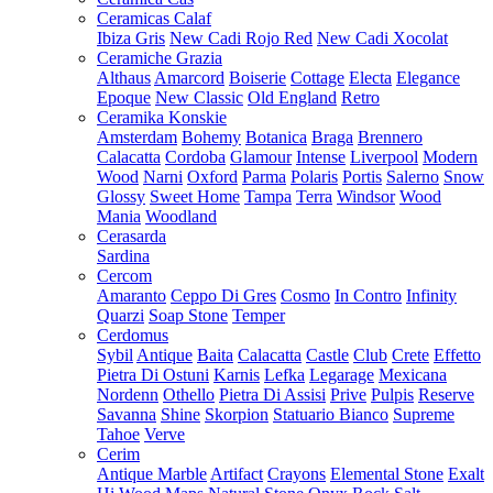
Ceramicas Calaf
Ibiza Gris
New Cadi Rojo Red
New Cadi Xocolat
Ceramiche Grazia
Althaus
Amarcord
Boiserie
Cottage
Electa
Elegance
Epoque
New Classic
Old England
Retro
Ceramika Konskie
Amsterdam
Bohemy
Botanica
Braga
Brennero
Calacatta
Cordoba
Glamour
Intense
Liverpool
Modern
Wood
Narni
Oxford
Parma
Polaris
Portis
Salerno
Snow
Glossy
Sweet Home
Tampa
Terra
Windsor
Wood
Mania
Woodland
Cerasarda
Sardina
Cercom
Amaranto
Ceppo Di Gres
Cosmo
In Contro
Infinity
Quarzi
Soap Stone
Temper
Cerdomus
Sybil
Antique
Baita
Calacatta
Castle
Club
Crete
Effetto
Pietra Di Ostuni
Karnis
Lefka
Legarage
Mexicana
Nordenn
Othello
Pietra Di Assisi
Prive
Pulpis
Reserve
Savanna
Shine
Skorpion
Statuario Bianco
Supreme
Tahoe
Verve
Cerim
Antique Marble
Artifact
Crayons
Elemental Stone
Exalt