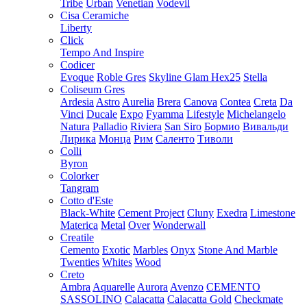
Tribe
Urban
Venetian
Vodevil
Cisa Ceramiche
Liberty
Click
Tempo And Inspire
Codicer
Evoque
Roble Gres
Skyline Glam Hex25
Stella
Coliseum Gres
Ardesia
Astro
Aurelia
Brera
Canova
Contea
Creta
Da
Vinci
Ducale
Expo
Fyamma
Lifestyle
Michelangelo
Natura
Palladio
Riviera
San Siro
Бормио
Вивальди
Лирика
Монца
Рим
Саленто
Тиволи
Colli
Byron
Colorker
Tangram
Cotto d'Este
Black-White
Cement Project
Cluny
Exedra
Limestone
Materica
Metal
Over
Wonderwall
Creatile
Cemento
Exotic
Marbles
Onyx
Stone And Marble
Twenties
Whites
Wood
Creto
Ambra
Aquarelle
Aurora
Avenzo
CEMENTO
SASSOLINO
Calacatta
Calacatta Gold
Checkmate