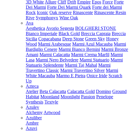
3D White
Allure
Cliff
Drift
Empire
Epos
Force
Forte
Dei Marmi
Forte Dei Marmi Quark
Forte dei Marmi
Rock
Iconic
Oak reserve
Rinascente
Rinascente Resin
Rive
Symphonyx
Wine Oak
Ava
Aesthetica
Avorio Segesta
BOLGHERI STONE
Bianco Imperiale
Black Gold
Breccia Capraia
Breccia
Sicilia
Copacabana
Deep Stone
Green Sky
Honey
Wood
Marmi Arabesque
Marmi Azul Macauba
Marmi
Bardiglio Cenere
Marmi Bianco Bernini
Marmi Bronze
Amani
Marmi Calacatta
Marmi Crema Marfil
Marmi
Lasa
Marmi Nero Belvedere
Marmi Statuario
Marmi
Statuario Splendente
Marmi Taj Mahal
Marmi
Travertino Classic
Marmi Travertino Silver
Marmi
White Macauba
Marmo E Pietra
Onice Iride
Scratch
Up
Azteca
Atelier
Beta Calacatta
Calacatta Gold
Domino
Ground
Habitat
Moonland
Moonlight
Passion
Penelope
Synthesis
Textyle
Azulev
Alchemy
Artwood
Azuliber
Ambre
Azuvi