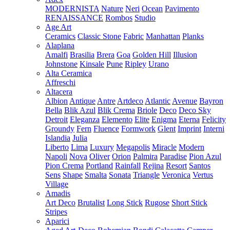
MODERNISTA
Nature
Neri
Ocean
Pavimento
RENAISSANCE
Rombos
Studio
Age Art
Ceramics
Classic Stone
Fabric
Manhattan
Planks
Alaplana
Amalfi
Brasilia
Brera
Goa
Golden Hill
Illusion
Johnstone
Kinsale
Pune
Ripley
Urano
Alta Ceramica
Affreschi
Altacera
Albion
Antique
Antre
Artdeco
Atlantic
Avenue
Bayron
Bella
Blik Azul
Blik Crema
Briole
Deco
Deco Sky
Detroit
Eleganza
Elemento
Elite
Enigma
Eterna
Felicity
Groundy
Fern
Fluence
Formwork
Glent
Imprint
Interni
Islandia
Julia
Liberto
Lima
Luxury
Megapolis
Miracle
Modern
Napoli
Nova
Oliver
Orion
Palmira
Paradise
Pion Azul
Pion Crema
Portland
Rainfall
Rejina
Resort
Santos
Sens
Shape
Smalta
Sonata
Triangle
Veronica
Vertus
Village
Amadis
Art Deco
Brutalist
Long Stick
Rugose
Short Stick
Stripes
Aparici