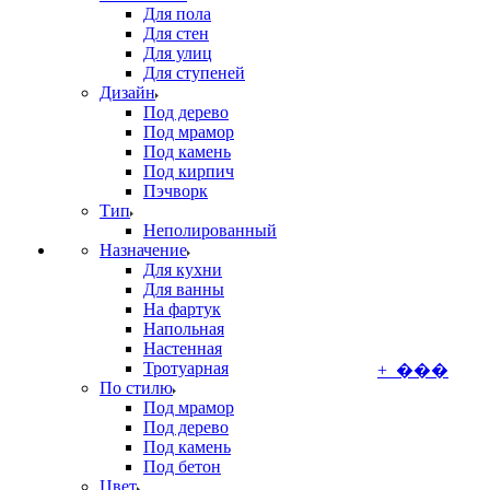
Для пола
Для стен
Для улиц
Для ступеней
Дизайн
Под дерево
Под мрамор
Под камень
Под кирпич
Пэчворк
Тип
Неполированный
Назначение
Для кухни
Для ванны
На фартук
Напольная
Настенная
Тротуарная
+ ���
По стилю
Под мрамор
Под дерево
Под камень
Под бетон
Цвет