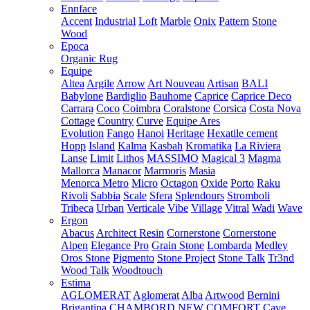
Ennface
Accent
Industrial
Loft
Marble
Onix
Pattern
Stone
Wood
Epoca
Organic Rug
Equipe
Altea
Argile
Arrow
Art Nouveau
Artisan
BALI
Babylone
Bardiglio
Bauhome
Caprice
Caprice Deco
Carrara
Coco
Coimbra
Coralstone
Corsica
Costa Nova
Cottage
Country
Curve
Equipe Ares
Evolution
Fango
Hanoi
Heritage
Hexatile cement
Hopp
Island
Kalma
Kasbah
Kromatika
La Riviera
Lanse
Limit
Lithos
MASSIMO
Magical 3
Magma
Mallorca
Manacor
Marmoris
Masia
Menorca
Metro
Micro
Octagon
Oxide
Porto
Raku
Rivoli
Sabbia
Scale
Sfera
Splendours
Stromboli
Tribeca
Urban
Verticale
Vibe
Village
Vitral
Wadi
Wave
Ergon
Abacus
Architect Resin
Cornerstone
Cornerstone
Alpen
Elegance Pro
Grain Stone
Lombarda
Medley
Oros Stone
Pigmento
Stone Project
Stone Talk
Tr3nd
Wood Talk
Woodtouch
Estima
AGLOMERAT
Aglomerat
Alba
Artwood
Bernini
Brigantina
CHAMBORD NEW
COMFORT
Cave