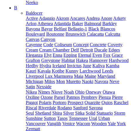
Neeko
B
Baldocer
Active
Adaggio
Akrom
Ancares
Andrea
Anore
Arkety
Arlon
Athenea
Atlantida
Baker
Balmoral
Barkley
Bayona
Bayur
Belfast
Bellagio-1
Black
Blancos
Boulevard
Boutonne
Brunswich
Calacatta
Calcutta
Canvas
Canyon
Cayenne
Code
Coliseum
Concept
Concrete
Coverty
Cream
Cream Chamber
Delf
Detroit
Ducale
Edges
Eleganza
Elyt
Enna
Epping
Eternal
Even
Fox
Grace
Grafton
Greystone
Habitat
Hakea
Hannover
Hardwood
Hedby
Hydra
Iceland
Invictus
June
Kaliva
Kamba
Kauri
Kavala
Kotibe
Kunny
Larchwood
Leeds
Liverpool
Lux Marmorea
Maia
Maine
Maryland
Michigan
Milos
Mon
Muretto
Naoki
Navora
Neve
Satin
Nexside
Nikea
Nimes
Niove
Noah
Ohio
Oneway
Otawa
Oxiline
Ozone
Parsel
Patmos
Pembrey
Pienza
Pierre
Piggot
Polaris
Portoro
Prospect
Quarzite
Quios
Raschel
Riscal
Riverdale
Rodano
Sanford
Savona
Seul
Shetland
Shira
Silver
Sitka
Solid
Statuario
Storm
Sunshine
Sutton
Tasos
Tennessee
Ural
Urban
Vancouver
Vanglih
Venice
Wacom
Wooden
Yale
York
Zermatt