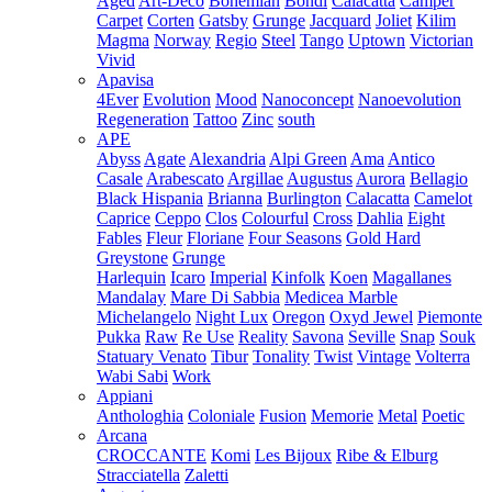
Aged
Art-Deco
Bohemian
Bondi
Calacatta
Camper
Carpet
Corten
Gatsby
Grunge
Jacquard
Joliet
Kilim
Magma
Norway
Regio
Steel
Tango
Uptown
Victorian
Vivid
Apavisa
4Ever
Evolution
Mood
Nanoconcept
Nanoevolution
Regeneration
Tattoo
Zinc
south
APE
Abyss
Agate
Alexandria
Alpi Green
Ama
Antico
Casale
Arabescato
Argillae
Augustus
Aurora
Bellagio
Black Hispania
Brianna
Burlington
Calacatta
Camelot
Caprice
Ceppo
Clos
Colourful
Cross
Dahlia
Eight
Fables
Fleur
Floriane
Four Seasons
Gold Hard
Greystone
Grunge
Harlequin
Icaro
Imperial
Kinfolk
Koen
Magallanes
Mandalay
Mare Di Sabbia
Medicea Marble
Michelangelo
Night Lux
Oregon
Oxyd Jewel
Piemonte
Pukka
Raw
Re Use
Reality
Savona
Seville
Snap
Souk
Statuary Venato
Tibur
Tonality
Twist
Vintage
Volterra
Wabi Sabi
Work
Appiani
Anthologhia
Coloniale
Fusion
Memorie
Metal
Poetic
Arcana
CROCCANTE
Komi
Les Bijoux
Ribe & Elburg
Stracciatella
Zaletti