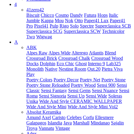
4
41zero42
Biscuit
Chicco
Cosmo
Dandy
Futura
Hops
Italic
Jumble
Kappa
Mou
Nok
Otto
Paper41 Lux
Paper41
Pro
Pixel41
Pulp
Rigo
Solo
Spectre
Superclassica SCB
Superclassica SCG
Superclassica SCW
Technicolor
Two
Wigwag
A
ABK
Alpes Raw
Alpes Wide
Alterego
Atlantis
Blend
Crossroad Brick
Crossroad Chalk
Crossroad Wood
Docks
Dolphin
Eco Chic
Ghost
Interno 9
Lab325
Monolith
Native
Nesting Room
Out.20
Pietra Viva
Play
Poetry Colors
Poetry Decor
Poetry Net
Poetry Stone
Poetry Stone Reloaded
Poetry Wood
Sensi 900
Sensi
Classic
Sensi Fantasy
Sensi Gems
Sensi Nuance
Sensi
Roma
Sensi Signoria
Sensi Up
Sensi Wide
Soleras
Unika
Wide And Style CERAMIC WALLPAPER
Wide And Style Mini
Wide And Style Mini Vol2
Absolut Keramika
Amund
Axel
Caristo
Celebes
Corfu
Ellesmere
Galapagos
Islandia
Java
Marshall
Mindanao
Sajalin
Troya
Vannatu
Vintage
Adex