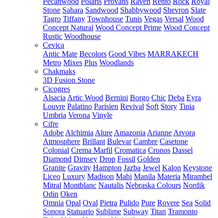
Pecanwood
Polaris
Provans
Raven
Rento
Rock
Royal
Stone
Sahara
Sandwood
Shabbywood
Shevron
Slate
Tagro
Tiffany
Townhouse
Tunis
Vegas
Versal
Wood
Concept Natural
Wood Concept Prime
Wood Concept
Rustic
Woodhouse
Cevica
Antic Mate
Becolors
Good Vibes
MARRAKECH
Metro
Mixes
Plus
Woodlands
Chakmaks
3D Fusion Stone
Cicogres
Alsacia
Artic Wood
Bernini
Borgo
Chic
Deba
Eyra
Louvre
Palatino
Parisien
Revival
Soft
Story
Tinia
Umbria
Verona
Vinyle
Cifre
Adobe
Alchimia
Alure
Amazonia
Arianne
Arvora
Atmosphere
Brillant
Bulevar
Cambre
Casetone
Colonial
Crema Marfil
Cromatica
Cronos
Dassel
Diamond
Dimsey
Drop
Fossil
Golden
Granite
Gravity
Hampton
Jazba
Jewel
Kalon
Keystone
Liceo
Luxury
Madison
Mahi
Manila
Materia
Mirambel
Mitral
Montblanc
Nautalis
Nebraska Colours
Nordik
Odin
Oken
Omnia
Opal
Oval
Pietra
Pulido
Pure
Rovere
Sea
Solid
Sonora
Statuario
Sublime
Subway
Titan
Tramonto