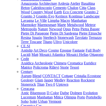
Amazzonia
Architecture
Ardesia
Atelier
Basaltina
Beton
Caleidoscopio
Cemento
Chalon
Citta
Class
Wood
Country Wood
Earth
Eco Concrete
Granito 2
Granito 3
Granito Evo
Kerinox
Kontinua
Landscape
Lavagna
Le Ville
Limpha
Macro
Manhattan
Marmoker
Marmosmart
Marte
Metalwood
Meteor
Metropolis
Nature
Newood
Opus
Petra
Pietra Bauge
Pietre Di Paragone
Pietre Di Sardegna
Pietre Etrusche
Resina
Spazio
Steeltech
Stonewash
Tavolato
Terrazzo
Terre Toscane
Titano
Ulivo
Unicolore
CE.SI
Antislip
Art Deco
Cosmo
Epoque
Fantasie
Full Body
Lucidi
Matt
Mosaici Atlantica
Mosaici Hellas
Ottagono
Cedit
Araldica
Archeologie
Chimera
Cromatica
Euridice
Matrice
Policroma
Rilievi
Storie
Tesori
Century
Aurum
Blend
CONTACT
Cottage
Cristalia
Ecostone
Geology
Glam
Jasper
Medley
Reaction
Rocknest
Stonerock
Titan
Two 0
Uptown
Ceracasa
Antic
Bluemoon
D Color
Dafne
Dolmen
Evolution
Lucentum
Manhattan
Mitica
Olimpia
Porto
Portobello
Soho
Solei
Urban
Vermont
Ceramica Cas