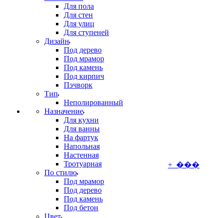
Для пола
Для стен
Для улиц
Для ступеней
Дизайн
Под дерево
Под мрамор
Под камень
Под кирпич
Пэчворк
Тип
Неполированный
Назначение
Для кухни
Для ванны
На фартук
Напольная
Настенная
Тротуарная
+ ���
По стилю
Под мрамор
Под дерево
Под камень
Под бетон
Цвет