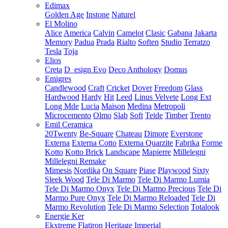
Edimax
Golden Age
Instone
Naturel
El Molino
Alice
America
Calvin
Camelot
Clasic
Gabana
Jakarta
Memory
Padua
Prada
Rialto
Soften
Studio
Terratzo
Tesla
Toja
Elios
Creta
D_esign Evo
Deco Anthology
Domus
Emigres
Candlewood
Craft
Cricket
Dover
Freedom
Glass
Hardwood
Hardy
Hit
Leed
Linus Velvete
Long Ext
Long Mde
Lucia
Maison
Medina
Metropoli
Microcemento
Olmo
Slab
Soft
Teide
Timber
Trento
Emil Ceramica
20Twenty
Be-Square
Chateau
Dimore
Everstone
Externa
Externa Cotto
Externa Quarzite
Fabrika
Forme
Kotto
Kotto Brick
Landscape
Mapierre
Millelegni
Millelegni Remake
Mimesis
Nordika
On Square
Piase
Playwood
Sixty
Sleek Wood
Tele Di Marmo
Tele Di Marmo Lumia
Tele Di Marmo Onyx
Tele Di Marmo Precious
Tele Di
Marmo Pure Onyx
Tele Di Marmo Reloaded
Tele Di
Marmo Revolution
Tele Di Marmo Selection
Totalook
Energie Ker
Ekxtreme
Flatiron
Heritage
Imperial