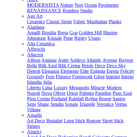
MODERNISTA
Nature
Neri
Ocean
Pavimento
RENAISSANCE
Rombos
Studio
Age Art
Ceramics
Classic Stone
Fabric
Manhattan
Planks
Alaplana
Amalfi
Brasilia
Brera
Goa
Golden Hill
Illusion
Johnstone
Kinsale
Pune
Ripley
Urano
Alta Ceramica
Affreschi
Altacera
Albion
Antique
Antre
Artdeco
Atlantic
Avenue
Bayron
Bella
Blik Azul
Blik Crema
Briole
Deco
Deco Sky
Detroit
Eleganza
Elemento
Elite
Enigma
Eterna
Felicity
Groundy
Fern
Fluence
Formwork
Glent
Imprint
Interni
Islandia
Julia
Liberto
Lima
Luxury
Megapolis
Miracle
Modern
Napoli
Nova
Oliver
Orion
Palmira
Paradise
Pion Azul
Pion Crema
Portland
Rainfall
Rejina
Resort
Santos
Sens
Shape
Smalta
Sonata
Triangle
Veronica
Vertus
Village
Amadis
Art Deco
Brutalist
Long Stick
Rugose
Short Stick
Stripes
Aparici