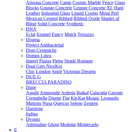
Arizona Concrete
Camp
Cosmic Marble
Fence
Glass
Blocks
Grunge Concrete
Grunge Concrete XL
Hard
Leather
Industrial Glass
Liquid Cosmo
Metal Perf
Mexican Cement
Ribbed
Ribbed Oxide
Shades of
Blind
Solid Concrete
Synthetic
DNA
Eclat
Enamel
Fancy
Match
Terrazzo
Dogma
Project Antibacterial
Dom Ceramiche
Domus Linea
Imperi
Piazza
Pietra
Strade Romane
Dual Gres NiceKer
Chic
London
Spirit
Victorian Dreams
DUE-G
BRECCIA PARADISO
Dune
Agadir
Amazonite
Ardesia
Baikal
Calacatta
Caronte
Cremabella
Diurne
Flat
Kit-Kat Mosaic
Leonardo
Mintons
Nusa
Quercus
Selene
Zement
Durstone
Indiga
Dvomo
Adrenaline
Ghost
Modular
Montecarlo
E