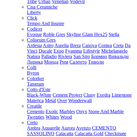
Tribe
Urban
Venetian
Vodevil
Cisa Ceramiche
Liberty
Click
Tempo And Inspire
Codicer
Evoque
Roble Gres
Skyline Glam Hex25
Stella
Coliseum Gres
Ardesia
Astro
Aurelia
Brera
Canova
Contea
Creta
Da
Vinci
Ducale
Expo
Fyamma
Lifestyle
Michelangelo
Natura
Palladio
Riviera
San Siro
Бормио
Вивальди
Лирика
Монца
Рим
Саленто
Тиволи
Colli
Byron
Colorker
Tangram
Cotto d'Este
Black-White
Cement Project
Cluny
Exedra
Limestone
Materica
Metal
Over
Wonderwall
Creatile
Cemento
Exotic
Marbles
Onyx
Stone And Marble
Twenties
Whites
Wood
Creto
Ambra
Aquarelle
Aurora
Avenzo
CEMENTO
SASSOLINO
Calacatta
Calacatta Gold
Checkmate