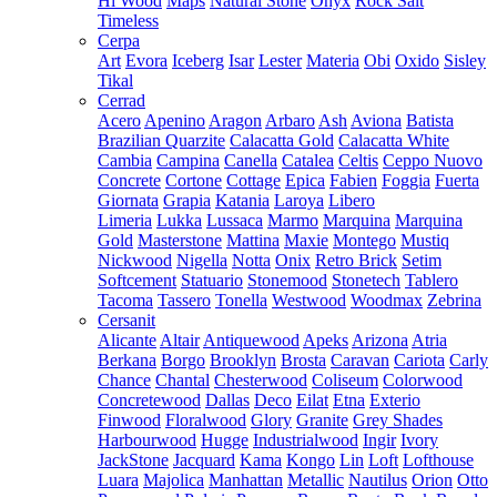
Hi Wood
Maps
Natural Stone
Onyx
Rock Salt
Timeless
Cerpa
Art
Evora
Iceberg
Isar
Lester
Materia
Obi
Oxido
Sisley
Tikal
Cerrad
Acero
Apenino
Aragon
Arbaro
Ash
Aviona
Batista
Brazilian Quarzite
Calacatta Gold
Calacatta White
Cambia
Campina
Canella
Catalea
Celtis
Ceppo Nuovo
Concrete
Cortone
Cottage
Epica
Fabien
Foggia
Fuerta
Giornata
Grapia
Katania
Laroya
Libero
Limeria
Lukka
Lussaca
Marmo
Marquina
Marquina
Gold
Masterstone
Mattina
Maxie
Montego
Mustiq
Nickwood
Nigella
Notta
Onix
Retro Brick
Setim
Softcement
Statuario
Stonemood
Stonetech
Tablero
Tacoma
Tassero
Tonella
Westwood
Woodmax
Zebrina
Cersanit
Alicante
Altair
Antiquewood
Apeks
Arizona
Atria
Berkana
Borgo
Brooklyn
Brosta
Caravan
Cariota
Carly
Chance
Chantal
Chesterwood
Coliseum
Colorwood
Concretewood
Dallas
Deco
Eilat
Etna
Exterio
Finwood
Floralwood
Glory
Granite
Grey Shades
Harbourwood
Hugge
Industrialwood
Ingir
Ivory
JackStone
Jacquard
Kama
Kongo
Lin
Loft
Lofthouse
Luara
Majolica
Manhattan
Metallic
Nautilus
Orion
Otto