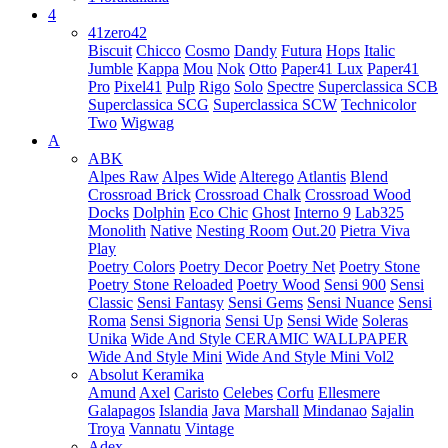
4
41zero42
Biscuit
Chicco
Cosmo
Dandy
Futura
Hops
Italic
Jumble
Kappa
Mou
Nok
Otto
Paper41 Lux
Paper41
Pro
Pixel41
Pulp
Rigo
Solo
Spectre
Superclassica SCB
Superclassica SCG
Superclassica SCW
Technicolor
Two
Wigwag
A
ABK
Alpes Raw
Alpes Wide
Alterego
Atlantis
Blend
Crossroad Brick
Crossroad Chalk
Crossroad Wood
Docks
Dolphin
Eco Chic
Ghost
Interno 9
Lab325
Monolith
Native
Nesting Room
Out.20
Pietra Viva
Play
Poetry Colors
Poetry Decor
Poetry Net
Poetry Stone
Poetry Stone Reloaded
Poetry Wood
Sensi 900
Sensi
Classic
Sensi Fantasy
Sensi Gems
Sensi Nuance
Sensi
Roma
Sensi Signoria
Sensi Up
Sensi Wide
Soleras
Unika
Wide And Style CERAMIC WALLPAPER
Wide And Style Mini
Wide And Style Mini Vol2
Absolut Keramika
Amund
Axel
Caristo
Celebes
Corfu
Ellesmere
Galapagos
Islandia
Java
Marshall
Mindanao
Sajalin
Troya
Vannatu
Vintage
Adex