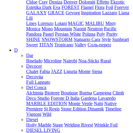
Chloe
Cray
Deniza
Denver
Dolomiti
Effetto
Ekzotic
Estetika Dark
Eva
FOREST
Flamel
Flora
Foil
Forever
GALAXY
GRACE
Gevorg
Inspiration
Lazzaro
Liana
Lili
Lines
Lorenzo
Lotani
MAGIC
MALIBU
Misty
Monica
Mono
Mountain
Naomi
Neutron
Pacific
Pandora
Pastel
Persian White
Poluna
Poly
Purity
SHINE
SNOWSTORM
Statuario Cara
Style
Sunheart
Sweet
TITAN
Tropicano
Valley
Соль-перец
D
Dar
Biselado
Microline
Nairobi
Noa-Sticks
Rural
Decocer
Chalet
Fabia
JAZZ
Liguria
Monte
Siena
Decovita
Full Lappato
Del Conca
Alchimia
Bioterre
Boutique
Burma
Carpegna
Climb
Deco Studio
Foreste D Italia
Gardena
Lavaredo
MARBLE EDITION
Monte Verde
Nabi
Native
Premiere
St Regis
Stone Edition Dinamik
Timeline
Vignoni
Wild
Diesel
Hoily Marble
Stage
Welding Rivest
Wrinkle Foil
DIESEL LIVING