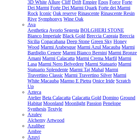
3D White
Allure
Cliff
Drift
Empire
Epos
Force
Forte
Dei Marmi
Forte Dei Marmi Quark
Forte dei Marmi
Rock
Iconic
Oak reserve
Rinascente
Rinascente Resin
Rive
Symphonyx
Wine Oak
Ava
Aesthetica
Avorio Segesta
BOLGHERI STONE
Bianco Imperiale
Black Gold
Breccia Capraia
Breccia
Sicilia
Copacabana
Deep Stone
Green Sky
Honey
Wood
Marmi Arabesque
Marmi Azul Macauba
Marmi
Bardiglio Cenere
Marmi Bianco Bernini
Marmi Bronze
Amani
Marmi Calacatta
Marmi Crema Marfil
Marmi
Lasa
Marmi Nero Belvedere
Marmi Statuario
Marmi
Statuario Splendente
Marmi Taj Mahal
Marmi
Travertino Classic
Marmi Travertino Silver
Marmi
White Macauba
Marmo E Pietra
Onice Iride
Scratch
Up
Azteca
Atelier
Beta Calacatta
Calacatta Gold
Domino
Ground
Habitat
Moonland
Moonlight
Passion
Penelope
Synthesis
Textyle
Azulev
Alchemy
Artwood
Azuliber
Ambre
Azuvi