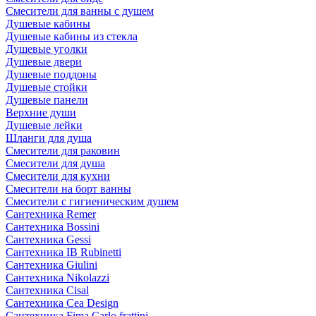
Смесители для ванны с душем
Душевые кабины
Душевые кабины из стекла
Душевые уголки
Душевые двери
Душевые поддоны
Душевые стойки
Душевые панели
Верхние души
Душевые лейки
Шланги для душа
Смесители для раковин
Смесители для душа
Смесители для кухни
Смесители на борт ванны
Смесители с гигиеническим душем
Сантехника Remer
Сантехника Bossini
Сантехника Gessi
Сантехника IB Rubinetti
Сантехника Giulini
Сантехника Nikolazzi
Сантехника Cisal
Сантехника Cea Design
Сантехника Fima Carlo frattini