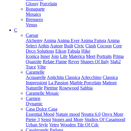
Glossy
Porcelain
Bonaparte
Mosaics
Brennero
Venus
C
Caesar
Alchemy
Anima
Anima Ever
Anima Futura
Anima
Select
Arthis
Autore
Built
Civic
Clash
Cocoon
Core
Deco Solutions
Eikon
Fabula
Hike
Iconica
Inner
Join
Life
Materica
Meet
Portraits
Prima
Quarzite
Relate Flame
Rever
Shapes Of Italy
Slab2
Trace
Vibe
Caramelle
Acquarelle
Antichita Classica
Arlecchino
Classica
Impressioni
La Passion
Marble Porcelain
Mattoni
Naturelle
Pietrine
Rosewood
Sabbia
Caramelle Mosaic
Carmen
Dynamic
Casa Dolce Casa
Essential Mood
Nature mood
Neutra 6.0
Onyx More
Pietre 3
Sensi
Stones and More
Studios Of Casamood
Urban Style
Vetro
Wooden Tile Of Cdc
Casalgrande Padana