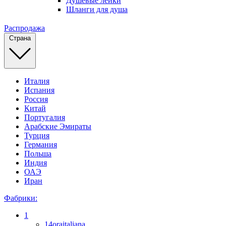
Душевые лейки
Шланги для душа
Распродажа
Страна
Италия
Испания
Россия
Китай
Португалия
Арабские Эмираты
Турция
Германия
Польша
Индия
ОАЭ
Иран
Фабрики:
1
14oraitaliana