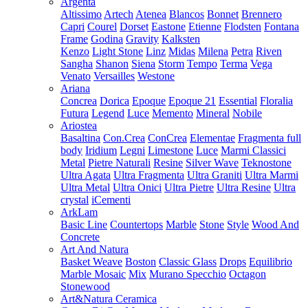
Argenta
Altissimo
Artech
Atenea
Blancos
Bonnet
Brennero
Capri
Courel
Dorset
Eastone
Etienne
Flodsten
Fontana
Frame
Godina
Gravity
Kalksten
Kenzo
Light Stone
Linz
Midas
Milena
Petra
Riven
Sangha
Shanon
Siena
Storm
Tempo
Terma
Vega
Venato
Versailles
Westone
Ariana
Concrea
Dorica
Epoque
Epoque 21
Essential
Floralia
Futura
Legend
Luce
Memento
Mineral
Nobile
Ariostea
Basaltina
Con.Crea
ConCrea
Elementae
Fragmenta full
body
Iridium
Legni
Limestone
Luce
Marmi Classici
Metal
Pietre Naturali
Resine
Silver Wave
Teknostone
Ultra Agata
Ultra Fragmenta
Ultra Graniti
Ultra Marmi
Ultra Metal
Ultra Onici
Ultra Pietre
Ultra Resine
Ultra
crystal
iCementi
ArkLam
Basic Line
Countertops
Marble
Stone
Style
Wood And
Concrete
Art And Natura
Basket Weave
Boston
Classic Glass
Drops
Equilibrio
Marble Mosaic
Mix
Murano Specchio
Octagon
Stonewood
Art&Natura Ceramica