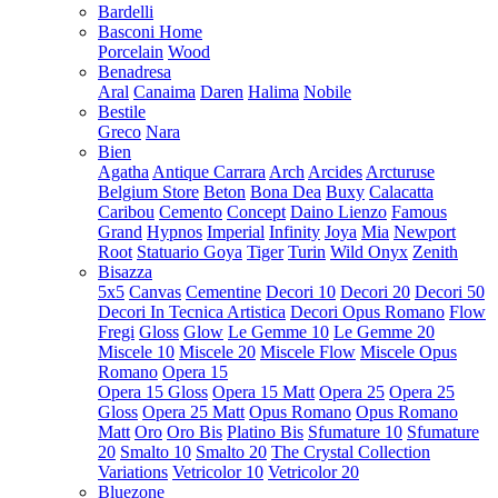
Bardelli
Basconi Home
Porcelain
Wood
Benadresa
Aral
Canaima
Daren
Halima
Nobile
Bestile
Greco
Nara
Bien
Agatha
Antique Carrara
Arch
Arcides
Arcturuse
Belgium Store
Beton
Bona Dea
Buxy
Calacatta
Caribou
Cemento
Concept
Daino Lienzo
Famous
Grand
Hypnos
Imperial
Infinity
Joya
Mia
Newport
Root
Statuario Goya
Tiger
Turin
Wild Onyx
Zenith
Bisazza
5x5
Canvas
Cementine
Decori 10
Decori 20
Decori 50
Decori In Tecnica Artistica
Decori Opus Romano
Flow
Fregi
Gloss
Glow
Le Gemme 10
Le Gemme 20
Miscele 10
Miscele 20
Miscele Flow
Miscele Opus
Romano
Opera 15
Opera 15 Gloss
Opera 15 Matt
Opera 25
Opera 25
Gloss
Opera 25 Matt
Opus Romano
Opus Romano
Matt
Oro
Oro Bis
Platino Bis
Sfumature 10
Sfumature
20
Smalto 10
Smalto 20
The Crystal Collection
Variations
Vetricolor 10
Vetricolor 20
Bluezone