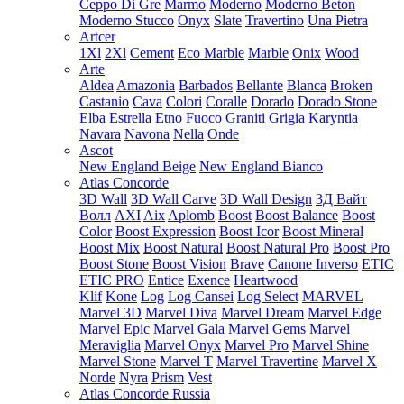
Ceppo Di Gre
Marmo
Moderno
Moderno Beton
Moderno Stucco
Onyx
Slate
Travertino
Una Pietra
Artcer
1Xl
2Xl
Cement
Eco Marble
Marble
Onix
Wood
Arte
Aldea
Amazonia
Barbados
Bellante
Blanca
Broken
Castanio
Cava
Colori
Coralle
Dorado
Dorado Stone
Elba
Estrella
Etno
Fuoco
Graniti
Grigia
Karyntia
Navara
Navona
Nella
Onde
Ascot
New England Beige
New England Bianco
Atlas Concorde
3D Wall
3D Wall Carve
3D Wall Design
3Д Вайт
Волл
AXI
Aix
Aplomb
Boost
Boost Balance
Boost
Color
Boost Expression
Boost Icor
Boost Mineral
Boost Mix
Boost Natural
Boost Natural Pro
Boost Pro
Boost Stone
Boost Vision
Brave
Canone Inverso
ETIC
ETIC PRO
Entice
Exence
Heartwood
Klif
Kone
Log
Log Cansei
Log Select
MARVEL
Marvel 3D
Marvel Diva
Marvel Dream
Marvel Edge
Marvel Epic
Marvel Gala
Marvel Gems
Marvel
Meraviglia
Marvel Onyx
Marvel Pro
Marvel Shine
Marvel Stone
Marvel T
Marvel Travertine
Marvel X
Norde
Nyra
Prism
Vest
Atlas Concorde Russia