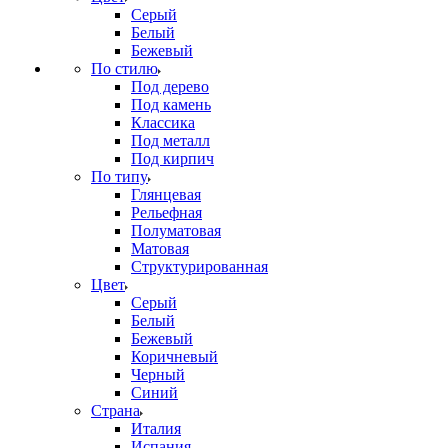
Серый
Белый
Бежевый
По стилю
Под дерево
Под камень
Классика
Под металл
Под кирпич
По типу
Глянцевая
Рельефная
Полуматовая
Матовая
Структурированная
Цвет
Серый
Белый
Бежевый
Коричневый
Черный
Синий
Страна
Италия
Испания