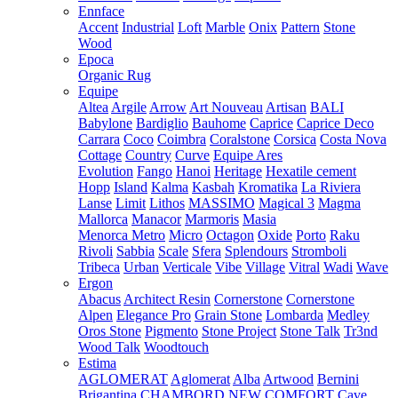
Ennface
Accent
Industrial
Loft
Marble
Onix
Pattern
Stone
Wood
Epoca
Organic Rug
Equipe
Altea
Argile
Arrow
Art Nouveau
Artisan
BALI
Babylone
Bardiglio
Bauhome
Caprice
Caprice Deco
Carrara
Coco
Coimbra
Coralstone
Corsica
Costa Nova
Cottage
Country
Curve
Equipe Ares
Evolution
Fango
Hanoi
Heritage
Hexatile cement
Hopp
Island
Kalma
Kasbah
Kromatika
La Riviera
Lanse
Limit
Lithos
MASSIMO
Magical 3
Magma
Mallorca
Manacor
Marmoris
Masia
Menorca
Metro
Micro
Octagon
Oxide
Porto
Raku
Rivoli
Sabbia
Scale
Sfera
Splendours
Stromboli
Tribeca
Urban
Verticale
Vibe
Village
Vitral
Wadi
Wave
Ergon
Abacus
Architect Resin
Cornerstone
Cornerstone
Alpen
Elegance Pro
Grain Stone
Lombarda
Medley
Oros Stone
Pigmento
Stone Project
Stone Talk
Tr3nd
Wood Talk
Woodtouch
Estima
AGLOMERAT
Aglomerat
Alba
Artwood
Bernini
Brigantina
CHAMBORD NEW
COMFORT
Cave