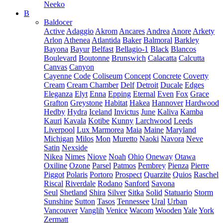
Neeko
B
Baldocer
Active
Adaggio
Akrom
Ancares
Andrea
Anore
Arkety
Arlon
Athenea
Atlantida
Baker
Balmoral
Barkley
Bayona
Bayur
Belfast
Bellagio-1
Black
Blancos
Boulevard
Boutonne
Brunswich
Calacatta
Calcutta
Canvas
Canyon
Cayenne
Code
Coliseum
Concept
Concrete
Coverty
Cream
Cream Chamber
Delf
Detroit
Ducale
Edges
Eleganza
Elyt
Enna
Epping
Eternal
Even
Fox
Grace
Grafton
Greystone
Habitat
Hakea
Hannover
Hardwood
Hedby
Hydra
Iceland
Invictus
June
Kaliva
Kamba
Kauri
Kavala
Kotibe
Kunny
Larchwood
Leeds
Liverpool
Lux Marmorea
Maia
Maine
Maryland
Michigan
Milos
Mon
Muretto
Naoki
Navora
Neve
Satin
Nexside
Nikea
Nimes
Niove
Noah
Ohio
Oneway
Otawa
Oxiline
Ozone
Parsel
Patmos
Pembrey
Pienza
Pierre
Piggot
Polaris
Portoro
Prospect
Quarzite
Quios
Raschel
Riscal
Riverdale
Rodano
Sanford
Savona
Seul
Shetland
Shira
Silver
Sitka
Solid
Statuario
Storm
Sunshine
Sutton
Tasos
Tennessee
Ural
Urban
Vancouver
Vanglih
Venice
Wacom
Wooden
Yale
York
Zermatt