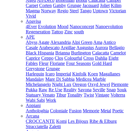
Aged
Art-Deco
Bohemian
Bondi
Calacatta
Camper
Carpet
Corten
Gatsby
Grunge
Jacquard
Joliet
Kilim
Magma
Norway
Regio
Steel
Tango
Uptown
Victorian
Vivid
Apavisa
4Ever
Evolution
Mood
Nanoconcept
Nanoevolution
Regeneration
Tattoo
Zinc
south
APE
Abyss
Agate
Alexandria
Alpi Green
Ama
Antico
Casale
Arabescato
Argillae
Augustus
Aurora
Bellagio
Black Hispania
Brianna
Burlington
Calacatta
Camelot
Caprice
Ceppo
Clos
Colourful
Cross
Dahlia
Eight
Fables
Fleur
Floriane
Four Seasons
Gold Hard
Greystone
Grunge
Harlequin
Icaro
Imperial
Kinfolk
Koen
Magallanes
Mandalay
Mare Di Sabbia
Medicea Marble
Michelangelo
Night Lux
Oregon
Oxyd Jewel
Piemonte
Pukka
Raw
Re Use
Reality
Savona
Seville
Snap
Souk
Statuary Venato
Tibur
Tonality
Twist
Vintage
Volterra
Wabi Sabi
Work
Appiani
Anthologhia
Coloniale
Fusion
Memorie
Metal
Poetic
Arcana
CROCCANTE
Komi
Les Bijoux
Ribe & Elburg
Stracciatella
Zaletti