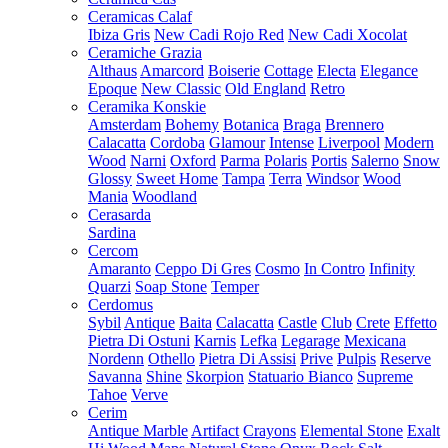
Ceramicas Calaf
Ibiza Gris
New Cadi Rojo Red
New Cadi Xocolat
Ceramiche Grazia
Althaus
Amarcord
Boiserie
Cottage
Electa
Elegance
Epoque
New Classic
Old England
Retro
Ceramika Konskie
Amsterdam
Bohemy
Botanica
Braga
Brennero
Calacatta
Cordoba
Glamour
Intense
Liverpool
Modern
Wood
Narni
Oxford
Parma
Polaris
Portis
Salerno
Snow
Glossy
Sweet Home
Tampa
Terra
Windsor
Wood
Mania
Woodland
Cerasarda
Sardina
Cercom
Amaranto
Ceppo Di Gres
Cosmo
In Contro
Infinity
Quarzi
Soap Stone
Temper
Cerdomus
Sybil
Antique
Baita
Calacatta
Castle
Club
Crete
Effetto
Pietra Di Ostuni
Karnis
Lefka
Legarage
Mexicana
Nordenn
Othello
Pietra Di Assisi
Prive
Pulpis
Reserve
Savanna
Shine
Skorpion
Statuario Bianco
Supreme
Tahoe
Verve
Cerim
Antique Marble
Artifact
Crayons
Elemental Stone
Exalt