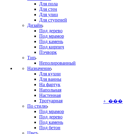
Для пола
Для стен
Для улиц
Для ступеней
Дизайн
Под дерево
Под мрамор
Под камень
Под кирпич
Пэчворк
Тип
Неполированный
Назначение
Для кухни
Для ванны
На фартук
Напольная
Настенная
Тротуарная
+ ���
По стилю
Под мрамор
Под дерево
Под камень
Под бетон
Цвет