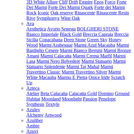
3D White
Allure
Cliff
Drift
Empire
Epos
Force
Forte
Dei Marmi
Forte Dei Marmi Quark
Forte dei Marmi
Rock
Iconic
Oak reserve
Rinascente
Rinascente Resin
Rive
Symphonyx
Wine Oak
Ava
Aesthetica
Avorio Segesta
BOLGHERI STONE
Bianco Imperiale
Black Gold
Breccia Capraia
Breccia
Sicilia
Copacabana
Deep Stone
Green Sky
Honey
Wood
Marmi Arabesque
Marmi Azul Macauba
Marmi
Bardiglio Cenere
Marmi Bianco Bernini
Marmi Bronze
Amani
Marmi Calacatta
Marmi Crema Marfil
Marmi
Lasa
Marmi Nero Belvedere
Marmi Statuario
Marmi
Statuario Splendente
Marmi Taj Mahal
Marmi
Travertino Classic
Marmi Travertino Silver
Marmi
White Macauba
Marmo E Pietra
Onice Iride
Scratch
Up
Azteca
Atelier
Beta Calacatta
Calacatta Gold
Domino
Ground
Habitat
Moonland
Moonlight
Passion
Penelope
Synthesis
Textyle
Azulev
Alchemy
Artwood
Azuliber
Ambre
Azuvi