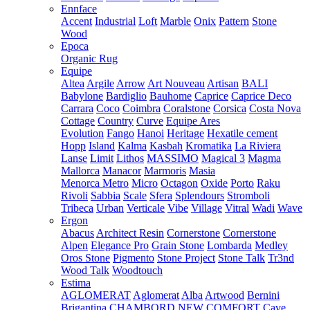
Ennface
Accent
Industrial
Loft
Marble
Onix
Pattern
Stone
Wood
Epoca
Organic Rug
Equipe
Altea
Argile
Arrow
Art Nouveau
Artisan
BALI
Babylone
Bardiglio
Bauhome
Caprice
Caprice Deco
Carrara
Coco
Coimbra
Coralstone
Corsica
Costa Nova
Cottage
Country
Curve
Equipe Ares
Evolution
Fango
Hanoi
Heritage
Hexatile cement
Hopp
Island
Kalma
Kasbah
Kromatika
La Riviera
Lanse
Limit
Lithos
MASSIMO
Magical 3
Magma
Mallorca
Manacor
Marmoris
Masia
Menorca
Metro
Micro
Octagon
Oxide
Porto
Raku
Rivoli
Sabbia
Scale
Sfera
Splendours
Stromboli
Tribeca
Urban
Verticale
Vibe
Village
Vitral
Wadi
Wave
Ergon
Abacus
Architect Resin
Cornerstone
Cornerstone
Alpen
Elegance Pro
Grain Stone
Lombarda
Medley
Oros Stone
Pigmento
Stone Project
Stone Talk
Tr3nd
Wood Talk
Woodtouch
Estima
AGLOMERAT
Aglomerat
Alba
Artwood
Bernini
Brigantina
CHAMBORD NEW
COMFORT
Cave