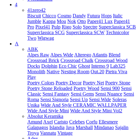
4
41zero42
Biscuit
Chicco
Cosmo
Dandy
Futura
Hops
Italic
Jumble
Kappa
Mou
Nok
Otto
Paper41 Lux
Paper41
Pro
Pixel41
Pulp
Rigo
Solo
Spectre
Superclassica SCB
Superclassica SCG
Superclassica SCW
Technicolor
Two
Wigwag
A
ABK
Alpes Raw
Alpes Wide
Alterego
Atlantis
Blend
Crossroad Brick
Crossroad Chalk
Crossroad Wood
Docks
Dolphin
Eco Chic
Ghost
Interno 9
Lab325
Monolith
Native
Nesting Room
Out.20
Pietra Viva
Play
Poetry Colors
Poetry Decor
Poetry Net
Poetry Stone
Poetry Stone Reloaded
Poetry Wood
Sensi 900
Sensi
Classic
Sensi Fantasy
Sensi Gems
Sensi Nuance
Sensi
Roma
Sensi Signoria
Sensi Up
Sensi Wide
Soleras
Unika
Wide And Style CERAMIC WALLPAPER
Wide And Style Mini
Wide And Style Mini Vol2
Absolut Keramika
Amund
Axel
Caristo
Celebes
Corfu
Ellesmere
Galapagos
Islandia
Java
Marshall
Mindanao
Sajalin
Troya
Vannatu
Vintage
Adex