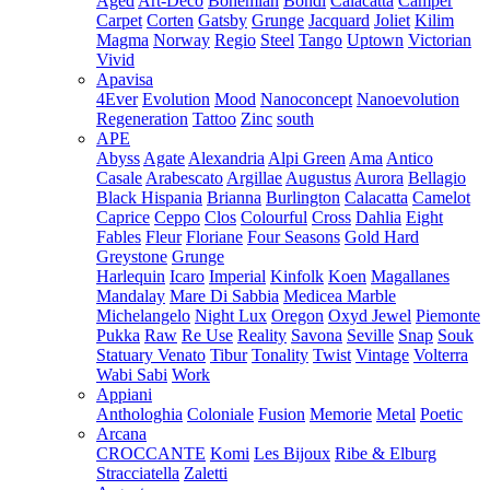
Aged
Art-Deco
Bohemian
Bondi
Calacatta
Camper
Carpet
Corten
Gatsby
Grunge
Jacquard
Joliet
Kilim
Magma
Norway
Regio
Steel
Tango
Uptown
Victorian
Vivid
Apavisa
4Ever
Evolution
Mood
Nanoconcept
Nanoevolution
Regeneration
Tattoo
Zinc
south
APE
Abyss
Agate
Alexandria
Alpi Green
Ama
Antico
Casale
Arabescato
Argillae
Augustus
Aurora
Bellagio
Black Hispania
Brianna
Burlington
Calacatta
Camelot
Caprice
Ceppo
Clos
Colourful
Cross
Dahlia
Eight
Fables
Fleur
Floriane
Four Seasons
Gold Hard
Greystone
Grunge
Harlequin
Icaro
Imperial
Kinfolk
Koen
Magallanes
Mandalay
Mare Di Sabbia
Medicea Marble
Michelangelo
Night Lux
Oregon
Oxyd Jewel
Piemonte
Pukka
Raw
Re Use
Reality
Savona
Seville
Snap
Souk
Statuary Venato
Tibur
Tonality
Twist
Vintage
Volterra
Wabi Sabi
Work
Appiani
Anthologhia
Coloniale
Fusion
Memorie
Metal
Poetic
Arcana
CROCCANTE
Komi
Les Bijoux
Ribe & Elburg
Stracciatella
Zaletti