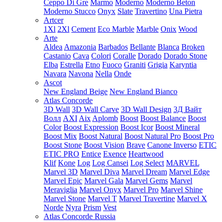
Ceppo Di Gre
Marmo
Moderno
Moderno Beton
Moderno Stucco
Onyx
Slate
Travertino
Una Pietra
Artcer
1Xl
2Xl
Cement
Eco Marble
Marble
Onix
Wood
Arte
Aldea
Amazonia
Barbados
Bellante
Blanca
Broken
Castanio
Cava
Colori
Coralle
Dorado
Dorado Stone
Elba
Estrella
Etno
Fuoco
Graniti
Grigia
Karyntia
Navara
Navona
Nella
Onde
Ascot
New England Beige
New England Bianco
Atlas Concorde
3D Wall
3D Wall Carve
3D Wall Design
3Д Вайт
Волл
AXI
Aix
Aplomb
Boost
Boost Balance
Boost
Color
Boost Expression
Boost Icor
Boost Mineral
Boost Mix
Boost Natural
Boost Natural Pro
Boost Pro
Boost Stone
Boost Vision
Brave
Canone Inverso
ETIC
ETIC PRO
Entice
Exence
Heartwood
Klif
Kone
Log
Log Cansei
Log Select
MARVEL
Marvel 3D
Marvel Diva
Marvel Dream
Marvel Edge
Marvel Epic
Marvel Gala
Marvel Gems
Marvel
Meraviglia
Marvel Onyx
Marvel Pro
Marvel Shine
Marvel Stone
Marvel T
Marvel Travertine
Marvel X
Norde
Nyra
Prism
Vest
Atlas Concorde Russia