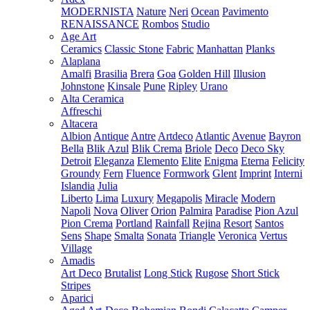
MODERNISTA
Nature
Neri
Ocean
Pavimento
RENAISSANCE
Rombos
Studio
Age Art
Ceramics
Classic Stone
Fabric
Manhattan
Planks
Alaplana
Amalfi
Brasilia
Brera
Goa
Golden Hill
Illusion
Johnstone
Kinsale
Pune
Ripley
Urano
Alta Ceramica
Affreschi
Altacera
Albion
Antique
Antre
Artdeco
Atlantic
Avenue
Bayron
Bella
Blik Azul
Blik Crema
Briole
Deco
Deco Sky
Detroit
Eleganza
Elemento
Elite
Enigma
Eterna
Felicity
Groundy
Fern
Fluence
Formwork
Glent
Imprint
Interni
Islandia
Julia
Liberto
Lima
Luxury
Megapolis
Miracle
Modern
Napoli
Nova
Oliver
Orion
Palmira
Paradise
Pion Azul
Pion Crema
Portland
Rainfall
Rejina
Resort
Santos
Sens
Shape
Smalta
Sonata
Triangle
Veronica
Vertus
Village
Amadis
Art Deco
Brutalist
Long Stick
Rugose
Short Stick
Stripes
Aparici