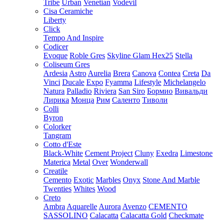
Tribe
Urban
Venetian
Vodevil
Cisa Ceramiche
Liberty
Click
Tempo And Inspire
Codicer
Evoque
Roble Gres
Skyline Glam Hex25
Stella
Coliseum Gres
Ardesia
Astro
Aurelia
Brera
Canova
Contea
Creta
Da
Vinci
Ducale
Expo
Fyamma
Lifestyle
Michelangelo
Natura
Palladio
Riviera
San Siro
Бормио
Вивальди
Лирика
Монца
Рим
Саленто
Тиволи
Colli
Byron
Colorker
Tangram
Cotto d'Este
Black-White
Cement Project
Cluny
Exedra
Limestone
Materica
Metal
Over
Wonderwall
Creatile
Cemento
Exotic
Marbles
Onyx
Stone And Marble
Twenties
Whites
Wood
Creto
Ambra
Aquarelle
Aurora
Avenzo
CEMENTO
SASSOLINO
Calacatta
Calacatta Gold
Checkmate