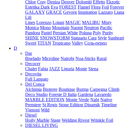
Chloe
Cray
Deniza
Denver
Dolomiti
Effetto
Ekzotic
Estetika Dark
Eva
FOREST
Flamel
Flora
Foil
Forever
GALAXY
GRACE
Gevorg
Inspiration
Lazzaro
Liana
Lili
Lines
Lorenzo
Lotani
MAGIC
MALIBU
Misty
Monica
Mono
Mountain
Naomi
Neutron
Pacific
Pandora
Pastel
Persian White
Poluna
Poly
Purity
SHINE
SNOWSTORM
Statuario Cara
Style
Sunheart
Sweet
TITAN
Tropicano
Valley
Соль-перец
D
Dar
Biselado
Microline
Nairobi
Noa-Sticks
Rural
Decocer
Chalet
Fabia
JAZZ
Liguria
Monte
Siena
Decovita
Full Lappato
Del Conca
Alchimia
Bioterre
Boutique
Burma
Carpegna
Climb
Deco Studio
Foreste D Italia
Gardena
Lavaredo
MARBLE EDITION
Monte Verde
Nabi
Native
Premiere
St Regis
Stone Edition Dinamik
Timeline
Vignoni
Wild
Diesel
Hoily Marble
Stage
Welding Rivest
Wrinkle Foil
DIESEL LIVING