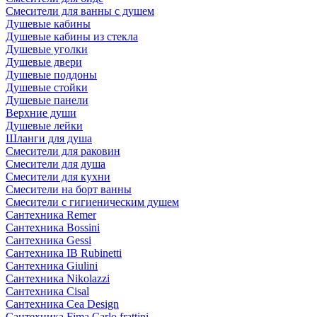
Смесители для ванны с душем
Душевые кабины
Душевые кабины из стекла
Душевые уголки
Душевые двери
Душевые поддоны
Душевые стойки
Душевые панели
Верхние души
Душевые лейки
Шланги для душа
Смесители для раковин
Смесители для душа
Смесители для кухни
Смесители на борт ванны
Смесители с гигиеническим душем
Сантехника Remer
Сантехника Bossini
Сантехника Gessi
Сантехника IB Rubinetti
Сантехника Giulini
Сантехника Nikolazzi
Сантехника Cisal
Сантехника Cea Design
Сантехника Fima Carlo frattini