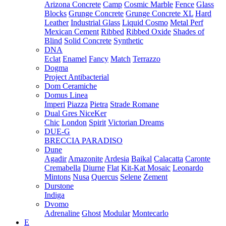
Arizona Concrete
Camp
Cosmic Marble
Fence
Glass
Blocks
Grunge Concrete
Grunge Concrete XL
Hard
Leather
Industrial Glass
Liquid Cosmo
Metal Perf
Mexican Cement
Ribbed
Ribbed Oxide
Shades of
Blind
Solid Concrete
Synthetic
DNA
Eclat
Enamel
Fancy
Match
Terrazzo
Dogma
Project Antibacterial
Dom Ceramiche
Domus Linea
Imperi
Piazza
Pietra
Strade Romane
Dual Gres NiceKer
Chic
London
Spirit
Victorian Dreams
DUE-G
BRECCIA PARADISO
Dune
Agadir
Amazonite
Ardesia
Baikal
Calacatta
Caronte
Cremabella
Diurne
Flat
Kit-Kat Mosaic
Leonardo
Mintons
Nusa
Quercus
Selene
Zement
Durstone
Indiga
Dvomo
Adrenaline
Ghost
Modular
Montecarlo
E