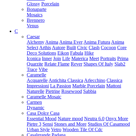
Glossy
Porcelain
Bonaparte
Mosaics
Brennero
Venus
C
Caesar
Alchemy
Anima
Anima Ever
Anima Futura
Anima
Select
Arthis
Autore
Built
Civic
Clash
Cocoon
Core
Deco Solutions
Eikon
Fabula
Hike
Iconica
Inner
Join
Life
Materica
Meet
Portraits
Prima
Quarzite
Relate Flame
Rever
Shapes Of Italy
Slab2
Trace
Vibe
Caramelle
Acquarelle
Antichita Classica
Arlecchino
Classica
Impressioni
La Passion
Marble Porcelain
Mattoni
Naturelle
Pietrine
Rosewood
Sabbia
Caramelle Mosaic
Carmen
Dynamic
Casa Dolce Casa
Essential Mood
Nature mood
Neutra 6.0
Onyx More
Pietre 3
Sensi
Stones and More
Studios Of Casamood
Urban Style
Vetro
Wooden Tile Of Cdc
Casalgrande Padana