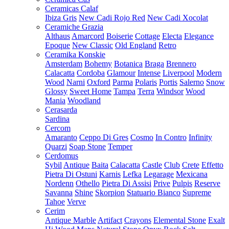
Ceramicas Calaf
Ibiza Gris
New Cadi Rojo Red
New Cadi Xocolat
Ceramiche Grazia
Althaus
Amarcord
Boiserie
Cottage
Electa
Elegance
Epoque
New Classic
Old England
Retro
Ceramika Konskie
Amsterdam
Bohemy
Botanica
Braga
Brennero
Calacatta
Cordoba
Glamour
Intense
Liverpool
Modern
Wood
Narni
Oxford
Parma
Polaris
Portis
Salerno
Snow
Glossy
Sweet Home
Tampa
Terra
Windsor
Wood
Mania
Woodland
Cerasarda
Sardina
Cercom
Amaranto
Ceppo Di Gres
Cosmo
In Contro
Infinity
Quarzi
Soap Stone
Temper
Cerdomus
Sybil
Antique
Baita
Calacatta
Castle
Club
Crete
Effetto
Pietra Di Ostuni
Karnis
Lefka
Legarage
Mexicana
Nordenn
Othello
Pietra Di Assisi
Prive
Pulpis
Reserve
Savanna
Shine
Skorpion
Statuario Bianco
Supreme
Tahoe
Verve
Cerim
Antique Marble
Artifact
Crayons
Elemental Stone
Exalt