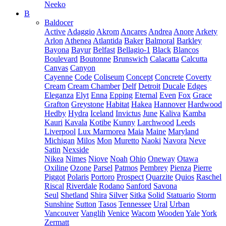
Neeko
B
Baldocer
Active
Adaggio
Akrom
Ancares
Andrea
Anore
Arkety
Arlon
Athenea
Atlantida
Baker
Balmoral
Barkley
Bayona
Bayur
Belfast
Bellagio-1
Black
Blancos
Boulevard
Boutonne
Brunswich
Calacatta
Calcutta
Canvas
Canyon
Cayenne
Code
Coliseum
Concept
Concrete
Coverty
Cream
Cream Chamber
Delf
Detroit
Ducale
Edges
Eleganza
Elyt
Enna
Epping
Eternal
Even
Fox
Grace
Grafton
Greystone
Habitat
Hakea
Hannover
Hardwood
Hedby
Hydra
Iceland
Invictus
June
Kaliva
Kamba
Kauri
Kavala
Kotibe
Kunny
Larchwood
Leeds
Liverpool
Lux Marmorea
Maia
Maine
Maryland
Michigan
Milos
Mon
Muretto
Naoki
Navora
Neve
Satin
Nexside
Nikea
Nimes
Niove
Noah
Ohio
Oneway
Otawa
Oxiline
Ozone
Parsel
Patmos
Pembrey
Pienza
Pierre
Piggot
Polaris
Portoro
Prospect
Quarzite
Quios
Raschel
Riscal
Riverdale
Rodano
Sanford
Savona
Seul
Shetland
Shira
Silver
Sitka
Solid
Statuario
Storm
Sunshine
Sutton
Tasos
Tennessee
Ural
Urban
Vancouver
Vanglih
Venice
Wacom
Wooden
Yale
York
Zermatt