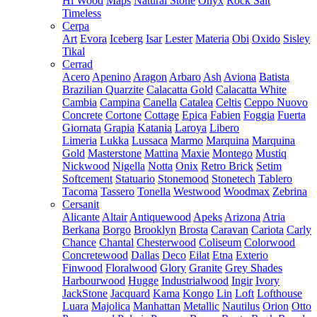
Hi Wood
Maps
Natural Stone
Onyx
Rock Salt
Timeless
Cerpa
Art
Evora
Iceberg
Isar
Lester
Materia
Obi
Oxido
Sisley
Tikal
Cerrad
Acero
Apenino
Aragon
Arbaro
Ash
Aviona
Batista
Brazilian Quarzite
Calacatta Gold
Calacatta White
Cambia
Campina
Canella
Catalea
Celtis
Ceppo Nuovo
Concrete
Cortone
Cottage
Epica
Fabien
Foggia
Fuerta
Giornata
Grapia
Katania
Laroya
Libero
Limeria
Lukka
Lussaca
Marmo
Marquina
Marquina
Gold
Masterstone
Mattina
Maxie
Montego
Mustiq
Nickwood
Nigella
Notta
Onix
Retro Brick
Setim
Softcement
Statuario
Stonemood
Stonetech
Tablero
Tacoma
Tassero
Tonella
Westwood
Woodmax
Zebrina
Cersanit
Alicante
Altair
Antiquewood
Apeks
Arizona
Atria
Berkana
Borgo
Brooklyn
Brosta
Caravan
Cariota
Carly
Chance
Chantal
Chesterwood
Coliseum
Colorwood
Concretewood
Dallas
Deco
Eilat
Etna
Exterio
Finwood
Floralwood
Glory
Granite
Grey Shades
Harbourwood
Hugge
Industrialwood
Ingir
Ivory
JackStone
Jacquard
Kama
Kongo
Lin
Loft
Lofthouse
Luara
Majolica
Manhattan
Metallic
Nautilus
Orion
Otto