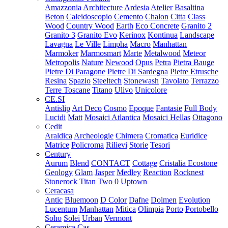
Amazzonia
Architecture
Ardesia
Atelier
Basaltina
Beton
Caleidoscopio
Cemento
Chalon
Citta
Class
Wood
Country Wood
Earth
Eco Concrete
Granito 2
Granito 3
Granito Evo
Kerinox
Kontinua
Landscape
Lavagna
Le Ville
Limpha
Macro
Manhattan
Marmoker
Marmosmart
Marte
Metalwood
Meteor
Metropolis
Nature
Newood
Opus
Petra
Pietra Bauge
Pietre Di Paragone
Pietre Di Sardegna
Pietre Etrusche
Resina
Spazio
Steeltech
Stonewash
Tavolato
Terrazzo
Terre Toscane
Titano
Ulivo
Unicolore
CE.SI
Antislip
Art Deco
Cosmo
Epoque
Fantasie
Full Body
Lucidi
Matt
Mosaici Atlantica
Mosaici Hellas
Ottagono
Cedit
Araldica
Archeologie
Chimera
Cromatica
Euridice
Matrice
Policroma
Rilievi
Storie
Tesori
Century
Aurum
Blend
CONTACT
Cottage
Cristalia
Ecostone
Geology
Glam
Jasper
Medley
Reaction
Rocknest
Stonerock
Titan
Two 0
Uptown
Ceracasa
Antic
Bluemoon
D Color
Dafne
Dolmen
Evolution
Lucentum
Manhattan
Mitica
Olimpia
Porto
Portobello
Soho
Solei
Urban
Vermont
Ceramica Cas