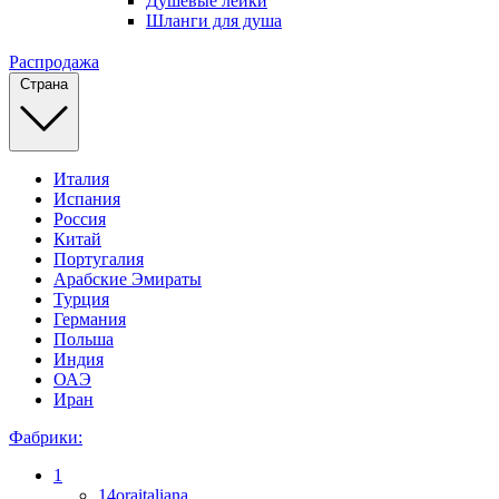
Душевые лейки
Шланги для душа
Распродажа
Страна
Италия
Испания
Россия
Китай
Португалия
Арабские Эмираты
Турция
Германия
Польша
Индия
ОАЭ
Иран
Фабрики:
1
14oraitaliana