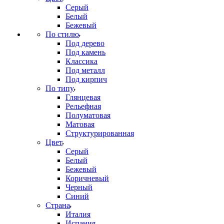
Серый
Белый
Бежевый
По стилю
Под дерево
Под камень
Классика
Под металл
Под кирпич
По типу
Глянцевая
Рельефная
Полуматовая
Матовая
Структурированная
Цвет
Серый
Белый
Бежевый
Коричневый
Черный
Синий
Страна
Италия
Испания