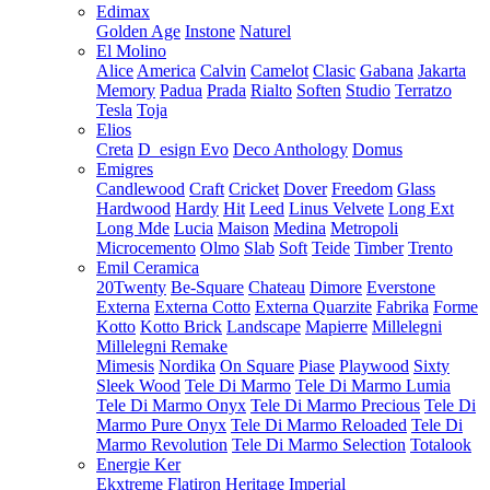
Edimax
Golden Age
Instone
Naturel
El Molino
Alice
America
Calvin
Camelot
Clasic
Gabana
Jakarta
Memory
Padua
Prada
Rialto
Soften
Studio
Terratzo
Tesla
Toja
Elios
Creta
D_esign Evo
Deco Anthology
Domus
Emigres
Candlewood
Craft
Cricket
Dover
Freedom
Glass
Hardwood
Hardy
Hit
Leed
Linus Velvete
Long Ext
Long Mde
Lucia
Maison
Medina
Metropoli
Microcemento
Olmo
Slab
Soft
Teide
Timber
Trento
Emil Ceramica
20Twenty
Be-Square
Chateau
Dimore
Everstone
Externa
Externa Cotto
Externa Quarzite
Fabrika
Forme
Kotto
Kotto Brick
Landscape
Mapierre
Millelegni
Millelegni Remake
Mimesis
Nordika
On Square
Piase
Playwood
Sixty
Sleek Wood
Tele Di Marmo
Tele Di Marmo Lumia
Tele Di Marmo Onyx
Tele Di Marmo Precious
Tele Di
Marmo Pure Onyx
Tele Di Marmo Reloaded
Tele Di
Marmo Revolution
Tele Di Marmo Selection
Totalook
Energie Ker
Ekxtreme
Flatiron
Heritage
Imperial