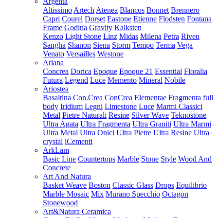
Argenta
Altissimo
Artech
Atenea
Blancos
Bonnet
Brennero
Capri
Courel
Dorset
Eastone
Etienne
Flodsten
Fontana
Frame
Godina
Gravity
Kalksten
Kenzo
Light Stone
Linz
Midas
Milena
Petra
Riven
Sangha
Shanon
Siena
Storm
Tempo
Terma
Vega
Venato
Versailles
Westone
Ariana
Concrea
Dorica
Epoque
Epoque 21
Essential
Floralia
Futura
Legend
Luce
Memento
Mineral
Nobile
Ariostea
Basaltina
Con.Crea
ConCrea
Elementae
Fragmenta full
body
Iridium
Legni
Limestone
Luce
Marmi Classici
Metal
Pietre Naturali
Resine
Silver Wave
Teknostone
Ultra Agata
Ultra Fragmenta
Ultra Graniti
Ultra Marmi
Ultra Metal
Ultra Onici
Ultra Pietre
Ultra Resine
Ultra
crystal
iCementi
ArkLam
Basic Line
Countertops
Marble
Stone
Style
Wood And
Concrete
Art And Natura
Basket Weave
Boston
Classic Glass
Drops
Equilibrio
Marble Mosaic
Mix
Murano Specchio
Octagon
Stonewood
Art&Natura Ceramica