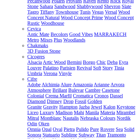
Pecanwood
Polaris
Provans
Raven
Rento
Rock
Royal
Stone
Sahara
Sandwood
Shabbywood
Shevron
Slate
Tagro
Tiffany
Townhouse
Tunis
Vegas
Versal
Wood
Concept Natural
Wood Concept Prime
Wood Concept
Rustic
Woodhouse
Cevica
Antic Mate
Becolors
Good Vibes
MARRAKECH
Metro
Mixes
Plus
Woodlands
Chakmaks
3D Fusion Stone
Cicogres
Alsacia
Artic Wood
Bernini
Borgo
Chic
Deba
Eyra
Louvre
Palatino
Parisien
Revival
Soft
Story
Tinia
Umbria
Verona
Vinyle
Cifre
Adobe
Alchimia
Alure
Amazonia
Arianne
Arvora
Atmosphere
Brillant
Bulevar
Cambre
Casetone
Colonial
Crema Marfil
Cromatica
Cronos
Dassel
Diamond
Dimsey
Drop
Fossil
Golden
Granite
Gravity
Hampton
Jazba
Jewel
Kalon
Keystone
Liceo
Luxury
Madison
Mahi
Manila
Materia
Mirambel
Mitral
Montblanc
Nautalis
Nebraska Colours
Nordik
Odin
Oken
Omnia
Opal
Oval
Pietra
Pulido
Pure
Rovere
Sea
Solid
Sonora
Statuario
Sublime
Subway
Titan
Tramonto