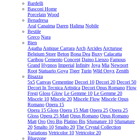
Bardelli
Basconi Home
Porcelain
Wood
Benadresa
Aral
Canaima
Daren
Halima
Nobile
Bestile
Greco
Nara
Bien
Agatha
Antique Carrara
Arch
Arcides
Arcturuse
Belgium Store
Beton
Bona Dea
Buxy
Calacatta
Caribou
Cemento
Concept
Daino Lienzo
Famous
Grand
Hypnos
Imperial
Infinity
Joya
Mia
Newport
Root
Statuario Goya
Tiger
Turin
Wild Onyx
Zenith
Bisazza
5x5
Canvas
Cementine
Decori 10
Decori 20
Decori 50
Decori In Tecnica Artistica
Decori Opus Romano
Flow
Fregi
Gloss
Glow
Le Gemme 10
Le Gemme 20
Miscele 10
Miscele 20
Miscele Flow
Miscele Opus
Romano
Opera 15
Opera 15 Gloss
Opera 15 Matt
Opera 25
Opera 25
Gloss
Opera 25 Matt
Opus Romano
Opus Romano
Matt
Oro
Oro Bis
Platino Bis
Sfumature 10
Sfumature
20
Smalto 10
Smalto 20
The Crystal Collection
Variations
Vetricolor 10
Vetricolor 20
Bluezone