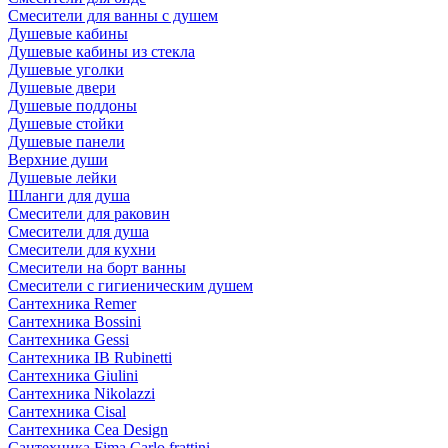
Смесители для ванны с душем
Душевые кабины
Душевые кабины из стекла
Душевые уголки
Душевые двери
Душевые поддоны
Душевые стойки
Душевые панели
Верхние души
Душевые лейки
Шланги для душа
Смесители для раковин
Смесители для душа
Смесители для кухни
Смесители на борт ванны
Смесители с гигиеническим душем
Сантехника Remer
Сантехника Bossini
Сантехника Gessi
Сантехника IB Rubinetti
Сантехника Giulini
Сантехника Nikolazzi
Сантехника Cisal
Сантехника Cea Design
Сантехника Fima Carlo frattini