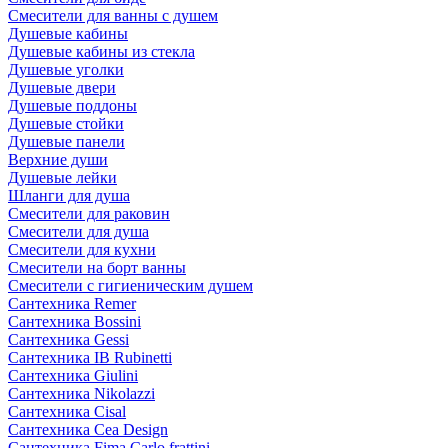
Смесители для ванны с душем
Душевые кабины
Душевые кабины из стекла
Душевые уголки
Душевые двери
Душевые поддоны
Душевые стойки
Душевые панели
Верхние души
Душевые лейки
Шланги для душа
Смесители для раковин
Смесители для душа
Смесители для кухни
Смесители на борт ванны
Смесители с гигиеническим душем
Сантехника Remer
Сантехника Bossini
Сантехника Gessi
Сантехника IB Rubinetti
Сантехника Giulini
Сантехника Nikolazzi
Сантехника Cisal
Сантехника Cea Design
Сантехника Fima Carlo frattini