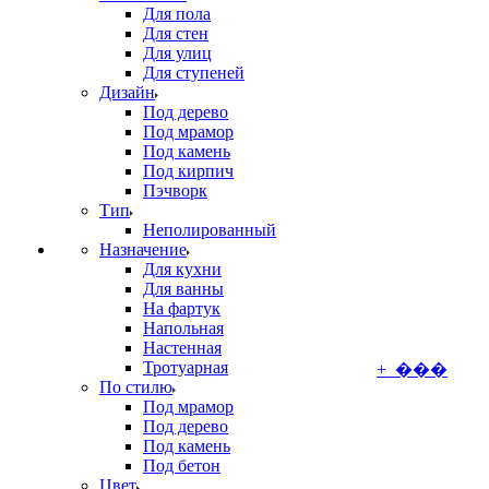
Для пола
Для стен
Для улиц
Для ступеней
Дизайн
Под дерево
Под мрамор
Под камень
Под кирпич
Пэчворк
Тип
Неполированный
Назначение
Для кухни
Для ванны
На фартук
Напольная
Настенная
Тротуарная
+ ���
По стилю
Под мрамор
Под дерево
Под камень
Под бетон
Цвет