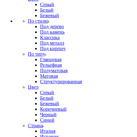
Серый
Белый
Бежевый
По стилю
Под дерево
Под камень
Классика
Под металл
Под кирпич
По типу
Глянцевая
Рельефная
Полуматовая
Матовая
Структурированная
Цвет
Серый
Белый
Бежевый
Коричневый
Черный
Синий
Страна
Италия
Испания