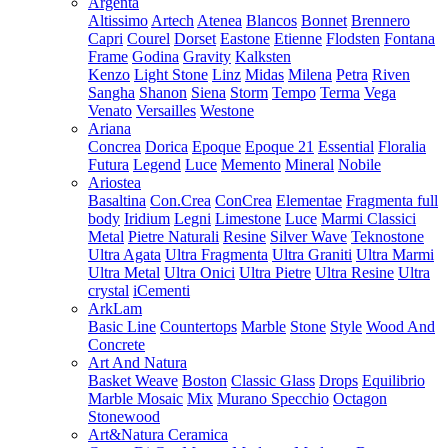
Argenta
Altissimo
Artech
Atenea
Blancos
Bonnet
Brennero
Capri
Courel
Dorset
Eastone
Etienne
Flodsten
Fontana
Frame
Godina
Gravity
Kalksten
Kenzo
Light Stone
Linz
Midas
Milena
Petra
Riven
Sangha
Shanon
Siena
Storm
Tempo
Terma
Vega
Venato
Versailles
Westone
Ariana
Concrea
Dorica
Epoque
Epoque 21
Essential
Floralia
Futura
Legend
Luce
Memento
Mineral
Nobile
Ariostea
Basaltina
Con.Crea
ConCrea
Elementae
Fragmenta full
body
Iridium
Legni
Limestone
Luce
Marmi Classici
Metal
Pietre Naturali
Resine
Silver Wave
Teknostone
Ultra Agata
Ultra Fragmenta
Ultra Graniti
Ultra Marmi
Ultra Metal
Ultra Onici
Ultra Pietre
Ultra Resine
Ultra
crystal
iCementi
ArkLam
Basic Line
Countertops
Marble
Stone
Style
Wood And
Concrete
Art And Natura
Basket Weave
Boston
Classic Glass
Drops
Equilibrio
Marble Mosaic
Mix
Murano Specchio
Octagon
Stonewood
Art&Natura Ceramica