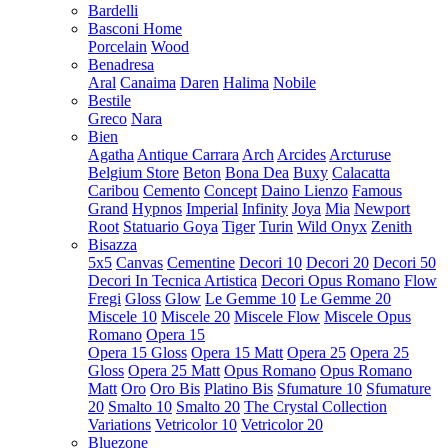
Bardelli
Basconi Home
Porcelain
Wood
Benadresa
Aral
Canaima
Daren
Halima
Nobile
Bestile
Greco
Nara
Bien
Agatha
Antique Carrara
Arch
Arcides
Arcturuse
Belgium Store
Beton
Bona Dea
Buxy
Calacatta
Caribou
Cemento
Concept
Daino Lienzo
Famous
Grand
Hypnos
Imperial
Infinity
Joya
Mia
Newport
Root
Statuario Goya
Tiger
Turin
Wild Onyx
Zenith
Bisazza
5x5
Canvas
Cementine
Decori 10
Decori 20
Decori 50
Decori In Tecnica Artistica
Decori Opus Romano
Flow
Fregi
Gloss
Glow
Le Gemme 10
Le Gemme 20
Miscele 10
Miscele 20
Miscele Flow
Miscele Opus
Romano
Opera 15
Opera 15 Gloss
Opera 15 Matt
Opera 25
Opera 25
Gloss
Opera 25 Matt
Opus Romano
Opus Romano
Matt
Oro
Oro Bis
Platino Bis
Sfumature 10
Sfumature
20
Smalto 10
Smalto 20
The Crystal Collection
Variations
Vetricolor 10
Vetricolor 20
Bluezone