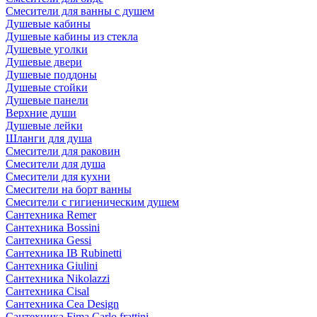
Смесители для ванны с душем
Душевые кабины
Душевые кабины из стекла
Душевые уголки
Душевые двери
Душевые поддоны
Душевые стойки
Душевые панели
Верхние души
Душевые лейки
Шланги для душа
Смесители для раковин
Смесители для душа
Смесители для кухни
Смесители на борт ванны
Смесители с гигиеническим душем
Сантехника Remer
Сантехника Bossini
Сантехника Gessi
Сантехника IB Rubinetti
Сантехника Giulini
Сантехника Nikolazzi
Сантехника Cisal
Сантехника Cea Design
Сантехника Fima Carlo frattini