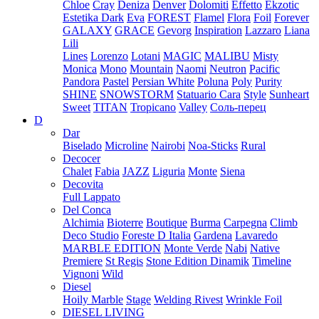
Chloe
Cray
Deniza
Denver
Dolomiti
Effetto
Ekzotic
Estetika Dark
Eva
FOREST
Flamel
Flora
Foil
Forever
GALAXY
GRACE
Gevorg
Inspiration
Lazzaro
Liana
Lili
Lines
Lorenzo
Lotani
MAGIC
MALIBU
Misty
Monica
Mono
Mountain
Naomi
Neutron
Pacific
Pandora
Pastel
Persian White
Poluna
Poly
Purity
SHINE
SNOWSTORM
Statuario Cara
Style
Sunheart
Sweet
TITAN
Tropicano
Valley
Соль-перец
D
Dar
Biselado
Microline
Nairobi
Noa-Sticks
Rural
Decocer
Chalet
Fabia
JAZZ
Liguria
Monte
Siena
Decovita
Full Lappato
Del Conca
Alchimia
Bioterre
Boutique
Burma
Carpegna
Climb
Deco Studio
Foreste D Italia
Gardena
Lavaredo
MARBLE EDITION
Monte Verde
Nabi
Native
Premiere
St Regis
Stone Edition Dinamik
Timeline
Vignoni
Wild
Diesel
Hoily Marble
Stage
Welding Rivest
Wrinkle Foil
DIESEL LIVING