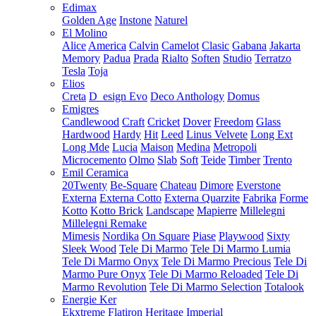
Edimax
Golden Age
Instone
Naturel
El Molino
Alice
America
Calvin
Camelot
Clasic
Gabana
Jakarta
Memory
Padua
Prada
Rialto
Soften
Studio
Terratzo
Tesla
Toja
Elios
Creta
D_esign Evo
Deco Anthology
Domus
Emigres
Candlewood
Craft
Cricket
Dover
Freedom
Glass
Hardwood
Hardy
Hit
Leed
Linus Velvete
Long Ext
Long Mde
Lucia
Maison
Medina
Metropoli
Microcemento
Olmo
Slab
Soft
Teide
Timber
Trento
Emil Ceramica
20Twenty
Be-Square
Chateau
Dimore
Everstone
Externa
Externa Cotto
Externa Quarzite
Fabrika
Forme
Kotto
Kotto Brick
Landscape
Mapierre
Millelegni
Millelegni Remake
Mimesis
Nordika
On Square
Piase
Playwood
Sixty
Sleek Wood
Tele Di Marmo
Tele Di Marmo Lumia
Tele Di Marmo Onyx
Tele Di Marmo Precious
Tele Di
Marmo Pure Onyx
Tele Di Marmo Reloaded
Tele Di
Marmo Revolution
Tele Di Marmo Selection
Totalook
Energie Ker
Ekxtreme
Flatiron
Heritage
Imperial