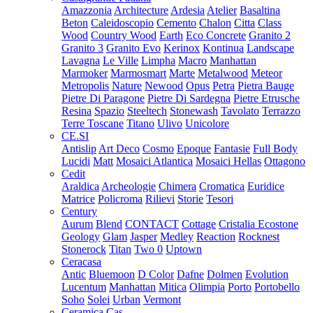
Amazzonia
Architecture
Ardesia
Atelier
Basaltina
Beton
Caleidoscopio
Cemento
Chalon
Citta
Class
Wood
Country Wood
Earth
Eco Concrete
Granito 2
Granito 3
Granito Evo
Kerinox
Kontinua
Landscape
Lavagna
Le Ville
Limpha
Macro
Manhattan
Marmoker
Marmosmart
Marte
Metalwood
Meteor
Metropolis
Nature
Newood
Opus
Petra
Pietra Bauge
Pietre Di Paragone
Pietre Di Sardegna
Pietre Etrusche
Resina
Spazio
Steeltech
Stonewash
Tavolato
Terrazzo
Terre Toscane
Titano
Ulivo
Unicolore
CE.SI
Antislip
Art Deco
Cosmo
Epoque
Fantasie
Full Body
Lucidi
Matt
Mosaici Atlantica
Mosaici Hellas
Ottagono
Cedit
Araldica
Archeologie
Chimera
Cromatica
Euridice
Matrice
Policroma
Rilievi
Storie
Tesori
Century
Aurum
Blend
CONTACT
Cottage
Cristalia
Ecostone
Geology
Glam
Jasper
Medley
Reaction
Rocknest
Stonerock
Titan
Two 0
Uptown
Ceracasa
Antic
Bluemoon
D Color
Dafne
Dolmen
Evolution
Lucentum
Manhattan
Mitica
Olimpia
Porto
Portobello
Soho
Solei
Urban
Vermont
Ceramica Cas