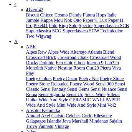
4
41zero42
Biscuit
Chicco
Cosmo
Dandy
Futura
Hops
Italic
Jumble
Kappa
Mou
Nok
Otto
Paper41 Lux
Paper41
Pro
Pixel41
Pulp
Rigo
Solo
Spectre
Superclassica SCB
Superclassica SCG
Superclassica SCW
Technicolor
Two
Wigwag
A
ABK
Alpes Raw
Alpes Wide
Alterego
Atlantis
Blend
Crossroad Brick
Crossroad Chalk
Crossroad Wood
Docks
Dolphin
Eco Chic
Ghost
Interno 9
Lab325
Monolith
Native
Nesting Room
Out.20
Pietra Viva
Play
Poetry Colors
Poetry Decor
Poetry Net
Poetry Stone
Poetry Stone Reloaded
Poetry Wood
Sensi 900
Sensi
Classic
Sensi Fantasy
Sensi Gems
Sensi Nuance
Sensi
Roma
Sensi Signoria
Sensi Up
Sensi Wide
Soleras
Unika
Wide And Style CERAMIC WALLPAPER
Wide And Style Mini
Wide And Style Mini Vol2
Absolut Keramika
Amund
Axel
Caristo
Celebes
Corfu
Ellesmere
Galapagos
Islandia
Java
Marshall
Mindanao
Sajalin
Troya
Vannatu
Vintage
Adex