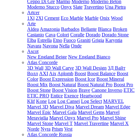
Ceppo Di Gre
Marmo
Moderno
Moderno Beton
Moderno Stucco
Onyx
Slate
Travertino
Una Pietra
Artcer
1Xl
2Xl
Cement
Eco Marble
Marble
Onix
Wood
Arte
Aldea
Amazonia
Barbados
Bellante
Blanca
Broken
Castanio
Cava
Colori
Coralle
Dorado
Dorado Stone
Elba
Estrella
Etno
Fuoco
Graniti
Grigia
Karyntia
Navara
Navona
Nella
Onde
Ascot
New England Beige
New England Bianco
Atlas Concorde
3D Wall
3D Wall Carve
3D Wall Design
3Д Вайт
Волл
AXI
Aix
Aplomb
Boost
Boost Balance
Boost
Color
Boost Expression
Boost Icor
Boost Mineral
Boost Mix
Boost Natural
Boost Natural Pro
Boost Pro
Boost Stone
Boost Vision
Brave
Canone Inverso
ETIC
ETIC PRO
Entice
Exence
Heartwood
Klif
Kone
Log
Log Cansei
Log Select
MARVEL
Marvel 3D
Marvel Diva
Marvel Dream
Marvel Edge
Marvel Epic
Marvel Gala
Marvel Gems
Marvel
Meraviglia
Marvel Onyx
Marvel Pro
Marvel Shine
Marvel Stone
Marvel T
Marvel Travertine
Marvel X
Norde
Nyra
Prism
Vest
Atlas Concorde Russia