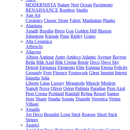
MODERNISTA
Nature
Neri
Ocean
Pavimento
RENAISSANCE
Rombos
Studio
Age Art
Ceramics
Classic Stone
Fabric
Manhattan
Planks
Alaplana
Amalfi
Brasilia
Brera
Goa
Golden Hill
Illusion
Johnstone
Kinsale
Pune
Ripley
Urano
Alta Ceramica
Affreschi
Altacera
Albion
Antique
Antre
Artdeco
Atlantic
Avenue
Bayron
Bella
Blik Azul
Blik Crema
Briole
Deco
Deco Sky
Detroit
Eleganza
Elemento
Elite
Enigma
Eterna
Felicity
Groundy
Fern
Fluence
Formwork
Glent
Imprint
Interni
Islandia
Julia
Liberto
Lima
Luxury
Megapolis
Miracle
Modern
Napoli
Nova
Oliver
Orion
Palmira
Paradise
Pion Azul
Pion Crema
Portland
Rainfall
Rejina
Resort
Santos
Sens
Shape
Smalta
Sonata
Triangle
Veronica
Vertus
Village
Amadis
Art Deco
Brutalist
Long Stick
Rugose
Short Stick
Stripes
Aparici