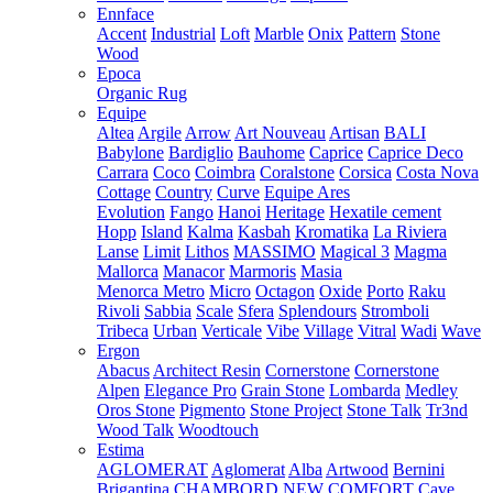
Ennface
Accent
Industrial
Loft
Marble
Onix
Pattern
Stone
Wood
Epoca
Organic Rug
Equipe
Altea
Argile
Arrow
Art Nouveau
Artisan
BALI
Babylone
Bardiglio
Bauhome
Caprice
Caprice Deco
Carrara
Coco
Coimbra
Coralstone
Corsica
Costa Nova
Cottage
Country
Curve
Equipe Ares
Evolution
Fango
Hanoi
Heritage
Hexatile cement
Hopp
Island
Kalma
Kasbah
Kromatika
La Riviera
Lanse
Limit
Lithos
MASSIMO
Magical 3
Magma
Mallorca
Manacor
Marmoris
Masia
Menorca
Metro
Micro
Octagon
Oxide
Porto
Raku
Rivoli
Sabbia
Scale
Sfera
Splendours
Stromboli
Tribeca
Urban
Verticale
Vibe
Village
Vitral
Wadi
Wave
Ergon
Abacus
Architect Resin
Cornerstone
Cornerstone
Alpen
Elegance Pro
Grain Stone
Lombarda
Medley
Oros Stone
Pigmento
Stone Project
Stone Talk
Tr3nd
Wood Talk
Woodtouch
Estima
AGLOMERAT
Aglomerat
Alba
Artwood
Bernini
Brigantina
CHAMBORD NEW
COMFORT
Cave