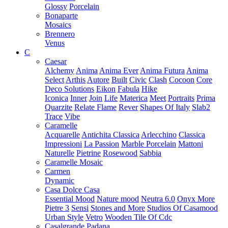
Glossy
Porcelain
Bonaparte
Mosaics
Brennero
Venus
C
Caesar
Alchemy
Anima
Anima Ever
Anima Futura
Anima
Select
Arthis
Autore
Built
Civic
Clash
Cocoon
Core
Deco Solutions
Eikon
Fabula
Hike
Iconica
Inner
Join
Life
Materica
Meet
Portraits
Prima
Quarzite
Relate Flame
Rever
Shapes Of Italy
Slab2
Trace
Vibe
Caramelle
Acquarelle
Antichita Classica
Arlecchino
Classica
Impressioni
La Passion
Marble Porcelain
Mattoni
Naturelle
Pietrine
Rosewood
Sabbia
Caramelle Mosaic
Carmen
Dynamic
Casa Dolce Casa
Essential Mood
Nature mood
Neutra 6.0
Onyx More
Pietre 3
Sensi
Stones and More
Studios Of Casamood
Urban Style
Vetro
Wooden Tile Of Cdc
Casalgrande Padana