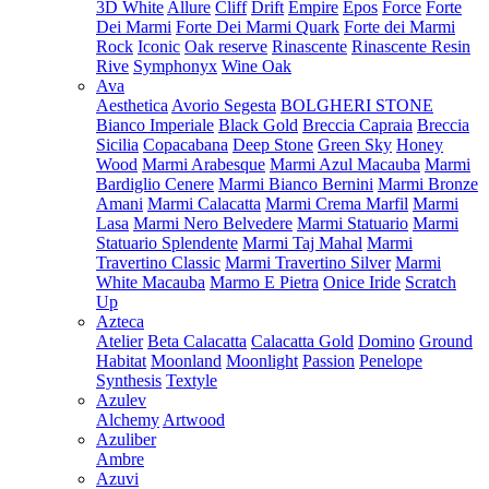
3D White
Allure
Cliff
Drift
Empire
Epos
Force
Forte
Dei Marmi
Forte Dei Marmi Quark
Forte dei Marmi
Rock
Iconic
Oak reserve
Rinascente
Rinascente Resin
Rive
Symphonyx
Wine Oak
Ava
Aesthetica
Avorio Segesta
BOLGHERI STONE
Bianco Imperiale
Black Gold
Breccia Capraia
Breccia
Sicilia
Copacabana
Deep Stone
Green Sky
Honey
Wood
Marmi Arabesque
Marmi Azul Macauba
Marmi
Bardiglio Cenere
Marmi Bianco Bernini
Marmi Bronze
Amani
Marmi Calacatta
Marmi Crema Marfil
Marmi
Lasa
Marmi Nero Belvedere
Marmi Statuario
Marmi
Statuario Splendente
Marmi Taj Mahal
Marmi
Travertino Classic
Marmi Travertino Silver
Marmi
White Macauba
Marmo E Pietra
Onice Iride
Scratch
Up
Azteca
Atelier
Beta Calacatta
Calacatta Gold
Domino
Ground
Habitat
Moonland
Moonlight
Passion
Penelope
Synthesis
Textyle
Azulev
Alchemy
Artwood
Azuliber
Ambre
Azuvi