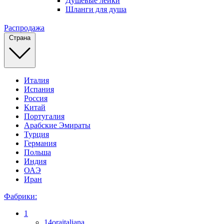
Душевые лейки
Шланги для душа
Распродажа
Страна
Италия
Испания
Россия
Китай
Португалия
Арабские Эмираты
Турция
Германия
Польша
Индия
ОАЭ
Иран
Фабрики:
1
14oraitaliana