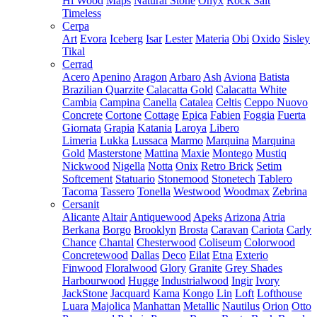
Hi Wood
Maps
Natural Stone
Onyx
Rock Salt
Timeless
Cerpa
Art
Evora
Iceberg
Isar
Lester
Materia
Obi
Oxido
Sisley
Tikal
Cerrad
Acero
Apenino
Aragon
Arbaro
Ash
Aviona
Batista
Brazilian Quarzite
Calacatta Gold
Calacatta White
Cambia
Campina
Canella
Catalea
Celtis
Ceppo Nuovo
Concrete
Cortone
Cottage
Epica
Fabien
Foggia
Fuerta
Giornata
Grapia
Katania
Laroya
Libero
Limeria
Lukka
Lussaca
Marmo
Marquina
Marquina
Gold
Masterstone
Mattina
Maxie
Montego
Mustiq
Nickwood
Nigella
Notta
Onix
Retro Brick
Setim
Softcement
Statuario
Stonemood
Stonetech
Tablero
Tacoma
Tassero
Tonella
Westwood
Woodmax
Zebrina
Cersanit
Alicante
Altair
Antiquewood
Apeks
Arizona
Atria
Berkana
Borgo
Brooklyn
Brosta
Caravan
Cariota
Carly
Chance
Chantal
Chesterwood
Coliseum
Colorwood
Concretewood
Dallas
Deco
Eilat
Etna
Exterio
Finwood
Floralwood
Glory
Granite
Grey Shades
Harbourwood
Hugge
Industrialwood
Ingir
Ivory
JackStone
Jacquard
Kama
Kongo
Lin
Loft
Lofthouse
Luara
Majolica
Manhattan
Metallic
Nautilus
Orion
Otto