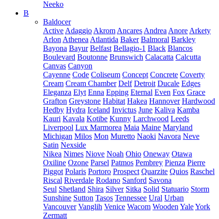
Neeko
B
Baldocer
Active
Adaggio
Akrom
Ancares
Andrea
Anore
Arkety
Arlon
Athenea
Atlantida
Baker
Balmoral
Barkley
Bayona
Bayur
Belfast
Bellagio-1
Black
Blancos
Boulevard
Boutonne
Brunswich
Calacatta
Calcutta
Canvas
Canyon
Cayenne
Code
Coliseum
Concept
Concrete
Coverty
Cream
Cream Chamber
Delf
Detroit
Ducale
Edges
Eleganza
Elyt
Enna
Epping
Eternal
Even
Fox
Grace
Grafton
Greystone
Habitat
Hakea
Hannover
Hardwood
Hedby
Hydra
Iceland
Invictus
June
Kaliva
Kamba
Kauri
Kavala
Kotibe
Kunny
Larchwood
Leeds
Liverpool
Lux Marmorea
Maia
Maine
Maryland
Michigan
Milos
Mon
Muretto
Naoki
Navora
Neve
Satin
Nexside
Nikea
Nimes
Niove
Noah
Ohio
Oneway
Otawa
Oxiline
Ozone
Parsel
Patmos
Pembrey
Pienza
Pierre
Piggot
Polaris
Portoro
Prospect
Quarzite
Quios
Raschel
Riscal
Riverdale
Rodano
Sanford
Savona
Seul
Shetland
Shira
Silver
Sitka
Solid
Statuario
Storm
Sunshine
Sutton
Tasos
Tennessee
Ural
Urban
Vancouver
Vanglih
Venice
Wacom
Wooden
Yale
York
Zermatt