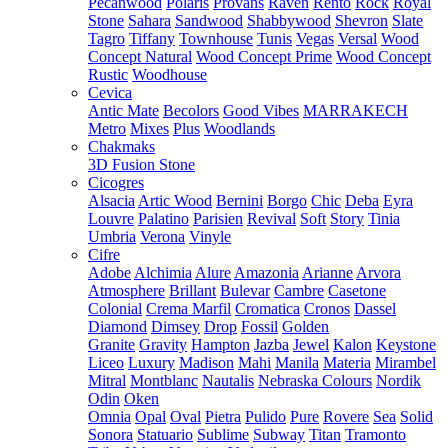
Pecanwood
Polaris
Provans
Raven
Rento
Rock
Royal
Stone
Sahara
Sandwood
Shabbywood
Shevron
Slate
Tagro
Tiffany
Townhouse
Tunis
Vegas
Versal
Wood
Concept Natural
Wood Concept Prime
Wood Concept
Rustic
Woodhouse
Cevica
Antic Mate
Becolors
Good Vibes
MARRAKECH
Metro
Mixes
Plus
Woodlands
Chakmaks
3D Fusion Stone
Cicogres
Alsacia
Artic Wood
Bernini
Borgo
Chic
Deba
Eyra
Louvre
Palatino
Parisien
Revival
Soft
Story
Tinia
Umbria
Verona
Vinyle
Cifre
Adobe
Alchimia
Alure
Amazonia
Arianne
Arvora
Atmosphere
Brillant
Bulevar
Cambre
Casetone
Colonial
Crema Marfil
Cromatica
Cronos
Dassel
Diamond
Dimsey
Drop
Fossil
Golden
Granite
Gravity
Hampton
Jazba
Jewel
Kalon
Keystone
Liceo
Luxury
Madison
Mahi
Manila
Materia
Mirambel
Mitral
Montblanc
Nautalis
Nebraska Colours
Nordik
Odin
Oken
Omnia
Opal
Oval
Pietra
Pulido
Pure
Rovere
Sea
Solid
Sonora
Statuario
Sublime
Subway
Titan
Tramonto