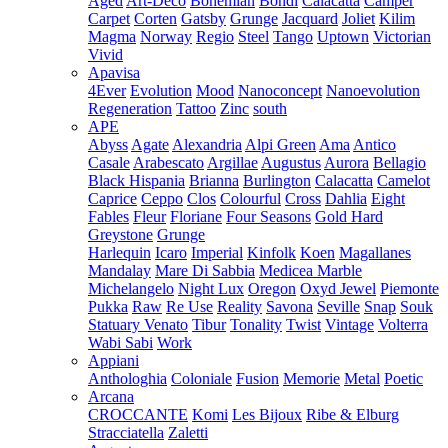
Aged
Art-Deco
Bohemian
Bondi
Calacatta
Camper
Carpet
Corten
Gatsby
Grunge
Jacquard
Joliet
Kilim
Magma
Norway
Regio
Steel
Tango
Uptown
Victorian
Vivid
Apavisa
4Ever
Evolution
Mood
Nanoconcept
Nanoevolution
Regeneration
Tattoo
Zinc
south
APE
Abyss
Agate
Alexandria
Alpi Green
Ama
Antico
Casale
Arabescato
Argillae
Augustus
Aurora
Bellagio
Black Hispania
Brianna
Burlington
Calacatta
Camelot
Caprice
Ceppo
Clos
Colourful
Cross
Dahlia
Eight
Fables
Fleur
Floriane
Four Seasons
Gold Hard
Greystone
Grunge
Harlequin
Icaro
Imperial
Kinfolk
Koen
Magallanes
Mandalay
Mare Di Sabbia
Medicea Marble
Michelangelo
Night Lux
Oregon
Oxyd Jewel
Piemonte
Pukka
Raw
Re Use
Reality
Savona
Seville
Snap
Souk
Statuary Venato
Tibur
Tonality
Twist
Vintage
Volterra
Wabi Sabi
Work
Appiani
Anthologhia
Coloniale
Fusion
Memorie
Metal
Poetic
Arcana
CROCCANTE
Komi
Les Bijoux
Ribe & Elburg
Stracciatella
Zaletti