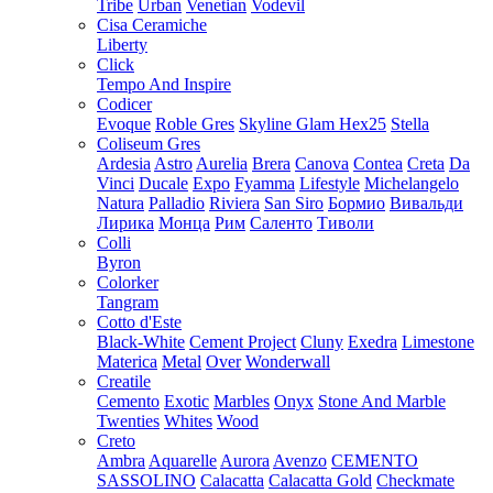
Tribe
Urban
Venetian
Vodevil
Cisa Ceramiche
Liberty
Click
Tempo And Inspire
Codicer
Evoque
Roble Gres
Skyline Glam Hex25
Stella
Coliseum Gres
Ardesia
Astro
Aurelia
Brera
Canova
Contea
Creta
Da
Vinci
Ducale
Expo
Fyamma
Lifestyle
Michelangelo
Natura
Palladio
Riviera
San Siro
Бормио
Вивальди
Лирика
Монца
Рим
Саленто
Тиволи
Colli
Byron
Colorker
Tangram
Cotto d'Este
Black-White
Cement Project
Cluny
Exedra
Limestone
Materica
Metal
Over
Wonderwall
Creatile
Cemento
Exotic
Marbles
Onyx
Stone And Marble
Twenties
Whites
Wood
Creto
Ambra
Aquarelle
Aurora
Avenzo
CEMENTO
SASSOLINO
Calacatta
Calacatta Gold
Checkmate