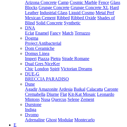
Arizona Concrete
Camp
Cosmic Marble
Fence
Glass
Blocks
Grunge Concrete
Grunge Concrete XL
Hard
Leather
Industrial Glass
Liquid Cosmo
Metal Perf
Mexican Cement
Ribbed
Ribbed Oxide
Shades of
Blind
Solid Concrete
Synthetic
DNA
Eclat
Enamel
Fancy
Match
Terrazzo
Dogma
Project Antibacterial
Dom Ceramiche
Domus Linea
Imperi
Piazza
Pietra
Strade Romane
Dual Gres NiceKer
Chic
London
Spirit
Victorian Dreams
DUE-G
BRECCIA PARADISO
Dune
Agadir
Amazonite
Ardesia
Baikal
Calacatta
Caronte
Cremabella
Diurne
Flat
Kit-Kat Mosaic
Leonardo
Mintons
Nusa
Quercus
Selene
Zement
Durstone
Indiga
Dvomo
Adrenaline
Ghost
Modular
Montecarlo
E