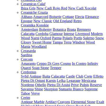
Ceramicas Calaf
Ibiza Gris
New Cadi Rojo Red
New Cadi Xocolat
Ceramiche Grazia
Althaus
Amarcord
Boiserie
Cottage
Electa
Elegance
Epoque
New Classic
Old England
Retro
Ceramika Konskie
Amsterdam
Bohemy
Botanica
Braga
Brennero
Calacatta
Cordoba
Glamour
Intense
Liverpool
Modern
Wood
Narni
Oxford
Parma
Polaris
Portis
Salerno
Snow
Glossy
Sweet Home
Tampa
Terra
Windsor
Wood
Mania
Woodland
Cerasarda
Sardina
Cercom
Amaranto
Ceppo Di Gres
Cosmo
In Contro
Infinity
Quarzi
Soap Stone
Temper
Cerdomus
Sybil
Antique
Baita
Calacatta
Castle
Club
Crete
Effetto
Pietra Di Ostuni
Karnis
Lefka
Legarage
Mexicana
Nordenn
Othello
Pietra Di Assisi
Prive
Pulpis
Reserve
Savanna
Shine
Skorpion
Statuario Bianco
Supreme
Tahoe
Verve
Cerim
Antique Marble
Artifact
Crayons
Elemental Stone
Exalt