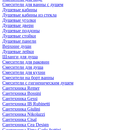
Смесители для ванны с душем
Душевые кабины
Душевые кабины из стекла
Душевые уголки
Душевые двери
Душевые поддоны
Душевые стойки
Душевые панели
Верхние души
Душевые лейки
Шланги для душа
Смесители для раковин
Смесители для душа
Смесители для кухни
Смесители на борт ванны
Смесители с гигиеническим душем
Сантехника Remer
Сантехника Bossini
Сантехника Gessi
Сантехника IB Rubinetti
Сантехника Giulini
Сантехника Nikolazzi
Сантехника Cisal
Сантехника Cea Design
Сантехника Fima Carlo frattini