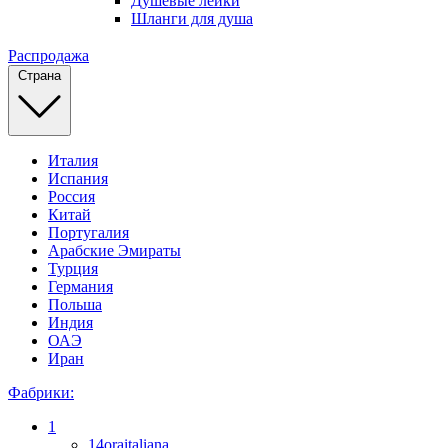
Душевые лейки
Шланги для душа
Распродажа
Страна
Италия
Испания
Россия
Китай
Португалия
Арабские Эмираты
Турция
Германия
Польша
Индия
ОАЭ
Иран
Фабрики:
1
14oraitaliana