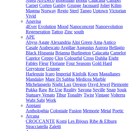
Aged
Art-Deco
Bohemian
Bondi
Calacatta
Camper
Carpet
Corten
Gatsby
Grunge
Jacquard
Joliet
Kilim
Magma
Norway
Regio
Steel
Tango
Uptown
Victorian
Vivid
Apavisa
4Ever
Evolution
Mood
Nanoconcept
Nanoevolution
Regeneration
Tattoo
Zinc
south
APE
Abyss
Agate
Alexandria
Alpi Green
Ama
Antico
Casale
Arabescato
Argillae
Augustus
Aurora
Bellagio
Black Hispania
Brianna
Burlington
Calacatta
Camelot
Caprice
Ceppo
Clos
Colourful
Cross
Dahlia
Eight
Fables
Fleur
Floriane
Four Seasons
Gold Hard
Greystone
Grunge
Harlequin
Icaro
Imperial
Kinfolk
Koen
Magallanes
Mandalay
Mare Di Sabbia
Medicea Marble
Michelangelo
Night Lux
Oregon
Oxyd Jewel
Piemonte
Pukka
Raw
Re Use
Reality
Savona
Seville
Snap
Souk
Statuary Venato
Tibur
Tonality
Twist
Vintage
Volterra
Wabi Sabi
Work
Appiani
Anthologhia
Coloniale
Fusion
Memorie
Metal
Poetic
Arcana
CROCCANTE
Komi
Les Bijoux
Ribe & Elburg
Stracciatella
Zaletti