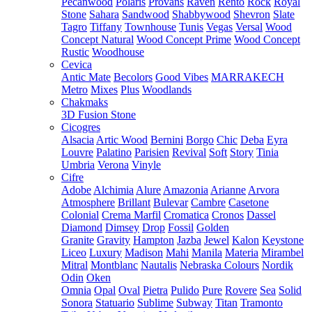
Pecanwood
Polaris
Provans
Raven
Rento
Rock
Royal
Stone
Sahara
Sandwood
Shabbywood
Shevron
Slate
Tagro
Tiffany
Townhouse
Tunis
Vegas
Versal
Wood
Concept Natural
Wood Concept Prime
Wood Concept
Rustic
Woodhouse
Cevica
Antic Mate
Becolors
Good Vibes
MARRAKECH
Metro
Mixes
Plus
Woodlands
Chakmaks
3D Fusion Stone
Cicogres
Alsacia
Artic Wood
Bernini
Borgo
Chic
Deba
Eyra
Louvre
Palatino
Parisien
Revival
Soft
Story
Tinia
Umbria
Verona
Vinyle
Cifre
Adobe
Alchimia
Alure
Amazonia
Arianne
Arvora
Atmosphere
Brillant
Bulevar
Cambre
Casetone
Colonial
Crema Marfil
Cromatica
Cronos
Dassel
Diamond
Dimsey
Drop
Fossil
Golden
Granite
Gravity
Hampton
Jazba
Jewel
Kalon
Keystone
Liceo
Luxury
Madison
Mahi
Manila
Materia
Mirambel
Mitral
Montblanc
Nautalis
Nebraska Colours
Nordik
Odin
Oken
Omnia
Opal
Oval
Pietra
Pulido
Pure
Rovere
Sea
Solid
Sonora
Statuario
Sublime
Subway
Titan
Tramonto