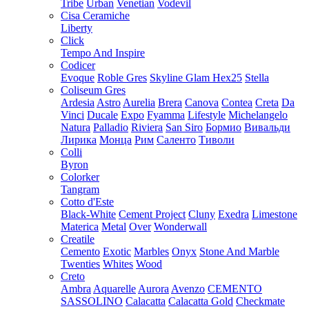
Tribe
Urban
Venetian
Vodevil
Cisa Ceramiche
Liberty
Click
Tempo And Inspire
Codicer
Evoque
Roble Gres
Skyline Glam Hex25
Stella
Coliseum Gres
Ardesia
Astro
Aurelia
Brera
Canova
Contea
Creta
Da
Vinci
Ducale
Expo
Fyamma
Lifestyle
Michelangelo
Natura
Palladio
Riviera
San Siro
Бормио
Вивальди
Лирика
Монца
Рим
Саленто
Тиволи
Colli
Byron
Colorker
Tangram
Cotto d'Este
Black-White
Cement Project
Cluny
Exedra
Limestone
Materica
Metal
Over
Wonderwall
Creatile
Cemento
Exotic
Marbles
Onyx
Stone And Marble
Twenties
Whites
Wood
Creto
Ambra
Aquarelle
Aurora
Avenzo
CEMENTO
SASSOLINO
Calacatta
Calacatta Gold
Checkmate