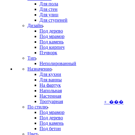
Для пола
Для стен
Для улиц
Для ступеней
Дизайн
Под дерево
Под мрамор
Под камень
Под кирпич
Пэчворк
Тип
Неполированный
Назначение
Для кухни
Для ванны
На фартук
Напольная
Настенная
Тротуарная
+ ���
По стилю
Под мрамор
Под дерево
Под камень
Под бетон
Цвет