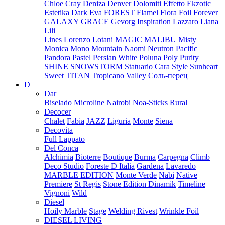
Chloe
Cray
Deniza
Denver
Dolomiti
Effetto
Ekzotic
Estetika Dark
Eva
FOREST
Flamel
Flora
Foil
Forever
GALAXY
GRACE
Gevorg
Inspiration
Lazzaro
Liana
Lili
Lines
Lorenzo
Lotani
MAGIC
MALIBU
Misty
Monica
Mono
Mountain
Naomi
Neutron
Pacific
Pandora
Pastel
Persian White
Poluna
Poly
Purity
SHINE
SNOWSTORM
Statuario Cara
Style
Sunheart
Sweet
TITAN
Tropicano
Valley
Соль-перец
D
Dar
Biselado
Microline
Nairobi
Noa-Sticks
Rural
Decocer
Chalet
Fabia
JAZZ
Liguria
Monte
Siena
Decovita
Full Lappato
Del Conca
Alchimia
Bioterre
Boutique
Burma
Carpegna
Climb
Deco Studio
Foreste D Italia
Gardena
Lavaredo
MARBLE EDITION
Monte Verde
Nabi
Native
Premiere
St Regis
Stone Edition Dinamik
Timeline
Vignoni
Wild
Diesel
Hoily Marble
Stage
Welding Rivest
Wrinkle Foil
DIESEL LIVING