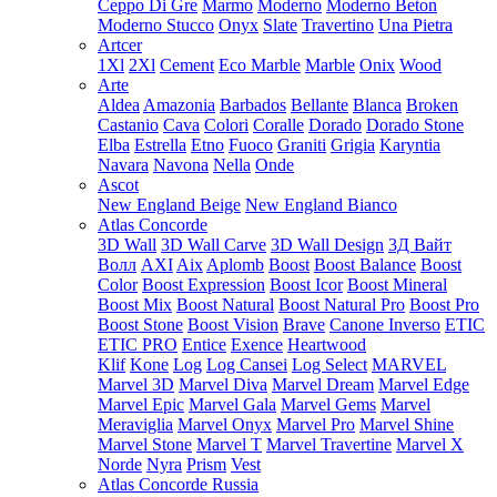
Ceppo Di Gre
Marmo
Moderno
Moderno Beton
Moderno Stucco
Onyx
Slate
Travertino
Una Pietra
Artcer
1Xl
2Xl
Cement
Eco Marble
Marble
Onix
Wood
Arte
Aldea
Amazonia
Barbados
Bellante
Blanca
Broken
Castanio
Cava
Colori
Coralle
Dorado
Dorado Stone
Elba
Estrella
Etno
Fuoco
Graniti
Grigia
Karyntia
Navara
Navona
Nella
Onde
Ascot
New England Beige
New England Bianco
Atlas Concorde
3D Wall
3D Wall Carve
3D Wall Design
3Д Вайт
Волл
AXI
Aix
Aplomb
Boost
Boost Balance
Boost
Color
Boost Expression
Boost Icor
Boost Mineral
Boost Mix
Boost Natural
Boost Natural Pro
Boost Pro
Boost Stone
Boost Vision
Brave
Canone Inverso
ETIC
ETIC PRO
Entice
Exence
Heartwood
Klif
Kone
Log
Log Cansei
Log Select
MARVEL
Marvel 3D
Marvel Diva
Marvel Dream
Marvel Edge
Marvel Epic
Marvel Gala
Marvel Gems
Marvel
Meraviglia
Marvel Onyx
Marvel Pro
Marvel Shine
Marvel Stone
Marvel T
Marvel Travertine
Marvel X
Norde
Nyra
Prism
Vest
Atlas Concorde Russia