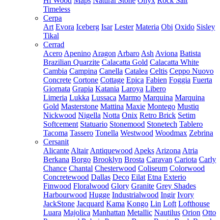
Hi Wood
Maps
Natural Stone
Onyx
Rock Salt
Timeless
Cerpa
Art
Evora
Iceberg
Isar
Lester
Materia
Obi
Oxido
Sisley
Tikal
Cerrad
Acero
Apenino
Aragon
Arbaro
Ash
Aviona
Batista
Brazilian Quarzite
Calacatta Gold
Calacatta White
Cambia
Campina
Canella
Catalea
Celtis
Ceppo Nuovo
Concrete
Cortone
Cottage
Epica
Fabien
Foggia
Fuerta
Giornata
Grapia
Katania
Laroya
Libero
Limeria
Lukka
Lussaca
Marmo
Marquina
Marquina
Gold
Masterstone
Mattina
Maxie
Montego
Mustiq
Nickwood
Nigella
Notta
Onix
Retro Brick
Setim
Softcement
Statuario
Stonemood
Stonetech
Tablero
Tacoma
Tassero
Tonella
Westwood
Woodmax
Zebrina
Cersanit
Alicante
Altair
Antiquewood
Apeks
Arizona
Atria
Berkana
Borgo
Brooklyn
Brosta
Caravan
Cariota
Carly
Chance
Chantal
Chesterwood
Coliseum
Colorwood
Concretewood
Dallas
Deco
Eilat
Etna
Exterio
Finwood
Floralwood
Glory
Granite
Grey Shades
Harbourwood
Hugge
Industrialwood
Ingir
Ivory
JackStone
Jacquard
Kama
Kongo
Lin
Loft
Lofthouse
Luara
Majolica
Manhattan
Metallic
Nautilus
Orion
Otto