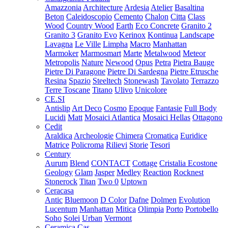
Amazzonia
Architecture
Ardesia
Atelier
Basaltina
Beton
Caleidoscopio
Cemento
Chalon
Citta
Class
Wood
Country Wood
Earth
Eco Concrete
Granito 2
Granito 3
Granito Evo
Kerinox
Kontinua
Landscape
Lavagna
Le Ville
Limpha
Macro
Manhattan
Marmoker
Marmosmart
Marte
Metalwood
Meteor
Metropolis
Nature
Newood
Opus
Petra
Pietra Bauge
Pietre Di Paragone
Pietre Di Sardegna
Pietre Etrusche
Resina
Spazio
Steeltech
Stonewash
Tavolato
Terrazzo
Terre Toscane
Titano
Ulivo
Unicolore
CE.SI
Antislip
Art Deco
Cosmo
Epoque
Fantasie
Full Body
Lucidi
Matt
Mosaici Atlantica
Mosaici Hellas
Ottagono
Cedit
Araldica
Archeologie
Chimera
Cromatica
Euridice
Matrice
Policroma
Rilievi
Storie
Tesori
Century
Aurum
Blend
CONTACT
Cottage
Cristalia
Ecostone
Geology
Glam
Jasper
Medley
Reaction
Rocknest
Stonerock
Titan
Two 0
Uptown
Ceracasa
Antic
Bluemoon
D Color
Dafne
Dolmen
Evolution
Lucentum
Manhattan
Mitica
Olimpia
Porto
Portobello
Soho
Solei
Urban
Vermont
Ceramica Cas