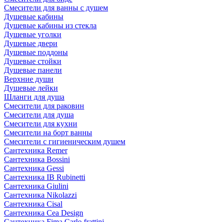
Смесители для ванны с душем
Душевые кабины
Душевые кабины из стекла
Душевые уголки
Душевые двери
Душевые поддоны
Душевые стойки
Душевые панели
Верхние души
Душевые лейки
Шланги для душа
Смесители для раковин
Смесители для душа
Смесители для кухни
Смесители на борт ванны
Смесители с гигиеническим душем
Сантехника Remer
Сантехника Bossini
Сантехника Gessi
Сантехника IB Rubinetti
Сантехника Giulini
Сантехника Nikolazzi
Сантехника Cisal
Сантехника Cea Design
Сантехника Fima Carlo frattini