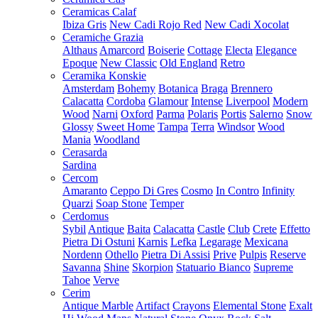
Ceramicas Calaf
Ibiza Gris
New Cadi Rojo Red
New Cadi Xocolat
Ceramiche Grazia
Althaus
Amarcord
Boiserie
Cottage
Electa
Elegance
Epoque
New Classic
Old England
Retro
Ceramika Konskie
Amsterdam
Bohemy
Botanica
Braga
Brennero
Calacatta
Cordoba
Glamour
Intense
Liverpool
Modern
Wood
Narni
Oxford
Parma
Polaris
Portis
Salerno
Snow
Glossy
Sweet Home
Tampa
Terra
Windsor
Wood
Mania
Woodland
Cerasarda
Sardina
Cercom
Amaranto
Ceppo Di Gres
Cosmo
In Contro
Infinity
Quarzi
Soap Stone
Temper
Cerdomus
Sybil
Antique
Baita
Calacatta
Castle
Club
Crete
Effetto
Pietra Di Ostuni
Karnis
Lefka
Legarage
Mexicana
Nordenn
Othello
Pietra Di Assisi
Prive
Pulpis
Reserve
Savanna
Shine
Skorpion
Statuario Bianco
Supreme
Tahoe
Verve
Cerim
Antique Marble
Artifact
Crayons
Elemental Stone
Exalt