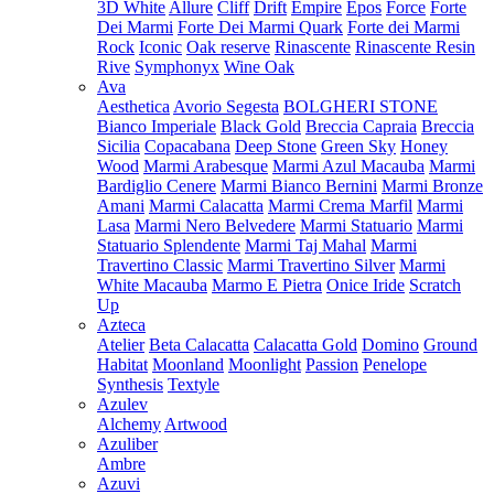
3D White
Allure
Cliff
Drift
Empire
Epos
Force
Forte
Dei Marmi
Forte Dei Marmi Quark
Forte dei Marmi
Rock
Iconic
Oak reserve
Rinascente
Rinascente Resin
Rive
Symphonyx
Wine Oak
Ava
Aesthetica
Avorio Segesta
BOLGHERI STONE
Bianco Imperiale
Black Gold
Breccia Capraia
Breccia
Sicilia
Copacabana
Deep Stone
Green Sky
Honey
Wood
Marmi Arabesque
Marmi Azul Macauba
Marmi
Bardiglio Cenere
Marmi Bianco Bernini
Marmi Bronze
Amani
Marmi Calacatta
Marmi Crema Marfil
Marmi
Lasa
Marmi Nero Belvedere
Marmi Statuario
Marmi
Statuario Splendente
Marmi Taj Mahal
Marmi
Travertino Classic
Marmi Travertino Silver
Marmi
White Macauba
Marmo E Pietra
Onice Iride
Scratch
Up
Azteca
Atelier
Beta Calacatta
Calacatta Gold
Domino
Ground
Habitat
Moonland
Moonlight
Passion
Penelope
Synthesis
Textyle
Azulev
Alchemy
Artwood
Azuliber
Ambre
Azuvi