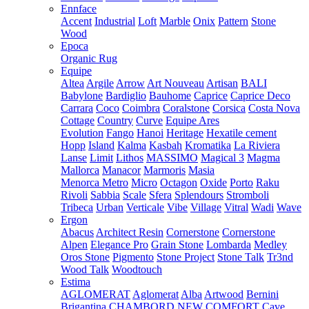
Ennface
Accent
Industrial
Loft
Marble
Onix
Pattern
Stone
Wood
Epoca
Organic Rug
Equipe
Altea
Argile
Arrow
Art Nouveau
Artisan
BALI
Babylone
Bardiglio
Bauhome
Caprice
Caprice Deco
Carrara
Coco
Coimbra
Coralstone
Corsica
Costa Nova
Cottage
Country
Curve
Equipe Ares
Evolution
Fango
Hanoi
Heritage
Hexatile cement
Hopp
Island
Kalma
Kasbah
Kromatika
La Riviera
Lanse
Limit
Lithos
MASSIMO
Magical 3
Magma
Mallorca
Manacor
Marmoris
Masia
Menorca
Metro
Micro
Octagon
Oxide
Porto
Raku
Rivoli
Sabbia
Scale
Sfera
Splendours
Stromboli
Tribeca
Urban
Verticale
Vibe
Village
Vitral
Wadi
Wave
Ergon
Abacus
Architect Resin
Cornerstone
Cornerstone
Alpen
Elegance Pro
Grain Stone
Lombarda
Medley
Oros Stone
Pigmento
Stone Project
Stone Talk
Tr3nd
Wood Talk
Woodtouch
Estima
AGLOMERAT
Aglomerat
Alba
Artwood
Bernini
Brigantina
CHAMBORD NEW
COMFORT
Cave