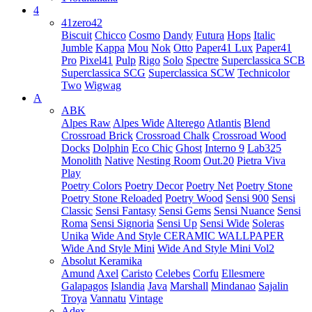
4
41zero42
Biscuit
Chicco
Cosmo
Dandy
Futura
Hops
Italic
Jumble
Kappa
Mou
Nok
Otto
Paper41 Lux
Paper41
Pro
Pixel41
Pulp
Rigo
Solo
Spectre
Superclassica SCB
Superclassica SCG
Superclassica SCW
Technicolor
Two
Wigwag
A
ABK
Alpes Raw
Alpes Wide
Alterego
Atlantis
Blend
Crossroad Brick
Crossroad Chalk
Crossroad Wood
Docks
Dolphin
Eco Chic
Ghost
Interno 9
Lab325
Monolith
Native
Nesting Room
Out.20
Pietra Viva
Play
Poetry Colors
Poetry Decor
Poetry Net
Poetry Stone
Poetry Stone Reloaded
Poetry Wood
Sensi 900
Sensi
Classic
Sensi Fantasy
Sensi Gems
Sensi Nuance
Sensi
Roma
Sensi Signoria
Sensi Up
Sensi Wide
Soleras
Unika
Wide And Style CERAMIC WALLPAPER
Wide And Style Mini
Wide And Style Mini Vol2
Absolut Keramika
Amund
Axel
Caristo
Celebes
Corfu
Ellesmere
Galapagos
Islandia
Java
Marshall
Mindanao
Sajalin
Troya
Vannatu
Vintage
Adex