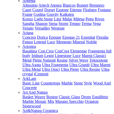
Argenta
Altissimo
Artech
Atenea
Blancos
Bonnet
Brennero
Capri
Courel
Dorset
Eastone
Etienne
Flodsten
Fontana
Frame
Godina
Gravity
Kalksten
Kenzo
Light Stone
Linz
Midas
Milena
Petra
Riven
Sangha
Shanon
Siena
Storm
Tempo
Terma
Vega
Venato
Versailles
Westone
Ariana
Concrea
Dorica
Epoque
Epoque 21
Essential
Floralia
Futura
Legend
Luce
Memento
Mineral
Nobile
Ariostea
Basaltina
Con.Crea
ConCrea
Elementae
Fragmenta full
body
Iridium
Legni
Limestone
Luce
Marmi Classici
Metal
Pietre Naturali
Resine
Silver Wave
Teknostone
Ultra Agata
Ultra Fragmenta
Ultra Graniti
Ultra Marmi
Ultra Metal
Ultra Onici
Ultra Pietre
Ultra Resine
Ultra
crystal
iCementi
ArkLam
Basic Line
Countertops
Marble
Stone
Style
Wood And
Concrete
Art And Natura
Basket Weave
Boston
Classic Glass
Drops
Equilibrio
Marble Mosaic
Mix
Murano Specchio
Octagon
Stonewood
Art&Natura Ceramica