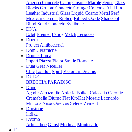
Arizona Concrete
Camp
Cosmic Marble
Fence
Glass
Blocks
Grunge Concrete
Grunge Concrete XL
Hard
Leather
Industrial Glass
Liquid Cosmo
Metal Perf
Mexican Cement
Ribbed
Ribbed Oxide
Shades of
Blind
Solid Concrete
Synthetic
DNA
Eclat
Enamel
Fancy
Match
Terrazzo
Dogma
Project Antibacterial
Dom Ceramiche
Domus Linea
Imperi
Piazza
Pietra
Strade Romane
Dual Gres NiceKer
Chic
London
Spirit
Victorian Dreams
DUE-G
BRECCIA PARADISO
Dune
Agadir
Amazonite
Ardesia
Baikal
Calacatta
Caronte
Cremabella
Diurne
Flat
Kit-Kat Mosaic
Leonardo
Mintons
Nusa
Quercus
Selene
Zement
Durstone
Indiga
Dvomo
Adrenaline
Ghost
Modular
Montecarlo
E