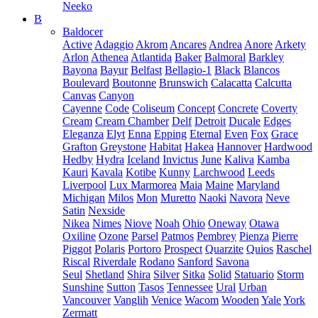
Neeko
B
Baldocer
Active
Adaggio
Akrom
Ancares
Andrea
Anore
Arkety
Arlon
Athenea
Atlantida
Baker
Balmoral
Barkley
Bayona
Bayur
Belfast
Bellagio-1
Black
Blancos
Boulevard
Boutonne
Brunswich
Calacatta
Calcutta
Canvas
Canyon
Cayenne
Code
Coliseum
Concept
Concrete
Coverty
Cream
Cream Chamber
Delf
Detroit
Ducale
Edges
Eleganza
Elyt
Enna
Epping
Eternal
Even
Fox
Grace
Grafton
Greystone
Habitat
Hakea
Hannover
Hardwood
Hedby
Hydra
Iceland
Invictus
June
Kaliva
Kamba
Kauri
Kavala
Kotibe
Kunny
Larchwood
Leeds
Liverpool
Lux Marmorea
Maia
Maine
Maryland
Michigan
Milos
Mon
Muretto
Naoki
Navora
Neve
Satin
Nexside
Nikea
Nimes
Niove
Noah
Ohio
Oneway
Otawa
Oxiline
Ozone
Parsel
Patmos
Pembrey
Pienza
Pierre
Piggot
Polaris
Portoro
Prospect
Quarzite
Quios
Raschel
Riscal
Riverdale
Rodano
Sanford
Savona
Seul
Shetland
Shira
Silver
Sitka
Solid
Statuario
Storm
Sunshine
Sutton
Tasos
Tennessee
Ural
Urban
Vancouver
Vanglih
Venice
Wacom
Wooden
Yale
York
Zermatt