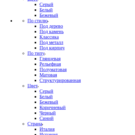
Серый
Белый
Бежевый
По стилю
Под дерево
Под камень
Классика
Под металл
Под кирпич
По типу
Глянцевая
Рельефная
Полуматовая
Матовая
Структурированная
Цвет
Серый
Белый
Бежевый
Коричневый
Черный
Синий
Страна
Италия
Испания