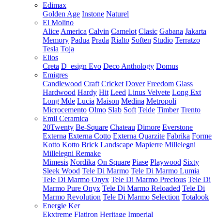
Edimax
Golden Age
Instone
Naturel
El Molino
Alice
America
Calvin
Camelot
Clasic
Gabana
Jakarta
Memory
Padua
Prada
Rialto
Soften
Studio
Terratzo
Tesla
Toja
Elios
Creta
D_esign Evo
Deco Anthology
Domus
Emigres
Candlewood
Craft
Cricket
Dover
Freedom
Glass
Hardwood
Hardy
Hit
Leed
Linus Velvete
Long Ext
Long Mde
Lucia
Maison
Medina
Metropoli
Microcemento
Olmo
Slab
Soft
Teide
Timber
Trento
Emil Ceramica
20Twenty
Be-Square
Chateau
Dimore
Everstone
Externa
Externa Cotto
Externa Quarzite
Fabrika
Forme
Kotto
Kotto Brick
Landscape
Mapierre
Millelegni
Millelegni Remake
Mimesis
Nordika
On Square
Piase
Playwood
Sixty
Sleek Wood
Tele Di Marmo
Tele Di Marmo Lumia
Tele Di Marmo Onyx
Tele Di Marmo Precious
Tele Di
Marmo Pure Onyx
Tele Di Marmo Reloaded
Tele Di
Marmo Revolution
Tele Di Marmo Selection
Totalook
Energie Ker
Ekxtreme
Flatiron
Heritage
Imperial