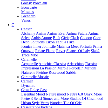
Glossy
Porcelain
Bonaparte
Mosaics
Brennero
Venus
C
Caesar
Alchemy
Anima
Anima Ever
Anima Futura
Anima
Select
Arthis
Autore
Built
Civic
Clash
Cocoon
Core
Deco Solutions
Eikon
Fabula
Hike
Iconica
Inner
Join
Life
Materica
Meet
Portraits
Prima
Quarzite
Relate Flame
Rever
Shapes Of Italy
Slab2
Trace
Vibe
Caramelle
Acquarelle
Antichita Classica
Arlecchino
Classica
Impressioni
La Passion
Marble Porcelain
Mattoni
Naturelle
Pietrine
Rosewood
Sabbia
Caramelle Mosaic
Carmen
Dynamic
Casa Dolce Casa
Essential Mood
Nature mood
Neutra 6.0
Onyx More
Pietre 3
Sensi
Stones and More
Studios Of Casamood
Urban Style
Vetro
Wooden Tile Of Cdc
Casalgrande Padana