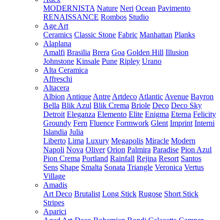
MODERNISTA
Nature
Neri
Ocean
Pavimento
RENAISSANCE
Rombos
Studio
Age Art
Ceramics
Classic Stone
Fabric
Manhattan
Planks
Alaplana
Amalfi
Brasilia
Brera
Goa
Golden Hill
Illusion
Johnstone
Kinsale
Pune
Ripley
Urano
Alta Ceramica
Affreschi
Altacera
Albion
Antique
Antre
Artdeco
Atlantic
Avenue
Bayron
Bella
Blik Azul
Blik Crema
Briole
Deco
Deco Sky
Detroit
Eleganza
Elemento
Elite
Enigma
Eterna
Felicity
Groundy
Fern
Fluence
Formwork
Glent
Imprint
Interni
Islandia
Julia
Liberto
Lima
Luxury
Megapolis
Miracle
Modern
Napoli
Nova
Oliver
Orion
Palmira
Paradise
Pion Azul
Pion Crema
Portland
Rainfall
Rejina
Resort
Santos
Sens
Shape
Smalta
Sonata
Triangle
Veronica
Vertus
Village
Amadis
Art Deco
Brutalist
Long Stick
Rugose
Short Stick
Stripes
Aparici