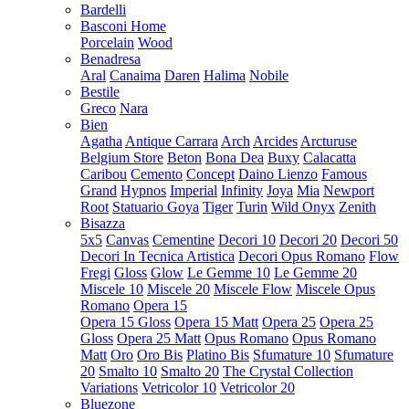
Bardelli
Basconi Home
Porcelain
Wood
Benadresa
Aral
Canaima
Daren
Halima
Nobile
Bestile
Greco
Nara
Bien
Agatha
Antique Carrara
Arch
Arcides
Arcturuse
Belgium Store
Beton
Bona Dea
Buxy
Calacatta
Caribou
Cemento
Concept
Daino Lienzo
Famous
Grand
Hypnos
Imperial
Infinity
Joya
Mia
Newport
Root
Statuario Goya
Tiger
Turin
Wild Onyx
Zenith
Bisazza
5x5
Canvas
Cementine
Decori 10
Decori 20
Decori 50
Decori In Tecnica Artistica
Decori Opus Romano
Flow
Fregi
Gloss
Glow
Le Gemme 10
Le Gemme 20
Miscele 10
Miscele 20
Miscele Flow
Miscele Opus
Romano
Opera 15
Opera 15 Gloss
Opera 15 Matt
Opera 25
Opera 25
Gloss
Opera 25 Matt
Opus Romano
Opus Romano
Matt
Oro
Oro Bis
Platino Bis
Sfumature 10
Sfumature
20
Smalto 10
Smalto 20
The Crystal Collection
Variations
Vetricolor 10
Vetricolor 20
Bluezone