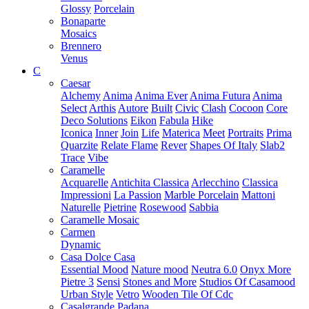
Glossy
Porcelain
Bonaparte
Mosaics
Brennero
Venus
C
Caesar
Alchemy
Anima
Anima Ever
Anima Futura
Anima
Select
Arthis
Autore
Built
Civic
Clash
Cocoon
Core
Deco Solutions
Eikon
Fabula
Hike
Iconica
Inner
Join
Life
Materica
Meet
Portraits
Prima
Quarzite
Relate Flame
Rever
Shapes Of Italy
Slab2
Trace
Vibe
Caramelle
Acquarelle
Antichita Classica
Arlecchino
Classica
Impressioni
La Passion
Marble Porcelain
Mattoni
Naturelle
Pietrine
Rosewood
Sabbia
Caramelle Mosaic
Carmen
Dynamic
Casa Dolce Casa
Essential Mood
Nature mood
Neutra 6.0
Onyx More
Pietre 3
Sensi
Stones and More
Studios Of Casamood
Urban Style
Vetro
Wooden Tile Of Cdc
Casalgrande Padana