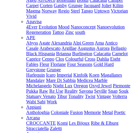
Aged
Art-Deco
Bohemian
Bondi
Calacatta
Camper
Carpet
Corten
Gatsby
Grunge
Jacquard
Joliet
Kilim
Magma
Norway
Regio
Steel
Tango
Uptown
Victorian
Vivid
Apavisa
4Ever
Evolution
Mood
Nanoconcept
Nanoevolution
Regeneration
Tattoo
Zinc
south
APE
Abyss
Agate
Alexandria
Alpi Green
Ama
Antico
Casale
Arabescato
Argillae
Augustus
Aurora
Bellagio
Black Hispania
Brianna
Burlington
Calacatta
Camelot
Caprice
Ceppo
Clos
Colourful
Cross
Dahlia
Eight
Fables
Fleur
Floriane
Four Seasons
Gold Hard
Greystone
Grunge
Harlequin
Icaro
Imperial
Kinfolk
Koen
Magallanes
Mandalay
Mare Di Sabbia
Medicea Marble
Michelangelo
Night Lux
Oregon
Oxyd Jewel
Piemonte
Pukka
Raw
Re Use
Reality
Savona
Seville
Snap
Souk
Statuary Venato
Tibur
Tonality
Twist
Vintage
Volterra
Wabi Sabi
Work
Appiani
Anthologhia
Coloniale
Fusion
Memorie
Metal
Poetic
Arcana
CROCCANTE
Komi
Les Bijoux
Ribe & Elburg
Stracciatella
Zaletti