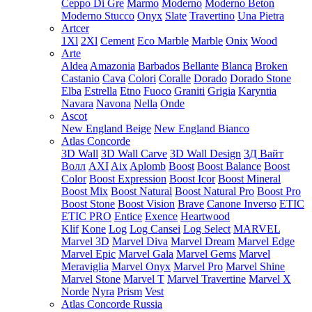
Ceppo Di Gre
Marmo
Moderno
Moderno Beton
Moderno Stucco
Onyx
Slate
Travertino
Una Pietra
Artcer
1Xl
2Xl
Cement
Eco Marble
Marble
Onix
Wood
Arte
Aldea
Amazonia
Barbados
Bellante
Blanca
Broken
Castanio
Cava
Colori
Coralle
Dorado
Dorado Stone
Elba
Estrella
Etno
Fuoco
Graniti
Grigia
Karyntia
Navara
Navona
Nella
Onde
Ascot
New England Beige
New England Bianco
Atlas Concorde
3D Wall
3D Wall Carve
3D Wall Design
3Д Вайт
Волл
AXI
Aix
Aplomb
Boost
Boost Balance
Boost
Color
Boost Expression
Boost Icor
Boost Mineral
Boost Mix
Boost Natural
Boost Natural Pro
Boost Pro
Boost Stone
Boost Vision
Brave
Canone Inverso
ETIC
ETIC PRO
Entice
Exence
Heartwood
Klif
Kone
Log
Log Cansei
Log Select
MARVEL
Marvel 3D
Marvel Diva
Marvel Dream
Marvel Edge
Marvel Epic
Marvel Gala
Marvel Gems
Marvel
Meraviglia
Marvel Onyx
Marvel Pro
Marvel Shine
Marvel Stone
Marvel T
Marvel Travertine
Marvel X
Norde
Nyra
Prism
Vest
Atlas Concorde Russia