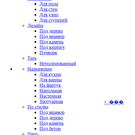
Для пола
Для стен
Для улиц
Для ступеней
Дизайн
Под дерево
Под мрамор
Под камень
Под кирпич
Пэчворк
Тип
Неполированный
Назначение
Для кухни
Для ванны
На фартук
Напольная
Настенная
Тротуарная
+ ���
По стилю
Под мрамор
Под дерево
Под камень
Под бетон
Цвет