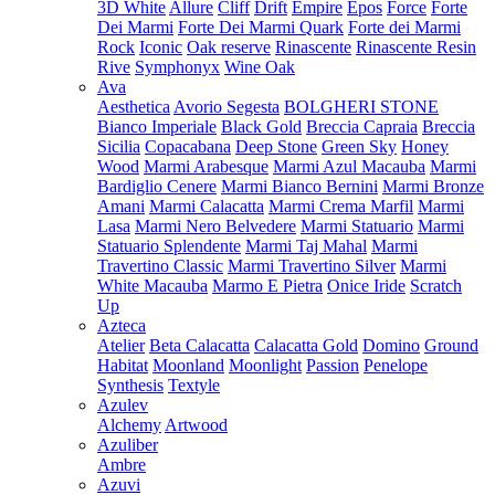
3D White
Allure
Cliff
Drift
Empire
Epos
Force
Forte
Dei Marmi
Forte Dei Marmi Quark
Forte dei Marmi
Rock
Iconic
Oak reserve
Rinascente
Rinascente Resin
Rive
Symphonyx
Wine Oak
Ava
Aesthetica
Avorio Segesta
BOLGHERI STONE
Bianco Imperiale
Black Gold
Breccia Capraia
Breccia
Sicilia
Copacabana
Deep Stone
Green Sky
Honey
Wood
Marmi Arabesque
Marmi Azul Macauba
Marmi
Bardiglio Cenere
Marmi Bianco Bernini
Marmi Bronze
Amani
Marmi Calacatta
Marmi Crema Marfil
Marmi
Lasa
Marmi Nero Belvedere
Marmi Statuario
Marmi
Statuario Splendente
Marmi Taj Mahal
Marmi
Travertino Classic
Marmi Travertino Silver
Marmi
White Macauba
Marmo E Pietra
Onice Iride
Scratch
Up
Azteca
Atelier
Beta Calacatta
Calacatta Gold
Domino
Ground
Habitat
Moonland
Moonlight
Passion
Penelope
Synthesis
Textyle
Azulev
Alchemy
Artwood
Azuliber
Ambre
Azuvi