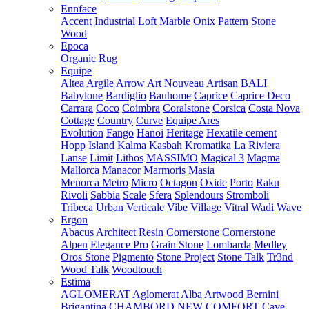
Ennface
Accent
Industrial
Loft
Marble
Onix
Pattern
Stone
Wood
Epoca
Organic Rug
Equipe
Altea
Argile
Arrow
Art Nouveau
Artisan
BALI
Babylone
Bardiglio
Bauhome
Caprice
Caprice Deco
Carrara
Coco
Coimbra
Coralstone
Corsica
Costa Nova
Cottage
Country
Curve
Equipe Ares
Evolution
Fango
Hanoi
Heritage
Hexatile cement
Hopp
Island
Kalma
Kasbah
Kromatika
La Riviera
Lanse
Limit
Lithos
MASSIMO
Magical 3
Magma
Mallorca
Manacor
Marmoris
Masia
Menorca
Metro
Micro
Octagon
Oxide
Porto
Raku
Rivoli
Sabbia
Scale
Sfera
Splendours
Stromboli
Tribeca
Urban
Verticale
Vibe
Village
Vitral
Wadi
Wave
Ergon
Abacus
Architect Resin
Cornerstone
Cornerstone
Alpen
Elegance Pro
Grain Stone
Lombarda
Medley
Oros Stone
Pigmento
Stone Project
Stone Talk
Tr3nd
Wood Talk
Woodtouch
Estima
AGLOMERAT
Aglomerat
Alba
Artwood
Bernini
Brigantina
CHAMBORD NEW
COMFORT
Cave