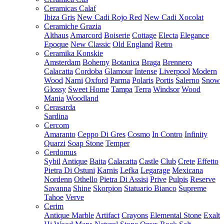
Ceramicas Calaf
Ibiza Gris
New Cadi Rojo Red
New Cadi Xocolat
Ceramiche Grazia
Althaus
Amarcord
Boiserie
Cottage
Electa
Elegance
Epoque
New Classic
Old England
Retro
Ceramika Konskie
Amsterdam
Bohemy
Botanica
Braga
Brennero
Calacatta
Cordoba
Glamour
Intense
Liverpool
Modern
Wood
Narni
Oxford
Parma
Polaris
Portis
Salerno
Snow
Glossy
Sweet Home
Tampa
Terra
Windsor
Wood
Mania
Woodland
Cerasarda
Sardina
Cercom
Amaranto
Ceppo Di Gres
Cosmo
In Contro
Infinity
Quarzi
Soap Stone
Temper
Cerdomus
Sybil
Antique
Baita
Calacatta
Castle
Club
Crete
Effetto
Pietra Di Ostuni
Karnis
Lefka
Legarage
Mexicana
Nordenn
Othello
Pietra Di Assisi
Prive
Pulpis
Reserve
Savanna
Shine
Skorpion
Statuario Bianco
Supreme
Tahoe
Verve
Cerim
Antique Marble
Artifact
Crayons
Elemental Stone
Exalt