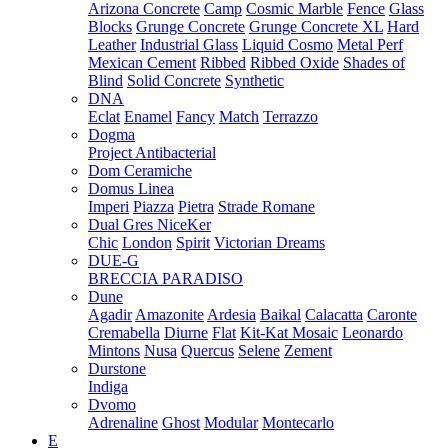
Arizona Concrete
Camp
Cosmic Marble
Fence
Glass
Blocks
Grunge Concrete
Grunge Concrete XL
Hard
Leather
Industrial Glass
Liquid Cosmo
Metal Perf
Mexican Cement
Ribbed
Ribbed Oxide
Shades of
Blind
Solid Concrete
Synthetic
DNA
Eclat
Enamel
Fancy
Match
Terrazzo
Dogma
Project Antibacterial
Dom Ceramiche
Domus Linea
Imperi
Piazza
Pietra
Strade Romane
Dual Gres NiceKer
Chic
London
Spirit
Victorian Dreams
DUE-G
BRECCIA PARADISO
Dune
Agadir
Amazonite
Ardesia
Baikal
Calacatta
Caronte
Cremabella
Diurne
Flat
Kit-Kat Mosaic
Leonardo
Mintons
Nusa
Quercus
Selene
Zement
Durstone
Indiga
Dvomo
Adrenaline
Ghost
Modular
Montecarlo
E