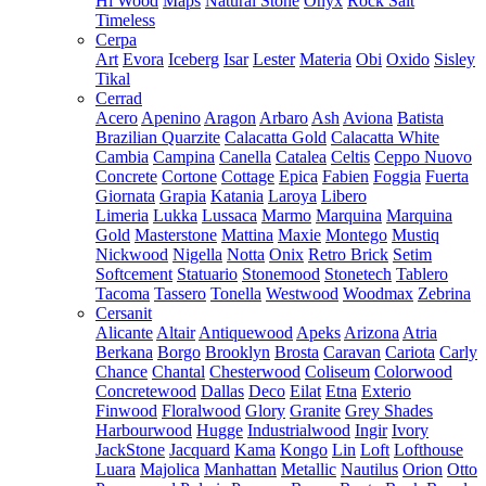
Hi Wood
Maps
Natural Stone
Onyx
Rock Salt
Timeless
Cerpa
Art
Evora
Iceberg
Isar
Lester
Materia
Obi
Oxido
Sisley
Tikal
Cerrad
Acero
Apenino
Aragon
Arbaro
Ash
Aviona
Batista
Brazilian Quarzite
Calacatta Gold
Calacatta White
Cambia
Campina
Canella
Catalea
Celtis
Ceppo Nuovo
Concrete
Cortone
Cottage
Epica
Fabien
Foggia
Fuerta
Giornata
Grapia
Katania
Laroya
Libero
Limeria
Lukka
Lussaca
Marmo
Marquina
Marquina
Gold
Masterstone
Mattina
Maxie
Montego
Mustiq
Nickwood
Nigella
Notta
Onix
Retro Brick
Setim
Softcement
Statuario
Stonemood
Stonetech
Tablero
Tacoma
Tassero
Tonella
Westwood
Woodmax
Zebrina
Cersanit
Alicante
Altair
Antiquewood
Apeks
Arizona
Atria
Berkana
Borgo
Brooklyn
Brosta
Caravan
Cariota
Carly
Chance
Chantal
Chesterwood
Coliseum
Colorwood
Concretewood
Dallas
Deco
Eilat
Etna
Exterio
Finwood
Floralwood
Glory
Granite
Grey Shades
Harbourwood
Hugge
Industrialwood
Ingir
Ivory
JackStone
Jacquard
Kama
Kongo
Lin
Loft
Lofthouse
Luara
Majolica
Manhattan
Metallic
Nautilus
Orion
Otto