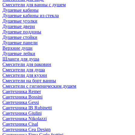
Смесители для ванны с душем
Душевые кабины
Душевые кабины из стекла
Душевые уголки
Душевые двери
Душевые поддоны
Душевые стойки
Душевые панели
Верхние души
Душевые лейки
Шланги для душа
Смесители для раковин
Смесители для душа
Смесители для кухни
Смесители на борт ванны
Смесители с гигиеническим душем
Сантехника Remer
Сантехника Bossini
Сантехника Gessi
Сантехника IB Rubinetti
Сантехника Giulini
Сантехника Nikolazzi
Сантехника Cisal
Сантехника Cea Design
Сантехника Fima Carlo frattini