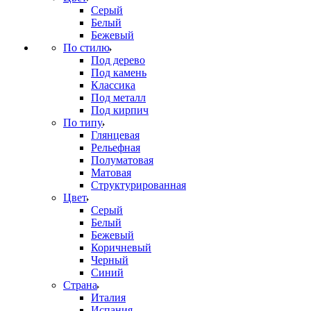
Серый
Белый
Бежевый
По стилю
Под дерево
Под камень
Классика
Под металл
Под кирпич
По типу
Глянцевая
Рельефная
Полуматовая
Матовая
Структурированная
Цвет
Серый
Белый
Бежевый
Коричневый
Черный
Синий
Страна
Италия
Испания