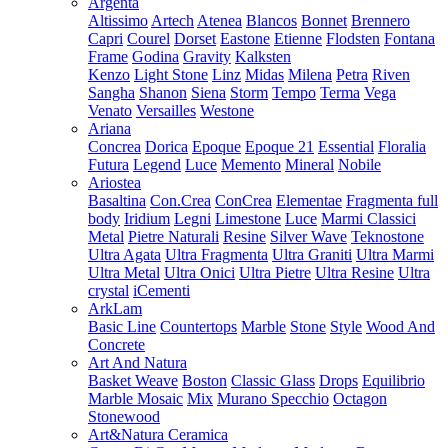
Argenta
Altissimo
Artech
Atenea
Blancos
Bonnet
Brennero
Capri
Courel
Dorset
Eastone
Etienne
Flodsten
Fontana
Frame
Godina
Gravity
Kalksten
Kenzo
Light Stone
Linz
Midas
Milena
Petra
Riven
Sangha
Shanon
Siena
Storm
Tempo
Terma
Vega
Venato
Versailles
Westone
Ariana
Concrea
Dorica
Epoque
Epoque 21
Essential
Floralia
Futura
Legend
Luce
Memento
Mineral
Nobile
Ariostea
Basaltina
Con.Crea
ConCrea
Elementae
Fragmenta full
body
Iridium
Legni
Limestone
Luce
Marmi Classici
Metal
Pietre Naturali
Resine
Silver Wave
Teknostone
Ultra Agata
Ultra Fragmenta
Ultra Graniti
Ultra Marmi
Ultra Metal
Ultra Onici
Ultra Pietre
Ultra Resine
Ultra
crystal
iCementi
ArkLam
Basic Line
Countertops
Marble
Stone
Style
Wood And
Concrete
Art And Natura
Basket Weave
Boston
Classic Glass
Drops
Equilibrio
Marble Mosaic
Mix
Murano Specchio
Octagon
Stonewood
Art&Natura Ceramica