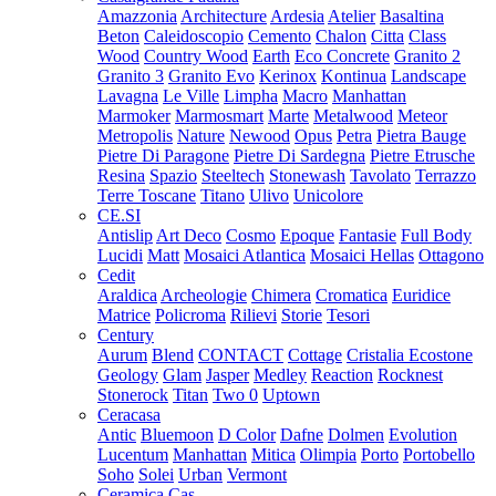
Amazzonia
Architecture
Ardesia
Atelier
Basaltina
Beton
Caleidoscopio
Cemento
Chalon
Citta
Class
Wood
Country Wood
Earth
Eco Concrete
Granito 2
Granito 3
Granito Evo
Kerinox
Kontinua
Landscape
Lavagna
Le Ville
Limpha
Macro
Manhattan
Marmoker
Marmosmart
Marte
Metalwood
Meteor
Metropolis
Nature
Newood
Opus
Petra
Pietra Bauge
Pietre Di Paragone
Pietre Di Sardegna
Pietre Etrusche
Resina
Spazio
Steeltech
Stonewash
Tavolato
Terrazzo
Terre Toscane
Titano
Ulivo
Unicolore
CE.SI
Antislip
Art Deco
Cosmo
Epoque
Fantasie
Full Body
Lucidi
Matt
Mosaici Atlantica
Mosaici Hellas
Ottagono
Cedit
Araldica
Archeologie
Chimera
Cromatica
Euridice
Matrice
Policroma
Rilievi
Storie
Tesori
Century
Aurum
Blend
CONTACT
Cottage
Cristalia
Ecostone
Geology
Glam
Jasper
Medley
Reaction
Rocknest
Stonerock
Titan
Two 0
Uptown
Ceracasa
Antic
Bluemoon
D Color
Dafne
Dolmen
Evolution
Lucentum
Manhattan
Mitica
Olimpia
Porto
Portobello
Soho
Solei
Urban
Vermont
Ceramica Cas