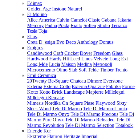
Edimax
Golden Age
Instone
Naturel
El Molino
Alice
America
Calvin
Camelot
Clasic
Gabana
Jakarta
Memory
Padua
Prada
Rialto
Soften
Studio
Terratzo
Tesla
Toja
Elios
Creta
D_esign Evo
Deco Anthology
Domus
Emigres
Candlewood
Craft
Cricket
Dover
Freedom
Glass
Hardwood
Hardy
Hit
Leed
Linus Velvete
Long Ext
Long Mde
Lucia
Maison
Medina
Metropoli
Microcemento
Olmo
Slab
Soft
Teide
Timber
Trento
Emil Ceramica
20Twenty
Be-Square
Chateau
Dimore
Everstone
Externa
Externa Cotto
Externa Quarzite
Fabrika
Forme
Kotto
Kotto Brick
Landscape
Mapierre
Millelegni
Millelegni Remake
Mimesis
Nordika
On Square
Piase
Playwood
Sixty
Sleek Wood
Tele Di Marmo
Tele Di Marmo Lumia
Tele Di Marmo Onyx
Tele Di Marmo Precious
Tele Di
Marmo Pure Onyx
Tele Di Marmo Reloaded
Tele Di
Marmo Revolution
Tele Di Marmo Selection
Totalook
Energie Ker
Ekxtreme
Flatiron
Heritage
Imperial