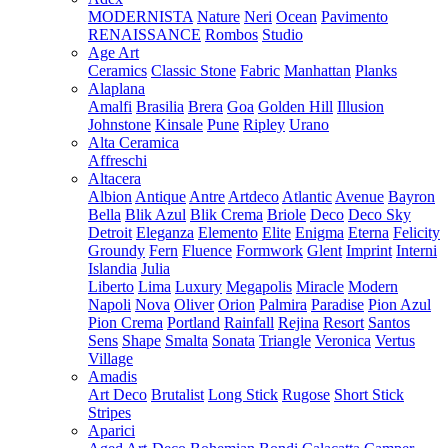
MODERNISTA
Nature
Neri
Ocean
Pavimento
RENAISSANCE
Rombos
Studio
Age Art
Ceramics
Classic Stone
Fabric
Manhattan
Planks
Alaplana
Amalfi
Brasilia
Brera
Goa
Golden Hill
Illusion
Johnstone
Kinsale
Pune
Ripley
Urano
Alta Ceramica
Affreschi
Altacera
Albion
Antique
Antre
Artdeco
Atlantic
Avenue
Bayron
Bella
Blik Azul
Blik Crema
Briole
Deco
Deco Sky
Detroit
Eleganza
Elemento
Elite
Enigma
Eterna
Felicity
Groundy
Fern
Fluence
Formwork
Glent
Imprint
Interni
Islandia
Julia
Liberto
Lima
Luxury
Megapolis
Miracle
Modern
Napoli
Nova
Oliver
Orion
Palmira
Paradise
Pion Azul
Pion Crema
Portland
Rainfall
Rejina
Resort
Santos
Sens
Shape
Smalta
Sonata
Triangle
Veronica
Vertus
Village
Amadis
Art Deco
Brutalist
Long Stick
Rugose
Short Stick
Stripes
Aparici