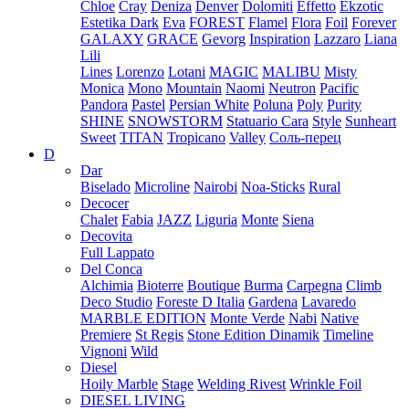
Chloe
Cray
Deniza
Denver
Dolomiti
Effetto
Ekzotic
Estetika Dark
Eva
FOREST
Flamel
Flora
Foil
Forever
GALAXY
GRACE
Gevorg
Inspiration
Lazzaro
Liana
Lili
Lines
Lorenzo
Lotani
MAGIC
MALIBU
Misty
Monica
Mono
Mountain
Naomi
Neutron
Pacific
Pandora
Pastel
Persian White
Poluna
Poly
Purity
SHINE
SNOWSTORM
Statuario Cara
Style
Sunheart
Sweet
TITAN
Tropicano
Valley
Соль-перец
D
Dar
Biselado
Microline
Nairobi
Noa-Sticks
Rural
Decocer
Chalet
Fabia
JAZZ
Liguria
Monte
Siena
Decovita
Full Lappato
Del Conca
Alchimia
Bioterre
Boutique
Burma
Carpegna
Climb
Deco Studio
Foreste D Italia
Gardena
Lavaredo
MARBLE EDITION
Monte Verde
Nabi
Native
Premiere
St Regis
Stone Edition Dinamik
Timeline
Vignoni
Wild
Diesel
Hoily Marble
Stage
Welding Rivest
Wrinkle Foil
DIESEL LIVING