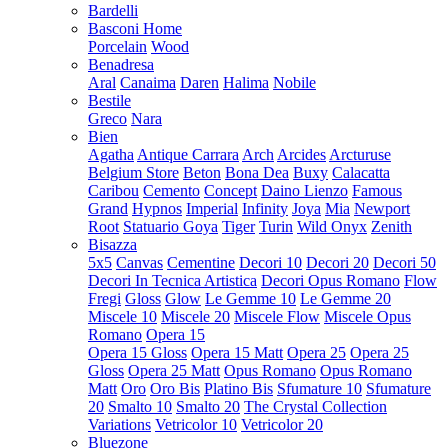
Bardelli
Basconi Home
Porcelain
Wood
Benadresa
Aral
Canaima
Daren
Halima
Nobile
Bestile
Greco
Nara
Bien
Agatha
Antique Carrara
Arch
Arcides
Arcturuse
Belgium Store
Beton
Bona Dea
Buxy
Calacatta
Caribou
Cemento
Concept
Daino Lienzo
Famous
Grand
Hypnos
Imperial
Infinity
Joya
Mia
Newport
Root
Statuario Goya
Tiger
Turin
Wild Onyx
Zenith
Bisazza
5x5
Canvas
Cementine
Decori 10
Decori 20
Decori 50
Decori In Tecnica Artistica
Decori Opus Romano
Flow
Fregi
Gloss
Glow
Le Gemme 10
Le Gemme 20
Miscele 10
Miscele 20
Miscele Flow
Miscele Opus
Romano
Opera 15
Opera 15 Gloss
Opera 15 Matt
Opera 25
Opera 25
Gloss
Opera 25 Matt
Opus Romano
Opus Romano
Matt
Oro
Oro Bis
Platino Bis
Sfumature 10
Sfumature
20
Smalto 10
Smalto 20
The Crystal Collection
Variations
Vetricolor 10
Vetricolor 20
Bluezone