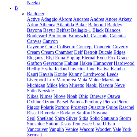
Neeko
B
Baldocer
Active
Adaggio
Akrom
Ancares
Andrea
Anore
Arkety
Arlon
Athenea
Atlantida
Baker
Balmoral
Barkley
Bayona
Bayur
Belfast
Bellagio-1
Black
Blancos
Boulevard
Boutonne
Brunswich
Calacatta
Calcutta
Canvas
Canyon
Cayenne
Code
Coliseum
Concept
Concrete
Coverty
Cream
Cream Chamber
Delf
Detroit
Ducale
Edges
Eleganza
Elyt
Enna
Epping
Eternal
Even
Fox
Grace
Grafton
Greystone
Habitat
Hakea
Hannover
Hardwood
Hedby
Hydra
Iceland
Invictus
June
Kaliva
Kamba
Kauri
Kavala
Kotibe
Kunny
Larchwood
Leeds
Liverpool
Lux Marmorea
Maia
Maine
Maryland
Michigan
Milos
Mon
Muretto
Naoki
Navora
Neve
Satin
Nexside
Nikea
Nimes
Niove
Noah
Ohio
Oneway
Otawa
Oxiline
Ozone
Parsel
Patmos
Pembrey
Pienza
Pierre
Piggot
Polaris
Portoro
Prospect
Quarzite
Quios
Raschel
Riscal
Riverdale
Rodano
Sanford
Savona
Seul
Shetland
Shira
Silver
Sitka
Solid
Statuario
Storm
Sunshine
Sutton
Tasos
Tennessee
Ural
Urban
Vancouver
Vanglih
Venice
Wacom
Wooden
Yale
York
Zermatt