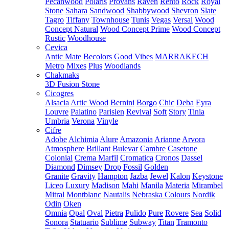
Pecanwood
Polaris
Provans
Raven
Rento
Rock
Royal
Stone
Sahara
Sandwood
Shabbywood
Shevron
Slate
Tagro
Tiffany
Townhouse
Tunis
Vegas
Versal
Wood
Concept Natural
Wood Concept Prime
Wood Concept
Rustic
Woodhouse
Cevica
Antic Mate
Becolors
Good Vibes
MARRAKECH
Metro
Mixes
Plus
Woodlands
Chakmaks
3D Fusion Stone
Cicogres
Alsacia
Artic Wood
Bernini
Borgo
Chic
Deba
Eyra
Louvre
Palatino
Parisien
Revival
Soft
Story
Tinia
Umbria
Verona
Vinyle
Cifre
Adobe
Alchimia
Alure
Amazonia
Arianne
Arvora
Atmosphere
Brillant
Bulevar
Cambre
Casetone
Colonial
Crema Marfil
Cromatica
Cronos
Dassel
Diamond
Dimsey
Drop
Fossil
Golden
Granite
Gravity
Hampton
Jazba
Jewel
Kalon
Keystone
Liceo
Luxury
Madison
Mahi
Manila
Materia
Mirambel
Mitral
Montblanc
Nautalis
Nebraska Colours
Nordik
Odin
Oken
Omnia
Opal
Oval
Pietra
Pulido
Pure
Rovere
Sea
Solid
Sonora
Statuario
Sublime
Subway
Titan
Tramonto