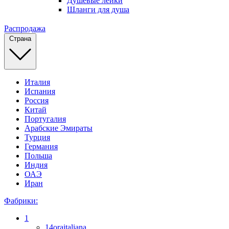
Душевые лейки
Шланги для душа
Распродажа
Страна
Италия
Испания
Россия
Китай
Португалия
Арабские Эмираты
Турция
Германия
Польша
Индия
ОАЭ
Иран
Фабрики:
1
14oraitaliana