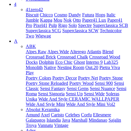
4
41zero42
Biscuit
Chicco
Cosmo
Dandy
Futura
Hops
Italic
Jumble
Kappa
Mou
Nok
Otto
Paper41 Lux
Paper41
Pro
Pixel41
Pulp
Rigo
Solo
Spectre
Superclassica SCB
Superclassica SCG
Superclassica SCW
Technicolor
Two
Wigwag
A
ABK
Alpes Raw
Alpes Wide
Alterego
Atlantis
Blend
Crossroad Brick
Crossroad Chalk
Crossroad Wood
Docks
Dolphin
Eco Chic
Ghost
Interno 9
Lab325
Monolith
Native
Nesting Room
Out.20
Pietra Viva
Play
Poetry Colors
Poetry Decor
Poetry Net
Poetry Stone
Poetry Stone Reloaded
Poetry Wood
Sensi 900
Sensi
Classic
Sensi Fantasy
Sensi Gems
Sensi Nuance
Sensi
Roma
Sensi Signoria
Sensi Up
Sensi Wide
Soleras
Unika
Wide And Style CERAMIC WALLPAPER
Wide And Style Mini
Wide And Style Mini Vol2
Absolut Keramika
Amund
Axel
Caristo
Celebes
Corfu
Ellesmere
Galapagos
Islandia
Java
Marshall
Mindanao
Sajalin
Troya
Vannatu
Vintage
Adex