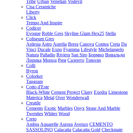
Tribe
Urban
Venetian
Vodevil
Cisa Ceramiche
Liberty
Click
Tempo And Inspire
Codicer
Evoque
Roble Gres
Skyline Glam Hex25
Stella
Coliseum Gres
Ardesia
Astro
Aurelia
Brera
Canova
Contea
Creta
Da
Vinci
Ducale
Expo
Fyamma
Lifestyle
Michelangelo
Natura
Palladio
Riviera
San Siro
Бормио
Вивальди
Лирика
Монца
Рим
Саленто
Тиволи
Colli
Byron
Colorker
Tangram
Cotto d'Este
Black-White
Cement Project
Cluny
Exedra
Limestone
Materica
Metal
Over
Wonderwall
Creatile
Cemento
Exotic
Marbles
Onyx
Stone And Marble
Twenties
Whites
Wood
Creto
Ambra
Aquarelle
Aurora
Avenzo
CEMENTO
SASSOLINO
Calacatta
Calacatta Gold
Checkmate