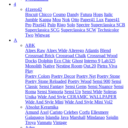
4
41zero42
Biscuit
Chicco
Cosmo
Dandy
Futura
Hops
Italic
Jumble
Kappa
Mou
Nok
Otto
Paper41 Lux
Paper41
Pro
Pixel41
Pulp
Rigo
Solo
Spectre
Superclassica SCB
Superclassica SCG
Superclassica SCW
Technicolor
Two
Wigwag
A
ABK
Alpes Raw
Alpes Wide
Alterego
Atlantis
Blend
Crossroad Brick
Crossroad Chalk
Crossroad Wood
Docks
Dolphin
Eco Chic
Ghost
Interno 9
Lab325
Monolith
Native
Nesting Room
Out.20
Pietra Viva
Play
Poetry Colors
Poetry Decor
Poetry Net
Poetry Stone
Poetry Stone Reloaded
Poetry Wood
Sensi 900
Sensi
Classic
Sensi Fantasy
Sensi Gems
Sensi Nuance
Sensi
Roma
Sensi Signoria
Sensi Up
Sensi Wide
Soleras
Unika
Wide And Style CERAMIC WALLPAPER
Wide And Style Mini
Wide And Style Mini Vol2
Absolut Keramika
Amund
Axel
Caristo
Celebes
Corfu
Ellesmere
Galapagos
Islandia
Java
Marshall
Mindanao
Sajalin
Troya
Vannatu
Vintage
Adex