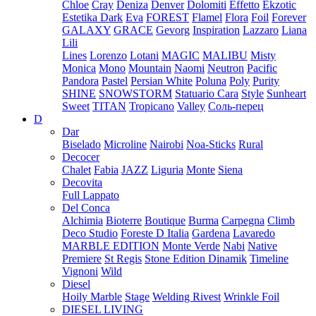
Chloe
Cray
Deniza
Denver
Dolomiti
Effetto
Ekzotic
Estetika Dark
Eva
FOREST
Flamel
Flora
Foil
Forever
GALAXY
GRACE
Gevorg
Inspiration
Lazzaro
Liana
Lili
Lines
Lorenzo
Lotani
MAGIC
MALIBU
Misty
Monica
Mono
Mountain
Naomi
Neutron
Pacific
Pandora
Pastel
Persian White
Poluna
Poly
Purity
SHINE
SNOWSTORM
Statuario Cara
Style
Sunheart
Sweet
TITAN
Tropicano
Valley
Соль-перец
D
Dar
Biselado
Microline
Nairobi
Noa-Sticks
Rural
Decocer
Chalet
Fabia
JAZZ
Liguria
Monte
Siena
Decovita
Full Lappato
Del Conca
Alchimia
Bioterre
Boutique
Burma
Carpegna
Climb
Deco Studio
Foreste D Italia
Gardena
Lavaredo
MARBLE EDITION
Monte Verde
Nabi
Native
Premiere
St Regis
Stone Edition Dinamik
Timeline
Vignoni
Wild
Diesel
Hoily Marble
Stage
Welding Rivest
Wrinkle Foil
DIESEL LIVING