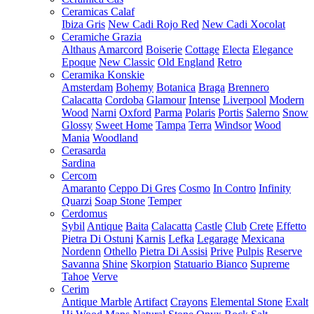
Ceramicas Calaf
Ibiza Gris
New Cadi Rojo Red
New Cadi Xocolat
Ceramiche Grazia
Althaus
Amarcord
Boiserie
Cottage
Electa
Elegance
Epoque
New Classic
Old England
Retro
Ceramika Konskie
Amsterdam
Bohemy
Botanica
Braga
Brennero
Calacatta
Cordoba
Glamour
Intense
Liverpool
Modern
Wood
Narni
Oxford
Parma
Polaris
Portis
Salerno
Snow
Glossy
Sweet Home
Tampa
Terra
Windsor
Wood
Mania
Woodland
Cerasarda
Sardina
Cercom
Amaranto
Ceppo Di Gres
Cosmo
In Contro
Infinity
Quarzi
Soap Stone
Temper
Cerdomus
Sybil
Antique
Baita
Calacatta
Castle
Club
Crete
Effetto
Pietra Di Ostuni
Karnis
Lefka
Legarage
Mexicana
Nordenn
Othello
Pietra Di Assisi
Prive
Pulpis
Reserve
Savanna
Shine
Skorpion
Statuario Bianco
Supreme
Tahoe
Verve
Cerim
Antique Marble
Artifact
Crayons
Elemental Stone
Exalt