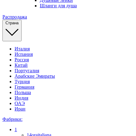
Душевые лейки
Шланги для душа
Распродажа
Страна
Италия
Испания
Россия
Китай
Португалия
Арабские Эмираты
Турция
Германия
Польша
Индия
ОАЭ
Иран
Фабрики:
1
14oraitaliana