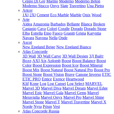
Ceppo Di Gre
Marmo
Moderno
Moderno Beton
Moderno Stucco
Onyx
Slate
Travertino
Una Pietra
Artcer
1Xl
2Xl
Cement
Eco Marble
Marble
Onix
Wood
Arte
Aldea
Amazonia
Barbados
Bellante
Blanca
Broken
Castanio
Cava
Colori
Coralle
Dorado
Dorado Stone
Elba
Estrella
Etno
Fuoco
Graniti
Grigia
Karyntia
Navara
Navona
Nella
Onde
Ascot
New England Beige
New England Bianco
Atlas Concorde
3D Wall
3D Wall Carve
3D Wall Design
3Д Вайт
Волл
AXI
Aix
Aplomb
Boost
Boost Balance
Boost
Color
Boost Expression
Boost Icor
Boost Mineral
Boost Mix
Boost Natural
Boost Natural Pro
Boost Pro
Boost Stone
Boost Vision
Brave
Canone Inverso
ETIC
ETIC PRO
Entice
Exence
Heartwood
Klif
Kone
Log
Log Cansei
Log Select
MARVEL
Marvel 3D
Marvel Diva
Marvel Dream
Marvel Edge
Marvel Epic
Marvel Gala
Marvel Gems
Marvel
Meraviglia
Marvel Onyx
Marvel Pro
Marvel Shine
Marvel Stone
Marvel T
Marvel Travertine
Marvel X
Norde
Nyra
Prism
Vest
Atlas Concorde Russia