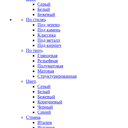
Серый
Белый
Бежевый
По стилю
Под дерево
Под камень
Классика
Под металл
Под кирпич
По типу
Глянцевая
Рельефная
Полуматовая
Матовая
Структурированная
Цвет
Серый
Белый
Бежевый
Коричневый
Черный
Синий
Страна
Италия
Испания