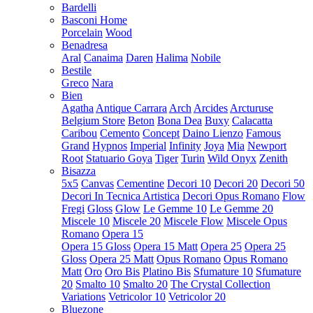
Bardelli
Basconi Home
Porcelain
Wood
Benadresa
Aral
Canaima
Daren
Halima
Nobile
Bestile
Greco
Nara
Bien
Agatha
Antique Carrara
Arch
Arcides
Arcturuse
Belgium Store
Beton
Bona Dea
Buxy
Calacatta
Caribou
Cemento
Concept
Daino Lienzo
Famous
Grand
Hypnos
Imperial
Infinity
Joya
Mia
Newport
Root
Statuario Goya
Tiger
Turin
Wild Onyx
Zenith
Bisazza
5x5
Canvas
Cementine
Decori 10
Decori 20
Decori 50
Decori In Tecnica Artistica
Decori Opus Romano
Flow
Fregi
Gloss
Glow
Le Gemme 10
Le Gemme 20
Miscele 10
Miscele 20
Miscele Flow
Miscele Opus
Romano
Opera 15
Opera 15 Gloss
Opera 15 Matt
Opera 25
Opera 25
Gloss
Opera 25 Matt
Opus Romano
Opus Romano
Matt
Oro
Oro Bis
Platino Bis
Sfumature 10
Sfumature
20
Smalto 10
Smalto 20
The Crystal Collection
Variations
Vetricolor 10
Vetricolor 20
Bluezone