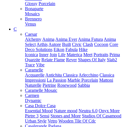
Glossy
Porcelain
Bonaparte
Mosaics
Brennero
Venus
C
Caesar
Alchemy
Anima
Anima Ever
Anima Futura
Anima
Select
Arthis
Autore
Built
Civic
Clash
Cocoon
Core
Deco Solutions
Eikon
Fabula
Hike
Iconica
Inner
Join
Life
Materica
Meet
Portraits
Prima
Quarzite
Relate Flame
Rever
Shapes Of Italy
Slab2
Trace
Vibe
Caramelle
Acquarelle
Antichita Classica
Arlecchino
Classica
Impressioni
La Passion
Marble Porcelain
Mattoni
Naturelle
Pietrine
Rosewood
Sabbia
Caramelle Mosaic
Carmen
Dynamic
Casa Dolce Casa
Essential Mood
Nature mood
Neutra 6.0
Onyx More
Pietre 3
Sensi
Stones and More
Studios Of Casamood
Urban Style
Vetro
Wooden Tile Of Cdc
Casalgrande Padana