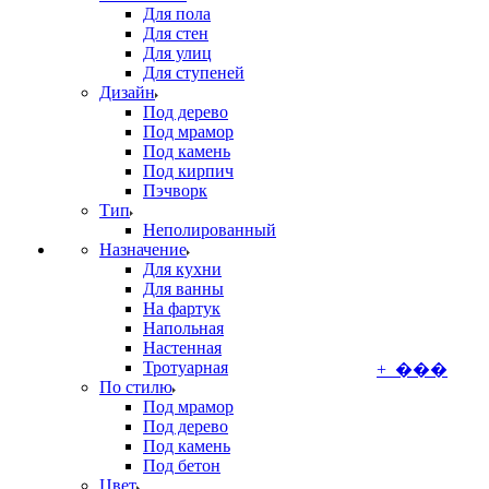
Для пола
Для стен
Для улиц
Для ступеней
Дизайн
Под дерево
Под мрамор
Под камень
Под кирпич
Пэчворк
Тип
Неполированный
Назначение
Для кухни
Для ванны
На фартук
Напольная
Настенная
Тротуарная
+ ���
По стилю
Под мрамор
Под дерево
Под камень
Под бетон
Цвет