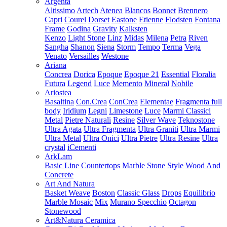
Argenta
Altissimo
Artech
Atenea
Blancos
Bonnet
Brennero
Capri
Courel
Dorset
Eastone
Etienne
Flodsten
Fontana
Frame
Godina
Gravity
Kalksten
Kenzo
Light Stone
Linz
Midas
Milena
Petra
Riven
Sangha
Shanon
Siena
Storm
Tempo
Terma
Vega
Venato
Versailles
Westone
Ariana
Concrea
Dorica
Epoque
Epoque 21
Essential
Floralia
Futura
Legend
Luce
Memento
Mineral
Nobile
Ariostea
Basaltina
Con.Crea
ConCrea
Elementae
Fragmenta full
body
Iridium
Legni
Limestone
Luce
Marmi Classici
Metal
Pietre Naturali
Resine
Silver Wave
Teknostone
Ultra Agata
Ultra Fragmenta
Ultra Graniti
Ultra Marmi
Ultra Metal
Ultra Onici
Ultra Pietre
Ultra Resine
Ultra
crystal
iCementi
ArkLam
Basic Line
Countertops
Marble
Stone
Style
Wood And
Concrete
Art And Natura
Basket Weave
Boston
Classic Glass
Drops
Equilibrio
Marble Mosaic
Mix
Murano Specchio
Octagon
Stonewood
Art&Natura Ceramica