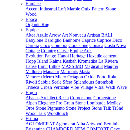
Ennface
Accent
Industrial
Loft
Marble
Onix
Pattern
Stone
Wood
Epoca
Organic Rug
Equipe
Altea
Argile
Arrow
Art Nouveau
Artisan
BALI
Babylone
Bardiglio
Bauhome
Caprice
Caprice Deco
Carrara
Coco
Coimbra
Coralstone
Corsica
Costa Nova
Cottage
Country
Curve
Equipe Ares
Evolution
Fango
Hanoi
Heritage
Hexatile cement
Hopp
Island
Kalma
Kasbah
Kromatika
La Riviera
Lanse
Limit
Lithos
MASSIMO
Magical 3
Magma
Mallorca
Manacor
Marmoris
Masia
Menorca
Metro
Micro
Octagon
Oxide
Porto
Raku
Rivoli
Sabbia
Scale
Sfera
Splendours
Stromboli
Tribeca
Urban
Verticale
Vibe
Village
Vitral
Wadi
Wave
Ergon
Abacus
Architect Resin
Cornerstone
Cornerstone
Alpen
Elegance Pro
Grain Stone
Lombarda
Medley
Oros Stone
Pigmento
Stone Project
Stone Talk
Tr3nd
Wood Talk
Woodtouch
Estima
AGLOMERAT
Aglomerat
Alba
Artwood
Bernini
Brigantina
CHAMBORD NEW
COMFORT
Cave