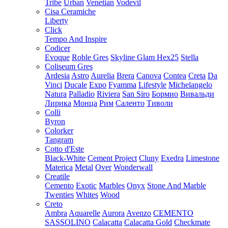
Tribe
Urban
Venetian
Vodevil
Cisa Ceramiche
Liberty
Click
Tempo And Inspire
Codicer
Evoque
Roble Gres
Skyline Glam Hex25
Stella
Coliseum Gres
Ardesia
Astro
Aurelia
Brera
Canova
Contea
Creta
Da
Vinci
Ducale
Expo
Fyamma
Lifestyle
Michelangelo
Natura
Palladio
Riviera
San Siro
Бормио
Вивальди
Лирика
Монца
Рим
Саленто
Тиволи
Colli
Byron
Colorker
Tangram
Cotto d'Este
Black-White
Cement Project
Cluny
Exedra
Limestone
Materica
Metal
Over
Wonderwall
Creatile
Cemento
Exotic
Marbles
Onyx
Stone And Marble
Twenties
Whites
Wood
Creto
Ambra
Aquarelle
Aurora
Avenzo
CEMENTO
SASSOLINO
Calacatta
Calacatta Gold
Checkmate