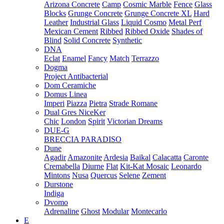
Arizona Concrete
Camp
Cosmic Marble
Fence
Glass
Blocks
Grunge Concrete
Grunge Concrete XL
Hard
Leather
Industrial Glass
Liquid Cosmo
Metal Perf
Mexican Cement
Ribbed
Ribbed Oxide
Shades of
Blind
Solid Concrete
Synthetic
DNA
Eclat
Enamel
Fancy
Match
Terrazzo
Dogma
Project Antibacterial
Dom Ceramiche
Domus Linea
Imperi
Piazza
Pietra
Strade Romane
Dual Gres NiceKer
Chic
London
Spirit
Victorian Dreams
DUE-G
BRECCIA PARADISO
Dune
Agadir
Amazonite
Ardesia
Baikal
Calacatta
Caronte
Cremabella
Diurne
Flat
Kit-Kat Mosaic
Leonardo
Mintons
Nusa
Quercus
Selene
Zement
Durstone
Indiga
Dvomo
Adrenaline
Ghost
Modular
Montecarlo
E