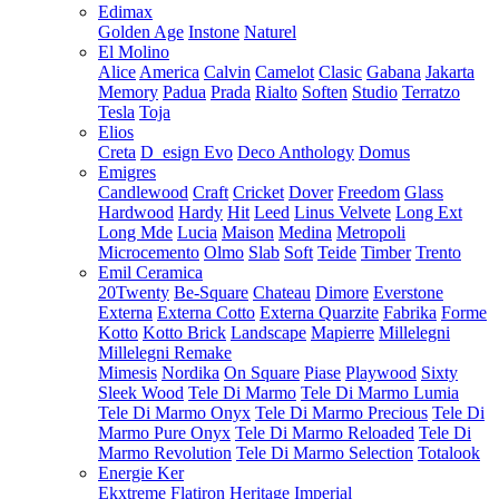
Edimax
Golden Age
Instone
Naturel
El Molino
Alice
America
Calvin
Camelot
Clasic
Gabana
Jakarta
Memory
Padua
Prada
Rialto
Soften
Studio
Terratzo
Tesla
Toja
Elios
Creta
D_esign Evo
Deco Anthology
Domus
Emigres
Candlewood
Craft
Cricket
Dover
Freedom
Glass
Hardwood
Hardy
Hit
Leed
Linus Velvete
Long Ext
Long Mde
Lucia
Maison
Medina
Metropoli
Microcemento
Olmo
Slab
Soft
Teide
Timber
Trento
Emil Ceramica
20Twenty
Be-Square
Chateau
Dimore
Everstone
Externa
Externa Cotto
Externa Quarzite
Fabrika
Forme
Kotto
Kotto Brick
Landscape
Mapierre
Millelegni
Millelegni Remake
Mimesis
Nordika
On Square
Piase
Playwood
Sixty
Sleek Wood
Tele Di Marmo
Tele Di Marmo Lumia
Tele Di Marmo Onyx
Tele Di Marmo Precious
Tele Di
Marmo Pure Onyx
Tele Di Marmo Reloaded
Tele Di
Marmo Revolution
Tele Di Marmo Selection
Totalook
Energie Ker
Ekxtreme
Flatiron
Heritage
Imperial