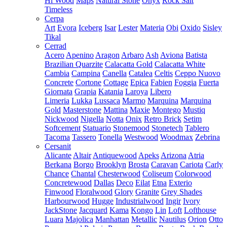
Hi Wood
Maps
Natural Stone
Onyx
Rock Salt
Timeless
Cerpa
Art
Evora
Iceberg
Isar
Lester
Materia
Obi
Oxido
Sisley
Tikal
Cerrad
Acero
Apenino
Aragon
Arbaro
Ash
Aviona
Batista
Brazilian Quarzite
Calacatta Gold
Calacatta White
Cambia
Campina
Canella
Catalea
Celtis
Ceppo Nuovo
Concrete
Cortone
Cottage
Epica
Fabien
Foggia
Fuerta
Giornata
Grapia
Katania
Laroya
Libero
Limeria
Lukka
Lussaca
Marmo
Marquina
Marquina
Gold
Masterstone
Mattina
Maxie
Montego
Mustiq
Nickwood
Nigella
Notta
Onix
Retro Brick
Setim
Softcement
Statuario
Stonemood
Stonetech
Tablero
Tacoma
Tassero
Tonella
Westwood
Woodmax
Zebrina
Cersanit
Alicante
Altair
Antiquewood
Apeks
Arizona
Atria
Berkana
Borgo
Brooklyn
Brosta
Caravan
Cariota
Carly
Chance
Chantal
Chesterwood
Coliseum
Colorwood
Concretewood
Dallas
Deco
Eilat
Etna
Exterio
Finwood
Floralwood
Glory
Granite
Grey Shades
Harbourwood
Hugge
Industrialwood
Ingir
Ivory
JackStone
Jacquard
Kama
Kongo
Lin
Loft
Lofthouse
Luara
Majolica
Manhattan
Metallic
Nautilus
Orion
Otto