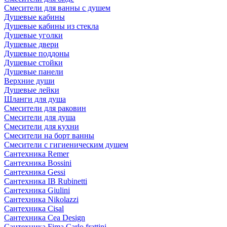
Смесители для ванны с душем
Душевые кабины
Душевые кабины из стекла
Душевые уголки
Душевые двери
Душевые поддоны
Душевые стойки
Душевые панели
Верхние души
Душевые лейки
Шланги для душа
Смесители для раковин
Смесители для душа
Смесители для кухни
Смесители на борт ванны
Смесители с гигиеническим душем
Сантехника Remer
Сантехника Bossini
Сантехника Gessi
Сантехника IB Rubinetti
Сантехника Giulini
Сантехника Nikolazzi
Сантехника Cisal
Сантехника Cea Design
Сантехника Fima Carlo frattini