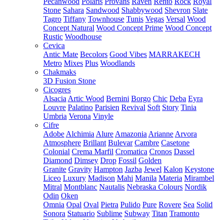
Pecanwood
Polaris
Provans
Raven
Rento
Rock
Royal
Stone
Sahara
Sandwood
Shabbywood
Shevron
Slate
Tagro
Tiffany
Townhouse
Tunis
Vegas
Versal
Wood
Concept Natural
Wood Concept Prime
Wood Concept
Rustic
Woodhouse
Cevica
Antic Mate
Becolors
Good Vibes
MARRAKECH
Metro
Mixes
Plus
Woodlands
Chakmaks
3D Fusion Stone
Cicogres
Alsacia
Artic Wood
Bernini
Borgo
Chic
Deba
Eyra
Louvre
Palatino
Parisien
Revival
Soft
Story
Tinia
Umbria
Verona
Vinyle
Cifre
Adobe
Alchimia
Alure
Amazonia
Arianne
Arvora
Atmosphere
Brillant
Bulevar
Cambre
Casetone
Colonial
Crema Marfil
Cromatica
Cronos
Dassel
Diamond
Dimsey
Drop
Fossil
Golden
Granite
Gravity
Hampton
Jazba
Jewel
Kalon
Keystone
Liceo
Luxury
Madison
Mahi
Manila
Materia
Mirambel
Mitral
Montblanc
Nautalis
Nebraska Colours
Nordik
Odin
Oken
Omnia
Opal
Oval
Pietra
Pulido
Pure
Rovere
Sea
Solid
Sonora
Statuario
Sublime
Subway
Titan
Tramonto