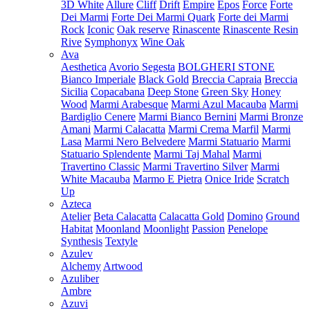
3D White
Allure
Cliff
Drift
Empire
Epos
Force
Forte
Dei Marmi
Forte Dei Marmi Quark
Forte dei Marmi
Rock
Iconic
Oak reserve
Rinascente
Rinascente Resin
Rive
Symphonyx
Wine Oak
Ava
Aesthetica
Avorio Segesta
BOLGHERI STONE
Bianco Imperiale
Black Gold
Breccia Capraia
Breccia
Sicilia
Copacabana
Deep Stone
Green Sky
Honey
Wood
Marmi Arabesque
Marmi Azul Macauba
Marmi
Bardiglio Cenere
Marmi Bianco Bernini
Marmi Bronze
Amani
Marmi Calacatta
Marmi Crema Marfil
Marmi
Lasa
Marmi Nero Belvedere
Marmi Statuario
Marmi
Statuario Splendente
Marmi Taj Mahal
Marmi
Travertino Classic
Marmi Travertino Silver
Marmi
White Macauba
Marmo E Pietra
Onice Iride
Scratch
Up
Azteca
Atelier
Beta Calacatta
Calacatta Gold
Domino
Ground
Habitat
Moonland
Moonlight
Passion
Penelope
Synthesis
Textyle
Azulev
Alchemy
Artwood
Azuliber
Ambre
Azuvi