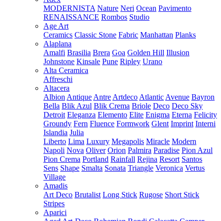
MODERNISTA
Nature
Neri
Ocean
Pavimento
RENAISSANCE
Rombos
Studio
Age Art
Ceramics
Classic Stone
Fabric
Manhattan
Planks
Alaplana
Amalfi
Brasilia
Brera
Goa
Golden Hill
Illusion
Johnstone
Kinsale
Pune
Ripley
Urano
Alta Ceramica
Affreschi
Altacera
Albion
Antique
Antre
Artdeco
Atlantic
Avenue
Bayron
Bella
Blik Azul
Blik Crema
Briole
Deco
Deco Sky
Detroit
Eleganza
Elemento
Elite
Enigma
Eterna
Felicity
Groundy
Fern
Fluence
Formwork
Glent
Imprint
Interni
Islandia
Julia
Liberto
Lima
Luxury
Megapolis
Miracle
Modern
Napoli
Nova
Oliver
Orion
Palmira
Paradise
Pion Azul
Pion Crema
Portland
Rainfall
Rejina
Resort
Santos
Sens
Shape
Smalta
Sonata
Triangle
Veronica
Vertus
Village
Amadis
Art Deco
Brutalist
Long Stick
Rugose
Short Stick
Stripes
Aparici