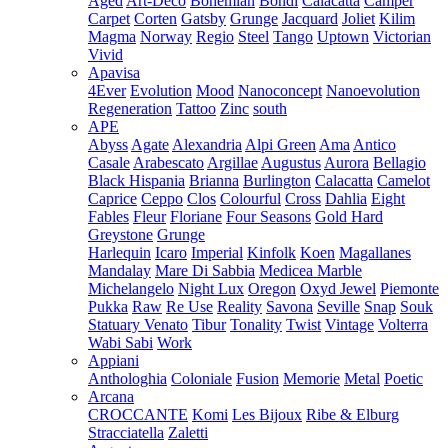
Aged
Art-Deco
Bohemian
Bondi
Calacatta
Camper
Carpet
Corten
Gatsby
Grunge
Jacquard
Joliet
Kilim
Magma
Norway
Regio
Steel
Tango
Uptown
Victorian
Vivid
Apavisa
4Ever
Evolution
Mood
Nanoconcept
Nanoevolution
Regeneration
Tattoo
Zinc
south
APE
Abyss
Agate
Alexandria
Alpi Green
Ama
Antico
Casale
Arabescato
Argillae
Augustus
Aurora
Bellagio
Black Hispania
Brianna
Burlington
Calacatta
Camelot
Caprice
Ceppo
Clos
Colourful
Cross
Dahlia
Eight
Fables
Fleur
Floriane
Four Seasons
Gold Hard
Greystone
Grunge
Harlequin
Icaro
Imperial
Kinfolk
Koen
Magallanes
Mandalay
Mare Di Sabbia
Medicea Marble
Michelangelo
Night Lux
Oregon
Oxyd Jewel
Piemonte
Pukka
Raw
Re Use
Reality
Savona
Seville
Snap
Souk
Statuary Venato
Tibur
Tonality
Twist
Vintage
Volterra
Wabi Sabi
Work
Appiani
Anthologhia
Coloniale
Fusion
Memorie
Metal
Poetic
Arcana
CROCCANTE
Komi
Les Bijoux
Ribe & Elburg
Stracciatella
Zaletti