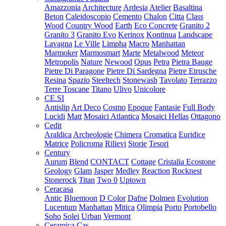
Amazzonia
Architecture
Ardesia
Atelier
Basaltina
Beton
Caleidoscopio
Cemento
Chalon
Citta
Class
Wood
Country Wood
Earth
Eco Concrete
Granito 2
Granito 3
Granito Evo
Kerinox
Kontinua
Landscape
Lavagna
Le Ville
Limpha
Macro
Manhattan
Marmoker
Marmosmart
Marte
Metalwood
Meteor
Metropolis
Nature
Newood
Opus
Petra
Pietra Bauge
Pietre Di Paragone
Pietre Di Sardegna
Pietre Etrusche
Resina
Spazio
Steeltech
Stonewash
Tavolato
Terrazzo
Terre Toscane
Titano
Ulivo
Unicolore
CE.SI
Antislip
Art Deco
Cosmo
Epoque
Fantasie
Full Body
Lucidi
Matt
Mosaici Atlantica
Mosaici Hellas
Ottagono
Cedit
Araldica
Archeologie
Chimera
Cromatica
Euridice
Matrice
Policroma
Rilievi
Storie
Tesori
Century
Aurum
Blend
CONTACT
Cottage
Cristalia
Ecostone
Geology
Glam
Jasper
Medley
Reaction
Rocknest
Stonerock
Titan
Two 0
Uptown
Ceracasa
Antic
Bluemoon
D Color
Dafne
Dolmen
Evolution
Lucentum
Manhattan
Mitica
Olimpia
Porto
Portobello
Soho
Solei
Urban
Vermont
Ceramica Cas