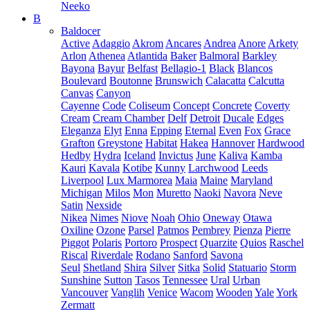
Neeko
B
Baldocer
Active
Adaggio
Akrom
Ancares
Andrea
Anore
Arkety
Arlon
Athenea
Atlantida
Baker
Balmoral
Barkley
Bayona
Bayur
Belfast
Bellagio-1
Black
Blancos
Boulevard
Boutonne
Brunswich
Calacatta
Calcutta
Canvas
Canyon
Cayenne
Code
Coliseum
Concept
Concrete
Coverty
Cream
Cream Chamber
Delf
Detroit
Ducale
Edges
Eleganza
Elyt
Enna
Epping
Eternal
Even
Fox
Grace
Grafton
Greystone
Habitat
Hakea
Hannover
Hardwood
Hedby
Hydra
Iceland
Invictus
June
Kaliva
Kamba
Kauri
Kavala
Kotibe
Kunny
Larchwood
Leeds
Liverpool
Lux Marmorea
Maia
Maine
Maryland
Michigan
Milos
Mon
Muretto
Naoki
Navora
Neve
Satin
Nexside
Nikea
Nimes
Niove
Noah
Ohio
Oneway
Otawa
Oxiline
Ozone
Parsel
Patmos
Pembrey
Pienza
Pierre
Piggot
Polaris
Portoro
Prospect
Quarzite
Quios
Raschel
Riscal
Riverdale
Rodano
Sanford
Savona
Seul
Shetland
Shira
Silver
Sitka
Solid
Statuario
Storm
Sunshine
Sutton
Tasos
Tennessee
Ural
Urban
Vancouver
Vanglih
Venice
Wacom
Wooden
Yale
York
Zermatt