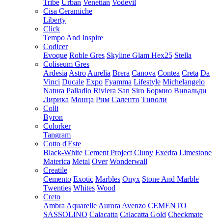
Tribe
Urban
Venetian
Vodevil
Cisa Ceramiche
Liberty
Click
Tempo And Inspire
Codicer
Evoque
Roble Gres
Skyline Glam Hex25
Stella
Coliseum Gres
Ardesia
Astro
Aurelia
Brera
Canova
Contea
Creta
Da
Vinci
Ducale
Expo
Fyamma
Lifestyle
Michelangelo
Natura
Palladio
Riviera
San Siro
Бормио
Вивальди
Лирика
Монца
Рим
Саленто
Тиволи
Colli
Byron
Colorker
Tangram
Cotto d'Este
Black-White
Cement Project
Cluny
Exedra
Limestone
Materica
Metal
Over
Wonderwall
Creatile
Cemento
Exotic
Marbles
Onyx
Stone And Marble
Twenties
Whites
Wood
Creto
Ambra
Aquarelle
Aurora
Avenzo
CEMENTO
SASSOLINO
Calacatta
Calacatta Gold
Checkmate