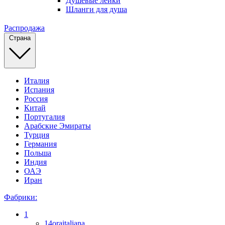
Душевые лейки
Шланги для душа
Распродажа
Страна
Италия
Испания
Россия
Китай
Португалия
Арабские Эмираты
Турция
Германия
Польша
Индия
ОАЭ
Иран
Фабрики:
1
14oraitaliana