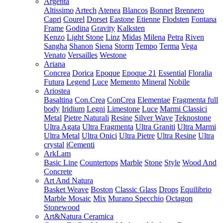
Argenta
Altissimo
Artech
Atenea
Blancos
Bonnet
Brennero
Capri
Courel
Dorset
Eastone
Etienne
Flodsten
Fontana
Frame
Godina
Gravity
Kalksten
Kenzo
Light Stone
Linz
Midas
Milena
Petra
Riven
Sangha
Shanon
Siena
Storm
Tempo
Terma
Vega
Venato
Versailles
Westone
Ariana
Concrea
Dorica
Epoque
Epoque 21
Essential
Floralia
Futura
Legend
Luce
Memento
Mineral
Nobile
Ariostea
Basaltina
Con.Crea
ConCrea
Elementae
Fragmenta full
body
Iridium
Legni
Limestone
Luce
Marmi Classici
Metal
Pietre Naturali
Resine
Silver Wave
Teknostone
Ultra Agata
Ultra Fragmenta
Ultra Graniti
Ultra Marmi
Ultra Metal
Ultra Onici
Ultra Pietre
Ultra Resine
Ultra
crystal
iCementi
ArkLam
Basic Line
Countertops
Marble
Stone
Style
Wood And
Concrete
Art And Natura
Basket Weave
Boston
Classic Glass
Drops
Equilibrio
Marble Mosaic
Mix
Murano Specchio
Octagon
Stonewood
Art&Natura Ceramica