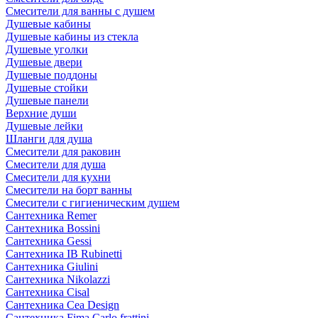
Смесители для ванны с душем
Душевые кабины
Душевые кабины из стекла
Душевые уголки
Душевые двери
Душевые поддоны
Душевые стойки
Душевые панели
Верхние души
Душевые лейки
Шланги для душа
Смесители для раковин
Смесители для душа
Смесители для кухни
Смесители на борт ванны
Смесители с гигиеническим душем
Сантехника Remer
Сантехника Bossini
Сантехника Gessi
Сантехника IB Rubinetti
Сантехника Giulini
Сантехника Nikolazzi
Сантехника Cisal
Сантехника Cea Design
Сантехника Fima Carlo frattini