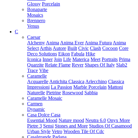
Glossy
Porcelain
Bonaparte
Mosaics
Brennero
Venus
C
Caesar
Alchemy
Anima
Anima Ever
Anima Futura
Anima
Select
Arthis
Autore
Built
Civic
Clash
Cocoon
Core
Deco Solutions
Eikon
Fabula
Hike
Iconica
Inner
Join
Life
Materica
Meet
Portraits
Prima
Quarzite
Relate Flame
Rever
Shapes Of Italy
Slab2
Trace
Vibe
Caramelle
Acquarelle
Antichita Classica
Arlecchino
Classica
Impressioni
La Passion
Marble Porcelain
Mattoni
Naturelle
Pietrine
Rosewood
Sabbia
Caramelle Mosaic
Carmen
Dynamic
Casa Dolce Casa
Essential Mood
Nature mood
Neutra 6.0
Onyx More
Pietre 3
Sensi
Stones and More
Studios Of Casamood
Urban Style
Vetro
Wooden Tile Of Cdc
Casalgrande Padana