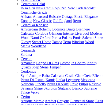
Ceramicas Calaf
Ibiza Gris
New Cadi Rojo Red
New Cadi Xocolat
Ceramiche Grazia
Althaus
Amarcord
Boiserie
Cottage
Electa
Elegance
Epoque
New Classic
Old England
Retro
Ceramika Konskie
Amsterdam
Bohemy
Botanica
Braga
Brennero
Calacatta
Cordoba
Glamour
Intense
Liverpool
Modern
Wood
Narni
Oxford
Parma
Polaris
Portis
Salerno
Snow
Glossy
Sweet Home
Tampa
Terra
Windsor
Wood
Mania
Woodland
Cerasarda
Sardina
Cercom
Amaranto
Ceppo Di Gres
Cosmo
In Contro
Infinity
Quarzi
Soap Stone
Temper
Cerdomus
Sybil
Antique
Baita
Calacatta
Castle
Club
Crete
Effetto
Pietra Di Ostuni
Karnis
Lefka
Legarage
Mexicana
Nordenn
Othello
Pietra Di Assisi
Prive
Pulpis
Reserve
Savanna
Shine
Skorpion
Statuario Bianco
Supreme
Tahoe
Verve
Cerim
Antique Marble
Artifact
Crayons
Elemental Stone
Exalt