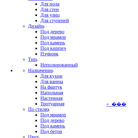
Для пола
Для стен
Для улиц
Для ступеней
Дизайн
Под дерево
Под мрамор
Под камень
Под кирпич
Пэчворк
Тип
Неполированный
Назначение
Для кухни
Для ванны
На фартук
Напольная
Настенная
Тротуарная
+ ���
По стилю
Под мрамор
Под дерево
Под камень
Под бетон
Цвет