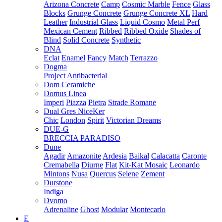
Arizona Concrete
Camp
Cosmic Marble
Fence
Glass
Blocks
Grunge Concrete
Grunge Concrete XL
Hard
Leather
Industrial Glass
Liquid Cosmo
Metal Perf
Mexican Cement
Ribbed
Ribbed Oxide
Shades of
Blind
Solid Concrete
Synthetic
DNA
Eclat
Enamel
Fancy
Match
Terrazzo
Dogma
Project Antibacterial
Dom Ceramiche
Domus Linea
Imperi
Piazza
Pietra
Strade Romane
Dual Gres NiceKer
Chic
London
Spirit
Victorian Dreams
DUE-G
BRECCIA PARADISO
Dune
Agadir
Amazonite
Ardesia
Baikal
Calacatta
Caronte
Cremabella
Diurne
Flat
Kit-Kat Mosaic
Leonardo
Mintons
Nusa
Quercus
Selene
Zement
Durstone
Indiga
Dvomo
Adrenaline
Ghost
Modular
Montecarlo
E