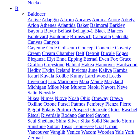
Neeko
B
Baldocer
Active
Adaggio
Akrom
Ancares
Andrea
Anore
Arkety
Arlon
Athenea
Atlantida
Baker
Balmoral
Barkley
Bayona
Bayur
Belfast
Bellagio-1
Black
Blancos
Boulevard
Boutonne
Brunswich
Calacatta
Calcutta
Canvas
Canyon
Cayenne
Code
Coliseum
Concept
Concrete
Coverty
Cream
Cream Chamber
Delf
Detroit
Ducale
Edges
Eleganza
Elyt
Enna
Epping
Eternal
Even
Fox
Grace
Grafton
Greystone
Habitat
Hakea
Hannover
Hardwood
Hedby
Hydra
Iceland
Invictus
June
Kaliva
Kamba
Kauri
Kavala
Kotibe
Kunny
Larchwood
Leeds
Liverpool
Lux Marmorea
Maia
Maine
Maryland
Michigan
Milos
Mon
Muretto
Naoki
Navora
Neve
Satin
Nexside
Nikea
Nimes
Niove
Noah
Ohio
Oneway
Otawa
Oxiline
Ozone
Parsel
Patmos
Pembrey
Pienza
Pierre
Piggot
Polaris
Portoro
Prospect
Quarzite
Quios
Raschel
Riscal
Riverdale
Rodano
Sanford
Savona
Seul
Shetland
Shira
Silver
Sitka
Solid
Statuario
Storm
Sunshine
Sutton
Tasos
Tennessee
Ural
Urban
Vancouver
Vanglih
Venice
Wacom
Wooden
Yale
York
Zermatt