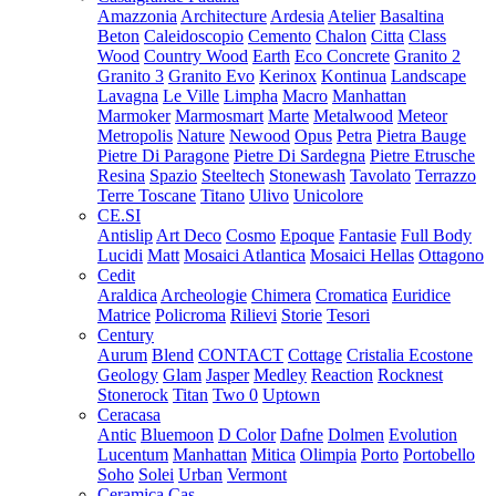
Amazzonia
Architecture
Ardesia
Atelier
Basaltina
Beton
Caleidoscopio
Cemento
Chalon
Citta
Class
Wood
Country Wood
Earth
Eco Concrete
Granito 2
Granito 3
Granito Evo
Kerinox
Kontinua
Landscape
Lavagna
Le Ville
Limpha
Macro
Manhattan
Marmoker
Marmosmart
Marte
Metalwood
Meteor
Metropolis
Nature
Newood
Opus
Petra
Pietra Bauge
Pietre Di Paragone
Pietre Di Sardegna
Pietre Etrusche
Resina
Spazio
Steeltech
Stonewash
Tavolato
Terrazzo
Terre Toscane
Titano
Ulivo
Unicolore
CE.SI
Antislip
Art Deco
Cosmo
Epoque
Fantasie
Full Body
Lucidi
Matt
Mosaici Atlantica
Mosaici Hellas
Ottagono
Cedit
Araldica
Archeologie
Chimera
Cromatica
Euridice
Matrice
Policroma
Rilievi
Storie
Tesori
Century
Aurum
Blend
CONTACT
Cottage
Cristalia
Ecostone
Geology
Glam
Jasper
Medley
Reaction
Rocknest
Stonerock
Titan
Two 0
Uptown
Ceracasa
Antic
Bluemoon
D Color
Dafne
Dolmen
Evolution
Lucentum
Manhattan
Mitica
Olimpia
Porto
Portobello
Soho
Solei
Urban
Vermont
Ceramica Cas