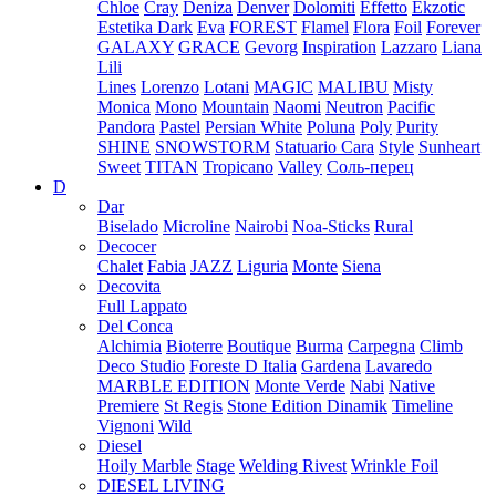
Chloe
Cray
Deniza
Denver
Dolomiti
Effetto
Ekzotic
Estetika Dark
Eva
FOREST
Flamel
Flora
Foil
Forever
GALAXY
GRACE
Gevorg
Inspiration
Lazzaro
Liana
Lili
Lines
Lorenzo
Lotani
MAGIC
MALIBU
Misty
Monica
Mono
Mountain
Naomi
Neutron
Pacific
Pandora
Pastel
Persian White
Poluna
Poly
Purity
SHINE
SNOWSTORM
Statuario Cara
Style
Sunheart
Sweet
TITAN
Tropicano
Valley
Соль-перец
D
Dar
Biselado
Microline
Nairobi
Noa-Sticks
Rural
Decocer
Chalet
Fabia
JAZZ
Liguria
Monte
Siena
Decovita
Full Lappato
Del Conca
Alchimia
Bioterre
Boutique
Burma
Carpegna
Climb
Deco Studio
Foreste D Italia
Gardena
Lavaredo
MARBLE EDITION
Monte Verde
Nabi
Native
Premiere
St Regis
Stone Edition Dinamik
Timeline
Vignoni
Wild
Diesel
Hoily Marble
Stage
Welding Rivest
Wrinkle Foil
DIESEL LIVING