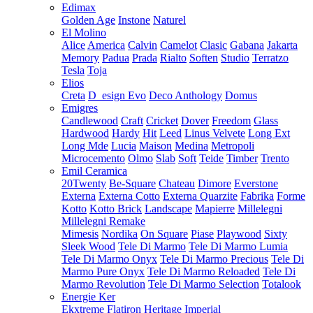
Edimax
Golden Age
Instone
Naturel
El Molino
Alice
America
Calvin
Camelot
Clasic
Gabana
Jakarta
Memory
Padua
Prada
Rialto
Soften
Studio
Terratzo
Tesla
Toja
Elios
Creta
D_esign Evo
Deco Anthology
Domus
Emigres
Candlewood
Craft
Cricket
Dover
Freedom
Glass
Hardwood
Hardy
Hit
Leed
Linus Velvete
Long Ext
Long Mde
Lucia
Maison
Medina
Metropoli
Microcemento
Olmo
Slab
Soft
Teide
Timber
Trento
Emil Ceramica
20Twenty
Be-Square
Chateau
Dimore
Everstone
Externa
Externa Cotto
Externa Quarzite
Fabrika
Forme
Kotto
Kotto Brick
Landscape
Mapierre
Millelegni
Millelegni Remake
Mimesis
Nordika
On Square
Piase
Playwood
Sixty
Sleek Wood
Tele Di Marmo
Tele Di Marmo Lumia
Tele Di Marmo Onyx
Tele Di Marmo Precious
Tele Di
Marmo Pure Onyx
Tele Di Marmo Reloaded
Tele Di
Marmo Revolution
Tele Di Marmo Selection
Totalook
Energie Ker
Ekxtreme
Flatiron
Heritage
Imperial