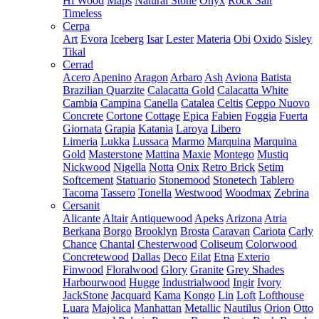
Hi Wood
Maps
Natural Stone
Onyx
Rock Salt
Timeless
Cerpa
Art
Evora
Iceberg
Isar
Lester
Materia
Obi
Oxido
Sisley
Tikal
Cerrad
Acero
Apenino
Aragon
Arbaro
Ash
Aviona
Batista
Brazilian Quarzite
Calacatta Gold
Calacatta White
Cambia
Campina
Canella
Catalea
Celtis
Ceppo Nuovo
Concrete
Cortone
Cottage
Epica
Fabien
Foggia
Fuerta
Giornata
Grapia
Katania
Laroya
Libero
Limeria
Lukka
Lussaca
Marmo
Marquina
Marquina
Gold
Masterstone
Mattina
Maxie
Montego
Mustiq
Nickwood
Nigella
Notta
Onix
Retro Brick
Setim
Softcement
Statuario
Stonemood
Stonetech
Tablero
Tacoma
Tassero
Tonella
Westwood
Woodmax
Zebrina
Cersanit
Alicante
Altair
Antiquewood
Apeks
Arizona
Atria
Berkana
Borgo
Brooklyn
Brosta
Caravan
Cariota
Carly
Chance
Chantal
Chesterwood
Coliseum
Colorwood
Concretewood
Dallas
Deco
Eilat
Etna
Exterio
Finwood
Floralwood
Glory
Granite
Grey Shades
Harbourwood
Hugge
Industrialwood
Ingir
Ivory
JackStone
Jacquard
Kama
Kongo
Lin
Loft
Lofthouse
Luara
Majolica
Manhattan
Metallic
Nautilus
Orion
Otto