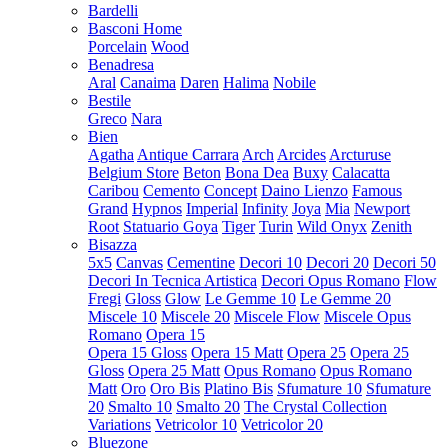
Bardelli
Basconi Home
Porcelain
Wood
Benadresa
Aral
Canaima
Daren
Halima
Nobile
Bestile
Greco
Nara
Bien
Agatha
Antique Carrara
Arch
Arcides
Arcturuse
Belgium Store
Beton
Bona Dea
Buxy
Calacatta
Caribou
Cemento
Concept
Daino Lienzo
Famous
Grand
Hypnos
Imperial
Infinity
Joya
Mia
Newport
Root
Statuario Goya
Tiger
Turin
Wild Onyx
Zenith
Bisazza
5x5
Canvas
Cementine
Decori 10
Decori 20
Decori 50
Decori In Tecnica Artistica
Decori Opus Romano
Flow
Fregi
Gloss
Glow
Le Gemme 10
Le Gemme 20
Miscele 10
Miscele 20
Miscele Flow
Miscele Opus
Romano
Opera 15
Opera 15 Gloss
Opera 15 Matt
Opera 25
Opera 25
Gloss
Opera 25 Matt
Opus Romano
Opus Romano
Matt
Oro
Oro Bis
Platino Bis
Sfumature 10
Sfumature
20
Smalto 10
Smalto 20
The Crystal Collection
Variations
Vetricolor 10
Vetricolor 20
Bluezone