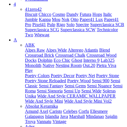
4
41zero42
Biscuit
Chicco
Cosmo
Dandy
Futura
Hops
Italic
Jumble
Kappa
Mou
Nok
Otto
Paper41 Lux
Paper41
Pro
Pixel41
Pulp
Rigo
Solo
Spectre
Superclassica SCB
Superclassica SCG
Superclassica SCW
Technicolor
Two
Wigwag
A
ABK
Alpes Raw
Alpes Wide
Alterego
Atlantis
Blend
Crossroad Brick
Crossroad Chalk
Crossroad Wood
Docks
Dolphin
Eco Chic
Ghost
Interno 9
Lab325
Monolith
Native
Nesting Room
Out.20
Pietra Viva
Play
Poetry Colors
Poetry Decor
Poetry Net
Poetry Stone
Poetry Stone Reloaded
Poetry Wood
Sensi 900
Sensi
Classic
Sensi Fantasy
Sensi Gems
Sensi Nuance
Sensi
Roma
Sensi Signoria
Sensi Up
Sensi Wide
Soleras
Unika
Wide And Style CERAMIC WALLPAPER
Wide And Style Mini
Wide And Style Mini Vol2
Absolut Keramika
Amund
Axel
Caristo
Celebes
Corfu
Ellesmere
Galapagos
Islandia
Java
Marshall
Mindanao
Sajalin
Troya
Vannatu
Vintage
Adex