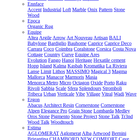
Ennface
Accent
Industrial
Loft
Marble
Onix
Pattern
Stone
Wood
Epoca
Organic Rug
Equipe
Altea
Argile
Arrow
Art Nouveau
Artisan
BALI
Babylone
Bardiglio
Bauhome
Caprice
Caprice Deco
Carrara
Coco
Coimbra
Coralstone
Corsica
Costa Nova
Cottage
Country
Curve
Equipe Ares
Evolution
Fango
Hanoi
Heritage
Hexatile cement
Hopp
Island
Kalma
Kasbah
Kromatika
La Riviera
Lanse
Limit
Lithos
MASSIMO
Magical 3
Magma
Mallorca
Manacor
Marmoris
Masia
Menorca
Metro
Micro
Octagon
Oxide
Porto
Raku
Rivoli
Sabbia
Scale
Sfera
Splendours
Stromboli
Tribeca
Urban
Verticale
Vibe
Village
Vitral
Wadi
Wave
Ergon
Abacus
Architect Resin
Cornerstone
Cornerstone
Alpen
Elegance Pro
Grain Stone
Lombarda
Medley
Oros Stone
Pigmento
Stone Project
Stone Talk
Tr3nd
Wood Talk
Woodtouch
Estima
AGLOMERAT
Aglomerat
Alba
Artwood
Bernini
Brigantina
CHAMBORD NEW
COMFORT
Cave