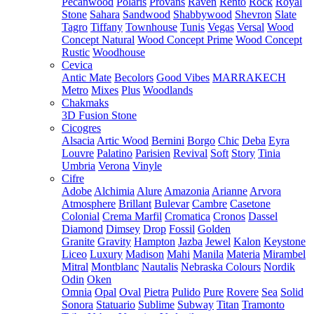
Pecanwood
Polaris
Provans
Raven
Rento
Rock
Royal
Stone
Sahara
Sandwood
Shabbywood
Shevron
Slate
Tagro
Tiffany
Townhouse
Tunis
Vegas
Versal
Wood
Concept Natural
Wood Concept Prime
Wood Concept
Rustic
Woodhouse
Cevica
Antic Mate
Becolors
Good Vibes
MARRAKECH
Metro
Mixes
Plus
Woodlands
Chakmaks
3D Fusion Stone
Cicogres
Alsacia
Artic Wood
Bernini
Borgo
Chic
Deba
Eyra
Louvre
Palatino
Parisien
Revival
Soft
Story
Tinia
Umbria
Verona
Vinyle
Cifre
Adobe
Alchimia
Alure
Amazonia
Arianne
Arvora
Atmosphere
Brillant
Bulevar
Cambre
Casetone
Colonial
Crema Marfil
Cromatica
Cronos
Dassel
Diamond
Dimsey
Drop
Fossil
Golden
Granite
Gravity
Hampton
Jazba
Jewel
Kalon
Keystone
Liceo
Luxury
Madison
Mahi
Manila
Materia
Mirambel
Mitral
Montblanc
Nautalis
Nebraska Colours
Nordik
Odin
Oken
Omnia
Opal
Oval
Pietra
Pulido
Pure
Rovere
Sea
Solid
Sonora
Statuario
Sublime
Subway
Titan
Tramonto