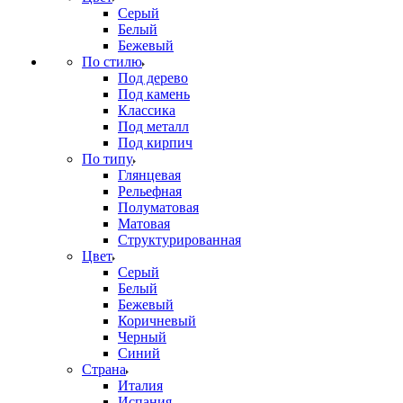
Серый
Белый
Бежевый
По стилю
Под дерево
Под камень
Классика
Под металл
Под кирпич
По типу
Глянцевая
Рельефная
Полуматовая
Матовая
Структурированная
Цвет
Серый
Белый
Бежевый
Коричневый
Черный
Синий
Страна
Италия
Испания