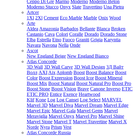
Ceppo Di Gre
Marmo
Moderno
Moderno Beton
Moderno Stucco
Onyx
Slate
Travertino
Una Pietra
Artcer
1Xl
2Xl
Cement
Eco Marble
Marble
Onix
Wood
Arte
Aldea
Amazonia
Barbados
Bellante
Blanca
Broken
Castanio
Cava
Colori
Coralle
Dorado
Dorado Stone
Elba
Estrella
Etno
Fuoco
Graniti
Grigia
Karyntia
Navara
Navona
Nella
Onde
Ascot
New England Beige
New England Bianco
Atlas Concorde
3D Wall
3D Wall Carve
3D Wall Design
3Д Вайт
Волл
AXI
Aix
Aplomb
Boost
Boost Balance
Boost
Color
Boost Expression
Boost Icor
Boost Mineral
Boost Mix
Boost Natural
Boost Natural Pro
Boost Pro
Boost Stone
Boost Vision
Brave
Canone Inverso
ETIC
ETIC PRO
Entice
Exence
Heartwood
Klif
Kone
Log
Log Cansei
Log Select
MARVEL
Marvel 3D
Marvel Diva
Marvel Dream
Marvel Edge
Marvel Epic
Marvel Gala
Marvel Gems
Marvel
Meraviglia
Marvel Onyx
Marvel Pro
Marvel Shine
Marvel Stone
Marvel T
Marvel Travertine
Marvel X
Norde
Nyra
Prism
Vest
Atlas Concorde Russia