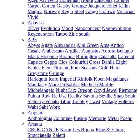
Aged
Art-Deco
Bohemian
Bondi
Calacatta
Camper
Carpet
Corten
Gatsby
Grunge
Jacquard
Joliet
Kilim
Magma
Norway
Regio
Steel
Tango
Uptown
Victorian
Vivid
Apavisa
4Ever
Evolution
Mood
Nanoconcept
Nanoevolution
Regeneration
Tattoo
Zinc
south
APE
Abyss
Agate
Alexandria
Alpi Green
Ama
Antico
Casale
Arabescato
Argillae
Augustus
Aurora
Bellagio
Black Hispania
Brianna
Burlington
Calacatta
Camelot
Caprice
Ceppo
Clos
Colourful
Cross
Dahlia
Eight
Fables
Fleur
Floriane
Four Seasons
Gold Hard
Greystone
Grunge
Harlequin
Icaro
Imperial
Kinfolk
Koen
Magallanes
Mandalay
Mare Di Sabbia
Medicea Marble
Michelangelo
Night Lux
Oregon
Oxyd Jewel
Piemonte
Pukka
Raw
Re Use
Reality
Savona
Seville
Snap
Souk
Statuary Venato
Tibur
Tonality
Twist
Vintage
Volterra
Wabi Sabi
Work
Appiani
Anthologhia
Coloniale
Fusion
Memorie
Metal
Poetic
Arcana
CROCCANTE
Komi
Les Bijoux
Ribe & Elburg
Stracciatella
Zaletti