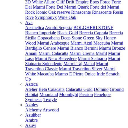
3D White
Allure
Cliff
Drift
Empire
Epos
Force
Forte
Dei Marmi
Forte Dei Marmi Quark
Forte dei Marmi
Rock
Iconic
Oak reserve
Rinascente
Rinascente Resin
Rive
Symphonyx
Wine Oak
Ava
Aesthetica
Avorio Segesta
BOLGHERI STONE
Bianco Imperiale
Black Gold
Breccia Capraia
Breccia
Sicilia
Copacabana
Deep Stone
Green Sky
Honey
Wood
Marmi Arabesque
Marmi Azul Macauba
Marmi
Bardiglio Cenere
Marmi Bianco Bernini
Marmi Bronze
Amani
Marmi Calacatta
Marmi Crema Marfil
Marmi
Lasa
Marmi Nero Belvedere
Marmi Statuario
Marmi
Statuario Splendente
Marmi Taj Mahal
Marmi
Travertino Classic
Marmi Travertino Silver
Marmi
White Macauba
Marmo E Pietra
Onice Iride
Scratch
Up
Azteca
Atelier
Beta Calacatta
Calacatta Gold
Domino
Ground
Habitat
Moonland
Moonlight
Passion
Penelope
Synthesis
Textyle
Azulev
Alchemy
Artwood
Azuliber
Ambre
Azuvi