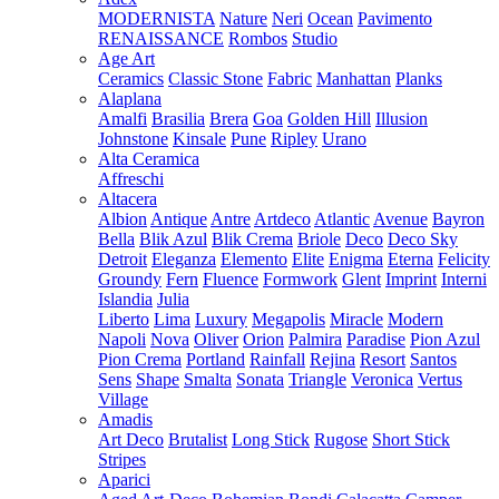
MODERNISTA
Nature
Neri
Ocean
Pavimento
RENAISSANCE
Rombos
Studio
Age Art
Ceramics
Classic Stone
Fabric
Manhattan
Planks
Alaplana
Amalfi
Brasilia
Brera
Goa
Golden Hill
Illusion
Johnstone
Kinsale
Pune
Ripley
Urano
Alta Ceramica
Affreschi
Altacera
Albion
Antique
Antre
Artdeco
Atlantic
Avenue
Bayron
Bella
Blik Azul
Blik Crema
Briole
Deco
Deco Sky
Detroit
Eleganza
Elemento
Elite
Enigma
Eterna
Felicity
Groundy
Fern
Fluence
Formwork
Glent
Imprint
Interni
Islandia
Julia
Liberto
Lima
Luxury
Megapolis
Miracle
Modern
Napoli
Nova
Oliver
Orion
Palmira
Paradise
Pion Azul
Pion Crema
Portland
Rainfall
Rejina
Resort
Santos
Sens
Shape
Smalta
Sonata
Triangle
Veronica
Vertus
Village
Amadis
Art Deco
Brutalist
Long Stick
Rugose
Short Stick
Stripes
Aparici