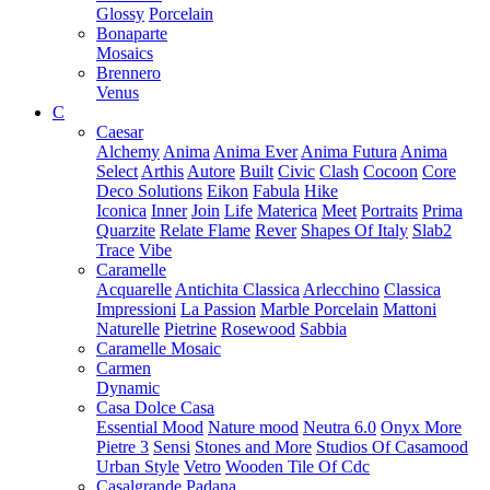
Glossy
Porcelain
Bonaparte
Mosaics
Brennero
Venus
C
Caesar
Alchemy
Anima
Anima Ever
Anima Futura
Anima
Select
Arthis
Autore
Built
Civic
Clash
Cocoon
Core
Deco Solutions
Eikon
Fabula
Hike
Iconica
Inner
Join
Life
Materica
Meet
Portraits
Prima
Quarzite
Relate Flame
Rever
Shapes Of Italy
Slab2
Trace
Vibe
Caramelle
Acquarelle
Antichita Classica
Arlecchino
Classica
Impressioni
La Passion
Marble Porcelain
Mattoni
Naturelle
Pietrine
Rosewood
Sabbia
Caramelle Mosaic
Carmen
Dynamic
Casa Dolce Casa
Essential Mood
Nature mood
Neutra 6.0
Onyx More
Pietre 3
Sensi
Stones and More
Studios Of Casamood
Urban Style
Vetro
Wooden Tile Of Cdc
Casalgrande Padana