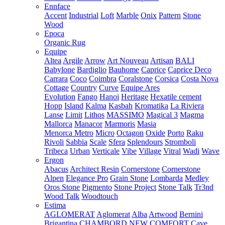
Ennface
Accent
Industrial
Loft
Marble
Onix
Pattern
Stone
Wood
Epoca
Organic Rug
Equipe
Altea
Argile
Arrow
Art Nouveau
Artisan
BALI
Babylone
Bardiglio
Bauhome
Caprice
Caprice Deco
Carrara
Coco
Coimbra
Coralstone
Corsica
Costa Nova
Cottage
Country
Curve
Equipe Ares
Evolution
Fango
Hanoi
Heritage
Hexatile cement
Hopp
Island
Kalma
Kasbah
Kromatika
La Riviera
Lanse
Limit
Lithos
MASSIMO
Magical 3
Magma
Mallorca
Manacor
Marmoris
Masia
Menorca
Metro
Micro
Octagon
Oxide
Porto
Raku
Rivoli
Sabbia
Scale
Sfera
Splendours
Stromboli
Tribeca
Urban
Verticale
Vibe
Village
Vitral
Wadi
Wave
Ergon
Abacus
Architect Resin
Cornerstone
Cornerstone
Alpen
Elegance Pro
Grain Stone
Lombarda
Medley
Oros Stone
Pigmento
Stone Project
Stone Talk
Tr3nd
Wood Talk
Woodtouch
Estima
AGLOMERAT
Aglomerat
Alba
Artwood
Bernini
Brigantina
CHAMBORD NEW
COMFORT
Cave