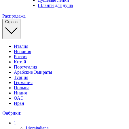
Душевые лейки
Шланги для душа
Распродажа
Страна
Италия
Испания
Россия
Китай
Португалия
Арабские Эмираты
Турция
Германия
Польша
Индия
ОАЭ
Иран
Фабрики:
1
14oraitaliana