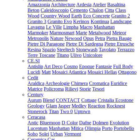
Amazzonia
Architecture
Ardesia
Atelier
Basaltina
Beton
Caleidoscopio
Cemento
Chalon
Citta
Class
Wood
Country Wood
Earth
Eco Concrete
Granito 2
Granito 3
Granito Evo
Kerinox
Kontinua
Landscape
Lavagna
Le Ville
Limpha
Macro
Manhattan
Marmoker
Marmosmart
Marte
Metalwood
Meteor
Metropolis
Nature
Newood
Opus
Petra
Pietra Bauge
Pietre Di Paragone
Pietre Di Sardegna
Pietre Etrusche
Resina
Spazio
Steeltech
Stonewash
Tavolato
Terrazzo
Terre Toscane
Titano
Ulivo
Unicolore
CE.SI
Antislip
Art Deco
Cosmo
Epoque
Fantasie
Full Body
Lucidi
Matt
Mosaici Atlantica
Mosaici Hellas
Ottagono
Cedit
Araldica
Archeologie
Chimera
Cromatica
Euridice
Matrice
Policroma
Rilievi
Storie
Tesori
Century
Aurum
Blend
CONTACT
Cottage
Cristalia
Ecostone
Geology
Glam
Jasper
Medley
Reaction
Rocknest
Stonerock
Titan
Two 0
Uptown
Ceracasa
Antic
Bluemoon
D Color
Dafne
Dolmen
Evolution
Lucentum
Manhattan
Mitica
Olimpia
Porto
Portobello
Soho
Solei
Urban
Vermont
Ceramica Cas