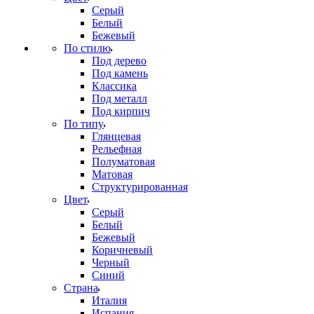
Серый
Белый
Бежевый
По стилю
Под дерево
Под камень
Классика
Под металл
Под кирпич
По типу
Глянцевая
Рельефная
Полуматовая
Матовая
Структурированная
Цвет
Серый
Белый
Бежевый
Коричневый
Черный
Синий
Страна
Италия
Испания