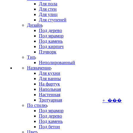
Для пола
Для стен
Для улиц
Для ступеней
Дизайн
Под дерево
Под мрамор
Под камень
Под кирпич
Пэчворк
Тип
Неполированный
Назначение
Для кухни
Для ванны
На фартук
Напольная
Настенная
Тротуарная
+ ���
По стилю
Под мрамор
Под дерево
Под камень
Под бетон
Цвет