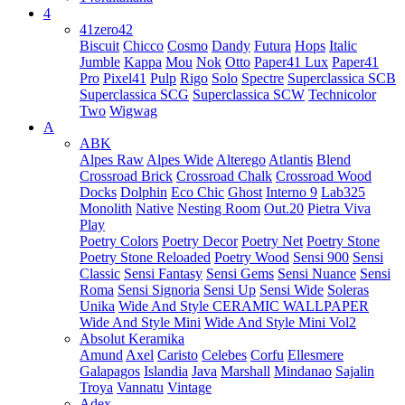
4
41zero42
Biscuit
Chicco
Cosmo
Dandy
Futura
Hops
Italic
Jumble
Kappa
Mou
Nok
Otto
Paper41 Lux
Paper41
Pro
Pixel41
Pulp
Rigo
Solo
Spectre
Superclassica SCB
Superclassica SCG
Superclassica SCW
Technicolor
Two
Wigwag
A
ABK
Alpes Raw
Alpes Wide
Alterego
Atlantis
Blend
Crossroad Brick
Crossroad Chalk
Crossroad Wood
Docks
Dolphin
Eco Chic
Ghost
Interno 9
Lab325
Monolith
Native
Nesting Room
Out.20
Pietra Viva
Play
Poetry Colors
Poetry Decor
Poetry Net
Poetry Stone
Poetry Stone Reloaded
Poetry Wood
Sensi 900
Sensi
Classic
Sensi Fantasy
Sensi Gems
Sensi Nuance
Sensi
Roma
Sensi Signoria
Sensi Up
Sensi Wide
Soleras
Unika
Wide And Style CERAMIC WALLPAPER
Wide And Style Mini
Wide And Style Mini Vol2
Absolut Keramika
Amund
Axel
Caristo
Celebes
Corfu
Ellesmere
Galapagos
Islandia
Java
Marshall
Mindanao
Sajalin
Troya
Vannatu
Vintage
Adex