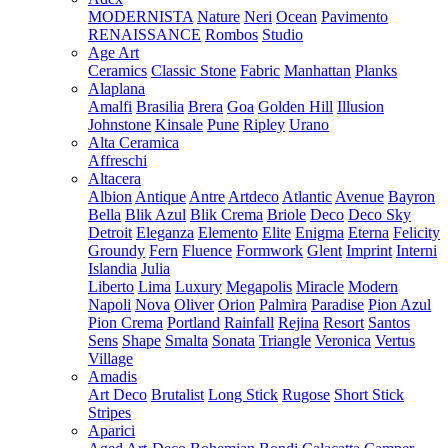
MODERNISTA
Nature
Neri
Ocean
Pavimento
RENAISSANCE
Rombos
Studio
Age Art
Ceramics
Classic Stone
Fabric
Manhattan
Planks
Alaplana
Amalfi
Brasilia
Brera
Goa
Golden Hill
Illusion
Johnstone
Kinsale
Pune
Ripley
Urano
Alta Ceramica
Affreschi
Altacera
Albion
Antique
Antre
Artdeco
Atlantic
Avenue
Bayron
Bella
Blik Azul
Blik Crema
Briole
Deco
Deco Sky
Detroit
Eleganza
Elemento
Elite
Enigma
Eterna
Felicity
Groundy
Fern
Fluence
Formwork
Glent
Imprint
Interni
Islandia
Julia
Liberto
Lima
Luxury
Megapolis
Miracle
Modern
Napoli
Nova
Oliver
Orion
Palmira
Paradise
Pion Azul
Pion Crema
Portland
Rainfall
Rejina
Resort
Santos
Sens
Shape
Smalta
Sonata
Triangle
Veronica
Vertus
Village
Amadis
Art Deco
Brutalist
Long Stick
Rugose
Short Stick
Stripes
Aparici