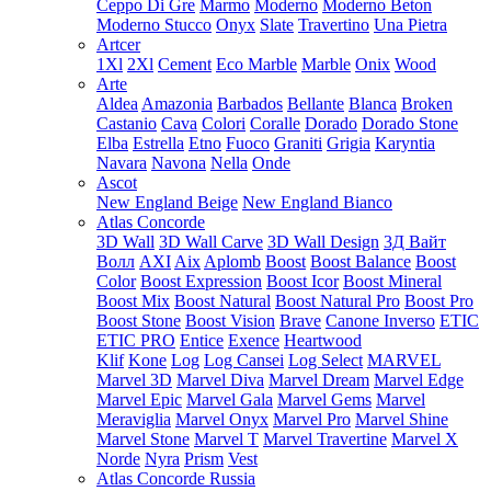
Ceppo Di Gre
Marmo
Moderno
Moderno Beton
Moderno Stucco
Onyx
Slate
Travertino
Una Pietra
Artcer
1Xl
2Xl
Cement
Eco Marble
Marble
Onix
Wood
Arte
Aldea
Amazonia
Barbados
Bellante
Blanca
Broken
Castanio
Cava
Colori
Coralle
Dorado
Dorado Stone
Elba
Estrella
Etno
Fuoco
Graniti
Grigia
Karyntia
Navara
Navona
Nella
Onde
Ascot
New England Beige
New England Bianco
Atlas Concorde
3D Wall
3D Wall Carve
3D Wall Design
3Д Вайт
Волл
AXI
Aix
Aplomb
Boost
Boost Balance
Boost
Color
Boost Expression
Boost Icor
Boost Mineral
Boost Mix
Boost Natural
Boost Natural Pro
Boost Pro
Boost Stone
Boost Vision
Brave
Canone Inverso
ETIC
ETIC PRO
Entice
Exence
Heartwood
Klif
Kone
Log
Log Cansei
Log Select
MARVEL
Marvel 3D
Marvel Diva
Marvel Dream
Marvel Edge
Marvel Epic
Marvel Gala
Marvel Gems
Marvel
Meraviglia
Marvel Onyx
Marvel Pro
Marvel Shine
Marvel Stone
Marvel T
Marvel Travertine
Marvel X
Norde
Nyra
Prism
Vest
Atlas Concorde Russia