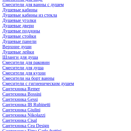
Смесители для ванны с душем
Душевые кабины
Душевые кабины из стекла
Душевые уголки
Душевые двери
Душевые поддоны
Душевые стойки
Душевые панели
Верхние души
Душевые лейки
Шланги для душа
Смесители для раковин
Смесители для душа
Смесители для кухни
Смесители на борт ванны
Смесители с гигиеническим душем
Сантехника Remer
Сантехника Bossini
Сантехника Gessi
Сантехника IB Rubinetti
Сантехника Giulini
Сантехника Nikolazzi
Сантехника Cisal
Сантехника Cea Design
Сантехника Fima Carlo frattini