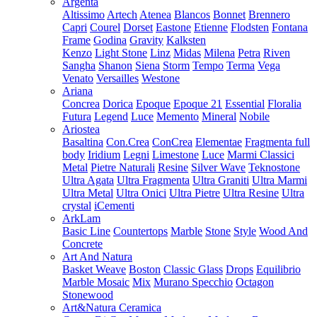
Argenta
Altissimo
Artech
Atenea
Blancos
Bonnet
Brennero
Capri
Courel
Dorset
Eastone
Etienne
Flodsten
Fontana
Frame
Godina
Gravity
Kalksten
Kenzo
Light Stone
Linz
Midas
Milena
Petra
Riven
Sangha
Shanon
Siena
Storm
Tempo
Terma
Vega
Venato
Versailles
Westone
Ariana
Concrea
Dorica
Epoque
Epoque 21
Essential
Floralia
Futura
Legend
Luce
Memento
Mineral
Nobile
Ariostea
Basaltina
Con.Crea
ConCrea
Elementae
Fragmenta full
body
Iridium
Legni
Limestone
Luce
Marmi Classici
Metal
Pietre Naturali
Resine
Silver Wave
Teknostone
Ultra Agata
Ultra Fragmenta
Ultra Graniti
Ultra Marmi
Ultra Metal
Ultra Onici
Ultra Pietre
Ultra Resine
Ultra
crystal
iCementi
ArkLam
Basic Line
Countertops
Marble
Stone
Style
Wood And
Concrete
Art And Natura
Basket Weave
Boston
Classic Glass
Drops
Equilibrio
Marble Mosaic
Mix
Murano Specchio
Octagon
Stonewood
Art&Natura Ceramica