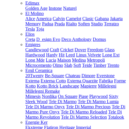
Edimax
Golden Age
Instone
Naturel
El Molino
Alice
America
Calvin
Camelot
Clasic
Gabana
Jakarta
Memory
Padua
Prada
Rialto
Soften
Studio
Terratzo
Tesla
Toja
Elios
Creta
D_esign Evo
Deco Anthology
Domus
Emigres
Candlewood
Craft
Cricket
Dover
Freedom
Glass
Hardwood
Hardy
Hit
Leed
Linus Velvete
Long Ext
Long Mde
Lucia
Maison
Medina
Metropoli
Microcemento
Olmo
Slab
Soft
Teide
Timber
Trento
Emil Ceramica
20Twenty
Be-Square
Chateau
Dimore
Everstone
Externa
Externa Cotto
Externa Quarzite
Fabrika
Forme
Kotto
Kotto Brick
Landscape
Mapierre
Millelegni
Millelegni Remake
Mimesis
Nordika
On Square
Piase
Playwood
Sixty
Sleek Wood
Tele Di Marmo
Tele Di Marmo Lumia
Tele Di Marmo Onyx
Tele Di Marmo Precious
Tele Di
Marmo Pure Onyx
Tele Di Marmo Reloaded
Tele Di
Marmo Revolution
Tele Di Marmo Selection
Totalook
Energie Ker
Ekxtreme
Flatiron
Heritage
Imperial