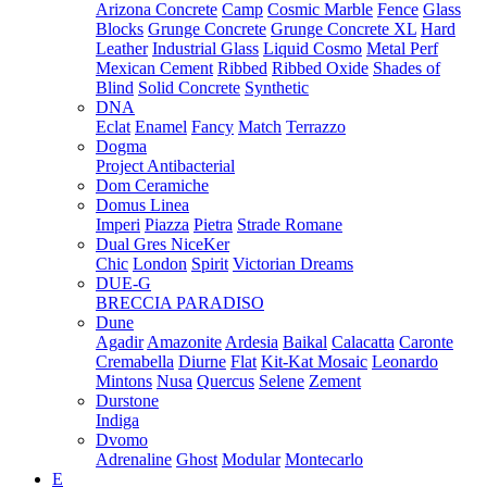
Arizona Concrete
Camp
Cosmic Marble
Fence
Glass
Blocks
Grunge Concrete
Grunge Concrete XL
Hard
Leather
Industrial Glass
Liquid Cosmo
Metal Perf
Mexican Cement
Ribbed
Ribbed Oxide
Shades of
Blind
Solid Concrete
Synthetic
DNA
Eclat
Enamel
Fancy
Match
Terrazzo
Dogma
Project Antibacterial
Dom Ceramiche
Domus Linea
Imperi
Piazza
Pietra
Strade Romane
Dual Gres NiceKer
Chic
London
Spirit
Victorian Dreams
DUE-G
BRECCIA PARADISO
Dune
Agadir
Amazonite
Ardesia
Baikal
Calacatta
Caronte
Cremabella
Diurne
Flat
Kit-Kat Mosaic
Leonardo
Mintons
Nusa
Quercus
Selene
Zement
Durstone
Indiga
Dvomo
Adrenaline
Ghost
Modular
Montecarlo
E