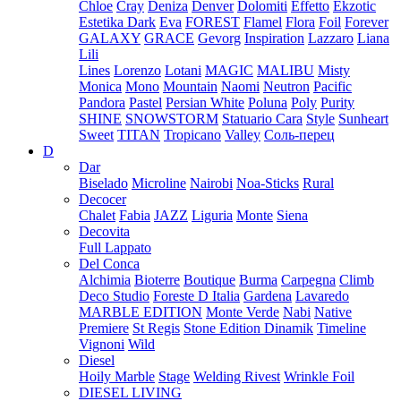
Chloe
Cray
Deniza
Denver
Dolomiti
Effetto
Ekzotic
Estetika Dark
Eva
FOREST
Flamel
Flora
Foil
Forever
GALAXY
GRACE
Gevorg
Inspiration
Lazzaro
Liana
Lili
Lines
Lorenzo
Lotani
MAGIC
MALIBU
Misty
Monica
Mono
Mountain
Naomi
Neutron
Pacific
Pandora
Pastel
Persian White
Poluna
Poly
Purity
SHINE
SNOWSTORM
Statuario Cara
Style
Sunheart
Sweet
TITAN
Tropicano
Valley
Соль-перец
D
Dar
Biselado
Microline
Nairobi
Noa-Sticks
Rural
Decocer
Chalet
Fabia
JAZZ
Liguria
Monte
Siena
Decovita
Full Lappato
Del Conca
Alchimia
Bioterre
Boutique
Burma
Carpegna
Climb
Deco Studio
Foreste D Italia
Gardena
Lavaredo
MARBLE EDITION
Monte Verde
Nabi
Native
Premiere
St Regis
Stone Edition Dinamik
Timeline
Vignoni
Wild
Diesel
Hoily Marble
Stage
Welding Rivest
Wrinkle Foil
DIESEL LIVING