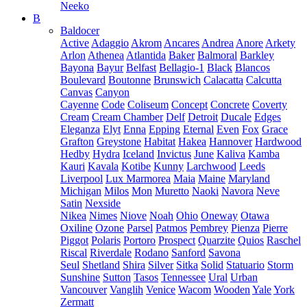
Neeko
B
Baldocer
Active
Adaggio
Akrom
Ancares
Andrea
Anore
Arkety
Arlon
Athenea
Atlantida
Baker
Balmoral
Barkley
Bayona
Bayur
Belfast
Bellagio-1
Black
Blancos
Boulevard
Boutonne
Brunswich
Calacatta
Calcutta
Canvas
Canyon
Cayenne
Code
Coliseum
Concept
Concrete
Coverty
Cream
Cream Chamber
Delf
Detroit
Ducale
Edges
Eleganza
Elyt
Enna
Epping
Eternal
Even
Fox
Grace
Grafton
Greystone
Habitat
Hakea
Hannover
Hardwood
Hedby
Hydra
Iceland
Invictus
June
Kaliva
Kamba
Kauri
Kavala
Kotibe
Kunny
Larchwood
Leeds
Liverpool
Lux Marmorea
Maia
Maine
Maryland
Michigan
Milos
Mon
Muretto
Naoki
Navora
Neve
Satin
Nexside
Nikea
Nimes
Niove
Noah
Ohio
Oneway
Otawa
Oxiline
Ozone
Parsel
Patmos
Pembrey
Pienza
Pierre
Piggot
Polaris
Portoro
Prospect
Quarzite
Quios
Raschel
Riscal
Riverdale
Rodano
Sanford
Savona
Seul
Shetland
Shira
Silver
Sitka
Solid
Statuario
Storm
Sunshine
Sutton
Tasos
Tennessee
Ural
Urban
Vancouver
Vanglih
Venice
Wacom
Wooden
Yale
York
Zermatt