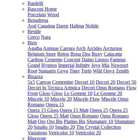
Bardelli
Basconi Home
Porcelain
Wood
Benadresa
Aral
Canaima
Daren
Halima
Nobile
Bestile
Greco
Nara
Bien
Agatha
Antique Carrara
Arch
Arcides
Arcturuse
Belgium Store
Beton
Bona Dea
Buxy
Calacatta
Caribou
Cemento
Concept
Daino Lienzo
Famous
Grand
Hypnos
Imperial
Infinity
Joya
Mia
Newport
Root
Statuario Goya
Tiger
Turin
Wild Onyx
Zenith
Bisazza
5x5
Canvas
Cementine
Decori 10
Decori 20
Decori 50
Decori In Tecnica Artistica
Decori Opus Romano
Flow
Fregi
Gloss
Glow
Le Gemme 10
Le Gemme 20
Miscele 10
Miscele 20
Miscele Flow
Miscele Opus
Romano
Opera 15
Opera 15 Gloss
Opera 15 Matt
Opera 25
Opera 25
Gloss
Opera 25 Matt
Opus Romano
Opus Romano
Matt
Oro
Oro Bis
Platino Bis
Sfumature 10
Sfumature
20
Smalto 10
Smalto 20
The Crystal Collection
Variations
Vetricolor 10
Vetricolor 20
Bluezone