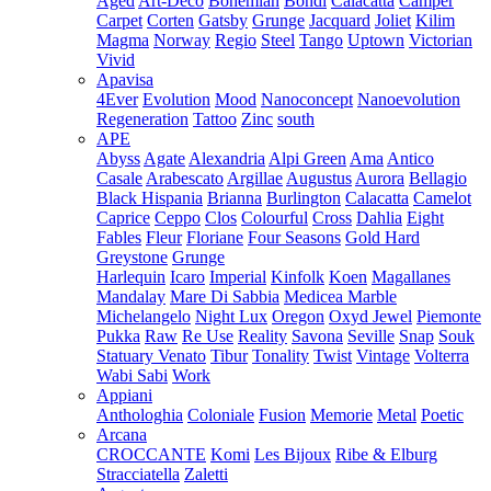
Aged
Art-Deco
Bohemian
Bondi
Calacatta
Camper
Carpet
Corten
Gatsby
Grunge
Jacquard
Joliet
Kilim
Magma
Norway
Regio
Steel
Tango
Uptown
Victorian
Vivid
Apavisa
4Ever
Evolution
Mood
Nanoconcept
Nanoevolution
Regeneration
Tattoo
Zinc
south
APE
Abyss
Agate
Alexandria
Alpi Green
Ama
Antico
Casale
Arabescato
Argillae
Augustus
Aurora
Bellagio
Black Hispania
Brianna
Burlington
Calacatta
Camelot
Caprice
Ceppo
Clos
Colourful
Cross
Dahlia
Eight
Fables
Fleur
Floriane
Four Seasons
Gold Hard
Greystone
Grunge
Harlequin
Icaro
Imperial
Kinfolk
Koen
Magallanes
Mandalay
Mare Di Sabbia
Medicea Marble
Michelangelo
Night Lux
Oregon
Oxyd Jewel
Piemonte
Pukka
Raw
Re Use
Reality
Savona
Seville
Snap
Souk
Statuary Venato
Tibur
Tonality
Twist
Vintage
Volterra
Wabi Sabi
Work
Appiani
Anthologhia
Coloniale
Fusion
Memorie
Metal
Poetic
Arcana
CROCCANTE
Komi
Les Bijoux
Ribe & Elburg
Stracciatella
Zaletti