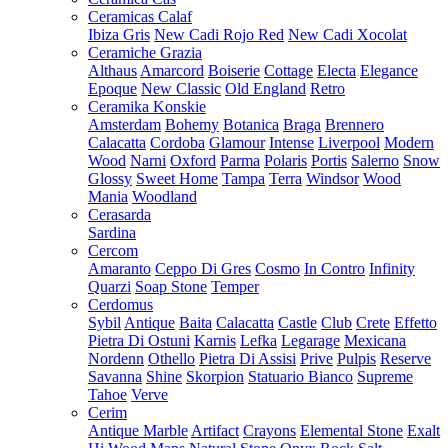
Ceramicas Calaf
Ibiza Gris
New Cadi Rojo Red
New Cadi Xocolat
Ceramiche Grazia
Althaus
Amarcord
Boiserie
Cottage
Electa
Elegance
Epoque
New Classic
Old England
Retro
Ceramika Konskie
Amsterdam
Bohemy
Botanica
Braga
Brennero
Calacatta
Cordoba
Glamour
Intense
Liverpool
Modern
Wood
Narni
Oxford
Parma
Polaris
Portis
Salerno
Snow
Glossy
Sweet Home
Tampa
Terra
Windsor
Wood
Mania
Woodland
Cerasarda
Sardina
Cercom
Amaranto
Ceppo Di Gres
Cosmo
In Contro
Infinity
Quarzi
Soap Stone
Temper
Cerdomus
Sybil
Antique
Baita
Calacatta
Castle
Club
Crete
Effetto
Pietra Di Ostuni
Karnis
Lefka
Legarage
Mexicana
Nordenn
Othello
Pietra Di Assisi
Prive
Pulpis
Reserve
Savanna
Shine
Skorpion
Statuario Bianco
Supreme
Tahoe
Verve
Cerim
Antique Marble
Artifact
Crayons
Elemental Stone
Exalt