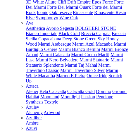
3D White
Allure
Cliff
Drift
Empire
Epos
Force
Forte
Dei Marmi
Forte Dei Marmi Quark
Forte dei Marmi
Rock
Iconic
Oak reserve
Rinascente
Rinascente Resin
Rive
Symphonyx
Wine Oak
Ava
Aesthetica
Avorio Segesta
BOLGHERI STONE
Bianco Imperiale
Black Gold
Breccia Capraia
Breccia
Sicilia
Copacabana
Deep Stone
Green Sky
Honey
Wood
Marmi Arabesque
Marmi Azul Macauba
Marmi
Bardiglio Cenere
Marmi Bianco Bernini
Marmi Bronze
Amani
Marmi Calacatta
Marmi Crema Marfil
Marmi
Lasa
Marmi Nero Belvedere
Marmi Statuario
Marmi
Statuario Splendente
Marmi Taj Mahal
Marmi
Travertino Classic
Marmi Travertino Silver
Marmi
White Macauba
Marmo E Pietra
Onice Iride
Scratch
Up
Azteca
Atelier
Beta Calacatta
Calacatta Gold
Domino
Ground
Habitat
Moonland
Moonlight
Passion
Penelope
Synthesis
Textyle
Azulev
Alchemy
Artwood
Azuliber
Ambre
Azuvi