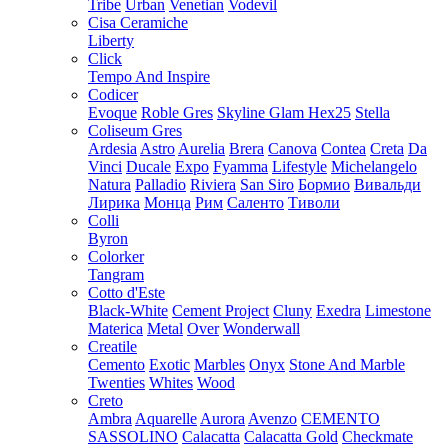
Tribe
Urban
Venetian
Vodevil
Cisa Ceramiche
Liberty
Click
Tempo And Inspire
Codicer
Evoque
Roble Gres
Skyline Glam Hex25
Stella
Coliseum Gres
Ardesia
Astro
Aurelia
Brera
Canova
Contea
Creta
Da
Vinci
Ducale
Expo
Fyamma
Lifestyle
Michelangelo
Natura
Palladio
Riviera
San Siro
Бормио
Вивальди
Лирика
Монца
Рим
Саленто
Тиволи
Colli
Byron
Colorker
Tangram
Cotto d'Este
Black-White
Cement Project
Cluny
Exedra
Limestone
Materica
Metal
Over
Wonderwall
Creatile
Cemento
Exotic
Marbles
Onyx
Stone And Marble
Twenties
Whites
Wood
Creto
Ambra
Aquarelle
Aurora
Avenzo
CEMENTO
SASSOLINO
Calacatta
Calacatta Gold
Checkmate