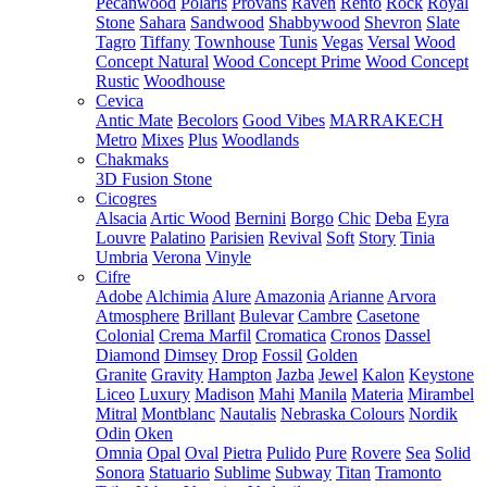
Pecanwood
Polaris
Provans
Raven
Rento
Rock
Royal
Stone
Sahara
Sandwood
Shabbywood
Shevron
Slate
Tagro
Tiffany
Townhouse
Tunis
Vegas
Versal
Wood
Concept Natural
Wood Concept Prime
Wood Concept
Rustic
Woodhouse
Cevica
Antic Mate
Becolors
Good Vibes
MARRAKECH
Metro
Mixes
Plus
Woodlands
Chakmaks
3D Fusion Stone
Cicogres
Alsacia
Artic Wood
Bernini
Borgo
Chic
Deba
Eyra
Louvre
Palatino
Parisien
Revival
Soft
Story
Tinia
Umbria
Verona
Vinyle
Cifre
Adobe
Alchimia
Alure
Amazonia
Arianne
Arvora
Atmosphere
Brillant
Bulevar
Cambre
Casetone
Colonial
Crema Marfil
Cromatica
Cronos
Dassel
Diamond
Dimsey
Drop
Fossil
Golden
Granite
Gravity
Hampton
Jazba
Jewel
Kalon
Keystone
Liceo
Luxury
Madison
Mahi
Manila
Materia
Mirambel
Mitral
Montblanc
Nautalis
Nebraska Colours
Nordik
Odin
Oken
Omnia
Opal
Oval
Pietra
Pulido
Pure
Rovere
Sea
Solid
Sonora
Statuario
Sublime
Subway
Titan
Tramonto