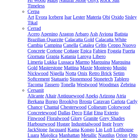
Hi Wood
Maps
Natural Stone
Onyx
Rock Salt
Timeless
Cerpa
Art
Evora
Iceberg
Isar
Lester
Materia
Obi
Oxido
Sisley
Tikal
Cerrad
Acero
Apenino
Aragon
Arbaro
Ash
Aviona
Batista
Brazilian Quarzite
Calacatta Gold
Calacatta White
Cambia
Campina
Canella
Catalea
Celtis
Ceppo Nuovo
Concrete
Cortone
Cottage
Epica
Fabien
Foggia
Fuerta
Giornata
Grapia
Katania
Laroya
Libero
Limeria
Lukka
Lussaca
Marmo
Marquina
Marquina
Gold
Masterstone
Mattina
Maxie
Montego
Mustiq
Nickwood
Nigella
Notta
Onix
Retro Brick
Setim
Softcement
Statuario
Stonemood
Stonetech
Tablero
Tacoma
Tassero
Tonella
Westwood
Woodmax
Zebrina
Cersanit
Alicante
Altair
Antiquewood
Apeks
Arizona
Atria
Berkana
Borgo
Brooklyn
Brosta
Caravan
Cariota
Carly
Chance
Chantal
Chesterwood
Coliseum
Colorwood
Concretewood
Dallas
Deco
Eilat
Etna
Exterio
Finwood
Floralwood
Glory
Granite
Grey Shades
Harbourwood
Hugge
Industrialwood
Ingir
Ivory
JackStone
Jacquard
Kama
Kongo
Lin
Loft
Lofthouse
Luara
Majolica
Manhattan
Metallic
Nautilus
Orion
Otto