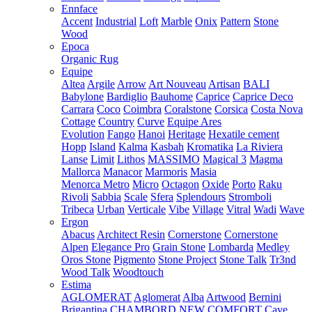
Ennface
Accent
Industrial
Loft
Marble
Onix
Pattern
Stone
Wood
Epoca
Organic Rug
Equipe
Altea
Argile
Arrow
Art Nouveau
Artisan
BALI
Babylone
Bardiglio
Bauhome
Caprice
Caprice Deco
Carrara
Coco
Coimbra
Coralstone
Corsica
Costa Nova
Cottage
Country
Curve
Equipe Ares
Evolution
Fango
Hanoi
Heritage
Hexatile cement
Hopp
Island
Kalma
Kasbah
Kromatika
La Riviera
Lanse
Limit
Lithos
MASSIMO
Magical 3
Magma
Mallorca
Manacor
Marmoris
Masia
Menorca
Metro
Micro
Octagon
Oxide
Porto
Raku
Rivoli
Sabbia
Scale
Sfera
Splendours
Stromboli
Tribeca
Urban
Verticale
Vibe
Village
Vitral
Wadi
Wave
Ergon
Abacus
Architect Resin
Cornerstone
Cornerstone
Alpen
Elegance Pro
Grain Stone
Lombarda
Medley
Oros Stone
Pigmento
Stone Project
Stone Talk
Tr3nd
Wood Talk
Woodtouch
Estima
AGLOMERAT
Aglomerat
Alba
Artwood
Bernini
Brigantina
CHAMBORD NEW
COMFORT
Cave