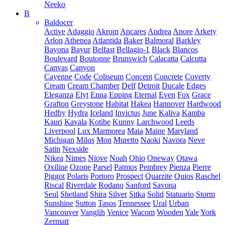
Neeko
B
Baldocer
Active
Adaggio
Akrom
Ancares
Andrea
Anore
Arkety
Arlon
Athenea
Atlantida
Baker
Balmoral
Barkley
Bayona
Bayur
Belfast
Bellagio-1
Black
Blancos
Boulevard
Boutonne
Brunswich
Calacatta
Calcutta
Canvas
Canyon
Cayenne
Code
Coliseum
Concept
Concrete
Coverty
Cream
Cream Chamber
Delf
Detroit
Ducale
Edges
Eleganza
Elyt
Enna
Epping
Eternal
Even
Fox
Grace
Grafton
Greystone
Habitat
Hakea
Hannover
Hardwood
Hedby
Hydra
Iceland
Invictus
June
Kaliva
Kamba
Kauri
Kavala
Kotibe
Kunny
Larchwood
Leeds
Liverpool
Lux Marmorea
Maia
Maine
Maryland
Michigan
Milos
Mon
Muretto
Naoki
Navora
Neve
Satin
Nexside
Nikea
Nimes
Niove
Noah
Ohio
Oneway
Otawa
Oxiline
Ozone
Parsel
Patmos
Pembrey
Pienza
Pierre
Piggot
Polaris
Portoro
Prospect
Quarzite
Quios
Raschel
Riscal
Riverdale
Rodano
Sanford
Savona
Seul
Shetland
Shira
Silver
Sitka
Solid
Statuario
Storm
Sunshine
Sutton
Tasos
Tennessee
Ural
Urban
Vancouver
Vanglih
Venice
Wacom
Wooden
Yale
York
Zermatt