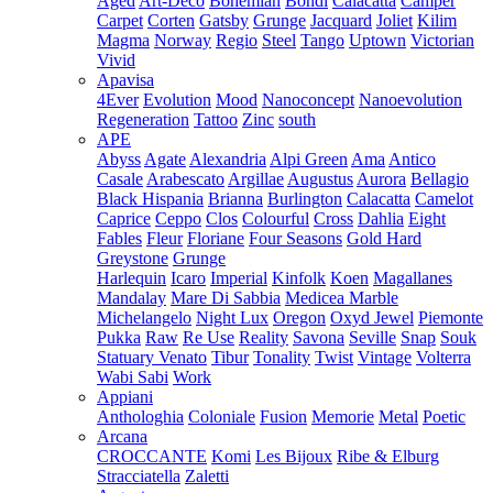
Aged
Art-Deco
Bohemian
Bondi
Calacatta
Camper
Carpet
Corten
Gatsby
Grunge
Jacquard
Joliet
Kilim
Magma
Norway
Regio
Steel
Tango
Uptown
Victorian
Vivid
Apavisa
4Ever
Evolution
Mood
Nanoconcept
Nanoevolution
Regeneration
Tattoo
Zinc
south
APE
Abyss
Agate
Alexandria
Alpi Green
Ama
Antico
Casale
Arabescato
Argillae
Augustus
Aurora
Bellagio
Black Hispania
Brianna
Burlington
Calacatta
Camelot
Caprice
Ceppo
Clos
Colourful
Cross
Dahlia
Eight
Fables
Fleur
Floriane
Four Seasons
Gold Hard
Greystone
Grunge
Harlequin
Icaro
Imperial
Kinfolk
Koen
Magallanes
Mandalay
Mare Di Sabbia
Medicea Marble
Michelangelo
Night Lux
Oregon
Oxyd Jewel
Piemonte
Pukka
Raw
Re Use
Reality
Savona
Seville
Snap
Souk
Statuary Venato
Tibur
Tonality
Twist
Vintage
Volterra
Wabi Sabi
Work
Appiani
Anthologhia
Coloniale
Fusion
Memorie
Metal
Poetic
Arcana
CROCCANTE
Komi
Les Bijoux
Ribe & Elburg
Stracciatella
Zaletti