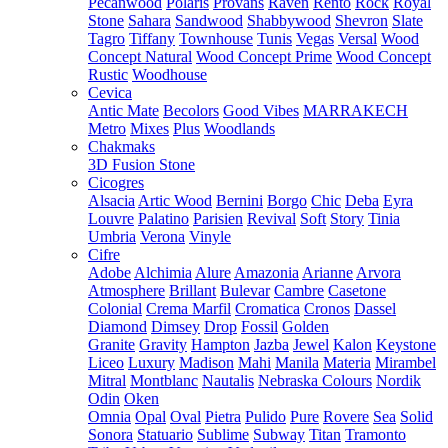
Pecanwood
Polaris
Provans
Raven
Rento
Rock
Royal
Stone
Sahara
Sandwood
Shabbywood
Shevron
Slate
Tagro
Tiffany
Townhouse
Tunis
Vegas
Versal
Wood
Concept Natural
Wood Concept Prime
Wood Concept
Rustic
Woodhouse
Cevica
Antic Mate
Becolors
Good Vibes
MARRAKECH
Metro
Mixes
Plus
Woodlands
Chakmaks
3D Fusion Stone
Cicogres
Alsacia
Artic Wood
Bernini
Borgo
Chic
Deba
Eyra
Louvre
Palatino
Parisien
Revival
Soft
Story
Tinia
Umbria
Verona
Vinyle
Cifre
Adobe
Alchimia
Alure
Amazonia
Arianne
Arvora
Atmosphere
Brillant
Bulevar
Cambre
Casetone
Colonial
Crema Marfil
Cromatica
Cronos
Dassel
Diamond
Dimsey
Drop
Fossil
Golden
Granite
Gravity
Hampton
Jazba
Jewel
Kalon
Keystone
Liceo
Luxury
Madison
Mahi
Manila
Materia
Mirambel
Mitral
Montblanc
Nautalis
Nebraska Colours
Nordik
Odin
Oken
Omnia
Opal
Oval
Pietra
Pulido
Pure
Rovere
Sea
Solid
Sonora
Statuario
Sublime
Subway
Titan
Tramonto