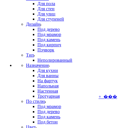
Для пола
Для стен
Для улиц
Для ступеней
Дизайн
Под дерево
Под мрамор
Под камень
Под кирпич
Пэчворк
Тип
Неполированный
Назначение
Для кухни
Для ванны
На фартук
Напольная
Настенная
Тротуарная
+ ���
По стилю
Под мрамор
Под дерево
Под камень
Под бетон
Цвет