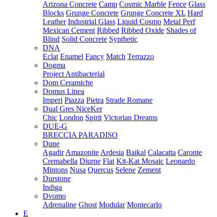
Arizona Concrete
Camp
Cosmic Marble
Fence
Glass
Blocks
Grunge Concrete
Grunge Concrete XL
Hard
Leather
Industrial Glass
Liquid Cosmo
Metal Perf
Mexican Cement
Ribbed
Ribbed Oxide
Shades of
Blind
Solid Concrete
Synthetic
DNA
Eclat
Enamel
Fancy
Match
Terrazzo
Dogma
Project Antibacterial
Dom Ceramiche
Domus Linea
Imperi
Piazza
Pietra
Strade Romane
Dual Gres NiceKer
Chic
London
Spirit
Victorian Dreams
DUE-G
BRECCIA PARADISO
Dune
Agadir
Amazonite
Ardesia
Baikal
Calacatta
Caronte
Cremabella
Diurne
Flat
Kit-Kat Mosaic
Leonardo
Mintons
Nusa
Quercus
Selene
Zement
Durstone
Indiga
Dvomo
Adrenaline
Ghost
Modular
Montecarlo
E