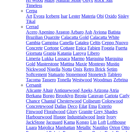
Hi Wood
Maps
Natural Stone
Onyx
Rock Salt
Timeless
Cerpa
Art
Evora
Iceberg
Isar
Lester
Materia
Obi
Oxido
Sisley
Tikal
Cerrad
Acero
Apenino
Aragon
Arbaro
Ash
Aviona
Batista
Brazilian Quarzite
Calacatta Gold
Calacatta White
Cambia
Campina
Canella
Catalea
Celtis
Ceppo Nuovo
Concrete
Cortone
Cottage
Epica
Fabien
Foggia
Fuerta
Giornata
Grapia
Katania
Laroya
Libero
Limeria
Lukka
Lussaca
Marmo
Marquina
Marquina
Gold
Masterstone
Mattina
Maxie
Montego
Mustiq
Nickwood
Nigella
Notta
Onix
Retro Brick
Setim
Softcement
Statuario
Stonemood
Stonetech
Tablero
Tacoma
Tassero
Tonella
Westwood
Woodmax
Zebrina
Cersanit
Alicante
Altair
Antiquewood
Apeks
Arizona
Atria
Berkana
Borgo
Brooklyn
Brosta
Caravan
Cariota
Carly
Chance
Chantal
Chesterwood
Coliseum
Colorwood
Concretewood
Dallas
Deco
Eilat
Etna
Exterio
Finwood
Floralwood
Glory
Granite
Grey Shades
Harbourwood
Hugge
Industrialwood
Ingir
Ivory
JackStone
Jacquard
Kama
Kongo
Lin
Loft
Lofthouse
Luara
Majolica
Manhattan
Metallic
Nautilus
Orion
Otto