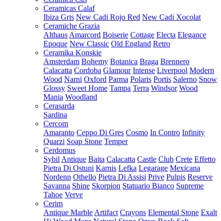
Ceramicas Calaf
Ibiza Gris
New Cadi Rojo Red
New Cadi Xocolat
Ceramiche Grazia
Althaus
Amarcord
Boiserie
Cottage
Electa
Elegance
Epoque
New Classic
Old England
Retro
Ceramika Konskie
Amsterdam
Bohemy
Botanica
Braga
Brennero
Calacatta
Cordoba
Glamour
Intense
Liverpool
Modern
Wood
Narni
Oxford
Parma
Polaris
Portis
Salerno
Snow
Glossy
Sweet Home
Tampa
Terra
Windsor
Wood
Mania
Woodland
Cerasarda
Sardina
Cercom
Amaranto
Ceppo Di Gres
Cosmo
In Contro
Infinity
Quarzi
Soap Stone
Temper
Cerdomus
Sybil
Antique
Baita
Calacatta
Castle
Club
Crete
Effetto
Pietra Di Ostuni
Karnis
Lefka
Legarage
Mexicana
Nordenn
Othello
Pietra Di Assisi
Prive
Pulpis
Reserve
Savanna
Shine
Skorpion
Statuario Bianco
Supreme
Tahoe
Verve
Cerim
Antique Marble
Artifact
Crayons
Elemental Stone
Exalt