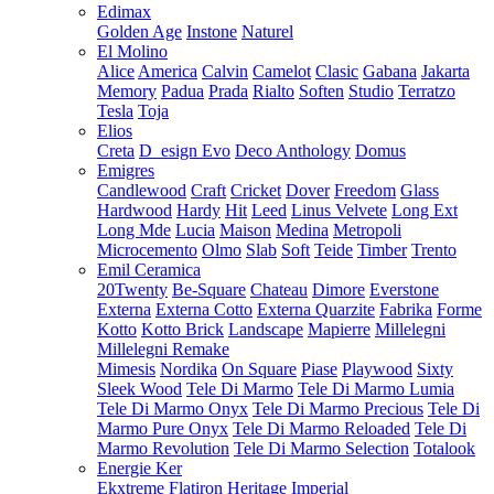
Edimax
Golden Age
Instone
Naturel
El Molino
Alice
America
Calvin
Camelot
Clasic
Gabana
Jakarta
Memory
Padua
Prada
Rialto
Soften
Studio
Terratzo
Tesla
Toja
Elios
Creta
D_esign Evo
Deco Anthology
Domus
Emigres
Candlewood
Craft
Cricket
Dover
Freedom
Glass
Hardwood
Hardy
Hit
Leed
Linus Velvete
Long Ext
Long Mde
Lucia
Maison
Medina
Metropoli
Microcemento
Olmo
Slab
Soft
Teide
Timber
Trento
Emil Ceramica
20Twenty
Be-Square
Chateau
Dimore
Everstone
Externa
Externa Cotto
Externa Quarzite
Fabrika
Forme
Kotto
Kotto Brick
Landscape
Mapierre
Millelegni
Millelegni Remake
Mimesis
Nordika
On Square
Piase
Playwood
Sixty
Sleek Wood
Tele Di Marmo
Tele Di Marmo Lumia
Tele Di Marmo Onyx
Tele Di Marmo Precious
Tele Di
Marmo Pure Onyx
Tele Di Marmo Reloaded
Tele Di
Marmo Revolution
Tele Di Marmo Selection
Totalook
Energie Ker
Ekxtreme
Flatiron
Heritage
Imperial