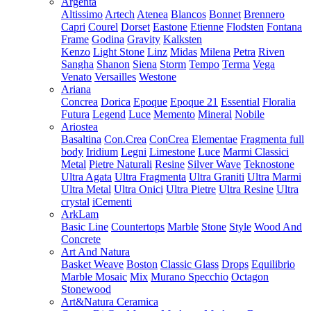
Argenta
Altissimo
Artech
Atenea
Blancos
Bonnet
Brennero
Capri
Courel
Dorset
Eastone
Etienne
Flodsten
Fontana
Frame
Godina
Gravity
Kalksten
Kenzo
Light Stone
Linz
Midas
Milena
Petra
Riven
Sangha
Shanon
Siena
Storm
Tempo
Terma
Vega
Venato
Versailles
Westone
Ariana
Concrea
Dorica
Epoque
Epoque 21
Essential
Floralia
Futura
Legend
Luce
Memento
Mineral
Nobile
Ariostea
Basaltina
Con.Crea
ConCrea
Elementae
Fragmenta full
body
Iridium
Legni
Limestone
Luce
Marmi Classici
Metal
Pietre Naturali
Resine
Silver Wave
Teknostone
Ultra Agata
Ultra Fragmenta
Ultra Graniti
Ultra Marmi
Ultra Metal
Ultra Onici
Ultra Pietre
Ultra Resine
Ultra
crystal
iCementi
ArkLam
Basic Line
Countertops
Marble
Stone
Style
Wood And
Concrete
Art And Natura
Basket Weave
Boston
Classic Glass
Drops
Equilibrio
Marble Mosaic
Mix
Murano Specchio
Octagon
Stonewood
Art&Natura Ceramica