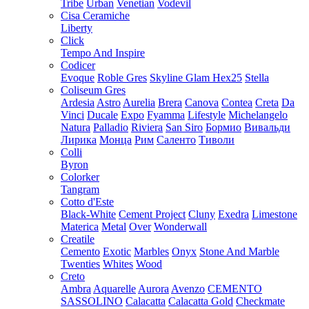
Tribe
Urban
Venetian
Vodevil
Cisa Ceramiche
Liberty
Click
Tempo And Inspire
Codicer
Evoque
Roble Gres
Skyline Glam Hex25
Stella
Coliseum Gres
Ardesia
Astro
Aurelia
Brera
Canova
Contea
Creta
Da
Vinci
Ducale
Expo
Fyamma
Lifestyle
Michelangelo
Natura
Palladio
Riviera
San Siro
Бормио
Вивальди
Лирика
Монца
Рим
Саленто
Тиволи
Colli
Byron
Colorker
Tangram
Cotto d'Este
Black-White
Cement Project
Cluny
Exedra
Limestone
Materica
Metal
Over
Wonderwall
Creatile
Cemento
Exotic
Marbles
Onyx
Stone And Marble
Twenties
Whites
Wood
Creto
Ambra
Aquarelle
Aurora
Avenzo
CEMENTO
SASSOLINO
Calacatta
Calacatta Gold
Checkmate