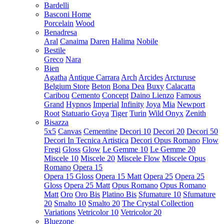
Bardelli
Basconi Home
Porcelain
Wood
Benadresa
Aral
Canaima
Daren
Halima
Nobile
Bestile
Greco
Nara
Bien
Agatha
Antique Carrara
Arch
Arcides
Arcturuse
Belgium Store
Beton
Bona Dea
Buxy
Calacatta
Caribou
Cemento
Concept
Daino Lienzo
Famous
Grand
Hypnos
Imperial
Infinity
Joya
Mia
Newport
Root
Statuario Goya
Tiger
Turin
Wild Onyx
Zenith
Bisazza
5x5
Canvas
Cementine
Decori 10
Decori 20
Decori 50
Decori In Tecnica Artistica
Decori Opus Romano
Flow
Fregi
Gloss
Glow
Le Gemme 10
Le Gemme 20
Miscele 10
Miscele 20
Miscele Flow
Miscele Opus
Romano
Opera 15
Opera 15 Gloss
Opera 15 Matt
Opera 25
Opera 25
Gloss
Opera 25 Matt
Opus Romano
Opus Romano
Matt
Oro
Oro Bis
Platino Bis
Sfumature 10
Sfumature
20
Smalto 10
Smalto 20
The Crystal Collection
Variations
Vetricolor 10
Vetricolor 20
Bluezone