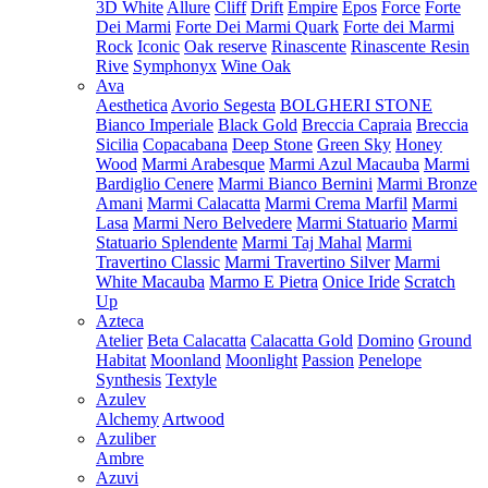
3D White
Allure
Cliff
Drift
Empire
Epos
Force
Forte
Dei Marmi
Forte Dei Marmi Quark
Forte dei Marmi
Rock
Iconic
Oak reserve
Rinascente
Rinascente Resin
Rive
Symphonyx
Wine Oak
Ava
Aesthetica
Avorio Segesta
BOLGHERI STONE
Bianco Imperiale
Black Gold
Breccia Capraia
Breccia
Sicilia
Copacabana
Deep Stone
Green Sky
Honey
Wood
Marmi Arabesque
Marmi Azul Macauba
Marmi
Bardiglio Cenere
Marmi Bianco Bernini
Marmi Bronze
Amani
Marmi Calacatta
Marmi Crema Marfil
Marmi
Lasa
Marmi Nero Belvedere
Marmi Statuario
Marmi
Statuario Splendente
Marmi Taj Mahal
Marmi
Travertino Classic
Marmi Travertino Silver
Marmi
White Macauba
Marmo E Pietra
Onice Iride
Scratch
Up
Azteca
Atelier
Beta Calacatta
Calacatta Gold
Domino
Ground
Habitat
Moonland
Moonlight
Passion
Penelope
Synthesis
Textyle
Azulev
Alchemy
Artwood
Azuliber
Ambre
Azuvi