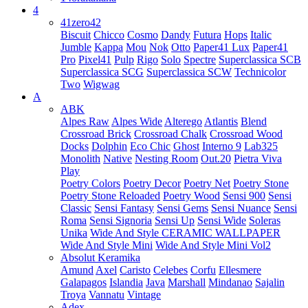
4
41zero42
Biscuit
Chicco
Cosmo
Dandy
Futura
Hops
Italic
Jumble
Kappa
Mou
Nok
Otto
Paper41 Lux
Paper41
Pro
Pixel41
Pulp
Rigo
Solo
Spectre
Superclassica SCB
Superclassica SCG
Superclassica SCW
Technicolor
Two
Wigwag
A
ABK
Alpes Raw
Alpes Wide
Alterego
Atlantis
Blend
Crossroad Brick
Crossroad Chalk
Crossroad Wood
Docks
Dolphin
Eco Chic
Ghost
Interno 9
Lab325
Monolith
Native
Nesting Room
Out.20
Pietra Viva
Play
Poetry Colors
Poetry Decor
Poetry Net
Poetry Stone
Poetry Stone Reloaded
Poetry Wood
Sensi 900
Sensi
Classic
Sensi Fantasy
Sensi Gems
Sensi Nuance
Sensi
Roma
Sensi Signoria
Sensi Up
Sensi Wide
Soleras
Unika
Wide And Style CERAMIC WALLPAPER
Wide And Style Mini
Wide And Style Mini Vol2
Absolut Keramika
Amund
Axel
Caristo
Celebes
Corfu
Ellesmere
Galapagos
Islandia
Java
Marshall
Mindanao
Sajalin
Troya
Vannatu
Vintage
Adex