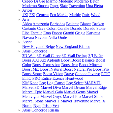
Ceppo Di Gre
Marmo
Moderno
Moderno Beton
Moderno Stucco
Onyx
Slate
Travertino
Una Pietra
Artcer
1Xl
2Xl
Cement
Eco Marble
Marble
Onix
Wood
Arte
Aldea
Amazonia
Barbados
Bellante
Blanca
Broken
Castanio
Cava
Colori
Coralle
Dorado
Dorado Stone
Elba
Estrella
Etno
Fuoco
Graniti
Grigia
Karyntia
Navara
Navona
Nella
Onde
Ascot
New England Beige
New England Bianco
Atlas Concorde
3D Wall
3D Wall Carve
3D Wall Design
3Д Вайт
Волл
AXI
Aix
Aplomb
Boost
Boost Balance
Boost
Color
Boost Expression
Boost Icor
Boost Mineral
Boost Mix
Boost Natural
Boost Natural Pro
Boost Pro
Boost Stone
Boost Vision
Brave
Canone Inverso
ETIC
ETIC PRO
Entice
Exence
Heartwood
Klif
Kone
Log
Log Cansei
Log Select
MARVEL
Marvel 3D
Marvel Diva
Marvel Dream
Marvel Edge
Marvel Epic
Marvel Gala
Marvel Gems
Marvel
Meraviglia
Marvel Onyx
Marvel Pro
Marvel Shine
Marvel Stone
Marvel T
Marvel Travertine
Marvel X
Norde
Nyra
Prism
Vest
Atlas Concorde Russia