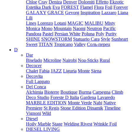
Chloe
Cray
Deniza
Denver
Dolomiti
Effetto
Ekzotic
Estetika Dark
Eva
FOREST
Flamel
Flora
Foil
Forever
GALAXY
GRACE
Gevorg
Inspiration
Lazzaro
Liana
Lili
Lines
Lorenzo
Lotani
MAGIC
MALIBU
Misty
Monica
Mono
Mountain
Naomi
Neutron
Pacific
Pandora
Pastel
Persian White
Poluna
Poly
Purity
SHINE
SNOWSTORM
Statuario Cara
Style
Sunheart
Sweet
TITAN
Tropicano
Valley
Соль-перец
D
Dar
Biselado
Microline
Nairobi
Noa-Sticks
Rural
Decocer
Chalet
Fabia
JAZZ
Liguria
Monte
Siena
Decovita
Full Lappato
Del Conca
Alchimia
Bioterre
Boutique
Burma
Carpegna
Climb
Deco Studio
Foreste D Italia
Gardena
Lavaredo
MARBLE EDITION
Monte Verde
Nabi
Native
Premiere
St Regis
Stone Edition Dinamik
Timeline
Vignoni
Wild
Diesel
Hoily Marble
Stage
Welding Rivest
Wrinkle Foil
DIESEL LIVING