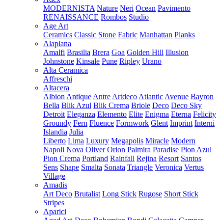
MODERNISTA
Nature
Neri
Ocean
Pavimento
RENAISSANCE
Rombos
Studio
Age Art
Ceramics
Classic Stone
Fabric
Manhattan
Planks
Alaplana
Amalfi
Brasilia
Brera
Goa
Golden Hill
Illusion
Johnstone
Kinsale
Pune
Ripley
Urano
Alta Ceramica
Affreschi
Altacera
Albion
Antique
Antre
Artdeco
Atlantic
Avenue
Bayron
Bella
Blik Azul
Blik Crema
Briole
Deco
Deco Sky
Detroit
Eleganza
Elemento
Elite
Enigma
Eterna
Felicity
Groundy
Fern
Fluence
Formwork
Glent
Imprint
Interni
Islandia
Julia
Liberto
Lima
Luxury
Megapolis
Miracle
Modern
Napoli
Nova
Oliver
Orion
Palmira
Paradise
Pion Azul
Pion Crema
Portland
Rainfall
Rejina
Resort
Santos
Sens
Shape
Smalta
Sonata
Triangle
Veronica
Vertus
Village
Amadis
Art Deco
Brutalist
Long Stick
Rugose
Short Stick
Stripes
Aparici