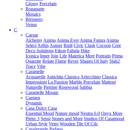
Glossy
Porcelain
Bonaparte
Mosaics
Brennero
Venus
C
Caesar
Alchemy
Anima
Anima Ever
Anima Futura
Anima
Select
Arthis
Autore
Built
Civic
Clash
Cocoon
Core
Deco Solutions
Eikon
Fabula
Hike
Iconica
Inner
Join
Life
Materica
Meet
Portraits
Prima
Quarzite
Relate Flame
Rever
Shapes Of Italy
Slab2
Trace
Vibe
Caramelle
Acquarelle
Antichita Classica
Arlecchino
Classica
Impressioni
La Passion
Marble Porcelain
Mattoni
Naturelle
Pietrine
Rosewood
Sabbia
Caramelle Mosaic
Carmen
Dynamic
Casa Dolce Casa
Essential Mood
Nature mood
Neutra 6.0
Onyx More
Pietre 3
Sensi
Stones and More
Studios Of Casamood
Urban Style
Vetro
Wooden Tile Of Cdc
Casalgrande Padana