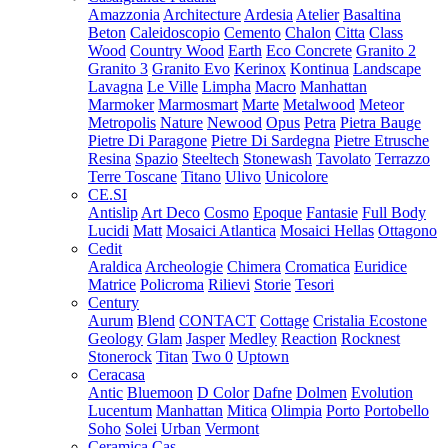
Amazzonia
Architecture
Ardesia
Atelier
Basaltina
Beton
Caleidoscopio
Cemento
Chalon
Citta
Class
Wood
Country Wood
Earth
Eco Concrete
Granito 2
Granito 3
Granito Evo
Kerinox
Kontinua
Landscape
Lavagna
Le Ville
Limpha
Macro
Manhattan
Marmoker
Marmosmart
Marte
Metalwood
Meteor
Metropolis
Nature
Newood
Opus
Petra
Pietra Bauge
Pietre Di Paragone
Pietre Di Sardegna
Pietre Etrusche
Resina
Spazio
Steeltech
Stonewash
Tavolato
Terrazzo
Terre Toscane
Titano
Ulivo
Unicolore
CE.SI
Antislip
Art Deco
Cosmo
Epoque
Fantasie
Full Body
Lucidi
Matt
Mosaici Atlantica
Mosaici Hellas
Ottagono
Cedit
Araldica
Archeologie
Chimera
Cromatica
Euridice
Matrice
Policroma
Rilievi
Storie
Tesori
Century
Aurum
Blend
CONTACT
Cottage
Cristalia
Ecostone
Geology
Glam
Jasper
Medley
Reaction
Rocknest
Stonerock
Titan
Two 0
Uptown
Ceracasa
Antic
Bluemoon
D Color
Dafne
Dolmen
Evolution
Lucentum
Manhattan
Mitica
Olimpia
Porto
Portobello
Soho
Solei
Urban
Vermont
Ceramica Cas