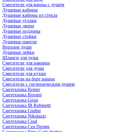
Смесители для ванны с душем
Душевые кабины
Душевые кабины из стекла
Душевые уголки
Душевые двери
Душевые поддоны
Душевые стойки
Душевые панели
Верхние души
Душевые лейки
Шланги для душа
Смесители для раковин
Смесители для душа
Смесители для кухни
Смесители на борт ванны
Смесители с гигиеническим душем
Сантехника Remer
Сантехника Bossini
Сантехника Gessi
Сантехника IB Rubinetti
Сантехника Giulini
Сантехника Nikolazzi
Сантехника Cisal
Сантехника Cea Design
Сантехника Fima Carlo frattini