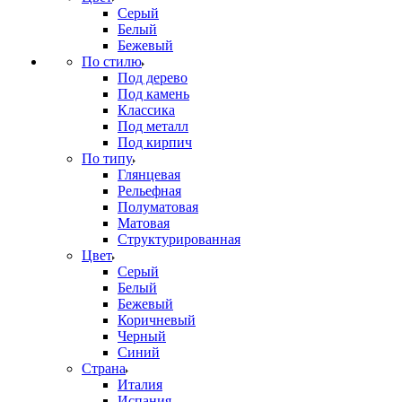
Серый
Белый
Бежевый
По стилю
Под дерево
Под камень
Классика
Под металл
Под кирпич
По типу
Глянцевая
Рельефная
Полуматовая
Матовая
Структурированная
Цвет
Серый
Белый
Бежевый
Коричневый
Черный
Синий
Страна
Италия
Испания