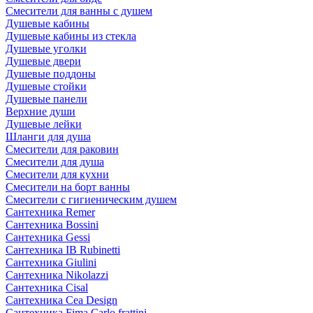
Смесители для ванны с душем
Душевые кабины
Душевые кабины из стекла
Душевые уголки
Душевые двери
Душевые поддоны
Душевые стойки
Душевые панели
Верхние души
Душевые лейки
Шланги для душа
Смесители для раковин
Смесители для душа
Смесители для кухни
Смесители на борт ванны
Смесители с гигиеническим душем
Сантехника Remer
Сантехника Bossini
Сантехника Gessi
Сантехника IB Rubinetti
Сантехника Giulini
Сантехника Nikolazzi
Сантехника Cisal
Сантехника Cea Design
Сантехника Fima Carlo frattini