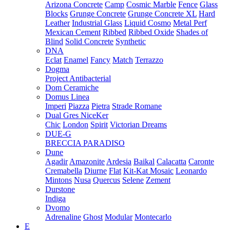
Arizona Concrete
Camp
Cosmic Marble
Fence
Glass
Blocks
Grunge Concrete
Grunge Concrete XL
Hard
Leather
Industrial Glass
Liquid Cosmo
Metal Perf
Mexican Cement
Ribbed
Ribbed Oxide
Shades of
Blind
Solid Concrete
Synthetic
DNA
Eclat
Enamel
Fancy
Match
Terrazzo
Dogma
Project Antibacterial
Dom Ceramiche
Domus Linea
Imperi
Piazza
Pietra
Strade Romane
Dual Gres NiceKer
Chic
London
Spirit
Victorian Dreams
DUE-G
BRECCIA PARADISO
Dune
Agadir
Amazonite
Ardesia
Baikal
Calacatta
Caronte
Cremabella
Diurne
Flat
Kit-Kat Mosaic
Leonardo
Mintons
Nusa
Quercus
Selene
Zement
Durstone
Indiga
Dvomo
Adrenaline
Ghost
Modular
Montecarlo
E