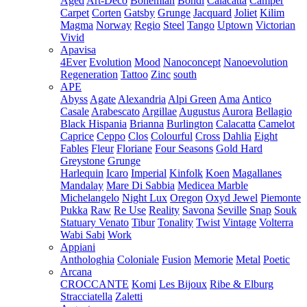
Aged
Art-Deco
Bohemian
Bondi
Calacatta
Camper
Carpet
Corten
Gatsby
Grunge
Jacquard
Joliet
Kilim
Magma
Norway
Regio
Steel
Tango
Uptown
Victorian
Vivid
Apavisa
4Ever
Evolution
Mood
Nanoconcept
Nanoevolution
Regeneration
Tattoo
Zinc
south
APE
Abyss
Agate
Alexandria
Alpi Green
Ama
Antico
Casale
Arabescato
Argillae
Augustus
Aurora
Bellagio
Black Hispania
Brianna
Burlington
Calacatta
Camelot
Caprice
Ceppo
Clos
Colourful
Cross
Dahlia
Eight
Fables
Fleur
Floriane
Four Seasons
Gold Hard
Greystone
Grunge
Harlequin
Icaro
Imperial
Kinfolk
Koen
Magallanes
Mandalay
Mare Di Sabbia
Medicea Marble
Michelangelo
Night Lux
Oregon
Oxyd Jewel
Piemonte
Pukka
Raw
Re Use
Reality
Savona
Seville
Snap
Souk
Statuary Venato
Tibur
Tonality
Twist
Vintage
Volterra
Wabi Sabi
Work
Appiani
Anthologhia
Coloniale
Fusion
Memorie
Metal
Poetic
Arcana
CROCCANTE
Komi
Les Bijoux
Ribe & Elburg
Stracciatella
Zaletti