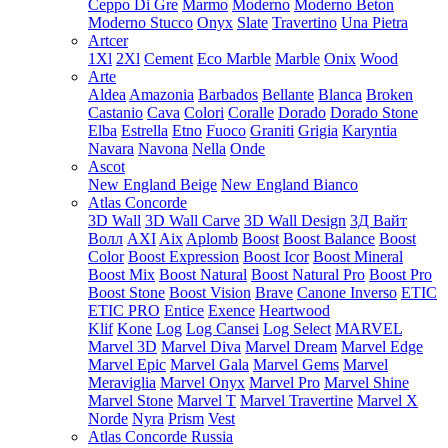
Ceppo Di Gre
Marmo
Moderno
Moderno Beton
Moderno Stucco
Onyx
Slate
Travertino
Una Pietra
Artcer
1Xl
2Xl
Cement
Eco Marble
Marble
Onix
Wood
Arte
Aldea
Amazonia
Barbados
Bellante
Blanca
Broken
Castanio
Cava
Colori
Coralle
Dorado
Dorado Stone
Elba
Estrella
Etno
Fuoco
Graniti
Grigia
Karyntia
Navara
Navona
Nella
Onde
Ascot
New England Beige
New England Bianco
Atlas Concorde
3D Wall
3D Wall Carve
3D Wall Design
3Д Вайт
Волл
AXI
Aix
Aplomb
Boost
Boost Balance
Boost
Color
Boost Expression
Boost Icor
Boost Mineral
Boost Mix
Boost Natural
Boost Natural Pro
Boost Pro
Boost Stone
Boost Vision
Brave
Canone Inverso
ETIC
ETIC PRO
Entice
Exence
Heartwood
Klif
Kone
Log
Log Cansei
Log Select
MARVEL
Marvel 3D
Marvel Diva
Marvel Dream
Marvel Edge
Marvel Epic
Marvel Gala
Marvel Gems
Marvel
Meraviglia
Marvel Onyx
Marvel Pro
Marvel Shine
Marvel Stone
Marvel T
Marvel Travertine
Marvel X
Norde
Nyra
Prism
Vest
Atlas Concorde Russia