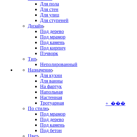
Для пола
Для стен
Для улиц
Для ступеней
Дизайн
Под дерево
Под мрамор
Под камень
Под кирпич
Пэчворк
Тип
Неполированный
Назначение
Для кухни
Для ванны
На фартук
Напольная
Настенная
Тротуарная
+ ���
По стилю
Под мрамор
Под дерево
Под камень
Под бетон
Цвет