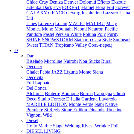
Chloe
Cray
Deniza
Denver
Dolomiti
Effetto
Ekzotic
Estetika Dark
Eva
FOREST
Flamel
Flora
Foil
Forever
GALAXY
GRACE
Gevorg
Inspiration
Lazzaro
Liana
Lili
Lines
Lorenzo
Lotani
MAGIC
MALIBU
Misty
Monica
Mono
Mountain
Naomi
Neutron
Pacific
Pandora
Pastel
Persian White
Poluna
Poly
Purity
SHINE
SNOWSTORM
Statuario Cara
Style
Sunheart
Sweet
TITAN
Tropicano
Valley
Соль-перец
D
Dar
Biselado
Microline
Nairobi
Noa-Sticks
Rural
Decocer
Chalet
Fabia
JAZZ
Liguria
Monte
Siena
Decovita
Full Lappato
Del Conca
Alchimia
Bioterre
Boutique
Burma
Carpegna
Climb
Deco Studio
Foreste D Italia
Gardena
Lavaredo
MARBLE EDITION
Monte Verde
Nabi
Native
Premiere
St Regis
Stone Edition Dinamik
Timeline
Vignoni
Wild
Diesel
Hoily Marble
Stage
Welding Rivest
Wrinkle Foil
DIESEL LIVING