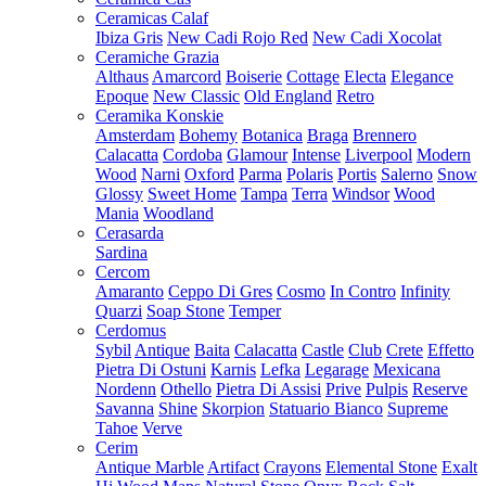
Ceramicas Calaf
Ibiza Gris
New Cadi Rojo Red
New Cadi Xocolat
Ceramiche Grazia
Althaus
Amarcord
Boiserie
Cottage
Electa
Elegance
Epoque
New Classic
Old England
Retro
Ceramika Konskie
Amsterdam
Bohemy
Botanica
Braga
Brennero
Calacatta
Cordoba
Glamour
Intense
Liverpool
Modern
Wood
Narni
Oxford
Parma
Polaris
Portis
Salerno
Snow
Glossy
Sweet Home
Tampa
Terra
Windsor
Wood
Mania
Woodland
Cerasarda
Sardina
Cercom
Amaranto
Ceppo Di Gres
Cosmo
In Contro
Infinity
Quarzi
Soap Stone
Temper
Cerdomus
Sybil
Antique
Baita
Calacatta
Castle
Club
Crete
Effetto
Pietra Di Ostuni
Karnis
Lefka
Legarage
Mexicana
Nordenn
Othello
Pietra Di Assisi
Prive
Pulpis
Reserve
Savanna
Shine
Skorpion
Statuario Bianco
Supreme
Tahoe
Verve
Cerim
Antique Marble
Artifact
Crayons
Elemental Stone
Exalt