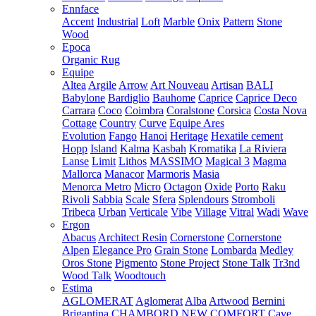
Ennface
Accent
Industrial
Loft
Marble
Onix
Pattern
Stone
Wood
Epoca
Organic Rug
Equipe
Altea
Argile
Arrow
Art Nouveau
Artisan
BALI
Babylone
Bardiglio
Bauhome
Caprice
Caprice Deco
Carrara
Coco
Coimbra
Coralstone
Corsica
Costa Nova
Cottage
Country
Curve
Equipe Ares
Evolution
Fango
Hanoi
Heritage
Hexatile cement
Hopp
Island
Kalma
Kasbah
Kromatika
La Riviera
Lanse
Limit
Lithos
MASSIMO
Magical 3
Magma
Mallorca
Manacor
Marmoris
Masia
Menorca
Metro
Micro
Octagon
Oxide
Porto
Raku
Rivoli
Sabbia
Scale
Sfera
Splendours
Stromboli
Tribeca
Urban
Verticale
Vibe
Village
Vitral
Wadi
Wave
Ergon
Abacus
Architect Resin
Cornerstone
Cornerstone
Alpen
Elegance Pro
Grain Stone
Lombarda
Medley
Oros Stone
Pigmento
Stone Project
Stone Talk
Tr3nd
Wood Talk
Woodtouch
Estima
AGLOMERAT
Aglomerat
Alba
Artwood
Bernini
Brigantina
CHAMBORD NEW
COMFORT
Cave