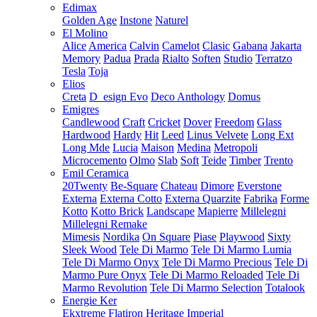
Edimax
Golden Age
Instone
Naturel
El Molino
Alice
America
Calvin
Camelot
Clasic
Gabana
Jakarta
Memory
Padua
Prada
Rialto
Soften
Studio
Terratzo
Tesla
Toja
Elios
Creta
D_esign Evo
Deco Anthology
Domus
Emigres
Candlewood
Craft
Cricket
Dover
Freedom
Glass
Hardwood
Hardy
Hit
Leed
Linus Velvete
Long Ext
Long Mde
Lucia
Maison
Medina
Metropoli
Microcemento
Olmo
Slab
Soft
Teide
Timber
Trento
Emil Ceramica
20Twenty
Be-Square
Chateau
Dimore
Everstone
Externa
Externa Cotto
Externa Quarzite
Fabrika
Forme
Kotto
Kotto Brick
Landscape
Mapierre
Millelegni
Millelegni Remake
Mimesis
Nordika
On Square
Piase
Playwood
Sixty
Sleek Wood
Tele Di Marmo
Tele Di Marmo Lumia
Tele Di Marmo Onyx
Tele Di Marmo Precious
Tele Di
Marmo Pure Onyx
Tele Di Marmo Reloaded
Tele Di
Marmo Revolution
Tele Di Marmo Selection
Totalook
Energie Ker
Ekxtreme
Flatiron
Heritage
Imperial