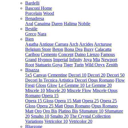
Bardelli
Basconi Home
Porcelain
Wood
Benadresa
Aral
Canaima
Daren
Halima
Nobile
Bestile
Greco
Nara
Bien
Agatha
Antique Carrara
Arch
Arcides
Arcturuse
Belgium Store
Beton
Bona Dea
Buxy
Calacatta
Caribou
Cemento
Concept
Daino Lienzo
Famous
Grand
Hypnos
Imperial
Infinity
Joya
Mia
Newport
Root
Statuario Goya
Tiger
Turin
Wild Onyx
Zenith
Bisazza
5x5
Canvas
Cementine
Decori 10
Decori 20
Decori 50
Decori In Tecnica Artistica
Decori Opus Romano
Flow
Fregi
Gloss
Glow
Le Gemme 10
Le Gemme 20
Miscele 10
Miscele 20
Miscele Flow
Miscele Opus
Romano
Opera 15
Opera 15 Gloss
Opera 15 Matt
Opera 25
Opera 25
Gloss
Opera 25 Matt
Opus Romano
Opus Romano
Matt
Oro
Oro Bis
Platino Bis
Sfumature 10
Sfumature
20
Smalto 10
Smalto 20
The Crystal Collection
Variations
Vetricolor 10
Vetricolor 20
Bluezone