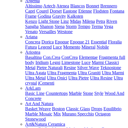
Argenta
Altissimo
Artech
Atenea
Blancos
Bonnet
Brennero
Capri
Courel
Dorset
Eastone
Etienne
Flodsten
Fontana
Frame
Godina
Gravity
Kalksten
Kenzo
Light Stone
Linz
Midas
Milena
Petra
Riven
Sangha
Shanon
Siena
Storm
Tempo
Terma
Vega
Venato
Versailles
Westone
Ariana
Concrea
Dorica
Epoque
Epoque 21
Essential
Floralia
Futura
Legend
Luce
Memento
Mineral
Nobile
Ariostea
Basaltina
Con.Crea
ConCrea
Elementae
Fragmenta full
body
Iridium
Legni
Limestone
Luce
Marmi Classici
Metal
Pietre Naturali
Resine
Silver Wave
Teknostone
Ultra Agata
Ultra Fragmenta
Ultra Graniti
Ultra Marmi
Ultra Metal
Ultra Onici
Ultra Pietre
Ultra Resine
Ultra
crystal
iCementi
ArkLam
Basic Line
Countertops
Marble
Stone
Style
Wood And
Concrete
Art And Natura
Basket Weave
Boston
Classic Glass
Drops
Equilibrio
Marble Mosaic
Mix
Murano Specchio
Octagon
Stonewood
Art&Natura Ceramica