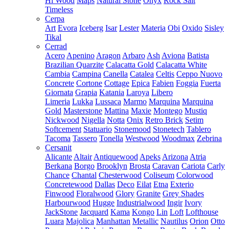
Hi Wood
Maps
Natural Stone
Onyx
Rock Salt
Timeless
Cerpa
Art
Evora
Iceberg
Isar
Lester
Materia
Obi
Oxido
Sisley
Tikal
Cerrad
Acero
Apenino
Aragon
Arbaro
Ash
Aviona
Batista
Brazilian Quarzite
Calacatta Gold
Calacatta White
Cambia
Campina
Canella
Catalea
Celtis
Ceppo Nuovo
Concrete
Cortone
Cottage
Epica
Fabien
Foggia
Fuerta
Giornata
Grapia
Katania
Laroya
Libero
Limeria
Lukka
Lussaca
Marmo
Marquina
Marquina
Gold
Masterstone
Mattina
Maxie
Montego
Mustiq
Nickwood
Nigella
Notta
Onix
Retro Brick
Setim
Softcement
Statuario
Stonemood
Stonetech
Tablero
Tacoma
Tassero
Tonella
Westwood
Woodmax
Zebrina
Cersanit
Alicante
Altair
Antiquewood
Apeks
Arizona
Atria
Berkana
Borgo
Brooklyn
Brosta
Caravan
Cariota
Carly
Chance
Chantal
Chesterwood
Coliseum
Colorwood
Concretewood
Dallas
Deco
Eilat
Etna
Exterio
Finwood
Floralwood
Glory
Granite
Grey Shades
Harbourwood
Hugge
Industrialwood
Ingir
Ivory
JackStone
Jacquard
Kama
Kongo
Lin
Loft
Lofthouse
Luara
Majolica
Manhattan
Metallic
Nautilus
Orion
Otto