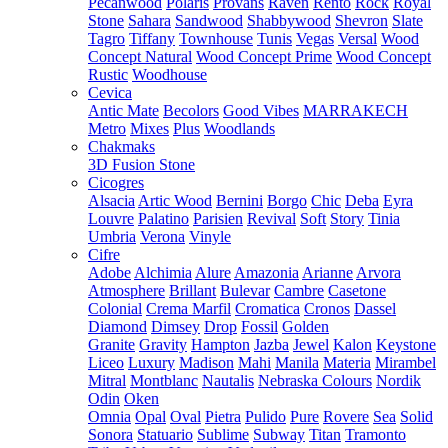
Pecanwood
Polaris
Provans
Raven
Rento
Rock
Royal
Stone
Sahara
Sandwood
Shabbywood
Shevron
Slate
Tagro
Tiffany
Townhouse
Tunis
Vegas
Versal
Wood
Concept Natural
Wood Concept Prime
Wood Concept
Rustic
Woodhouse
Cevica
Antic Mate
Becolors
Good Vibes
MARRAKECH
Metro
Mixes
Plus
Woodlands
Chakmaks
3D Fusion Stone
Cicogres
Alsacia
Artic Wood
Bernini
Borgo
Chic
Deba
Eyra
Louvre
Palatino
Parisien
Revival
Soft
Story
Tinia
Umbria
Verona
Vinyle
Cifre
Adobe
Alchimia
Alure
Amazonia
Arianne
Arvora
Atmosphere
Brillant
Bulevar
Cambre
Casetone
Colonial
Crema Marfil
Cromatica
Cronos
Dassel
Diamond
Dimsey
Drop
Fossil
Golden
Granite
Gravity
Hampton
Jazba
Jewel
Kalon
Keystone
Liceo
Luxury
Madison
Mahi
Manila
Materia
Mirambel
Mitral
Montblanc
Nautalis
Nebraska Colours
Nordik
Odin
Oken
Omnia
Opal
Oval
Pietra
Pulido
Pure
Rovere
Sea
Solid
Sonora
Statuario
Sublime
Subway
Titan
Tramonto