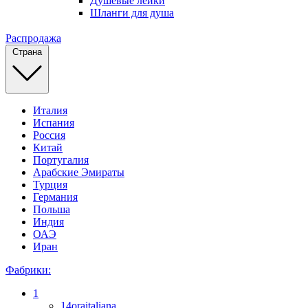
Душевые лейки
Шланги для душа
Распродажа
Страна
Италия
Испания
Россия
Китай
Португалия
Арабские Эмираты
Турция
Германия
Польша
Индия
ОАЭ
Иран
Фабрики:
1
14oraitaliana