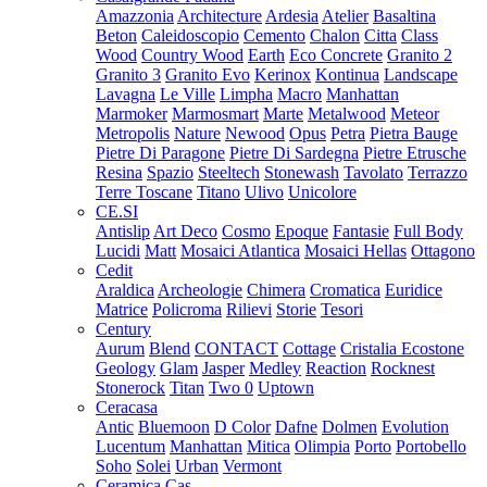
Amazzonia
Architecture
Ardesia
Atelier
Basaltina
Beton
Caleidoscopio
Cemento
Chalon
Citta
Class
Wood
Country Wood
Earth
Eco Concrete
Granito 2
Granito 3
Granito Evo
Kerinox
Kontinua
Landscape
Lavagna
Le Ville
Limpha
Macro
Manhattan
Marmoker
Marmosmart
Marte
Metalwood
Meteor
Metropolis
Nature
Newood
Opus
Petra
Pietra Bauge
Pietre Di Paragone
Pietre Di Sardegna
Pietre Etrusche
Resina
Spazio
Steeltech
Stonewash
Tavolato
Terrazzo
Terre Toscane
Titano
Ulivo
Unicolore
CE.SI
Antislip
Art Deco
Cosmo
Epoque
Fantasie
Full Body
Lucidi
Matt
Mosaici Atlantica
Mosaici Hellas
Ottagono
Cedit
Araldica
Archeologie
Chimera
Cromatica
Euridice
Matrice
Policroma
Rilievi
Storie
Tesori
Century
Aurum
Blend
CONTACT
Cottage
Cristalia
Ecostone
Geology
Glam
Jasper
Medley
Reaction
Rocknest
Stonerock
Titan
Two 0
Uptown
Ceracasa
Antic
Bluemoon
D Color
Dafne
Dolmen
Evolution
Lucentum
Manhattan
Mitica
Olimpia
Porto
Portobello
Soho
Solei
Urban
Vermont
Ceramica Cas