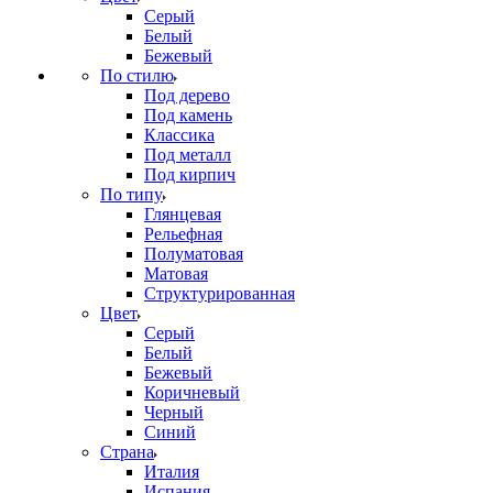
Серый
Белый
Бежевый
По стилю
Под дерево
Под камень
Классика
Под металл
Под кирпич
По типу
Глянцевая
Рельефная
Полуматовая
Матовая
Структурированная
Цвет
Серый
Белый
Бежевый
Коричневый
Черный
Синий
Страна
Италия
Испания