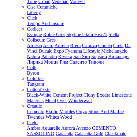
Tribe
Urban
Venetian
Vodevil
Cisa Ceramiche
Liberty
Click
Tempo And Inspire
Codicer
Evoque
Roble Gres
Skyline Glam Hex25
Stella
Coliseum Gres
Ardesia
Astro
Aurelia
Brera
Canova
Contea
Creta
Da
Vinci
Ducale
Expo
Fyamma
Lifestyle
Michelangelo
Natura
Palladio
Riviera
San Siro
Бормио
Вивальди
Лирика
Монца
Рим
Саленто
Тиволи
Colli
Byron
Colorker
Tangram
Cotto d'Este
Black-White
Cement Project
Cluny
Exedra
Limestone
Materica
Metal
Over
Wonderwall
Creatile
Cemento
Exotic
Marbles
Onyx
Stone And Marble
Twenties
Whites
Wood
Creto
Ambra
Aquarelle
Aurora
Avenzo
CEMENTO
SASSOLINO
Calacatta
Calacatta Gold
Checkmate