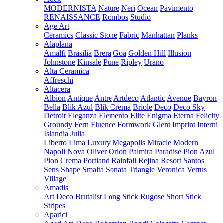
MODERNISTA
Nature
Neri
Ocean
Pavimento
RENAISSANCE
Rombos
Studio
Age Art
Ceramics
Classic Stone
Fabric
Manhattan
Planks
Alaplana
Amalfi
Brasilia
Brera
Goa
Golden Hill
Illusion
Johnstone
Kinsale
Pune
Ripley
Urano
Alta Ceramica
Affreschi
Altacera
Albion
Antique
Antre
Artdeco
Atlantic
Avenue
Bayron
Bella
Blik Azul
Blik Crema
Briole
Deco
Deco Sky
Detroit
Eleganza
Elemento
Elite
Enigma
Eterna
Felicity
Groundy
Fern
Fluence
Formwork
Glent
Imprint
Interni
Islandia
Julia
Liberto
Lima
Luxury
Megapolis
Miracle
Modern
Napoli
Nova
Oliver
Orion
Palmira
Paradise
Pion Azul
Pion Crema
Portland
Rainfall
Rejina
Resort
Santos
Sens
Shape
Smalta
Sonata
Triangle
Veronica
Vertus
Village
Amadis
Art Deco
Brutalist
Long Stick
Rugose
Short Stick
Stripes
Aparici