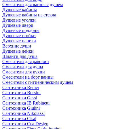
Смесители для ванны с душем
Душевые кабины
Душевые кабины из стекла
Душевые уголки
Душевые двери
Душевые поддоны
Душевые стойки
Душевые панели
Верхние души
Душевые лейки
Шланги для душа
Смесители для раковин
Смесители для душа
Смесители для кухни
Смесители на борт ванны
Смесители с гигиеническим душем
Сантехника Remer
Сантехника Bossini
Сантехника Gessi
Сантехника IB Rubinetti
Сантехника Giulini
Сантехника Nikolazzi
Сантехника Cisal
Сантехника Cea Design
Сантехника Fima Carlo frattini