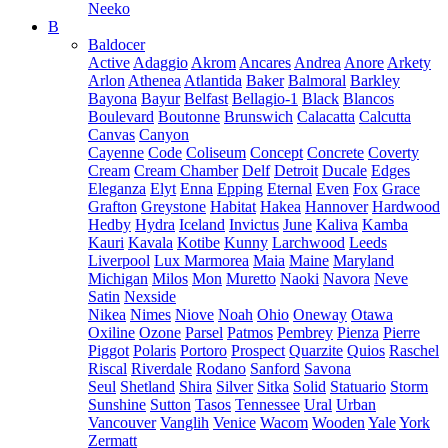
Neeko
B
Baldocer
Active
Adaggio
Akrom
Ancares
Andrea
Anore
Arkety
Arlon
Athenea
Atlantida
Baker
Balmoral
Barkley
Bayona
Bayur
Belfast
Bellagio-1
Black
Blancos
Boulevard
Boutonne
Brunswich
Calacatta
Calcutta
Canvas
Canyon
Cayenne
Code
Coliseum
Concept
Concrete
Coverty
Cream
Cream Chamber
Delf
Detroit
Ducale
Edges
Eleganza
Elyt
Enna
Epping
Eternal
Even
Fox
Grace
Grafton
Greystone
Habitat
Hakea
Hannover
Hardwood
Hedby
Hydra
Iceland
Invictus
June
Kaliva
Kamba
Kauri
Kavala
Kotibe
Kunny
Larchwood
Leeds
Liverpool
Lux Marmorea
Maia
Maine
Maryland
Michigan
Milos
Mon
Muretto
Naoki
Navora
Neve
Satin
Nexside
Nikea
Nimes
Niove
Noah
Ohio
Oneway
Otawa
Oxiline
Ozone
Parsel
Patmos
Pembrey
Pienza
Pierre
Piggot
Polaris
Portoro
Prospect
Quarzite
Quios
Raschel
Riscal
Riverdale
Rodano
Sanford
Savona
Seul
Shetland
Shira
Silver
Sitka
Solid
Statuario
Storm
Sunshine
Sutton
Tasos
Tennessee
Ural
Urban
Vancouver
Vanglih
Venice
Wacom
Wooden
Yale
York
Zermatt