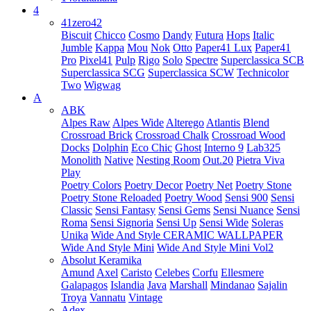
4
41zero42
Biscuit
Chicco
Cosmo
Dandy
Futura
Hops
Italic
Jumble
Kappa
Mou
Nok
Otto
Paper41 Lux
Paper41
Pro
Pixel41
Pulp
Rigo
Solo
Spectre
Superclassica SCB
Superclassica SCG
Superclassica SCW
Technicolor
Two
Wigwag
A
ABK
Alpes Raw
Alpes Wide
Alterego
Atlantis
Blend
Crossroad Brick
Crossroad Chalk
Crossroad Wood
Docks
Dolphin
Eco Chic
Ghost
Interno 9
Lab325
Monolith
Native
Nesting Room
Out.20
Pietra Viva
Play
Poetry Colors
Poetry Decor
Poetry Net
Poetry Stone
Poetry Stone Reloaded
Poetry Wood
Sensi 900
Sensi
Classic
Sensi Fantasy
Sensi Gems
Sensi Nuance
Sensi
Roma
Sensi Signoria
Sensi Up
Sensi Wide
Soleras
Unika
Wide And Style CERAMIC WALLPAPER
Wide And Style Mini
Wide And Style Mini Vol2
Absolut Keramika
Amund
Axel
Caristo
Celebes
Corfu
Ellesmere
Galapagos
Islandia
Java
Marshall
Mindanao
Sajalin
Troya
Vannatu
Vintage
Adex