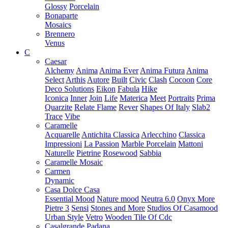
Glossy
Porcelain
Bonaparte
Mosaics
Brennero
Venus
C
Caesar
Alchemy
Anima
Anima Ever
Anima Futura
Anima
Select
Arthis
Autore
Built
Civic
Clash
Cocoon
Core
Deco Solutions
Eikon
Fabula
Hike
Iconica
Inner
Join
Life
Materica
Meet
Portraits
Prima
Quarzite
Relate Flame
Rever
Shapes Of Italy
Slab2
Trace
Vibe
Caramelle
Acquarelle
Antichita Classica
Arlecchino
Classica
Impressioni
La Passion
Marble Porcelain
Mattoni
Naturelle
Pietrine
Rosewood
Sabbia
Caramelle Mosaic
Carmen
Dynamic
Casa Dolce Casa
Essential Mood
Nature mood
Neutra 6.0
Onyx More
Pietre 3
Sensi
Stones and More
Studios Of Casamood
Urban Style
Vetro
Wooden Tile Of Cdc
Casalgrande Padana