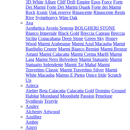
3D White
Allure
Cliff
Drift
Empire
Epos
Force
Forte
Dei Marmi
Forte Dei Marmi Quark
Forte dei Marmi
Rock
Iconic
Oak reserve
Rinascente
Rinascente Resin
Rive
Symphonyx
Wine Oak
Ava
Aesthetica
Avorio Segesta
BOLGHERI STONE
Bianco Imperiale
Black Gold
Breccia Capraia
Breccia
Sicilia
Copacabana
Deep Stone
Green Sky
Honey
Wood
Marmi Arabesque
Marmi Azul Macauba
Marmi
Bardiglio Cenere
Marmi Bianco Bernini
Marmi Bronze
Amani
Marmi Calacatta
Marmi Crema Marfil
Marmi
Lasa
Marmi Nero Belvedere
Marmi Statuario
Marmi
Statuario Splendente
Marmi Taj Mahal
Marmi
Travertino Classic
Marmi Travertino Silver
Marmi
White Macauba
Marmo E Pietra
Onice Iride
Scratch
Up
Azteca
Atelier
Beta Calacatta
Calacatta Gold
Domino
Ground
Habitat
Moonland
Moonlight
Passion
Penelope
Synthesis
Textyle
Azulev
Alchemy
Artwood
Azuliber
Ambre
Azuvi