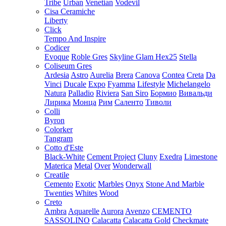
Tribe
Urban
Venetian
Vodevil
Cisa Ceramiche
Liberty
Click
Tempo And Inspire
Codicer
Evoque
Roble Gres
Skyline Glam Hex25
Stella
Coliseum Gres
Ardesia
Astro
Aurelia
Brera
Canova
Contea
Creta
Da
Vinci
Ducale
Expo
Fyamma
Lifestyle
Michelangelo
Natura
Palladio
Riviera
San Siro
Бормио
Вивальди
Лирика
Монца
Рим
Саленто
Тиволи
Colli
Byron
Colorker
Tangram
Cotto d'Este
Black-White
Cement Project
Cluny
Exedra
Limestone
Materica
Metal
Over
Wonderwall
Creatile
Cemento
Exotic
Marbles
Onyx
Stone And Marble
Twenties
Whites
Wood
Creto
Ambra
Aquarelle
Aurora
Avenzo
CEMENTO
SASSOLINO
Calacatta
Calacatta Gold
Checkmate