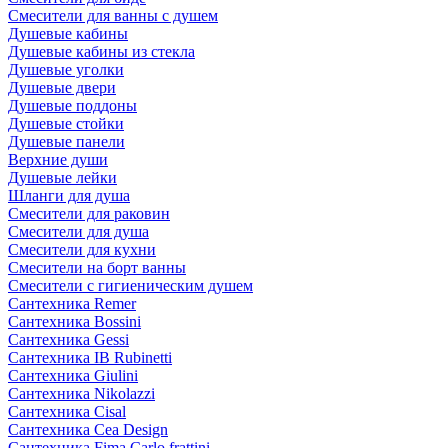
Смесители для ванны с душем
Душевые кабины
Душевые кабины из стекла
Душевые уголки
Душевые двери
Душевые поддоны
Душевые стойки
Душевые панели
Верхние души
Душевые лейки
Шланги для душа
Смесители для раковин
Смесители для душа
Смесители для кухни
Смесители на борт ванны
Смесители с гигиеническим душем
Сантехника Remer
Сантехника Bossini
Сантехника Gessi
Сантехника IB Rubinetti
Сантехника Giulini
Сантехника Nikolazzi
Сантехника Cisal
Сантехника Cea Design
Сантехника Fima Carlo frattini