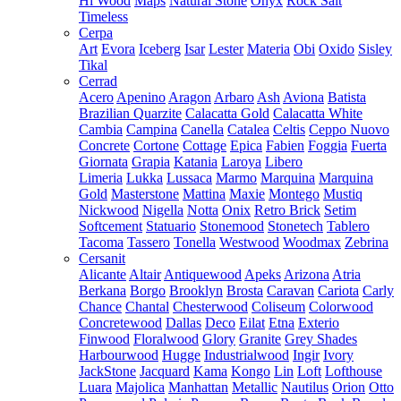
Hi Wood
Maps
Natural Stone
Onyx
Rock Salt
Timeless
Cerpa
Art
Evora
Iceberg
Isar
Lester
Materia
Obi
Oxido
Sisley
Tikal
Cerrad
Acero
Apenino
Aragon
Arbaro
Ash
Aviona
Batista
Brazilian Quarzite
Calacatta Gold
Calacatta White
Cambia
Campina
Canella
Catalea
Celtis
Ceppo Nuovo
Concrete
Cortone
Cottage
Epica
Fabien
Foggia
Fuerta
Giornata
Grapia
Katania
Laroya
Libero
Limeria
Lukka
Lussaca
Marmo
Marquina
Marquina
Gold
Masterstone
Mattina
Maxie
Montego
Mustiq
Nickwood
Nigella
Notta
Onix
Retro Brick
Setim
Softcement
Statuario
Stonemood
Stonetech
Tablero
Tacoma
Tassero
Tonella
Westwood
Woodmax
Zebrina
Cersanit
Alicante
Altair
Antiquewood
Apeks
Arizona
Atria
Berkana
Borgo
Brooklyn
Brosta
Caravan
Cariota
Carly
Chance
Chantal
Chesterwood
Coliseum
Colorwood
Concretewood
Dallas
Deco
Eilat
Etna
Exterio
Finwood
Floralwood
Glory
Granite
Grey Shades
Harbourwood
Hugge
Industrialwood
Ingir
Ivory
JackStone
Jacquard
Kama
Kongo
Lin
Loft
Lofthouse
Luara
Majolica
Manhattan
Metallic
Nautilus
Orion
Otto