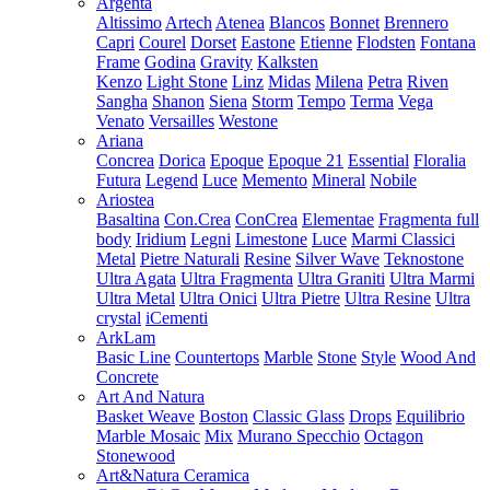
Argenta
Altissimo
Artech
Atenea
Blancos
Bonnet
Brennero
Capri
Courel
Dorset
Eastone
Etienne
Flodsten
Fontana
Frame
Godina
Gravity
Kalksten
Kenzo
Light Stone
Linz
Midas
Milena
Petra
Riven
Sangha
Shanon
Siena
Storm
Tempo
Terma
Vega
Venato
Versailles
Westone
Ariana
Concrea
Dorica
Epoque
Epoque 21
Essential
Floralia
Futura
Legend
Luce
Memento
Mineral
Nobile
Ariostea
Basaltina
Con.Crea
ConCrea
Elementae
Fragmenta full
body
Iridium
Legni
Limestone
Luce
Marmi Classici
Metal
Pietre Naturali
Resine
Silver Wave
Teknostone
Ultra Agata
Ultra Fragmenta
Ultra Graniti
Ultra Marmi
Ultra Metal
Ultra Onici
Ultra Pietre
Ultra Resine
Ultra
crystal
iCementi
ArkLam
Basic Line
Countertops
Marble
Stone
Style
Wood And
Concrete
Art And Natura
Basket Weave
Boston
Classic Glass
Drops
Equilibrio
Marble Mosaic
Mix
Murano Specchio
Octagon
Stonewood
Art&Natura Ceramica