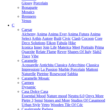
Glossy
Porcelain
Bonaparte
Mosaics
Brennero
Venus
C
Caesar
Alchemy
Anima
Anima Ever
Anima Futura
Anima
Select
Arthis
Autore
Built
Civic
Clash
Cocoon
Core
Deco Solutions
Eikon
Fabula
Hike
Iconica
Inner
Join
Life
Materica
Meet
Portraits
Prima
Quarzite
Relate Flame
Rever
Shapes Of Italy
Slab2
Trace
Vibe
Caramelle
Acquarelle
Antichita Classica
Arlecchino
Classica
Impressioni
La Passion
Marble Porcelain
Mattoni
Naturelle
Pietrine
Rosewood
Sabbia
Caramelle Mosaic
Carmen
Dynamic
Casa Dolce Casa
Essential Mood
Nature mood
Neutra 6.0
Onyx More
Pietre 3
Sensi
Stones and More
Studios Of Casamood
Urban Style
Vetro
Wooden Tile Of Cdc
Casalgrande Padana