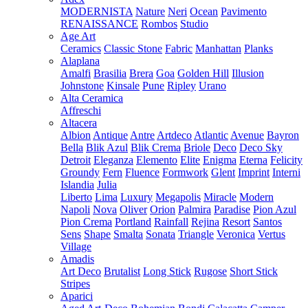
MODERNISTA
Nature
Neri
Ocean
Pavimento
RENAISSANCE
Rombos
Studio
Age Art
Ceramics
Classic Stone
Fabric
Manhattan
Planks
Alaplana
Amalfi
Brasilia
Brera
Goa
Golden Hill
Illusion
Johnstone
Kinsale
Pune
Ripley
Urano
Alta Ceramica
Affreschi
Altacera
Albion
Antique
Antre
Artdeco
Atlantic
Avenue
Bayron
Bella
Blik Azul
Blik Crema
Briole
Deco
Deco Sky
Detroit
Eleganza
Elemento
Elite
Enigma
Eterna
Felicity
Groundy
Fern
Fluence
Formwork
Glent
Imprint
Interni
Islandia
Julia
Liberto
Lima
Luxury
Megapolis
Miracle
Modern
Napoli
Nova
Oliver
Orion
Palmira
Paradise
Pion Azul
Pion Crema
Portland
Rainfall
Rejina
Resort
Santos
Sens
Shape
Smalta
Sonata
Triangle
Veronica
Vertus
Village
Amadis
Art Deco
Brutalist
Long Stick
Rugose
Short Stick
Stripes
Aparici