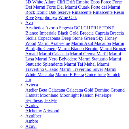
3D White
Allure
Cliff
Drift
Empire
Epos
Force
Forte
Dei Marmi
Forte Dei Marmi Quark
Forte dei Marmi
Rock
Iconic
Oak reserve
Rinascente
Rinascente Resin
Rive
Symphonyx
Wine Oak
Ava
Aesthetica
Avorio Segesta
BOLGHERI STONE
Bianco Imperiale
Black Gold
Breccia Capraia
Breccia
Sicilia
Copacabana
Deep Stone
Green Sky
Honey
Wood
Marmi Arabesque
Marmi Azul Macauba
Marmi
Bardiglio Cenere
Marmi Bianco Bernini
Marmi Bronze
Amani
Marmi Calacatta
Marmi Crema Marfil
Marmi
Lasa
Marmi Nero Belvedere
Marmi Statuario
Marmi
Statuario Splendente
Marmi Taj Mahal
Marmi
Travertino Classic
Marmi Travertino Silver
Marmi
White Macauba
Marmo E Pietra
Onice Iride
Scratch
Up
Azteca
Atelier
Beta Calacatta
Calacatta Gold
Domino
Ground
Habitat
Moonland
Moonlight
Passion
Penelope
Synthesis
Textyle
Azulev
Alchemy
Artwood
Azuliber
Ambre
Azuvi