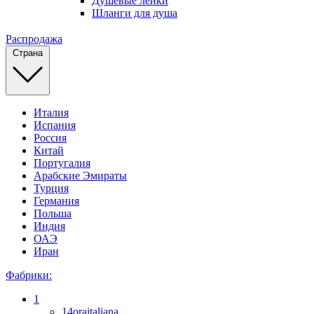
Душевые лейки
Шланги для душа
Распродажа
Страна
Италия
Испания
Россия
Китай
Португалия
Арабские Эмираты
Турция
Германия
Польша
Индия
ОАЭ
Иран
Фабрики:
1
14oraitaliana