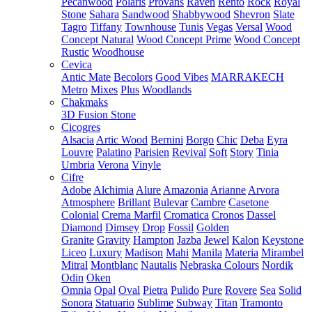
Pecanwood
Polaris
Provans
Raven
Rento
Rock
Royal
Stone
Sahara
Sandwood
Shabbywood
Shevron
Slate
Tagro
Tiffany
Townhouse
Tunis
Vegas
Versal
Wood
Concept Natural
Wood Concept Prime
Wood Concept
Rustic
Woodhouse
Cevica
Antic Mate
Becolors
Good Vibes
MARRAKECH
Metro
Mixes
Plus
Woodlands
Chakmaks
3D Fusion Stone
Cicogres
Alsacia
Artic Wood
Bernini
Borgo
Chic
Deba
Eyra
Louvre
Palatino
Parisien
Revival
Soft
Story
Tinia
Umbria
Verona
Vinyle
Cifre
Adobe
Alchimia
Alure
Amazonia
Arianne
Arvora
Atmosphere
Brillant
Bulevar
Cambre
Casetone
Colonial
Crema Marfil
Cromatica
Cronos
Dassel
Diamond
Dimsey
Drop
Fossil
Golden
Granite
Gravity
Hampton
Jazba
Jewel
Kalon
Keystone
Liceo
Luxury
Madison
Mahi
Manila
Materia
Mirambel
Mitral
Montblanc
Nautalis
Nebraska Colours
Nordik
Odin
Oken
Omnia
Opal
Oval
Pietra
Pulido
Pure
Rovere
Sea
Solid
Sonora
Statuario
Sublime
Subway
Titan
Tramonto