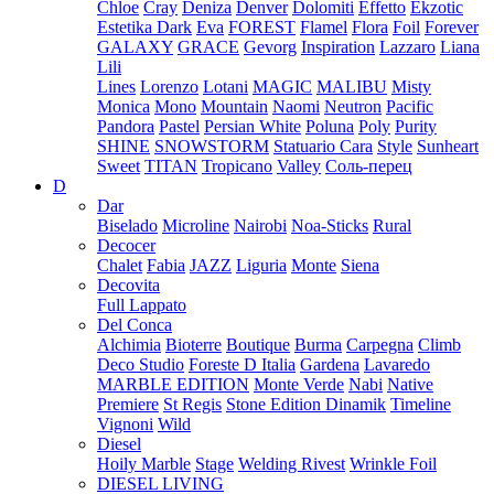
Chloe
Cray
Deniza
Denver
Dolomiti
Effetto
Ekzotic
Estetika Dark
Eva
FOREST
Flamel
Flora
Foil
Forever
GALAXY
GRACE
Gevorg
Inspiration
Lazzaro
Liana
Lili
Lines
Lorenzo
Lotani
MAGIC
MALIBU
Misty
Monica
Mono
Mountain
Naomi
Neutron
Pacific
Pandora
Pastel
Persian White
Poluna
Poly
Purity
SHINE
SNOWSTORM
Statuario Cara
Style
Sunheart
Sweet
TITAN
Tropicano
Valley
Соль-перец
D
Dar
Biselado
Microline
Nairobi
Noa-Sticks
Rural
Decocer
Chalet
Fabia
JAZZ
Liguria
Monte
Siena
Decovita
Full Lappato
Del Conca
Alchimia
Bioterre
Boutique
Burma
Carpegna
Climb
Deco Studio
Foreste D Italia
Gardena
Lavaredo
MARBLE EDITION
Monte Verde
Nabi
Native
Premiere
St Regis
Stone Edition Dinamik
Timeline
Vignoni
Wild
Diesel
Hoily Marble
Stage
Welding Rivest
Wrinkle Foil
DIESEL LIVING