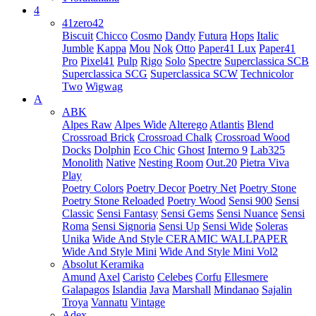
4
41zero42
Biscuit
Chicco
Cosmo
Dandy
Futura
Hops
Italic
Jumble
Kappa
Mou
Nok
Otto
Paper41 Lux
Paper41
Pro
Pixel41
Pulp
Rigo
Solo
Spectre
Superclassica SCB
Superclassica SCG
Superclassica SCW
Technicolor
Two
Wigwag
A
ABK
Alpes Raw
Alpes Wide
Alterego
Atlantis
Blend
Crossroad Brick
Crossroad Chalk
Crossroad Wood
Docks
Dolphin
Eco Chic
Ghost
Interno 9
Lab325
Monolith
Native
Nesting Room
Out.20
Pietra Viva
Play
Poetry Colors
Poetry Decor
Poetry Net
Poetry Stone
Poetry Stone Reloaded
Poetry Wood
Sensi 900
Sensi
Classic
Sensi Fantasy
Sensi Gems
Sensi Nuance
Sensi
Roma
Sensi Signoria
Sensi Up
Sensi Wide
Soleras
Unika
Wide And Style CERAMIC WALLPAPER
Wide And Style Mini
Wide And Style Mini Vol2
Absolut Keramika
Amund
Axel
Caristo
Celebes
Corfu
Ellesmere
Galapagos
Islandia
Java
Marshall
Mindanao
Sajalin
Troya
Vannatu
Vintage
Adex