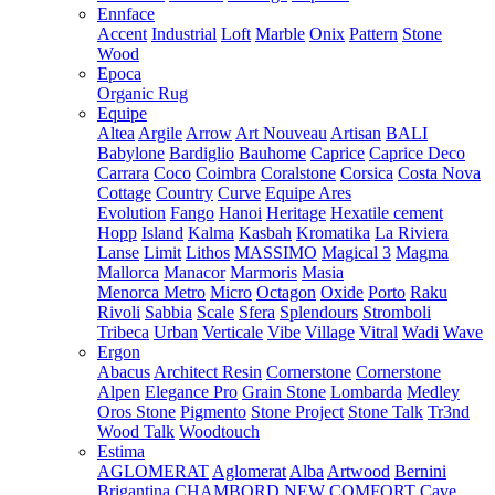
Ennface
Accent
Industrial
Loft
Marble
Onix
Pattern
Stone
Wood
Epoca
Organic Rug
Equipe
Altea
Argile
Arrow
Art Nouveau
Artisan
BALI
Babylone
Bardiglio
Bauhome
Caprice
Caprice Deco
Carrara
Coco
Coimbra
Coralstone
Corsica
Costa Nova
Cottage
Country
Curve
Equipe Ares
Evolution
Fango
Hanoi
Heritage
Hexatile cement
Hopp
Island
Kalma
Kasbah
Kromatika
La Riviera
Lanse
Limit
Lithos
MASSIMO
Magical 3
Magma
Mallorca
Manacor
Marmoris
Masia
Menorca
Metro
Micro
Octagon
Oxide
Porto
Raku
Rivoli
Sabbia
Scale
Sfera
Splendours
Stromboli
Tribeca
Urban
Verticale
Vibe
Village
Vitral
Wadi
Wave
Ergon
Abacus
Architect Resin
Cornerstone
Cornerstone
Alpen
Elegance Pro
Grain Stone
Lombarda
Medley
Oros Stone
Pigmento
Stone Project
Stone Talk
Tr3nd
Wood Talk
Woodtouch
Estima
AGLOMERAT
Aglomerat
Alba
Artwood
Bernini
Brigantina
CHAMBORD NEW
COMFORT
Cave