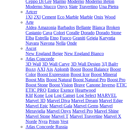
Ceppo Di Gre
Marmo
Moderno
Moderno Beton
Moderno Stucco
Onyx
Slate
Travertino
Una Pietra
Artcer
1Xl
2Xl
Cement
Eco Marble
Marble
Onix
Wood
Arte
Aldea
Amazonia
Barbados
Bellante
Blanca
Broken
Castanio
Cava
Colori
Coralle
Dorado
Dorado Stone
Elba
Estrella
Etno
Fuoco
Graniti
Grigia
Karyntia
Navara
Navona
Nella
Onde
Ascot
New England Beige
New England Bianco
Atlas Concorde
3D Wall
3D Wall Carve
3D Wall Design
3Д Вайт
Волл
AXI
Aix
Aplomb
Boost
Boost Balance
Boost
Color
Boost Expression
Boost Icor
Boost Mineral
Boost Mix
Boost Natural
Boost Natural Pro
Boost Pro
Boost Stone
Boost Vision
Brave
Canone Inverso
ETIC
ETIC PRO
Entice
Exence
Heartwood
Klif
Kone
Log
Log Cansei
Log Select
MARVEL
Marvel 3D
Marvel Diva
Marvel Dream
Marvel Edge
Marvel Epic
Marvel Gala
Marvel Gems
Marvel
Meraviglia
Marvel Onyx
Marvel Pro
Marvel Shine
Marvel Stone
Marvel T
Marvel Travertine
Marvel X
Norde
Nyra
Prism
Vest
Atlas Concorde Russia