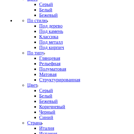
Серый
Белый
Бежевый
По стилю
Под дерево
Под камень
Классика
Под металл
Под кирпич
По типу
Глянцевая
Рельефная
Полуматовая
Матовая
Структурированная
Цвет
Серый
Белый
Бежевый
Коричневый
Черный
Синий
Страна
Италия
Испания