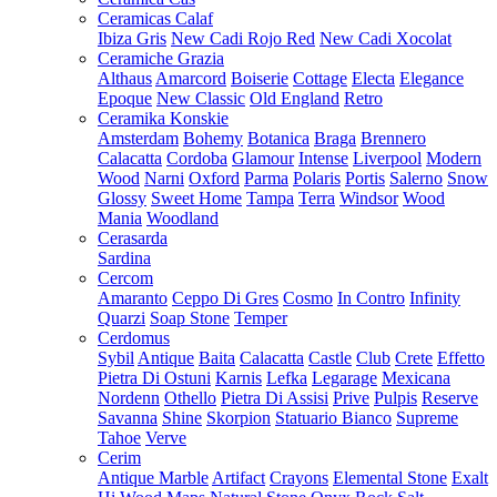
Ceramicas Calaf
Ibiza Gris
New Cadi Rojo Red
New Cadi Xocolat
Ceramiche Grazia
Althaus
Amarcord
Boiserie
Cottage
Electa
Elegance
Epoque
New Classic
Old England
Retro
Ceramika Konskie
Amsterdam
Bohemy
Botanica
Braga
Brennero
Calacatta
Cordoba
Glamour
Intense
Liverpool
Modern
Wood
Narni
Oxford
Parma
Polaris
Portis
Salerno
Snow
Glossy
Sweet Home
Tampa
Terra
Windsor
Wood
Mania
Woodland
Cerasarda
Sardina
Cercom
Amaranto
Ceppo Di Gres
Cosmo
In Contro
Infinity
Quarzi
Soap Stone
Temper
Cerdomus
Sybil
Antique
Baita
Calacatta
Castle
Club
Crete
Effetto
Pietra Di Ostuni
Karnis
Lefka
Legarage
Mexicana
Nordenn
Othello
Pietra Di Assisi
Prive
Pulpis
Reserve
Savanna
Shine
Skorpion
Statuario Bianco
Supreme
Tahoe
Verve
Cerim
Antique Marble
Artifact
Crayons
Elemental Stone
Exalt