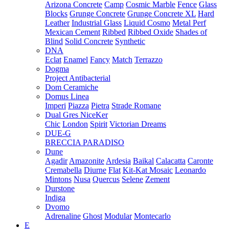
Arizona Concrete
Camp
Cosmic Marble
Fence
Glass
Blocks
Grunge Concrete
Grunge Concrete XL
Hard
Leather
Industrial Glass
Liquid Cosmo
Metal Perf
Mexican Cement
Ribbed
Ribbed Oxide
Shades of
Blind
Solid Concrete
Synthetic
DNA
Eclat
Enamel
Fancy
Match
Terrazzo
Dogma
Project Antibacterial
Dom Ceramiche
Domus Linea
Imperi
Piazza
Pietra
Strade Romane
Dual Gres NiceKer
Chic
London
Spirit
Victorian Dreams
DUE-G
BRECCIA PARADISO
Dune
Agadir
Amazonite
Ardesia
Baikal
Calacatta
Caronte
Cremabella
Diurne
Flat
Kit-Kat Mosaic
Leonardo
Mintons
Nusa
Quercus
Selene
Zement
Durstone
Indiga
Dvomo
Adrenaline
Ghost
Modular
Montecarlo
E