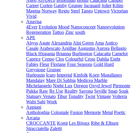
Aged
Art-Deco
Bohemian
Bondi
Calacatta
Camper
Carpet
Corten
Gatsby
Grunge
Jacquard
Joliet
Kilim
Magma
Norway
Regio
Steel
Tango
Uptown
Victorian
Vivid
Apavisa
4Ever
Evolution
Mood
Nanoconcept
Nanoevolution
Regeneration
Tattoo
Zinc
south
APE
Abyss
Agate
Alexandria
Alpi Green
Ama
Antico
Casale
Arabescato
Argillae
Augustus
Aurora
Bellagio
Black Hispania
Brianna
Burlington
Calacatta
Camelot
Caprice
Ceppo
Clos
Colourful
Cross
Dahlia
Eight
Fables
Fleur
Floriane
Four Seasons
Gold Hard
Greystone
Grunge
Harlequin
Icaro
Imperial
Kinfolk
Koen
Magallanes
Mandalay
Mare Di Sabbia
Medicea Marble
Michelangelo
Night Lux
Oregon
Oxyd Jewel
Piemonte
Pukka
Raw
Re Use
Reality
Savona
Seville
Snap
Souk
Statuary Venato
Tibur
Tonality
Twist
Vintage
Volterra
Wabi Sabi
Work
Appiani
Anthologhia
Coloniale
Fusion
Memorie
Metal
Poetic
Arcana
CROCCANTE
Komi
Les Bijoux
Ribe & Elburg
Stracciatella
Zaletti