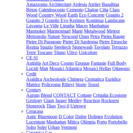
Amazzonia
Architecture
Ardesia
Atelier
Basaltina
Beton
Caleidoscopio
Cemento
Chalon
Citta
Class
Wood
Country Wood
Earth
Eco Concrete
Granito 2
Granito 3
Granito Evo
Kerinox
Kontinua
Landscape
Lavagna
Le Ville
Limpha
Macro
Manhattan
Marmoker
Marmosmart
Marte
Metalwood
Meteor
Metropolis
Nature
Newood
Opus
Petra
Pietra Bauge
Pietre Di Paragone
Pietre Di Sardegna
Pietre Etrusche
Resina
Spazio
Steeltech
Stonewash
Tavolato
Terrazzo
Terre Toscane
Titano
Ulivo
Unicolore
CE.SI
Antislip
Art Deco
Cosmo
Epoque
Fantasie
Full Body
Lucidi
Matt
Mosaici Atlantica
Mosaici Hellas
Ottagono
Cedit
Araldica
Archeologie
Chimera
Cromatica
Euridice
Matrice
Policroma
Rilievi
Storie
Tesori
Century
Aurum
Blend
CONTACT
Cottage
Cristalia
Ecostone
Geology
Glam
Jasper
Medley
Reaction
Rocknest
Stonerock
Titan
Two 0
Uptown
Ceracasa
Antic
Bluemoon
D Color
Dafne
Dolmen
Evolution
Lucentum
Manhattan
Mitica
Olimpia
Porto
Portobello
Soho
Solei
Urban
Vermont
Ceramica Cas