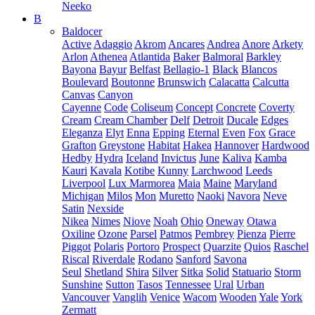
Neeko
B
Baldocer
Active
Adaggio
Akrom
Ancares
Andrea
Anore
Arkety
Arlon
Athenea
Atlantida
Baker
Balmoral
Barkley
Bayona
Bayur
Belfast
Bellagio-1
Black
Blancos
Boulevard
Boutonne
Brunswich
Calacatta
Calcutta
Canvas
Canyon
Cayenne
Code
Coliseum
Concept
Concrete
Coverty
Cream
Cream Chamber
Delf
Detroit
Ducale
Edges
Eleganza
Elyt
Enna
Epping
Eternal
Even
Fox
Grace
Grafton
Greystone
Habitat
Hakea
Hannover
Hardwood
Hedby
Hydra
Iceland
Invictus
June
Kaliva
Kamba
Kauri
Kavala
Kotibe
Kunny
Larchwood
Leeds
Liverpool
Lux Marmorea
Maia
Maine
Maryland
Michigan
Milos
Mon
Muretto
Naoki
Navora
Neve
Satin
Nexside
Nikea
Nimes
Niove
Noah
Ohio
Oneway
Otawa
Oxiline
Ozone
Parsel
Patmos
Pembrey
Pienza
Pierre
Piggot
Polaris
Portoro
Prospect
Quarzite
Quios
Raschel
Riscal
Riverdale
Rodano
Sanford
Savona
Seul
Shetland
Shira
Silver
Sitka
Solid
Statuario
Storm
Sunshine
Sutton
Tasos
Tennessee
Ural
Urban
Vancouver
Vanglih
Venice
Wacom
Wooden
Yale
York
Zermatt