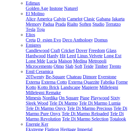
Edimax
Golden Age
Instone
Naturel
El Molino
Alice
America
Calvin
Camelot
Clasic
Gabana
Jakarta
Memory
Padua
Prada
Rialto
Soften
Studio
Terratzo
Tesla
Toja
Elios
Creta
D_esign Evo
Deco Anthology
Domus
Emigres
Candlewood
Craft
Cricket
Dover
Freedom
Glass
Hardwood
Hardy
Hit
Leed
Linus Velvete
Long Ext
Long Mde
Lucia
Maison
Medina
Metropoli
Microcemento
Olmo
Slab
Soft
Teide
Timber
Trento
Emil Ceramica
20Twenty
Be-Square
Chateau
Dimore
Everstone
Externa
Externa Cotto
Externa Quarzite
Fabrika
Forme
Kotto
Kotto Brick
Landscape
Mapierre
Millelegni
Millelegni Remake
Mimesis
Nordika
On Square
Piase
Playwood
Sixty
Sleek Wood
Tele Di Marmo
Tele Di Marmo Lumia
Tele Di Marmo Onyx
Tele Di Marmo Precious
Tele Di
Marmo Pure Onyx
Tele Di Marmo Reloaded
Tele Di
Marmo Revolution
Tele Di Marmo Selection
Totalook
Energie Ker
Ekxtreme
Flatiron
Heritage
Imperial