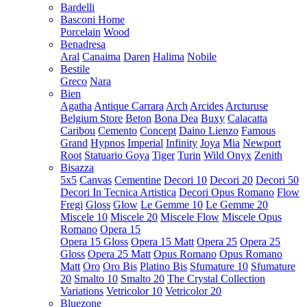
Bardelli
Basconi Home
Porcelain
Wood
Benadresa
Aral
Canaima
Daren
Halima
Nobile
Bestile
Greco
Nara
Bien
Agatha
Antique Carrara
Arch
Arcides
Arcturuse
Belgium Store
Beton
Bona Dea
Buxy
Calacatta
Caribou
Cemento
Concept
Daino Lienzo
Famous
Grand
Hypnos
Imperial
Infinity
Joya
Mia
Newport
Root
Statuario Goya
Tiger
Turin
Wild Onyx
Zenith
Bisazza
5x5
Canvas
Cementine
Decori 10
Decori 20
Decori 50
Decori In Tecnica Artistica
Decori Opus Romano
Flow
Fregi
Gloss
Glow
Le Gemme 10
Le Gemme 20
Miscele 10
Miscele 20
Miscele Flow
Miscele Opus
Romano
Opera 15
Opera 15 Gloss
Opera 15 Matt
Opera 25
Opera 25
Gloss
Opera 25 Matt
Opus Romano
Opus Romano
Matt
Oro
Oro Bis
Platino Bis
Sfumature 10
Sfumature
20
Smalto 10
Smalto 20
The Crystal Collection
Variations
Vetricolor 10
Vetricolor 20
Bluezone