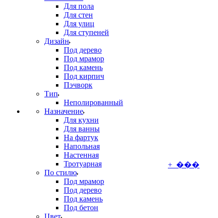
Для пола
Для стен
Для улиц
Для ступеней
Дизайн
Под дерево
Под мрамор
Под камень
Под кирпич
Пэчворк
Тип
Неполированный
Назначение
Для кухни
Для ванны
На фартук
Напольная
Настенная
Тротуарная
+ ���
По стилю
Под мрамор
Под дерево
Под камень
Под бетон
Цвет