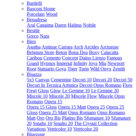
Bardelli
Basconi Home
Porcelain
Wood
Benadresa
Aral
Canaima
Daren
Halima
Nobile
Bestile
Greco
Nara
Bien
Agatha
Antique Carrara
Arch
Arcides
Arcturuse
Belgium Store
Beton
Bona Dea
Buxy
Calacatta
Caribou
Cemento
Concept
Daino Lienzo
Famous
Grand
Hypnos
Imperial
Infinity
Joya
Mia
Newport
Root
Statuario Goya
Tiger
Turin
Wild Onyx
Zenith
Bisazza
5x5
Canvas
Cementine
Decori 10
Decori 20
Decori 50
Decori In Tecnica Artistica
Decori Opus Romano
Flow
Fregi
Gloss
Glow
Le Gemme 10
Le Gemme 20
Miscele 10
Miscele 20
Miscele Flow
Miscele Opus
Romano
Opera 15
Opera 15 Gloss
Opera 15 Matt
Opera 25
Opera 25
Gloss
Opera 25 Matt
Opus Romano
Opus Romano
Matt
Oro
Oro Bis
Platino Bis
Sfumature 10
Sfumature
20
Smalto 10
Smalto 20
The Crystal Collection
Variations
Vetricolor 10
Vetricolor 20
Bluezone