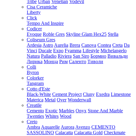
Tribe
Urban
Venetian
Vodevil
Cisa Ceramiche
Liberty
Click
Tempo And Inspire
Codicer
Evoque
Roble Gres
Skyline Glam Hex25
Stella
Coliseum Gres
Ardesia
Astro
Aurelia
Brera
Canova
Contea
Creta
Da
Vinci
Ducale
Expo
Fyamma
Lifestyle
Michelangelo
Natura
Palladio
Riviera
San Siro
Бормио
Вивальди
Лирика
Монца
Рим
Саленто
Тиволи
Colli
Byron
Colorker
Tangram
Cotto d'Este
Black-White
Cement Project
Cluny
Exedra
Limestone
Materica
Metal
Over
Wonderwall
Creatile
Cemento
Exotic
Marbles
Onyx
Stone And Marble
Twenties
Whites
Wood
Creto
Ambra
Aquarelle
Aurora
Avenzo
CEMENTO
SASSOLINO
Calacatta
Calacatta Gold
Checkmate