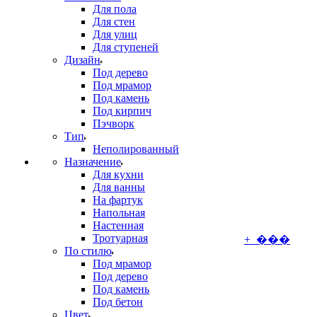
Для пола
Для стен
Для улиц
Для ступеней
Дизайн
Под дерево
Под мрамор
Под камень
Под кирпич
Пэчворк
Тип
Неполированный
Назначение
Для кухни
Для ванны
На фартук
Напольная
Настенная
Тротуарная
+ ���
По стилю
Под мрамор
Под дерево
Под камень
Под бетон
Цвет