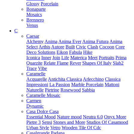
Glossy
Porcelain
Bonaparte
Mosaics
Brennero
Venus
C
Caesar
Alchemy
Anima
Anima Ever
Anima Futura
Anima
Select
Arthis
Autore
Built
Civic
Clash
Cocoon
Core
Deco Solutions
Eikon
Fabula
Hike
Iconica
Inner
Join
Life
Materica
Meet
Portraits
Prima
Quarzite
Relate Flame
Rever
Shapes Of Italy
Slab2
Trace
Vibe
Caramelle
Acquarelle
Antichita Classica
Arlecchino
Classica
Impressioni
La Passion
Marble Porcelain
Mattoni
Naturelle
Pietrine
Rosewood
Sabbia
Caramelle Mosaic
Carmen
Dynamic
Casa Dolce Casa
Essential Mood
Nature mood
Neutra 6.0
Onyx More
Pietre 3
Sensi
Stones and More
Studios Of Casamood
Urban Style
Vetro
Wooden Tile Of Cdc
Casalgrande Padana