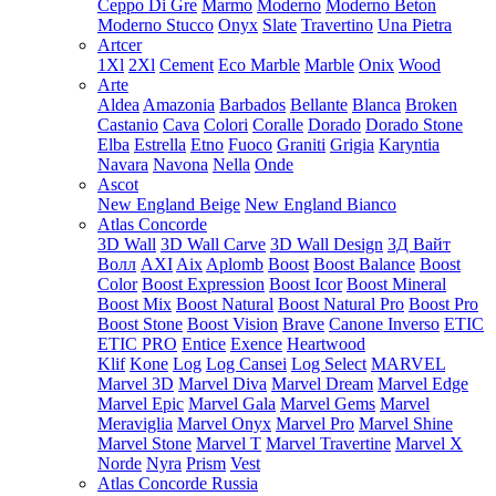
Ceppo Di Gre
Marmo
Moderno
Moderno Beton
Moderno Stucco
Onyx
Slate
Travertino
Una Pietra
Artcer
1Xl
2Xl
Cement
Eco Marble
Marble
Onix
Wood
Arte
Aldea
Amazonia
Barbados
Bellante
Blanca
Broken
Castanio
Cava
Colori
Coralle
Dorado
Dorado Stone
Elba
Estrella
Etno
Fuoco
Graniti
Grigia
Karyntia
Navara
Navona
Nella
Onde
Ascot
New England Beige
New England Bianco
Atlas Concorde
3D Wall
3D Wall Carve
3D Wall Design
3Д Вайт
Волл
AXI
Aix
Aplomb
Boost
Boost Balance
Boost
Color
Boost Expression
Boost Icor
Boost Mineral
Boost Mix
Boost Natural
Boost Natural Pro
Boost Pro
Boost Stone
Boost Vision
Brave
Canone Inverso
ETIC
ETIC PRO
Entice
Exence
Heartwood
Klif
Kone
Log
Log Cansei
Log Select
MARVEL
Marvel 3D
Marvel Diva
Marvel Dream
Marvel Edge
Marvel Epic
Marvel Gala
Marvel Gems
Marvel
Meraviglia
Marvel Onyx
Marvel Pro
Marvel Shine
Marvel Stone
Marvel T
Marvel Travertine
Marvel X
Norde
Nyra
Prism
Vest
Atlas Concorde Russia