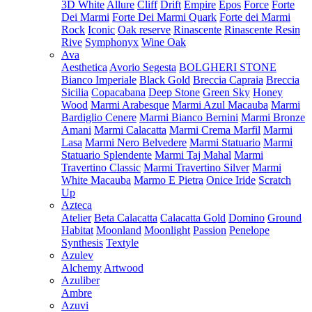
3D White
Allure
Cliff
Drift
Empire
Epos
Force
Forte
Dei Marmi
Forte Dei Marmi Quark
Forte dei Marmi
Rock
Iconic
Oak reserve
Rinascente
Rinascente Resin
Rive
Symphonyx
Wine Oak
Ava
Aesthetica
Avorio Segesta
BOLGHERI STONE
Bianco Imperiale
Black Gold
Breccia Capraia
Breccia
Sicilia
Copacabana
Deep Stone
Green Sky
Honey
Wood
Marmi Arabesque
Marmi Azul Macauba
Marmi
Bardiglio Cenere
Marmi Bianco Bernini
Marmi Bronze
Amani
Marmi Calacatta
Marmi Crema Marfil
Marmi
Lasa
Marmi Nero Belvedere
Marmi Statuario
Marmi
Statuario Splendente
Marmi Taj Mahal
Marmi
Travertino Classic
Marmi Travertino Silver
Marmi
White Macauba
Marmo E Pietra
Onice Iride
Scratch
Up
Azteca
Atelier
Beta Calacatta
Calacatta Gold
Domino
Ground
Habitat
Moonland
Moonlight
Passion
Penelope
Synthesis
Textyle
Azulev
Alchemy
Artwood
Azuliber
Ambre
Azuvi