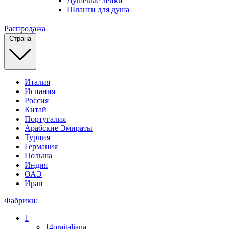
Душевые лейки
Шланги для душа
Распродажа
Страна
Италия
Испания
Россия
Китай
Португалия
Арабские Эмираты
Турция
Германия
Польша
Индия
ОАЭ
Иран
Фабрики:
1
14oraitaliana