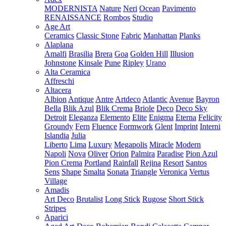
MODERNISTA
Nature
Neri
Ocean
Pavimento
RENAISSANCE
Rombos
Studio
Age Art
Ceramics
Classic Stone
Fabric
Manhattan
Planks
Alaplana
Amalfi
Brasilia
Brera
Goa
Golden Hill
Illusion
Johnstone
Kinsale
Pune
Ripley
Urano
Alta Ceramica
Affreschi
Altacera
Albion
Antique
Antre
Artdeco
Atlantic
Avenue
Bayron
Bella
Blik Azul
Blik Crema
Briole
Deco
Deco Sky
Detroit
Eleganza
Elemento
Elite
Enigma
Eterna
Felicity
Groundy
Fern
Fluence
Formwork
Glent
Imprint
Interni
Islandia
Julia
Liberto
Lima
Luxury
Megapolis
Miracle
Modern
Napoli
Nova
Oliver
Orion
Palmira
Paradise
Pion Azul
Pion Crema
Portland
Rainfall
Rejina
Resort
Santos
Sens
Shape
Smalta
Sonata
Triangle
Veronica
Vertus
Village
Amadis
Art Deco
Brutalist
Long Stick
Rugose
Short Stick
Stripes
Aparici