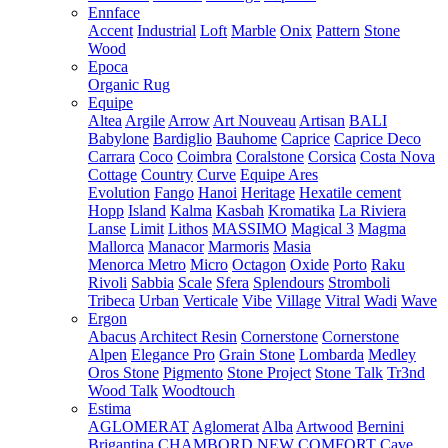
Ennface
Accent
Industrial
Loft
Marble
Onix
Pattern
Stone
Wood
Epoca
Organic Rug
Equipe
Altea
Argile
Arrow
Art Nouveau
Artisan
BALI
Babylone
Bardiglio
Bauhome
Caprice
Caprice Deco
Carrara
Coco
Coimbra
Coralstone
Corsica
Costa Nova
Cottage
Country
Curve
Equipe Ares
Evolution
Fango
Hanoi
Heritage
Hexatile cement
Hopp
Island
Kalma
Kasbah
Kromatika
La Riviera
Lanse
Limit
Lithos
MASSIMO
Magical 3
Magma
Mallorca
Manacor
Marmoris
Masia
Menorca
Metro
Micro
Octagon
Oxide
Porto
Raku
Rivoli
Sabbia
Scale
Sfera
Splendours
Stromboli
Tribeca
Urban
Verticale
Vibe
Village
Vitral
Wadi
Wave
Ergon
Abacus
Architect Resin
Cornerstone
Cornerstone
Alpen
Elegance Pro
Grain Stone
Lombarda
Medley
Oros Stone
Pigmento
Stone Project
Stone Talk
Tr3nd
Wood Talk
Woodtouch
Estima
AGLOMERAT
Aglomerat
Alba
Artwood
Bernini
Brigantina
CHAMBORD NEW
COMFORT
Cave