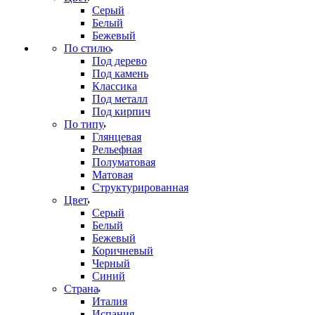
Серый
Белый
Бежевый
По стилю
Под дерево
Под камень
Классика
Под металл
Под кирпич
По типу
Глянцевая
Рельефная
Полуматовая
Матовая
Структурированная
Цвет
Серый
Белый
Бежевый
Коричневый
Черный
Синий
Страна
Италия
Испания