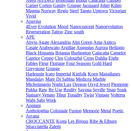
Aged
Art-Deco
Bohemian
Bondi
Calacatta
Camper
Carpet
Corten
Gatsby
Grunge
Jacquard
Joliet
Kilim
Magma
Norway
Regio
Steel
Tango
Uptown
Victorian
Vivid
Apavisa
4Ever
Evolution
Mood
Nanoconcept
Nanoevolution
Regeneration
Tattoo
Zinc
south
APE
Abyss
Agate
Alexandria
Alpi Green
Ama
Antico
Casale
Arabescato
Argillae
Augustus
Aurora
Bellagio
Black Hispania
Brianna
Burlington
Calacatta
Camelot
Caprice
Ceppo
Clos
Colourful
Cross
Dahlia
Eight
Fables
Fleur
Floriane
Four Seasons
Gold Hard
Greystone
Grunge
Harlequin
Icaro
Imperial
Kinfolk
Koen
Magallanes
Mandalay
Mare Di Sabbia
Medicea Marble
Michelangelo
Night Lux
Oregon
Oxyd Jewel
Piemonte
Pukka
Raw
Re Use
Reality
Savona
Seville
Snap
Souk
Statuary Venato
Tibur
Tonality
Twist
Vintage
Volterra
Wabi Sabi
Work
Appiani
Anthologhia
Coloniale
Fusion
Memorie
Metal
Poetic
Arcana
CROCCANTE
Komi
Les Bijoux
Ribe & Elburg
Stracciatella
Zaletti