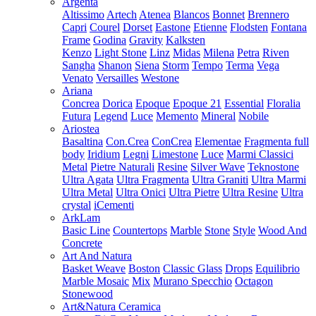
Argenta
Altissimo
Artech
Atenea
Blancos
Bonnet
Brennero
Capri
Courel
Dorset
Eastone
Etienne
Flodsten
Fontana
Frame
Godina
Gravity
Kalksten
Kenzo
Light Stone
Linz
Midas
Milena
Petra
Riven
Sangha
Shanon
Siena
Storm
Tempo
Terma
Vega
Venato
Versailles
Westone
Ariana
Concrea
Dorica
Epoque
Epoque 21
Essential
Floralia
Futura
Legend
Luce
Memento
Mineral
Nobile
Ariostea
Basaltina
Con.Crea
ConCrea
Elementae
Fragmenta full
body
Iridium
Legni
Limestone
Luce
Marmi Classici
Metal
Pietre Naturali
Resine
Silver Wave
Teknostone
Ultra Agata
Ultra Fragmenta
Ultra Graniti
Ultra Marmi
Ultra Metal
Ultra Onici
Ultra Pietre
Ultra Resine
Ultra
crystal
iCementi
ArkLam
Basic Line
Countertops
Marble
Stone
Style
Wood And
Concrete
Art And Natura
Basket Weave
Boston
Classic Glass
Drops
Equilibrio
Marble Mosaic
Mix
Murano Specchio
Octagon
Stonewood
Art&Natura Ceramica