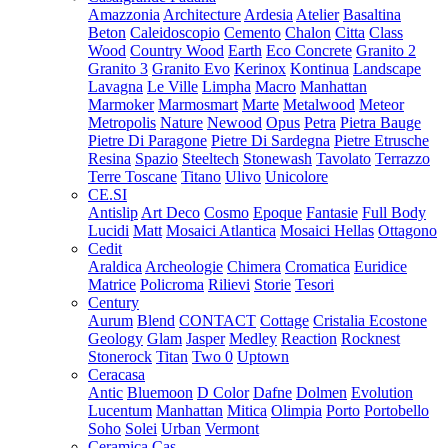
Amazzonia
Architecture
Ardesia
Atelier
Basaltina
Beton
Caleidoscopio
Cemento
Chalon
Citta
Class
Wood
Country Wood
Earth
Eco Concrete
Granito 2
Granito 3
Granito Evo
Kerinox
Kontinua
Landscape
Lavagna
Le Ville
Limpha
Macro
Manhattan
Marmoker
Marmosmart
Marte
Metalwood
Meteor
Metropolis
Nature
Newood
Opus
Petra
Pietra Bauge
Pietre Di Paragone
Pietre Di Sardegna
Pietre Etrusche
Resina
Spazio
Steeltech
Stonewash
Tavolato
Terrazzo
Terre Toscane
Titano
Ulivo
Unicolore
CE.SI
Antislip
Art Deco
Cosmo
Epoque
Fantasie
Full Body
Lucidi
Matt
Mosaici Atlantica
Mosaici Hellas
Ottagono
Cedit
Araldica
Archeologie
Chimera
Cromatica
Euridice
Matrice
Policroma
Rilievi
Storie
Tesori
Century
Aurum
Blend
CONTACT
Cottage
Cristalia
Ecostone
Geology
Glam
Jasper
Medley
Reaction
Rocknest
Stonerock
Titan
Two 0
Uptown
Ceracasa
Antic
Bluemoon
D Color
Dafne
Dolmen
Evolution
Lucentum
Manhattan
Mitica
Olimpia
Porto
Portobello
Soho
Solei
Urban
Vermont
Ceramica Cas