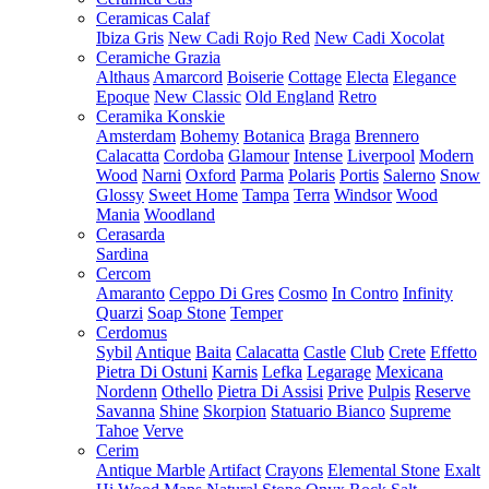
Ceramicas Calaf
Ibiza Gris
New Cadi Rojo Red
New Cadi Xocolat
Ceramiche Grazia
Althaus
Amarcord
Boiserie
Cottage
Electa
Elegance
Epoque
New Classic
Old England
Retro
Ceramika Konskie
Amsterdam
Bohemy
Botanica
Braga
Brennero
Calacatta
Cordoba
Glamour
Intense
Liverpool
Modern
Wood
Narni
Oxford
Parma
Polaris
Portis
Salerno
Snow
Glossy
Sweet Home
Tampa
Terra
Windsor
Wood
Mania
Woodland
Cerasarda
Sardina
Cercom
Amaranto
Ceppo Di Gres
Cosmo
In Contro
Infinity
Quarzi
Soap Stone
Temper
Cerdomus
Sybil
Antique
Baita
Calacatta
Castle
Club
Crete
Effetto
Pietra Di Ostuni
Karnis
Lefka
Legarage
Mexicana
Nordenn
Othello
Pietra Di Assisi
Prive
Pulpis
Reserve
Savanna
Shine
Skorpion
Statuario Bianco
Supreme
Tahoe
Verve
Cerim
Antique Marble
Artifact
Crayons
Elemental Stone
Exalt