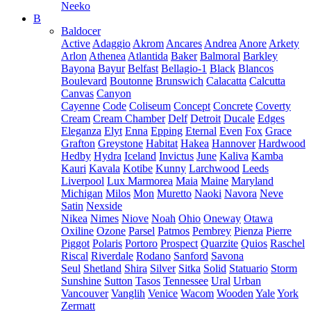
Neeko
B
Baldocer
Active
Adaggio
Akrom
Ancares
Andrea
Anore
Arkety
Arlon
Athenea
Atlantida
Baker
Balmoral
Barkley
Bayona
Bayur
Belfast
Bellagio-1
Black
Blancos
Boulevard
Boutonne
Brunswich
Calacatta
Calcutta
Canvas
Canyon
Cayenne
Code
Coliseum
Concept
Concrete
Coverty
Cream
Cream Chamber
Delf
Detroit
Ducale
Edges
Eleganza
Elyt
Enna
Epping
Eternal
Even
Fox
Grace
Grafton
Greystone
Habitat
Hakea
Hannover
Hardwood
Hedby
Hydra
Iceland
Invictus
June
Kaliva
Kamba
Kauri
Kavala
Kotibe
Kunny
Larchwood
Leeds
Liverpool
Lux Marmorea
Maia
Maine
Maryland
Michigan
Milos
Mon
Muretto
Naoki
Navora
Neve
Satin
Nexside
Nikea
Nimes
Niove
Noah
Ohio
Oneway
Otawa
Oxiline
Ozone
Parsel
Patmos
Pembrey
Pienza
Pierre
Piggot
Polaris
Portoro
Prospect
Quarzite
Quios
Raschel
Riscal
Riverdale
Rodano
Sanford
Savona
Seul
Shetland
Shira
Silver
Sitka
Solid
Statuario
Storm
Sunshine
Sutton
Tasos
Tennessee
Ural
Urban
Vancouver
Vanglih
Venice
Wacom
Wooden
Yale
York
Zermatt