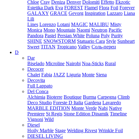
Chloe
Cray
Deniza
Denver
Dolomiti
Effetto
Ekzotic
Estetika Dark
Eva
FOREST
Flamel
Flora
Foil
Forever
GALAXY
GRACE
Gevorg
Inspiration
Lazzaro
Liana
Lili
Lines
Lorenzo
Lotani
MAGIC
MALIBU
Misty
Monica
Mono
Mountain
Naomi
Neutron
Pacific
Pandora
Pastel
Persian White
Poluna
Poly
Purity
SHINE
SNOWSTORM
Statuario Cara
Style
Sunheart
Sweet
TITAN
Tropicano
Valley
Соль-перец
D
Dar
Biselado
Microline
Nairobi
Noa-Sticks
Rural
Decocer
Chalet
Fabia
JAZZ
Liguria
Monte
Siena
Decovita
Full Lappato
Del Conca
Alchimia
Bioterre
Boutique
Burma
Carpegna
Climb
Deco Studio
Foreste D Italia
Gardena
Lavaredo
MARBLE EDITION
Monte Verde
Nabi
Native
Premiere
St Regis
Stone Edition Dinamik
Timeline
Vignoni
Wild
Diesel
Hoily Marble
Stage
Welding Rivest
Wrinkle Foil
DIESEL LIVING