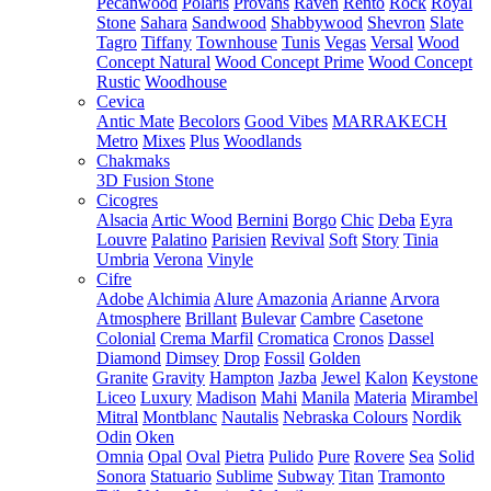
Pecanwood
Polaris
Provans
Raven
Rento
Rock
Royal
Stone
Sahara
Sandwood
Shabbywood
Shevron
Slate
Tagro
Tiffany
Townhouse
Tunis
Vegas
Versal
Wood
Concept Natural
Wood Concept Prime
Wood Concept
Rustic
Woodhouse
Cevica
Antic Mate
Becolors
Good Vibes
MARRAKECH
Metro
Mixes
Plus
Woodlands
Chakmaks
3D Fusion Stone
Cicogres
Alsacia
Artic Wood
Bernini
Borgo
Chic
Deba
Eyra
Louvre
Palatino
Parisien
Revival
Soft
Story
Tinia
Umbria
Verona
Vinyle
Cifre
Adobe
Alchimia
Alure
Amazonia
Arianne
Arvora
Atmosphere
Brillant
Bulevar
Cambre
Casetone
Colonial
Crema Marfil
Cromatica
Cronos
Dassel
Diamond
Dimsey
Drop
Fossil
Golden
Granite
Gravity
Hampton
Jazba
Jewel
Kalon
Keystone
Liceo
Luxury
Madison
Mahi
Manila
Materia
Mirambel
Mitral
Montblanc
Nautalis
Nebraska Colours
Nordik
Odin
Oken
Omnia
Opal
Oval
Pietra
Pulido
Pure
Rovere
Sea
Solid
Sonora
Statuario
Sublime
Subway
Titan
Tramonto