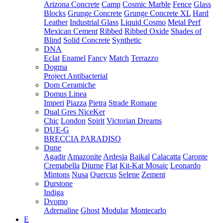
Arizona Concrete
Camp
Cosmic Marble
Fence
Glass
Blocks
Grunge Concrete
Grunge Concrete XL
Hard
Leather
Industrial Glass
Liquid Cosmo
Metal Perf
Mexican Cement
Ribbed
Ribbed Oxide
Shades of
Blind
Solid Concrete
Synthetic
DNA
Eclat
Enamel
Fancy
Match
Terrazzo
Dogma
Project Antibacterial
Dom Ceramiche
Domus Linea
Imperi
Piazza
Pietra
Strade Romane
Dual Gres NiceKer
Chic
London
Spirit
Victorian Dreams
DUE-G
BRECCIA PARADISO
Dune
Agadir
Amazonite
Ardesia
Baikal
Calacatta
Caronte
Cremabella
Diurne
Flat
Kit-Kat Mosaic
Leonardo
Mintons
Nusa
Quercus
Selene
Zement
Durstone
Indiga
Dvomo
Adrenaline
Ghost
Modular
Montecarlo
E