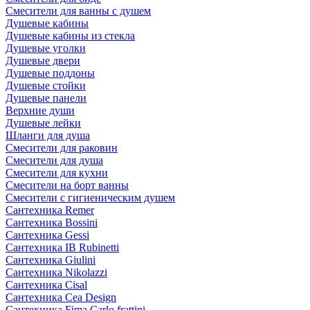
Смесители для ванны с душем
Душевые кабины
Душевые кабины из стекла
Душевые уголки
Душевые двери
Душевые поддоны
Душевые стойки
Душевые панели
Верхние души
Душевые лейки
Шланги для душа
Смесители для раковин
Смесители для душа
Смесители для кухни
Смесители на борт ванны
Смесители с гигиеническим душем
Сантехника Remer
Сантехника Bossini
Сантехника Gessi
Сантехника IB Rubinetti
Сантехника Giulini
Сантехника Nikolazzi
Сантехника Cisal
Сантехника Cea Design
Сантехника Fima Carlo frattini