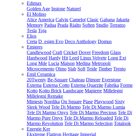
Edimax
Golden Age
Instone
Naturel
El Molino
Alice
America
Calvin
Camelot
Clasic
Gabana
Jakarta
Memory
Padua
Prada
Rialto
Soften
Studio
Terratzo
Tesla
Toja
Elios
Creta
D_esign Evo
Deco Anthology
Domus
Emigres
Candlewood
Craft
Cricket
Dover
Freedom
Glass
Hardwood
Hardy
Hit
Leed
Linus Velvete
Long Ext
Long Mde
Lucia
Maison
Medina
Metropoli
Microcemento
Olmo
Slab
Soft
Teide
Timber
Trento
Emil Ceramica
20Twenty
Be-Square
Chateau
Dimore
Everstone
Externa
Externa Cotto
Externa Quarzite
Fabrika
Forme
Kotto
Kotto Brick
Landscape
Mapierre
Millelegni
Millelegni Remake
Mimesis
Nordika
On Square
Piase
Playwood
Sixty
Sleek Wood
Tele Di Marmo
Tele Di Marmo Lumia
Tele Di Marmo Onyx
Tele Di Marmo Precious
Tele Di
Marmo Pure Onyx
Tele Di Marmo Reloaded
Tele Di
Marmo Revolution
Tele Di Marmo Selection
Totalook
Energie Ker
Ekxtreme
Flatiron
Heritage
Imperial