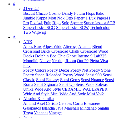
4
41zero42
Biscuit
Chicco
Cosmo
Dandy
Futura
Hops
Italic
Jumble
Kappa
Mou
Nok
Otto
Paper41 Lux
Paper41
Pro
Pixel41
Pulp
Rigo
Solo
Spectre
Superclassica SCB
Superclassica SCG
Superclassica SCW
Technicolor
Two
Wigwag
A
ABK
Alpes Raw
Alpes Wide
Alterego
Atlantis
Blend
Crossroad Brick
Crossroad Chalk
Crossroad Wood
Docks
Dolphin
Eco Chic
Ghost
Interno 9
Lab325
Monolith
Native
Nesting Room
Out.20
Pietra Viva
Play
Poetry Colors
Poetry Decor
Poetry Net
Poetry Stone
Poetry Stone Reloaded
Poetry Wood
Sensi 900
Sensi
Classic
Sensi Fantasy
Sensi Gems
Sensi Nuance
Sensi
Roma
Sensi Signoria
Sensi Up
Sensi Wide
Soleras
Unika
Wide And Style CERAMIC WALLPAPER
Wide And Style Mini
Wide And Style Mini Vol2
Absolut Keramika
Amund
Axel
Caristo
Celebes
Corfu
Ellesmere
Galapagos
Islandia
Java
Marshall
Mindanao
Sajalin
Troya
Vannatu
Vintage
Adex