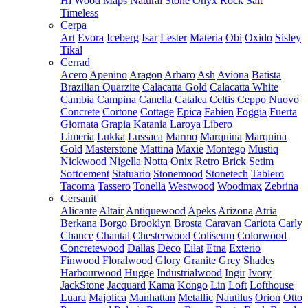
Hi Wood
Maps
Natural Stone
Onyx
Rock Salt
Timeless
Cerpa
Art
Evora
Iceberg
Isar
Lester
Materia
Obi
Oxido
Sisley
Tikal
Cerrad
Acero
Apenino
Aragon
Arbaro
Ash
Aviona
Batista
Brazilian Quarzite
Calacatta Gold
Calacatta White
Cambia
Campina
Canella
Catalea
Celtis
Ceppo Nuovo
Concrete
Cortone
Cottage
Epica
Fabien
Foggia
Fuerta
Giornata
Grapia
Katania
Laroya
Libero
Limeria
Lukka
Lussaca
Marmo
Marquina
Marquina
Gold
Masterstone
Mattina
Maxie
Montego
Mustiq
Nickwood
Nigella
Notta
Onix
Retro Brick
Setim
Softcement
Statuario
Stonemood
Stonetech
Tablero
Tacoma
Tassero
Tonella
Westwood
Woodmax
Zebrina
Cersanit
Alicante
Altair
Antiquewood
Apeks
Arizona
Atria
Berkana
Borgo
Brooklyn
Brosta
Caravan
Cariota
Carly
Chance
Chantal
Chesterwood
Coliseum
Colorwood
Concretewood
Dallas
Deco
Eilat
Etna
Exterio
Finwood
Floralwood
Glory
Granite
Grey Shades
Harbourwood
Hugge
Industrialwood
Ingir
Ivory
JackStone
Jacquard
Kama
Kongo
Lin
Loft
Lofthouse
Luara
Majolica
Manhattan
Metallic
Nautilus
Orion
Otto