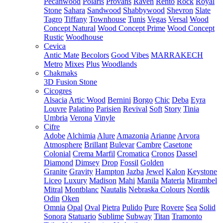
Pecanwood
Polaris
Provans
Raven
Rento
Rock
Royal
Stone
Sahara
Sandwood
Shabbywood
Shevron
Slate
Tagro
Tiffany
Townhouse
Tunis
Vegas
Versal
Wood
Concept Natural
Wood Concept Prime
Wood Concept
Rustic
Woodhouse
Cevica
Antic Mate
Becolors
Good Vibes
MARRAKECH
Metro
Mixes
Plus
Woodlands
Chakmaks
3D Fusion Stone
Cicogres
Alsacia
Artic Wood
Bernini
Borgo
Chic
Deba
Eyra
Louvre
Palatino
Parisien
Revival
Soft
Story
Tinia
Umbria
Verona
Vinyle
Cifre
Adobe
Alchimia
Alure
Amazonia
Arianne
Arvora
Atmosphere
Brillant
Bulevar
Cambre
Casetone
Colonial
Crema Marfil
Cromatica
Cronos
Dassel
Diamond
Dimsey
Drop
Fossil
Golden
Granite
Gravity
Hampton
Jazba
Jewel
Kalon
Keystone
Liceo
Luxury
Madison
Mahi
Manila
Materia
Mirambel
Mitral
Montblanc
Nautalis
Nebraska Colours
Nordik
Odin
Oken
Omnia
Opal
Oval
Pietra
Pulido
Pure
Rovere
Sea
Solid
Sonora
Statuario
Sublime
Subway
Titan
Tramonto