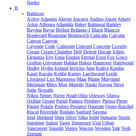
Neeko
B
Baldocer
Active
Adaggio
Akrom
Ancares
Andrea
Anore
Arkety
Arlon
Athenea
Atlantida
Baker
Balmoral
Barkley
Bayona
Bayur
Belfast
Bellagio-1
Black
Blancos
Boulevard
Boutonne
Brunswich
Calacatta
Calcutta
Canvas
Canyon
Cayenne
Code
Coliseum
Concept
Concrete
Coverty
Cream
Cream Chamber
Delf
Detroit
Ducale
Edges
Eleganza
Elyt
Enna
Epping
Eternal
Even
Fox
Grace
Grafton
Greystone
Habitat
Hakea
Hannover
Hardwood
Hedby
Hydra
Iceland
Invictus
June
Kaliva
Kamba
Kauri
Kavala
Kotibe
Kunny
Larchwood
Leeds
Liverpool
Lux Marmorea
Maia
Maine
Maryland
Michigan
Milos
Mon
Muretto
Naoki
Navora
Neve
Satin
Nexside
Nikea
Nimes
Niove
Noah
Ohio
Oneway
Otawa
Oxiline
Ozone
Parsel
Patmos
Pembrey
Pienza
Pierre
Piggot
Polaris
Portoro
Prospect
Quarzite
Quios
Raschel
Riscal
Riverdale
Rodano
Sanford
Savona
Seul
Shetland
Shira
Silver
Sitka
Solid
Statuario
Storm
Sunshine
Sutton
Tasos
Tennessee
Ural
Urban
Vancouver
Vanglih
Venice
Wacom
Wooden
Yale
York
Zermatt