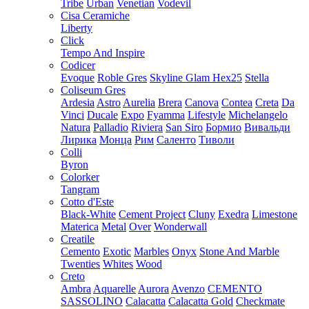
Tribe
Urban
Venetian
Vodevil
Cisa Ceramiche
Liberty
Click
Tempo And Inspire
Codicer
Evoque
Roble Gres
Skyline Glam Hex25
Stella
Coliseum Gres
Ardesia
Astro
Aurelia
Brera
Canova
Contea
Creta
Da
Vinci
Ducale
Expo
Fyamma
Lifestyle
Michelangelo
Natura
Palladio
Riviera
San Siro
Бормио
Вивальди
Лирика
Монца
Рим
Саленто
Тиволи
Colli
Byron
Colorker
Tangram
Cotto d'Este
Black-White
Cement Project
Cluny
Exedra
Limestone
Materica
Metal
Over
Wonderwall
Creatile
Cemento
Exotic
Marbles
Onyx
Stone And Marble
Twenties
Whites
Wood
Creto
Ambra
Aquarelle
Aurora
Avenzo
CEMENTO
SASSOLINO
Calacatta
Calacatta Gold
Checkmate