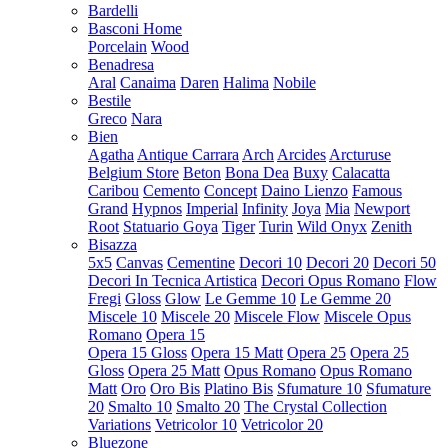
Bardelli
Basconi Home
Porcelain
Wood
Benadresa
Aral
Canaima
Daren
Halima
Nobile
Bestile
Greco
Nara
Bien
Agatha
Antique Carrara
Arch
Arcides
Arcturuse
Belgium Store
Beton
Bona Dea
Buxy
Calacatta
Caribou
Cemento
Concept
Daino Lienzo
Famous
Grand
Hypnos
Imperial
Infinity
Joya
Mia
Newport
Root
Statuario Goya
Tiger
Turin
Wild Onyx
Zenith
Bisazza
5x5
Canvas
Cementine
Decori 10
Decori 20
Decori 50
Decori In Tecnica Artistica
Decori Opus Romano
Flow
Fregi
Gloss
Glow
Le Gemme 10
Le Gemme 20
Miscele 10
Miscele 20
Miscele Flow
Miscele Opus
Romano
Opera 15
Opera 15 Gloss
Opera 15 Matt
Opera 25
Opera 25
Gloss
Opera 25 Matt
Opus Romano
Opus Romano
Matt
Oro
Oro Bis
Platino Bis
Sfumature 10
Sfumature
20
Smalto 10
Smalto 20
The Crystal Collection
Variations
Vetricolor 10
Vetricolor 20
Bluezone