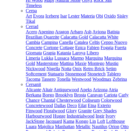
Hi Wood
Maps
Natural Stone
Onyx
Rock Salt
Timeless
Cerpa
Art
Evora
Iceberg
Isar
Lester
Materia
Obi
Oxido
Sisley
Tikal
Cerrad
Acero
Apenino
Aragon
Arbaro
Ash
Aviona
Batista
Brazilian Quarzite
Calacatta Gold
Calacatta White
Cambia
Campina
Canella
Catalea
Celtis
Ceppo Nuovo
Concrete
Cortone
Cottage
Epica
Fabien
Foggia
Fuerta
Giornata
Grapia
Katania
Laroya
Libero
Limeria
Lukka
Lussaca
Marmo
Marquina
Marquina
Gold
Masterstone
Mattina
Maxie
Montego
Mustiq
Nickwood
Nigella
Notta
Onix
Retro Brick
Setim
Softcement
Statuario
Stonemood
Stonetech
Tablero
Tacoma
Tassero
Tonella
Westwood
Woodmax
Zebrina
Cersanit
Alicante
Altair
Antiquewood
Apeks
Arizona
Atria
Berkana
Borgo
Brooklyn
Brosta
Caravan
Cariota
Carly
Chance
Chantal
Chesterwood
Coliseum
Colorwood
Concretewood
Dallas
Deco
Eilat
Etna
Exterio
Finwood
Floralwood
Glory
Granite
Grey Shades
Harbourwood
Hugge
Industrialwood
Ingir
Ivory
JackStone
Jacquard
Kama
Kongo
Lin
Loft
Lofthouse
Luara
Majolica
Manhattan
Metallic
Nautilus
Orion
Otto