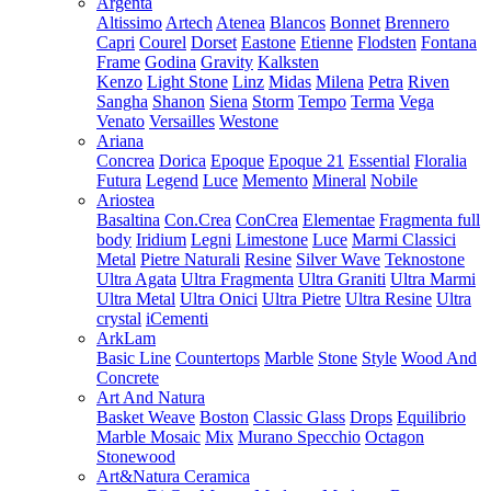
Argenta
Altissimo
Artech
Atenea
Blancos
Bonnet
Brennero
Capri
Courel
Dorset
Eastone
Etienne
Flodsten
Fontana
Frame
Godina
Gravity
Kalksten
Kenzo
Light Stone
Linz
Midas
Milena
Petra
Riven
Sangha
Shanon
Siena
Storm
Tempo
Terma
Vega
Venato
Versailles
Westone
Ariana
Concrea
Dorica
Epoque
Epoque 21
Essential
Floralia
Futura
Legend
Luce
Memento
Mineral
Nobile
Ariostea
Basaltina
Con.Crea
ConCrea
Elementae
Fragmenta full
body
Iridium
Legni
Limestone
Luce
Marmi Classici
Metal
Pietre Naturali
Resine
Silver Wave
Teknostone
Ultra Agata
Ultra Fragmenta
Ultra Graniti
Ultra Marmi
Ultra Metal
Ultra Onici
Ultra Pietre
Ultra Resine
Ultra
crystal
iCementi
ArkLam
Basic Line
Countertops
Marble
Stone
Style
Wood And
Concrete
Art And Natura
Basket Weave
Boston
Classic Glass
Drops
Equilibrio
Marble Mosaic
Mix
Murano Specchio
Octagon
Stonewood
Art&Natura Ceramica