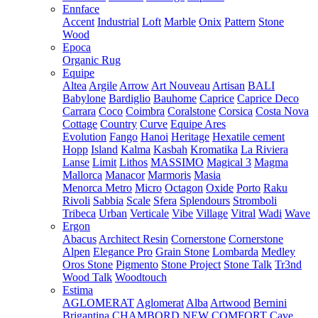
Ennface
Accent
Industrial
Loft
Marble
Onix
Pattern
Stone
Wood
Epoca
Organic Rug
Equipe
Altea
Argile
Arrow
Art Nouveau
Artisan
BALI
Babylone
Bardiglio
Bauhome
Caprice
Caprice Deco
Carrara
Coco
Coimbra
Coralstone
Corsica
Costa Nova
Cottage
Country
Curve
Equipe Ares
Evolution
Fango
Hanoi
Heritage
Hexatile cement
Hopp
Island
Kalma
Kasbah
Kromatika
La Riviera
Lanse
Limit
Lithos
MASSIMO
Magical 3
Magma
Mallorca
Manacor
Marmoris
Masia
Menorca
Metro
Micro
Octagon
Oxide
Porto
Raku
Rivoli
Sabbia
Scale
Sfera
Splendours
Stromboli
Tribeca
Urban
Verticale
Vibe
Village
Vitral
Wadi
Wave
Ergon
Abacus
Architect Resin
Cornerstone
Cornerstone
Alpen
Elegance Pro
Grain Stone
Lombarda
Medley
Oros Stone
Pigmento
Stone Project
Stone Talk
Tr3nd
Wood Talk
Woodtouch
Estima
AGLOMERAT
Aglomerat
Alba
Artwood
Bernini
Brigantina
CHAMBORD NEW
COMFORT
Cave