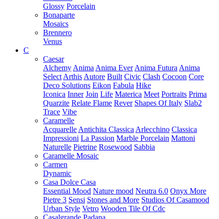
Glossy
Porcelain
Bonaparte
Mosaics
Brennero
Venus
C
Caesar
Alchemy
Anima
Anima Ever
Anima Futura
Anima
Select
Arthis
Autore
Built
Civic
Clash
Cocoon
Core
Deco Solutions
Eikon
Fabula
Hike
Iconica
Inner
Join
Life
Materica
Meet
Portraits
Prima
Quarzite
Relate Flame
Rever
Shapes Of Italy
Slab2
Trace
Vibe
Caramelle
Acquarelle
Antichita Classica
Arlecchino
Classica
Impressioni
La Passion
Marble Porcelain
Mattoni
Naturelle
Pietrine
Rosewood
Sabbia
Caramelle Mosaic
Carmen
Dynamic
Casa Dolce Casa
Essential Mood
Nature mood
Neutra 6.0
Onyx More
Pietre 3
Sensi
Stones and More
Studios Of Casamood
Urban Style
Vetro
Wooden Tile Of Cdc
Casalgrande Padana