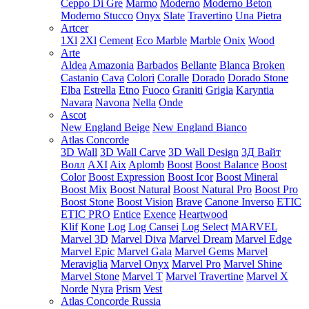
Ceppo Di Gre
Marmo
Moderno
Moderno Beton
Moderno Stucco
Onyx
Slate
Travertino
Una Pietra
Artcer
1Xl
2Xl
Cement
Eco Marble
Marble
Onix
Wood
Arte
Aldea
Amazonia
Barbados
Bellante
Blanca
Broken
Castanio
Cava
Colori
Coralle
Dorado
Dorado Stone
Elba
Estrella
Etno
Fuoco
Graniti
Grigia
Karyntia
Navara
Navona
Nella
Onde
Ascot
New England Beige
New England Bianco
Atlas Concorde
3D Wall
3D Wall Carve
3D Wall Design
3Д Вайт
Волл
AXI
Aix
Aplomb
Boost
Boost Balance
Boost
Color
Boost Expression
Boost Icor
Boost Mineral
Boost Mix
Boost Natural
Boost Natural Pro
Boost Pro
Boost Stone
Boost Vision
Brave
Canone Inverso
ETIC
ETIC PRO
Entice
Exence
Heartwood
Klif
Kone
Log
Log Cansei
Log Select
MARVEL
Marvel 3D
Marvel Diva
Marvel Dream
Marvel Edge
Marvel Epic
Marvel Gala
Marvel Gems
Marvel
Meraviglia
Marvel Onyx
Marvel Pro
Marvel Shine
Marvel Stone
Marvel T
Marvel Travertine
Marvel X
Norde
Nyra
Prism
Vest
Atlas Concorde Russia