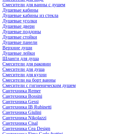
Смесители для ванны с душем
Душевые кабины
Душевые кабины из стекла
Душевые уголки
Душевые двери
Душевые поддоны
Душевые стойки
Душевые панели
Верхние души
Душевые лейки
Шланги для душа
Смесители для раковин
Смесители для душа
Смесители для кухни
Смесители на борт ванны
Смесители с гигиеническим душем
Сантехника Remer
Сантехника Bossini
Сантехника Gessi
Сантехника IB Rubinetti
Сантехника Giulini
Сантехника Nikolazzi
Сантехника Cisal
Сантехника Cea Design
Сантехника Fima Carlo frattini