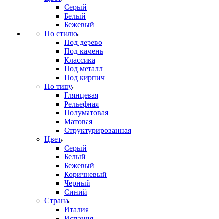
Серый
Белый
Бежевый
По стилю
Под дерево
Под камень
Классика
Под металл
Под кирпич
По типу
Глянцевая
Рельефная
Полуматовая
Матовая
Структурированная
Цвет
Серый
Белый
Бежевый
Коричневый
Черный
Синий
Страна
Италия
Испания