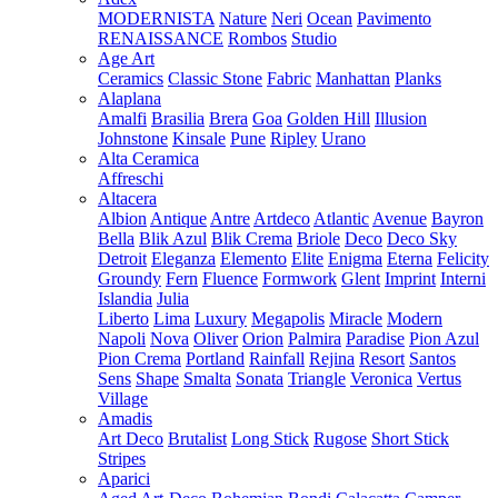
MODERNISTA
Nature
Neri
Ocean
Pavimento
RENAISSANCE
Rombos
Studio
Age Art
Ceramics
Classic Stone
Fabric
Manhattan
Planks
Alaplana
Amalfi
Brasilia
Brera
Goa
Golden Hill
Illusion
Johnstone
Kinsale
Pune
Ripley
Urano
Alta Ceramica
Affreschi
Altacera
Albion
Antique
Antre
Artdeco
Atlantic
Avenue
Bayron
Bella
Blik Azul
Blik Crema
Briole
Deco
Deco Sky
Detroit
Eleganza
Elemento
Elite
Enigma
Eterna
Felicity
Groundy
Fern
Fluence
Formwork
Glent
Imprint
Interni
Islandia
Julia
Liberto
Lima
Luxury
Megapolis
Miracle
Modern
Napoli
Nova
Oliver
Orion
Palmira
Paradise
Pion Azul
Pion Crema
Portland
Rainfall
Rejina
Resort
Santos
Sens
Shape
Smalta
Sonata
Triangle
Veronica
Vertus
Village
Amadis
Art Deco
Brutalist
Long Stick
Rugose
Short Stick
Stripes
Aparici