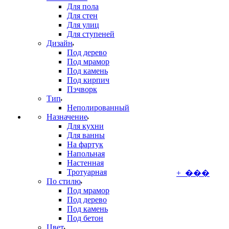
Для пола
Для стен
Для улиц
Для ступеней
Дизайн
Под дерево
Под мрамор
Под камень
Под кирпич
Пэчворк
Тип
Неполированный
Назначение
Для кухни
Для ванны
На фартук
Напольная
Настенная
Тротуарная
+ ���
По стилю
Под мрамор
Под дерево
Под камень
Под бетон
Цвет