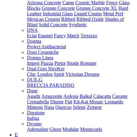
Arizona Concrete
Camp
Cosmic Marble
Fence
Glass
Blocks
Grunge Concrete
Grunge Concrete XL
Hard
Leather
Industrial Glass
Liquid Cosmo
Metal Perf
Mexican Cement
Ribbed
Ribbed Oxide
Shades of
Blind
Solid Concrete
Synthetic
DNA
Eclat
Enamel
Fancy
Match
Terrazzo
Dogma
Project Antibacterial
Dom Ceramiche
Domus Linea
Imperi
Piazza
Pietra
Strade Romane
Dual Gres NiceKer
Chic
London
Spirit
Victorian Dreams
DUE-G
BRECCIA PARADISO
Dune
Agadir
Amazonite
Ardesia
Baikal
Calacatta
Caronte
Cremabella
Diurne
Flat
Kit-Kat Mosaic
Leonardo
Mintons
Nusa
Quercus
Selene
Zement
Durstone
Indiga
Dvomo
Adrenaline
Ghost
Modular
Montecarlo
E