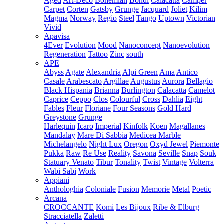
Aged
Art-Deco
Bohemian
Bondi
Calacatta
Camper
Carpet
Corten
Gatsby
Grunge
Jacquard
Joliet
Kilim
Magma
Norway
Regio
Steel
Tango
Uptown
Victorian
Vivid
Apavisa
4Ever
Evolution
Mood
Nanoconcept
Nanoevolution
Regeneration
Tattoo
Zinc
south
APE
Abyss
Agate
Alexandria
Alpi Green
Ama
Antico
Casale
Arabescato
Argillae
Augustus
Aurora
Bellagio
Black Hispania
Brianna
Burlington
Calacatta
Camelot
Caprice
Ceppo
Clos
Colourful
Cross
Dahlia
Eight
Fables
Fleur
Floriane
Four Seasons
Gold Hard
Greystone
Grunge
Harlequin
Icaro
Imperial
Kinfolk
Koen
Magallanes
Mandalay
Mare Di Sabbia
Medicea Marble
Michelangelo
Night Lux
Oregon
Oxyd Jewel
Piemonte
Pukka
Raw
Re Use
Reality
Savona
Seville
Snap
Souk
Statuary Venato
Tibur
Tonality
Twist
Vintage
Volterra
Wabi Sabi
Work
Appiani
Anthologhia
Coloniale
Fusion
Memorie
Metal
Poetic
Arcana
CROCCANTE
Komi
Les Bijoux
Ribe & Elburg
Stracciatella
Zaletti