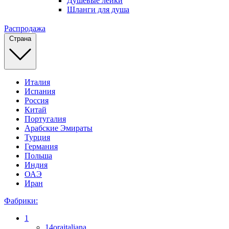
Душевые лейки
Шланги для душа
Распродажа
Страна
Италия
Испания
Россия
Китай
Португалия
Арабские Эмираты
Турция
Германия
Польша
Индия
ОАЭ
Иран
Фабрики:
1
14oraitaliana