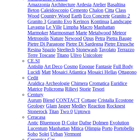
Amazzonia
Architecture
Ardesia
Atelier
Basaltina
Beton
Caleidoscopio
Cemento
Chalon
Citta
Class
Wood
Country Wood
Earth
Eco Concrete
Granito 2
Granito 3
Granito Evo
Kerinox
Kontinua
Landscape
Lavagna
Le Ville
Limpha
Macro
Manhattan
Marmoker
Marmosmart
Marte
Metalwood
Meteor
Metropolis
Nature
Newood
Opus
Petra
Pietra Bauge
Pietre Di Paragone
Pietre Di Sardegna
Pietre Etrusche
Resina
Spazio
Steeltech
Stonewash
Tavolato
Terrazzo
Terre Toscane
Titano
Ulivo
Unicolore
CE.SI
Antislip
Art Deco
Cosmo
Epoque
Fantasie
Full Body
Lucidi
Matt
Mosaici Atlantica
Mosaici Hellas
Ottagono
Cedit
Araldica
Archeologie
Chimera
Cromatica
Euridice
Matrice
Policroma
Rilievi
Storie
Tesori
Century
Aurum
Blend
CONTACT
Cottage
Cristalia
Ecostone
Geology
Glam
Jasper
Medley
Reaction
Rocknest
Stonerock
Titan
Two 0
Uptown
Ceracasa
Antic
Bluemoon
D Color
Dafne
Dolmen
Evolution
Lucentum
Manhattan
Mitica
Olimpia
Porto
Portobello
Soho
Solei
Urban
Vermont
Ceramica Cas