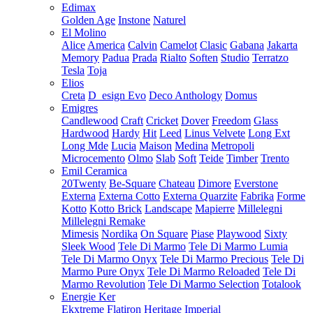
Edimax
Golden Age
Instone
Naturel
El Molino
Alice
America
Calvin
Camelot
Clasic
Gabana
Jakarta
Memory
Padua
Prada
Rialto
Soften
Studio
Terratzo
Tesla
Toja
Elios
Creta
D_esign Evo
Deco Anthology
Domus
Emigres
Candlewood
Craft
Cricket
Dover
Freedom
Glass
Hardwood
Hardy
Hit
Leed
Linus Velvete
Long Ext
Long Mde
Lucia
Maison
Medina
Metropoli
Microcemento
Olmo
Slab
Soft
Teide
Timber
Trento
Emil Ceramica
20Twenty
Be-Square
Chateau
Dimore
Everstone
Externa
Externa Cotto
Externa Quarzite
Fabrika
Forme
Kotto
Kotto Brick
Landscape
Mapierre
Millelegni
Millelegni Remake
Mimesis
Nordika
On Square
Piase
Playwood
Sixty
Sleek Wood
Tele Di Marmo
Tele Di Marmo Lumia
Tele Di Marmo Onyx
Tele Di Marmo Precious
Tele Di
Marmo Pure Onyx
Tele Di Marmo Reloaded
Tele Di
Marmo Revolution
Tele Di Marmo Selection
Totalook
Energie Ker
Ekxtreme
Flatiron
Heritage
Imperial