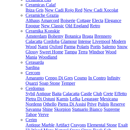
Ceramicas Calaf
Ibiza Gris
New Cadi Rojo Red
New Cadi Xocolat
Ceramiche Grazia
Althaus
Amarcord
Boiserie
Cottage
Electa
Elegance
Epoque
New Classic
Old England
Retro
Ceramika Konskie
Amsterdam
Bohemy
Botanica
Braga
Brennero
Calacatta
Cordoba
Glamour
Intense
Liverpool
Modern
Wood
Narni
Oxford
Parma
Polaris
Portis
Salerno
Snow
Glossy
Sweet Home
Tampa
Terra
Windsor
Wood
Mania
Woodland
Cerasarda
Sardina
Cercom
Amaranto
Ceppo Di Gres
Cosmo
In Contro
Infinity
Quarzi
Soap Stone
Temper
Cerdomus
Sybil
Antique
Baita
Calacatta
Castle
Club
Crete
Effetto
Pietra Di Ostuni
Karnis
Lefka
Legarage
Mexicana
Nordenn
Othello
Pietra Di Assisi
Prive
Pulpis
Reserve
Savanna
Shine
Skorpion
Statuario Bianco
Supreme
Tahoe
Verve
Cerim
Antique Marble
Artifact
Crayons
Elemental Stone
Exalt