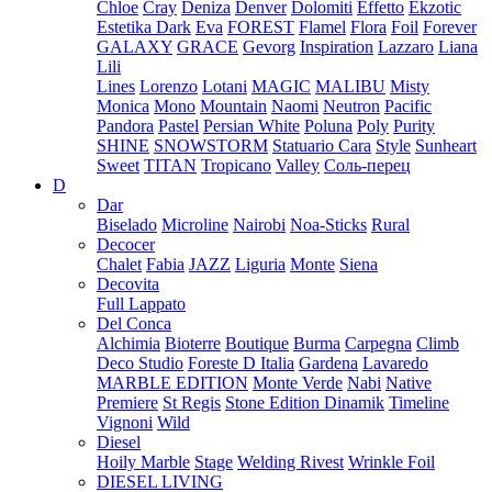
Chloe
Cray
Deniza
Denver
Dolomiti
Effetto
Ekzotic
Estetika Dark
Eva
FOREST
Flamel
Flora
Foil
Forever
GALAXY
GRACE
Gevorg
Inspiration
Lazzaro
Liana
Lili
Lines
Lorenzo
Lotani
MAGIC
MALIBU
Misty
Monica
Mono
Mountain
Naomi
Neutron
Pacific
Pandora
Pastel
Persian White
Poluna
Poly
Purity
SHINE
SNOWSTORM
Statuario Cara
Style
Sunheart
Sweet
TITAN
Tropicano
Valley
Соль-перец
D
Dar
Biselado
Microline
Nairobi
Noa-Sticks
Rural
Decocer
Chalet
Fabia
JAZZ
Liguria
Monte
Siena
Decovita
Full Lappato
Del Conca
Alchimia
Bioterre
Boutique
Burma
Carpegna
Climb
Deco Studio
Foreste D Italia
Gardena
Lavaredo
MARBLE EDITION
Monte Verde
Nabi
Native
Premiere
St Regis
Stone Edition Dinamik
Timeline
Vignoni
Wild
Diesel
Hoily Marble
Stage
Welding Rivest
Wrinkle Foil
DIESEL LIVING