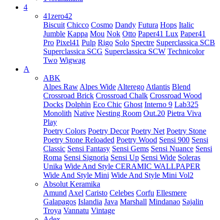
4
41zero42
Biscuit
Chicco
Cosmo
Dandy
Futura
Hops
Italic
Jumble
Kappa
Mou
Nok
Otto
Paper41 Lux
Paper41
Pro
Pixel41
Pulp
Rigo
Solo
Spectre
Superclassica SCB
Superclassica SCG
Superclassica SCW
Technicolor
Two
Wigwag
A
ABK
Alpes Raw
Alpes Wide
Alterego
Atlantis
Blend
Crossroad Brick
Crossroad Chalk
Crossroad Wood
Docks
Dolphin
Eco Chic
Ghost
Interno 9
Lab325
Monolith
Native
Nesting Room
Out.20
Pietra Viva
Play
Poetry Colors
Poetry Decor
Poetry Net
Poetry Stone
Poetry Stone Reloaded
Poetry Wood
Sensi 900
Sensi
Classic
Sensi Fantasy
Sensi Gems
Sensi Nuance
Sensi
Roma
Sensi Signoria
Sensi Up
Sensi Wide
Soleras
Unika
Wide And Style CERAMIC WALLPAPER
Wide And Style Mini
Wide And Style Mini Vol2
Absolut Keramika
Amund
Axel
Caristo
Celebes
Corfu
Ellesmere
Galapagos
Islandia
Java
Marshall
Mindanao
Sajalin
Troya
Vannatu
Vintage
Adex