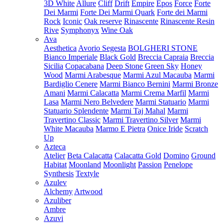
3D White
Allure
Cliff
Drift
Empire
Epos
Force
Forte
Dei Marmi
Forte Dei Marmi Quark
Forte dei Marmi
Rock
Iconic
Oak reserve
Rinascente
Rinascente Resin
Rive
Symphonyx
Wine Oak
Ava
Aesthetica
Avorio Segesta
BOLGHERI STONE
Bianco Imperiale
Black Gold
Breccia Capraia
Breccia
Sicilia
Copacabana
Deep Stone
Green Sky
Honey
Wood
Marmi Arabesque
Marmi Azul Macauba
Marmi
Bardiglio Cenere
Marmi Bianco Bernini
Marmi Bronze
Amani
Marmi Calacatta
Marmi Crema Marfil
Marmi
Lasa
Marmi Nero Belvedere
Marmi Statuario
Marmi
Statuario Splendente
Marmi Taj Mahal
Marmi
Travertino Classic
Marmi Travertino Silver
Marmi
White Macauba
Marmo E Pietra
Onice Iride
Scratch
Up
Azteca
Atelier
Beta Calacatta
Calacatta Gold
Domino
Ground
Habitat
Moonland
Moonlight
Passion
Penelope
Synthesis
Textyle
Azulev
Alchemy
Artwood
Azuliber
Ambre
Azuvi