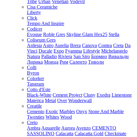
Tribe
Urban
Venetian
Vodevil
Cisa Ceramiche
Liberty
Click
Tempo And Inspire
Codicer
Evoque
Roble Gres
Skyline Glam Hex25
Stella
Coliseum Gres
Ardesia
Astro
Aurelia
Brera
Canova
Contea
Creta
Da
Vinci
Ducale
Expo
Fyamma
Lifestyle
Michelangelo
Natura
Palladio
Riviera
San Siro
Бормио
Вивальди
Лирика
Монца
Рим
Саленто
Тиволи
Colli
Byron
Colorker
Tangram
Cotto d'Este
Black-White
Cement Project
Cluny
Exedra
Limestone
Materica
Metal
Over
Wonderwall
Creatile
Cemento
Exotic
Marbles
Onyx
Stone And Marble
Twenties
Whites
Wood
Creto
Ambra
Aquarelle
Aurora
Avenzo
CEMENTO
SASSOLINO
Calacatta
Calacatta Gold
Checkmate