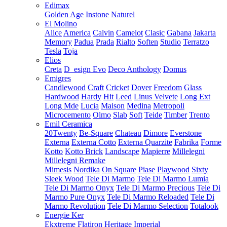
Edimax
Golden Age
Instone
Naturel
El Molino
Alice
America
Calvin
Camelot
Clasic
Gabana
Jakarta
Memory
Padua
Prada
Rialto
Soften
Studio
Terratzo
Tesla
Toja
Elios
Creta
D_esign Evo
Deco Anthology
Domus
Emigres
Candlewood
Craft
Cricket
Dover
Freedom
Glass
Hardwood
Hardy
Hit
Leed
Linus Velvete
Long Ext
Long Mde
Lucia
Maison
Medina
Metropoli
Microcemento
Olmo
Slab
Soft
Teide
Timber
Trento
Emil Ceramica
20Twenty
Be-Square
Chateau
Dimore
Everstone
Externa
Externa Cotto
Externa Quarzite
Fabrika
Forme
Kotto
Kotto Brick
Landscape
Mapierre
Millelegni
Millelegni Remake
Mimesis
Nordika
On Square
Piase
Playwood
Sixty
Sleek Wood
Tele Di Marmo
Tele Di Marmo Lumia
Tele Di Marmo Onyx
Tele Di Marmo Precious
Tele Di
Marmo Pure Onyx
Tele Di Marmo Reloaded
Tele Di
Marmo Revolution
Tele Di Marmo Selection
Totalook
Energie Ker
Ekxtreme
Flatiron
Heritage
Imperial