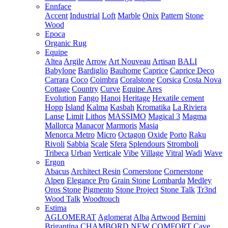
Ennface
Accent
Industrial
Loft
Marble
Onix
Pattern
Stone
Wood
Epoca
Organic Rug
Equipe
Altea
Argile
Arrow
Art Nouveau
Artisan
BALI
Babylone
Bardiglio
Bauhome
Caprice
Caprice Deco
Carrara
Coco
Coimbra
Coralstone
Corsica
Costa Nova
Cottage
Country
Curve
Equipe Ares
Evolution
Fango
Hanoi
Heritage
Hexatile cement
Hopp
Island
Kalma
Kasbah
Kromatika
La Riviera
Lanse
Limit
Lithos
MASSIMO
Magical 3
Magma
Mallorca
Manacor
Marmoris
Masia
Menorca
Metro
Micro
Octagon
Oxide
Porto
Raku
Rivoli
Sabbia
Scale
Sfera
Splendours
Stromboli
Tribeca
Urban
Verticale
Vibe
Village
Vitral
Wadi
Wave
Ergon
Abacus
Architect Resin
Cornerstone
Cornerstone
Alpen
Elegance Pro
Grain Stone
Lombarda
Medley
Oros Stone
Pigmento
Stone Project
Stone Talk
Tr3nd
Wood Talk
Woodtouch
Estima
AGLOMERAT
Aglomerat
Alba
Artwood
Bernini
Brigantina
CHAMBORD NEW
COMFORT
Cave