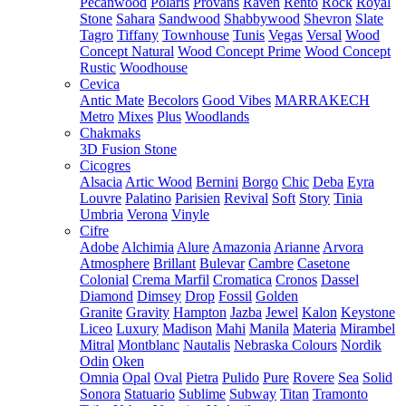
Pecanwood
Polaris
Provans
Raven
Rento
Rock
Royal
Stone
Sahara
Sandwood
Shabbywood
Shevron
Slate
Tagro
Tiffany
Townhouse
Tunis
Vegas
Versal
Wood
Concept Natural
Wood Concept Prime
Wood Concept
Rustic
Woodhouse
Cevica
Antic Mate
Becolors
Good Vibes
MARRAKECH
Metro
Mixes
Plus
Woodlands
Chakmaks
3D Fusion Stone
Cicogres
Alsacia
Artic Wood
Bernini
Borgo
Chic
Deba
Eyra
Louvre
Palatino
Parisien
Revival
Soft
Story
Tinia
Umbria
Verona
Vinyle
Cifre
Adobe
Alchimia
Alure
Amazonia
Arianne
Arvora
Atmosphere
Brillant
Bulevar
Cambre
Casetone
Colonial
Crema Marfil
Cromatica
Cronos
Dassel
Diamond
Dimsey
Drop
Fossil
Golden
Granite
Gravity
Hampton
Jazba
Jewel
Kalon
Keystone
Liceo
Luxury
Madison
Mahi
Manila
Materia
Mirambel
Mitral
Montblanc
Nautalis
Nebraska Colours
Nordik
Odin
Oken
Omnia
Opal
Oval
Pietra
Pulido
Pure
Rovere
Sea
Solid
Sonora
Statuario
Sublime
Subway
Titan
Tramonto