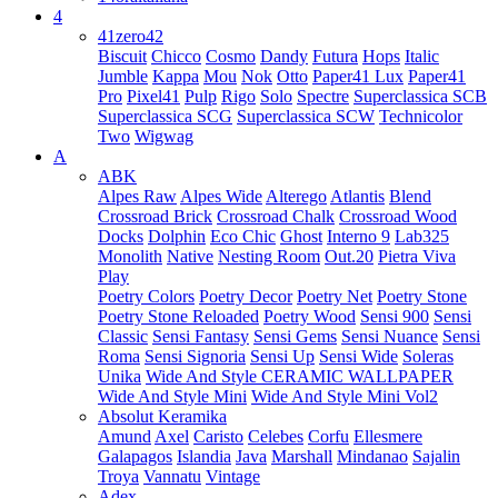
4
41zero42
Biscuit
Chicco
Cosmo
Dandy
Futura
Hops
Italic
Jumble
Kappa
Mou
Nok
Otto
Paper41 Lux
Paper41
Pro
Pixel41
Pulp
Rigo
Solo
Spectre
Superclassica SCB
Superclassica SCG
Superclassica SCW
Technicolor
Two
Wigwag
A
ABK
Alpes Raw
Alpes Wide
Alterego
Atlantis
Blend
Crossroad Brick
Crossroad Chalk
Crossroad Wood
Docks
Dolphin
Eco Chic
Ghost
Interno 9
Lab325
Monolith
Native
Nesting Room
Out.20
Pietra Viva
Play
Poetry Colors
Poetry Decor
Poetry Net
Poetry Stone
Poetry Stone Reloaded
Poetry Wood
Sensi 900
Sensi
Classic
Sensi Fantasy
Sensi Gems
Sensi Nuance
Sensi
Roma
Sensi Signoria
Sensi Up
Sensi Wide
Soleras
Unika
Wide And Style CERAMIC WALLPAPER
Wide And Style Mini
Wide And Style Mini Vol2
Absolut Keramika
Amund
Axel
Caristo
Celebes
Corfu
Ellesmere
Galapagos
Islandia
Java
Marshall
Mindanao
Sajalin
Troya
Vannatu
Vintage
Adex