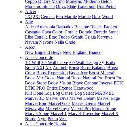
Ceppo Di Gre
Marmo
Moderno
Moderno Beton
Moderno Stucco
Onyx
Slate
Travertino
Una Pietra
Artcer
1Xl
2Xl
Cement
Eco Marble
Marble
Onix
Wood
Arte
Aldea
Amazonia
Barbados
Bellante
Blanca
Broken
Castanio
Cava
Colori
Coralle
Dorado
Dorado Stone
Elba
Estrella
Etno
Fuoco
Graniti
Grigia
Karyntia
Navara
Navona
Nella
Onde
Ascot
New England Beige
New England Bianco
Atlas Concorde
3D Wall
3D Wall Carve
3D Wall Design
3Д Вайт
Волл
AXI
Aix
Aplomb
Boost
Boost Balance
Boost
Color
Boost Expression
Boost Icor
Boost Mineral
Boost Mix
Boost Natural
Boost Natural Pro
Boost Pro
Boost Stone
Boost Vision
Brave
Canone Inverso
ETIC
ETIC PRO
Entice
Exence
Heartwood
Klif
Kone
Log
Log Cansei
Log Select
MARVEL
Marvel 3D
Marvel Diva
Marvel Dream
Marvel Edge
Marvel Epic
Marvel Gala
Marvel Gems
Marvel
Meraviglia
Marvel Onyx
Marvel Pro
Marvel Shine
Marvel Stone
Marvel T
Marvel Travertine
Marvel X
Norde
Nyra
Prism
Vest
Atlas Concorde Russia