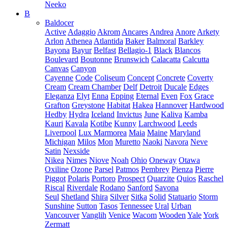
Neeko
B
Baldocer
Active
Adaggio
Akrom
Ancares
Andrea
Anore
Arkety
Arlon
Athenea
Atlantida
Baker
Balmoral
Barkley
Bayona
Bayur
Belfast
Bellagio-1
Black
Blancos
Boulevard
Boutonne
Brunswich
Calacatta
Calcutta
Canvas
Canyon
Cayenne
Code
Coliseum
Concept
Concrete
Coverty
Cream
Cream Chamber
Delf
Detroit
Ducale
Edges
Eleganza
Elyt
Enna
Epping
Eternal
Even
Fox
Grace
Grafton
Greystone
Habitat
Hakea
Hannover
Hardwood
Hedby
Hydra
Iceland
Invictus
June
Kaliva
Kamba
Kauri
Kavala
Kotibe
Kunny
Larchwood
Leeds
Liverpool
Lux Marmorea
Maia
Maine
Maryland
Michigan
Milos
Mon
Muretto
Naoki
Navora
Neve
Satin
Nexside
Nikea
Nimes
Niove
Noah
Ohio
Oneway
Otawa
Oxiline
Ozone
Parsel
Patmos
Pembrey
Pienza
Pierre
Piggot
Polaris
Portoro
Prospect
Quarzite
Quios
Raschel
Riscal
Riverdale
Rodano
Sanford
Savona
Seul
Shetland
Shira
Silver
Sitka
Solid
Statuario
Storm
Sunshine
Sutton
Tasos
Tennessee
Ural
Urban
Vancouver
Vanglih
Venice
Wacom
Wooden
Yale
York
Zermatt