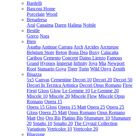
Bardelli
Basconi Home
Porcelain
Wood
Benadresa
Aral
Canaima
Daren
Halima
Nobile
Bestile
Greco
Nara
Bien
Agatha
Antique Carrara
Arch
Arcides
Arcturuse
Belgium Store
Beton
Bona Dea
Buxy
Calacatta
Caribou
Cemento
Concept
Daino Lienzo
Famous
Grand
Hypnos
Imperial
Infinity
Joya
Mia
Newport
Root
Statuario Goya
Tiger
Turin
Wild Onyx
Zenith
Bisazza
5x5
Canvas
Cementine
Decori 10
Decori 20
Decori 50
Decori In Tecnica Artistica
Decori Opus Romano
Flow
Fregi
Gloss
Glow
Le Gemme 10
Le Gemme 20
Miscele 10
Miscele 20
Miscele Flow
Miscele Opus
Romano
Opera 15
Opera 15 Gloss
Opera 15 Matt
Opera 25
Opera 25
Gloss
Opera 25 Matt
Opus Romano
Opus Romano
Matt
Oro
Oro Bis
Platino Bis
Sfumature 10
Sfumature
20
Smalto 10
Smalto 20
The Crystal Collection
Variations
Vetricolor 10
Vetricolor 20
Bluezone