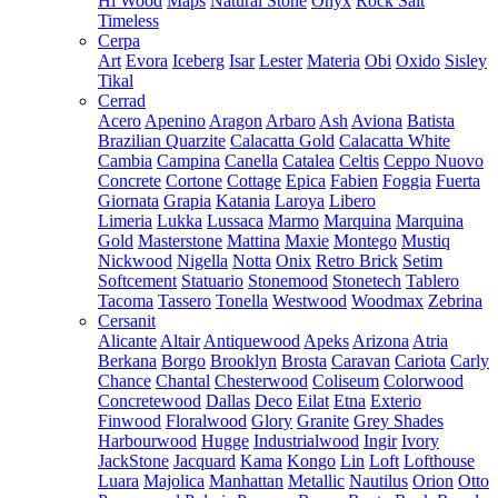
Hi Wood
Maps
Natural Stone
Onyx
Rock Salt
Timeless
Cerpa
Art
Evora
Iceberg
Isar
Lester
Materia
Obi
Oxido
Sisley
Tikal
Cerrad
Acero
Apenino
Aragon
Arbaro
Ash
Aviona
Batista
Brazilian Quarzite
Calacatta Gold
Calacatta White
Cambia
Campina
Canella
Catalea
Celtis
Ceppo Nuovo
Concrete
Cortone
Cottage
Epica
Fabien
Foggia
Fuerta
Giornata
Grapia
Katania
Laroya
Libero
Limeria
Lukka
Lussaca
Marmo
Marquina
Marquina
Gold
Masterstone
Mattina
Maxie
Montego
Mustiq
Nickwood
Nigella
Notta
Onix
Retro Brick
Setim
Softcement
Statuario
Stonemood
Stonetech
Tablero
Tacoma
Tassero
Tonella
Westwood
Woodmax
Zebrina
Cersanit
Alicante
Altair
Antiquewood
Apeks
Arizona
Atria
Berkana
Borgo
Brooklyn
Brosta
Caravan
Cariota
Carly
Chance
Chantal
Chesterwood
Coliseum
Colorwood
Concretewood
Dallas
Deco
Eilat
Etna
Exterio
Finwood
Floralwood
Glory
Granite
Grey Shades
Harbourwood
Hugge
Industrialwood
Ingir
Ivory
JackStone
Jacquard
Kama
Kongo
Lin
Loft
Lofthouse
Luara
Majolica
Manhattan
Metallic
Nautilus
Orion
Otto