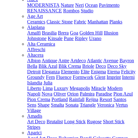
MODERNISTA
Nature
Neri
Ocean
Pavimento
RENAISSANCE
Rombos
Studio
Age Art
Ceramics
Classic Stone
Fabric
Manhattan
Planks
Alaplana
Amalfi
Brasilia
Brera
Goa
Golden Hill
Illusion
Johnstone
Kinsale
Pune
Ripley
Urano
Alta Ceramica
Affreschi
Altacera
Albion
Antique
Antre
Artdeco
Atlantic
Avenue
Bayron
Bella
Blik Azul
Blik Crema
Briole
Deco
Deco Sky
Detroit
Eleganza
Elemento
Elite
Enigma
Eterna
Felicity
Groundy
Fern
Fluence
Formwork
Glent
Imprint
Interni
Islandia
Julia
Liberto
Lima
Luxury
Megapolis
Miracle
Modern
Napoli
Nova
Oliver
Orion
Palmira
Paradise
Pion Azul
Pion Crema
Portland
Rainfall
Rejina
Resort
Santos
Sens
Shape
Smalta
Sonata
Triangle
Veronica
Vertus
Village
Amadis
Art Deco
Brutalist
Long Stick
Rugose
Short Stick
Stripes
Aparici