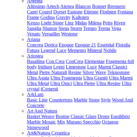
Argenta
Altissimo
Artech
Atenea
Blancos
Bonnet
Brennero
Capri
Courel
Dorset
Eastone
Etienne
Flodsten
Fontana
Frame
Godina
Gravity
Kalksten
Kenzo
Light Stone
Linz
Midas
Milena
Petra
Riven
Sangha
Shanon
Siena
Storm
Tempo
Terma
Vega
Venato
Versailles
Westone
Ariana
Concrea
Dorica
Epoque
Epoque 21
Essential
Floralia
Futura
Legend
Luce
Memento
Mineral
Nobile
Ariostea
Basaltina
Con.Crea
ConCrea
Elementae
Fragmenta full
body
Iridium
Legni
Limestone
Luce
Marmi Classici
Metal
Pietre Naturali
Resine
Silver Wave
Teknostone
Ultra Agata
Ultra Fragmenta
Ultra Graniti
Ultra Marmi
Ultra Metal
Ultra Onici
Ultra Pietre
Ultra Resine
Ultra
crystal
iCementi
ArkLam
Basic Line
Countertops
Marble
Stone
Style
Wood And
Concrete
Art And Natura
Basket Weave
Boston
Classic Glass
Drops
Equilibrio
Marble Mosaic
Mix
Murano Specchio
Octagon
Stonewood
Art&Natura Ceramica