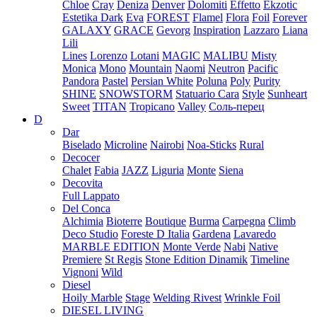
Chloe
Cray
Deniza
Denver
Dolomiti
Effetto
Ekzotic
Estetika Dark
Eva
FOREST
Flamel
Flora
Foil
Forever
GALAXY
GRACE
Gevorg
Inspiration
Lazzaro
Liana
Lili
Lines
Lorenzo
Lotani
MAGIC
MALIBU
Misty
Monica
Mono
Mountain
Naomi
Neutron
Pacific
Pandora
Pastel
Persian White
Poluna
Poly
Purity
SHINE
SNOWSTORM
Statuario Cara
Style
Sunheart
Sweet
TITAN
Tropicano
Valley
Соль-перец
D
Dar
Biselado
Microline
Nairobi
Noa-Sticks
Rural
Decocer
Chalet
Fabia
JAZZ
Liguria
Monte
Siena
Decovita
Full Lappato
Del Conca
Alchimia
Bioterre
Boutique
Burma
Carpegna
Climb
Deco Studio
Foreste D Italia
Gardena
Lavaredo
MARBLE EDITION
Monte Verde
Nabi
Native
Premiere
St Regis
Stone Edition Dinamik
Timeline
Vignoni
Wild
Diesel
Hoily Marble
Stage
Welding Rivest
Wrinkle Foil
DIESEL LIVING