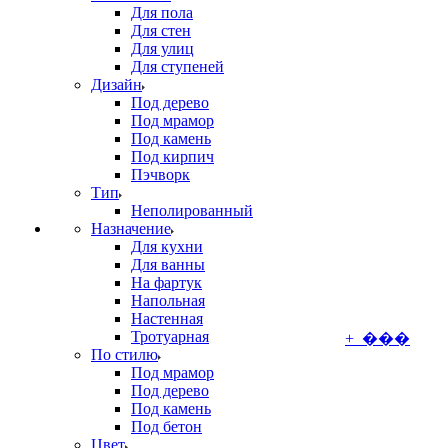
Для пола
Для стен
Для улиц
Для ступеней
Дизайн
Под дерево
Под мрамор
Под камень
Под кирпич
Пэчворк
Тип
Неполированный
Назначение
Для кухни
Для ванны
На фартук
Напольная
Настенная
Тротуарная
+ ���
По стилю
Под мрамор
Под дерево
Под камень
Под бетон
Цвет