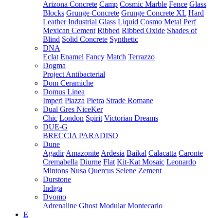
Arizona Concrete
Camp
Cosmic Marble
Fence
Glass
Blocks
Grunge Concrete
Grunge Concrete XL
Hard
Leather
Industrial Glass
Liquid Cosmo
Metal Perf
Mexican Cement
Ribbed
Ribbed Oxide
Shades of
Blind
Solid Concrete
Synthetic
DNA
Eclat
Enamel
Fancy
Match
Terrazzo
Dogma
Project Antibacterial
Dom Ceramiche
Domus Linea
Imperi
Piazza
Pietra
Strade Romane
Dual Gres NiceKer
Chic
London
Spirit
Victorian Dreams
DUE-G
BRECCIA PARADISO
Dune
Agadir
Amazonite
Ardesia
Baikal
Calacatta
Caronte
Cremabella
Diurne
Flat
Kit-Kat Mosaic
Leonardo
Mintons
Nusa
Quercus
Selene
Zement
Durstone
Indiga
Dvomo
Adrenaline
Ghost
Modular
Montecarlo
E