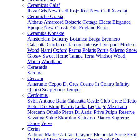
Ceramicas Calaf
Ibiza Gris
New Cadi Rojo Red
New Cadi Xocolat
Ceramiche Grazia
Althaus
Amarcord
Boiserie
Cottage
Electa
Elegance
Epoque
New Classic
Old England
Retro
Ceramika Konskie
Amsterdam
Bohemy
Botanica
Braga
Brennero
Calacatta
Cordoba
Glamour
Intense
Liverpool
Modern
Wood
Narni
Oxford
Parma
Polaris
Portis
Salerno
Snow
Glossy
Sweet Home
Tampa
Terra
Windsor
Wood
Mania
Woodland
Cerasarda
Sardina
Cercom
Amaranto
Ceppo Di Gres
Cosmo
In Contro
Infinity
Quarzi
Soap Stone
Temper
Cerdomus
Sybil
Antique
Baita
Calacatta
Castle
Club
Crete
Effetto
Pietra Di Ostuni
Karnis
Lefka
Legarage
Mexicana
Nordenn
Othello
Pietra Di Assisi
Prive
Pulpis
Reserve
Savanna
Shine
Skorpion
Statuario Bianco
Supreme
Tahoe
Verve
Cerim
Antique Marble
Artifact
Crayons
Elemental Stone
Exalt