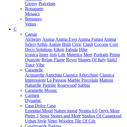
Glossy
Porcelain
Bonaparte
Mosaics
Brennero
Venus
C
Caesar
Alchemy
Anima
Anima Ever
Anima Futura
Anima
Select
Arthis
Autore
Built
Civic
Clash
Cocoon
Core
Deco Solutions
Eikon
Fabula
Hike
Iconica
Inner
Join
Life
Materica
Meet
Portraits
Prima
Quarzite
Relate Flame
Rever
Shapes Of Italy
Slab2
Trace
Vibe
Caramelle
Acquarelle
Antichita Classica
Arlecchino
Classica
Impressioni
La Passion
Marble Porcelain
Mattoni
Naturelle
Pietrine
Rosewood
Sabbia
Caramelle Mosaic
Carmen
Dynamic
Casa Dolce Casa
Essential Mood
Nature mood
Neutra 6.0
Onyx More
Pietre 3
Sensi
Stones and More
Studios Of Casamood
Urban Style
Vetro
Wooden Tile Of Cdc
Casalgrande Padana