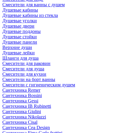
Смесители для ванны с душем
Душевые кабины
Душевые кабины из стекла
Душевые уголки
Душевые двери
Душевые поддоны
Душевые стойки
Душевые панели
Верхние души
Душевые лейки
Шланги для душа
Смесители для раковин
Смесители для душа
Смесители для кухни
Смесители на борт ванны
Смесители с гигиеническим душем
Сантехника Remer
Сантехника Bossini
Сантехника Gessi
Сантехника IB Rubinetti
Сантехника Giulini
Сантехника Nikolazzi
Сантехника Cisal
Сантехника Cea Design
Сантехника Fima Carlo frattini