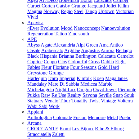
Aged
Art-Deco
Bohemian
Bondi
Calacatta
Camper
Carpet
Corten
Gatsby
Grunge
Jacquard
Joliet
Kilim
Magma
Norway
Regio
Steel
Tango
Uptown
Victorian
Vivid
Apavisa
4Ever
Evolution
Mood
Nanoconcept
Nanoevolution
Regeneration
Tattoo
Zinc
south
APE
Abyss
Agate
Alexandria
Alpi Green
Ama
Antico
Casale
Arabescato
Argillae
Augustus
Aurora
Bellagio
Black Hispania
Brianna
Burlington
Calacatta
Camelot
Caprice
Ceppo
Clos
Colourful
Cross
Dahlia
Eight
Fables
Fleur
Floriane
Four Seasons
Gold Hard
Greystone
Grunge
Harlequin
Icaro
Imperial
Kinfolk
Koen
Magallanes
Mandalay
Mare Di Sabbia
Medicea Marble
Michelangelo
Night Lux
Oregon
Oxyd Jewel
Piemonte
Pukka
Raw
Re Use
Reality
Savona
Seville
Snap
Souk
Statuary Venato
Tibur
Tonality
Twist
Vintage
Volterra
Wabi Sabi
Work
Appiani
Anthologhia
Coloniale
Fusion
Memorie
Metal
Poetic
Arcana
CROCCANTE
Komi
Les Bijoux
Ribe & Elburg
Stracciatella
Zaletti