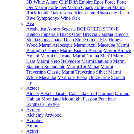
3D White
Allure
Cliff
Drift
Empire
Epos
Force
Forte
Dei Marmi
Forte Dei Marmi Quark
Forte dei Marmi
Rock
Iconic
Oak reserve
Rinascente
Rinascente Resin
Rive
Symphonyx
Wine Oak
Ava
Aesthetica
Avorio Segesta
BOLGHERI STONE
Bianco Imperiale
Black Gold
Breccia Capraia
Breccia
Sicilia
Copacabana
Deep Stone
Green Sky
Honey
Wood
Marmi Arabesque
Marmi Azul Macauba
Marmi
Bardiglio Cenere
Marmi Bianco Bernini
Marmi Bronze
Amani
Marmi Calacatta
Marmi Crema Marfil
Marmi
Lasa
Marmi Nero Belvedere
Marmi Statuario
Marmi
Statuario Splendente
Marmi Taj Mahal
Marmi
Travertino Classic
Marmi Travertino Silver
Marmi
White Macauba
Marmo E Pietra
Onice Iride
Scratch
Up
Azteca
Atelier
Beta Calacatta
Calacatta Gold
Domino
Ground
Habitat
Moonland
Moonlight
Passion
Penelope
Synthesis
Textyle
Azulev
Alchemy
Artwood
Azuliber
Ambre
Azuvi