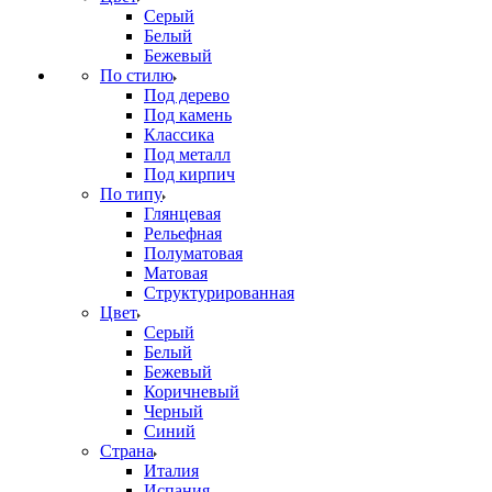
Серый
Белый
Бежевый
По стилю
Под дерево
Под камень
Классика
Под металл
Под кирпич
По типу
Глянцевая
Рельефная
Полуматовая
Матовая
Структурированная
Цвет
Серый
Белый
Бежевый
Коричневый
Черный
Синий
Страна
Италия
Испания