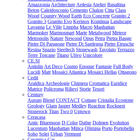
Amazzonia
Architecture
Ardesia
Atelier
Basaltina
Beton
Caleidoscopio
Cemento
Chalon
Citta
Class
Wood
Country Wood
Earth
Eco Concrete
Granito 2
Granito 3
Granito Evo
Kerinox
Kontinua
Landscape
Lavagna
Le Ville
Limpha
Macro
Manhattan
Marmoker
Marmosmart
Marte
Metalwood
Meteor
Metropolis
Nature
Newood
Opus
Petra
Pietra Bauge
Pietre Di Paragone
Pietre Di Sardegna
Pietre Etrusche
Resina
Spazio
Steeltech
Stonewash
Tavolato
Terrazzo
Terre Toscane
Titano
Ulivo
Unicolore
CE.SI
Antislip
Art Deco
Cosmo
Epoque
Fantasie
Full Body
Lucidi
Matt
Mosaici Atlantica
Mosaici Hellas
Ottagono
Cedit
Araldica
Archeologie
Chimera
Cromatica
Euridice
Matrice
Policroma
Rilievi
Storie
Tesori
Century
Aurum
Blend
CONTACT
Cottage
Cristalia
Ecostone
Geology
Glam
Jasper
Medley
Reaction
Rocknest
Stonerock
Titan
Two 0
Uptown
Ceracasa
Antic
Bluemoon
D Color
Dafne
Dolmen
Evolution
Lucentum
Manhattan
Mitica
Olimpia
Porto
Portobello
Soho
Solei
Urban
Vermont
Ceramica Cas