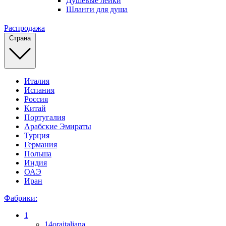
Душевые лейки
Шланги для душа
Распродажа
Страна
Италия
Испания
Россия
Китай
Португалия
Арабские Эмираты
Турция
Германия
Польша
Индия
ОАЭ
Иран
Фабрики:
1
14oraitaliana