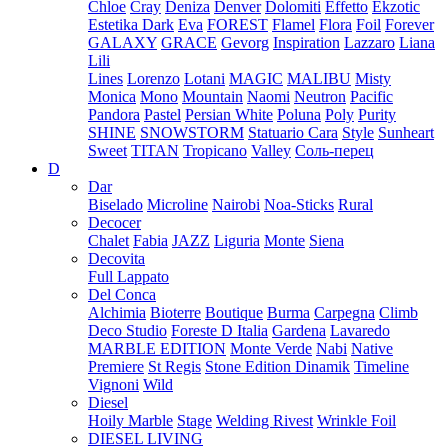
Chloe
Cray
Deniza
Denver
Dolomiti
Effetto
Ekzotic
Estetika Dark
Eva
FOREST
Flamel
Flora
Foil
Forever
GALAXY
GRACE
Gevorg
Inspiration
Lazzaro
Liana
Lili
Lines
Lorenzo
Lotani
MAGIC
MALIBU
Misty
Monica
Mono
Mountain
Naomi
Neutron
Pacific
Pandora
Pastel
Persian White
Poluna
Poly
Purity
SHINE
SNOWSTORM
Statuario Cara
Style
Sunheart
Sweet
TITAN
Tropicano
Valley
Соль-перец
D
Dar
Biselado
Microline
Nairobi
Noa-Sticks
Rural
Decocer
Chalet
Fabia
JAZZ
Liguria
Monte
Siena
Decovita
Full Lappato
Del Conca
Alchimia
Bioterre
Boutique
Burma
Carpegna
Climb
Deco Studio
Foreste D Italia
Gardena
Lavaredo
MARBLE EDITION
Monte Verde
Nabi
Native
Premiere
St Regis
Stone Edition Dinamik
Timeline
Vignoni
Wild
Diesel
Hoily Marble
Stage
Welding Rivest
Wrinkle Foil
DIESEL LIVING