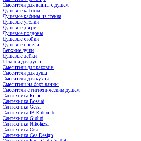
Смесители для ванны с душем
Душевые кабины
Душевые кабины из стекла
Душевые уголки
Душевые двери
Душевые поддоны
Душевые стойки
Душевые панели
Верхние души
Душевые лейки
Шланги для душа
Смесители для раковин
Смесители для душа
Смесители для кухни
Смесители на борт ванны
Смесители с гигиеническим душем
Сантехника Remer
Сантехника Bossini
Сантехника Gessi
Сантехника IB Rubinetti
Сантехника Giulini
Сантехника Nikolazzi
Сантехника Cisal
Сантехника Cea Design
Сантехника Fima Carlo frattini