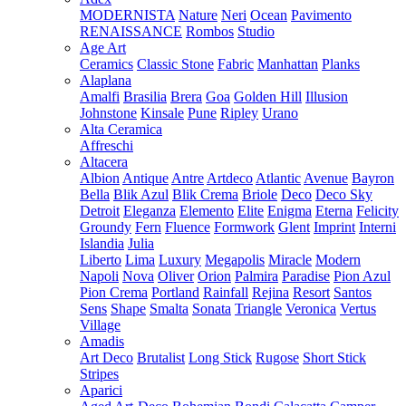
MODERNISTA
Nature
Neri
Ocean
Pavimento
RENAISSANCE
Rombos
Studio
Age Art
Ceramics
Classic Stone
Fabric
Manhattan
Planks
Alaplana
Amalfi
Brasilia
Brera
Goa
Golden Hill
Illusion
Johnstone
Kinsale
Pune
Ripley
Urano
Alta Ceramica
Affreschi
Altacera
Albion
Antique
Antre
Artdeco
Atlantic
Avenue
Bayron
Bella
Blik Azul
Blik Crema
Briole
Deco
Deco Sky
Detroit
Eleganza
Elemento
Elite
Enigma
Eterna
Felicity
Groundy
Fern
Fluence
Formwork
Glent
Imprint
Interni
Islandia
Julia
Liberto
Lima
Luxury
Megapolis
Miracle
Modern
Napoli
Nova
Oliver
Orion
Palmira
Paradise
Pion Azul
Pion Crema
Portland
Rainfall
Rejina
Resort
Santos
Sens
Shape
Smalta
Sonata
Triangle
Veronica
Vertus
Village
Amadis
Art Deco
Brutalist
Long Stick
Rugose
Short Stick
Stripes
Aparici