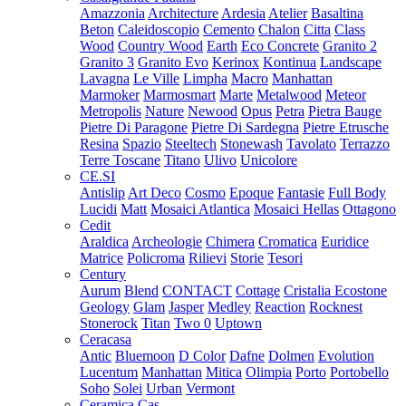
Amazzonia
Architecture
Ardesia
Atelier
Basaltina
Beton
Caleidoscopio
Cemento
Chalon
Citta
Class
Wood
Country Wood
Earth
Eco Concrete
Granito 2
Granito 3
Granito Evo
Kerinox
Kontinua
Landscape
Lavagna
Le Ville
Limpha
Macro
Manhattan
Marmoker
Marmosmart
Marte
Metalwood
Meteor
Metropolis
Nature
Newood
Opus
Petra
Pietra Bauge
Pietre Di Paragone
Pietre Di Sardegna
Pietre Etrusche
Resina
Spazio
Steeltech
Stonewash
Tavolato
Terrazzo
Terre Toscane
Titano
Ulivo
Unicolore
CE.SI
Antislip
Art Deco
Cosmo
Epoque
Fantasie
Full Body
Lucidi
Matt
Mosaici Atlantica
Mosaici Hellas
Ottagono
Cedit
Araldica
Archeologie
Chimera
Cromatica
Euridice
Matrice
Policroma
Rilievi
Storie
Tesori
Century
Aurum
Blend
CONTACT
Cottage
Cristalia
Ecostone
Geology
Glam
Jasper
Medley
Reaction
Rocknest
Stonerock
Titan
Two 0
Uptown
Ceracasa
Antic
Bluemoon
D Color
Dafne
Dolmen
Evolution
Lucentum
Manhattan
Mitica
Olimpia
Porto
Portobello
Soho
Solei
Urban
Vermont
Ceramica Cas