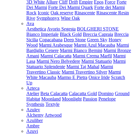
3D White
Allure
Cliff
Drift
Empire
Epos
Force
Forte
Dei Marmi
Forte Dei Marmi Quark
Forte dei Marmi
Rock
Iconic
Oak reserve
Rinascente
Rinascente Resin
Rive
Symphonyx
Wine Oak
Ava
Aesthetica
Avorio Segesta
BOLGHERI STONE
Bianco Imperiale
Black Gold
Breccia Capraia
Breccia
Sicilia
Copacabana
Deep Stone
Green Sky
Honey
Wood
Marmi Arabesque
Marmi Azul Macauba
Marmi
Bardiglio Cenere
Marmi Bianco Bernini
Marmi Bronze
Amani
Marmi Calacatta
Marmi Crema Marfil
Marmi
Lasa
Marmi Nero Belvedere
Marmi Statuario
Marmi
Statuario Splendente
Marmi Taj Mahal
Marmi
Travertino Classic
Marmi Travertino Silver
Marmi
White Macauba
Marmo E Pietra
Onice Iride
Scratch
Up
Azteca
Atelier
Beta Calacatta
Calacatta Gold
Domino
Ground
Habitat
Moonland
Moonlight
Passion
Penelope
Synthesis
Textyle
Azulev
Alchemy
Artwood
Azuliber
Ambre
Azuvi