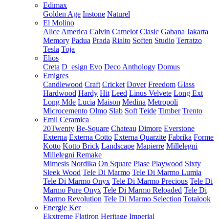
Edimax
Golden Age
Instone
Naturel
El Molino
Alice
America
Calvin
Camelot
Clasic
Gabana
Jakarta
Memory
Padua
Prada
Rialto
Soften
Studio
Terratzo
Tesla
Toja
Elios
Creta
D_esign Evo
Deco Anthology
Domus
Emigres
Candlewood
Craft
Cricket
Dover
Freedom
Glass
Hardwood
Hardy
Hit
Leed
Linus Velvete
Long Ext
Long Mde
Lucia
Maison
Medina
Metropoli
Microcemento
Olmo
Slab
Soft
Teide
Timber
Trento
Emil Ceramica
20Twenty
Be-Square
Chateau
Dimore
Everstone
Externa
Externa Cotto
Externa Quarzite
Fabrika
Forme
Kotto
Kotto Brick
Landscape
Mapierre
Millelegni
Millelegni Remake
Mimesis
Nordika
On Square
Piase
Playwood
Sixty
Sleek Wood
Tele Di Marmo
Tele Di Marmo Lumia
Tele Di Marmo Onyx
Tele Di Marmo Precious
Tele Di
Marmo Pure Onyx
Tele Di Marmo Reloaded
Tele Di
Marmo Revolution
Tele Di Marmo Selection
Totalook
Energie Ker
Ekxtreme
Flatiron
Heritage
Imperial