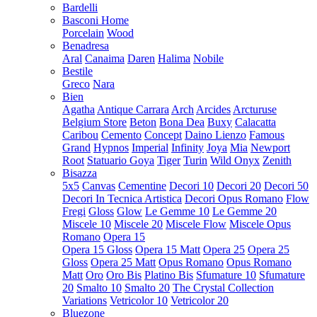
Bardelli
Basconi Home
Porcelain
Wood
Benadresa
Aral
Canaima
Daren
Halima
Nobile
Bestile
Greco
Nara
Bien
Agatha
Antique Carrara
Arch
Arcides
Arcturuse
Belgium Store
Beton
Bona Dea
Buxy
Calacatta
Caribou
Cemento
Concept
Daino Lienzo
Famous
Grand
Hypnos
Imperial
Infinity
Joya
Mia
Newport
Root
Statuario Goya
Tiger
Turin
Wild Onyx
Zenith
Bisazza
5x5
Canvas
Cementine
Decori 10
Decori 20
Decori 50
Decori In Tecnica Artistica
Decori Opus Romano
Flow
Fregi
Gloss
Glow
Le Gemme 10
Le Gemme 20
Miscele 10
Miscele 20
Miscele Flow
Miscele Opus
Romano
Opera 15
Opera 15 Gloss
Opera 15 Matt
Opera 25
Opera 25
Gloss
Opera 25 Matt
Opus Romano
Opus Romano
Matt
Oro
Oro Bis
Platino Bis
Sfumature 10
Sfumature
20
Smalto 10
Smalto 20
The Crystal Collection
Variations
Vetricolor 10
Vetricolor 20
Bluezone