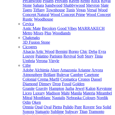
Pecanwood
Polaris
Provans
Raven
Rento
Rock
Royal
Stone
Sahara
Sandwood
Shabbywood
Shevron
Slate
Tagro
Tiffany
Townhouse
Tunis
Vegas
Versal
Wood
Concept Natural
Wood Concept Prime
Wood Concept
Rustic
Woodhouse
Cevica
Antic Mate
Becolors
Good Vibes
MARRAKECH
Metro
Mixes
Plus
Woodlands
Chakmaks
3D Fusion Stone
Cicogres
Alsacia
Artic Wood
Bernini
Borgo
Chic
Deba
Eyra
Louvre
Palatino
Parisien
Revival
Soft
Story
Tinia
Umbria
Verona
Vinyle
Cifre
Adobe
Alchimia
Alure
Amazonia
Arianne
Arvora
Atmosphere
Brillant
Bulevar
Cambre
Casetone
Colonial
Crema Marfil
Cromatica
Cronos
Dassel
Diamond
Dimsey
Drop
Fossil
Golden
Granite
Gravity
Hampton
Jazba
Jewel
Kalon
Keystone
Liceo
Luxury
Madison
Mahi
Manila
Materia
Mirambel
Mitral
Montblanc
Nautalis
Nebraska Colours
Nordik
Odin
Oken
Omnia
Opal
Oval
Pietra
Pulido
Pure
Rovere
Sea
Solid
Sonora
Statuario
Sublime
Subway
Titan
Tramonto