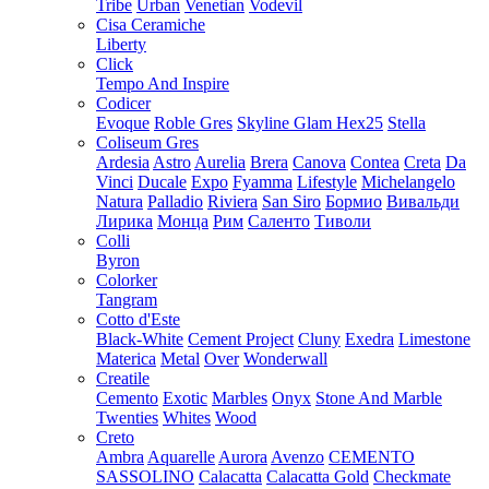
Tribe
Urban
Venetian
Vodevil
Cisa Ceramiche
Liberty
Click
Tempo And Inspire
Codicer
Evoque
Roble Gres
Skyline Glam Hex25
Stella
Coliseum Gres
Ardesia
Astro
Aurelia
Brera
Canova
Contea
Creta
Da
Vinci
Ducale
Expo
Fyamma
Lifestyle
Michelangelo
Natura
Palladio
Riviera
San Siro
Бормио
Вивальди
Лирика
Монца
Рим
Саленто
Тиволи
Colli
Byron
Colorker
Tangram
Cotto d'Este
Black-White
Cement Project
Cluny
Exedra
Limestone
Materica
Metal
Over
Wonderwall
Creatile
Cemento
Exotic
Marbles
Onyx
Stone And Marble
Twenties
Whites
Wood
Creto
Ambra
Aquarelle
Aurora
Avenzo
CEMENTO
SASSOLINO
Calacatta
Calacatta Gold
Checkmate