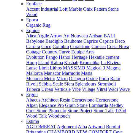
Ennface
Accent
Industrial
Loft
Marble
Onix
Pattern
Stone
Wood
Epoca
Organic Rug
Equipe
Altea
Argile
Arrow
Art Nouveau
Artisan
BALI
Babylone
Bardiglio
Bauhome
Caprice
Caprice Deco
Carrara
Coco
Coimbra
Coralstone
Corsica
Costa Nova
Cottage
Country
Curve
Equipe Ares
Evolution
Fango
Hanoi
Heritage
Hexatile cement
Hopp
Island
Kalma
Kasbah
Kromatika
La Riviera
Lanse
Limit
Lithos
MASSIMO
Magical 3
Magma
Mallorca
Manacor
Marmoris
Masia
Menorca
Metro
Micro
Octagon
Oxide
Porto
Raku
Rivoli
Sabbia
Scale
Sfera
Splendours
Stromboli
Tribeca
Urban
Verticale
Vibe
Village
Vitral
Wadi
Wave
Ergon
Abacus
Architect Resin
Cornerstone
Cornerstone
Alpen
Elegance Pro
Grain Stone
Lombarda
Medley
Oros Stone
Pigmento
Stone Project
Stone Talk
Tr3nd
Wood Talk
Woodtouch
Estima
AGLOMERAT
Aglomerat
Alba
Artwood
Bernini
Brigantina
CHAMBORD NEW
COMFORT
Cave