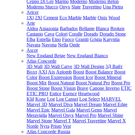
Ceppo Di Gre
Marmo
Moderno
Moderno Beton
Moderno Stucco
Onyx
Slate
Travertino
Una Pietra
Artcer
1Xl
2Xl
Cement
Eco Marble
Marble
Onix
Wood
Arte
Aldea
Amazonia
Barbados
Bellante
Blanca
Broken
Castanio
Cava
Colori
Coralle
Dorado
Dorado Stone
Elba
Estrella
Etno
Fuoco
Graniti
Grigia
Karyntia
Navara
Navona
Nella
Onde
Ascot
New England Beige
New England Bianco
Atlas Concorde
3D Wall
3D Wall Carve
3D Wall Design
3Д Вайт
Волл
AXI
Aix
Aplomb
Boost
Boost Balance
Boost
Color
Boost Expression
Boost Icor
Boost Mineral
Boost Mix
Boost Natural
Boost Natural Pro
Boost Pro
Boost Stone
Boost Vision
Brave
Canone Inverso
ETIC
ETIC PRO
Entice
Exence
Heartwood
Klif
Kone
Log
Log Cansei
Log Select
MARVEL
Marvel 3D
Marvel Diva
Marvel Dream
Marvel Edge
Marvel Epic
Marvel Gala
Marvel Gems
Marvel
Meraviglia
Marvel Onyx
Marvel Pro
Marvel Shine
Marvel Stone
Marvel T
Marvel Travertine
Marvel X
Norde
Nyra
Prism
Vest
Atlas Concorde Russia