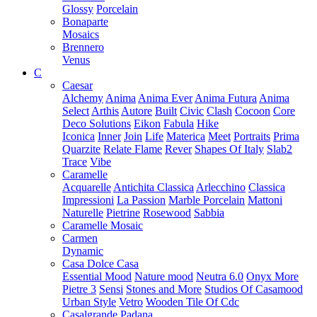
Glossy
Porcelain
Bonaparte
Mosaics
Brennero
Venus
C
Caesar
Alchemy
Anima
Anima Ever
Anima Futura
Anima
Select
Arthis
Autore
Built
Civic
Clash
Cocoon
Core
Deco Solutions
Eikon
Fabula
Hike
Iconica
Inner
Join
Life
Materica
Meet
Portraits
Prima
Quarzite
Relate Flame
Rever
Shapes Of Italy
Slab2
Trace
Vibe
Caramelle
Acquarelle
Antichita Classica
Arlecchino
Classica
Impressioni
La Passion
Marble Porcelain
Mattoni
Naturelle
Pietrine
Rosewood
Sabbia
Caramelle Mosaic
Carmen
Dynamic
Casa Dolce Casa
Essential Mood
Nature mood
Neutra 6.0
Onyx More
Pietre 3
Sensi
Stones and More
Studios Of Casamood
Urban Style
Vetro
Wooden Tile Of Cdc
Casalgrande Padana