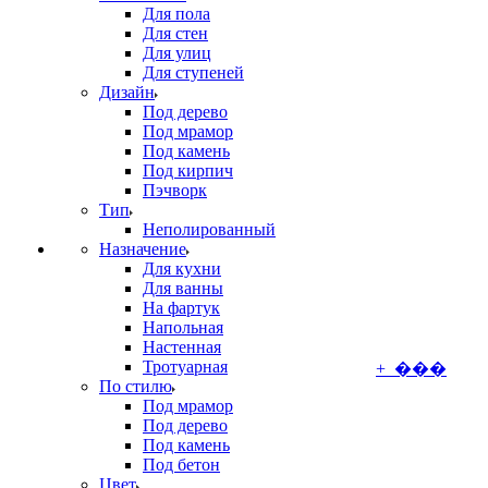
Для пола
Для стен
Для улиц
Для ступеней
Дизайн
Под дерево
Под мрамор
Под камень
Под кирпич
Пэчворк
Тип
Неполированный
Назначение
Для кухни
Для ванны
На фартук
Напольная
Настенная
Тротуарная
+ ���
По стилю
Под мрамор
Под дерево
Под камень
Под бетон
Цвет