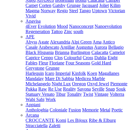
Aged
Art-Deco
Bohemian
Bondi
Calacatta
Camper
Carpet
Corten
Gatsby
Grunge
Jacquard
Joliet
Kilim
Magma
Norway
Regio
Steel
Tango
Uptown
Victorian
Vivid
Apavisa
4Ever
Evolution
Mood
Nanoconcept
Nanoevolution
Regeneration
Tattoo
Zinc
south
APE
Abyss
Agate
Alexandria
Alpi Green
Ama
Antico
Casale
Arabescato
Argillae
Augustus
Aurora
Bellagio
Black Hispania
Brianna
Burlington
Calacatta
Camelot
Caprice
Ceppo
Clos
Colourful
Cross
Dahlia
Eight
Fables
Fleur
Floriane
Four Seasons
Gold Hard
Greystone
Grunge
Harlequin
Icaro
Imperial
Kinfolk
Koen
Magallanes
Mandalay
Mare Di Sabbia
Medicea Marble
Michelangelo
Night Lux
Oregon
Oxyd Jewel
Piemonte
Pukka
Raw
Re Use
Reality
Savona
Seville
Snap
Souk
Statuary Venato
Tibur
Tonality
Twist
Vintage
Volterra
Wabi Sabi
Work
Appiani
Anthologhia
Coloniale
Fusion
Memorie
Metal
Poetic
Arcana
CROCCANTE
Komi
Les Bijoux
Ribe & Elburg
Stracciatella
Zaletti