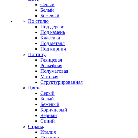
Серый
Белый
Бежевый
По стилю
Под дерево
Под камень
Классика
Под металл
Под кирпич
По типу
Глянцевая
Рельефная
Полуматовая
Матовая
Структурированная
Цвет
Серый
Белый
Бежевый
Коричневый
Черный
Синий
Страна
Италия
Испания