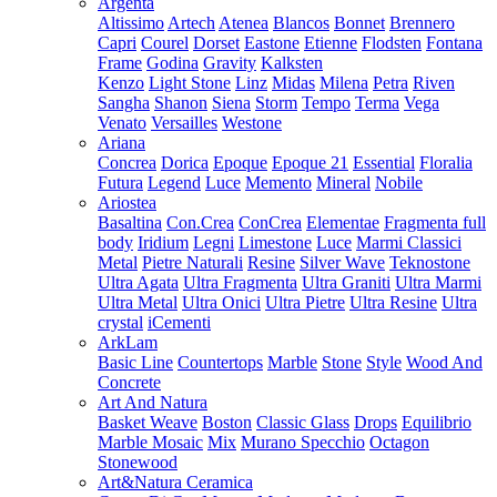
Argenta
Altissimo
Artech
Atenea
Blancos
Bonnet
Brennero
Capri
Courel
Dorset
Eastone
Etienne
Flodsten
Fontana
Frame
Godina
Gravity
Kalksten
Kenzo
Light Stone
Linz
Midas
Milena
Petra
Riven
Sangha
Shanon
Siena
Storm
Tempo
Terma
Vega
Venato
Versailles
Westone
Ariana
Concrea
Dorica
Epoque
Epoque 21
Essential
Floralia
Futura
Legend
Luce
Memento
Mineral
Nobile
Ariostea
Basaltina
Con.Crea
ConCrea
Elementae
Fragmenta full
body
Iridium
Legni
Limestone
Luce
Marmi Classici
Metal
Pietre Naturali
Resine
Silver Wave
Teknostone
Ultra Agata
Ultra Fragmenta
Ultra Graniti
Ultra Marmi
Ultra Metal
Ultra Onici
Ultra Pietre
Ultra Resine
Ultra
crystal
iCementi
ArkLam
Basic Line
Countertops
Marble
Stone
Style
Wood And
Concrete
Art And Natura
Basket Weave
Boston
Classic Glass
Drops
Equilibrio
Marble Mosaic
Mix
Murano Specchio
Octagon
Stonewood
Art&Natura Ceramica