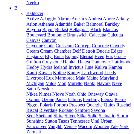
Neeko
B
Baldocer
Active
Adaggio
Akrom
Ancares
Andrea
Anore
Arkety
Arlon
Athenea
Atlantida
Baker
Balmoral
Barkley
Bayona
Bayur
Belfast
Bellagio-1
Black
Blancos
Boulevard
Boutonne
Brunswich
Calacatta
Calcutta
Canvas
Canyon
Cayenne
Code
Coliseum
Concept
Concrete
Coverty
Cream
Cream Chamber
Delf
Detroit
Ducale
Edges
Eleganza
Elyt
Enna
Epping
Eternal
Even
Fox
Grace
Grafton
Greystone
Habitat
Hakea
Hannover
Hardwood
Hedby
Hydra
Iceland
Invictus
June
Kaliva
Kamba
Kauri
Kavala
Kotibe
Kunny
Larchwood
Leeds
Liverpool
Lux Marmorea
Maia
Maine
Maryland
Michigan
Milos
Mon
Muretto
Naoki
Navora
Neve
Satin
Nexside
Nikea
Nimes
Niove
Noah
Ohio
Oneway
Otawa
Oxiline
Ozone
Parsel
Patmos
Pembrey
Pienza
Pierre
Piggot
Polaris
Portoro
Prospect
Quarzite
Quios
Raschel
Riscal
Riverdale
Rodano
Sanford
Savona
Seul
Shetland
Shira
Silver
Sitka
Solid
Statuario
Storm
Sunshine
Sutton
Tasos
Tennessee
Ural
Urban
Vancouver
Vanglih
Venice
Wacom
Wooden
Yale
York
Zermatt