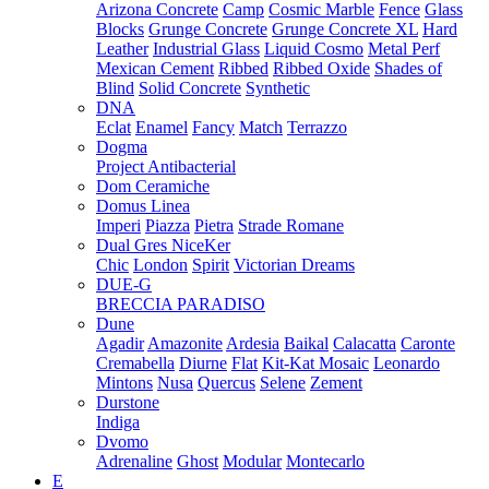
Arizona Concrete
Camp
Cosmic Marble
Fence
Glass
Blocks
Grunge Concrete
Grunge Concrete XL
Hard
Leather
Industrial Glass
Liquid Cosmo
Metal Perf
Mexican Cement
Ribbed
Ribbed Oxide
Shades of
Blind
Solid Concrete
Synthetic
DNA
Eclat
Enamel
Fancy
Match
Terrazzo
Dogma
Project Antibacterial
Dom Ceramiche
Domus Linea
Imperi
Piazza
Pietra
Strade Romane
Dual Gres NiceKer
Chic
London
Spirit
Victorian Dreams
DUE-G
BRECCIA PARADISO
Dune
Agadir
Amazonite
Ardesia
Baikal
Calacatta
Caronte
Cremabella
Diurne
Flat
Kit-Kat Mosaic
Leonardo
Mintons
Nusa
Quercus
Selene
Zement
Durstone
Indiga
Dvomo
Adrenaline
Ghost
Modular
Montecarlo
E