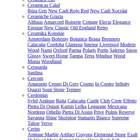
Ceramicas Calaf
Ibiza Gris
New Cadi Rojo Red
New Cadi Xocolat
Ceramiche Grazia
Althaus
Amarcord
Boiserie
Cottage
Electa
Elegance
Epoque
New Classic
Old England
Retro
Ceramika Konskie
Amsterdam
Bohemy
Botanica
Braga
Brennero
Calacatta
Cordoba
Glamour
Intense
Liverpool
Modern
Wood
Narni
Oxford
Parma
Polaris
Portis
Salerno
Snow
Glossy
Sweet Home
Tampa
Terra
Windsor
Wood
Mania
Woodland
Cerasarda
Sardina
Cercom
Amaranto
Ceppo Di Gres
Cosmo
In Contro
Infinity
Quarzi
Soap Stone
Temper
Cerdomus
Sybil
Antique
Baita
Calacatta
Castle
Club
Crete
Effetto
Pietra Di Ostuni
Karnis
Lefka
Legarage
Mexicana
Nordenn
Othello
Pietra Di Assisi
Prive
Pulpis
Reserve
Savanna
Shine
Skorpion
Statuario Bianco
Supreme
Tahoe
Verve
Cerim
Antique Marble
Artifact
Crayons
Elemental Stone
Exalt