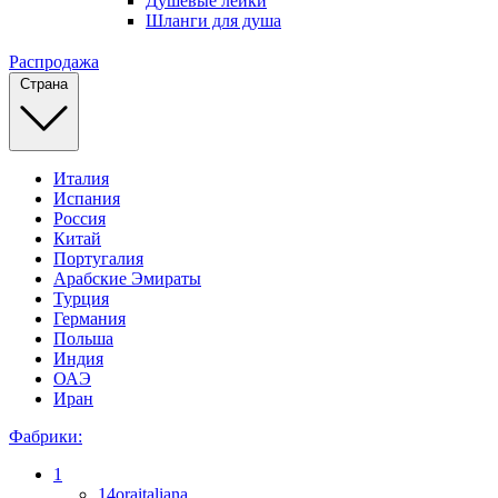
Душевые лейки
Шланги для душа
Распродажа
Страна
Италия
Испания
Россия
Китай
Португалия
Арабские Эмираты
Турция
Германия
Польша
Индия
ОАЭ
Иран
Фабрики:
1
14oraitaliana