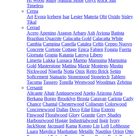
Hi Wood
Maps
Natural Stone
Onyx
Rock Salt
Timeless
Cerpa
Art
Evora
Iceberg
Isar
Lester
Materia
Obi
Oxido
Sisley
Tikal
Cerrad
Acero
Apenino
Aragon
Arbaro
Ash
Aviona
Batista
Brazilian Quarzite
Calacatta Gold
Calacatta White
Cambia
Campina
Canella
Catalea
Celtis
Ceppo Nuovo
Concrete
Cortone
Cottage
Epica
Fabien
Foggia
Fuerta
Giornata
Grapia
Katania
Laroya
Libero
Limeria
Lukka
Lussaca
Marmo
Marquina
Marquina
Gold
Masterstone
Mattina
Maxie
Montego
Mustiq
Nickwood
Nigella
Notta
Onix
Retro Brick
Setim
Softcement
Statuario
Stonemood
Stonetech
Tablero
Tacoma
Tassero
Tonella
Westwood
Woodmax
Zebrina
Cersanit
Alicante
Altair
Antiquewood
Apeks
Arizona
Atria
Berkana
Borgo
Brooklyn
Brosta
Caravan
Cariota
Carly
Chance
Chantal
Chesterwood
Coliseum
Colorwood
Concretewood
Dallas
Deco
Eilat
Etna
Exterio
Finwood
Floralwood
Glory
Granite
Grey Shades
Harbourwood
Hugge
Industrialwood
Ingir
Ivory
JackStone
Jacquard
Kama
Kongo
Lin
Loft
Lofthouse
Luara
Majolica
Manhattan
Metallic
Nautilus
Orion
Otto