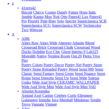
4
41zero42
Biscuit
Chicco
Cosmo
Dandy
Futura
Hops
Italic
Jumble
Kappa
Mou
Nok
Otto
Paper41 Lux
Paper41
Pro
Pixel41
Pulp
Rigo
Solo
Spectre
Superclassica SCB
Superclassica SCG
Superclassica SCW
Technicolor
Two
Wigwag
A
ABK
Alpes Raw
Alpes Wide
Alterego
Atlantis
Blend
Crossroad Brick
Crossroad Chalk
Crossroad Wood
Docks
Dolphin
Eco Chic
Ghost
Interno 9
Lab325
Monolith
Native
Nesting Room
Out.20
Pietra Viva
Play
Poetry Colors
Poetry Decor
Poetry Net
Poetry Stone
Poetry Stone Reloaded
Poetry Wood
Sensi 900
Sensi
Classic
Sensi Fantasy
Sensi Gems
Sensi Nuance
Sensi
Roma
Sensi Signoria
Sensi Up
Sensi Wide
Soleras
Unika
Wide And Style CERAMIC WALLPAPER
Wide And Style Mini
Wide And Style Mini Vol2
Absolut Keramika
Amund
Axel
Caristo
Celebes
Corfu
Ellesmere
Galapagos
Islandia
Java
Marshall
Mindanao
Sajalin
Troya
Vannatu
Vintage
Adex