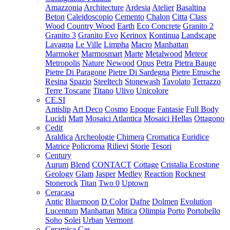
Amazzonia
Architecture
Ardesia
Atelier
Basaltina
Beton
Caleidoscopio
Cemento
Chalon
Citta
Class
Wood
Country Wood
Earth
Eco Concrete
Granito 2
Granito 3
Granito Evo
Kerinox
Kontinua
Landscape
Lavagna
Le Ville
Limpha
Macro
Manhattan
Marmoker
Marmosmart
Marte
Metalwood
Meteor
Metropolis
Nature
Newood
Opus
Petra
Pietra Bauge
Pietre Di Paragone
Pietre Di Sardegna
Pietre Etrusche
Resina
Spazio
Steeltech
Stonewash
Tavolato
Terrazzo
Terre Toscane
Titano
Ulivo
Unicolore
CE.SI
Antislip
Art Deco
Cosmo
Epoque
Fantasie
Full Body
Lucidi
Matt
Mosaici Atlantica
Mosaici Hellas
Ottagono
Cedit
Araldica
Archeologie
Chimera
Cromatica
Euridice
Matrice
Policroma
Rilievi
Storie
Tesori
Century
Aurum
Blend
CONTACT
Cottage
Cristalia
Ecostone
Geology
Glam
Jasper
Medley
Reaction
Rocknest
Stonerock
Titan
Two 0
Uptown
Ceracasa
Antic
Bluemoon
D Color
Dafne
Dolmen
Evolution
Lucentum
Manhattan
Mitica
Olimpia
Porto
Portobello
Soho
Solei
Urban
Vermont
Ceramica Cas