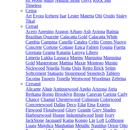
Hi Wood
Maps
Natural Stone
Onyx
Rock Salt
Timeless
Cerpa
Art
Evora
Iceberg
Isar
Lester
Materia
Obi
Oxido
Sisley
Tikal
Cerrad
Acero
Apenino
Aragon
Arbaro
Ash
Aviona
Batista
Brazilian Quarzite
Calacatta Gold
Calacatta White
Cambia
Campina
Canella
Catalea
Celtis
Ceppo Nuovo
Concrete
Cortone
Cottage
Epica
Fabien
Foggia
Fuerta
Giornata
Grapia
Katania
Laroya
Libero
Limeria
Lukka
Lussaca
Marmo
Marquina
Marquina
Gold
Masterstone
Mattina
Maxie
Montego
Mustiq
Nickwood
Nigella
Notta
Onix
Retro Brick
Setim
Softcement
Statuario
Stonemood
Stonetech
Tablero
Tacoma
Tassero
Tonella
Westwood
Woodmax
Zebrina
Cersanit
Alicante
Altair
Antiquewood
Apeks
Arizona
Atria
Berkana
Borgo
Brooklyn
Brosta
Caravan
Cariota
Carly
Chance
Chantal
Chesterwood
Coliseum
Colorwood
Concretewood
Dallas
Deco
Eilat
Etna
Exterio
Finwood
Floralwood
Glory
Granite
Grey Shades
Harbourwood
Hugge
Industrialwood
Ingir
Ivory
JackStone
Jacquard
Kama
Kongo
Lin
Loft
Lofthouse
Luara
Majolica
Manhattan
Metallic
Nautilus
Orion
Otto