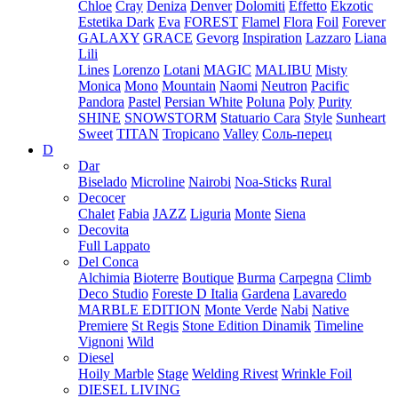
Chloe
Cray
Deniza
Denver
Dolomiti
Effetto
Ekzotic
Estetika Dark
Eva
FOREST
Flamel
Flora
Foil
Forever
GALAXY
GRACE
Gevorg
Inspiration
Lazzaro
Liana
Lili
Lines
Lorenzo
Lotani
MAGIC
MALIBU
Misty
Monica
Mono
Mountain
Naomi
Neutron
Pacific
Pandora
Pastel
Persian White
Poluna
Poly
Purity
SHINE
SNOWSTORM
Statuario Cara
Style
Sunheart
Sweet
TITAN
Tropicano
Valley
Соль-перец
D
Dar
Biselado
Microline
Nairobi
Noa-Sticks
Rural
Decocer
Chalet
Fabia
JAZZ
Liguria
Monte
Siena
Decovita
Full Lappato
Del Conca
Alchimia
Bioterre
Boutique
Burma
Carpegna
Climb
Deco Studio
Foreste D Italia
Gardena
Lavaredo
MARBLE EDITION
Monte Verde
Nabi
Native
Premiere
St Regis
Stone Edition Dinamik
Timeline
Vignoni
Wild
Diesel
Hoily Marble
Stage
Welding Rivest
Wrinkle Foil
DIESEL LIVING