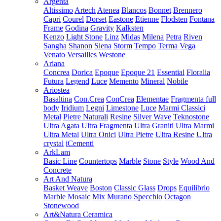
Argenta
Altissimo
Artech
Atenea
Blancos
Bonnet
Brennero
Capri
Courel
Dorset
Eastone
Etienne
Flodsten
Fontana
Frame
Godina
Gravity
Kalksten
Kenzo
Light Stone
Linz
Midas
Milena
Petra
Riven
Sangha
Shanon
Siena
Storm
Tempo
Terma
Vega
Venato
Versailles
Westone
Ariana
Concrea
Dorica
Epoque
Epoque 21
Essential
Floralia
Futura
Legend
Luce
Memento
Mineral
Nobile
Ariostea
Basaltina
Con.Crea
ConCrea
Elementae
Fragmenta full
body
Iridium
Legni
Limestone
Luce
Marmi Classici
Metal
Pietre Naturali
Resine
Silver Wave
Teknostone
Ultra Agata
Ultra Fragmenta
Ultra Graniti
Ultra Marmi
Ultra Metal
Ultra Onici
Ultra Pietre
Ultra Resine
Ultra
crystal
iCementi
ArkLam
Basic Line
Countertops
Marble
Stone
Style
Wood And
Concrete
Art And Natura
Basket Weave
Boston
Classic Glass
Drops
Equilibrio
Marble Mosaic
Mix
Murano Specchio
Octagon
Stonewood
Art&Natura Ceramica