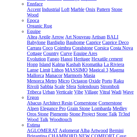
Ennface
Accent
Industrial
Loft
Marble
Onix
Pattern
Stone
Wood
Epoca
Organic Rug
Equipe
Altea
Argile
Arrow
Art Nouveau
Artisan
BALI
Babylone
Bardiglio
Bauhome
Caprice
Caprice Deco
Carrara
Coco
Coimbra
Coralstone
Corsica
Costa Nova
Cottage
Country
Curve
Equipe Ares
Evolution
Fango
Hanoi
Heritage
Hexatile cement
Hopp
Island
Kalma
Kasbah
Kromatika
La Riviera
Lanse
Limit
Lithos
MASSIMO
Magical 3
Magma
Mallorca
Manacor
Marmoris
Masia
Menorca
Metro
Micro
Octagon
Oxide
Porto
Raku
Rivoli
Sabbia
Scale
Sfera
Splendours
Stromboli
Tribeca
Urban
Verticale
Vibe
Village
Vitral
Wadi
Wave
Ergon
Abacus
Architect Resin
Cornerstone
Cornerstone
Alpen
Elegance Pro
Grain Stone
Lombarda
Medley
Oros Stone
Pigmento
Stone Project
Stone Talk
Tr3nd
Wood Talk
Woodtouch
Estima
AGLOMERAT
Aglomerat
Alba
Artwood
Bernini
Brigantina
CHAMBORD NEW
COMFORT
Cave