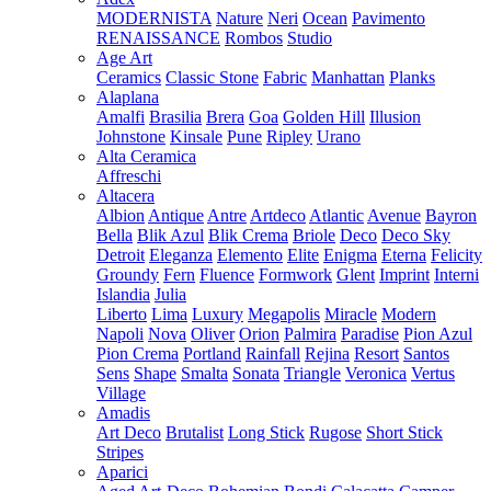
MODERNISTA
Nature
Neri
Ocean
Pavimento
RENAISSANCE
Rombos
Studio
Age Art
Ceramics
Classic Stone
Fabric
Manhattan
Planks
Alaplana
Amalfi
Brasilia
Brera
Goa
Golden Hill
Illusion
Johnstone
Kinsale
Pune
Ripley
Urano
Alta Ceramica
Affreschi
Altacera
Albion
Antique
Antre
Artdeco
Atlantic
Avenue
Bayron
Bella
Blik Azul
Blik Crema
Briole
Deco
Deco Sky
Detroit
Eleganza
Elemento
Elite
Enigma
Eterna
Felicity
Groundy
Fern
Fluence
Formwork
Glent
Imprint
Interni
Islandia
Julia
Liberto
Lima
Luxury
Megapolis
Miracle
Modern
Napoli
Nova
Oliver
Orion
Palmira
Paradise
Pion Azul
Pion Crema
Portland
Rainfall
Rejina
Resort
Santos
Sens
Shape
Smalta
Sonata
Triangle
Veronica
Vertus
Village
Amadis
Art Deco
Brutalist
Long Stick
Rugose
Short Stick
Stripes
Aparici