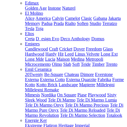
Edimax
Golden Age
Instone
Naturel
El Molino
Alice
America
Calvin
Camelot
Clasic
Gabana
Jakarta
Memory
Padua
Prada
Rialto
Soften
Studio
Terratzo
Tesla
Toja
Elios
Creta
D_esign Evo
Deco Anthology
Domus
Emigres
Candlewood
Craft
Cricket
Dover
Freedom
Glass
Hardwood
Hardy
Hit
Leed
Linus Velvete
Long Ext
Long Mde
Lucia
Maison
Medina
Metropoli
Microcemento
Olmo
Slab
Soft
Teide
Timber
Trento
Emil Ceramica
20Twenty
Be-Square
Chateau
Dimore
Everstone
Externa
Externa Cotto
Externa Quarzite
Fabrika
Forme
Kotto
Kotto Brick
Landscape
Mapierre
Millelegni
Millelegni Remake
Mimesis
Nordika
On Square
Piase
Playwood
Sixty
Sleek Wood
Tele Di Marmo
Tele Di Marmo Lumia
Tele Di Marmo Onyx
Tele Di Marmo Precious
Tele Di
Marmo Pure Onyx
Tele Di Marmo Reloaded
Tele Di
Marmo Revolution
Tele Di Marmo Selection
Totalook
Energie Ker
Ekxtreme
Flatiron
Heritage
Imperial