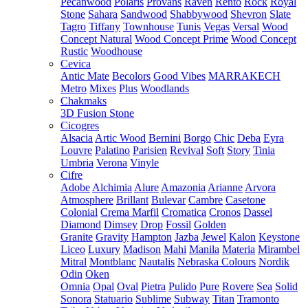
Pecanwood
Polaris
Provans
Raven
Rento
Rock
Royal
Stone
Sahara
Sandwood
Shabbywood
Shevron
Slate
Tagro
Tiffany
Townhouse
Tunis
Vegas
Versal
Wood
Concept Natural
Wood Concept Prime
Wood Concept
Rustic
Woodhouse
Cevica
Antic Mate
Becolors
Good Vibes
MARRAKECH
Metro
Mixes
Plus
Woodlands
Chakmaks
3D Fusion Stone
Cicogres
Alsacia
Artic Wood
Bernini
Borgo
Chic
Deba
Eyra
Louvre
Palatino
Parisien
Revival
Soft
Story
Tinia
Umbria
Verona
Vinyle
Cifre
Adobe
Alchimia
Alure
Amazonia
Arianne
Arvora
Atmosphere
Brillant
Bulevar
Cambre
Casetone
Colonial
Crema Marfil
Cromatica
Cronos
Dassel
Diamond
Dimsey
Drop
Fossil
Golden
Granite
Gravity
Hampton
Jazba
Jewel
Kalon
Keystone
Liceo
Luxury
Madison
Mahi
Manila
Materia
Mirambel
Mitral
Montblanc
Nautalis
Nebraska Colours
Nordik
Odin
Oken
Omnia
Opal
Oval
Pietra
Pulido
Pure
Rovere
Sea
Solid
Sonora
Statuario
Sublime
Subway
Titan
Tramonto