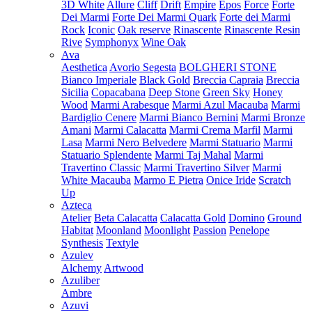
3D White
Allure
Cliff
Drift
Empire
Epos
Force
Forte
Dei Marmi
Forte Dei Marmi Quark
Forte dei Marmi
Rock
Iconic
Oak reserve
Rinascente
Rinascente Resin
Rive
Symphonyx
Wine Oak
Ava
Aesthetica
Avorio Segesta
BOLGHERI STONE
Bianco Imperiale
Black Gold
Breccia Capraia
Breccia
Sicilia
Copacabana
Deep Stone
Green Sky
Honey
Wood
Marmi Arabesque
Marmi Azul Macauba
Marmi
Bardiglio Cenere
Marmi Bianco Bernini
Marmi Bronze
Amani
Marmi Calacatta
Marmi Crema Marfil
Marmi
Lasa
Marmi Nero Belvedere
Marmi Statuario
Marmi
Statuario Splendente
Marmi Taj Mahal
Marmi
Travertino Classic
Marmi Travertino Silver
Marmi
White Macauba
Marmo E Pietra
Onice Iride
Scratch
Up
Azteca
Atelier
Beta Calacatta
Calacatta Gold
Domino
Ground
Habitat
Moonland
Moonlight
Passion
Penelope
Synthesis
Textyle
Azulev
Alchemy
Artwood
Azuliber
Ambre
Azuvi