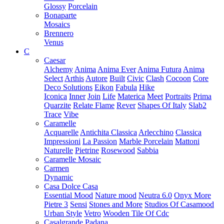
Glossy
Porcelain
Bonaparte
Mosaics
Brennero
Venus
C
Caesar
Alchemy
Anima
Anima Ever
Anima Futura
Anima
Select
Arthis
Autore
Built
Civic
Clash
Cocoon
Core
Deco Solutions
Eikon
Fabula
Hike
Iconica
Inner
Join
Life
Materica
Meet
Portraits
Prima
Quarzite
Relate Flame
Rever
Shapes Of Italy
Slab2
Trace
Vibe
Caramelle
Acquarelle
Antichita Classica
Arlecchino
Classica
Impressioni
La Passion
Marble Porcelain
Mattoni
Naturelle
Pietrine
Rosewood
Sabbia
Caramelle Mosaic
Carmen
Dynamic
Casa Dolce Casa
Essential Mood
Nature mood
Neutra 6.0
Onyx More
Pietre 3
Sensi
Stones and More
Studios Of Casamood
Urban Style
Vetro
Wooden Tile Of Cdc
Casalgrande Padana