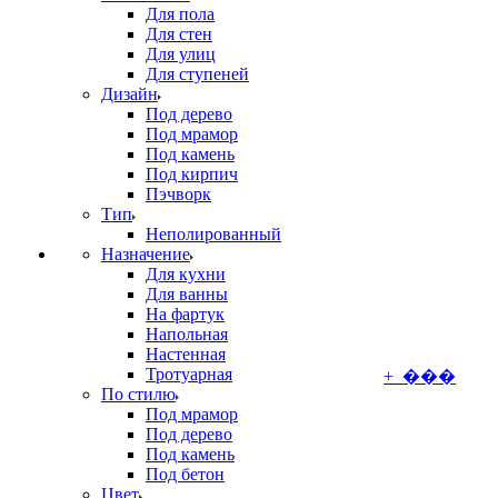
Для пола
Для стен
Для улиц
Для ступеней
Дизайн
Под дерево
Под мрамор
Под камень
Под кирпич
Пэчворк
Тип
Неполированный
Назначение
Для кухни
Для ванны
На фартук
Напольная
Настенная
Тротуарная
+ ���
По стилю
Под мрамор
Под дерево
Под камень
Под бетон
Цвет