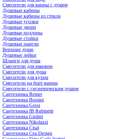
Смесители для ванны с душем
Душевые кабины
Душевые кабины из стекла
Душевые уголки
Душевые двери
Душевые поддоны
Душевые стойки
Душевые панели
Верхние души
Душевые лейки
Шланги для душа
Смесители для раковин
Смесители для душа
Смесители для кухни
Смесители на борт ванны
Смесители с гигиеническим душем
Сантехника Remer
Сантехника Bossini
Сантехника Gessi
Сантехника IB Rubinetti
Сантехника Giulini
Сантехника Nikolazzi
Сантехника Cisal
Сантехника Cea Design
Сантехника Fima Carlo frattini