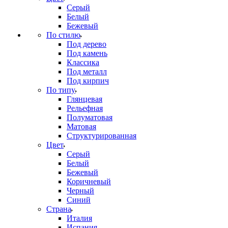
Серый
Белый
Бежевый
По стилю
Под дерево
Под камень
Классика
Под металл
Под кирпич
По типу
Глянцевая
Рельефная
Полуматовая
Матовая
Структурированная
Цвет
Серый
Белый
Бежевый
Коричневый
Черный
Синий
Страна
Италия
Испания