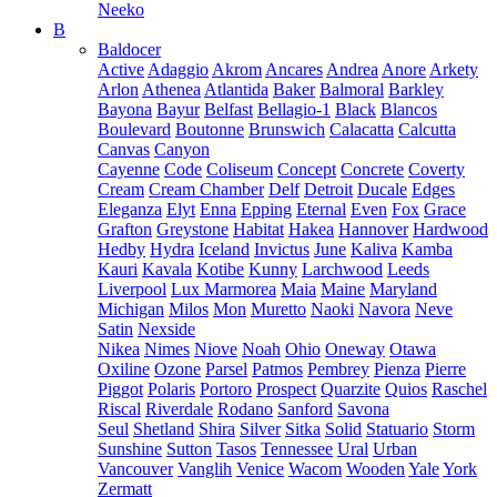
Neeko
B
Baldocer
Active
Adaggio
Akrom
Ancares
Andrea
Anore
Arkety
Arlon
Athenea
Atlantida
Baker
Balmoral
Barkley
Bayona
Bayur
Belfast
Bellagio-1
Black
Blancos
Boulevard
Boutonne
Brunswich
Calacatta
Calcutta
Canvas
Canyon
Cayenne
Code
Coliseum
Concept
Concrete
Coverty
Cream
Cream Chamber
Delf
Detroit
Ducale
Edges
Eleganza
Elyt
Enna
Epping
Eternal
Even
Fox
Grace
Grafton
Greystone
Habitat
Hakea
Hannover
Hardwood
Hedby
Hydra
Iceland
Invictus
June
Kaliva
Kamba
Kauri
Kavala
Kotibe
Kunny
Larchwood
Leeds
Liverpool
Lux Marmorea
Maia
Maine
Maryland
Michigan
Milos
Mon
Muretto
Naoki
Navora
Neve
Satin
Nexside
Nikea
Nimes
Niove
Noah
Ohio
Oneway
Otawa
Oxiline
Ozone
Parsel
Patmos
Pembrey
Pienza
Pierre
Piggot
Polaris
Portoro
Prospect
Quarzite
Quios
Raschel
Riscal
Riverdale
Rodano
Sanford
Savona
Seul
Shetland
Shira
Silver
Sitka
Solid
Statuario
Storm
Sunshine
Sutton
Tasos
Tennessee
Ural
Urban
Vancouver
Vanglih
Venice
Wacom
Wooden
Yale
York
Zermatt