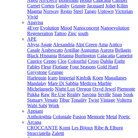
Aged
Art-Deco
Bohemian
Bondi
Calacatta
Camper
Carpet
Corten
Gatsby
Grunge
Jacquard
Joliet
Kilim
Magma
Norway
Regio
Steel
Tango
Uptown
Victorian
Vivid
Apavisa
4Ever
Evolution
Mood
Nanoconcept
Nanoevolution
Regeneration
Tattoo
Zinc
south
APE
Abyss
Agate
Alexandria
Alpi Green
Ama
Antico
Casale
Arabescato
Argillae
Augustus
Aurora
Bellagio
Black Hispania
Brianna
Burlington
Calacatta
Camelot
Caprice
Ceppo
Clos
Colourful
Cross
Dahlia
Eight
Fables
Fleur
Floriane
Four Seasons
Gold Hard
Greystone
Grunge
Harlequin
Icaro
Imperial
Kinfolk
Koen
Magallanes
Mandalay
Mare Di Sabbia
Medicea Marble
Michelangelo
Night Lux
Oregon
Oxyd Jewel
Piemonte
Pukka
Raw
Re Use
Reality
Savona
Seville
Snap
Souk
Statuary Venato
Tibur
Tonality
Twist
Vintage
Volterra
Wabi Sabi
Work
Appiani
Anthologhia
Coloniale
Fusion
Memorie
Metal
Poetic
Arcana
CROCCANTE
Komi
Les Bijoux
Ribe & Elburg
Stracciatella
Zaletti