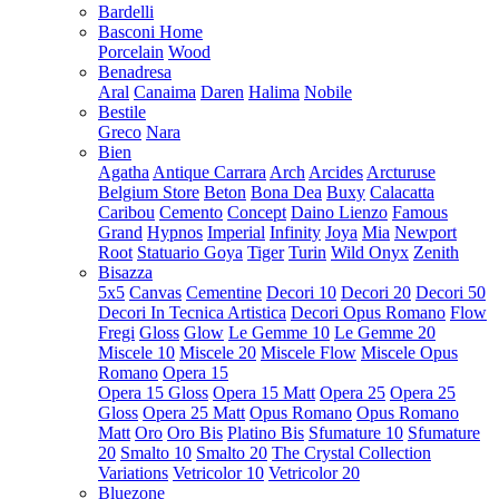
Bardelli
Basconi Home
Porcelain
Wood
Benadresa
Aral
Canaima
Daren
Halima
Nobile
Bestile
Greco
Nara
Bien
Agatha
Antique Carrara
Arch
Arcides
Arcturuse
Belgium Store
Beton
Bona Dea
Buxy
Calacatta
Caribou
Cemento
Concept
Daino Lienzo
Famous
Grand
Hypnos
Imperial
Infinity
Joya
Mia
Newport
Root
Statuario Goya
Tiger
Turin
Wild Onyx
Zenith
Bisazza
5x5
Canvas
Cementine
Decori 10
Decori 20
Decori 50
Decori In Tecnica Artistica
Decori Opus Romano
Flow
Fregi
Gloss
Glow
Le Gemme 10
Le Gemme 20
Miscele 10
Miscele 20
Miscele Flow
Miscele Opus
Romano
Opera 15
Opera 15 Gloss
Opera 15 Matt
Opera 25
Opera 25
Gloss
Opera 25 Matt
Opus Romano
Opus Romano
Matt
Oro
Oro Bis
Platino Bis
Sfumature 10
Sfumature
20
Smalto 10
Smalto 20
The Crystal Collection
Variations
Vetricolor 10
Vetricolor 20
Bluezone