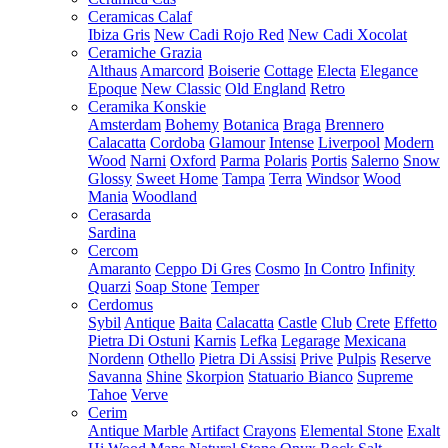
Ceramicas Calaf
Ibiza Gris
New Cadi Rojo Red
New Cadi Xocolat
Ceramiche Grazia
Althaus
Amarcord
Boiserie
Cottage
Electa
Elegance
Epoque
New Classic
Old England
Retro
Ceramika Konskie
Amsterdam
Bohemy
Botanica
Braga
Brennero
Calacatta
Cordoba
Glamour
Intense
Liverpool
Modern
Wood
Narni
Oxford
Parma
Polaris
Portis
Salerno
Snow
Glossy
Sweet Home
Tampa
Terra
Windsor
Wood
Mania
Woodland
Cerasarda
Sardina
Cercom
Amaranto
Ceppo Di Gres
Cosmo
In Contro
Infinity
Quarzi
Soap Stone
Temper
Cerdomus
Sybil
Antique
Baita
Calacatta
Castle
Club
Crete
Effetto
Pietra Di Ostuni
Karnis
Lefka
Legarage
Mexicana
Nordenn
Othello
Pietra Di Assisi
Prive
Pulpis
Reserve
Savanna
Shine
Skorpion
Statuario Bianco
Supreme
Tahoe
Verve
Cerim
Antique Marble
Artifact
Crayons
Elemental Stone
Exalt