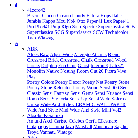
4
41zero42
Biscuit
Chicco
Cosmo
Dandy
Futura
Hops
Italic
Jumble
Kappa
Mou
Nok
Otto
Paper41 Lux
Paper41
Pro
Pixel41
Pulp
Rigo
Solo
Spectre
Superclassica SCB
Superclassica SCG
Superclassica SCW
Technicolor
Two
Wigwag
A
ABK
Alpes Raw
Alpes Wide
Alterego
Atlantis
Blend
Crossroad Brick
Crossroad Chalk
Crossroad Wood
Docks
Dolphin
Eco Chic
Ghost
Interno 9
Lab325
Monolith
Native
Nesting Room
Out.20
Pietra Viva
Play
Poetry Colors
Poetry Decor
Poetry Net
Poetry Stone
Poetry Stone Reloaded
Poetry Wood
Sensi 900
Sensi
Classic
Sensi Fantasy
Sensi Gems
Sensi Nuance
Sensi
Roma
Sensi Signoria
Sensi Up
Sensi Wide
Soleras
Unika
Wide And Style CERAMIC WALLPAPER
Wide And Style Mini
Wide And Style Mini Vol2
Absolut Keramika
Amund
Axel
Caristo
Celebes
Corfu
Ellesmere
Galapagos
Islandia
Java
Marshall
Mindanao
Sajalin
Troya
Vannatu
Vintage
Adex