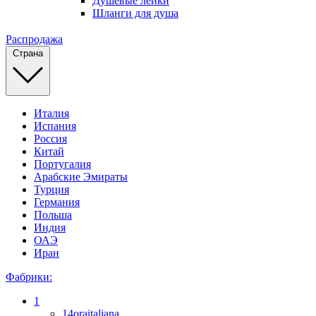
Душевые лейки
Шланги для душа
Распродажа
Страна
Италия
Испания
Россия
Китай
Португалия
Арабские Эмираты
Турция
Германия
Польша
Индия
ОАЭ
Иран
Фабрики:
1
14oraitaliana