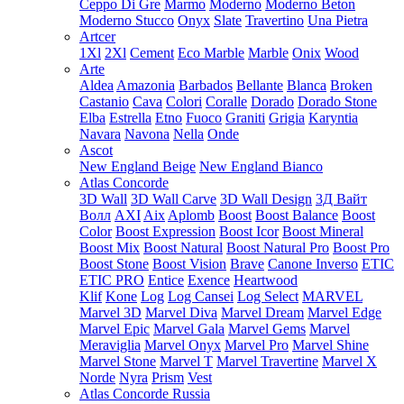
Ceppo Di Gre
Marmo
Moderno
Moderno Beton
Moderno Stucco
Onyx
Slate
Travertino
Una Pietra
Artcer
1Xl
2Xl
Cement
Eco Marble
Marble
Onix
Wood
Arte
Aldea
Amazonia
Barbados
Bellante
Blanca
Broken
Castanio
Cava
Colori
Coralle
Dorado
Dorado Stone
Elba
Estrella
Etno
Fuoco
Graniti
Grigia
Karyntia
Navara
Navona
Nella
Onde
Ascot
New England Beige
New England Bianco
Atlas Concorde
3D Wall
3D Wall Carve
3D Wall Design
3Д Вайт
Волл
AXI
Aix
Aplomb
Boost
Boost Balance
Boost
Color
Boost Expression
Boost Icor
Boost Mineral
Boost Mix
Boost Natural
Boost Natural Pro
Boost Pro
Boost Stone
Boost Vision
Brave
Canone Inverso
ETIC
ETIC PRO
Entice
Exence
Heartwood
Klif
Kone
Log
Log Cansei
Log Select
MARVEL
Marvel 3D
Marvel Diva
Marvel Dream
Marvel Edge
Marvel Epic
Marvel Gala
Marvel Gems
Marvel
Meraviglia
Marvel Onyx
Marvel Pro
Marvel Shine
Marvel Stone
Marvel T
Marvel Travertine
Marvel X
Norde
Nyra
Prism
Vest
Atlas Concorde Russia