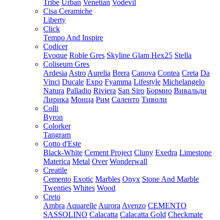
Tribe
Urban
Venetian
Vodevil
Cisa Ceramiche
Liberty
Click
Tempo And Inspire
Codicer
Evoque
Roble Gres
Skyline Glam Hex25
Stella
Coliseum Gres
Ardesia
Astro
Aurelia
Brera
Canova
Contea
Creta
Da
Vinci
Ducale
Expo
Fyamma
Lifestyle
Michelangelo
Natura
Palladio
Riviera
San Siro
Бормио
Вивальди
Лирика
Монца
Рим
Саленто
Тиволи
Colli
Byron
Colorker
Tangram
Cotto d'Este
Black-White
Cement Project
Cluny
Exedra
Limestone
Materica
Metal
Over
Wonderwall
Creatile
Cemento
Exotic
Marbles
Onyx
Stone And Marble
Twenties
Whites
Wood
Creto
Ambra
Aquarelle
Aurora
Avenzo
CEMENTO
SASSOLINO
Calacatta
Calacatta Gold
Checkmate