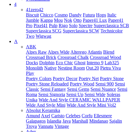
4
41zero42
Biscuit
Chicco
Cosmo
Dandy
Futura
Hops
Italic
Jumble
Kappa
Mou
Nok
Otto
Paper41 Lux
Paper41
Pro
Pixel41
Pulp
Rigo
Solo
Spectre
Superclassica SCB
Superclassica SCG
Superclassica SCW
Technicolor
Two
Wigwag
A
ABK
Alpes Raw
Alpes Wide
Alterego
Atlantis
Blend
Crossroad Brick
Crossroad Chalk
Crossroad Wood
Docks
Dolphin
Eco Chic
Ghost
Interno 9
Lab325
Monolith
Native
Nesting Room
Out.20
Pietra Viva
Play
Poetry Colors
Poetry Decor
Poetry Net
Poetry Stone
Poetry Stone Reloaded
Poetry Wood
Sensi 900
Sensi
Classic
Sensi Fantasy
Sensi Gems
Sensi Nuance
Sensi
Roma
Sensi Signoria
Sensi Up
Sensi Wide
Soleras
Unika
Wide And Style CERAMIC WALLPAPER
Wide And Style Mini
Wide And Style Mini Vol2
Absolut Keramika
Amund
Axel
Caristo
Celebes
Corfu
Ellesmere
Galapagos
Islandia
Java
Marshall
Mindanao
Sajalin
Troya
Vannatu
Vintage
Adex