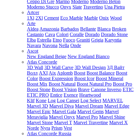
Ceppo Di Gre
Marmo
Moderno
Moderno Beton
Moderno Stucco
Onyx
Slate
Travertino
Una Pietra
Artcer
1Xl
2Xl
Cement
Eco Marble
Marble
Onix
Wood
Arte
Aldea
Amazonia
Barbados
Bellante
Blanca
Broken
Castanio
Cava
Colori
Coralle
Dorado
Dorado Stone
Elba
Estrella
Etno
Fuoco
Graniti
Grigia
Karyntia
Navara
Navona
Nella
Onde
Ascot
New England Beige
New England Bianco
Atlas Concorde
3D Wall
3D Wall Carve
3D Wall Design
3Д Вайт
Волл
AXI
Aix
Aplomb
Boost
Boost Balance
Boost
Color
Boost Expression
Boost Icor
Boost Mineral
Boost Mix
Boost Natural
Boost Natural Pro
Boost Pro
Boost Stone
Boost Vision
Brave
Canone Inverso
ETIC
ETIC PRO
Entice
Exence
Heartwood
Klif
Kone
Log
Log Cansei
Log Select
MARVEL
Marvel 3D
Marvel Diva
Marvel Dream
Marvel Edge
Marvel Epic
Marvel Gala
Marvel Gems
Marvel
Meraviglia
Marvel Onyx
Marvel Pro
Marvel Shine
Marvel Stone
Marvel T
Marvel Travertine
Marvel X
Norde
Nyra
Prism
Vest
Atlas Concorde Russia