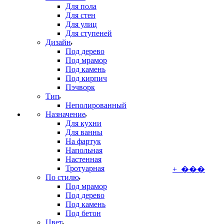
Для пола
Для стен
Для улиц
Для ступеней
Дизайн
Под дерево
Под мрамор
Под камень
Под кирпич
Пэчворк
Тип
Неполированный
Назначение
Для кухни
Для ванны
На фартук
Напольная
Настенная
Тротуарная
+ ���
По стилю
Под мрамор
Под дерево
Под камень
Под бетон
Цвет