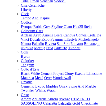
Tribe
Urban
Venetian
Vodevil
Cisa Ceramiche
Liberty
Click
Tempo And Inspire
Codicer
Evoque
Roble Gres
Skyline Glam Hex25
Stella
Coliseum Gres
Ardesia
Astro
Aurelia
Brera
Canova
Contea
Creta
Da
Vinci
Ducale
Expo
Fyamma
Lifestyle
Michelangelo
Natura
Palladio
Riviera
San Siro
Бормио
Вивальди
Лирика
Монца
Рим
Саленто
Тиволи
Colli
Byron
Colorker
Tangram
Cotto d'Este
Black-White
Cement Project
Cluny
Exedra
Limestone
Materica
Metal
Over
Wonderwall
Creatile
Cemento
Exotic
Marbles
Onyx
Stone And Marble
Twenties
Whites
Wood
Creto
Ambra
Aquarelle
Aurora
Avenzo
CEMENTO
SASSOLINO
Calacatta
Calacatta Gold
Checkmate