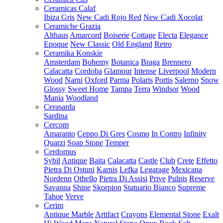
Ceramicas Calaf
Ibiza Gris
New Cadi Rojo Red
New Cadi Xocolat
Ceramiche Grazia
Althaus
Amarcord
Boiserie
Cottage
Electa
Elegance
Epoque
New Classic
Old England
Retro
Ceramika Konskie
Amsterdam
Bohemy
Botanica
Braga
Brennero
Calacatta
Cordoba
Glamour
Intense
Liverpool
Modern
Wood
Narni
Oxford
Parma
Polaris
Portis
Salerno
Snow
Glossy
Sweet Home
Tampa
Terra
Windsor
Wood
Mania
Woodland
Cerasarda
Sardina
Cercom
Amaranto
Ceppo Di Gres
Cosmo
In Contro
Infinity
Quarzi
Soap Stone
Temper
Cerdomus
Sybil
Antique
Baita
Calacatta
Castle
Club
Crete
Effetto
Pietra Di Ostuni
Karnis
Lefka
Legarage
Mexicana
Nordenn
Othello
Pietra Di Assisi
Prive
Pulpis
Reserve
Savanna
Shine
Skorpion
Statuario Bianco
Supreme
Tahoe
Verve
Cerim
Antique Marble
Artifact
Crayons
Elemental Stone
Exalt