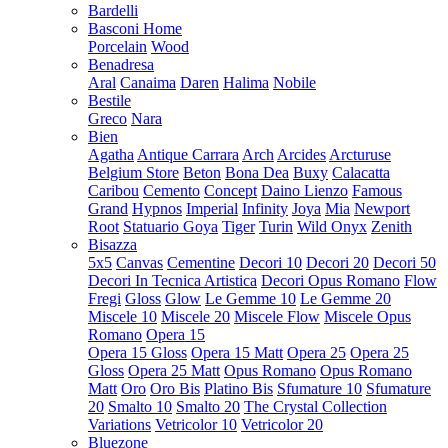
Bardelli
Basconi Home
Porcelain
Wood
Benadresa
Aral
Canaima
Daren
Halima
Nobile
Bestile
Greco
Nara
Bien
Agatha
Antique Carrara
Arch
Arcides
Arcturuse
Belgium Store
Beton
Bona Dea
Buxy
Calacatta
Caribou
Cemento
Concept
Daino Lienzo
Famous
Grand
Hypnos
Imperial
Infinity
Joya
Mia
Newport
Root
Statuario Goya
Tiger
Turin
Wild Onyx
Zenith
Bisazza
5x5
Canvas
Cementine
Decori 10
Decori 20
Decori 50
Decori In Tecnica Artistica
Decori Opus Romano
Flow
Fregi
Gloss
Glow
Le Gemme 10
Le Gemme 20
Miscele 10
Miscele 20
Miscele Flow
Miscele Opus
Romano
Opera 15
Opera 15 Gloss
Opera 15 Matt
Opera 25
Opera 25
Gloss
Opera 25 Matt
Opus Romano
Opus Romano
Matt
Oro
Oro Bis
Platino Bis
Sfumature 10
Sfumature
20
Smalto 10
Smalto 20
The Crystal Collection
Variations
Vetricolor 10
Vetricolor 20
Bluezone