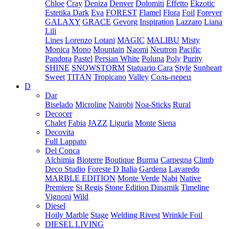
Chloe
Cray
Deniza
Denver
Dolomiti
Effetto
Ekzotic
Estetika Dark
Eva
FOREST
Flamel
Flora
Foil
Forever
GALAXY
GRACE
Gevorg
Inspiration
Lazzaro
Liana
Lili
Lines
Lorenzo
Lotani
MAGIC
MALIBU
Misty
Monica
Mono
Mountain
Naomi
Neutron
Pacific
Pandora
Pastel
Persian White
Poluna
Poly
Purity
SHINE
SNOWSTORM
Statuario Cara
Style
Sunheart
Sweet
TITAN
Tropicano
Valley
Соль-перец
D
Dar
Biselado
Microline
Nairobi
Noa-Sticks
Rural
Decocer
Chalet
Fabia
JAZZ
Liguria
Monte
Siena
Decovita
Full Lappato
Del Conca
Alchimia
Bioterre
Boutique
Burma
Carpegna
Climb
Deco Studio
Foreste D Italia
Gardena
Lavaredo
MARBLE EDITION
Monte Verde
Nabi
Native
Premiere
St Regis
Stone Edition Dinamik
Timeline
Vignoni
Wild
Diesel
Hoily Marble
Stage
Welding Rivest
Wrinkle Foil
DIESEL LIVING