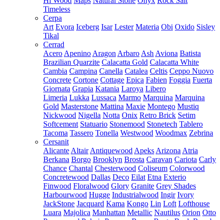
Hi Wood
Maps
Natural Stone
Onyx
Rock Salt
Timeless
Cerpa
Art
Evora
Iceberg
Isar
Lester
Materia
Obi
Oxido
Sisley
Tikal
Cerrad
Acero
Apenino
Aragon
Arbaro
Ash
Aviona
Batista
Brazilian Quarzite
Calacatta Gold
Calacatta White
Cambia
Campina
Canella
Catalea
Celtis
Ceppo Nuovo
Concrete
Cortone
Cottage
Epica
Fabien
Foggia
Fuerta
Giornata
Grapia
Katania
Laroya
Libero
Limeria
Lukka
Lussaca
Marmo
Marquina
Marquina
Gold
Masterstone
Mattina
Maxie
Montego
Mustiq
Nickwood
Nigella
Notta
Onix
Retro Brick
Setim
Softcement
Statuario
Stonemood
Stonetech
Tablero
Tacoma
Tassero
Tonella
Westwood
Woodmax
Zebrina
Cersanit
Alicante
Altair
Antiquewood
Apeks
Arizona
Atria
Berkana
Borgo
Brooklyn
Brosta
Caravan
Cariota
Carly
Chance
Chantal
Chesterwood
Coliseum
Colorwood
Concretewood
Dallas
Deco
Eilat
Etna
Exterio
Finwood
Floralwood
Glory
Granite
Grey Shades
Harbourwood
Hugge
Industrialwood
Ingir
Ivory
JackStone
Jacquard
Kama
Kongo
Lin
Loft
Lofthouse
Luara
Majolica
Manhattan
Metallic
Nautilus
Orion
Otto