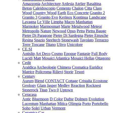
Amazzonia
Architecture
Ardesia
Atelier
Basaltina
Beton
Caleidoscopio
Cemento
Chalon
Citta
Class
Wood
Country Wood
Earth
Eco Concrete
Granito 2
Granito 3
Granito Evo
Kerinox
Kontinua
Landscape
Lavagna
Le Ville
Limpha
Macro
Manhattan
Marmoker
Marmosmart
Marte
Metalwood
Meteor
Metropolis
Nature
Newood
Opus
Petra
Pietra Bauge
Pietre Di Paragone
Pietre Di Sardegna
Pietre Etrusche
Resina
Spazio
Steeltech
Stonewash
Tavolato
Terrazzo
Terre Toscane
Titano
Ulivo
Unicolore
CE.SI
Antislip
Art Deco
Cosmo
Epoque
Fantasie
Full Body
Lucidi
Matt
Mosaici Atlantica
Mosaici Hellas
Ottagono
Cedit
Araldica
Archeologie
Chimera
Cromatica
Euridice
Matrice
Policroma
Rilievi
Storie
Tesori
Century
Aurum
Blend
CONTACT
Cottage
Cristalia
Ecostone
Geology
Glam
Jasper
Medley
Reaction
Rocknest
Stonerock
Titan
Two 0
Uptown
Ceracasa
Antic
Bluemoon
D Color
Dafne
Dolmen
Evolution
Lucentum
Manhattan
Mitica
Olimpia
Porto
Portobello
Soho
Solei
Urban
Vermont
Ceramica Cas