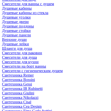
Смесители для ванны с душем
Душевые кабины
Душевые кабины из стекла
Душевые уголки
Душевые двери
Душевые поддоны
Душевые стойки
Душевые панели
Верхние души
Душевые лейки
Шланги для душа
Смесители для раковин
Смесители для душа
Смесители для кухни
Смесители на борт ванны
Смесители с гигиеническим душем
Сантехника Remer
Сантехника Bossini
Сантехника Gessi
Сантехника IB Rubinetti
Сантехника Giulini
Сантехника Nikolazzi
Сантехника Cisal
Сантехника Cea Design
Сантехника Fima Carlo frattini