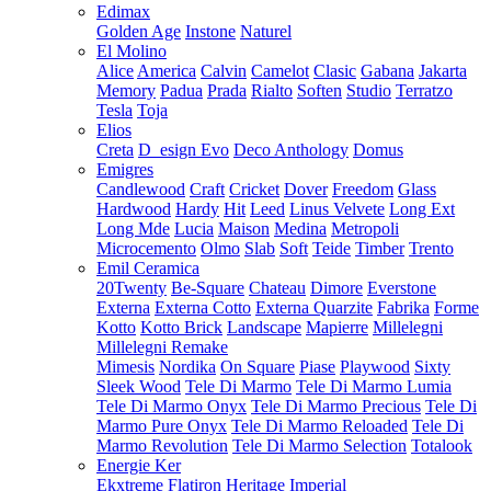
Edimax
Golden Age
Instone
Naturel
El Molino
Alice
America
Calvin
Camelot
Clasic
Gabana
Jakarta
Memory
Padua
Prada
Rialto
Soften
Studio
Terratzo
Tesla
Toja
Elios
Creta
D_esign Evo
Deco Anthology
Domus
Emigres
Candlewood
Craft
Cricket
Dover
Freedom
Glass
Hardwood
Hardy
Hit
Leed
Linus Velvete
Long Ext
Long Mde
Lucia
Maison
Medina
Metropoli
Microcemento
Olmo
Slab
Soft
Teide
Timber
Trento
Emil Ceramica
20Twenty
Be-Square
Chateau
Dimore
Everstone
Externa
Externa Cotto
Externa Quarzite
Fabrika
Forme
Kotto
Kotto Brick
Landscape
Mapierre
Millelegni
Millelegni Remake
Mimesis
Nordika
On Square
Piase
Playwood
Sixty
Sleek Wood
Tele Di Marmo
Tele Di Marmo Lumia
Tele Di Marmo Onyx
Tele Di Marmo Precious
Tele Di
Marmo Pure Onyx
Tele Di Marmo Reloaded
Tele Di
Marmo Revolution
Tele Di Marmo Selection
Totalook
Energie Ker
Ekxtreme
Flatiron
Heritage
Imperial