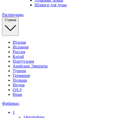
Душевые лейки
Шланги для душа
Распродажа
Страна
Италия
Испания
Россия
Китай
Португалия
Арабские Эмираты
Турция
Германия
Польша
Индия
ОАЭ
Иран
Фабрики:
1
14oraitaliana