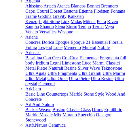
Argenta
Altissimo
Artech
Atenea
Blancos
Bonnet
Brennero
Capri
Courel
Dorset
Eastone
Etienne
Flodsten
Fontana
Frame
Godina
Gravity
Kalksten
Kenzo
Light Stone
Linz
Midas
Milena
Petra
Riven
Sangha
Shanon
Siena
Storm
Tempo
Terma
Vega
Venato
Versailles
Westone
Ariana
Concrea
Dorica
Epoque
Epoque 21
Essential
Floralia
Futura
Legend
Luce
Memento
Mineral
Nobile
Ariostea
Basaltina
Con.Crea
ConCrea
Elementae
Fragmenta full
body
Iridium
Legni
Limestone
Luce
Marmi Classici
Metal
Pietre Naturali
Resine
Silver Wave
Teknostone
Ultra Agata
Ultra Fragmenta
Ultra Graniti
Ultra Marmi
Ultra Metal
Ultra Onici
Ultra Pietre
Ultra Resine
Ultra
crystal
iCementi
ArkLam
Basic Line
Countertops
Marble
Stone
Style
Wood And
Concrete
Art And Natura
Basket Weave
Boston
Classic Glass
Drops
Equilibrio
Marble Mosaic
Mix
Murano Specchio
Octagon
Stonewood
Art&Natura Ceramica