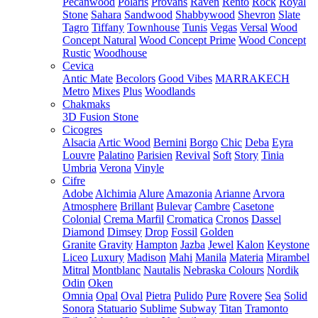
Pecanwood
Polaris
Provans
Raven
Rento
Rock
Royal
Stone
Sahara
Sandwood
Shabbywood
Shevron
Slate
Tagro
Tiffany
Townhouse
Tunis
Vegas
Versal
Wood
Concept Natural
Wood Concept Prime
Wood Concept
Rustic
Woodhouse
Cevica
Antic Mate
Becolors
Good Vibes
MARRAKECH
Metro
Mixes
Plus
Woodlands
Chakmaks
3D Fusion Stone
Cicogres
Alsacia
Artic Wood
Bernini
Borgo
Chic
Deba
Eyra
Louvre
Palatino
Parisien
Revival
Soft
Story
Tinia
Umbria
Verona
Vinyle
Cifre
Adobe
Alchimia
Alure
Amazonia
Arianne
Arvora
Atmosphere
Brillant
Bulevar
Cambre
Casetone
Colonial
Crema Marfil
Cromatica
Cronos
Dassel
Diamond
Dimsey
Drop
Fossil
Golden
Granite
Gravity
Hampton
Jazba
Jewel
Kalon
Keystone
Liceo
Luxury
Madison
Mahi
Manila
Materia
Mirambel
Mitral
Montblanc
Nautalis
Nebraska Colours
Nordik
Odin
Oken
Omnia
Opal
Oval
Pietra
Pulido
Pure
Rovere
Sea
Solid
Sonora
Statuario
Sublime
Subway
Titan
Tramonto