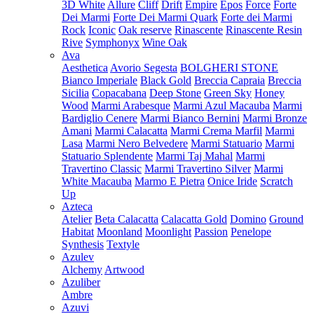
3D White
Allure
Cliff
Drift
Empire
Epos
Force
Forte
Dei Marmi
Forte Dei Marmi Quark
Forte dei Marmi
Rock
Iconic
Oak reserve
Rinascente
Rinascente Resin
Rive
Symphonyx
Wine Oak
Ava
Aesthetica
Avorio Segesta
BOLGHERI STONE
Bianco Imperiale
Black Gold
Breccia Capraia
Breccia
Sicilia
Copacabana
Deep Stone
Green Sky
Honey
Wood
Marmi Arabesque
Marmi Azul Macauba
Marmi
Bardiglio Cenere
Marmi Bianco Bernini
Marmi Bronze
Amani
Marmi Calacatta
Marmi Crema Marfil
Marmi
Lasa
Marmi Nero Belvedere
Marmi Statuario
Marmi
Statuario Splendente
Marmi Taj Mahal
Marmi
Travertino Classic
Marmi Travertino Silver
Marmi
White Macauba
Marmo E Pietra
Onice Iride
Scratch
Up
Azteca
Atelier
Beta Calacatta
Calacatta Gold
Domino
Ground
Habitat
Moonland
Moonlight
Passion
Penelope
Synthesis
Textyle
Azulev
Alchemy
Artwood
Azuliber
Ambre
Azuvi