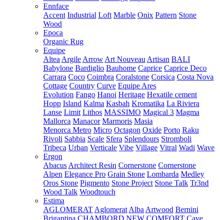
Ennface
Accent
Industrial
Loft
Marble
Onix
Pattern
Stone
Wood
Epoca
Organic Rug
Equipe
Altea
Argile
Arrow
Art Nouveau
Artisan
BALI
Babylone
Bardiglio
Bauhome
Caprice
Caprice Deco
Carrara
Coco
Coimbra
Coralstone
Corsica
Costa Nova
Cottage
Country
Curve
Equipe Ares
Evolution
Fango
Hanoi
Heritage
Hexatile cement
Hopp
Island
Kalma
Kasbah
Kromatika
La Riviera
Lanse
Limit
Lithos
MASSIMO
Magical 3
Magma
Mallorca
Manacor
Marmoris
Masia
Menorca
Metro
Micro
Octagon
Oxide
Porto
Raku
Rivoli
Sabbia
Scale
Sfera
Splendours
Stromboli
Tribeca
Urban
Verticale
Vibe
Village
Vitral
Wadi
Wave
Ergon
Abacus
Architect Resin
Cornerstone
Cornerstone
Alpen
Elegance Pro
Grain Stone
Lombarda
Medley
Oros Stone
Pigmento
Stone Project
Stone Talk
Tr3nd
Wood Talk
Woodtouch
Estima
AGLOMERAT
Aglomerat
Alba
Artwood
Bernini
Brigantina
CHAMBORD NEW
COMFORT
Cave