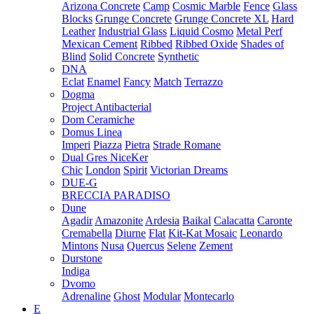
Arizona Concrete
Camp
Cosmic Marble
Fence
Glass
Blocks
Grunge Concrete
Grunge Concrete XL
Hard
Leather
Industrial Glass
Liquid Cosmo
Metal Perf
Mexican Cement
Ribbed
Ribbed Oxide
Shades of
Blind
Solid Concrete
Synthetic
DNA
Eclat
Enamel
Fancy
Match
Terrazzo
Dogma
Project Antibacterial
Dom Ceramiche
Domus Linea
Imperi
Piazza
Pietra
Strade Romane
Dual Gres NiceKer
Chic
London
Spirit
Victorian Dreams
DUE-G
BRECCIA PARADISO
Dune
Agadir
Amazonite
Ardesia
Baikal
Calacatta
Caronte
Cremabella
Diurne
Flat
Kit-Kat Mosaic
Leonardo
Mintons
Nusa
Quercus
Selene
Zement
Durstone
Indiga
Dvomo
Adrenaline
Ghost
Modular
Montecarlo
E