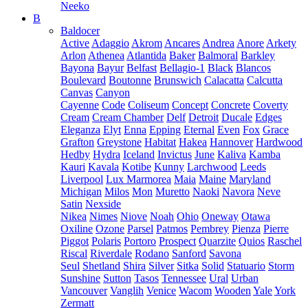
Neeko
B
Baldocer
Active
Adaggio
Akrom
Ancares
Andrea
Anore
Arkety
Arlon
Athenea
Atlantida
Baker
Balmoral
Barkley
Bayona
Bayur
Belfast
Bellagio-1
Black
Blancos
Boulevard
Boutonne
Brunswich
Calacatta
Calcutta
Canvas
Canyon
Cayenne
Code
Coliseum
Concept
Concrete
Coverty
Cream
Cream Chamber
Delf
Detroit
Ducale
Edges
Eleganza
Elyt
Enna
Epping
Eternal
Even
Fox
Grace
Grafton
Greystone
Habitat
Hakea
Hannover
Hardwood
Hedby
Hydra
Iceland
Invictus
June
Kaliva
Kamba
Kauri
Kavala
Kotibe
Kunny
Larchwood
Leeds
Liverpool
Lux Marmorea
Maia
Maine
Maryland
Michigan
Milos
Mon
Muretto
Naoki
Navora
Neve
Satin
Nexside
Nikea
Nimes
Niove
Noah
Ohio
Oneway
Otawa
Oxiline
Ozone
Parsel
Patmos
Pembrey
Pienza
Pierre
Piggot
Polaris
Portoro
Prospect
Quarzite
Quios
Raschel
Riscal
Riverdale
Rodano
Sanford
Savona
Seul
Shetland
Shira
Silver
Sitka
Solid
Statuario
Storm
Sunshine
Sutton
Tasos
Tennessee
Ural
Urban
Vancouver
Vanglih
Venice
Wacom
Wooden
Yale
York
Zermatt