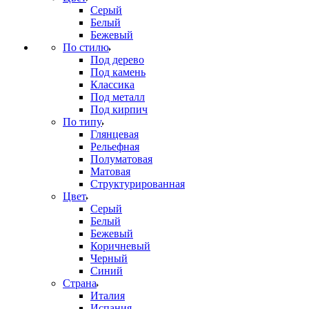
Серый
Белый
Бежевый
По стилю
Под дерево
Под камень
Классика
Под металл
Под кирпич
По типу
Глянцевая
Рельефная
Полуматовая
Матовая
Структурированная
Цвет
Серый
Белый
Бежевый
Коричневый
Черный
Синий
Страна
Италия
Испания