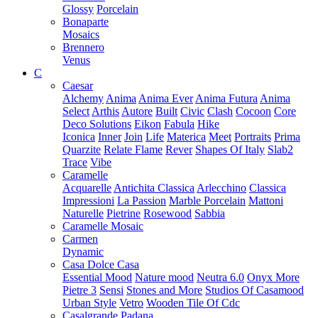
Glossy
Porcelain
Bonaparte
Mosaics
Brennero
Venus
C
Caesar
Alchemy
Anima
Anima Ever
Anima Futura
Anima
Select
Arthis
Autore
Built
Civic
Clash
Cocoon
Core
Deco Solutions
Eikon
Fabula
Hike
Iconica
Inner
Join
Life
Materica
Meet
Portraits
Prima
Quarzite
Relate Flame
Rever
Shapes Of Italy
Slab2
Trace
Vibe
Caramelle
Acquarelle
Antichita Classica
Arlecchino
Classica
Impressioni
La Passion
Marble Porcelain
Mattoni
Naturelle
Pietrine
Rosewood
Sabbia
Caramelle Mosaic
Carmen
Dynamic
Casa Dolce Casa
Essential Mood
Nature mood
Neutra 6.0
Onyx More
Pietre 3
Sensi
Stones and More
Studios Of Casamood
Urban Style
Vetro
Wooden Tile Of Cdc
Casalgrande Padana