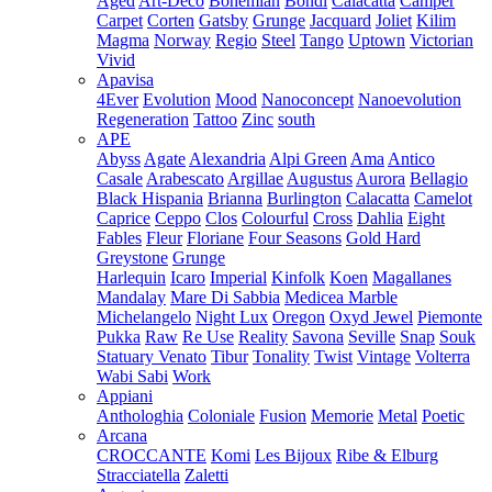
Aged
Art-Deco
Bohemian
Bondi
Calacatta
Camper
Carpet
Corten
Gatsby
Grunge
Jacquard
Joliet
Kilim
Magma
Norway
Regio
Steel
Tango
Uptown
Victorian
Vivid
Apavisa
4Ever
Evolution
Mood
Nanoconcept
Nanoevolution
Regeneration
Tattoo
Zinc
south
APE
Abyss
Agate
Alexandria
Alpi Green
Ama
Antico
Casale
Arabescato
Argillae
Augustus
Aurora
Bellagio
Black Hispania
Brianna
Burlington
Calacatta
Camelot
Caprice
Ceppo
Clos
Colourful
Cross
Dahlia
Eight
Fables
Fleur
Floriane
Four Seasons
Gold Hard
Greystone
Grunge
Harlequin
Icaro
Imperial
Kinfolk
Koen
Magallanes
Mandalay
Mare Di Sabbia
Medicea Marble
Michelangelo
Night Lux
Oregon
Oxyd Jewel
Piemonte
Pukka
Raw
Re Use
Reality
Savona
Seville
Snap
Souk
Statuary Venato
Tibur
Tonality
Twist
Vintage
Volterra
Wabi Sabi
Work
Appiani
Anthologhia
Coloniale
Fusion
Memorie
Metal
Poetic
Arcana
CROCCANTE
Komi
Les Bijoux
Ribe & Elburg
Stracciatella
Zaletti