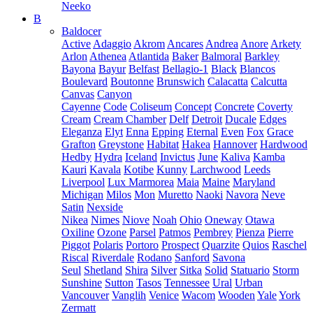
Neeko
B
Baldocer
Active
Adaggio
Akrom
Ancares
Andrea
Anore
Arkety
Arlon
Athenea
Atlantida
Baker
Balmoral
Barkley
Bayona
Bayur
Belfast
Bellagio-1
Black
Blancos
Boulevard
Boutonne
Brunswich
Calacatta
Calcutta
Canvas
Canyon
Cayenne
Code
Coliseum
Concept
Concrete
Coverty
Cream
Cream Chamber
Delf
Detroit
Ducale
Edges
Eleganza
Elyt
Enna
Epping
Eternal
Even
Fox
Grace
Grafton
Greystone
Habitat
Hakea
Hannover
Hardwood
Hedby
Hydra
Iceland
Invictus
June
Kaliva
Kamba
Kauri
Kavala
Kotibe
Kunny
Larchwood
Leeds
Liverpool
Lux Marmorea
Maia
Maine
Maryland
Michigan
Milos
Mon
Muretto
Naoki
Navora
Neve
Satin
Nexside
Nikea
Nimes
Niove
Noah
Ohio
Oneway
Otawa
Oxiline
Ozone
Parsel
Patmos
Pembrey
Pienza
Pierre
Piggot
Polaris
Portoro
Prospect
Quarzite
Quios
Raschel
Riscal
Riverdale
Rodano
Sanford
Savona
Seul
Shetland
Shira
Silver
Sitka
Solid
Statuario
Storm
Sunshine
Sutton
Tasos
Tennessee
Ural
Urban
Vancouver
Vanglih
Venice
Wacom
Wooden
Yale
York
Zermatt