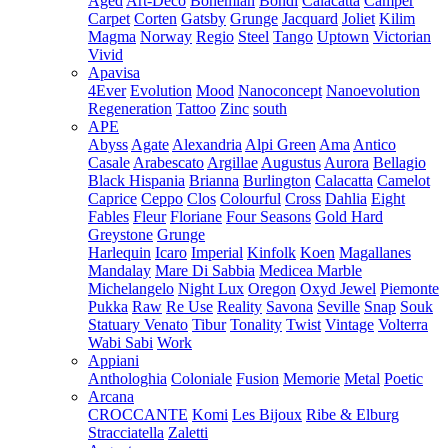
Aged
Art-Deco
Bohemian
Bondi
Calacatta
Camper
Carpet
Corten
Gatsby
Grunge
Jacquard
Joliet
Kilim
Magma
Norway
Regio
Steel
Tango
Uptown
Victorian
Vivid
Apavisa
4Ever
Evolution
Mood
Nanoconcept
Nanoevolution
Regeneration
Tattoo
Zinc
south
APE
Abyss
Agate
Alexandria
Alpi Green
Ama
Antico
Casale
Arabescato
Argillae
Augustus
Aurora
Bellagio
Black Hispania
Brianna
Burlington
Calacatta
Camelot
Caprice
Ceppo
Clos
Colourful
Cross
Dahlia
Eight
Fables
Fleur
Floriane
Four Seasons
Gold Hard
Greystone
Grunge
Harlequin
Icaro
Imperial
Kinfolk
Koen
Magallanes
Mandalay
Mare Di Sabbia
Medicea Marble
Michelangelo
Night Lux
Oregon
Oxyd Jewel
Piemonte
Pukka
Raw
Re Use
Reality
Savona
Seville
Snap
Souk
Statuary Venato
Tibur
Tonality
Twist
Vintage
Volterra
Wabi Sabi
Work
Appiani
Anthologhia
Coloniale
Fusion
Memorie
Metal
Poetic
Arcana
CROCCANTE
Komi
Les Bijoux
Ribe & Elburg
Stracciatella
Zaletti