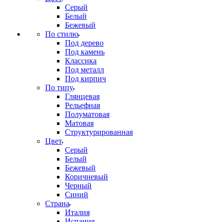
Серый
Белый
Бежевый
По стилю
Под дерево
Под камень
Классика
Под металл
Под кирпич
По типу
Глянцевая
Рельефная
Полуматовая
Матовая
Структурированная
Цвет
Серый
Белый
Бежевый
Коричневый
Черный
Синий
Страна
Италия
Испания