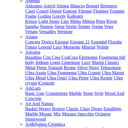
Argenta
Altissimo
Artech
Atenea
Blancos
Bonnet
Brennero
Capri
Courel
Dorset
Eastone
Etienne
Flodsten
Fontana
Frame
Godina
Gravity
Kalksten
Kenzo
Light Stone
Linz
Midas
Milena
Petra
Riven
Sangha
Shanon
Siena
Storm
Tempo
Terma
Vega
Venato
Versailles
Westone
Ariana
Concrea
Dorica
Epoque
Epoque 21
Essential
Floralia
Futura
Legend
Luce
Memento
Mineral
Nobile
Ariostea
Basaltina
Con.Crea
ConCrea
Elementae
Fragmenta full
body
Iridium
Legni
Limestone
Luce
Marmi Classici
Metal
Pietre Naturali
Resine
Silver Wave
Teknostone
Ultra Agata
Ultra Fragmenta
Ultra Graniti
Ultra Marmi
Ultra Metal
Ultra Onici
Ultra Pietre
Ultra Resine
Ultra
crystal
iCementi
ArkLam
Basic Line
Countertops
Marble
Stone
Style
Wood And
Concrete
Art And Natura
Basket Weave
Boston
Classic Glass
Drops
Equilibrio
Marble Mosaic
Mix
Murano Specchio
Octagon
Stonewood
Art&Natura Ceramica