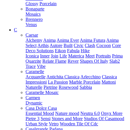
Glossy
Porcelain
Bonaparte
Mosaics
Brennero
Venus
C
Caesar
Alchemy
Anima
Anima Ever
Anima Futura
Anima
Select
Arthis
Autore
Built
Civic
Clash
Cocoon
Core
Deco Solutions
Eikon
Fabula
Hike
Iconica
Inner
Join
Life
Materica
Meet
Portraits
Prima
Quarzite
Relate Flame
Rever
Shapes Of Italy
Slab2
Trace
Vibe
Caramelle
Acquarelle
Antichita Classica
Arlecchino
Classica
Impressioni
La Passion
Marble Porcelain
Mattoni
Naturelle
Pietrine
Rosewood
Sabbia
Caramelle Mosaic
Carmen
Dynamic
Casa Dolce Casa
Essential Mood
Nature mood
Neutra 6.0
Onyx More
Pietre 3
Sensi
Stones and More
Studios Of Casamood
Urban Style
Vetro
Wooden Tile Of Cdc
Casalgrande Padana