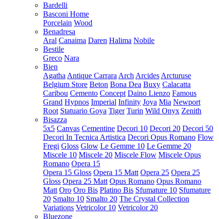
Bardelli
Basconi Home
Porcelain
Wood
Benadresa
Aral
Canaima
Daren
Halima
Nobile
Bestile
Greco
Nara
Bien
Agatha
Antique Carrara
Arch
Arcides
Arcturuse
Belgium Store
Beton
Bona Dea
Buxy
Calacatta
Caribou
Cemento
Concept
Daino Lienzo
Famous
Grand
Hypnos
Imperial
Infinity
Joya
Mia
Newport
Root
Statuario Goya
Tiger
Turin
Wild Onyx
Zenith
Bisazza
5x5
Canvas
Cementine
Decori 10
Decori 20
Decori 50
Decori In Tecnica Artistica
Decori Opus Romano
Flow
Fregi
Gloss
Glow
Le Gemme 10
Le Gemme 20
Miscele 10
Miscele 20
Miscele Flow
Miscele Opus
Romano
Opera 15
Opera 15 Gloss
Opera 15 Matt
Opera 25
Opera 25
Gloss
Opera 25 Matt
Opus Romano
Opus Romano
Matt
Oro
Oro Bis
Platino Bis
Sfumature 10
Sfumature
20
Smalto 10
Smalto 20
The Crystal Collection
Variations
Vetricolor 10
Vetricolor 20
Bluezone