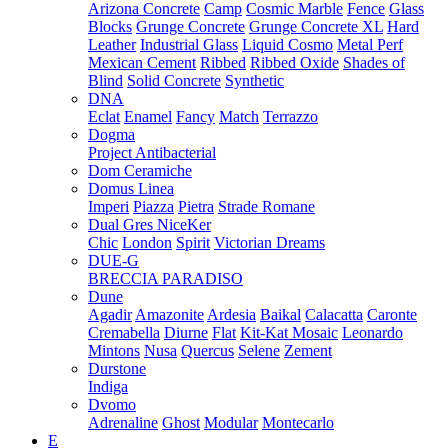
Arizona Concrete
Camp
Cosmic Marble
Fence
Glass
Blocks
Grunge Concrete
Grunge Concrete XL
Hard
Leather
Industrial Glass
Liquid Cosmo
Metal Perf
Mexican Cement
Ribbed
Ribbed Oxide
Shades of
Blind
Solid Concrete
Synthetic
DNA
Eclat
Enamel
Fancy
Match
Terrazzo
Dogma
Project Antibacterial
Dom Ceramiche
Domus Linea
Imperi
Piazza
Pietra
Strade Romane
Dual Gres NiceKer
Chic
London
Spirit
Victorian Dreams
DUE-G
BRECCIA PARADISO
Dune
Agadir
Amazonite
Ardesia
Baikal
Calacatta
Caronte
Cremabella
Diurne
Flat
Kit-Kat Mosaic
Leonardo
Mintons
Nusa
Quercus
Selene
Zement
Durstone
Indiga
Dvomo
Adrenaline
Ghost
Modular
Montecarlo
E