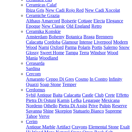
Ceramicas Calaf
Ibiza Gris
New Cadi Rojo Red
New Cadi Xocolat
Ceramiche Grazia
Althaus
Amarcord
Boiserie
Cottage
Electa
Elegance
Epoque
New Classic
Old England
Retro
Ceramika Konskie
Amsterdam
Bohemy
Botanica
Braga
Brennero
Calacatta
Cordoba
Glamour
Intense
Liverpool
Modern
Wood
Narni
Oxford
Parma
Polaris
Portis
Salerno
Snow
Glossy
Sweet Home
Tampa
Terra
Windsor
Wood
Mania
Woodland
Cerasarda
Sardina
Cercom
Amaranto
Ceppo Di Gres
Cosmo
In Contro
Infinity
Quarzi
Soap Stone
Temper
Cerdomus
Sybil
Antique
Baita
Calacatta
Castle
Club
Crete
Effetto
Pietra Di Ostuni
Karnis
Lefka
Legarage
Mexicana
Nordenn
Othello
Pietra Di Assisi
Prive
Pulpis
Reserve
Savanna
Shine
Skorpion
Statuario Bianco
Supreme
Tahoe
Verve
Cerim
Antique Marble
Artifact
Crayons
Elemental Stone
Exalt