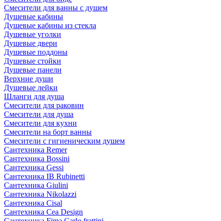
Смесители для ванны с душем
Душевые кабины
Душевые кабины из стекла
Душевые уголки
Душевые двери
Душевые поддоны
Душевые стойки
Душевые панели
Верхние души
Душевые лейки
Шланги для душа
Смесители для раковин
Смесители для душа
Смесители для кухни
Смесители на борт ванны
Смесители с гигиеническим душем
Сантехника Remer
Сантехника Bossini
Сантехника Gessi
Сантехника IB Rubinetti
Сантехника Giulini
Сантехника Nikolazzi
Сантехника Cisal
Сантехника Cea Design
Сантехника Fima Carlo frattini