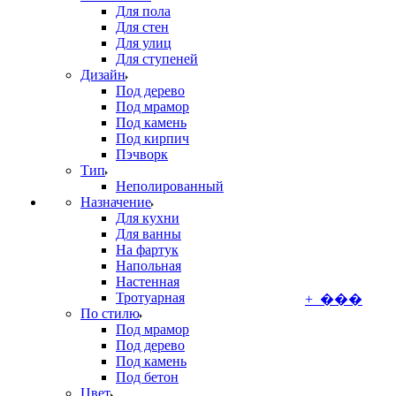
Для пола
Для стен
Для улиц
Для ступеней
Дизайн
Под дерево
Под мрамор
Под камень
Под кирпич
Пэчворк
Тип
Неполированный
Назначение
Для кухни
Для ванны
На фартук
Напольная
Настенная
Тротуарная
+ ���
По стилю
Под мрамор
Под дерево
Под камень
Под бетон
Цвет