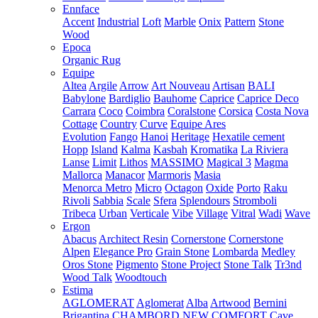
Ennface
Accent
Industrial
Loft
Marble
Onix
Pattern
Stone
Wood
Epoca
Organic Rug
Equipe
Altea
Argile
Arrow
Art Nouveau
Artisan
BALI
Babylone
Bardiglio
Bauhome
Caprice
Caprice Deco
Carrara
Coco
Coimbra
Coralstone
Corsica
Costa Nova
Cottage
Country
Curve
Equipe Ares
Evolution
Fango
Hanoi
Heritage
Hexatile cement
Hopp
Island
Kalma
Kasbah
Kromatika
La Riviera
Lanse
Limit
Lithos
MASSIMO
Magical 3
Magma
Mallorca
Manacor
Marmoris
Masia
Menorca
Metro
Micro
Octagon
Oxide
Porto
Raku
Rivoli
Sabbia
Scale
Sfera
Splendours
Stromboli
Tribeca
Urban
Verticale
Vibe
Village
Vitral
Wadi
Wave
Ergon
Abacus
Architect Resin
Cornerstone
Cornerstone
Alpen
Elegance Pro
Grain Stone
Lombarda
Medley
Oros Stone
Pigmento
Stone Project
Stone Talk
Tr3nd
Wood Talk
Woodtouch
Estima
AGLOMERAT
Aglomerat
Alba
Artwood
Bernini
Brigantina
CHAMBORD NEW
COMFORT
Cave