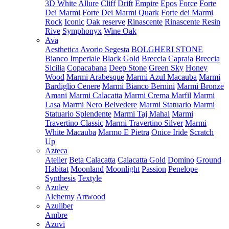
3D White
Allure
Cliff
Drift
Empire
Epos
Force
Forte
Dei Marmi
Forte Dei Marmi Quark
Forte dei Marmi
Rock
Iconic
Oak reserve
Rinascente
Rinascente Resin
Rive
Symphonyx
Wine Oak
Ava
Aesthetica
Avorio Segesta
BOLGHERI STONE
Bianco Imperiale
Black Gold
Breccia Capraia
Breccia
Sicilia
Copacabana
Deep Stone
Green Sky
Honey
Wood
Marmi Arabesque
Marmi Azul Macauba
Marmi
Bardiglio Cenere
Marmi Bianco Bernini
Marmi Bronze
Amani
Marmi Calacatta
Marmi Crema Marfil
Marmi
Lasa
Marmi Nero Belvedere
Marmi Statuario
Marmi
Statuario Splendente
Marmi Taj Mahal
Marmi
Travertino Classic
Marmi Travertino Silver
Marmi
White Macauba
Marmo E Pietra
Onice Iride
Scratch
Up
Azteca
Atelier
Beta Calacatta
Calacatta Gold
Domino
Ground
Habitat
Moonland
Moonlight
Passion
Penelope
Synthesis
Textyle
Azulev
Alchemy
Artwood
Azuliber
Ambre
Azuvi