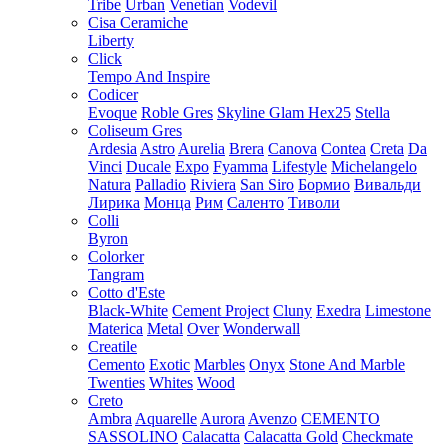
Tribe
Urban
Venetian
Vodevil
Cisa Ceramiche
Liberty
Click
Tempo And Inspire
Codicer
Evoque
Roble Gres
Skyline Glam Hex25
Stella
Coliseum Gres
Ardesia
Astro
Aurelia
Brera
Canova
Contea
Creta
Da
Vinci
Ducale
Expo
Fyamma
Lifestyle
Michelangelo
Natura
Palladio
Riviera
San Siro
Бормио
Вивальди
Лирика
Монца
Рим
Саленто
Тиволи
Colli
Byron
Colorker
Tangram
Cotto d'Este
Black-White
Cement Project
Cluny
Exedra
Limestone
Materica
Metal
Over
Wonderwall
Creatile
Cemento
Exotic
Marbles
Onyx
Stone And Marble
Twenties
Whites
Wood
Creto
Ambra
Aquarelle
Aurora
Avenzo
CEMENTO
SASSOLINO
Calacatta
Calacatta Gold
Checkmate