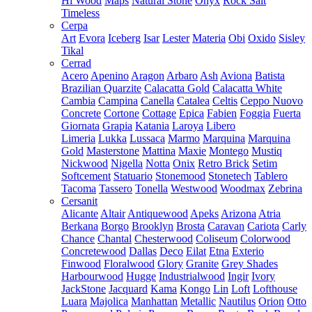
Hi Wood
Maps
Natural Stone
Onyx
Rock Salt
Timeless
Cerpa
Art
Evora
Iceberg
Isar
Lester
Materia
Obi
Oxido
Sisley
Tikal
Cerrad
Acero
Apenino
Aragon
Arbaro
Ash
Aviona
Batista
Brazilian Quarzite
Calacatta Gold
Calacatta White
Cambia
Campina
Canella
Catalea
Celtis
Ceppo Nuovo
Concrete
Cortone
Cottage
Epica
Fabien
Foggia
Fuerta
Giornata
Grapia
Katania
Laroya
Libero
Limeria
Lukka
Lussaca
Marmo
Marquina
Marquina
Gold
Masterstone
Mattina
Maxie
Montego
Mustiq
Nickwood
Nigella
Notta
Onix
Retro Brick
Setim
Softcement
Statuario
Stonemood
Stonetech
Tablero
Tacoma
Tassero
Tonella
Westwood
Woodmax
Zebrina
Cersanit
Alicante
Altair
Antiquewood
Apeks
Arizona
Atria
Berkana
Borgo
Brooklyn
Brosta
Caravan
Cariota
Carly
Chance
Chantal
Chesterwood
Coliseum
Colorwood
Concretewood
Dallas
Deco
Eilat
Etna
Exterio
Finwood
Floralwood
Glory
Granite
Grey Shades
Harbourwood
Hugge
Industrialwood
Ingir
Ivory
JackStone
Jacquard
Kama
Kongo
Lin
Loft
Lofthouse
Luara
Majolica
Manhattan
Metallic
Nautilus
Orion
Otto