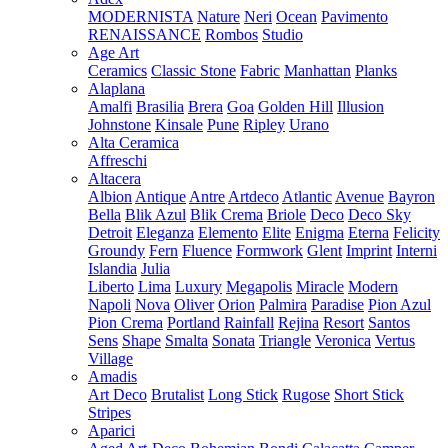
MODERNISTA
Nature
Neri
Ocean
Pavimento
RENAISSANCE
Rombos
Studio
Age Art
Ceramics
Classic Stone
Fabric
Manhattan
Planks
Alaplana
Amalfi
Brasilia
Brera
Goa
Golden Hill
Illusion
Johnstone
Kinsale
Pune
Ripley
Urano
Alta Ceramica
Affreschi
Altacera
Albion
Antique
Antre
Artdeco
Atlantic
Avenue
Bayron
Bella
Blik Azul
Blik Crema
Briole
Deco
Deco Sky
Detroit
Eleganza
Elemento
Elite
Enigma
Eterna
Felicity
Groundy
Fern
Fluence
Formwork
Glent
Imprint
Interni
Islandia
Julia
Liberto
Lima
Luxury
Megapolis
Miracle
Modern
Napoli
Nova
Oliver
Orion
Palmira
Paradise
Pion Azul
Pion Crema
Portland
Rainfall
Rejina
Resort
Santos
Sens
Shape
Smalta
Sonata
Triangle
Veronica
Vertus
Village
Amadis
Art Deco
Brutalist
Long Stick
Rugose
Short Stick
Stripes
Aparici