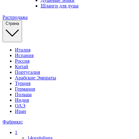
Душевые лейки
Шланги для душа
Распродажа
Страна
Италия
Испания
Россия
Китай
Португалия
Арабские Эмираты
Турция
Германия
Польша
Индия
ОАЭ
Иран
Фабрики:
1
14oraitaliana