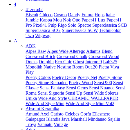
4
41zero42
Biscuit
Chicco
Cosmo
Dandy
Futura
Hops
Italic
Jumble
Kappa
Mou
Nok
Otto
Paper41 Lux
Paper41
Pro
Pixel41
Pulp
Rigo
Solo
Spectre
Superclassica SCB
Superclassica SCG
Superclassica SCW
Technicolor
Two
Wigwag
A
ABK
Alpes Raw
Alpes Wide
Alterego
Atlantis
Blend
Crossroad Brick
Crossroad Chalk
Crossroad Wood
Docks
Dolphin
Eco Chic
Ghost
Interno 9
Lab325
Monolith
Native
Nesting Room
Out.20
Pietra Viva
Play
Poetry Colors
Poetry Decor
Poetry Net
Poetry Stone
Poetry Stone Reloaded
Poetry Wood
Sensi 900
Sensi
Classic
Sensi Fantasy
Sensi Gems
Sensi Nuance
Sensi
Roma
Sensi Signoria
Sensi Up
Sensi Wide
Soleras
Unika
Wide And Style CERAMIC WALLPAPER
Wide And Style Mini
Wide And Style Mini Vol2
Absolut Keramika
Amund
Axel
Caristo
Celebes
Corfu
Ellesmere
Galapagos
Islandia
Java
Marshall
Mindanao
Sajalin
Troya
Vannatu
Vintage
Adex