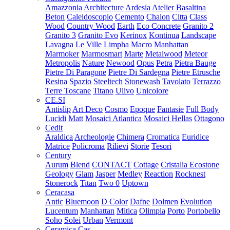
Amazzonia
Architecture
Ardesia
Atelier
Basaltina
Beton
Caleidoscopio
Cemento
Chalon
Citta
Class
Wood
Country Wood
Earth
Eco Concrete
Granito 2
Granito 3
Granito Evo
Kerinox
Kontinua
Landscape
Lavagna
Le Ville
Limpha
Macro
Manhattan
Marmoker
Marmosmart
Marte
Metalwood
Meteor
Metropolis
Nature
Newood
Opus
Petra
Pietra Bauge
Pietre Di Paragone
Pietre Di Sardegna
Pietre Etrusche
Resina
Spazio
Steeltech
Stonewash
Tavolato
Terrazzo
Terre Toscane
Titano
Ulivo
Unicolore
CE.SI
Antislip
Art Deco
Cosmo
Epoque
Fantasie
Full Body
Lucidi
Matt
Mosaici Atlantica
Mosaici Hellas
Ottagono
Cedit
Araldica
Archeologie
Chimera
Cromatica
Euridice
Matrice
Policroma
Rilievi
Storie
Tesori
Century
Aurum
Blend
CONTACT
Cottage
Cristalia
Ecostone
Geology
Glam
Jasper
Medley
Reaction
Rocknest
Stonerock
Titan
Two 0
Uptown
Ceracasa
Antic
Bluemoon
D Color
Dafne
Dolmen
Evolution
Lucentum
Manhattan
Mitica
Olimpia
Porto
Portobello
Soho
Solei
Urban
Vermont
Ceramica Cas