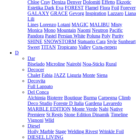
Chloe
Cray
Deniza
Denver
Dolomiti
Effetto
Ekzotic
Estetika Dark
Eva
FOREST
Flamel
Flora
Foil
Forever
GALAXY
GRACE
Gevorg
Inspiration
Lazzaro
Liana
Lili
Lines
Lorenzo
Lotani
MAGIC
MALIBU
Misty
Monica
Mono
Mountain
Naomi
Neutron
Pacific
Pandora
Pastel
Persian White
Poluna
Poly
Purity
SHINE
SNOWSTORM
Statuario Cara
Style
Sunheart
Sweet
TITAN
Tropicano
Valley
Соль-перец
D
Dar
Biselado
Microline
Nairobi
Noa-Sticks
Rural
Decocer
Chalet
Fabia
JAZZ
Liguria
Monte
Siena
Decovita
Full Lappato
Del Conca
Alchimia
Bioterre
Boutique
Burma
Carpegna
Climb
Deco Studio
Foreste D Italia
Gardena
Lavaredo
MARBLE EDITION
Monte Verde
Nabi
Native
Premiere
St Regis
Stone Edition Dinamik
Timeline
Vignoni
Wild
Diesel
Hoily Marble
Stage
Welding Rivest
Wrinkle Foil
DIESEL LIVING