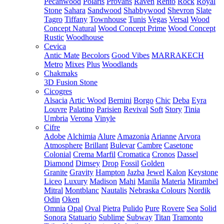
Pecanwood
Polaris
Provans
Raven
Rento
Rock
Royal
Stone
Sahara
Sandwood
Shabbywood
Shevron
Slate
Tagro
Tiffany
Townhouse
Tunis
Vegas
Versal
Wood
Concept Natural
Wood Concept Prime
Wood Concept
Rustic
Woodhouse
Cevica
Antic Mate
Becolors
Good Vibes
MARRAKECH
Metro
Mixes
Plus
Woodlands
Chakmaks
3D Fusion Stone
Cicogres
Alsacia
Artic Wood
Bernini
Borgo
Chic
Deba
Eyra
Louvre
Palatino
Parisien
Revival
Soft
Story
Tinia
Umbria
Verona
Vinyle
Cifre
Adobe
Alchimia
Alure
Amazonia
Arianne
Arvora
Atmosphere
Brillant
Bulevar
Cambre
Casetone
Colonial
Crema Marfil
Cromatica
Cronos
Dassel
Diamond
Dimsey
Drop
Fossil
Golden
Granite
Gravity
Hampton
Jazba
Jewel
Kalon
Keystone
Liceo
Luxury
Madison
Mahi
Manila
Materia
Mirambel
Mitral
Montblanc
Nautalis
Nebraska Colours
Nordik
Odin
Oken
Omnia
Opal
Oval
Pietra
Pulido
Pure
Rovere
Sea
Solid
Sonora
Statuario
Sublime
Subway
Titan
Tramonto