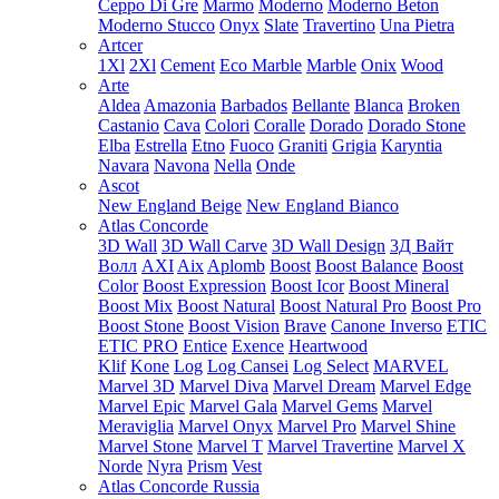
Ceppo Di Gre
Marmo
Moderno
Moderno Beton
Moderno Stucco
Onyx
Slate
Travertino
Una Pietra
Artcer
1Xl
2Xl
Cement
Eco Marble
Marble
Onix
Wood
Arte
Aldea
Amazonia
Barbados
Bellante
Blanca
Broken
Castanio
Cava
Colori
Coralle
Dorado
Dorado Stone
Elba
Estrella
Etno
Fuoco
Graniti
Grigia
Karyntia
Navara
Navona
Nella
Onde
Ascot
New England Beige
New England Bianco
Atlas Concorde
3D Wall
3D Wall Carve
3D Wall Design
3Д Вайт
Волл
AXI
Aix
Aplomb
Boost
Boost Balance
Boost
Color
Boost Expression
Boost Icor
Boost Mineral
Boost Mix
Boost Natural
Boost Natural Pro
Boost Pro
Boost Stone
Boost Vision
Brave
Canone Inverso
ETIC
ETIC PRO
Entice
Exence
Heartwood
Klif
Kone
Log
Log Cansei
Log Select
MARVEL
Marvel 3D
Marvel Diva
Marvel Dream
Marvel Edge
Marvel Epic
Marvel Gala
Marvel Gems
Marvel
Meraviglia
Marvel Onyx
Marvel Pro
Marvel Shine
Marvel Stone
Marvel T
Marvel Travertine
Marvel X
Norde
Nyra
Prism
Vest
Atlas Concorde Russia