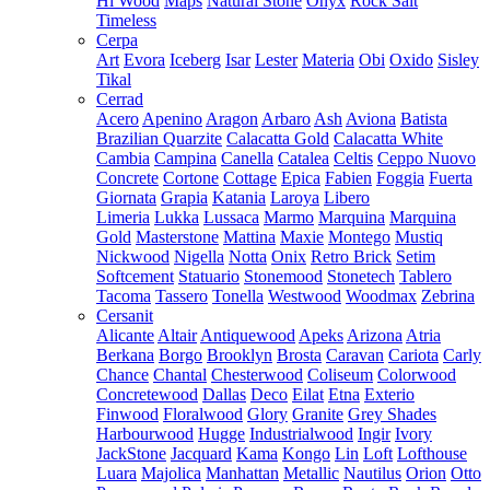
Hi Wood
Maps
Natural Stone
Onyx
Rock Salt
Timeless
Cerpa
Art
Evora
Iceberg
Isar
Lester
Materia
Obi
Oxido
Sisley
Tikal
Cerrad
Acero
Apenino
Aragon
Arbaro
Ash
Aviona
Batista
Brazilian Quarzite
Calacatta Gold
Calacatta White
Cambia
Campina
Canella
Catalea
Celtis
Ceppo Nuovo
Concrete
Cortone
Cottage
Epica
Fabien
Foggia
Fuerta
Giornata
Grapia
Katania
Laroya
Libero
Limeria
Lukka
Lussaca
Marmo
Marquina
Marquina
Gold
Masterstone
Mattina
Maxie
Montego
Mustiq
Nickwood
Nigella
Notta
Onix
Retro Brick
Setim
Softcement
Statuario
Stonemood
Stonetech
Tablero
Tacoma
Tassero
Tonella
Westwood
Woodmax
Zebrina
Cersanit
Alicante
Altair
Antiquewood
Apeks
Arizona
Atria
Berkana
Borgo
Brooklyn
Brosta
Caravan
Cariota
Carly
Chance
Chantal
Chesterwood
Coliseum
Colorwood
Concretewood
Dallas
Deco
Eilat
Etna
Exterio
Finwood
Floralwood
Glory
Granite
Grey Shades
Harbourwood
Hugge
Industrialwood
Ingir
Ivory
JackStone
Jacquard
Kama
Kongo
Lin
Loft
Lofthouse
Luara
Majolica
Manhattan
Metallic
Nautilus
Orion
Otto