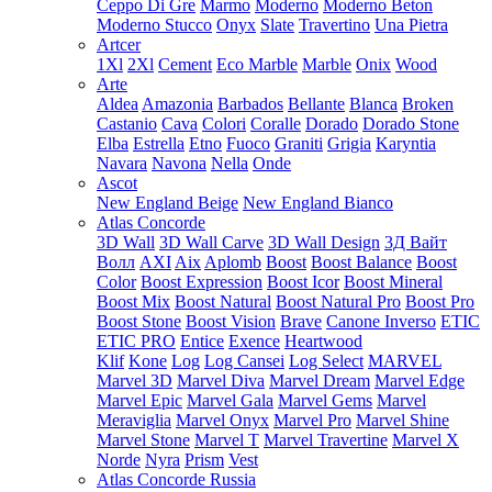
Ceppo Di Gre
Marmo
Moderno
Moderno Beton
Moderno Stucco
Onyx
Slate
Travertino
Una Pietra
Artcer
1Xl
2Xl
Cement
Eco Marble
Marble
Onix
Wood
Arte
Aldea
Amazonia
Barbados
Bellante
Blanca
Broken
Castanio
Cava
Colori
Coralle
Dorado
Dorado Stone
Elba
Estrella
Etno
Fuoco
Graniti
Grigia
Karyntia
Navara
Navona
Nella
Onde
Ascot
New England Beige
New England Bianco
Atlas Concorde
3D Wall
3D Wall Carve
3D Wall Design
3Д Вайт
Волл
AXI
Aix
Aplomb
Boost
Boost Balance
Boost
Color
Boost Expression
Boost Icor
Boost Mineral
Boost Mix
Boost Natural
Boost Natural Pro
Boost Pro
Boost Stone
Boost Vision
Brave
Canone Inverso
ETIC
ETIC PRO
Entice
Exence
Heartwood
Klif
Kone
Log
Log Cansei
Log Select
MARVEL
Marvel 3D
Marvel Diva
Marvel Dream
Marvel Edge
Marvel Epic
Marvel Gala
Marvel Gems
Marvel
Meraviglia
Marvel Onyx
Marvel Pro
Marvel Shine
Marvel Stone
Marvel T
Marvel Travertine
Marvel X
Norde
Nyra
Prism
Vest
Atlas Concorde Russia