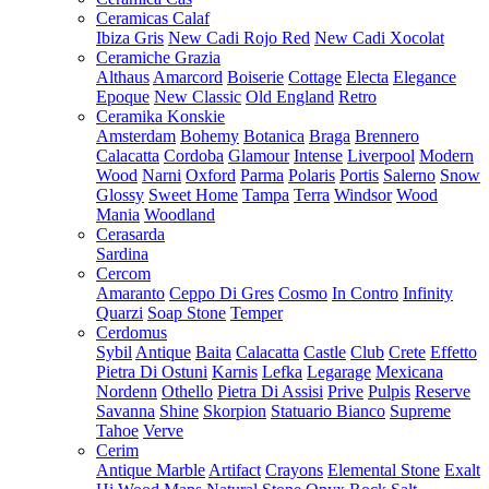
Ceramicas Calaf
Ibiza Gris
New Cadi Rojo Red
New Cadi Xocolat
Ceramiche Grazia
Althaus
Amarcord
Boiserie
Cottage
Electa
Elegance
Epoque
New Classic
Old England
Retro
Ceramika Konskie
Amsterdam
Bohemy
Botanica
Braga
Brennero
Calacatta
Cordoba
Glamour
Intense
Liverpool
Modern
Wood
Narni
Oxford
Parma
Polaris
Portis
Salerno
Snow
Glossy
Sweet Home
Tampa
Terra
Windsor
Wood
Mania
Woodland
Cerasarda
Sardina
Cercom
Amaranto
Ceppo Di Gres
Cosmo
In Contro
Infinity
Quarzi
Soap Stone
Temper
Cerdomus
Sybil
Antique
Baita
Calacatta
Castle
Club
Crete
Effetto
Pietra Di Ostuni
Karnis
Lefka
Legarage
Mexicana
Nordenn
Othello
Pietra Di Assisi
Prive
Pulpis
Reserve
Savanna
Shine
Skorpion
Statuario Bianco
Supreme
Tahoe
Verve
Cerim
Antique Marble
Artifact
Crayons
Elemental Stone
Exalt