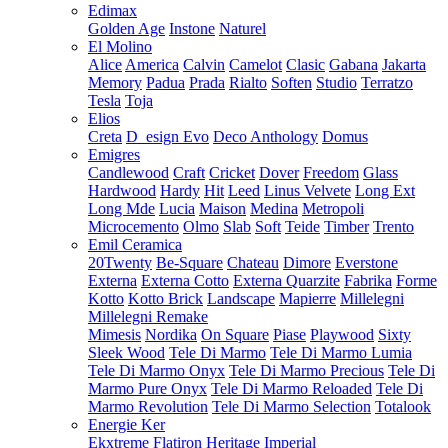
Edimax
Golden Age
Instone
Naturel
El Molino
Alice
America
Calvin
Camelot
Clasic
Gabana
Jakarta
Memory
Padua
Prada
Rialto
Soften
Studio
Terratzo
Tesla
Toja
Elios
Creta
D_esign Evo
Deco Anthology
Domus
Emigres
Candlewood
Craft
Cricket
Dover
Freedom
Glass
Hardwood
Hardy
Hit
Leed
Linus Velvete
Long Ext
Long Mde
Lucia
Maison
Medina
Metropoli
Microcemento
Olmo
Slab
Soft
Teide
Timber
Trento
Emil Ceramica
20Twenty
Be-Square
Chateau
Dimore
Everstone
Externa
Externa Cotto
Externa Quarzite
Fabrika
Forme
Kotto
Kotto Brick
Landscape
Mapierre
Millelegni
Millelegni Remake
Mimesis
Nordika
On Square
Piase
Playwood
Sixty
Sleek Wood
Tele Di Marmo
Tele Di Marmo Lumia
Tele Di Marmo Onyx
Tele Di Marmo Precious
Tele Di
Marmo Pure Onyx
Tele Di Marmo Reloaded
Tele Di
Marmo Revolution
Tele Di Marmo Selection
Totalook
Energie Ker
Ekxtreme
Flatiron
Heritage
Imperial