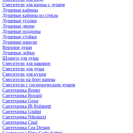
Смесители для ванны с душем
Душевые кабины
Душевые кабины из стекла
Душевые уголки
Душевые двери
Душевые поддоны
Душевые стойки
Душевые панели
Верхние души
Душевые лейки
Шланги для душа
Смесители для раковин
Смесители для душа
Смесители для кухни
Смесители на борт ванны
Смесители с гигиеническим душем
Сантехника Remer
Сантехника Bossini
Сантехника Gessi
Сантехника IB Rubinetti
Сантехника Giulini
Сантехника Nikolazzi
Сантехника Cisal
Сантехника Cea Design
Сантехника Fima Carlo frattini