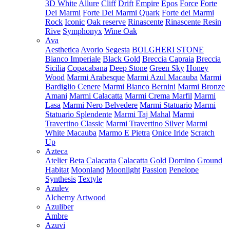
3D White
Allure
Cliff
Drift
Empire
Epos
Force
Forte
Dei Marmi
Forte Dei Marmi Quark
Forte dei Marmi
Rock
Iconic
Oak reserve
Rinascente
Rinascente Resin
Rive
Symphonyx
Wine Oak
Ava
Aesthetica
Avorio Segesta
BOLGHERI STONE
Bianco Imperiale
Black Gold
Breccia Capraia
Breccia
Sicilia
Copacabana
Deep Stone
Green Sky
Honey
Wood
Marmi Arabesque
Marmi Azul Macauba
Marmi
Bardiglio Cenere
Marmi Bianco Bernini
Marmi Bronze
Amani
Marmi Calacatta
Marmi Crema Marfil
Marmi
Lasa
Marmi Nero Belvedere
Marmi Statuario
Marmi
Statuario Splendente
Marmi Taj Mahal
Marmi
Travertino Classic
Marmi Travertino Silver
Marmi
White Macauba
Marmo E Pietra
Onice Iride
Scratch
Up
Azteca
Atelier
Beta Calacatta
Calacatta Gold
Domino
Ground
Habitat
Moonland
Moonlight
Passion
Penelope
Synthesis
Textyle
Azulev
Alchemy
Artwood
Azuliber
Ambre
Azuvi