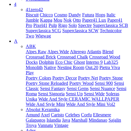
4
41zero42
Biscuit
Chicco
Cosmo
Dandy
Futura
Hops
Italic
Jumble
Kappa
Mou
Nok
Otto
Paper41 Lux
Paper41
Pro
Pixel41
Pulp
Rigo
Solo
Spectre
Superclassica SCB
Superclassica SCG
Superclassica SCW
Technicolor
Two
Wigwag
A
ABK
Alpes Raw
Alpes Wide
Alterego
Atlantis
Blend
Crossroad Brick
Crossroad Chalk
Crossroad Wood
Docks
Dolphin
Eco Chic
Ghost
Interno 9
Lab325
Monolith
Native
Nesting Room
Out.20
Pietra Viva
Play
Poetry Colors
Poetry Decor
Poetry Net
Poetry Stone
Poetry Stone Reloaded
Poetry Wood
Sensi 900
Sensi
Classic
Sensi Fantasy
Sensi Gems
Sensi Nuance
Sensi
Roma
Sensi Signoria
Sensi Up
Sensi Wide
Soleras
Unika
Wide And Style CERAMIC WALLPAPER
Wide And Style Mini
Wide And Style Mini Vol2
Absolut Keramika
Amund
Axel
Caristo
Celebes
Corfu
Ellesmere
Galapagos
Islandia
Java
Marshall
Mindanao
Sajalin
Troya
Vannatu
Vintage
Adex