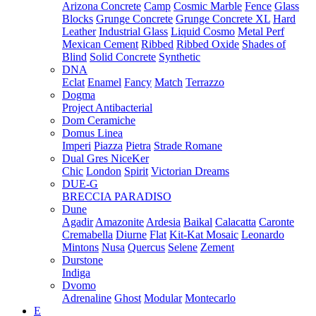
Arizona Concrete
Camp
Cosmic Marble
Fence
Glass
Blocks
Grunge Concrete
Grunge Concrete XL
Hard
Leather
Industrial Glass
Liquid Cosmo
Metal Perf
Mexican Cement
Ribbed
Ribbed Oxide
Shades of
Blind
Solid Concrete
Synthetic
DNA
Eclat
Enamel
Fancy
Match
Terrazzo
Dogma
Project Antibacterial
Dom Ceramiche
Domus Linea
Imperi
Piazza
Pietra
Strade Romane
Dual Gres NiceKer
Chic
London
Spirit
Victorian Dreams
DUE-G
BRECCIA PARADISO
Dune
Agadir
Amazonite
Ardesia
Baikal
Calacatta
Caronte
Cremabella
Diurne
Flat
Kit-Kat Mosaic
Leonardo
Mintons
Nusa
Quercus
Selene
Zement
Durstone
Indiga
Dvomo
Adrenaline
Ghost
Modular
Montecarlo
E