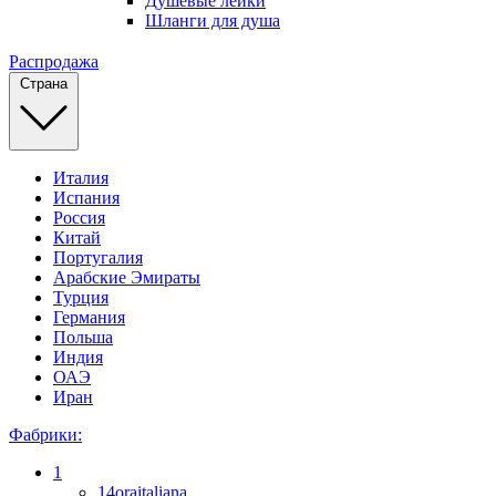
Душевые лейки
Шланги для душа
Распродажа
Страна
Италия
Испания
Россия
Китай
Португалия
Арабские Эмираты
Турция
Германия
Польша
Индия
ОАЭ
Иран
Фабрики:
1
14oraitaliana