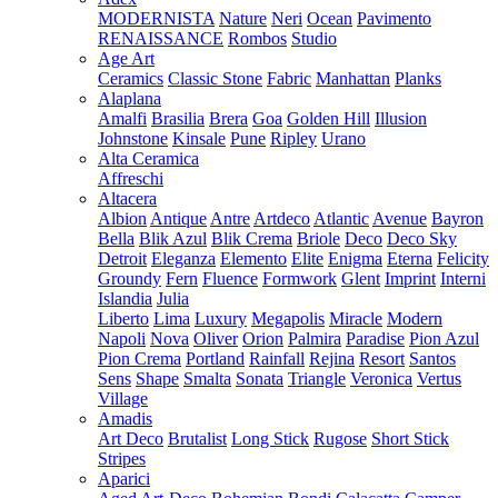
MODERNISTA
Nature
Neri
Ocean
Pavimento
RENAISSANCE
Rombos
Studio
Age Art
Ceramics
Classic Stone
Fabric
Manhattan
Planks
Alaplana
Amalfi
Brasilia
Brera
Goa
Golden Hill
Illusion
Johnstone
Kinsale
Pune
Ripley
Urano
Alta Ceramica
Affreschi
Altacera
Albion
Antique
Antre
Artdeco
Atlantic
Avenue
Bayron
Bella
Blik Azul
Blik Crema
Briole
Deco
Deco Sky
Detroit
Eleganza
Elemento
Elite
Enigma
Eterna
Felicity
Groundy
Fern
Fluence
Formwork
Glent
Imprint
Interni
Islandia
Julia
Liberto
Lima
Luxury
Megapolis
Miracle
Modern
Napoli
Nova
Oliver
Orion
Palmira
Paradise
Pion Azul
Pion Crema
Portland
Rainfall
Rejina
Resort
Santos
Sens
Shape
Smalta
Sonata
Triangle
Veronica
Vertus
Village
Amadis
Art Deco
Brutalist
Long Stick
Rugose
Short Stick
Stripes
Aparici