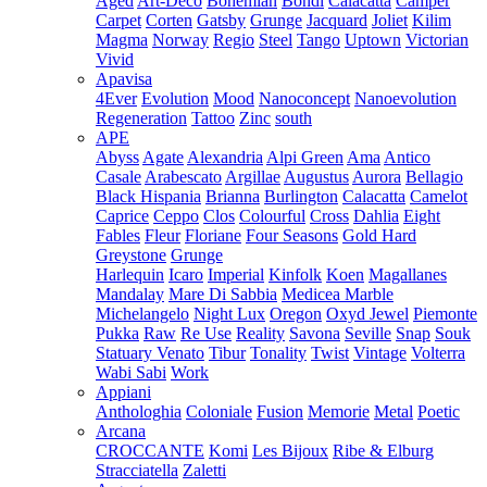
Aged
Art-Deco
Bohemian
Bondi
Calacatta
Camper
Carpet
Corten
Gatsby
Grunge
Jacquard
Joliet
Kilim
Magma
Norway
Regio
Steel
Tango
Uptown
Victorian
Vivid
Apavisa
4Ever
Evolution
Mood
Nanoconcept
Nanoevolution
Regeneration
Tattoo
Zinc
south
APE
Abyss
Agate
Alexandria
Alpi Green
Ama
Antico
Casale
Arabescato
Argillae
Augustus
Aurora
Bellagio
Black Hispania
Brianna
Burlington
Calacatta
Camelot
Caprice
Ceppo
Clos
Colourful
Cross
Dahlia
Eight
Fables
Fleur
Floriane
Four Seasons
Gold Hard
Greystone
Grunge
Harlequin
Icaro
Imperial
Kinfolk
Koen
Magallanes
Mandalay
Mare Di Sabbia
Medicea Marble
Michelangelo
Night Lux
Oregon
Oxyd Jewel
Piemonte
Pukka
Raw
Re Use
Reality
Savona
Seville
Snap
Souk
Statuary Venato
Tibur
Tonality
Twist
Vintage
Volterra
Wabi Sabi
Work
Appiani
Anthologhia
Coloniale
Fusion
Memorie
Metal
Poetic
Arcana
CROCCANTE
Komi
Les Bijoux
Ribe & Elburg
Stracciatella
Zaletti