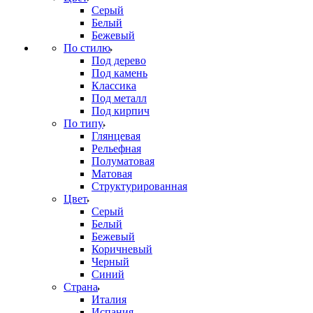
Серый
Белый
Бежевый
По стилю
Под дерево
Под камень
Классика
Под металл
Под кирпич
По типу
Глянцевая
Рельефная
Полуматовая
Матовая
Структурированная
Цвет
Серый
Белый
Бежевый
Коричневый
Черный
Синий
Страна
Италия
Испания