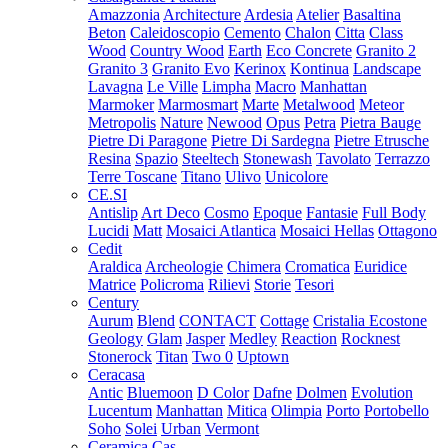
Amazzonia
Architecture
Ardesia
Atelier
Basaltina
Beton
Caleidoscopio
Cemento
Chalon
Citta
Class
Wood
Country Wood
Earth
Eco Concrete
Granito 2
Granito 3
Granito Evo
Kerinox
Kontinua
Landscape
Lavagna
Le Ville
Limpha
Macro
Manhattan
Marmoker
Marmosmart
Marte
Metalwood
Meteor
Metropolis
Nature
Newood
Opus
Petra
Pietra Bauge
Pietre Di Paragone
Pietre Di Sardegna
Pietre Etrusche
Resina
Spazio
Steeltech
Stonewash
Tavolato
Terrazzo
Terre Toscane
Titano
Ulivo
Unicolore
CE.SI
Antislip
Art Deco
Cosmo
Epoque
Fantasie
Full Body
Lucidi
Matt
Mosaici Atlantica
Mosaici Hellas
Ottagono
Cedit
Araldica
Archeologie
Chimera
Cromatica
Euridice
Matrice
Policroma
Rilievi
Storie
Tesori
Century
Aurum
Blend
CONTACT
Cottage
Cristalia
Ecostone
Geology
Glam
Jasper
Medley
Reaction
Rocknest
Stonerock
Titan
Two 0
Uptown
Ceracasa
Antic
Bluemoon
D Color
Dafne
Dolmen
Evolution
Lucentum
Manhattan
Mitica
Olimpia
Porto
Portobello
Soho
Solei
Urban
Vermont
Ceramica Cas