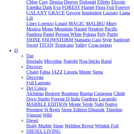
Chloe
Cray
Deniza
Denver
Dolomiti
Effetto
Ekzotic
Estetika Dark
Eva
FOREST
Flamel
Flora
Foil
Forever
GALAXY
GRACE
Gevorg
Inspiration
Lazzaro
Liana
Lili
Lines
Lorenzo
Lotani
MAGIC
MALIBU
Misty
Monica
Mono
Mountain
Naomi
Neutron
Pacific
Pandora
Pastel
Persian White
Poluna
Poly
Purity
SHINE
SNOWSTORM
Statuario Cara
Style
Sunheart
Sweet
TITAN
Tropicano
Valley
Соль-перец
D
Dar
Biselado
Microline
Nairobi
Noa-Sticks
Rural
Decocer
Chalet
Fabia
JAZZ
Liguria
Monte
Siena
Decovita
Full Lappato
Del Conca
Alchimia
Bioterre
Boutique
Burma
Carpegna
Climb
Deco Studio
Foreste D Italia
Gardena
Lavaredo
MARBLE EDITION
Monte Verde
Nabi
Native
Premiere
St Regis
Stone Edition Dinamik
Timeline
Vignoni
Wild
Diesel
Hoily Marble
Stage
Welding Rivest
Wrinkle Foil
DIESEL LIVING