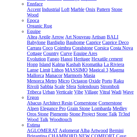
Ennface
Accent
Industrial
Loft
Marble
Onix
Pattern
Stone
Wood
Epoca
Organic Rug
Equipe
Altea
Argile
Arrow
Art Nouveau
Artisan
BALI
Babylone
Bardiglio
Bauhome
Caprice
Caprice Deco
Carrara
Coco
Coimbra
Coralstone
Corsica
Costa Nova
Cottage
Country
Curve
Equipe Ares
Evolution
Fango
Hanoi
Heritage
Hexatile cement
Hopp
Island
Kalma
Kasbah
Kromatika
La Riviera
Lanse
Limit
Lithos
MASSIMO
Magical 3
Magma
Mallorca
Manacor
Marmoris
Masia
Menorca
Metro
Micro
Octagon
Oxide
Porto
Raku
Rivoli
Sabbia
Scale
Sfera
Splendours
Stromboli
Tribeca
Urban
Verticale
Vibe
Village
Vitral
Wadi
Wave
Ergon
Abacus
Architect Resin
Cornerstone
Cornerstone
Alpen
Elegance Pro
Grain Stone
Lombarda
Medley
Oros Stone
Pigmento
Stone Project
Stone Talk
Tr3nd
Wood Talk
Woodtouch
Estima
AGLOMERAT
Aglomerat
Alba
Artwood
Bernini
Brigantina
CHAMBORD NEW
COMFORT
Cave