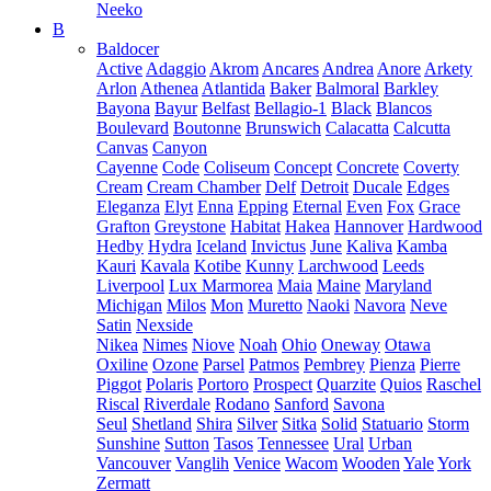
Neeko
B
Baldocer
Active
Adaggio
Akrom
Ancares
Andrea
Anore
Arkety
Arlon
Athenea
Atlantida
Baker
Balmoral
Barkley
Bayona
Bayur
Belfast
Bellagio-1
Black
Blancos
Boulevard
Boutonne
Brunswich
Calacatta
Calcutta
Canvas
Canyon
Cayenne
Code
Coliseum
Concept
Concrete
Coverty
Cream
Cream Chamber
Delf
Detroit
Ducale
Edges
Eleganza
Elyt
Enna
Epping
Eternal
Even
Fox
Grace
Grafton
Greystone
Habitat
Hakea
Hannover
Hardwood
Hedby
Hydra
Iceland
Invictus
June
Kaliva
Kamba
Kauri
Kavala
Kotibe
Kunny
Larchwood
Leeds
Liverpool
Lux Marmorea
Maia
Maine
Maryland
Michigan
Milos
Mon
Muretto
Naoki
Navora
Neve
Satin
Nexside
Nikea
Nimes
Niove
Noah
Ohio
Oneway
Otawa
Oxiline
Ozone
Parsel
Patmos
Pembrey
Pienza
Pierre
Piggot
Polaris
Portoro
Prospect
Quarzite
Quios
Raschel
Riscal
Riverdale
Rodano
Sanford
Savona
Seul
Shetland
Shira
Silver
Sitka
Solid
Statuario
Storm
Sunshine
Sutton
Tasos
Tennessee
Ural
Urban
Vancouver
Vanglih
Venice
Wacom
Wooden
Yale
York
Zermatt