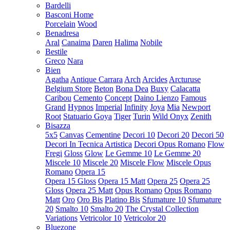
Bardelli
Basconi Home
Porcelain
Wood
Benadresa
Aral
Canaima
Daren
Halima
Nobile
Bestile
Greco
Nara
Bien
Agatha
Antique Carrara
Arch
Arcides
Arcturuse
Belgium Store
Beton
Bona Dea
Buxy
Calacatta
Caribou
Cemento
Concept
Daino Lienzo
Famous
Grand
Hypnos
Imperial
Infinity
Joya
Mia
Newport
Root
Statuario Goya
Tiger
Turin
Wild Onyx
Zenith
Bisazza
5x5
Canvas
Cementine
Decori 10
Decori 20
Decori 50
Decori In Tecnica Artistica
Decori Opus Romano
Flow
Fregi
Gloss
Glow
Le Gemme 10
Le Gemme 20
Miscele 10
Miscele 20
Miscele Flow
Miscele Opus
Romano
Opera 15
Opera 15 Gloss
Opera 15 Matt
Opera 25
Opera 25
Gloss
Opera 25 Matt
Opus Romano
Opus Romano
Matt
Oro
Oro Bis
Platino Bis
Sfumature 10
Sfumature
20
Smalto 10
Smalto 20
The Crystal Collection
Variations
Vetricolor 10
Vetricolor 20
Bluezone