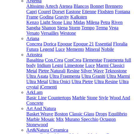
Argenta
Altissimo
Artech
Atenea
Blancos
Bonnet
Brennero
Capri
Courel
Dorset
Eastone
Etienne
Flodsten
Fontana
Frame
Godina
Gravity
Kalksten
Kenzo
Light Stone
Linz
Midas
Milena
Petra
Riven
Sangha
Shanon
Siena
Storm
Tempo
Terma
Vega
Venato
Versailles
Westone
Ariana
Concrea
Dorica
Epoque
Epoque 21
Essential
Floralia
Futura
Legend
Luce
Memento
Mineral
Nobile
Ariostea
Basaltina
Con.Crea
ConCrea
Elementae
Fragmenta full
body
Iridium
Legni
Limestone
Luce
Marmi Classici
Metal
Pietre Naturali
Resine
Silver Wave
Teknostone
Ultra Agata
Ultra Fragmenta
Ultra Graniti
Ultra Marmi
Ultra Metal
Ultra Onici
Ultra Pietre
Ultra Resine
Ultra
crystal
iCementi
ArkLam
Basic Line
Countertops
Marble
Stone
Style
Wood And
Concrete
Art And Natura
Basket Weave
Boston
Classic Glass
Drops
Equilibrio
Marble Mosaic
Mix
Murano Specchio
Octagon
Stonewood
Art&Natura Ceramica