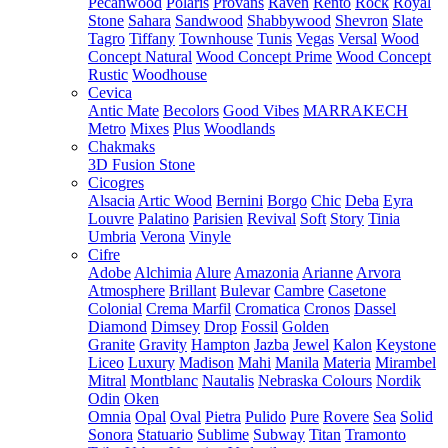
Pecanwood
Polaris
Provans
Raven
Rento
Rock
Royal
Stone
Sahara
Sandwood
Shabbywood
Shevron
Slate
Tagro
Tiffany
Townhouse
Tunis
Vegas
Versal
Wood
Concept Natural
Wood Concept Prime
Wood Concept
Rustic
Woodhouse
Cevica
Antic Mate
Becolors
Good Vibes
MARRAKECH
Metro
Mixes
Plus
Woodlands
Chakmaks
3D Fusion Stone
Cicogres
Alsacia
Artic Wood
Bernini
Borgo
Chic
Deba
Eyra
Louvre
Palatino
Parisien
Revival
Soft
Story
Tinia
Umbria
Verona
Vinyle
Cifre
Adobe
Alchimia
Alure
Amazonia
Arianne
Arvora
Atmosphere
Brillant
Bulevar
Cambre
Casetone
Colonial
Crema Marfil
Cromatica
Cronos
Dassel
Diamond
Dimsey
Drop
Fossil
Golden
Granite
Gravity
Hampton
Jazba
Jewel
Kalon
Keystone
Liceo
Luxury
Madison
Mahi
Manila
Materia
Mirambel
Mitral
Montblanc
Nautalis
Nebraska Colours
Nordik
Odin
Oken
Omnia
Opal
Oval
Pietra
Pulido
Pure
Rovere
Sea
Solid
Sonora
Statuario
Sublime
Subway
Titan
Tramonto