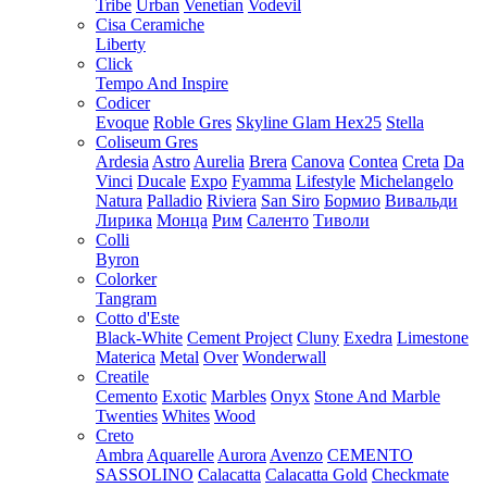
Tribe
Urban
Venetian
Vodevil
Cisa Ceramiche
Liberty
Click
Tempo And Inspire
Codicer
Evoque
Roble Gres
Skyline Glam Hex25
Stella
Coliseum Gres
Ardesia
Astro
Aurelia
Brera
Canova
Contea
Creta
Da
Vinci
Ducale
Expo
Fyamma
Lifestyle
Michelangelo
Natura
Palladio
Riviera
San Siro
Бормио
Вивальди
Лирика
Монца
Рим
Саленто
Тиволи
Colli
Byron
Colorker
Tangram
Cotto d'Este
Black-White
Cement Project
Cluny
Exedra
Limestone
Materica
Metal
Over
Wonderwall
Creatile
Cemento
Exotic
Marbles
Onyx
Stone And Marble
Twenties
Whites
Wood
Creto
Ambra
Aquarelle
Aurora
Avenzo
CEMENTO
SASSOLINO
Calacatta
Calacatta Gold
Checkmate