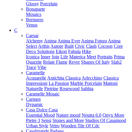
Glossy
Porcelain
Bonaparte
Mosaics
Brennero
Venus
C
Caesar
Alchemy
Anima
Anima Ever
Anima Futura
Anima
Select
Arthis
Autore
Built
Civic
Clash
Cocoon
Core
Deco Solutions
Eikon
Fabula
Hike
Iconica
Inner
Join
Life
Materica
Meet
Portraits
Prima
Quarzite
Relate Flame
Rever
Shapes Of Italy
Slab2
Trace
Vibe
Caramelle
Acquarelle
Antichita Classica
Arlecchino
Classica
Impressioni
La Passion
Marble Porcelain
Mattoni
Naturelle
Pietrine
Rosewood
Sabbia
Caramelle Mosaic
Carmen
Dynamic
Casa Dolce Casa
Essential Mood
Nature mood
Neutra 6.0
Onyx More
Pietre 3
Sensi
Stones and More
Studios Of Casamood
Urban Style
Vetro
Wooden Tile Of Cdc
Casalgrande Padana