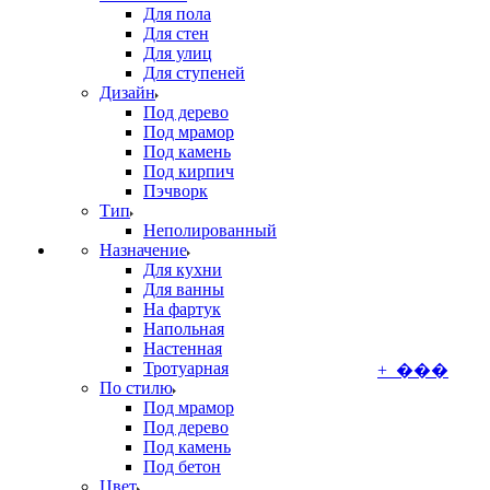
Для пола
Для стен
Для улиц
Для ступеней
Дизайн
Под дерево
Под мрамор
Под камень
Под кирпич
Пэчворк
Тип
Неполированный
Назначение
Для кухни
Для ванны
На фартук
Напольная
Настенная
Тротуарная
+ ���
По стилю
Под мрамор
Под дерево
Под камень
Под бетон
Цвет