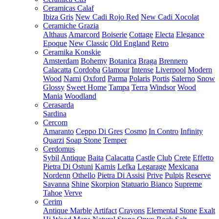
Ceramicas Calaf
Ibiza Gris
New Cadi Rojo Red
New Cadi Xocolat
Ceramiche Grazia
Althaus
Amarcord
Boiserie
Cottage
Electa
Elegance
Epoque
New Classic
Old England
Retro
Ceramika Konskie
Amsterdam
Bohemy
Botanica
Braga
Brennero
Calacatta
Cordoba
Glamour
Intense
Liverpool
Modern
Wood
Narni
Oxford
Parma
Polaris
Portis
Salerno
Snow
Glossy
Sweet Home
Tampa
Terra
Windsor
Wood
Mania
Woodland
Cerasarda
Sardina
Cercom
Amaranto
Ceppo Di Gres
Cosmo
In Contro
Infinity
Quarzi
Soap Stone
Temper
Cerdomus
Sybil
Antique
Baita
Calacatta
Castle
Club
Crete
Effetto
Pietra Di Ostuni
Karnis
Lefka
Legarage
Mexicana
Nordenn
Othello
Pietra Di Assisi
Prive
Pulpis
Reserve
Savanna
Shine
Skorpion
Statuario Bianco
Supreme
Tahoe
Verve
Cerim
Antique Marble
Artifact
Crayons
Elemental Stone
Exalt