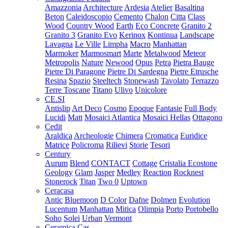
Amazzonia
Architecture
Ardesia
Atelier
Basaltina
Beton
Caleidoscopio
Cemento
Chalon
Citta
Class
Wood
Country Wood
Earth
Eco Concrete
Granito 2
Granito 3
Granito Evo
Kerinox
Kontinua
Landscape
Lavagna
Le Ville
Limpha
Macro
Manhattan
Marmoker
Marmosmart
Marte
Metalwood
Meteor
Metropolis
Nature
Newood
Opus
Petra
Pietra Bauge
Pietre Di Paragone
Pietre Di Sardegna
Pietre Etrusche
Resina
Spazio
Steeltech
Stonewash
Tavolato
Terrazzo
Terre Toscane
Titano
Ulivo
Unicolore
CE.SI
Antislip
Art Deco
Cosmo
Epoque
Fantasie
Full Body
Lucidi
Matt
Mosaici Atlantica
Mosaici Hellas
Ottagono
Cedit
Araldica
Archeologie
Chimera
Cromatica
Euridice
Matrice
Policroma
Rilievi
Storie
Tesori
Century
Aurum
Blend
CONTACT
Cottage
Cristalia
Ecostone
Geology
Glam
Jasper
Medley
Reaction
Rocknest
Stonerock
Titan
Two 0
Uptown
Ceracasa
Antic
Bluemoon
D Color
Dafne
Dolmen
Evolution
Lucentum
Manhattan
Mitica
Olimpia
Porto
Portobello
Soho
Solei
Urban
Vermont
Ceramica Cas