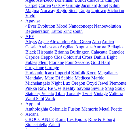
Aged
Art-Deco
Bohemian
Bondi
Calacatta
Camper
Carpet
Corten
Gatsby
Grunge
Jacquard
Joliet
Kilim
Magma
Norway
Regio
Steel
Tango
Uptown
Victorian
Vivid
Apavisa
4Ever
Evolution
Mood
Nanoconcept
Nanoevolution
Regeneration
Tattoo
Zinc
south
APE
Abyss
Agate
Alexandria
Alpi Green
Ama
Antico
Casale
Arabescato
Argillae
Augustus
Aurora
Bellagio
Black Hispania
Brianna
Burlington
Calacatta
Camelot
Caprice
Ceppo
Clos
Colourful
Cross
Dahlia
Eight
Fables
Fleur
Floriane
Four Seasons
Gold Hard
Greystone
Grunge
Harlequin
Icaro
Imperial
Kinfolk
Koen
Magallanes
Mandalay
Mare Di Sabbia
Medicea Marble
Michelangelo
Night Lux
Oregon
Oxyd Jewel
Piemonte
Pukka
Raw
Re Use
Reality
Savona
Seville
Snap
Souk
Statuary Venato
Tibur
Tonality
Twist
Vintage
Volterra
Wabi Sabi
Work
Appiani
Anthologhia
Coloniale
Fusion
Memorie
Metal
Poetic
Arcana
CROCCANTE
Komi
Les Bijoux
Ribe & Elburg
Stracciatella
Zaletti