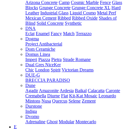
Arizona Concrete
Camp
Cosmic Marble
Fence
Glass
Blocks
Grunge Concrete
Grunge Concrete XL
Hard
Leather
Industrial Glass
Liquid Cosmo
Metal Perf
Mexican Cement
Ribbed
Ribbed Oxide
Shades of
Blind
Solid Concrete
Synthetic
DNA
Eclat
Enamel
Fancy
Match
Terrazzo
Dogma
Project Antibacterial
Dom Ceramiche
Domus Linea
Imperi
Piazza
Pietra
Strade Romane
Dual Gres NiceKer
Chic
London
Spirit
Victorian Dreams
DUE-G
BRECCIA PARADISO
Dune
Agadir
Amazonite
Ardesia
Baikal
Calacatta
Caronte
Cremabella
Diurne
Flat
Kit-Kat Mosaic
Leonardo
Mintons
Nusa
Quercus
Selene
Zement
Durstone
Indiga
Dvomo
Adrenaline
Ghost
Modular
Montecarlo
E