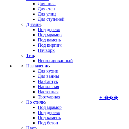
Для пола
Для стен
Для улиц
Для ступеней
Дизайн
Под дерево
Под мрамор
Под камень
Под кирпич
Пэчворк
Тип
Неполированный
Назначение
Для кухни
Для ванны
На фартук
Напольная
Настенная
Тротуарная
+ ���
По стилю
Под мрамор
Под дерево
Под камень
Под бетон
Цвет