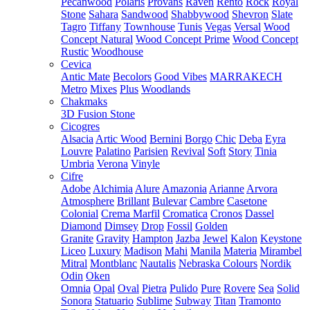
Pecanwood
Polaris
Provans
Raven
Rento
Rock
Royal
Stone
Sahara
Sandwood
Shabbywood
Shevron
Slate
Tagro
Tiffany
Townhouse
Tunis
Vegas
Versal
Wood
Concept Natural
Wood Concept Prime
Wood Concept
Rustic
Woodhouse
Cevica
Antic Mate
Becolors
Good Vibes
MARRAKECH
Metro
Mixes
Plus
Woodlands
Chakmaks
3D Fusion Stone
Cicogres
Alsacia
Artic Wood
Bernini
Borgo
Chic
Deba
Eyra
Louvre
Palatino
Parisien
Revival
Soft
Story
Tinia
Umbria
Verona
Vinyle
Cifre
Adobe
Alchimia
Alure
Amazonia
Arianne
Arvora
Atmosphere
Brillant
Bulevar
Cambre
Casetone
Colonial
Crema Marfil
Cromatica
Cronos
Dassel
Diamond
Dimsey
Drop
Fossil
Golden
Granite
Gravity
Hampton
Jazba
Jewel
Kalon
Keystone
Liceo
Luxury
Madison
Mahi
Manila
Materia
Mirambel
Mitral
Montblanc
Nautalis
Nebraska Colours
Nordik
Odin
Oken
Omnia
Opal
Oval
Pietra
Pulido
Pure
Rovere
Sea
Solid
Sonora
Statuario
Sublime
Subway
Titan
Tramonto