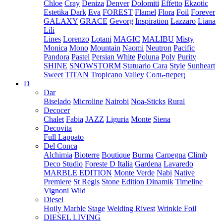
Chloe
Cray
Deniza
Denver
Dolomiti
Effetto
Ekzotic
Estetika Dark
Eva
FOREST
Flamel
Flora
Foil
Forever
GALAXY
GRACE
Gevorg
Inspiration
Lazzaro
Liana
Lili
Lines
Lorenzo
Lotani
MAGIC
MALIBU
Misty
Monica
Mono
Mountain
Naomi
Neutron
Pacific
Pandora
Pastel
Persian White
Poluna
Poly
Purity
SHINE
SNOWSTORM
Statuario Cara
Style
Sunheart
Sweet
TITAN
Tropicano
Valley
Соль-перец
D
Dar
Biselado
Microline
Nairobi
Noa-Sticks
Rural
Decocer
Chalet
Fabia
JAZZ
Liguria
Monte
Siena
Decovita
Full Lappato
Del Conca
Alchimia
Bioterre
Boutique
Burma
Carpegna
Climb
Deco Studio
Foreste D Italia
Gardena
Lavaredo
MARBLE EDITION
Monte Verde
Nabi
Native
Premiere
St Regis
Stone Edition Dinamik
Timeline
Vignoni
Wild
Diesel
Hoily Marble
Stage
Welding Rivest
Wrinkle Foil
DIESEL LIVING