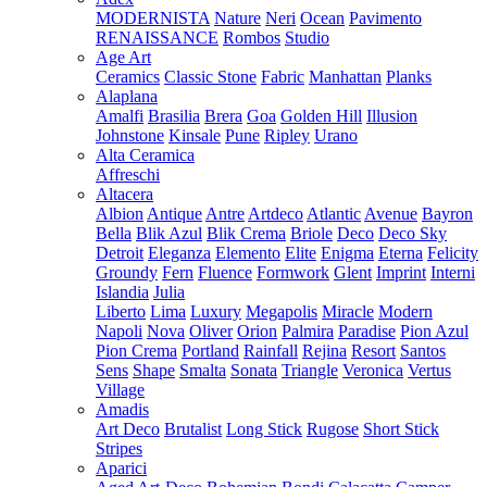
MODERNISTA
Nature
Neri
Ocean
Pavimento
RENAISSANCE
Rombos
Studio
Age Art
Ceramics
Classic Stone
Fabric
Manhattan
Planks
Alaplana
Amalfi
Brasilia
Brera
Goa
Golden Hill
Illusion
Johnstone
Kinsale
Pune
Ripley
Urano
Alta Ceramica
Affreschi
Altacera
Albion
Antique
Antre
Artdeco
Atlantic
Avenue
Bayron
Bella
Blik Azul
Blik Crema
Briole
Deco
Deco Sky
Detroit
Eleganza
Elemento
Elite
Enigma
Eterna
Felicity
Groundy
Fern
Fluence
Formwork
Glent
Imprint
Interni
Islandia
Julia
Liberto
Lima
Luxury
Megapolis
Miracle
Modern
Napoli
Nova
Oliver
Orion
Palmira
Paradise
Pion Azul
Pion Crema
Portland
Rainfall
Rejina
Resort
Santos
Sens
Shape
Smalta
Sonata
Triangle
Veronica
Vertus
Village
Amadis
Art Deco
Brutalist
Long Stick
Rugose
Short Stick
Stripes
Aparici