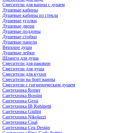
Смесители для ванны с душем
Душевые кабины
Душевые кабины из стекла
Душевые уголки
Душевые двери
Душевые поддоны
Душевые стойки
Душевые панели
Верхние души
Душевые лейки
Шланги для душа
Смесители для раковин
Смесители для душа
Смесители для кухни
Смесители на борт ванны
Смесители с гигиеническим душем
Сантехника Remer
Сантехника Bossini
Сантехника Gessi
Сантехника IB Rubinetti
Сантехника Giulini
Сантехника Nikolazzi
Сантехника Cisal
Сантехника Cea Design
Сантехника Fima Carlo frattini