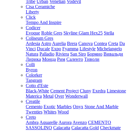
Tribe
Urban
Venetian
Vodevil
Cisa Ceramiche
Liberty
Click
Tempo And Inspire
Codicer
Evoque
Roble Gres
Skyline Glam Hex25
Stella
Coliseum Gres
Ardesia
Astro
Aurelia
Brera
Canova
Contea
Creta
Da
Vinci
Ducale
Expo
Fyamma
Lifestyle
Michelangelo
Natura
Palladio
Riviera
San Siro
Бормио
Вивальди
Лирика
Монца
Рим
Саленто
Тиволи
Colli
Byron
Colorker
Tangram
Cotto d'Este
Black-White
Cement Project
Cluny
Exedra
Limestone
Materica
Metal
Over
Wonderwall
Creatile
Cemento
Exotic
Marbles
Onyx
Stone And Marble
Twenties
Whites
Wood
Creto
Ambra
Aquarelle
Aurora
Avenzo
CEMENTO
SASSOLINO
Calacatta
Calacatta Gold
Checkmate