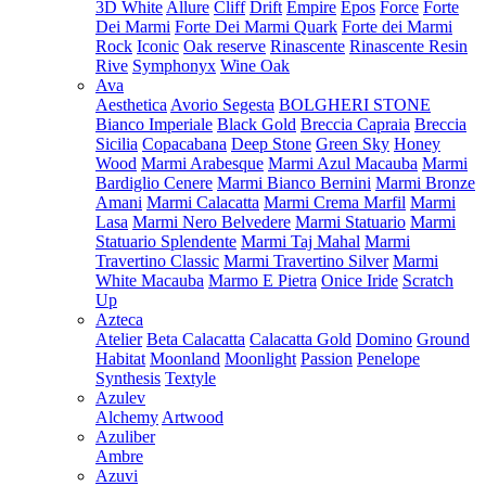
3D White
Allure
Cliff
Drift
Empire
Epos
Force
Forte
Dei Marmi
Forte Dei Marmi Quark
Forte dei Marmi
Rock
Iconic
Oak reserve
Rinascente
Rinascente Resin
Rive
Symphonyx
Wine Oak
Ava
Aesthetica
Avorio Segesta
BOLGHERI STONE
Bianco Imperiale
Black Gold
Breccia Capraia
Breccia
Sicilia
Copacabana
Deep Stone
Green Sky
Honey
Wood
Marmi Arabesque
Marmi Azul Macauba
Marmi
Bardiglio Cenere
Marmi Bianco Bernini
Marmi Bronze
Amani
Marmi Calacatta
Marmi Crema Marfil
Marmi
Lasa
Marmi Nero Belvedere
Marmi Statuario
Marmi
Statuario Splendente
Marmi Taj Mahal
Marmi
Travertino Classic
Marmi Travertino Silver
Marmi
White Macauba
Marmo E Pietra
Onice Iride
Scratch
Up
Azteca
Atelier
Beta Calacatta
Calacatta Gold
Domino
Ground
Habitat
Moonland
Moonlight
Passion
Penelope
Synthesis
Textyle
Azulev
Alchemy
Artwood
Azuliber
Ambre
Azuvi