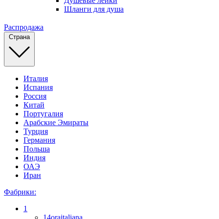
Душевые лейки
Шланги для душа
Распродажа
Страна
Италия
Испания
Россия
Китай
Португалия
Арабские Эмираты
Турция
Германия
Польша
Индия
ОАЭ
Иран
Фабрики:
1
14oraitaliana