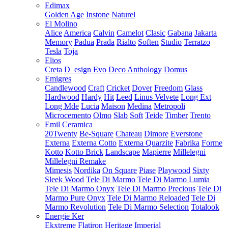
Edimax
Golden Age
Instone
Naturel
El Molino
Alice
America
Calvin
Camelot
Clasic
Gabana
Jakarta
Memory
Padua
Prada
Rialto
Soften
Studio
Terratzo
Tesla
Toja
Elios
Creta
D_esign Evo
Deco Anthology
Domus
Emigres
Candlewood
Craft
Cricket
Dover
Freedom
Glass
Hardwood
Hardy
Hit
Leed
Linus Velvete
Long Ext
Long Mde
Lucia
Maison
Medina
Metropoli
Microcemento
Olmo
Slab
Soft
Teide
Timber
Trento
Emil Ceramica
20Twenty
Be-Square
Chateau
Dimore
Everstone
Externa
Externa Cotto
Externa Quarzite
Fabrika
Forme
Kotto
Kotto Brick
Landscape
Mapierre
Millelegni
Millelegni Remake
Mimesis
Nordika
On Square
Piase
Playwood
Sixty
Sleek Wood
Tele Di Marmo
Tele Di Marmo Lumia
Tele Di Marmo Onyx
Tele Di Marmo Precious
Tele Di
Marmo Pure Onyx
Tele Di Marmo Reloaded
Tele Di
Marmo Revolution
Tele Di Marmo Selection
Totalook
Energie Ker
Ekxtreme
Flatiron
Heritage
Imperial