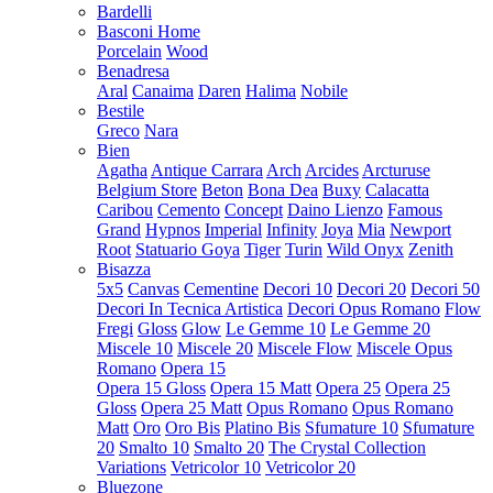
Bardelli
Basconi Home
Porcelain
Wood
Benadresa
Aral
Canaima
Daren
Halima
Nobile
Bestile
Greco
Nara
Bien
Agatha
Antique Carrara
Arch
Arcides
Arcturuse
Belgium Store
Beton
Bona Dea
Buxy
Calacatta
Caribou
Cemento
Concept
Daino Lienzo
Famous
Grand
Hypnos
Imperial
Infinity
Joya
Mia
Newport
Root
Statuario Goya
Tiger
Turin
Wild Onyx
Zenith
Bisazza
5x5
Canvas
Cementine
Decori 10
Decori 20
Decori 50
Decori In Tecnica Artistica
Decori Opus Romano
Flow
Fregi
Gloss
Glow
Le Gemme 10
Le Gemme 20
Miscele 10
Miscele 20
Miscele Flow
Miscele Opus
Romano
Opera 15
Opera 15 Gloss
Opera 15 Matt
Opera 25
Opera 25
Gloss
Opera 25 Matt
Opus Romano
Opus Romano
Matt
Oro
Oro Bis
Platino Bis
Sfumature 10
Sfumature
20
Smalto 10
Smalto 20
The Crystal Collection
Variations
Vetricolor 10
Vetricolor 20
Bluezone