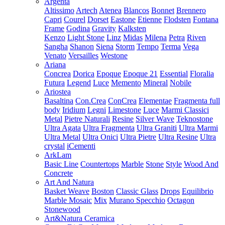
Argenta
Altissimo
Artech
Atenea
Blancos
Bonnet
Brennero
Capri
Courel
Dorset
Eastone
Etienne
Flodsten
Fontana
Frame
Godina
Gravity
Kalksten
Kenzo
Light Stone
Linz
Midas
Milena
Petra
Riven
Sangha
Shanon
Siena
Storm
Tempo
Terma
Vega
Venato
Versailles
Westone
Ariana
Concrea
Dorica
Epoque
Epoque 21
Essential
Floralia
Futura
Legend
Luce
Memento
Mineral
Nobile
Ariostea
Basaltina
Con.Crea
ConCrea
Elementae
Fragmenta full
body
Iridium
Legni
Limestone
Luce
Marmi Classici
Metal
Pietre Naturali
Resine
Silver Wave
Teknostone
Ultra Agata
Ultra Fragmenta
Ultra Graniti
Ultra Marmi
Ultra Metal
Ultra Onici
Ultra Pietre
Ultra Resine
Ultra
crystal
iCementi
ArkLam
Basic Line
Countertops
Marble
Stone
Style
Wood And
Concrete
Art And Natura
Basket Weave
Boston
Classic Glass
Drops
Equilibrio
Marble Mosaic
Mix
Murano Specchio
Octagon
Stonewood
Art&Natura Ceramica