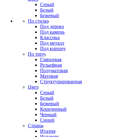
Серый
Белый
Бежевый
По стилю
Под дерево
Под камень
Классика
Под металл
Под кирпич
По типу
Глянцевая
Рельефная
Полуматовая
Матовая
Структурированная
Цвет
Серый
Белый
Бежевый
Коричневый
Черный
Синий
Страна
Италия
Испания