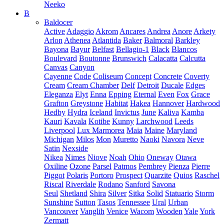
Neeko
B
Baldocer
Active
Adaggio
Akrom
Ancares
Andrea
Anore
Arkety
Arlon
Athenea
Atlantida
Baker
Balmoral
Barkley
Bayona
Bayur
Belfast
Bellagio-1
Black
Blancos
Boulevard
Boutonne
Brunswich
Calacatta
Calcutta
Canvas
Canyon
Cayenne
Code
Coliseum
Concept
Concrete
Coverty
Cream
Cream Chamber
Delf
Detroit
Ducale
Edges
Eleganza
Elyt
Enna
Epping
Eternal
Even
Fox
Grace
Grafton
Greystone
Habitat
Hakea
Hannover
Hardwood
Hedby
Hydra
Iceland
Invictus
June
Kaliva
Kamba
Kauri
Kavala
Kotibe
Kunny
Larchwood
Leeds
Liverpool
Lux Marmorea
Maia
Maine
Maryland
Michigan
Milos
Mon
Muretto
Naoki
Navora
Neve
Satin
Nexside
Nikea
Nimes
Niove
Noah
Ohio
Oneway
Otawa
Oxiline
Ozone
Parsel
Patmos
Pembrey
Pienza
Pierre
Piggot
Polaris
Portoro
Prospect
Quarzite
Quios
Raschel
Riscal
Riverdale
Rodano
Sanford
Savona
Seul
Shetland
Shira
Silver
Sitka
Solid
Statuario
Storm
Sunshine
Sutton
Tasos
Tennessee
Ural
Urban
Vancouver
Vanglih
Venice
Wacom
Wooden
Yale
York
Zermatt