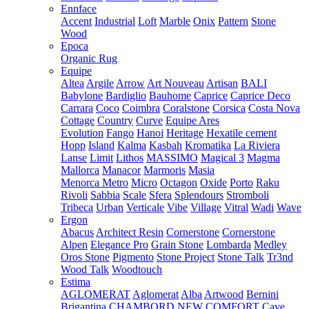
Ennface
Accent
Industrial
Loft
Marble
Onix
Pattern
Stone
Wood
Epoca
Organic Rug
Equipe
Altea
Argile
Arrow
Art Nouveau
Artisan
BALI
Babylone
Bardiglio
Bauhome
Caprice
Caprice Deco
Carrara
Coco
Coimbra
Coralstone
Corsica
Costa Nova
Cottage
Country
Curve
Equipe Ares
Evolution
Fango
Hanoi
Heritage
Hexatile cement
Hopp
Island
Kalma
Kasbah
Kromatika
La Riviera
Lanse
Limit
Lithos
MASSIMO
Magical 3
Magma
Mallorca
Manacor
Marmoris
Masia
Menorca
Metro
Micro
Octagon
Oxide
Porto
Raku
Rivoli
Sabbia
Scale
Sfera
Splendours
Stromboli
Tribeca
Urban
Verticale
Vibe
Village
Vitral
Wadi
Wave
Ergon
Abacus
Architect Resin
Cornerstone
Cornerstone
Alpen
Elegance Pro
Grain Stone
Lombarda
Medley
Oros Stone
Pigmento
Stone Project
Stone Talk
Tr3nd
Wood Talk
Woodtouch
Estima
AGLOMERAT
Aglomerat
Alba
Artwood
Bernini
Brigantina
CHAMBORD NEW
COMFORT
Cave