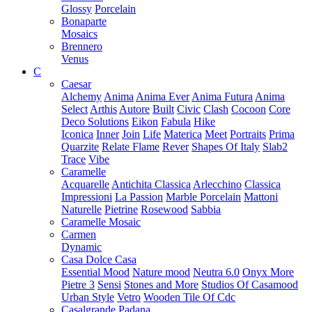
Glossy
Porcelain
Bonaparte
Mosaics
Brennero
Venus
C
Caesar
Alchemy
Anima
Anima Ever
Anima Futura
Anima
Select
Arthis
Autore
Built
Civic
Clash
Cocoon
Core
Deco Solutions
Eikon
Fabula
Hike
Iconica
Inner
Join
Life
Materica
Meet
Portraits
Prima
Quarzite
Relate Flame
Rever
Shapes Of Italy
Slab2
Trace
Vibe
Caramelle
Acquarelle
Antichita Classica
Arlecchino
Classica
Impressioni
La Passion
Marble Porcelain
Mattoni
Naturelle
Pietrine
Rosewood
Sabbia
Caramelle Mosaic
Carmen
Dynamic
Casa Dolce Casa
Essential Mood
Nature mood
Neutra 6.0
Onyx More
Pietre 3
Sensi
Stones and More
Studios Of Casamood
Urban Style
Vetro
Wooden Tile Of Cdc
Casalgrande Padana