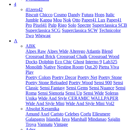
4
41zero42
Biscuit
Chicco
Cosmo
Dandy
Futura
Hops
Italic
Jumble
Kappa
Mou
Nok
Otto
Paper41 Lux
Paper41
Pro
Pixel41
Pulp
Rigo
Solo
Spectre
Superclassica SCB
Superclassica SCG
Superclassica SCW
Technicolor
Two
Wigwag
A
ABK
Alpes Raw
Alpes Wide
Alterego
Atlantis
Blend
Crossroad Brick
Crossroad Chalk
Crossroad Wood
Docks
Dolphin
Eco Chic
Ghost
Interno 9
Lab325
Monolith
Native
Nesting Room
Out.20
Pietra Viva
Play
Poetry Colors
Poetry Decor
Poetry Net
Poetry Stone
Poetry Stone Reloaded
Poetry Wood
Sensi 900
Sensi
Classic
Sensi Fantasy
Sensi Gems
Sensi Nuance
Sensi
Roma
Sensi Signoria
Sensi Up
Sensi Wide
Soleras
Unika
Wide And Style CERAMIC WALLPAPER
Wide And Style Mini
Wide And Style Mini Vol2
Absolut Keramika
Amund
Axel
Caristo
Celebes
Corfu
Ellesmere
Galapagos
Islandia
Java
Marshall
Mindanao
Sajalin
Troya
Vannatu
Vintage
Adex