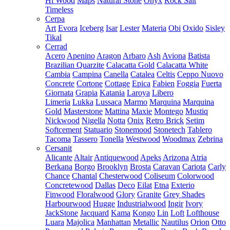
Hi Wood
Maps
Natural Stone
Onyx
Rock Salt
Timeless
Cerpa
Art
Evora
Iceberg
Isar
Lester
Materia
Obi
Oxido
Sisley
Tikal
Cerrad
Acero
Apenino
Aragon
Arbaro
Ash
Aviona
Batista
Brazilian Quarzite
Calacatta Gold
Calacatta White
Cambia
Campina
Canella
Catalea
Celtis
Ceppo Nuovo
Concrete
Cortone
Cottage
Epica
Fabien
Foggia
Fuerta
Giornata
Grapia
Katania
Laroya
Libero
Limeria
Lukka
Lussaca
Marmo
Marquina
Marquina
Gold
Masterstone
Mattina
Maxie
Montego
Mustiq
Nickwood
Nigella
Notta
Onix
Retro Brick
Setim
Softcement
Statuario
Stonemood
Stonetech
Tablero
Tacoma
Tassero
Tonella
Westwood
Woodmax
Zebrina
Cersanit
Alicante
Altair
Antiquewood
Apeks
Arizona
Atria
Berkana
Borgo
Brooklyn
Brosta
Caravan
Cariota
Carly
Chance
Chantal
Chesterwood
Coliseum
Colorwood
Concretewood
Dallas
Deco
Eilat
Etna
Exterio
Finwood
Floralwood
Glory
Granite
Grey Shades
Harbourwood
Hugge
Industrialwood
Ingir
Ivory
JackStone
Jacquard
Kama
Kongo
Lin
Loft
Lofthouse
Luara
Majolica
Manhattan
Metallic
Nautilus
Orion
Otto