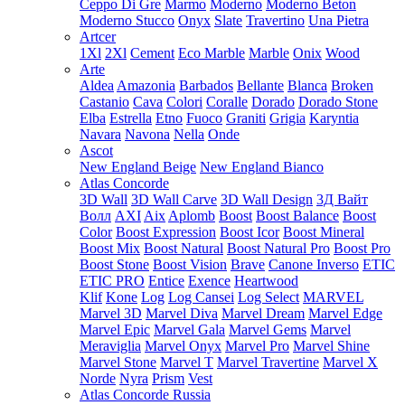
Ceppo Di Gre
Marmo
Moderno
Moderno Beton
Moderno Stucco
Onyx
Slate
Travertino
Una Pietra
Artcer
1Xl
2Xl
Cement
Eco Marble
Marble
Onix
Wood
Arte
Aldea
Amazonia
Barbados
Bellante
Blanca
Broken
Castanio
Cava
Colori
Coralle
Dorado
Dorado Stone
Elba
Estrella
Etno
Fuoco
Graniti
Grigia
Karyntia
Navara
Navona
Nella
Onde
Ascot
New England Beige
New England Bianco
Atlas Concorde
3D Wall
3D Wall Carve
3D Wall Design
3Д Вайт
Волл
AXI
Aix
Aplomb
Boost
Boost Balance
Boost
Color
Boost Expression
Boost Icor
Boost Mineral
Boost Mix
Boost Natural
Boost Natural Pro
Boost Pro
Boost Stone
Boost Vision
Brave
Canone Inverso
ETIC
ETIC PRO
Entice
Exence
Heartwood
Klif
Kone
Log
Log Cansei
Log Select
MARVEL
Marvel 3D
Marvel Diva
Marvel Dream
Marvel Edge
Marvel Epic
Marvel Gala
Marvel Gems
Marvel
Meraviglia
Marvel Onyx
Marvel Pro
Marvel Shine
Marvel Stone
Marvel T
Marvel Travertine
Marvel X
Norde
Nyra
Prism
Vest
Atlas Concorde Russia