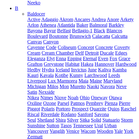
Neeko
B
Baldocer
Active
Adaggio
Akrom
Ancares
Andrea
Anore
Arkety
Arlon
Athenea
Atlantida
Baker
Balmoral
Barkley
Bayona
Bayur
Belfast
Bellagio-1
Black
Blancos
Boulevard
Boutonne
Brunswich
Calacatta
Calcutta
Canvas
Canyon
Cayenne
Code
Coliseum
Concept
Concrete
Coverty
Cream
Cream Chamber
Delf
Detroit
Ducale
Edges
Eleganza
Elyt
Enna
Epping
Eternal
Even
Fox
Grace
Grafton
Greystone
Habitat
Hakea
Hannover
Hardwood
Hedby
Hydra
Iceland
Invictus
June
Kaliva
Kamba
Kauri
Kavala
Kotibe
Kunny
Larchwood
Leeds
Liverpool
Lux Marmorea
Maia
Maine
Maryland
Michigan
Milos
Mon
Muretto
Naoki
Navora
Neve
Satin
Nexside
Nikea
Nimes
Niove
Noah
Ohio
Oneway
Otawa
Oxiline
Ozone
Parsel
Patmos
Pembrey
Pienza
Pierre
Piggot
Polaris
Portoro
Prospect
Quarzite
Quios
Raschel
Riscal
Riverdale
Rodano
Sanford
Savona
Seul
Shetland
Shira
Silver
Sitka
Solid
Statuario
Storm
Sunshine
Sutton
Tasos
Tennessee
Ural
Urban
Vancouver
Vanglih
Venice
Wacom
Wooden
Yale
York
Zermatt