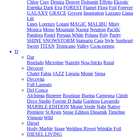
Chloe
Cray
Deniza
Denver
Dolomiti
Effetto
Ekzotic
Estetika Dark
Eva
FOREST
Flamel
Flora
Foil
Forever
GALAXY
GRACE
Gevorg
Inspiration
Lazzaro
Liana
Lili
Lines
Lorenzo
Lotani
MAGIC
MALIBU
Misty
Monica
Mono
Mountain
Naomi
Neutron
Pacific
Pandora
Pastel
Persian White
Poluna
Poly
Purity
SHINE
SNOWSTORM
Statuario Cara
Style
Sunheart
Sweet
TITAN
Tropicano
Valley
Соль-перец
D
Dar
Biselado
Microline
Nairobi
Noa-Sticks
Rural
Decocer
Chalet
Fabia
JAZZ
Liguria
Monte
Siena
Decovita
Full Lappato
Del Conca
Alchimia
Bioterre
Boutique
Burma
Carpegna
Climb
Deco Studio
Foreste D Italia
Gardena
Lavaredo
MARBLE EDITION
Monte Verde
Nabi
Native
Premiere
St Regis
Stone Edition Dinamik
Timeline
Vignoni
Wild
Diesel
Hoily Marble
Stage
Welding Rivest
Wrinkle Foil
DIESEL LIVING