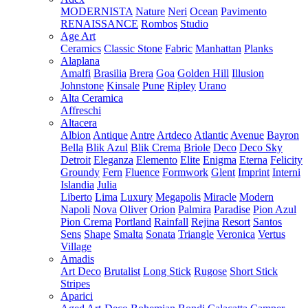
MODERNISTA
Nature
Neri
Ocean
Pavimento
RENAISSANCE
Rombos
Studio
Age Art
Ceramics
Classic Stone
Fabric
Manhattan
Planks
Alaplana
Amalfi
Brasilia
Brera
Goa
Golden Hill
Illusion
Johnstone
Kinsale
Pune
Ripley
Urano
Alta Ceramica
Affreschi
Altacera
Albion
Antique
Antre
Artdeco
Atlantic
Avenue
Bayron
Bella
Blik Azul
Blik Crema
Briole
Deco
Deco Sky
Detroit
Eleganza
Elemento
Elite
Enigma
Eterna
Felicity
Groundy
Fern
Fluence
Formwork
Glent
Imprint
Interni
Islandia
Julia
Liberto
Lima
Luxury
Megapolis
Miracle
Modern
Napoli
Nova
Oliver
Orion
Palmira
Paradise
Pion Azul
Pion Crema
Portland
Rainfall
Rejina
Resort
Santos
Sens
Shape
Smalta
Sonata
Triangle
Veronica
Vertus
Village
Amadis
Art Deco
Brutalist
Long Stick
Rugose
Short Stick
Stripes
Aparici