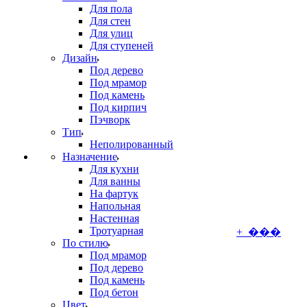
Для пола
Для стен
Для улиц
Для ступеней
Дизайн
Под дерево
Под мрамор
Под камень
Под кирпич
Пэчворк
Тип
Неполированный
Назначение
Для кухни
Для ванны
На фартук
Напольная
Настенная
Тротуарная
+ ���
По стилю
Под мрамор
Под дерево
Под камень
Под бетон
Цвет