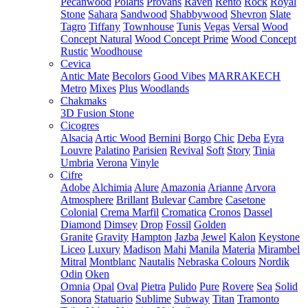
Pecanwood
Polaris
Provans
Raven
Rento
Rock
Royal
Stone
Sahara
Sandwood
Shabbywood
Shevron
Slate
Tagro
Tiffany
Townhouse
Tunis
Vegas
Versal
Wood
Concept Natural
Wood Concept Prime
Wood Concept
Rustic
Woodhouse
Cevica
Antic Mate
Becolors
Good Vibes
MARRAKECH
Metro
Mixes
Plus
Woodlands
Chakmaks
3D Fusion Stone
Cicogres
Alsacia
Artic Wood
Bernini
Borgo
Chic
Deba
Eyra
Louvre
Palatino
Parisien
Revival
Soft
Story
Tinia
Umbria
Verona
Vinyle
Cifre
Adobe
Alchimia
Alure
Amazonia
Arianne
Arvora
Atmosphere
Brillant
Bulevar
Cambre
Casetone
Colonial
Crema Marfil
Cromatica
Cronos
Dassel
Diamond
Dimsey
Drop
Fossil
Golden
Granite
Gravity
Hampton
Jazba
Jewel
Kalon
Keystone
Liceo
Luxury
Madison
Mahi
Manila
Materia
Mirambel
Mitral
Montblanc
Nautalis
Nebraska Colours
Nordik
Odin
Oken
Omnia
Opal
Oval
Pietra
Pulido
Pure
Rovere
Sea
Solid
Sonora
Statuario
Sublime
Subway
Titan
Tramonto