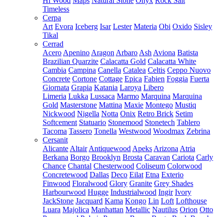
Hi Wood
Maps
Natural Stone
Onyx
Rock Salt
Timeless
Cerpa
Art
Evora
Iceberg
Isar
Lester
Materia
Obi
Oxido
Sisley
Tikal
Cerrad
Acero
Apenino
Aragon
Arbaro
Ash
Aviona
Batista
Brazilian Quarzite
Calacatta Gold
Calacatta White
Cambia
Campina
Canella
Catalea
Celtis
Ceppo Nuovo
Concrete
Cortone
Cottage
Epica
Fabien
Foggia
Fuerta
Giornata
Grapia
Katania
Laroya
Libero
Limeria
Lukka
Lussaca
Marmo
Marquina
Marquina
Gold
Masterstone
Mattina
Maxie
Montego
Mustiq
Nickwood
Nigella
Notta
Onix
Retro Brick
Setim
Softcement
Statuario
Stonemood
Stonetech
Tablero
Tacoma
Tassero
Tonella
Westwood
Woodmax
Zebrina
Cersanit
Alicante
Altair
Antiquewood
Apeks
Arizona
Atria
Berkana
Borgo
Brooklyn
Brosta
Caravan
Cariota
Carly
Chance
Chantal
Chesterwood
Coliseum
Colorwood
Concretewood
Dallas
Deco
Eilat
Etna
Exterio
Finwood
Floralwood
Glory
Granite
Grey Shades
Harbourwood
Hugge
Industrialwood
Ingir
Ivory
JackStone
Jacquard
Kama
Kongo
Lin
Loft
Lofthouse
Luara
Majolica
Manhattan
Metallic
Nautilus
Orion
Otto