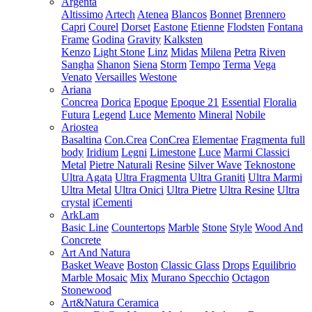
Argenta
Altissimo
Artech
Atenea
Blancos
Bonnet
Brennero
Capri
Courel
Dorset
Eastone
Etienne
Flodsten
Fontana
Frame
Godina
Gravity
Kalksten
Kenzo
Light Stone
Linz
Midas
Milena
Petra
Riven
Sangha
Shanon
Siena
Storm
Tempo
Terma
Vega
Venato
Versailles
Westone
Ariana
Concrea
Dorica
Epoque
Epoque 21
Essential
Floralia
Futura
Legend
Luce
Memento
Mineral
Nobile
Ariostea
Basaltina
Con.Crea
ConCrea
Elementae
Fragmenta full
body
Iridium
Legni
Limestone
Luce
Marmi Classici
Metal
Pietre Naturali
Resine
Silver Wave
Teknostone
Ultra Agata
Ultra Fragmenta
Ultra Graniti
Ultra Marmi
Ultra Metal
Ultra Onici
Ultra Pietre
Ultra Resine
Ultra
crystal
iCementi
ArkLam
Basic Line
Countertops
Marble
Stone
Style
Wood And
Concrete
Art And Natura
Basket Weave
Boston
Classic Glass
Drops
Equilibrio
Marble Mosaic
Mix
Murano Specchio
Octagon
Stonewood
Art&Natura Ceramica