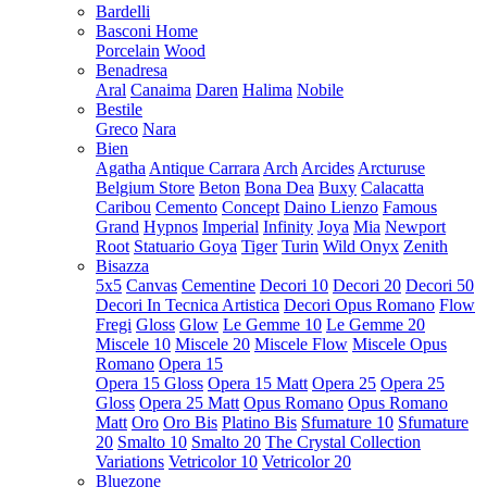
Bardelli
Basconi Home
Porcelain
Wood
Benadresa
Aral
Canaima
Daren
Halima
Nobile
Bestile
Greco
Nara
Bien
Agatha
Antique Carrara
Arch
Arcides
Arcturuse
Belgium Store
Beton
Bona Dea
Buxy
Calacatta
Caribou
Cemento
Concept
Daino Lienzo
Famous
Grand
Hypnos
Imperial
Infinity
Joya
Mia
Newport
Root
Statuario Goya
Tiger
Turin
Wild Onyx
Zenith
Bisazza
5x5
Canvas
Cementine
Decori 10
Decori 20
Decori 50
Decori In Tecnica Artistica
Decori Opus Romano
Flow
Fregi
Gloss
Glow
Le Gemme 10
Le Gemme 20
Miscele 10
Miscele 20
Miscele Flow
Miscele Opus
Romano
Opera 15
Opera 15 Gloss
Opera 15 Matt
Opera 25
Opera 25
Gloss
Opera 25 Matt
Opus Romano
Opus Romano
Matt
Oro
Oro Bis
Platino Bis
Sfumature 10
Sfumature
20
Smalto 10
Smalto 20
The Crystal Collection
Variations
Vetricolor 10
Vetricolor 20
Bluezone