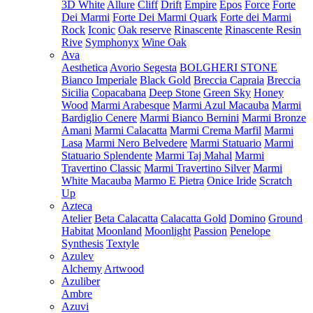
3D White
Allure
Cliff
Drift
Empire
Epos
Force
Forte
Dei Marmi
Forte Dei Marmi Quark
Forte dei Marmi
Rock
Iconic
Oak reserve
Rinascente
Rinascente Resin
Rive
Symphonyx
Wine Oak
Ava
Aesthetica
Avorio Segesta
BOLGHERI STONE
Bianco Imperiale
Black Gold
Breccia Capraia
Breccia
Sicilia
Copacabana
Deep Stone
Green Sky
Honey
Wood
Marmi Arabesque
Marmi Azul Macauba
Marmi
Bardiglio Cenere
Marmi Bianco Bernini
Marmi Bronze
Amani
Marmi Calacatta
Marmi Crema Marfil
Marmi
Lasa
Marmi Nero Belvedere
Marmi Statuario
Marmi
Statuario Splendente
Marmi Taj Mahal
Marmi
Travertino Classic
Marmi Travertino Silver
Marmi
White Macauba
Marmo E Pietra
Onice Iride
Scratch
Up
Azteca
Atelier
Beta Calacatta
Calacatta Gold
Domino
Ground
Habitat
Moonland
Moonlight
Passion
Penelope
Synthesis
Textyle
Azulev
Alchemy
Artwood
Azuliber
Ambre
Azuvi