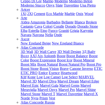
Ceppo Di Gre
Marmo
Moderno
Moderno Beton
Moderno Stucco
Onyx
Slate
Travertino
Una Pietra
Artcer
1Xl
2Xl
Cement
Eco Marble
Marble
Onix
Wood
Arte
Aldea
Amazonia
Barbados
Bellante
Blanca
Broken
Castanio
Cava
Colori
Coralle
Dorado
Dorado Stone
Elba
Estrella
Etno
Fuoco
Graniti
Grigia
Karyntia
Navara
Navona
Nella
Onde
Ascot
New England Beige
New England Bianco
Atlas Concorde
3D Wall
3D Wall Carve
3D Wall Design
3Д Вайт
Волл
AXI
Aix
Aplomb
Boost
Boost Balance
Boost
Color
Boost Expression
Boost Icor
Boost Mineral
Boost Mix
Boost Natural
Boost Natural Pro
Boost Pro
Boost Stone
Boost Vision
Brave
Canone Inverso
ETIC
ETIC PRO
Entice
Exence
Heartwood
Klif
Kone
Log
Log Cansei
Log Select
MARVEL
Marvel 3D
Marvel Diva
Marvel Dream
Marvel Edge
Marvel Epic
Marvel Gala
Marvel Gems
Marvel
Meraviglia
Marvel Onyx
Marvel Pro
Marvel Shine
Marvel Stone
Marvel T
Marvel Travertine
Marvel X
Norde
Nyra
Prism
Vest
Atlas Concorde Russia