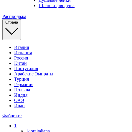
Душевые лейки
Шланги для душа
Распродажа
Страна
Италия
Испания
Россия
Китай
Португалия
Арабские Эмираты
Турция
Германия
Польша
Индия
ОАЭ
Иран
Фабрики:
1
14oraitaliana