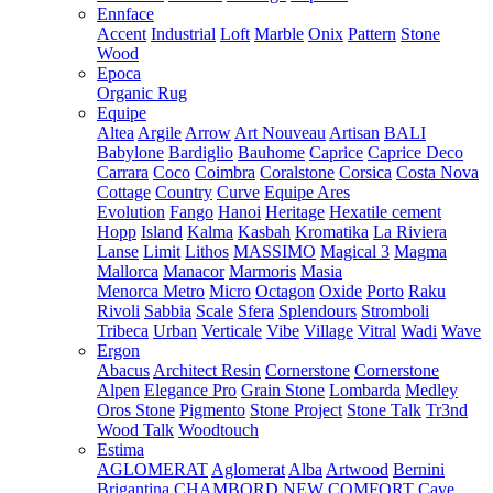
Ennface
Accent
Industrial
Loft
Marble
Onix
Pattern
Stone
Wood
Epoca
Organic Rug
Equipe
Altea
Argile
Arrow
Art Nouveau
Artisan
BALI
Babylone
Bardiglio
Bauhome
Caprice
Caprice Deco
Carrara
Coco
Coimbra
Coralstone
Corsica
Costa Nova
Cottage
Country
Curve
Equipe Ares
Evolution
Fango
Hanoi
Heritage
Hexatile cement
Hopp
Island
Kalma
Kasbah
Kromatika
La Riviera
Lanse
Limit
Lithos
MASSIMO
Magical 3
Magma
Mallorca
Manacor
Marmoris
Masia
Menorca
Metro
Micro
Octagon
Oxide
Porto
Raku
Rivoli
Sabbia
Scale
Sfera
Splendours
Stromboli
Tribeca
Urban
Verticale
Vibe
Village
Vitral
Wadi
Wave
Ergon
Abacus
Architect Resin
Cornerstone
Cornerstone
Alpen
Elegance Pro
Grain Stone
Lombarda
Medley
Oros Stone
Pigmento
Stone Project
Stone Talk
Tr3nd
Wood Talk
Woodtouch
Estima
AGLOMERAT
Aglomerat
Alba
Artwood
Bernini
Brigantina
CHAMBORD NEW
COMFORT
Cave