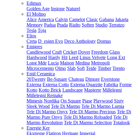
Edimax
Golden Age
Instone
Naturel
El Molino
Alice
America
Calvin
Camelot
Clasic
Gabana
Jakarta
Memory
Padua
Prada
Rialto
Soften
Studio
Terratzo
Tesla
Toja
Elios
Creta
D_esign Evo
Deco Anthology
Domus
Emigres
Candlewood
Craft
Cricket
Dover
Freedom
Glass
Hardwood
Hardy
Hit
Leed
Linus Velvete
Long Ext
Long Mde
Lucia
Maison
Medina
Metropoli
Microcemento
Olmo
Slab
Soft
Teide
Timber
Trento
Emil Ceramica
20Twenty
Be-Square
Chateau
Dimore
Everstone
Externa
Externa Cotto
Externa Quarzite
Fabrika
Forme
Kotto
Kotto Brick
Landscape
Mapierre
Millelegni
Millelegni Remake
Mimesis
Nordika
On Square
Piase
Playwood
Sixty
Sleek Wood
Tele Di Marmo
Tele Di Marmo Lumia
Tele Di Marmo Onyx
Tele Di Marmo Precious
Tele Di
Marmo Pure Onyx
Tele Di Marmo Reloaded
Tele Di
Marmo Revolution
Tele Di Marmo Selection
Totalook
Energie Ker
Ekxtreme
Flatiron
Heritage
Imperial