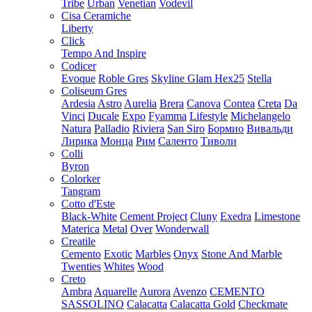
Tribe
Urban
Venetian
Vodevil
Cisa Ceramiche
Liberty
Click
Tempo And Inspire
Codicer
Evoque
Roble Gres
Skyline Glam Hex25
Stella
Coliseum Gres
Ardesia
Astro
Aurelia
Brera
Canova
Contea
Creta
Da
Vinci
Ducale
Expo
Fyamma
Lifestyle
Michelangelo
Natura
Palladio
Riviera
San Siro
Бормио
Вивальди
Лирика
Монца
Рим
Саленто
Тиволи
Colli
Byron
Colorker
Tangram
Cotto d'Este
Black-White
Cement Project
Cluny
Exedra
Limestone
Materica
Metal
Over
Wonderwall
Creatile
Cemento
Exotic
Marbles
Onyx
Stone And Marble
Twenties
Whites
Wood
Creto
Ambra
Aquarelle
Aurora
Avenzo
CEMENTO
SASSOLINO
Calacatta
Calacatta Gold
Checkmate