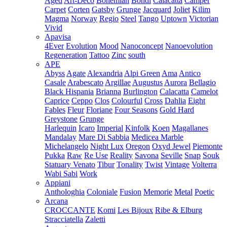
Aged
Art-Deco
Bohemian
Bondi
Calacatta
Camper
Carpet
Corten
Gatsby
Grunge
Jacquard
Joliet
Kilim
Magma
Norway
Regio
Steel
Tango
Uptown
Victorian
Vivid
Apavisa
4Ever
Evolution
Mood
Nanoconcept
Nanoevolution
Regeneration
Tattoo
Zinc
south
APE
Abyss
Agate
Alexandria
Alpi Green
Ama
Antico
Casale
Arabescato
Argillae
Augustus
Aurora
Bellagio
Black Hispania
Brianna
Burlington
Calacatta
Camelot
Caprice
Ceppo
Clos
Colourful
Cross
Dahlia
Eight
Fables
Fleur
Floriane
Four Seasons
Gold Hard
Greystone
Grunge
Harlequin
Icaro
Imperial
Kinfolk
Koen
Magallanes
Mandalay
Mare Di Sabbia
Medicea Marble
Michelangelo
Night Lux
Oregon
Oxyd Jewel
Piemonte
Pukka
Raw
Re Use
Reality
Savona
Seville
Snap
Souk
Statuary Venato
Tibur
Tonality
Twist
Vintage
Volterra
Wabi Sabi
Work
Appiani
Anthologhia
Coloniale
Fusion
Memorie
Metal
Poetic
Arcana
CROCCANTE
Komi
Les Bijoux
Ribe & Elburg
Stracciatella
Zaletti