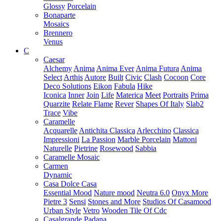
Glossy
Porcelain
Bonaparte
Mosaics
Brennero
Venus
C
Caesar
Alchemy
Anima
Anima Ever
Anima Futura
Anima
Select
Arthis
Autore
Built
Civic
Clash
Cocoon
Core
Deco Solutions
Eikon
Fabula
Hike
Iconica
Inner
Join
Life
Materica
Meet
Portraits
Prima
Quarzite
Relate Flame
Rever
Shapes Of Italy
Slab2
Trace
Vibe
Caramelle
Acquarelle
Antichita Classica
Arlecchino
Classica
Impressioni
La Passion
Marble Porcelain
Mattoni
Naturelle
Pietrine
Rosewood
Sabbia
Caramelle Mosaic
Carmen
Dynamic
Casa Dolce Casa
Essential Mood
Nature mood
Neutra 6.0
Onyx More
Pietre 3
Sensi
Stones and More
Studios Of Casamood
Urban Style
Vetro
Wooden Tile Of Cdc
Casalgrande Padana