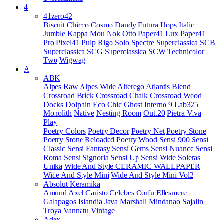
4
41zero42
Biscuit
Chicco
Cosmo
Dandy
Futura
Hops
Italic
Jumble
Kappa
Mou
Nok
Otto
Paper41 Lux
Paper41
Pro
Pixel41
Pulp
Rigo
Solo
Spectre
Superclassica SCB
Superclassica SCG
Superclassica SCW
Technicolor
Two
Wigwag
A
ABK
Alpes Raw
Alpes Wide
Alterego
Atlantis
Blend
Crossroad Brick
Crossroad Chalk
Crossroad Wood
Docks
Dolphin
Eco Chic
Ghost
Interno 9
Lab325
Monolith
Native
Nesting Room
Out.20
Pietra Viva
Play
Poetry Colors
Poetry Decor
Poetry Net
Poetry Stone
Poetry Stone Reloaded
Poetry Wood
Sensi 900
Sensi
Classic
Sensi Fantasy
Sensi Gems
Sensi Nuance
Sensi
Roma
Sensi Signoria
Sensi Up
Sensi Wide
Soleras
Unika
Wide And Style CERAMIC WALLPAPER
Wide And Style Mini
Wide And Style Mini Vol2
Absolut Keramika
Amund
Axel
Caristo
Celebes
Corfu
Ellesmere
Galapagos
Islandia
Java
Marshall
Mindanao
Sajalin
Troya
Vannatu
Vintage
Adex