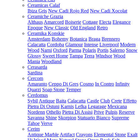
Ceramicas Calaf
Ibiza Gris
New Cadi Rojo Red
New Cadi Xocolat
Ceramiche Grazia
Althaus
Amarcord
Boiserie
Cottage
Electa
Elegance
Epoque
New Classic
Old England
Retro
Ceramika Konskie
Amsterdam
Bohemy
Botanica
Braga
Brennero
Calacatta
Cordoba
Glamour
Intense
Liverpool
Modern
Wood
Narni
Oxford
Parma
Polaris
Portis
Salerno
Snow
Glossy
Sweet Home
Tampa
Terra
Windsor
Wood
Mania
Woodland
Cerasarda
Sardina
Cercom
Amaranto
Ceppo Di Gres
Cosmo
In Contro
Infinity
Quarzi
Soap Stone
Temper
Cerdomus
Sybil
Antique
Baita
Calacatta
Castle
Club
Crete
Effetto
Pietra Di Ostuni
Karnis
Lefka
Legarage
Mexicana
Nordenn
Othello
Pietra Di Assisi
Prive
Pulpis
Reserve
Savanna
Shine
Skorpion
Statuario Bianco
Supreme
Tahoe
Verve
Cerim
Antique Marble
Artifact
Crayons
Elemental Stone
Exalt