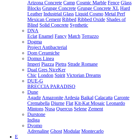
Arizona Concrete
Camp
Cosmic Marble
Fence
Glass
Blocks
Grunge Concrete
Grunge Concrete XL
Hard
Leather
Industrial Glass
Liquid Cosmo
Metal Perf
Mexican Cement
Ribbed
Ribbed Oxide
Shades of
Blind
Solid Concrete
Synthetic
DNA
Eclat
Enamel
Fancy
Match
Terrazzo
Dogma
Project Antibacterial
Dom Ceramiche
Domus Linea
Imperi
Piazza
Pietra
Strade Romane
Dual Gres NiceKer
Chic
London
Spirit
Victorian Dreams
DUE-G
BRECCIA PARADISO
Dune
Agadir
Amazonite
Ardesia
Baikal
Calacatta
Caronte
Cremabella
Diurne
Flat
Kit-Kat Mosaic
Leonardo
Mintons
Nusa
Quercus
Selene
Zement
Durstone
Indiga
Dvomo
Adrenaline
Ghost
Modular
Montecarlo
E