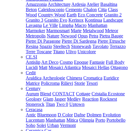
Amazzonia
Architecture
Ardesia
Atelier
Basaltina
Beton
Caleidoscopio
Cemento
Chalon
Citta
Class
Wood
Country Wood
Earth
Eco Concrete
Granito 2
Granito 3
Granito Evo
Kerinox
Kontinua
Landscape
Lavagna
Le Ville
Limpha
Macro
Manhattan
Marmoker
Marmosmart
Marte
Metalwood
Meteor
Metropolis
Nature
Newood
Opus
Petra
Pietra Bauge
Pietre Di Paragone
Pietre Di Sardegna
Pietre Etrusche
Resina
Spazio
Steeltech
Stonewash
Tavolato
Terrazzo
Terre Toscane
Titano
Ulivo
Unicolore
CE.SI
Antislip
Art Deco
Cosmo
Epoque
Fantasie
Full Body
Lucidi
Matt
Mosaici Atlantica
Mosaici Hellas
Ottagono
Cedit
Araldica
Archeologie
Chimera
Cromatica
Euridice
Matrice
Policroma
Rilievi
Storie
Tesori
Century
Aurum
Blend
CONTACT
Cottage
Cristalia
Ecostone
Geology
Glam
Jasper
Medley
Reaction
Rocknest
Stonerock
Titan
Two 0
Uptown
Ceracasa
Antic
Bluemoon
D Color
Dafne
Dolmen
Evolution
Lucentum
Manhattan
Mitica
Olimpia
Porto
Portobello
Soho
Solei
Urban
Vermont
Ceramica Cas