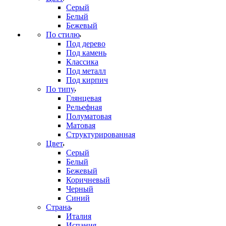
Серый
Белый
Бежевый
По стилю
Под дерево
Под камень
Классика
Под металл
Под кирпич
По типу
Глянцевая
Рельефная
Полуматовая
Матовая
Структурированная
Цвет
Серый
Белый
Бежевый
Коричневый
Черный
Синий
Страна
Италия
Испания