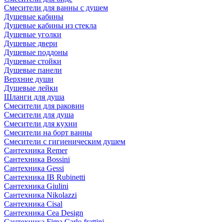
Смесители для ванны с душем
Душевые кабины
Душевые кабины из стекла
Душевые уголки
Душевые двери
Душевые поддоны
Душевые стойки
Душевые панели
Верхние души
Душевые лейки
Шланги для душа
Смесители для раковин
Смесители для душа
Смесители для кухни
Смесители на борт ванны
Смесители с гигиеническим душем
Сантехника Remer
Сантехника Bossini
Сантехника Gessi
Сантехника IB Rubinetti
Сантехника Giulini
Сантехника Nikolazzi
Сантехника Cisal
Сантехника Cea Design
Сантехника Fima Carlo frattini