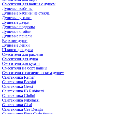
Смесители для ванны с душем
Душевые кабины
Душевые кабины из стекла
Душевые уголки
Душевые двери
Душевые поддоны
Душевые стойки
Душевые панели
Верхние души
Душевые лейки
Шланги для душа
Смесители для раковин
Смесители для душа
Смесители для кухни
Смесители на борт ванны
Смесители с гигиеническим душем
Сантехника Remer
Сантехника Bossini
Сантехника Gessi
Сантехника IB Rubinetti
Сантехника Giulini
Сантехника Nikolazzi
Сантехника Cisal
Сантехника Cea Design
Сантехника Fima Carlo frattini