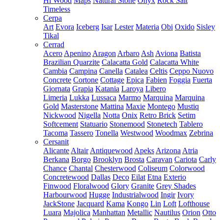
Hi Wood
Maps
Natural Stone
Onyx
Rock Salt
Timeless
Cerpa
Art
Evora
Iceberg
Isar
Lester
Materia
Obi
Oxido
Sisley
Tikal
Cerrad
Acero
Apenino
Aragon
Arbaro
Ash
Aviona
Batista
Brazilian Quarzite
Calacatta Gold
Calacatta White
Cambia
Campina
Canella
Catalea
Celtis
Ceppo Nuovo
Concrete
Cortone
Cottage
Epica
Fabien
Foggia
Fuerta
Giornata
Grapia
Katania
Laroya
Libero
Limeria
Lukka
Lussaca
Marmo
Marquina
Marquina
Gold
Masterstone
Mattina
Maxie
Montego
Mustiq
Nickwood
Nigella
Notta
Onix
Retro Brick
Setim
Softcement
Statuario
Stonemood
Stonetech
Tablero
Tacoma
Tassero
Tonella
Westwood
Woodmax
Zebrina
Cersanit
Alicante
Altair
Antiquewood
Apeks
Arizona
Atria
Berkana
Borgo
Brooklyn
Brosta
Caravan
Cariota
Carly
Chance
Chantal
Chesterwood
Coliseum
Colorwood
Concretewood
Dallas
Deco
Eilat
Etna
Exterio
Finwood
Floralwood
Glory
Granite
Grey Shades
Harbourwood
Hugge
Industrialwood
Ingir
Ivory
JackStone
Jacquard
Kama
Kongo
Lin
Loft
Lofthouse
Luara
Majolica
Manhattan
Metallic
Nautilus
Orion
Otto