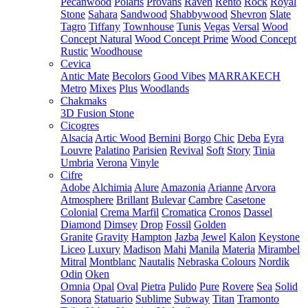
Pecanwood
Polaris
Provans
Raven
Rento
Rock
Royal
Stone
Sahara
Sandwood
Shabbywood
Shevron
Slate
Tagro
Tiffany
Townhouse
Tunis
Vegas
Versal
Wood
Concept Natural
Wood Concept Prime
Wood Concept
Rustic
Woodhouse
Cevica
Antic Mate
Becolors
Good Vibes
MARRAKECH
Metro
Mixes
Plus
Woodlands
Chakmaks
3D Fusion Stone
Cicogres
Alsacia
Artic Wood
Bernini
Borgo
Chic
Deba
Eyra
Louvre
Palatino
Parisien
Revival
Soft
Story
Tinia
Umbria
Verona
Vinyle
Cifre
Adobe
Alchimia
Alure
Amazonia
Arianne
Arvora
Atmosphere
Brillant
Bulevar
Cambre
Casetone
Colonial
Crema Marfil
Cromatica
Cronos
Dassel
Diamond
Dimsey
Drop
Fossil
Golden
Granite
Gravity
Hampton
Jazba
Jewel
Kalon
Keystone
Liceo
Luxury
Madison
Mahi
Manila
Materia
Mirambel
Mitral
Montblanc
Nautalis
Nebraska Colours
Nordik
Odin
Oken
Omnia
Opal
Oval
Pietra
Pulido
Pure
Rovere
Sea
Solid
Sonora
Statuario
Sublime
Subway
Titan
Tramonto