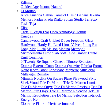
Edimax
Golden Age
Instone
Naturel
El Molino
Alice
America
Calvin
Camelot
Clasic
Gabana
Jakarta
Memory
Padua
Prada
Rialto
Soften
Studio
Terratzo
Tesla
Toja
Elios
Creta
D_esign Evo
Deco Anthology
Domus
Emigres
Candlewood
Craft
Cricket
Dover
Freedom
Glass
Hardwood
Hardy
Hit
Leed
Linus Velvete
Long Ext
Long Mde
Lucia
Maison
Medina
Metropoli
Microcemento
Olmo
Slab
Soft
Teide
Timber
Trento
Emil Ceramica
20Twenty
Be-Square
Chateau
Dimore
Everstone
Externa
Externa Cotto
Externa Quarzite
Fabrika
Forme
Kotto
Kotto Brick
Landscape
Mapierre
Millelegni
Millelegni Remake
Mimesis
Nordika
On Square
Piase
Playwood
Sixty
Sleek Wood
Tele Di Marmo
Tele Di Marmo Lumia
Tele Di Marmo Onyx
Tele Di Marmo Precious
Tele Di
Marmo Pure Onyx
Tele Di Marmo Reloaded
Tele Di
Marmo Revolution
Tele Di Marmo Selection
Totalook
Energie Ker
Ekxtreme
Flatiron
Heritage
Imperial