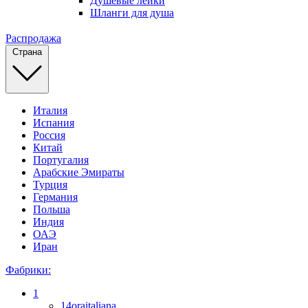
Душевые лейки
Шланги для душа
Распродажа
Страна
Италия
Испания
Россия
Китай
Португалия
Арабские Эмираты
Турция
Германия
Польша
Индия
ОАЭ
Иран
Фабрики:
1
14oraitaliana