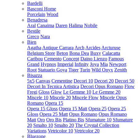
Bardelli
Basconi Home
Porcelain
Wood
Benadresa
Aral
Canaima
Daren
Halima
Nobile
Bestile
Greco
Nara
Bien
Agatha
Antique Carrara
Arch
Arcides
Arcturuse
Belgium Store
Beton
Bona Dea
Buxy
Calacatta
Caribou
Cemento
Concept
Daino Lienzo
Famous
Grand
Hypnos
Imperial
Infinity
Joya
Mia
Newport
Root
Statuario Goya
Tiger
Turin
Wild Onyx
Zenith
Bisazza
5x5
Canvas
Cementine
Decori 10
Decori 20
Decori 50
Decori In Tecnica Artistica
Decori Opus Romano
Flow
Fregi
Gloss
Glow
Le Gemme 10
Le Gemme 20
Miscele 10
Miscele 20
Miscele Flow
Miscele Opus
Romano
Opera 15
Opera 15 Gloss
Opera 15 Matt
Opera 25
Opera 25
Gloss
Opera 25 Matt
Opus Romano
Opus Romano
Matt
Oro
Oro Bis
Platino Bis
Sfumature 10
Sfumature
20
Smalto 10
Smalto 20
The Crystal Collection
Variations
Vetricolor 10
Vetricolor 20
Bluezone