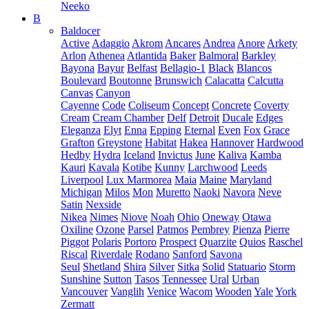
Neeko
B
Baldocer
Active
Adaggio
Akrom
Ancares
Andrea
Anore
Arkety
Arlon
Athenea
Atlantida
Baker
Balmoral
Barkley
Bayona
Bayur
Belfast
Bellagio-1
Black
Blancos
Boulevard
Boutonne
Brunswich
Calacatta
Calcutta
Canvas
Canyon
Cayenne
Code
Coliseum
Concept
Concrete
Coverty
Cream
Cream Chamber
Delf
Detroit
Ducale
Edges
Eleganza
Elyt
Enna
Epping
Eternal
Even
Fox
Grace
Grafton
Greystone
Habitat
Hakea
Hannover
Hardwood
Hedby
Hydra
Iceland
Invictus
June
Kaliva
Kamba
Kauri
Kavala
Kotibe
Kunny
Larchwood
Leeds
Liverpool
Lux Marmorea
Maia
Maine
Maryland
Michigan
Milos
Mon
Muretto
Naoki
Navora
Neve
Satin
Nexside
Nikea
Nimes
Niove
Noah
Ohio
Oneway
Otawa
Oxiline
Ozone
Parsel
Patmos
Pembrey
Pienza
Pierre
Piggot
Polaris
Portoro
Prospect
Quarzite
Quios
Raschel
Riscal
Riverdale
Rodano
Sanford
Savona
Seul
Shetland
Shira
Silver
Sitka
Solid
Statuario
Storm
Sunshine
Sutton
Tasos
Tennessee
Ural
Urban
Vancouver
Vanglih
Venice
Wacom
Wooden
Yale
York
Zermatt