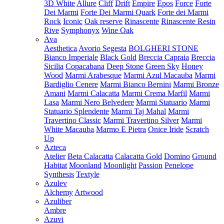
3D White
Allure
Cliff
Drift
Empire
Epos
Force
Forte
Dei Marmi
Forte Dei Marmi Quark
Forte dei Marmi
Rock
Iconic
Oak reserve
Rinascente
Rinascente Resin
Rive
Symphonyx
Wine Oak
Ava
Aesthetica
Avorio Segesta
BOLGHERI STONE
Bianco Imperiale
Black Gold
Breccia Capraia
Breccia
Sicilia
Copacabana
Deep Stone
Green Sky
Honey
Wood
Marmi Arabesque
Marmi Azul Macauba
Marmi
Bardiglio Cenere
Marmi Bianco Bernini
Marmi Bronze
Amani
Marmi Calacatta
Marmi Crema Marfil
Marmi
Lasa
Marmi Nero Belvedere
Marmi Statuario
Marmi
Statuario Splendente
Marmi Taj Mahal
Marmi
Travertino Classic
Marmi Travertino Silver
Marmi
White Macauba
Marmo E Pietra
Onice Iride
Scratch
Up
Azteca
Atelier
Beta Calacatta
Calacatta Gold
Domino
Ground
Habitat
Moonland
Moonlight
Passion
Penelope
Synthesis
Textyle
Azulev
Alchemy
Artwood
Azuliber
Ambre
Azuvi