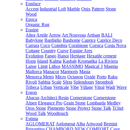
Ennface
Accent
Industrial
Loft
Marble
Onix
Pattern
Stone
Wood
Epoca
Organic Rug
Equipe
Altea
Argile
Arrow
Art Nouveau
Artisan
BALI
Babylone
Bardiglio
Bauhome
Caprice
Caprice Deco
Carrara
Coco
Coimbra
Coralstone
Corsica
Costa Nova
Cottage
Country
Curve
Equipe Ares
Evolution
Fango
Hanoi
Heritage
Hexatile cement
Hopp
Island
Kalma
Kasbah
Kromatika
La Riviera
Lanse
Limit
Lithos
MASSIMO
Magical 3
Magma
Mallorca
Manacor
Marmoris
Masia
Menorca
Metro
Micro
Octagon
Oxide
Porto
Raku
Rivoli
Sabbia
Scale
Sfera
Splendours
Stromboli
Tribeca
Urban
Verticale
Vibe
Village
Vitral
Wadi
Wave
Ergon
Abacus
Architect Resin
Cornerstone
Cornerstone
Alpen
Elegance Pro
Grain Stone
Lombarda
Medley
Oros Stone
Pigmento
Stone Project
Stone Talk
Tr3nd
Wood Talk
Woodtouch
Estima
AGLOMERAT
Aglomerat
Alba
Artwood
Bernini
Brigantina
CHAMBORD NEW
COMFORT
Cave