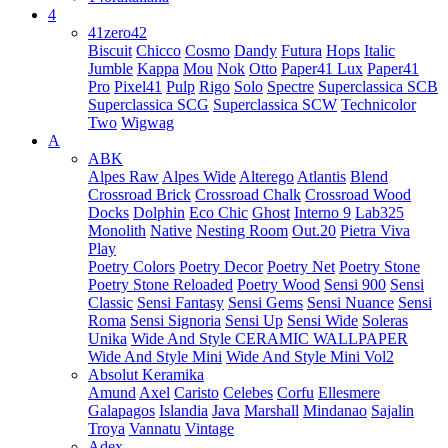
4
41zero42
Biscuit
Chicco
Cosmo
Dandy
Futura
Hops
Italic
Jumble
Kappa
Mou
Nok
Otto
Paper41 Lux
Paper41
Pro
Pixel41
Pulp
Rigo
Solo
Spectre
Superclassica SCB
Superclassica SCG
Superclassica SCW
Technicolor
Two
Wigwag
A
ABK
Alpes Raw
Alpes Wide
Alterego
Atlantis
Blend
Crossroad Brick
Crossroad Chalk
Crossroad Wood
Docks
Dolphin
Eco Chic
Ghost
Interno 9
Lab325
Monolith
Native
Nesting Room
Out.20
Pietra Viva
Play
Poetry Colors
Poetry Decor
Poetry Net
Poetry Stone
Poetry Stone Reloaded
Poetry Wood
Sensi 900
Sensi
Classic
Sensi Fantasy
Sensi Gems
Sensi Nuance
Sensi
Roma
Sensi Signoria
Sensi Up
Sensi Wide
Soleras
Unika
Wide And Style CERAMIC WALLPAPER
Wide And Style Mini
Wide And Style Mini Vol2
Absolut Keramika
Amund
Axel
Caristo
Celebes
Corfu
Ellesmere
Galapagos
Islandia
Java
Marshall
Mindanao
Sajalin
Troya
Vannatu
Vintage
Adex