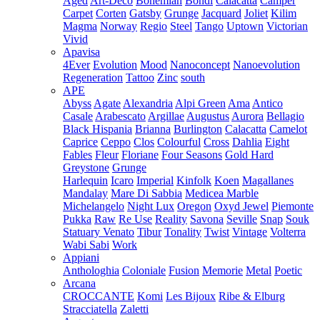
Aged
Art-Deco
Bohemian
Bondi
Calacatta
Camper
Carpet
Corten
Gatsby
Grunge
Jacquard
Joliet
Kilim
Magma
Norway
Regio
Steel
Tango
Uptown
Victorian
Vivid
Apavisa
4Ever
Evolution
Mood
Nanoconcept
Nanoevolution
Regeneration
Tattoo
Zinc
south
APE
Abyss
Agate
Alexandria
Alpi Green
Ama
Antico
Casale
Arabescato
Argillae
Augustus
Aurora
Bellagio
Black Hispania
Brianna
Burlington
Calacatta
Camelot
Caprice
Ceppo
Clos
Colourful
Cross
Dahlia
Eight
Fables
Fleur
Floriane
Four Seasons
Gold Hard
Greystone
Grunge
Harlequin
Icaro
Imperial
Kinfolk
Koen
Magallanes
Mandalay
Mare Di Sabbia
Medicea Marble
Michelangelo
Night Lux
Oregon
Oxyd Jewel
Piemonte
Pukka
Raw
Re Use
Reality
Savona
Seville
Snap
Souk
Statuary Venato
Tibur
Tonality
Twist
Vintage
Volterra
Wabi Sabi
Work
Appiani
Anthologhia
Coloniale
Fusion
Memorie
Metal
Poetic
Arcana
CROCCANTE
Komi
Les Bijoux
Ribe & Elburg
Stracciatella
Zaletti