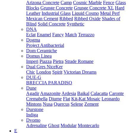
Arizona Concrete
Camp
Cosmic Marble
Fence
Glass
Blocks
Grunge Concrete
Grunge Concrete XL
Hard
Leather
Industrial Glass
Liquid Cosmo
Metal Perf
Mexican Cement
Ribbed
Ribbed Oxide
Shades of
Blind
Solid Concrete
Synthetic
DNA
Eclat
Enamel
Fancy
Match
Terrazzo
Dogma
Project Antibacterial
Dom Ceramiche
Domus Linea
Imperi
Piazza
Pietra
Strade Romane
Dual Gres NiceKer
Chic
London
Spirit
Victorian Dreams
DUE-G
BRECCIA PARADISO
Dune
Agadir
Amazonite
Ardesia
Baikal
Calacatta
Caronte
Cremabella
Diurne
Flat
Kit-Kat Mosaic
Leonardo
Mintons
Nusa
Quercus
Selene
Zement
Durstone
Indiga
Dvomo
Adrenaline
Ghost
Modular
Montecarlo
E