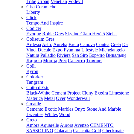
Tribe
Urban
Venetian
Vodevil
Cisa Ceramiche
Liberty
Click
Tempo And Inspire
Codicer
Evoque
Roble Gres
Skyline Glam Hex25
Stella
Coliseum Gres
Ardesia
Astro
Aurelia
Brera
Canova
Contea
Creta
Da
Vinci
Ducale
Expo
Fyamma
Lifestyle
Michelangelo
Natura
Palladio
Riviera
San Siro
Бормио
Вивальди
Лирика
Монца
Рим
Саленто
Тиволи
Colli
Byron
Colorker
Tangram
Cotto d'Este
Black-White
Cement Project
Cluny
Exedra
Limestone
Materica
Metal
Over
Wonderwall
Creatile
Cemento
Exotic
Marbles
Onyx
Stone And Marble
Twenties
Whites
Wood
Creto
Ambra
Aquarelle
Aurora
Avenzo
CEMENTO
SASSOLINO
Calacatta
Calacatta Gold
Checkmate