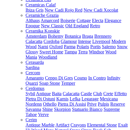
Ceramicas Calaf
Ibiza Gris
New Cadi Rojo Red
New Cadi Xocolat
Ceramiche Grazia
Althaus
Amarcord
Boiserie
Cottage
Electa
Elegance
Epoque
New Classic
Old England
Retro
Ceramika Konskie
Amsterdam
Bohemy
Botanica
Braga
Brennero
Calacatta
Cordoba
Glamour
Intense
Liverpool
Modern
Wood
Narni
Oxford
Parma
Polaris
Portis
Salerno
Snow
Glossy
Sweet Home
Tampa
Terra
Windsor
Wood
Mania
Woodland
Cerasarda
Sardina
Cercom
Amaranto
Ceppo Di Gres
Cosmo
In Contro
Infinity
Quarzi
Soap Stone
Temper
Cerdomus
Sybil
Antique
Baita
Calacatta
Castle
Club
Crete
Effetto
Pietra Di Ostuni
Karnis
Lefka
Legarage
Mexicana
Nordenn
Othello
Pietra Di Assisi
Prive
Pulpis
Reserve
Savanna
Shine
Skorpion
Statuario Bianco
Supreme
Tahoe
Verve
Cerim
Antique Marble
Artifact
Crayons
Elemental Stone
Exalt