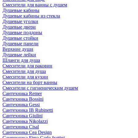
Смесители для ванны с душем
Душевые кабины
Душевые кабины из стекла
Душевые уголки
Душевые двери
Душевые поддоны
Душевые стойки
Душевые панели
Верхние души
Душевые лейки
Шланги для душа
Смесители для раковин
Смесители для душа
Смесители для кухни
Смесители на борт ванны
Смесители с гигиеническим душем
Сантехника Remer
Сантехника Bossini
Сантехника Gessi
Сантехника IB Rubinetti
Сантехника Giulini
Сантехника Nikolazzi
Сантехника Cisal
Сантехника Cea Design
Сантехника Fima Carlo frattini