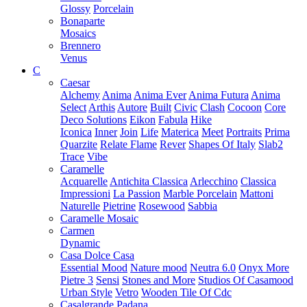
Glossy
Porcelain
Bonaparte
Mosaics
Brennero
Venus
C
Caesar
Alchemy
Anima
Anima Ever
Anima Futura
Anima
Select
Arthis
Autore
Built
Civic
Clash
Cocoon
Core
Deco Solutions
Eikon
Fabula
Hike
Iconica
Inner
Join
Life
Materica
Meet
Portraits
Prima
Quarzite
Relate Flame
Rever
Shapes Of Italy
Slab2
Trace
Vibe
Caramelle
Acquarelle
Antichita Classica
Arlecchino
Classica
Impressioni
La Passion
Marble Porcelain
Mattoni
Naturelle
Pietrine
Rosewood
Sabbia
Caramelle Mosaic
Carmen
Dynamic
Casa Dolce Casa
Essential Mood
Nature mood
Neutra 6.0
Onyx More
Pietre 3
Sensi
Stones and More
Studios Of Casamood
Urban Style
Vetro
Wooden Tile Of Cdc
Casalgrande Padana