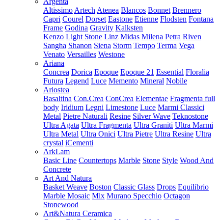
Argenta
Altissimo
Artech
Atenea
Blancos
Bonnet
Brennero
Capri
Courel
Dorset
Eastone
Etienne
Flodsten
Fontana
Frame
Godina
Gravity
Kalksten
Kenzo
Light Stone
Linz
Midas
Milena
Petra
Riven
Sangha
Shanon
Siena
Storm
Tempo
Terma
Vega
Venato
Versailles
Westone
Ariana
Concrea
Dorica
Epoque
Epoque 21
Essential
Floralia
Futura
Legend
Luce
Memento
Mineral
Nobile
Ariostea
Basaltina
Con.Crea
ConCrea
Elementae
Fragmenta full
body
Iridium
Legni
Limestone
Luce
Marmi Classici
Metal
Pietre Naturali
Resine
Silver Wave
Teknostone
Ultra Agata
Ultra Fragmenta
Ultra Graniti
Ultra Marmi
Ultra Metal
Ultra Onici
Ultra Pietre
Ultra Resine
Ultra
crystal
iCementi
ArkLam
Basic Line
Countertops
Marble
Stone
Style
Wood And
Concrete
Art And Natura
Basket Weave
Boston
Classic Glass
Drops
Equilibrio
Marble Mosaic
Mix
Murano Specchio
Octagon
Stonewood
Art&Natura Ceramica