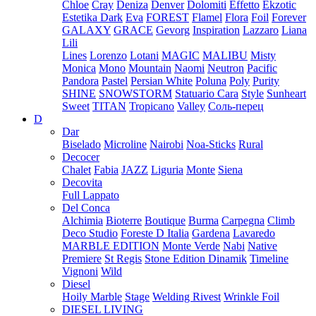
Chloe
Cray
Deniza
Denver
Dolomiti
Effetto
Ekzotic
Estetika Dark
Eva
FOREST
Flamel
Flora
Foil
Forever
GALAXY
GRACE
Gevorg
Inspiration
Lazzaro
Liana
Lili
Lines
Lorenzo
Lotani
MAGIC
MALIBU
Misty
Monica
Mono
Mountain
Naomi
Neutron
Pacific
Pandora
Pastel
Persian White
Poluna
Poly
Purity
SHINE
SNOWSTORM
Statuario Cara
Style
Sunheart
Sweet
TITAN
Tropicano
Valley
Соль-перец
D
Dar
Biselado
Microline
Nairobi
Noa-Sticks
Rural
Decocer
Chalet
Fabia
JAZZ
Liguria
Monte
Siena
Decovita
Full Lappato
Del Conca
Alchimia
Bioterre
Boutique
Burma
Carpegna
Climb
Deco Studio
Foreste D Italia
Gardena
Lavaredo
MARBLE EDITION
Monte Verde
Nabi
Native
Premiere
St Regis
Stone Edition Dinamik
Timeline
Vignoni
Wild
Diesel
Hoily Marble
Stage
Welding Rivest
Wrinkle Foil
DIESEL LIVING