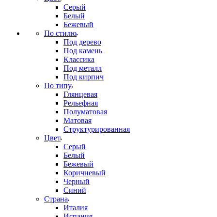
Серый
Белый
Бежевый
По стилю
Под дерево
Под камень
Классика
Под металл
Под кирпич
По типу
Глянцевая
Рельефная
Полуматовая
Матовая
Структурированная
Цвет
Серый
Белый
Бежевый
Коричневый
Черный
Синий
Страна
Италия
Испания