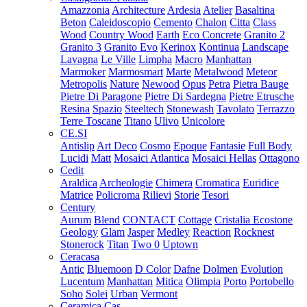
Amazzonia
Architecture
Ardesia
Atelier
Basaltina
Beton
Caleidoscopio
Cemento
Chalon
Citta
Class
Wood
Country Wood
Earth
Eco Concrete
Granito 2
Granito 3
Granito Evo
Kerinox
Kontinua
Landscape
Lavagna
Le Ville
Limpha
Macro
Manhattan
Marmoker
Marmosmart
Marte
Metalwood
Meteor
Metropolis
Nature
Newood
Opus
Petra
Pietra Bauge
Pietre Di Paragone
Pietre Di Sardegna
Pietre Etrusche
Resina
Spazio
Steeltech
Stonewash
Tavolato
Terrazzo
Terre Toscane
Titano
Ulivo
Unicolore
CE.SI
Antislip
Art Deco
Cosmo
Epoque
Fantasie
Full Body
Lucidi
Matt
Mosaici Atlantica
Mosaici Hellas
Ottagono
Cedit
Araldica
Archeologie
Chimera
Cromatica
Euridice
Matrice
Policroma
Rilievi
Storie
Tesori
Century
Aurum
Blend
CONTACT
Cottage
Cristalia
Ecostone
Geology
Glam
Jasper
Medley
Reaction
Rocknest
Stonerock
Titan
Two 0
Uptown
Ceracasa
Antic
Bluemoon
D Color
Dafne
Dolmen
Evolution
Lucentum
Manhattan
Mitica
Olimpia
Porto
Portobello
Soho
Solei
Urban
Vermont
Ceramica Cas