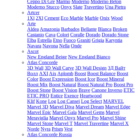
Ceppo Di Gre
Marmo
Moderno
Moderno Beton
Moderno Stucco
Onyx
Slate
Travertino
Una Pietra
Artcer
1Xl
2Xl
Cement
Eco Marble
Marble
Onix
Wood
Arte
Aldea
Amazonia
Barbados
Bellante
Blanca
Broken
Castanio
Cava
Colori
Coralle
Dorado
Dorado Stone
Elba
Estrella
Etno
Fuoco
Graniti
Grigia
Karyntia
Navara
Navona
Nella
Onde
Ascot
New England Beige
New England Bianco
Atlas Concorde
3D Wall
3D Wall Carve
3D Wall Design
3Д Вайт
Волл
AXI
Aix
Aplomb
Boost
Boost Balance
Boost
Color
Boost Expression
Boost Icor
Boost Mineral
Boost Mix
Boost Natural
Boost Natural Pro
Boost Pro
Boost Stone
Boost Vision
Brave
Canone Inverso
ETIC
ETIC PRO
Entice
Exence
Heartwood
Klif
Kone
Log
Log Cansei
Log Select
MARVEL
Marvel 3D
Marvel Diva
Marvel Dream
Marvel Edge
Marvel Epic
Marvel Gala
Marvel Gems
Marvel
Meraviglia
Marvel Onyx
Marvel Pro
Marvel Shine
Marvel Stone
Marvel T
Marvel Travertine
Marvel X
Norde
Nyra
Prism
Vest
Atlas Concorde Russia