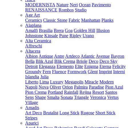
MODERNISTA
Nature
Neri
Ocean
Pavimento
RENAISSANCE
Rombos
Studio
Age Art
Ceramics
Classic Stone
Fabric
Manhattan
Planks
Alaplana
Amalfi
Brasilia
Brera
Goa
Golden Hill
Illusion
Johnstone
Kinsale
Pune
Ripley
Urano
Alta Ceramica
Affreschi
Altacera
Albion
Antique
Antre
Artdeco
Atlantic
Avenue
Bayron
Bella
Blik Azul
Blik Crema
Briole
Deco
Deco Sky
Detroit
Eleganza
Elemento
Elite
Enigma
Eterna
Felicity
Groundy
Fern
Fluence
Formwork
Glent
Imprint
Interni
Islandia
Julia
Liberto
Lima
Luxury
Megapolis
Miracle
Modern
Napoli
Nova
Oliver
Orion
Palmira
Paradise
Pion Azul
Pion Crema
Portland
Rainfall
Rejina
Resort
Santos
Sens
Shape
Smalta
Sonata
Triangle
Veronica
Vertus
Village
Amadis
Art Deco
Brutalist
Long Stick
Rugose
Short Stick
Stripes
Aparici