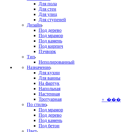
Для пола
Для стен
Для улиц
Для ступеней
Дизайн
Под дерево
Под мрамор
Под камень
Под кирпич
Пэчворк
Тип
Неполированный
Назначение
Для кухни
Для ванны
На фартук
Напольная
Настенная
Тротуарная
+ ���
По стилю
Под мрамор
Под дерево
Под камень
Под бетон
Цвет