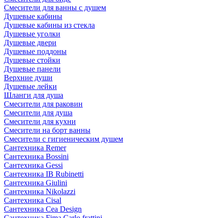
Смесители для ванны с душем
Душевые кабины
Душевые кабины из стекла
Душевые уголки
Душевые двери
Душевые поддоны
Душевые стойки
Душевые панели
Верхние души
Душевые лейки
Шланги для душа
Смесители для раковин
Смесители для душа
Смесители для кухни
Смесители на борт ванны
Смесители с гигиеническим душем
Сантехника Remer
Сантехника Bossini
Сантехника Gessi
Сантехника IB Rubinetti
Сантехника Giulini
Сантехника Nikolazzi
Сантехника Cisal
Сантехника Cea Design
Сантехника Fima Carlo frattini