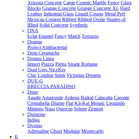
Arizona Concrete
Camp
Cosmic Marble
Fence
Glass
Blocks
Grunge Concrete
Grunge Concrete XL
Hard
Leather
Industrial Glass
Liquid Cosmo
Metal Perf
Mexican Cement
Ribbed
Ribbed Oxide
Shades of
Blind
Solid Concrete
Synthetic
DNA
Eclat
Enamel
Fancy
Match
Terrazzo
Dogma
Project Antibacterial
Dom Ceramiche
Domus Linea
Imperi
Piazza
Pietra
Strade Romane
Dual Gres NiceKer
Chic
London
Spirit
Victorian Dreams
DUE-G
BRECCIA PARADISO
Dune
Agadir
Amazonite
Ardesia
Baikal
Calacatta
Caronte
Cremabella
Diurne
Flat
Kit-Kat Mosaic
Leonardo
Mintons
Nusa
Quercus
Selene
Zement
Durstone
Indiga
Dvomo
Adrenaline
Ghost
Modular
Montecarlo
E