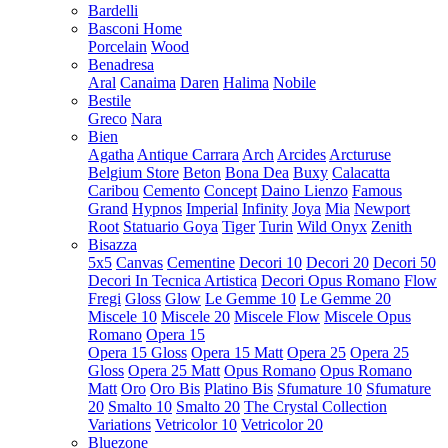
Bardelli
Basconi Home
Porcelain
Wood
Benadresa
Aral
Canaima
Daren
Halima
Nobile
Bestile
Greco
Nara
Bien
Agatha
Antique Carrara
Arch
Arcides
Arcturuse
Belgium Store
Beton
Bona Dea
Buxy
Calacatta
Caribou
Cemento
Concept
Daino Lienzo
Famous
Grand
Hypnos
Imperial
Infinity
Joya
Mia
Newport
Root
Statuario Goya
Tiger
Turin
Wild Onyx
Zenith
Bisazza
5x5
Canvas
Cementine
Decori 10
Decori 20
Decori 50
Decori In Tecnica Artistica
Decori Opus Romano
Flow
Fregi
Gloss
Glow
Le Gemme 10
Le Gemme 20
Miscele 10
Miscele 20
Miscele Flow
Miscele Opus
Romano
Opera 15
Opera 15 Gloss
Opera 15 Matt
Opera 25
Opera 25
Gloss
Opera 25 Matt
Opus Romano
Opus Romano
Matt
Oro
Oro Bis
Platino Bis
Sfumature 10
Sfumature
20
Smalto 10
Smalto 20
The Crystal Collection
Variations
Vetricolor 10
Vetricolor 20
Bluezone