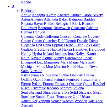
Neeko
B
Baldocer
Active
Adaggio
Akrom
Ancares
Andrea
Anore
Arkety
Arlon
Athenea
Atlantida
Baker
Balmoral
Barkley
Bayona
Bayur
Belfast
Bellagio-1
Black
Blancos
Boulevard
Boutonne
Brunswich
Calacatta
Calcutta
Canvas
Canyon
Cayenne
Code
Coliseum
Concept
Concrete
Coverty
Cream
Cream Chamber
Delf
Detroit
Ducale
Edges
Eleganza
Elyt
Enna
Epping
Eternal
Even
Fox
Grace
Grafton
Greystone
Habitat
Hakea
Hannover
Hardwood
Hedby
Hydra
Iceland
Invictus
June
Kaliva
Kamba
Kauri
Kavala
Kotibe
Kunny
Larchwood
Leeds
Liverpool
Lux Marmorea
Maia
Maine
Maryland
Michigan
Milos
Mon
Muretto
Naoki
Navora
Neve
Satin
Nexside
Nikea
Nimes
Niove
Noah
Ohio
Oneway
Otawa
Oxiline
Ozone
Parsel
Patmos
Pembrey
Pienza
Pierre
Piggot
Polaris
Portoro
Prospect
Quarzite
Quios
Raschel
Riscal
Riverdale
Rodano
Sanford
Savona
Seul
Shetland
Shira
Silver
Sitka
Solid
Statuario
Storm
Sunshine
Sutton
Tasos
Tennessee
Ural
Urban
Vancouver
Vanglih
Venice
Wacom
Wooden
Yale
York
Zermatt