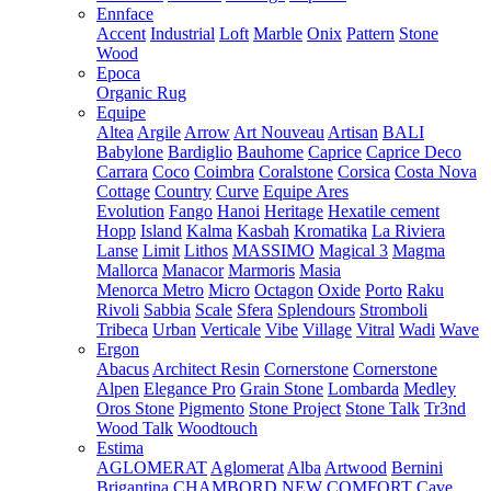
Ennface
Accent
Industrial
Loft
Marble
Onix
Pattern
Stone
Wood
Epoca
Organic Rug
Equipe
Altea
Argile
Arrow
Art Nouveau
Artisan
BALI
Babylone
Bardiglio
Bauhome
Caprice
Caprice Deco
Carrara
Coco
Coimbra
Coralstone
Corsica
Costa Nova
Cottage
Country
Curve
Equipe Ares
Evolution
Fango
Hanoi
Heritage
Hexatile cement
Hopp
Island
Kalma
Kasbah
Kromatika
La Riviera
Lanse
Limit
Lithos
MASSIMO
Magical 3
Magma
Mallorca
Manacor
Marmoris
Masia
Menorca
Metro
Micro
Octagon
Oxide
Porto
Raku
Rivoli
Sabbia
Scale
Sfera
Splendours
Stromboli
Tribeca
Urban
Verticale
Vibe
Village
Vitral
Wadi
Wave
Ergon
Abacus
Architect Resin
Cornerstone
Cornerstone
Alpen
Elegance Pro
Grain Stone
Lombarda
Medley
Oros Stone
Pigmento
Stone Project
Stone Talk
Tr3nd
Wood Talk
Woodtouch
Estima
AGLOMERAT
Aglomerat
Alba
Artwood
Bernini
Brigantina
CHAMBORD NEW
COMFORT
Cave