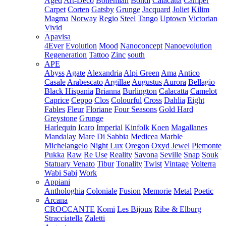
Aged
Art-Deco
Bohemian
Bondi
Calacatta
Camper
Carpet
Corten
Gatsby
Grunge
Jacquard
Joliet
Kilim
Magma
Norway
Regio
Steel
Tango
Uptown
Victorian
Vivid
Apavisa
4Ever
Evolution
Mood
Nanoconcept
Nanoevolution
Regeneration
Tattoo
Zinc
south
APE
Abyss
Agate
Alexandria
Alpi Green
Ama
Antico
Casale
Arabescato
Argillae
Augustus
Aurora
Bellagio
Black Hispania
Brianna
Burlington
Calacatta
Camelot
Caprice
Ceppo
Clos
Colourful
Cross
Dahlia
Eight
Fables
Fleur
Floriane
Four Seasons
Gold Hard
Greystone
Grunge
Harlequin
Icaro
Imperial
Kinfolk
Koen
Magallanes
Mandalay
Mare Di Sabbia
Medicea Marble
Michelangelo
Night Lux
Oregon
Oxyd Jewel
Piemonte
Pukka
Raw
Re Use
Reality
Savona
Seville
Snap
Souk
Statuary Venato
Tibur
Tonality
Twist
Vintage
Volterra
Wabi Sabi
Work
Appiani
Anthologhia
Coloniale
Fusion
Memorie
Metal
Poetic
Arcana
CROCCANTE
Komi
Les Bijoux
Ribe & Elburg
Stracciatella
Zaletti