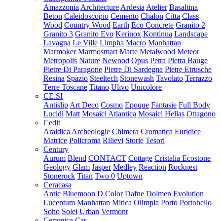
Amazzonia
Architecture
Ardesia
Atelier
Basaltina
Beton
Caleidoscopio
Cemento
Chalon
Citta
Class
Wood
Country Wood
Earth
Eco Concrete
Granito 2
Granito 3
Granito Evo
Kerinox
Kontinua
Landscape
Lavagna
Le Ville
Limpha
Macro
Manhattan
Marmoker
Marmosmart
Marte
Metalwood
Meteor
Metropolis
Nature
Newood
Opus
Petra
Pietra Bauge
Pietre Di Paragone
Pietre Di Sardegna
Pietre Etrusche
Resina
Spazio
Steeltech
Stonewash
Tavolato
Terrazzo
Terre Toscane
Titano
Ulivo
Unicolore
CE.SI
Antislip
Art Deco
Cosmo
Epoque
Fantasie
Full Body
Lucidi
Matt
Mosaici Atlantica
Mosaici Hellas
Ottagono
Cedit
Araldica
Archeologie
Chimera
Cromatica
Euridice
Matrice
Policroma
Rilievi
Storie
Tesori
Century
Aurum
Blend
CONTACT
Cottage
Cristalia
Ecostone
Geology
Glam
Jasper
Medley
Reaction
Rocknest
Stonerock
Titan
Two 0
Uptown
Ceracasa
Antic
Bluemoon
D Color
Dafne
Dolmen
Evolution
Lucentum
Manhattan
Mitica
Olimpia
Porto
Portobello
Soho
Solei
Urban
Vermont
Ceramica Cas