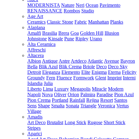
MODERNISTA
Nature
Neri
Ocean
Pavimento
RENAISSANCE
Rombos
Studio
Age Art
Ceramics
Classic Stone
Fabric
Manhattan
Planks
Alaplana
Amalfi
Brasilia
Brera
Goa
Golden Hill
Illusion
Johnstone
Kinsale
Pune
Ripley
Urano
Alta Ceramica
Affreschi
Altacera
Albion
Antique
Antre
Artdeco
Atlantic
Avenue
Bayron
Bella
Blik Azul
Blik Crema
Briole
Deco
Deco Sky
Detroit
Eleganza
Elemento
Elite
Enigma
Eterna
Felicity
Groundy
Fern
Fluence
Formwork
Glent
Imprint
Interni
Islandia
Julia
Liberto
Lima
Luxury
Megapolis
Miracle
Modern
Napoli
Nova
Oliver
Orion
Palmira
Paradise
Pion Azul
Pion Crema
Portland
Rainfall
Rejina
Resort
Santos
Sens
Shape
Smalta
Sonata
Triangle
Veronica
Vertus
Village
Amadis
Art Deco
Brutalist
Long Stick
Rugose
Short Stick
Stripes
Aparici