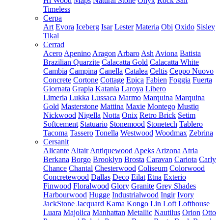
Hi Wood
Maps
Natural Stone
Onyx
Rock Salt
Timeless
Cerpa
Art
Evora
Iceberg
Isar
Lester
Materia
Obi
Oxido
Sisley
Tikal
Cerrad
Acero
Apenino
Aragon
Arbaro
Ash
Aviona
Batista
Brazilian Quarzite
Calacatta Gold
Calacatta White
Cambia
Campina
Canella
Catalea
Celtis
Ceppo Nuovo
Concrete
Cortone
Cottage
Epica
Fabien
Foggia
Fuerta
Giornata
Grapia
Katania
Laroya
Libero
Limeria
Lukka
Lussaca
Marmo
Marquina
Marquina
Gold
Masterstone
Mattina
Maxie
Montego
Mustiq
Nickwood
Nigella
Notta
Onix
Retro Brick
Setim
Softcement
Statuario
Stonemood
Stonetech
Tablero
Tacoma
Tassero
Tonella
Westwood
Woodmax
Zebrina
Cersanit
Alicante
Altair
Antiquewood
Apeks
Arizona
Atria
Berkana
Borgo
Brooklyn
Brosta
Caravan
Cariota
Carly
Chance
Chantal
Chesterwood
Coliseum
Colorwood
Concretewood
Dallas
Deco
Eilat
Etna
Exterio
Finwood
Floralwood
Glory
Granite
Grey Shades
Harbourwood
Hugge
Industrialwood
Ingir
Ivory
JackStone
Jacquard
Kama
Kongo
Lin
Loft
Lofthouse
Luara
Majolica
Manhattan
Metallic
Nautilus
Orion
Otto