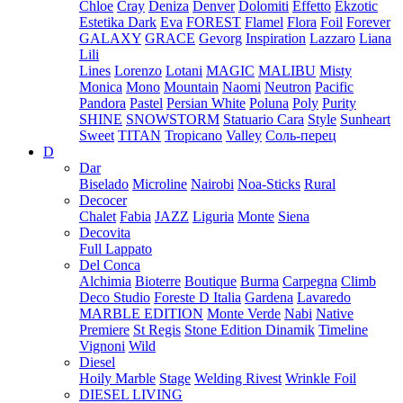
Chloe
Cray
Deniza
Denver
Dolomiti
Effetto
Ekzotic
Estetika Dark
Eva
FOREST
Flamel
Flora
Foil
Forever
GALAXY
GRACE
Gevorg
Inspiration
Lazzaro
Liana
Lili
Lines
Lorenzo
Lotani
MAGIC
MALIBU
Misty
Monica
Mono
Mountain
Naomi
Neutron
Pacific
Pandora
Pastel
Persian White
Poluna
Poly
Purity
SHINE
SNOWSTORM
Statuario Cara
Style
Sunheart
Sweet
TITAN
Tropicano
Valley
Соль-перец
D
Dar
Biselado
Microline
Nairobi
Noa-Sticks
Rural
Decocer
Chalet
Fabia
JAZZ
Liguria
Monte
Siena
Decovita
Full Lappato
Del Conca
Alchimia
Bioterre
Boutique
Burma
Carpegna
Climb
Deco Studio
Foreste D Italia
Gardena
Lavaredo
MARBLE EDITION
Monte Verde
Nabi
Native
Premiere
St Regis
Stone Edition Dinamik
Timeline
Vignoni
Wild
Diesel
Hoily Marble
Stage
Welding Rivest
Wrinkle Foil
DIESEL LIVING