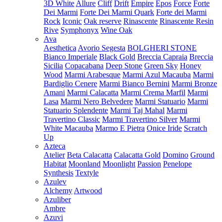
3D White
Allure
Cliff
Drift
Empire
Epos
Force
Forte
Dei Marmi
Forte Dei Marmi Quark
Forte dei Marmi
Rock
Iconic
Oak reserve
Rinascente
Rinascente Resin
Rive
Symphonyx
Wine Oak
Ava
Aesthetica
Avorio Segesta
BOLGHERI STONE
Bianco Imperiale
Black Gold
Breccia Capraia
Breccia
Sicilia
Copacabana
Deep Stone
Green Sky
Honey
Wood
Marmi Arabesque
Marmi Azul Macauba
Marmi
Bardiglio Cenere
Marmi Bianco Bernini
Marmi Bronze
Amani
Marmi Calacatta
Marmi Crema Marfil
Marmi
Lasa
Marmi Nero Belvedere
Marmi Statuario
Marmi
Statuario Splendente
Marmi Taj Mahal
Marmi
Travertino Classic
Marmi Travertino Silver
Marmi
White Macauba
Marmo E Pietra
Onice Iride
Scratch
Up
Azteca
Atelier
Beta Calacatta
Calacatta Gold
Domino
Ground
Habitat
Moonland
Moonlight
Passion
Penelope
Synthesis
Textyle
Azulev
Alchemy
Artwood
Azuliber
Ambre
Azuvi