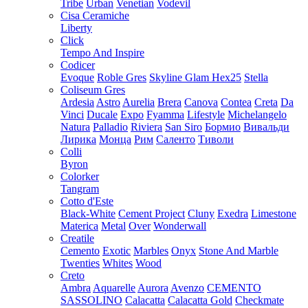
Tribe
Urban
Venetian
Vodevil
Cisa Ceramiche
Liberty
Click
Tempo And Inspire
Codicer
Evoque
Roble Gres
Skyline Glam Hex25
Stella
Coliseum Gres
Ardesia
Astro
Aurelia
Brera
Canova
Contea
Creta
Da
Vinci
Ducale
Expo
Fyamma
Lifestyle
Michelangelo
Natura
Palladio
Riviera
San Siro
Бормио
Вивальди
Лирика
Монца
Рим
Саленто
Тиволи
Colli
Byron
Colorker
Tangram
Cotto d'Este
Black-White
Cement Project
Cluny
Exedra
Limestone
Materica
Metal
Over
Wonderwall
Creatile
Cemento
Exotic
Marbles
Onyx
Stone And Marble
Twenties
Whites
Wood
Creto
Ambra
Aquarelle
Aurora
Avenzo
CEMENTO
SASSOLINO
Calacatta
Calacatta Gold
Checkmate