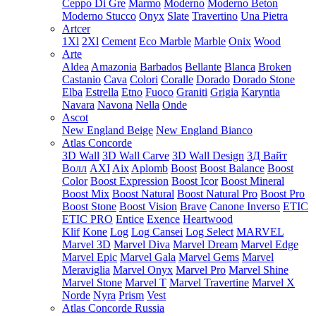
Ceppo Di Gre
Marmo
Moderno
Moderno Beton
Moderno Stucco
Onyx
Slate
Travertino
Una Pietra
Artcer
1Xl
2Xl
Cement
Eco Marble
Marble
Onix
Wood
Arte
Aldea
Amazonia
Barbados
Bellante
Blanca
Broken
Castanio
Cava
Colori
Coralle
Dorado
Dorado Stone
Elba
Estrella
Etno
Fuoco
Graniti
Grigia
Karyntia
Navara
Navona
Nella
Onde
Ascot
New England Beige
New England Bianco
Atlas Concorde
3D Wall
3D Wall Carve
3D Wall Design
3Д Вайт
Волл
AXI
Aix
Aplomb
Boost
Boost Balance
Boost
Color
Boost Expression
Boost Icor
Boost Mineral
Boost Mix
Boost Natural
Boost Natural Pro
Boost Pro
Boost Stone
Boost Vision
Brave
Canone Inverso
ETIC
ETIC PRO
Entice
Exence
Heartwood
Klif
Kone
Log
Log Cansei
Log Select
MARVEL
Marvel 3D
Marvel Diva
Marvel Dream
Marvel Edge
Marvel Epic
Marvel Gala
Marvel Gems
Marvel
Meraviglia
Marvel Onyx
Marvel Pro
Marvel Shine
Marvel Stone
Marvel T
Marvel Travertine
Marvel X
Norde
Nyra
Prism
Vest
Atlas Concorde Russia