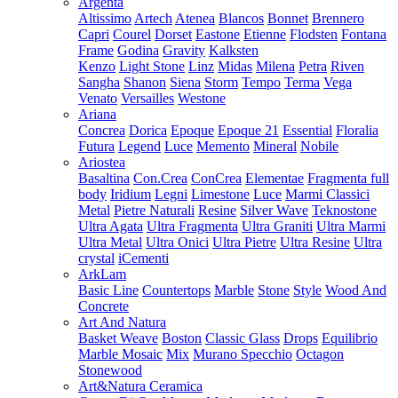
Argenta
Altissimo
Artech
Atenea
Blancos
Bonnet
Brennero
Capri
Courel
Dorset
Eastone
Etienne
Flodsten
Fontana
Frame
Godina
Gravity
Kalksten
Kenzo
Light Stone
Linz
Midas
Milena
Petra
Riven
Sangha
Shanon
Siena
Storm
Tempo
Terma
Vega
Venato
Versailles
Westone
Ariana
Concrea
Dorica
Epoque
Epoque 21
Essential
Floralia
Futura
Legend
Luce
Memento
Mineral
Nobile
Ariostea
Basaltina
Con.Crea
ConCrea
Elementae
Fragmenta full
body
Iridium
Legni
Limestone
Luce
Marmi Classici
Metal
Pietre Naturali
Resine
Silver Wave
Teknostone
Ultra Agata
Ultra Fragmenta
Ultra Graniti
Ultra Marmi
Ultra Metal
Ultra Onici
Ultra Pietre
Ultra Resine
Ultra
crystal
iCementi
ArkLam
Basic Line
Countertops
Marble
Stone
Style
Wood And
Concrete
Art And Natura
Basket Weave
Boston
Classic Glass
Drops
Equilibrio
Marble Mosaic
Mix
Murano Specchio
Octagon
Stonewood
Art&Natura Ceramica