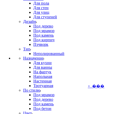
Для пола
Для стен
Для улиц
Для ступеней
Дизайн
Под дерево
Под мрамор
Под камень
Под кирпич
Пэчворк
Тип
Неполированный
Назначение
Для кухни
Для ванны
На фартук
Напольная
Настенная
Тротуарная
+ ���
По стилю
Под мрамор
Под дерево
Под камень
Под бетон
Цвет