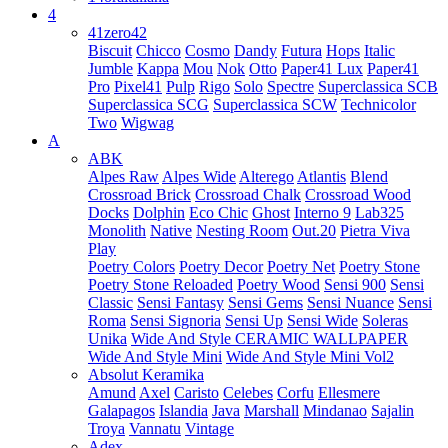
4
41zero42
Biscuit
Chicco
Cosmo
Dandy
Futura
Hops
Italic
Jumble
Kappa
Mou
Nok
Otto
Paper41 Lux
Paper41
Pro
Pixel41
Pulp
Rigo
Solo
Spectre
Superclassica SCB
Superclassica SCG
Superclassica SCW
Technicolor
Two
Wigwag
A
ABK
Alpes Raw
Alpes Wide
Alterego
Atlantis
Blend
Crossroad Brick
Crossroad Chalk
Crossroad Wood
Docks
Dolphin
Eco Chic
Ghost
Interno 9
Lab325
Monolith
Native
Nesting Room
Out.20
Pietra Viva
Play
Poetry Colors
Poetry Decor
Poetry Net
Poetry Stone
Poetry Stone Reloaded
Poetry Wood
Sensi 900
Sensi
Classic
Sensi Fantasy
Sensi Gems
Sensi Nuance
Sensi
Roma
Sensi Signoria
Sensi Up
Sensi Wide
Soleras
Unika
Wide And Style CERAMIC WALLPAPER
Wide And Style Mini
Wide And Style Mini Vol2
Absolut Keramika
Amund
Axel
Caristo
Celebes
Corfu
Ellesmere
Galapagos
Islandia
Java
Marshall
Mindanao
Sajalin
Troya
Vannatu
Vintage
Adex