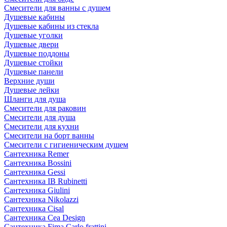
Смесители для ванны с душем
Душевые кабины
Душевые кабины из стекла
Душевые уголки
Душевые двери
Душевые поддоны
Душевые стойки
Душевые панели
Верхние души
Душевые лейки
Шланги для душа
Смесители для раковин
Смесители для душа
Смесители для кухни
Смесители на борт ванны
Смесители с гигиеническим душем
Сантехника Remer
Сантехника Bossini
Сантехника Gessi
Сантехника IB Rubinetti
Сантехника Giulini
Сантехника Nikolazzi
Сантехника Cisal
Сантехника Cea Design
Сантехника Fima Carlo frattini