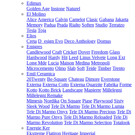
Edimax
Golden Age
Instone
Naturel
El Molino
Alice
America
Calvin
Camelot
Clasic
Gabana
Jakarta
Memory
Padua
Prada
Rialto
Soften
Studio
Terratzo
Tesla
Toja
Elios
Creta
D_esign Evo
Deco Anthology
Domus
Emigres
Candlewood
Craft
Cricket
Dover
Freedom
Glass
Hardwood
Hardy
Hit
Leed
Linus Velvete
Long Ext
Long Mde
Lucia
Maison
Medina
Metropoli
Microcemento
Olmo
Slab
Soft
Teide
Timber
Trento
Emil Ceramica
20Twenty
Be-Square
Chateau
Dimore
Everstone
Externa
Externa Cotto
Externa Quarzite
Fabrika
Forme
Kotto
Kotto Brick
Landscape
Mapierre
Millelegni
Millelegni Remake
Mimesis
Nordika
On Square
Piase
Playwood
Sixty
Sleek Wood
Tele Di Marmo
Tele Di Marmo Lumia
Tele Di Marmo Onyx
Tele Di Marmo Precious
Tele Di
Marmo Pure Onyx
Tele Di Marmo Reloaded
Tele Di
Marmo Revolution
Tele Di Marmo Selection
Totalook
Energie Ker
Ekxtreme
Flatiron
Heritage
Imperial