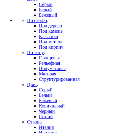
Серый
Белый
Бежевый
По стилю
Под дерево
Под камень
Классика
Под металл
Под кирпич
По типу
Глянцевая
Рельефная
Полуматовая
Матовая
Структурированная
Цвет
Серый
Белый
Бежевый
Коричневый
Черный
Синий
Страна
Италия
Испания