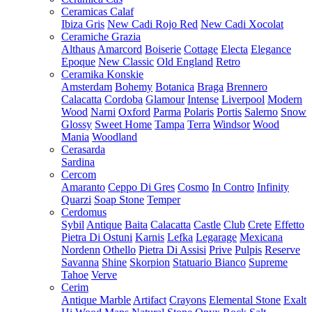
Ceramicas Calaf
Ibiza Gris
New Cadi Rojo Red
New Cadi Xocolat
Ceramiche Grazia
Althaus
Amarcord
Boiserie
Cottage
Electa
Elegance
Epoque
New Classic
Old England
Retro
Ceramika Konskie
Amsterdam
Bohemy
Botanica
Braga
Brennero
Calacatta
Cordoba
Glamour
Intense
Liverpool
Modern
Wood
Narni
Oxford
Parma
Polaris
Portis
Salerno
Snow
Glossy
Sweet Home
Tampa
Terra
Windsor
Wood
Mania
Woodland
Cerasarda
Sardina
Cercom
Amaranto
Ceppo Di Gres
Cosmo
In Contro
Infinity
Quarzi
Soap Stone
Temper
Cerdomus
Sybil
Antique
Baita
Calacatta
Castle
Club
Crete
Effetto
Pietra Di Ostuni
Karnis
Lefka
Legarage
Mexicana
Nordenn
Othello
Pietra Di Assisi
Prive
Pulpis
Reserve
Savanna
Shine
Skorpion
Statuario Bianco
Supreme
Tahoe
Verve
Cerim
Antique Marble
Artifact
Crayons
Elemental Stone
Exalt