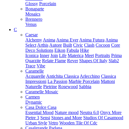
Glossy
Porcelain
Bonaparte
Mosaics
Brennero
Venus
C
Caesar
Alchemy
Anima
Anima Ever
Anima Futura
Anima
Select
Arthis
Autore
Built
Civic
Clash
Cocoon
Core
Deco Solutions
Eikon
Fabula
Hike
Iconica
Inner
Join
Life
Materica
Meet
Portraits
Prima
Quarzite
Relate Flame
Rever
Shapes Of Italy
Slab2
Trace
Vibe
Caramelle
Acquarelle
Antichita Classica
Arlecchino
Classica
Impressioni
La Passion
Marble Porcelain
Mattoni
Naturelle
Pietrine
Rosewood
Sabbia
Caramelle Mosaic
Carmen
Dynamic
Casa Dolce Casa
Essential Mood
Nature mood
Neutra 6.0
Onyx More
Pietre 3
Sensi
Stones and More
Studios Of Casamood
Urban Style
Vetro
Wooden Tile Of Cdc
Casalgrande Padana