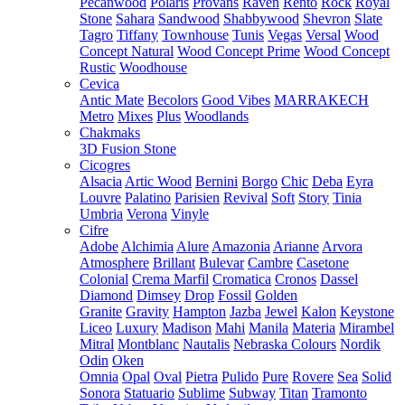
Pecanwood
Polaris
Provans
Raven
Rento
Rock
Royal
Stone
Sahara
Sandwood
Shabbywood
Shevron
Slate
Tagro
Tiffany
Townhouse
Tunis
Vegas
Versal
Wood
Concept Natural
Wood Concept Prime
Wood Concept
Rustic
Woodhouse
Cevica
Antic Mate
Becolors
Good Vibes
MARRAKECH
Metro
Mixes
Plus
Woodlands
Chakmaks
3D Fusion Stone
Cicogres
Alsacia
Artic Wood
Bernini
Borgo
Chic
Deba
Eyra
Louvre
Palatino
Parisien
Revival
Soft
Story
Tinia
Umbria
Verona
Vinyle
Cifre
Adobe
Alchimia
Alure
Amazonia
Arianne
Arvora
Atmosphere
Brillant
Bulevar
Cambre
Casetone
Colonial
Crema Marfil
Cromatica
Cronos
Dassel
Diamond
Dimsey
Drop
Fossil
Golden
Granite
Gravity
Hampton
Jazba
Jewel
Kalon
Keystone
Liceo
Luxury
Madison
Mahi
Manila
Materia
Mirambel
Mitral
Montblanc
Nautalis
Nebraska Colours
Nordik
Odin
Oken
Omnia
Opal
Oval
Pietra
Pulido
Pure
Rovere
Sea
Solid
Sonora
Statuario
Sublime
Subway
Titan
Tramonto