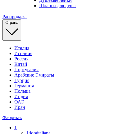
Душевые лейки
Шланги для душа
Распродажа
Страна
Италия
Испания
Россия
Китай
Португалия
Арабские Эмираты
Турция
Германия
Польша
Индия
ОАЭ
Иран
Фабрики:
1
14oraitaliana