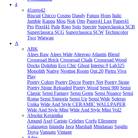
4
41zero42
Biscuit
Chicco
Cosmo
Dandy
Futura
Hops
Italic
Jumble
Kappa
Mou
Nok
Otto
Paper41 Lux
Paper41
Pro
Pixel41
Pulp
Rigo
Solo
Spectre
Superclassica SCB
Superclassica SCG
Superclassica SCW
Technicolor
Two
Wigwag
A
ABK
Alpes Raw
Alpes Wide
Alterego
Atlantis
Blend
Crossroad Brick
Crossroad Chalk
Crossroad Wood
Docks
Dolphin
Eco Chic
Ghost
Interno 9
Lab325
Monolith
Native
Nesting Room
Out.20
Pietra Viva
Play
Poetry Colors
Poetry Decor
Poetry Net
Poetry Stone
Poetry Stone Reloaded
Poetry Wood
Sensi 900
Sensi
Classic
Sensi Fantasy
Sensi Gems
Sensi Nuance
Sensi
Roma
Sensi Signoria
Sensi Up
Sensi Wide
Soleras
Unika
Wide And Style CERAMIC WALLPAPER
Wide And Style Mini
Wide And Style Mini Vol2
Absolut Keramika
Amund
Axel
Caristo
Celebes
Corfu
Ellesmere
Galapagos
Islandia
Java
Marshall
Mindanao
Sajalin
Troya
Vannatu
Vintage
Adex