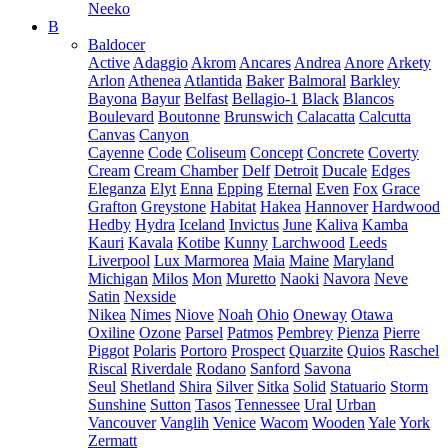
Neeko
B
Baldocer
Active
Adaggio
Akrom
Ancares
Andrea
Anore
Arkety
Arlon
Athenea
Atlantida
Baker
Balmoral
Barkley
Bayona
Bayur
Belfast
Bellagio-1
Black
Blancos
Boulevard
Boutonne
Brunswich
Calacatta
Calcutta
Canvas
Canyon
Cayenne
Code
Coliseum
Concept
Concrete
Coverty
Cream
Cream Chamber
Delf
Detroit
Ducale
Edges
Eleganza
Elyt
Enna
Epping
Eternal
Even
Fox
Grace
Grafton
Greystone
Habitat
Hakea
Hannover
Hardwood
Hedby
Hydra
Iceland
Invictus
June
Kaliva
Kamba
Kauri
Kavala
Kotibe
Kunny
Larchwood
Leeds
Liverpool
Lux Marmorea
Maia
Maine
Maryland
Michigan
Milos
Mon
Muretto
Naoki
Navora
Neve
Satin
Nexside
Nikea
Nimes
Niove
Noah
Ohio
Oneway
Otawa
Oxiline
Ozone
Parsel
Patmos
Pembrey
Pienza
Pierre
Piggot
Polaris
Portoro
Prospect
Quarzite
Quios
Raschel
Riscal
Riverdale
Rodano
Sanford
Savona
Seul
Shetland
Shira
Silver
Sitka
Solid
Statuario
Storm
Sunshine
Sutton
Tasos
Tennessee
Ural
Urban
Vancouver
Vanglih
Venice
Wacom
Wooden
Yale
York
Zermatt