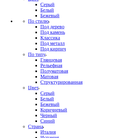
Серый
Белый
Бежевый
По стилю
Под дерево
Под камень
Классика
Под металл
Под кирпич
По типу
Глянцевая
Рельефная
Полуматовая
Матовая
Структурированная
Цвет
Серый
Белый
Бежевый
Коричневый
Черный
Синий
Страна
Италия
Испания