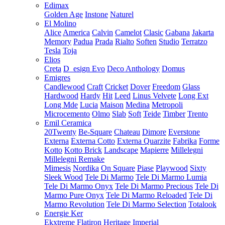
Edimax
Golden Age
Instone
Naturel
El Molino
Alice
America
Calvin
Camelot
Clasic
Gabana
Jakarta
Memory
Padua
Prada
Rialto
Soften
Studio
Terratzo
Tesla
Toja
Elios
Creta
D_esign Evo
Deco Anthology
Domus
Emigres
Candlewood
Craft
Cricket
Dover
Freedom
Glass
Hardwood
Hardy
Hit
Leed
Linus Velvete
Long Ext
Long Mde
Lucia
Maison
Medina
Metropoli
Microcemento
Olmo
Slab
Soft
Teide
Timber
Trento
Emil Ceramica
20Twenty
Be-Square
Chateau
Dimore
Everstone
Externa
Externa Cotto
Externa Quarzite
Fabrika
Forme
Kotto
Kotto Brick
Landscape
Mapierre
Millelegni
Millelegni Remake
Mimesis
Nordika
On Square
Piase
Playwood
Sixty
Sleek Wood
Tele Di Marmo
Tele Di Marmo Lumia
Tele Di Marmo Onyx
Tele Di Marmo Precious
Tele Di
Marmo Pure Onyx
Tele Di Marmo Reloaded
Tele Di
Marmo Revolution
Tele Di Marmo Selection
Totalook
Energie Ker
Ekxtreme
Flatiron
Heritage
Imperial