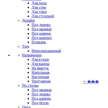
Для пола
Для стен
Для улиц
Для ступеней
Дизайн
Под дерево
Под мрамор
Под камень
Под кирпич
Пэчворк
Тип
Неполированный
Назначение
Для кухни
Для ванны
На фартук
Напольная
Настенная
Тротуарная
+ ���
По стилю
Под мрамор
Под дерево
Под камень
Под бетон
Цвет