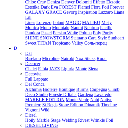
Chloe
Cray
Deniza
Denver
Dolomiti
Effetto
Ekzotic
Estetika Dark
Eva
FOREST
Flamel
Flora
Foil
Forever
GALAXY
GRACE
Gevorg
Inspiration
Lazzaro
Liana
Lili
Lines
Lorenzo
Lotani
MAGIC
MALIBU
Misty
Monica
Mono
Mountain
Naomi
Neutron
Pacific
Pandora
Pastel
Persian White
Poluna
Poly
Purity
SHINE
SNOWSTORM
Statuario Cara
Style
Sunheart
Sweet
TITAN
Tropicano
Valley
Соль-перец
D
Dar
Biselado
Microline
Nairobi
Noa-Sticks
Rural
Decocer
Chalet
Fabia
JAZZ
Liguria
Monte
Siena
Decovita
Full Lappato
Del Conca
Alchimia
Bioterre
Boutique
Burma
Carpegna
Climb
Deco Studio
Foreste D Italia
Gardena
Lavaredo
MARBLE EDITION
Monte Verde
Nabi
Native
Premiere
St Regis
Stone Edition Dinamik
Timeline
Vignoni
Wild
Diesel
Hoily Marble
Stage
Welding Rivest
Wrinkle Foil
DIESEL LIVING