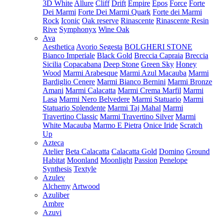
3D White
Allure
Cliff
Drift
Empire
Epos
Force
Forte
Dei Marmi
Forte Dei Marmi Quark
Forte dei Marmi
Rock
Iconic
Oak reserve
Rinascente
Rinascente Resin
Rive
Symphonyx
Wine Oak
Ava
Aesthetica
Avorio Segesta
BOLGHERI STONE
Bianco Imperiale
Black Gold
Breccia Capraia
Breccia
Sicilia
Copacabana
Deep Stone
Green Sky
Honey
Wood
Marmi Arabesque
Marmi Azul Macauba
Marmi
Bardiglio Cenere
Marmi Bianco Bernini
Marmi Bronze
Amani
Marmi Calacatta
Marmi Crema Marfil
Marmi
Lasa
Marmi Nero Belvedere
Marmi Statuario
Marmi
Statuario Splendente
Marmi Taj Mahal
Marmi
Travertino Classic
Marmi Travertino Silver
Marmi
White Macauba
Marmo E Pietra
Onice Iride
Scratch
Up
Azteca
Atelier
Beta Calacatta
Calacatta Gold
Domino
Ground
Habitat
Moonland
Moonlight
Passion
Penelope
Synthesis
Textyle
Azulev
Alchemy
Artwood
Azuliber
Ambre
Azuvi