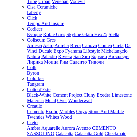
Tribe
Urban
Venetian
Vodevil
Cisa Ceramiche
Liberty
Click
Tempo And Inspire
Codicer
Evoque
Roble Gres
Skyline Glam Hex25
Stella
Coliseum Gres
Ardesia
Astro
Aurelia
Brera
Canova
Contea
Creta
Da
Vinci
Ducale
Expo
Fyamma
Lifestyle
Michelangelo
Natura
Palladio
Riviera
San Siro
Бормио
Вивальди
Лирика
Монца
Рим
Саленто
Тиволи
Colli
Byron
Colorker
Tangram
Cotto d'Este
Black-White
Cement Project
Cluny
Exedra
Limestone
Materica
Metal
Over
Wonderwall
Creatile
Cemento
Exotic
Marbles
Onyx
Stone And Marble
Twenties
Whites
Wood
Creto
Ambra
Aquarelle
Aurora
Avenzo
CEMENTO
SASSOLINO
Calacatta
Calacatta Gold
Checkmate