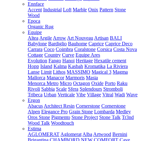
Ennface
Accent
Industrial
Loft
Marble
Onix
Pattern
Stone
Wood
Epoca
Organic Rug
Equipe
Altea
Argile
Arrow
Art Nouveau
Artisan
BALI
Babylone
Bardiglio
Bauhome
Caprice
Caprice Deco
Carrara
Coco
Coimbra
Coralstone
Corsica
Costa Nova
Cottage
Country
Curve
Equipe Ares
Evolution
Fango
Hanoi
Heritage
Hexatile cement
Hopp
Island
Kalma
Kasbah
Kromatika
La Riviera
Lanse
Limit
Lithos
MASSIMO
Magical 3
Magma
Mallorca
Manacor
Marmoris
Masia
Menorca
Metro
Micro
Octagon
Oxide
Porto
Raku
Rivoli
Sabbia
Scale
Sfera
Splendours
Stromboli
Tribeca
Urban
Verticale
Vibe
Village
Vitral
Wadi
Wave
Ergon
Abacus
Architect Resin
Cornerstone
Cornerstone
Alpen
Elegance Pro
Grain Stone
Lombarda
Medley
Oros Stone
Pigmento
Stone Project
Stone Talk
Tr3nd
Wood Talk
Woodtouch
Estima
AGLOMERAT
Aglomerat
Alba
Artwood
Bernini
Brigantina
CHAMBORD NEW
COMFORT
Cave