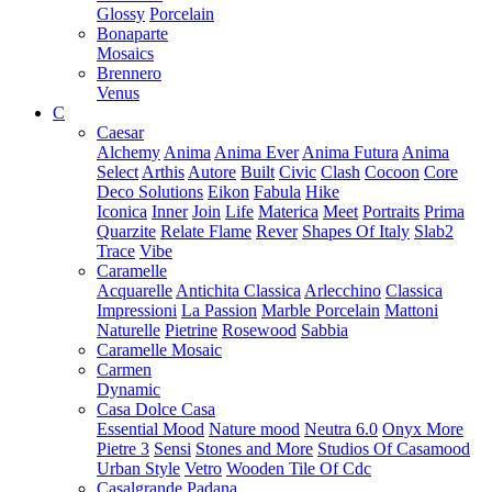
Glossy
Porcelain
Bonaparte
Mosaics
Brennero
Venus
C
Caesar
Alchemy
Anima
Anima Ever
Anima Futura
Anima
Select
Arthis
Autore
Built
Civic
Clash
Cocoon
Core
Deco Solutions
Eikon
Fabula
Hike
Iconica
Inner
Join
Life
Materica
Meet
Portraits
Prima
Quarzite
Relate Flame
Rever
Shapes Of Italy
Slab2
Trace
Vibe
Caramelle
Acquarelle
Antichita Classica
Arlecchino
Classica
Impressioni
La Passion
Marble Porcelain
Mattoni
Naturelle
Pietrine
Rosewood
Sabbia
Caramelle Mosaic
Carmen
Dynamic
Casa Dolce Casa
Essential Mood
Nature mood
Neutra 6.0
Onyx More
Pietre 3
Sensi
Stones and More
Studios Of Casamood
Urban Style
Vetro
Wooden Tile Of Cdc
Casalgrande Padana