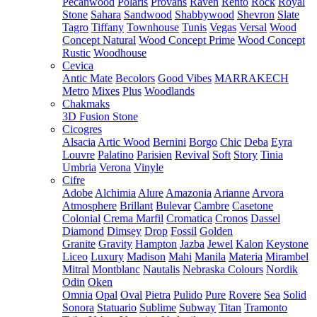
Pecanwood
Polaris
Provans
Raven
Rento
Rock
Royal
Stone
Sahara
Sandwood
Shabbywood
Shevron
Slate
Tagro
Tiffany
Townhouse
Tunis
Vegas
Versal
Wood
Concept Natural
Wood Concept Prime
Wood Concept
Rustic
Woodhouse
Cevica
Antic Mate
Becolors
Good Vibes
MARRAKECH
Metro
Mixes
Plus
Woodlands
Chakmaks
3D Fusion Stone
Cicogres
Alsacia
Artic Wood
Bernini
Borgo
Chic
Deba
Eyra
Louvre
Palatino
Parisien
Revival
Soft
Story
Tinia
Umbria
Verona
Vinyle
Cifre
Adobe
Alchimia
Alure
Amazonia
Arianne
Arvora
Atmosphere
Brillant
Bulevar
Cambre
Casetone
Colonial
Crema Marfil
Cromatica
Cronos
Dassel
Diamond
Dimsey
Drop
Fossil
Golden
Granite
Gravity
Hampton
Jazba
Jewel
Kalon
Keystone
Liceo
Luxury
Madison
Mahi
Manila
Materia
Mirambel
Mitral
Montblanc
Nautalis
Nebraska Colours
Nordik
Odin
Oken
Omnia
Opal
Oval
Pietra
Pulido
Pure
Rovere
Sea
Solid
Sonora
Statuario
Sublime
Subway
Titan
Tramonto