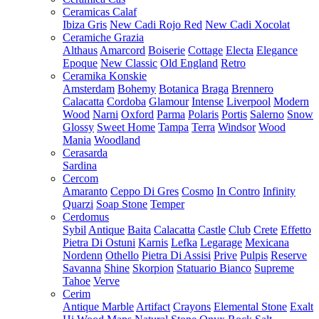
Ceramicas Calaf
Ibiza Gris
New Cadi Rojo Red
New Cadi Xocolat
Ceramiche Grazia
Althaus
Amarcord
Boiserie
Cottage
Electa
Elegance
Epoque
New Classic
Old England
Retro
Ceramika Konskie
Amsterdam
Bohemy
Botanica
Braga
Brennero
Calacatta
Cordoba
Glamour
Intense
Liverpool
Modern
Wood
Narni
Oxford
Parma
Polaris
Portis
Salerno
Snow
Glossy
Sweet Home
Tampa
Terra
Windsor
Wood
Mania
Woodland
Cerasarda
Sardina
Cercom
Amaranto
Ceppo Di Gres
Cosmo
In Contro
Infinity
Quarzi
Soap Stone
Temper
Cerdomus
Sybil
Antique
Baita
Calacatta
Castle
Club
Crete
Effetto
Pietra Di Ostuni
Karnis
Lefka
Legarage
Mexicana
Nordenn
Othello
Pietra Di Assisi
Prive
Pulpis
Reserve
Savanna
Shine
Skorpion
Statuario Bianco
Supreme
Tahoe
Verve
Cerim
Antique Marble
Artifact
Crayons
Elemental Stone
Exalt