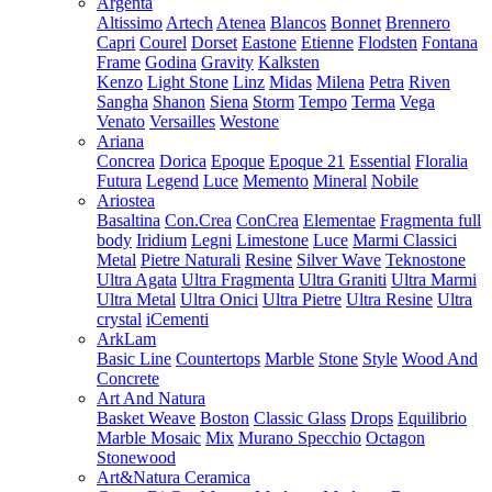
Argenta
Altissimo
Artech
Atenea
Blancos
Bonnet
Brennero
Capri
Courel
Dorset
Eastone
Etienne
Flodsten
Fontana
Frame
Godina
Gravity
Kalksten
Kenzo
Light Stone
Linz
Midas
Milena
Petra
Riven
Sangha
Shanon
Siena
Storm
Tempo
Terma
Vega
Venato
Versailles
Westone
Ariana
Concrea
Dorica
Epoque
Epoque 21
Essential
Floralia
Futura
Legend
Luce
Memento
Mineral
Nobile
Ariostea
Basaltina
Con.Crea
ConCrea
Elementae
Fragmenta full
body
Iridium
Legni
Limestone
Luce
Marmi Classici
Metal
Pietre Naturali
Resine
Silver Wave
Teknostone
Ultra Agata
Ultra Fragmenta
Ultra Graniti
Ultra Marmi
Ultra Metal
Ultra Onici
Ultra Pietre
Ultra Resine
Ultra
crystal
iCementi
ArkLam
Basic Line
Countertops
Marble
Stone
Style
Wood And
Concrete
Art And Natura
Basket Weave
Boston
Classic Glass
Drops
Equilibrio
Marble Mosaic
Mix
Murano Specchio
Octagon
Stonewood
Art&Natura Ceramica