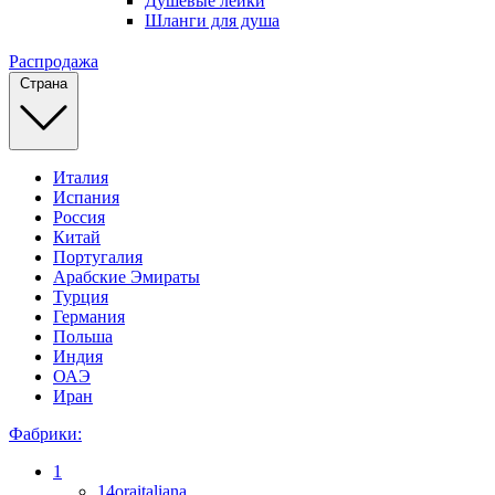
Душевые лейки
Шланги для душа
Распродажа
Страна
Италия
Испания
Россия
Китай
Португалия
Арабские Эмираты
Турция
Германия
Польша
Индия
ОАЭ
Иран
Фабрики:
1
14oraitaliana