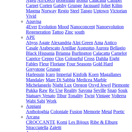
Aged
Art-Deco
Bohemian
Bondi
Calacatta
Camper
Carpet
Corten
Gatsby
Grunge
Jacquard
Joliet
Kilim
Magma
Norway
Regio
Steel
Tango
Uptown
Victorian
Vivid
Apavisa
4Ever
Evolution
Mood
Nanoconcept
Nanoevolution
Regeneration
Tattoo
Zinc
south
APE
Abyss
Agate
Alexandria
Alpi Green
Ama
Antico
Casale
Arabescato
Argillae
Augustus
Aurora
Bellagio
Black Hispania
Brianna
Burlington
Calacatta
Camelot
Caprice
Ceppo
Clos
Colourful
Cross
Dahlia
Eight
Fables
Fleur
Floriane
Four Seasons
Gold Hard
Greystone
Grunge
Harlequin
Icaro
Imperial
Kinfolk
Koen
Magallanes
Mandalay
Mare Di Sabbia
Medicea Marble
Michelangelo
Night Lux
Oregon
Oxyd Jewel
Piemonte
Pukka
Raw
Re Use
Reality
Savona
Seville
Snap
Souk
Statuary Venato
Tibur
Tonality
Twist
Vintage
Volterra
Wabi Sabi
Work
Appiani
Anthologhia
Coloniale
Fusion
Memorie
Metal
Poetic
Arcana
CROCCANTE
Komi
Les Bijoux
Ribe & Elburg
Stracciatella
Zaletti