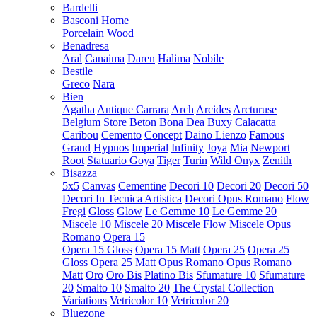
Bardelli
Basconi Home
Porcelain
Wood
Benadresa
Aral
Canaima
Daren
Halima
Nobile
Bestile
Greco
Nara
Bien
Agatha
Antique Carrara
Arch
Arcides
Arcturuse
Belgium Store
Beton
Bona Dea
Buxy
Calacatta
Caribou
Cemento
Concept
Daino Lienzo
Famous
Grand
Hypnos
Imperial
Infinity
Joya
Mia
Newport
Root
Statuario Goya
Tiger
Turin
Wild Onyx
Zenith
Bisazza
5x5
Canvas
Cementine
Decori 10
Decori 20
Decori 50
Decori In Tecnica Artistica
Decori Opus Romano
Flow
Fregi
Gloss
Glow
Le Gemme 10
Le Gemme 20
Miscele 10
Miscele 20
Miscele Flow
Miscele Opus
Romano
Opera 15
Opera 15 Gloss
Opera 15 Matt
Opera 25
Opera 25
Gloss
Opera 25 Matt
Opus Romano
Opus Romano
Matt
Oro
Oro Bis
Platino Bis
Sfumature 10
Sfumature
20
Smalto 10
Smalto 20
The Crystal Collection
Variations
Vetricolor 10
Vetricolor 20
Bluezone