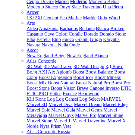
Ceppo Di Gre
Marmo
Moderno
Moderno Beton
Moderno Stucco
Onyx
Slate
Travertino
Una Pietra
Artcer
1Xl
2Xl
Cement
Eco Marble
Marble
Onix
Wood
Arte
Aldea
Amazonia
Barbados
Bellante
Blanca
Broken
Castanio
Cava
Colori
Coralle
Dorado
Dorado Stone
Elba
Estrella
Etno
Fuoco
Graniti
Grigia
Karyntia
Navara
Navona
Nella
Onde
Ascot
New England Beige
New England Bianco
Atlas Concorde
3D Wall
3D Wall Carve
3D Wall Design
3Д Вайт
Волл
AXI
Aix
Aplomb
Boost
Boost Balance
Boost
Color
Boost Expression
Boost Icor
Boost Mineral
Boost Mix
Boost Natural
Boost Natural Pro
Boost Pro
Boost Stone
Boost Vision
Brave
Canone Inverso
ETIC
ETIC PRO
Entice
Exence
Heartwood
Klif
Kone
Log
Log Cansei
Log Select
MARVEL
Marvel 3D
Marvel Diva
Marvel Dream
Marvel Edge
Marvel Epic
Marvel Gala
Marvel Gems
Marvel
Meraviglia
Marvel Onyx
Marvel Pro
Marvel Shine
Marvel Stone
Marvel T
Marvel Travertine
Marvel X
Norde
Nyra
Prism
Vest
Atlas Concorde Russia