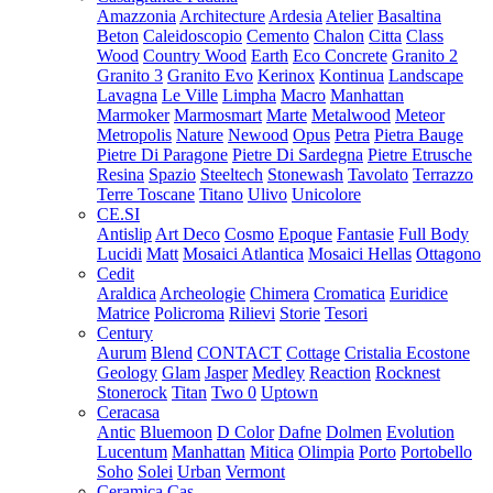
Amazzonia
Architecture
Ardesia
Atelier
Basaltina
Beton
Caleidoscopio
Cemento
Chalon
Citta
Class
Wood
Country Wood
Earth
Eco Concrete
Granito 2
Granito 3
Granito Evo
Kerinox
Kontinua
Landscape
Lavagna
Le Ville
Limpha
Macro
Manhattan
Marmoker
Marmosmart
Marte
Metalwood
Meteor
Metropolis
Nature
Newood
Opus
Petra
Pietra Bauge
Pietre Di Paragone
Pietre Di Sardegna
Pietre Etrusche
Resina
Spazio
Steeltech
Stonewash
Tavolato
Terrazzo
Terre Toscane
Titano
Ulivo
Unicolore
CE.SI
Antislip
Art Deco
Cosmo
Epoque
Fantasie
Full Body
Lucidi
Matt
Mosaici Atlantica
Mosaici Hellas
Ottagono
Cedit
Araldica
Archeologie
Chimera
Cromatica
Euridice
Matrice
Policroma
Rilievi
Storie
Tesori
Century
Aurum
Blend
CONTACT
Cottage
Cristalia
Ecostone
Geology
Glam
Jasper
Medley
Reaction
Rocknest
Stonerock
Titan
Two 0
Uptown
Ceracasa
Antic
Bluemoon
D Color
Dafne
Dolmen
Evolution
Lucentum
Manhattan
Mitica
Olimpia
Porto
Portobello
Soho
Solei
Urban
Vermont
Ceramica Cas