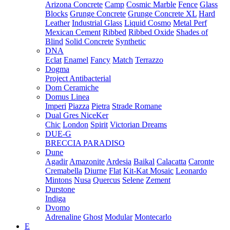
Arizona Concrete
Camp
Cosmic Marble
Fence
Glass
Blocks
Grunge Concrete
Grunge Concrete XL
Hard
Leather
Industrial Glass
Liquid Cosmo
Metal Perf
Mexican Cement
Ribbed
Ribbed Oxide
Shades of
Blind
Solid Concrete
Synthetic
DNA
Eclat
Enamel
Fancy
Match
Terrazzo
Dogma
Project Antibacterial
Dom Ceramiche
Domus Linea
Imperi
Piazza
Pietra
Strade Romane
Dual Gres NiceKer
Chic
London
Spirit
Victorian Dreams
DUE-G
BRECCIA PARADISO
Dune
Agadir
Amazonite
Ardesia
Baikal
Calacatta
Caronte
Cremabella
Diurne
Flat
Kit-Kat Mosaic
Leonardo
Mintons
Nusa
Quercus
Selene
Zement
Durstone
Indiga
Dvomo
Adrenaline
Ghost
Modular
Montecarlo
E