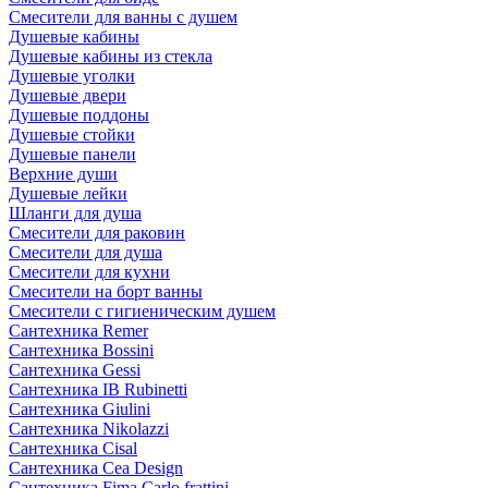
Смесители для ванны с душем
Душевые кабины
Душевые кабины из стекла
Душевые уголки
Душевые двери
Душевые поддоны
Душевые стойки
Душевые панели
Верхние души
Душевые лейки
Шланги для душа
Смесители для раковин
Смесители для душа
Смесители для кухни
Смесители на борт ванны
Смесители с гигиеническим душем
Сантехника Remer
Сантехника Bossini
Сантехника Gessi
Сантехника IB Rubinetti
Сантехника Giulini
Сантехника Nikolazzi
Сантехника Cisal
Сантехника Cea Design
Сантехника Fima Carlo frattini