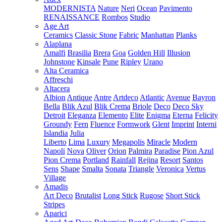
MODERNISTA
Nature
Neri
Ocean
Pavimento
RENAISSANCE
Rombos
Studio
Age Art
Ceramics
Classic Stone
Fabric
Manhattan
Planks
Alaplana
Amalfi
Brasilia
Brera
Goa
Golden Hill
Illusion
Johnstone
Kinsale
Pune
Ripley
Urano
Alta Ceramica
Affreschi
Altacera
Albion
Antique
Antre
Artdeco
Atlantic
Avenue
Bayron
Bella
Blik Azul
Blik Crema
Briole
Deco
Deco Sky
Detroit
Eleganza
Elemento
Elite
Enigma
Eterna
Felicity
Groundy
Fern
Fluence
Formwork
Glent
Imprint
Interni
Islandia
Julia
Liberto
Lima
Luxury
Megapolis
Miracle
Modern
Napoli
Nova
Oliver
Orion
Palmira
Paradise
Pion Azul
Pion Crema
Portland
Rainfall
Rejina
Resort
Santos
Sens
Shape
Smalta
Sonata
Triangle
Veronica
Vertus
Village
Amadis
Art Deco
Brutalist
Long Stick
Rugose
Short Stick
Stripes
Aparici