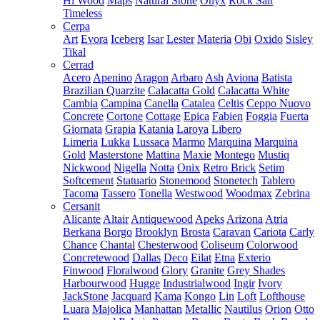
Hi Wood
Maps
Natural Stone
Onyx
Rock Salt
Timeless
Cerpa
Art
Evora
Iceberg
Isar
Lester
Materia
Obi
Oxido
Sisley
Tikal
Cerrad
Acero
Apenino
Aragon
Arbaro
Ash
Aviona
Batista
Brazilian Quarzite
Calacatta Gold
Calacatta White
Cambia
Campina
Canella
Catalea
Celtis
Ceppo Nuovo
Concrete
Cortone
Cottage
Epica
Fabien
Foggia
Fuerta
Giornata
Grapia
Katania
Laroya
Libero
Limeria
Lukka
Lussaca
Marmo
Marquina
Marquina
Gold
Masterstone
Mattina
Maxie
Montego
Mustiq
Nickwood
Nigella
Notta
Onix
Retro Brick
Setim
Softcement
Statuario
Stonemood
Stonetech
Tablero
Tacoma
Tassero
Tonella
Westwood
Woodmax
Zebrina
Cersanit
Alicante
Altair
Antiquewood
Apeks
Arizona
Atria
Berkana
Borgo
Brooklyn
Brosta
Caravan
Cariota
Carly
Chance
Chantal
Chesterwood
Coliseum
Colorwood
Concretewood
Dallas
Deco
Eilat
Etna
Exterio
Finwood
Floralwood
Glory
Granite
Grey Shades
Harbourwood
Hugge
Industrialwood
Ingir
Ivory
JackStone
Jacquard
Kama
Kongo
Lin
Loft
Lofthouse
Luara
Majolica
Manhattan
Metallic
Nautilus
Orion
Otto