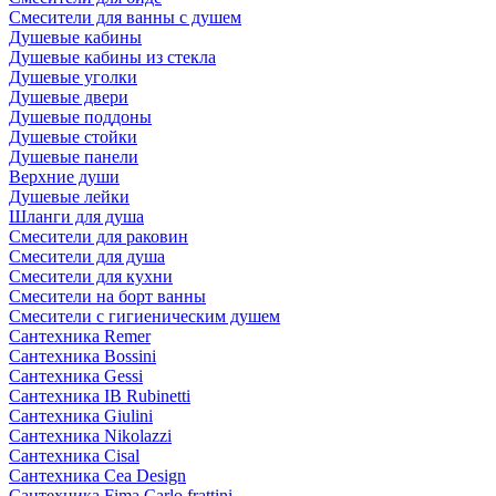
Смесители для ванны с душем
Душевые кабины
Душевые кабины из стекла
Душевые уголки
Душевые двери
Душевые поддоны
Душевые стойки
Душевые панели
Верхние души
Душевые лейки
Шланги для душа
Смесители для раковин
Смесители для душа
Смесители для кухни
Смесители на борт ванны
Смесители с гигиеническим душем
Сантехника Remer
Сантехника Bossini
Сантехника Gessi
Сантехника IB Rubinetti
Сантехника Giulini
Сантехника Nikolazzi
Сантехника Cisal
Сантехника Cea Design
Сантехника Fima Carlo frattini