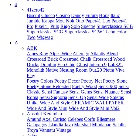
4
41zero42
Biscuit
Chicco
Cosmo
Dandy
Futura
Hops
Italic
Jumble
Kappa
Mou
Nok
Otto
Paper41 Lux
Paper41
Pro
Pixel41
Pulp
Rigo
Solo
Spectre
Superclassica SCB
Superclassica SCG
Superclassica SCW
Technicolor
Two
Wigwag
A
ABK
Alpes Raw
Alpes Wide
Alterego
Atlantis
Blend
Crossroad Brick
Crossroad Chalk
Crossroad Wood
Docks
Dolphin
Eco Chic
Ghost
Interno 9
Lab325
Monolith
Native
Nesting Room
Out.20
Pietra Viva
Play
Poetry Colors
Poetry Decor
Poetry Net
Poetry Stone
Poetry Stone Reloaded
Poetry Wood
Sensi 900
Sensi
Classic
Sensi Fantasy
Sensi Gems
Sensi Nuance
Sensi
Roma
Sensi Signoria
Sensi Up
Sensi Wide
Soleras
Unika
Wide And Style CERAMIC WALLPAPER
Wide And Style Mini
Wide And Style Mini Vol2
Absolut Keramika
Amund
Axel
Caristo
Celebes
Corfu
Ellesmere
Galapagos
Islandia
Java
Marshall
Mindanao
Sajalin
Troya
Vannatu
Vintage
Adex