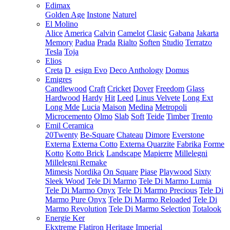
Edimax
Golden Age
Instone
Naturel
El Molino
Alice
America
Calvin
Camelot
Clasic
Gabana
Jakarta
Memory
Padua
Prada
Rialto
Soften
Studio
Terratzo
Tesla
Toja
Elios
Creta
D_esign Evo
Deco Anthology
Domus
Emigres
Candlewood
Craft
Cricket
Dover
Freedom
Glass
Hardwood
Hardy
Hit
Leed
Linus Velvete
Long Ext
Long Mde
Lucia
Maison
Medina
Metropoli
Microcemento
Olmo
Slab
Soft
Teide
Timber
Trento
Emil Ceramica
20Twenty
Be-Square
Chateau
Dimore
Everstone
Externa
Externa Cotto
Externa Quarzite
Fabrika
Forme
Kotto
Kotto Brick
Landscape
Mapierre
Millelegni
Millelegni Remake
Mimesis
Nordika
On Square
Piase
Playwood
Sixty
Sleek Wood
Tele Di Marmo
Tele Di Marmo Lumia
Tele Di Marmo Onyx
Tele Di Marmo Precious
Tele Di
Marmo Pure Onyx
Tele Di Marmo Reloaded
Tele Di
Marmo Revolution
Tele Di Marmo Selection
Totalook
Energie Ker
Ekxtreme
Flatiron
Heritage
Imperial