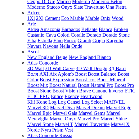
Ceppo Di Gre
Marmo
Moderno
Moderno Beton
Moderno Stucco
Onyx
Slate
Travertino
Una Pietra
Artcer
1Xl
2Xl
Cement
Eco Marble
Marble
Onix
Wood
Arte
Aldea
Amazonia
Barbados
Bellante
Blanca
Broken
Castanio
Cava
Colori
Coralle
Dorado
Dorado Stone
Elba
Estrella
Etno
Fuoco
Graniti
Grigia
Karyntia
Navara
Navona
Nella
Onde
Ascot
New England Beige
New England Bianco
Atlas Concorde
3D Wall
3D Wall Carve
3D Wall Design
3Д Вайт
Волл
AXI
Aix
Aplomb
Boost
Boost Balance
Boost
Color
Boost Expression
Boost Icor
Boost Mineral
Boost Mix
Boost Natural
Boost Natural Pro
Boost Pro
Boost Stone
Boost Vision
Brave
Canone Inverso
ETIC
ETIC PRO
Entice
Exence
Heartwood
Klif
Kone
Log
Log Cansei
Log Select
MARVEL
Marvel 3D
Marvel Diva
Marvel Dream
Marvel Edge
Marvel Epic
Marvel Gala
Marvel Gems
Marvel
Meraviglia
Marvel Onyx
Marvel Pro
Marvel Shine
Marvel Stone
Marvel T
Marvel Travertine
Marvel X
Norde
Nyra
Prism
Vest
Atlas Concorde Russia