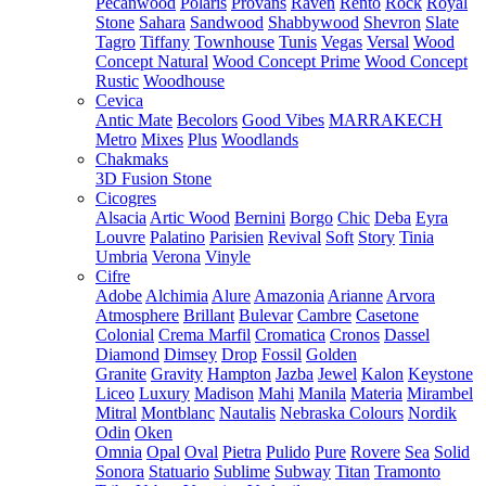
Pecanwood
Polaris
Provans
Raven
Rento
Rock
Royal
Stone
Sahara
Sandwood
Shabbywood
Shevron
Slate
Tagro
Tiffany
Townhouse
Tunis
Vegas
Versal
Wood
Concept Natural
Wood Concept Prime
Wood Concept
Rustic
Woodhouse
Cevica
Antic Mate
Becolors
Good Vibes
MARRAKECH
Metro
Mixes
Plus
Woodlands
Chakmaks
3D Fusion Stone
Cicogres
Alsacia
Artic Wood
Bernini
Borgo
Chic
Deba
Eyra
Louvre
Palatino
Parisien
Revival
Soft
Story
Tinia
Umbria
Verona
Vinyle
Cifre
Adobe
Alchimia
Alure
Amazonia
Arianne
Arvora
Atmosphere
Brillant
Bulevar
Cambre
Casetone
Colonial
Crema Marfil
Cromatica
Cronos
Dassel
Diamond
Dimsey
Drop
Fossil
Golden
Granite
Gravity
Hampton
Jazba
Jewel
Kalon
Keystone
Liceo
Luxury
Madison
Mahi
Manila
Materia
Mirambel
Mitral
Montblanc
Nautalis
Nebraska Colours
Nordik
Odin
Oken
Omnia
Opal
Oval
Pietra
Pulido
Pure
Rovere
Sea
Solid
Sonora
Statuario
Sublime
Subway
Titan
Tramonto