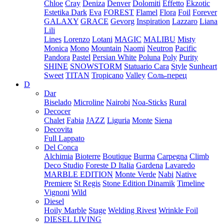
Chloe
Cray
Deniza
Denver
Dolomiti
Effetto
Ekzotic
Estetika Dark
Eva
FOREST
Flamel
Flora
Foil
Forever
GALAXY
GRACE
Gevorg
Inspiration
Lazzaro
Liana
Lili
Lines
Lorenzo
Lotani
MAGIC
MALIBU
Misty
Monica
Mono
Mountain
Naomi
Neutron
Pacific
Pandora
Pastel
Persian White
Poluna
Poly
Purity
SHINE
SNOWSTORM
Statuario Cara
Style
Sunheart
Sweet
TITAN
Tropicano
Valley
Соль-перец
D
Dar
Biselado
Microline
Nairobi
Noa-Sticks
Rural
Decocer
Chalet
Fabia
JAZZ
Liguria
Monte
Siena
Decovita
Full Lappato
Del Conca
Alchimia
Bioterre
Boutique
Burma
Carpegna
Climb
Deco Studio
Foreste D Italia
Gardena
Lavaredo
MARBLE EDITION
Monte Verde
Nabi
Native
Premiere
St Regis
Stone Edition Dinamik
Timeline
Vignoni
Wild
Diesel
Hoily Marble
Stage
Welding Rivest
Wrinkle Foil
DIESEL LIVING