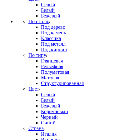
Серый
Белый
Бежевый
По стилю
Под дерево
Под камень
Классика
Под металл
Под кирпич
По типу
Глянцевая
Рельефная
Полуматовая
Матовая
Структурированная
Цвет
Серый
Белый
Бежевый
Коричневый
Черный
Синий
Страна
Италия
Испания