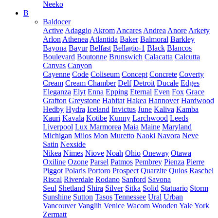
Neeko
B
Baldocer
Active
Adaggio
Akrom
Ancares
Andrea
Anore
Arkety
Arlon
Athenea
Atlantida
Baker
Balmoral
Barkley
Bayona
Bayur
Belfast
Bellagio-1
Black
Blancos
Boulevard
Boutonne
Brunswich
Calacatta
Calcutta
Canvas
Canyon
Cayenne
Code
Coliseum
Concept
Concrete
Coverty
Cream
Cream Chamber
Delf
Detroit
Ducale
Edges
Eleganza
Elyt
Enna
Epping
Eternal
Even
Fox
Grace
Grafton
Greystone
Habitat
Hakea
Hannover
Hardwood
Hedby
Hydra
Iceland
Invictus
June
Kaliva
Kamba
Kauri
Kavala
Kotibe
Kunny
Larchwood
Leeds
Liverpool
Lux Marmorea
Maia
Maine
Maryland
Michigan
Milos
Mon
Muretto
Naoki
Navora
Neve
Satin
Nexside
Nikea
Nimes
Niove
Noah
Ohio
Oneway
Otawa
Oxiline
Ozone
Parsel
Patmos
Pembrey
Pienza
Pierre
Piggot
Polaris
Portoro
Prospect
Quarzite
Quios
Raschel
Riscal
Riverdale
Rodano
Sanford
Savona
Seul
Shetland
Shira
Silver
Sitka
Solid
Statuario
Storm
Sunshine
Sutton
Tasos
Tennessee
Ural
Urban
Vancouver
Vanglih
Venice
Wacom
Wooden
Yale
York
Zermatt