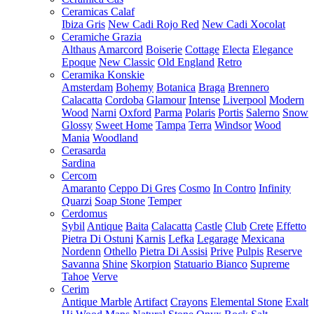
Ceramicas Calaf
Ibiza Gris
New Cadi Rojo Red
New Cadi Xocolat
Ceramiche Grazia
Althaus
Amarcord
Boiserie
Cottage
Electa
Elegance
Epoque
New Classic
Old England
Retro
Ceramika Konskie
Amsterdam
Bohemy
Botanica
Braga
Brennero
Calacatta
Cordoba
Glamour
Intense
Liverpool
Modern
Wood
Narni
Oxford
Parma
Polaris
Portis
Salerno
Snow
Glossy
Sweet Home
Tampa
Terra
Windsor
Wood
Mania
Woodland
Cerasarda
Sardina
Cercom
Amaranto
Ceppo Di Gres
Cosmo
In Contro
Infinity
Quarzi
Soap Stone
Temper
Cerdomus
Sybil
Antique
Baita
Calacatta
Castle
Club
Crete
Effetto
Pietra Di Ostuni
Karnis
Lefka
Legarage
Mexicana
Nordenn
Othello
Pietra Di Assisi
Prive
Pulpis
Reserve
Savanna
Shine
Skorpion
Statuario Bianco
Supreme
Tahoe
Verve
Cerim
Antique Marble
Artifact
Crayons
Elemental Stone
Exalt