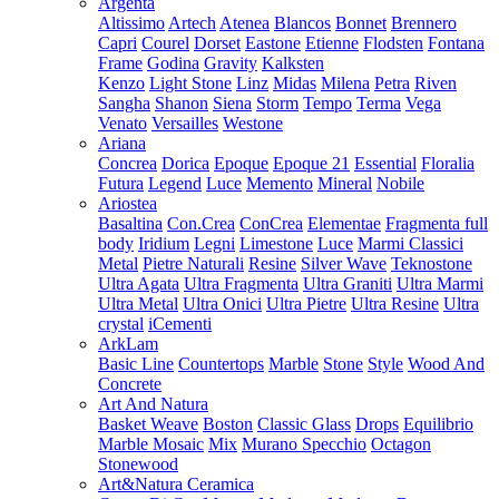
Argenta
Altissimo
Artech
Atenea
Blancos
Bonnet
Brennero
Capri
Courel
Dorset
Eastone
Etienne
Flodsten
Fontana
Frame
Godina
Gravity
Kalksten
Kenzo
Light Stone
Linz
Midas
Milena
Petra
Riven
Sangha
Shanon
Siena
Storm
Tempo
Terma
Vega
Venato
Versailles
Westone
Ariana
Concrea
Dorica
Epoque
Epoque 21
Essential
Floralia
Futura
Legend
Luce
Memento
Mineral
Nobile
Ariostea
Basaltina
Con.Crea
ConCrea
Elementae
Fragmenta full
body
Iridium
Legni
Limestone
Luce
Marmi Classici
Metal
Pietre Naturali
Resine
Silver Wave
Teknostone
Ultra Agata
Ultra Fragmenta
Ultra Graniti
Ultra Marmi
Ultra Metal
Ultra Onici
Ultra Pietre
Ultra Resine
Ultra
crystal
iCementi
ArkLam
Basic Line
Countertops
Marble
Stone
Style
Wood And
Concrete
Art And Natura
Basket Weave
Boston
Classic Glass
Drops
Equilibrio
Marble Mosaic
Mix
Murano Specchio
Octagon
Stonewood
Art&Natura Ceramica