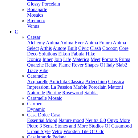
Glossy
Porcelain
Bonaparte
Mosaics
Brennero
Venus
C
Caesar
Alchemy
Anima
Anima Ever
Anima Futura
Anima
Select
Arthis
Autore
Built
Civic
Clash
Cocoon
Core
Deco Solutions
Eikon
Fabula
Hike
Iconica
Inner
Join
Life
Materica
Meet
Portraits
Prima
Quarzite
Relate Flame
Rever
Shapes Of Italy
Slab2
Trace
Vibe
Caramelle
Acquarelle
Antichita Classica
Arlecchino
Classica
Impressioni
La Passion
Marble Porcelain
Mattoni
Naturelle
Pietrine
Rosewood
Sabbia
Caramelle Mosaic
Carmen
Dynamic
Casa Dolce Casa
Essential Mood
Nature mood
Neutra 6.0
Onyx More
Pietre 3
Sensi
Stones and More
Studios Of Casamood
Urban Style
Vetro
Wooden Tile Of Cdc
Casalgrande Padana