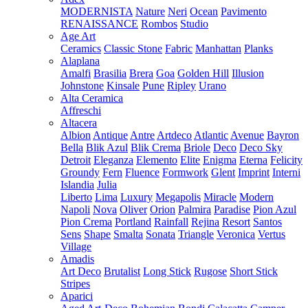
MODERNISTA
Nature
Neri
Ocean
Pavimento
RENAISSANCE
Rombos
Studio
Age Art
Ceramics
Classic Stone
Fabric
Manhattan
Planks
Alaplana
Amalfi
Brasilia
Brera
Goa
Golden Hill
Illusion
Johnstone
Kinsale
Pune
Ripley
Urano
Alta Ceramica
Affreschi
Altacera
Albion
Antique
Antre
Artdeco
Atlantic
Avenue
Bayron
Bella
Blik Azul
Blik Crema
Briole
Deco
Deco Sky
Detroit
Eleganza
Elemento
Elite
Enigma
Eterna
Felicity
Groundy
Fern
Fluence
Formwork
Glent
Imprint
Interni
Islandia
Julia
Liberto
Lima
Luxury
Megapolis
Miracle
Modern
Napoli
Nova
Oliver
Orion
Palmira
Paradise
Pion Azul
Pion Crema
Portland
Rainfall
Rejina
Resort
Santos
Sens
Shape
Smalta
Sonata
Triangle
Veronica
Vertus
Village
Amadis
Art Deco
Brutalist
Long Stick
Rugose
Short Stick
Stripes
Aparici