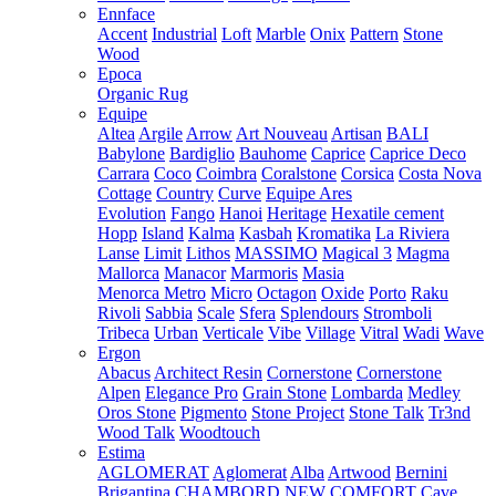
Ennface
Accent
Industrial
Loft
Marble
Onix
Pattern
Stone
Wood
Epoca
Organic Rug
Equipe
Altea
Argile
Arrow
Art Nouveau
Artisan
BALI
Babylone
Bardiglio
Bauhome
Caprice
Caprice Deco
Carrara
Coco
Coimbra
Coralstone
Corsica
Costa Nova
Cottage
Country
Curve
Equipe Ares
Evolution
Fango
Hanoi
Heritage
Hexatile cement
Hopp
Island
Kalma
Kasbah
Kromatika
La Riviera
Lanse
Limit
Lithos
MASSIMO
Magical 3
Magma
Mallorca
Manacor
Marmoris
Masia
Menorca
Metro
Micro
Octagon
Oxide
Porto
Raku
Rivoli
Sabbia
Scale
Sfera
Splendours
Stromboli
Tribeca
Urban
Verticale
Vibe
Village
Vitral
Wadi
Wave
Ergon
Abacus
Architect Resin
Cornerstone
Cornerstone
Alpen
Elegance Pro
Grain Stone
Lombarda
Medley
Oros Stone
Pigmento
Stone Project
Stone Talk
Tr3nd
Wood Talk
Woodtouch
Estima
AGLOMERAT
Aglomerat
Alba
Artwood
Bernini
Brigantina
CHAMBORD NEW
COMFORT
Cave