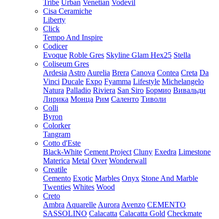
Tribe
Urban
Venetian
Vodevil
Cisa Ceramiche
Liberty
Click
Tempo And Inspire
Codicer
Evoque
Roble Gres
Skyline Glam Hex25
Stella
Coliseum Gres
Ardesia
Astro
Aurelia
Brera
Canova
Contea
Creta
Da
Vinci
Ducale
Expo
Fyamma
Lifestyle
Michelangelo
Natura
Palladio
Riviera
San Siro
Бормио
Вивальди
Лирика
Монца
Рим
Саленто
Тиволи
Colli
Byron
Colorker
Tangram
Cotto d'Este
Black-White
Cement Project
Cluny
Exedra
Limestone
Materica
Metal
Over
Wonderwall
Creatile
Cemento
Exotic
Marbles
Onyx
Stone And Marble
Twenties
Whites
Wood
Creto
Ambra
Aquarelle
Aurora
Avenzo
CEMENTO
SASSOLINO
Calacatta
Calacatta Gold
Checkmate