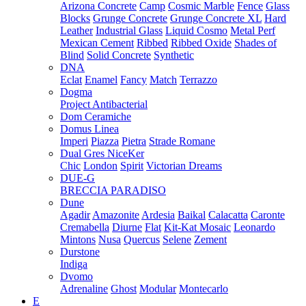
Arizona Concrete
Camp
Cosmic Marble
Fence
Glass
Blocks
Grunge Concrete
Grunge Concrete XL
Hard
Leather
Industrial Glass
Liquid Cosmo
Metal Perf
Mexican Cement
Ribbed
Ribbed Oxide
Shades of
Blind
Solid Concrete
Synthetic
DNA
Eclat
Enamel
Fancy
Match
Terrazzo
Dogma
Project Antibacterial
Dom Ceramiche
Domus Linea
Imperi
Piazza
Pietra
Strade Romane
Dual Gres NiceKer
Chic
London
Spirit
Victorian Dreams
DUE-G
BRECCIA PARADISO
Dune
Agadir
Amazonite
Ardesia
Baikal
Calacatta
Caronte
Cremabella
Diurne
Flat
Kit-Kat Mosaic
Leonardo
Mintons
Nusa
Quercus
Selene
Zement
Durstone
Indiga
Dvomo
Adrenaline
Ghost
Modular
Montecarlo
E