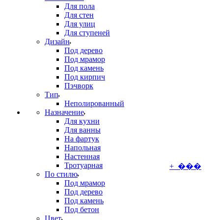
Для пола
Для стен
Для улиц
Для ступеней
Дизайн
Под дерево
Под мрамор
Под камень
Под кирпич
Пэчворк
Тип
Неполированный
Назначение
Для кухни
Для ванны
На фартук
Напольная
Настенная
Тротуарная
+ ���
По стилю
Под мрамор
Под дерево
Под камень
Под бетон
Цвет