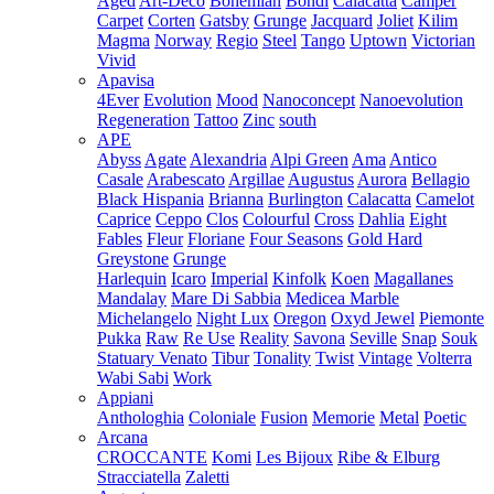
Aged
Art-Deco
Bohemian
Bondi
Calacatta
Camper
Carpet
Corten
Gatsby
Grunge
Jacquard
Joliet
Kilim
Magma
Norway
Regio
Steel
Tango
Uptown
Victorian
Vivid
Apavisa
4Ever
Evolution
Mood
Nanoconcept
Nanoevolution
Regeneration
Tattoo
Zinc
south
APE
Abyss
Agate
Alexandria
Alpi Green
Ama
Antico
Casale
Arabescato
Argillae
Augustus
Aurora
Bellagio
Black Hispania
Brianna
Burlington
Calacatta
Camelot
Caprice
Ceppo
Clos
Colourful
Cross
Dahlia
Eight
Fables
Fleur
Floriane
Four Seasons
Gold Hard
Greystone
Grunge
Harlequin
Icaro
Imperial
Kinfolk
Koen
Magallanes
Mandalay
Mare Di Sabbia
Medicea Marble
Michelangelo
Night Lux
Oregon
Oxyd Jewel
Piemonte
Pukka
Raw
Re Use
Reality
Savona
Seville
Snap
Souk
Statuary Venato
Tibur
Tonality
Twist
Vintage
Volterra
Wabi Sabi
Work
Appiani
Anthologhia
Coloniale
Fusion
Memorie
Metal
Poetic
Arcana
CROCCANTE
Komi
Les Bijoux
Ribe & Elburg
Stracciatella
Zaletti