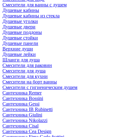
Смесители для ванны с душем
Душевые кабины
Душевые кабины из стекла
Душевые уголки
Душевые двери
Душевые поддоны
Душевые стойки
Душевые панели
Верхние души
Душевые лейки
Шланги для душа
Смесители для раковин
Смесители для душа
Смесители для кухни
Смесители на борт ванны
Смесители с гигиеническим душем
Сантехника Remer
Сантехника Bossini
Сантехника Gessi
Сантехника IB Rubinetti
Сантехника Giulini
Сантехника Nikolazzi
Сантехника Cisal
Сантехника Cea Design
Сантехника Fima Carlo frattini