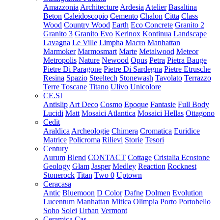
Amazzonia
Architecture
Ardesia
Atelier
Basaltina
Beton
Caleidoscopio
Cemento
Chalon
Citta
Class
Wood
Country Wood
Earth
Eco Concrete
Granito 2
Granito 3
Granito Evo
Kerinox
Kontinua
Landscape
Lavagna
Le Ville
Limpha
Macro
Manhattan
Marmoker
Marmosmart
Marte
Metalwood
Meteor
Metropolis
Nature
Newood
Opus
Petra
Pietra Bauge
Pietre Di Paragone
Pietre Di Sardegna
Pietre Etrusche
Resina
Spazio
Steeltech
Stonewash
Tavolato
Terrazzo
Terre Toscane
Titano
Ulivo
Unicolore
CE.SI
Antislip
Art Deco
Cosmo
Epoque
Fantasie
Full Body
Lucidi
Matt
Mosaici Atlantica
Mosaici Hellas
Ottagono
Cedit
Araldica
Archeologie
Chimera
Cromatica
Euridice
Matrice
Policroma
Rilievi
Storie
Tesori
Century
Aurum
Blend
CONTACT
Cottage
Cristalia
Ecostone
Geology
Glam
Jasper
Medley
Reaction
Rocknest
Stonerock
Titan
Two 0
Uptown
Ceracasa
Antic
Bluemoon
D Color
Dafne
Dolmen
Evolution
Lucentum
Manhattan
Mitica
Olimpia
Porto
Portobello
Soho
Solei
Urban
Vermont
Ceramica Cas