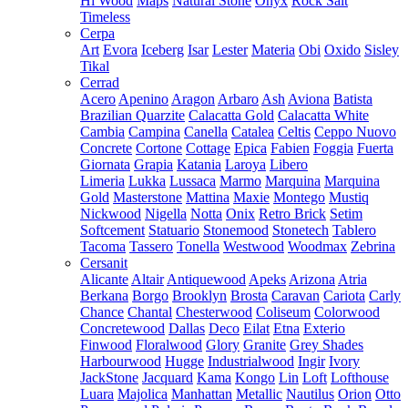
Hi Wood
Maps
Natural Stone
Onyx
Rock Salt
Timeless
Cerpa
Art
Evora
Iceberg
Isar
Lester
Materia
Obi
Oxido
Sisley
Tikal
Cerrad
Acero
Apenino
Aragon
Arbaro
Ash
Aviona
Batista
Brazilian Quarzite
Calacatta Gold
Calacatta White
Cambia
Campina
Canella
Catalea
Celtis
Ceppo Nuovo
Concrete
Cortone
Cottage
Epica
Fabien
Foggia
Fuerta
Giornata
Grapia
Katania
Laroya
Libero
Limeria
Lukka
Lussaca
Marmo
Marquina
Marquina
Gold
Masterstone
Mattina
Maxie
Montego
Mustiq
Nickwood
Nigella
Notta
Onix
Retro Brick
Setim
Softcement
Statuario
Stonemood
Stonetech
Tablero
Tacoma
Tassero
Tonella
Westwood
Woodmax
Zebrina
Cersanit
Alicante
Altair
Antiquewood
Apeks
Arizona
Atria
Berkana
Borgo
Brooklyn
Brosta
Caravan
Cariota
Carly
Chance
Chantal
Chesterwood
Coliseum
Colorwood
Concretewood
Dallas
Deco
Eilat
Etna
Exterio
Finwood
Floralwood
Glory
Granite
Grey Shades
Harbourwood
Hugge
Industrialwood
Ingir
Ivory
JackStone
Jacquard
Kama
Kongo
Lin
Loft
Lofthouse
Luara
Majolica
Manhattan
Metallic
Nautilus
Orion
Otto