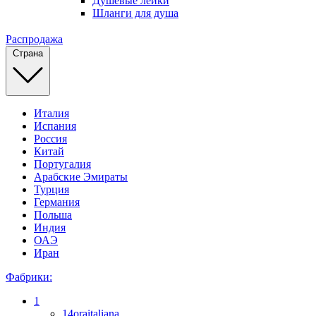
Душевые лейки
Шланги для душа
Распродажа
Страна
Италия
Испания
Россия
Китай
Португалия
Арабские Эмираты
Турция
Германия
Польша
Индия
ОАЭ
Иран
Фабрики:
1
14oraitaliana