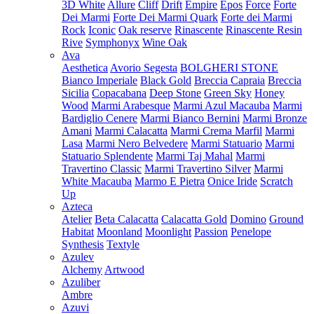
3D White
Allure
Cliff
Drift
Empire
Epos
Force
Forte
Dei Marmi
Forte Dei Marmi Quark
Forte dei Marmi
Rock
Iconic
Oak reserve
Rinascente
Rinascente Resin
Rive
Symphonyx
Wine Oak
Ava
Aesthetica
Avorio Segesta
BOLGHERI STONE
Bianco Imperiale
Black Gold
Breccia Capraia
Breccia
Sicilia
Copacabana
Deep Stone
Green Sky
Honey
Wood
Marmi Arabesque
Marmi Azul Macauba
Marmi
Bardiglio Cenere
Marmi Bianco Bernini
Marmi Bronze
Amani
Marmi Calacatta
Marmi Crema Marfil
Marmi
Lasa
Marmi Nero Belvedere
Marmi Statuario
Marmi
Statuario Splendente
Marmi Taj Mahal
Marmi
Travertino Classic
Marmi Travertino Silver
Marmi
White Macauba
Marmo E Pietra
Onice Iride
Scratch
Up
Azteca
Atelier
Beta Calacatta
Calacatta Gold
Domino
Ground
Habitat
Moonland
Moonlight
Passion
Penelope
Synthesis
Textyle
Azulev
Alchemy
Artwood
Azuliber
Ambre
Azuvi