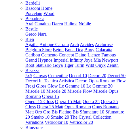
Bardelli
Basconi Home
Porcelain
Wood
Benadresa
Aral
Canaima
Daren
Halima
Nobile
Bestile
Greco
Nara
Bien
Agatha
Antique Carrara
Arch
Arcides
Arcturuse
Belgium Store
Beton
Bona Dea
Buxy
Calacatta
Caribou
Cemento
Concept
Daino Lienzo
Famous
Grand
Hypnos
Imperial
Infinity
Joya
Mia
Newport
Root
Statuario Goya
Tiger
Turin
Wild Onyx
Zenith
Bisazza
5x5
Canvas
Cementine
Decori 10
Decori 20
Decori 50
Decori In Tecnica Artistica
Decori Opus Romano
Flow
Fregi
Gloss
Glow
Le Gemme 10
Le Gemme 20
Miscele 10
Miscele 20
Miscele Flow
Miscele Opus
Romano
Opera 15
Opera 15 Gloss
Opera 15 Matt
Opera 25
Opera 25
Gloss
Opera 25 Matt
Opus Romano
Opus Romano
Matt
Oro
Oro Bis
Platino Bis
Sfumature 10
Sfumature
20
Smalto 10
Smalto 20
The Crystal Collection
Variations
Vetricolor 10
Vetricolor 20
Bluezone