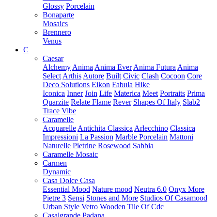
Glossy
Porcelain
Bonaparte
Mosaics
Brennero
Venus
C
Caesar
Alchemy
Anima
Anima Ever
Anima Futura
Anima
Select
Arthis
Autore
Built
Civic
Clash
Cocoon
Core
Deco Solutions
Eikon
Fabula
Hike
Iconica
Inner
Join
Life
Materica
Meet
Portraits
Prima
Quarzite
Relate Flame
Rever
Shapes Of Italy
Slab2
Trace
Vibe
Caramelle
Acquarelle
Antichita Classica
Arlecchino
Classica
Impressioni
La Passion
Marble Porcelain
Mattoni
Naturelle
Pietrine
Rosewood
Sabbia
Caramelle Mosaic
Carmen
Dynamic
Casa Dolce Casa
Essential Mood
Nature mood
Neutra 6.0
Onyx More
Pietre 3
Sensi
Stones and More
Studios Of Casamood
Urban Style
Vetro
Wooden Tile Of Cdc
Casalgrande Padana