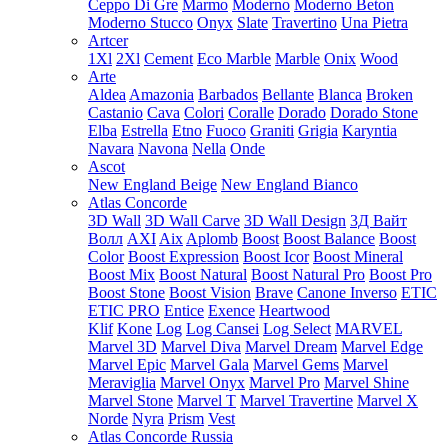
Ceppo Di Gre
Marmo
Moderno
Moderno Beton
Moderno Stucco
Onyx
Slate
Travertino
Una Pietra
Artcer
1Xl
2Xl
Cement
Eco Marble
Marble
Onix
Wood
Arte
Aldea
Amazonia
Barbados
Bellante
Blanca
Broken
Castanio
Cava
Colori
Coralle
Dorado
Dorado Stone
Elba
Estrella
Etno
Fuoco
Graniti
Grigia
Karyntia
Navara
Navona
Nella
Onde
Ascot
New England Beige
New England Bianco
Atlas Concorde
3D Wall
3D Wall Carve
3D Wall Design
3Д Вайт
Волл
AXI
Aix
Aplomb
Boost
Boost Balance
Boost
Color
Boost Expression
Boost Icor
Boost Mineral
Boost Mix
Boost Natural
Boost Natural Pro
Boost Pro
Boost Stone
Boost Vision
Brave
Canone Inverso
ETIC
ETIC PRO
Entice
Exence
Heartwood
Klif
Kone
Log
Log Cansei
Log Select
MARVEL
Marvel 3D
Marvel Diva
Marvel Dream
Marvel Edge
Marvel Epic
Marvel Gala
Marvel Gems
Marvel
Meraviglia
Marvel Onyx
Marvel Pro
Marvel Shine
Marvel Stone
Marvel T
Marvel Travertine
Marvel X
Norde
Nyra
Prism
Vest
Atlas Concorde Russia