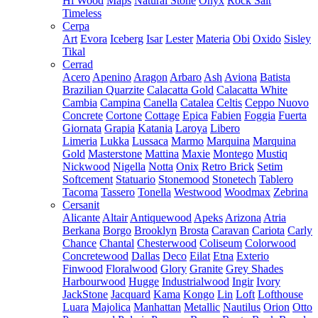
Hi Wood
Maps
Natural Stone
Onyx
Rock Salt
Timeless
Cerpa
Art
Evora
Iceberg
Isar
Lester
Materia
Obi
Oxido
Sisley
Tikal
Cerrad
Acero
Apenino
Aragon
Arbaro
Ash
Aviona
Batista
Brazilian Quarzite
Calacatta Gold
Calacatta White
Cambia
Campina
Canella
Catalea
Celtis
Ceppo Nuovo
Concrete
Cortone
Cottage
Epica
Fabien
Foggia
Fuerta
Giornata
Grapia
Katania
Laroya
Libero
Limeria
Lukka
Lussaca
Marmo
Marquina
Marquina
Gold
Masterstone
Mattina
Maxie
Montego
Mustiq
Nickwood
Nigella
Notta
Onix
Retro Brick
Setim
Softcement
Statuario
Stonemood
Stonetech
Tablero
Tacoma
Tassero
Tonella
Westwood
Woodmax
Zebrina
Cersanit
Alicante
Altair
Antiquewood
Apeks
Arizona
Atria
Berkana
Borgo
Brooklyn
Brosta
Caravan
Cariota
Carly
Chance
Chantal
Chesterwood
Coliseum
Colorwood
Concretewood
Dallas
Deco
Eilat
Etna
Exterio
Finwood
Floralwood
Glory
Granite
Grey Shades
Harbourwood
Hugge
Industrialwood
Ingir
Ivory
JackStone
Jacquard
Kama
Kongo
Lin
Loft
Lofthouse
Luara
Majolica
Manhattan
Metallic
Nautilus
Orion
Otto