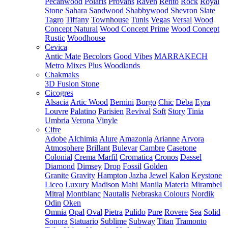
Pecanwood
Polaris
Provans
Raven
Rento
Rock
Royal
Stone
Sahara
Sandwood
Shabbywood
Shevron
Slate
Tagro
Tiffany
Townhouse
Tunis
Vegas
Versal
Wood
Concept Natural
Wood Concept Prime
Wood Concept
Rustic
Woodhouse
Cevica
Antic Mate
Becolors
Good Vibes
MARRAKECH
Metro
Mixes
Plus
Woodlands
Chakmaks
3D Fusion Stone
Cicogres
Alsacia
Artic Wood
Bernini
Borgo
Chic
Deba
Eyra
Louvre
Palatino
Parisien
Revival
Soft
Story
Tinia
Umbria
Verona
Vinyle
Cifre
Adobe
Alchimia
Alure
Amazonia
Arianne
Arvora
Atmosphere
Brillant
Bulevar
Cambre
Casetone
Colonial
Crema Marfil
Cromatica
Cronos
Dassel
Diamond
Dimsey
Drop
Fossil
Golden
Granite
Gravity
Hampton
Jazba
Jewel
Kalon
Keystone
Liceo
Luxury
Madison
Mahi
Manila
Materia
Mirambel
Mitral
Montblanc
Nautalis
Nebraska Colours
Nordik
Odin
Oken
Omnia
Opal
Oval
Pietra
Pulido
Pure
Rovere
Sea
Solid
Sonora
Statuario
Sublime
Subway
Titan
Tramonto