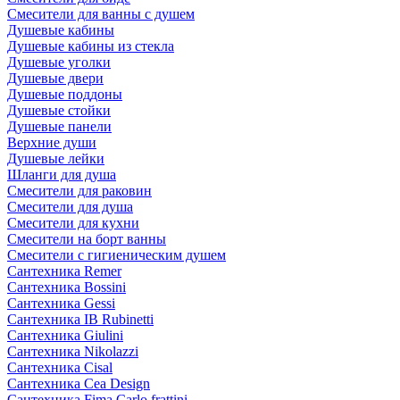
Смесители для ванны с душем
Душевые кабины
Душевые кабины из стекла
Душевые уголки
Душевые двери
Душевые поддоны
Душевые стойки
Душевые панели
Верхние души
Душевые лейки
Шланги для душа
Смесители для раковин
Смесители для душа
Смесители для кухни
Смесители на борт ванны
Смесители с гигиеническим душем
Сантехника Remer
Сантехника Bossini
Сантехника Gessi
Сантехника IB Rubinetti
Сантехника Giulini
Сантехника Nikolazzi
Сантехника Cisal
Сантехника Cea Design
Сантехника Fima Carlo frattini