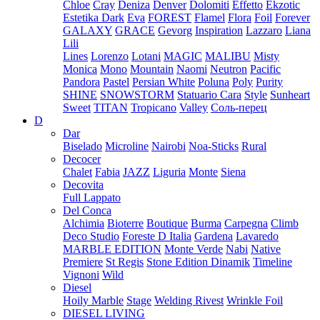
Chloe
Cray
Deniza
Denver
Dolomiti
Effetto
Ekzotic
Estetika Dark
Eva
FOREST
Flamel
Flora
Foil
Forever
GALAXY
GRACE
Gevorg
Inspiration
Lazzaro
Liana
Lili
Lines
Lorenzo
Lotani
MAGIC
MALIBU
Misty
Monica
Mono
Mountain
Naomi
Neutron
Pacific
Pandora
Pastel
Persian White
Poluna
Poly
Purity
SHINE
SNOWSTORM
Statuario Cara
Style
Sunheart
Sweet
TITAN
Tropicano
Valley
Соль-перец
D
Dar
Biselado
Microline
Nairobi
Noa-Sticks
Rural
Decocer
Chalet
Fabia
JAZZ
Liguria
Monte
Siena
Decovita
Full Lappato
Del Conca
Alchimia
Bioterre
Boutique
Burma
Carpegna
Climb
Deco Studio
Foreste D Italia
Gardena
Lavaredo
MARBLE EDITION
Monte Verde
Nabi
Native
Premiere
St Regis
Stone Edition Dinamik
Timeline
Vignoni
Wild
Diesel
Hoily Marble
Stage
Welding Rivest
Wrinkle Foil
DIESEL LIVING