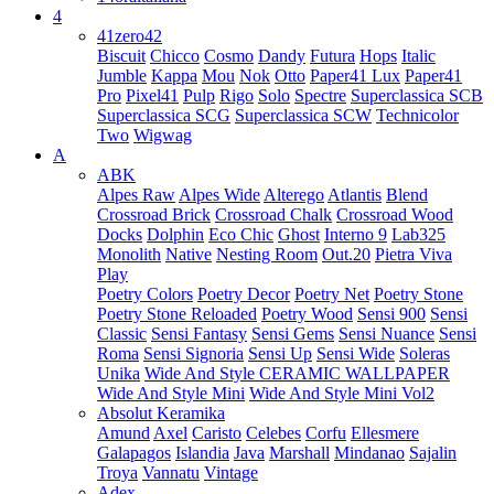
4
41zero42
Biscuit
Chicco
Cosmo
Dandy
Futura
Hops
Italic
Jumble
Kappa
Mou
Nok
Otto
Paper41 Lux
Paper41
Pro
Pixel41
Pulp
Rigo
Solo
Spectre
Superclassica SCB
Superclassica SCG
Superclassica SCW
Technicolor
Two
Wigwag
A
ABK
Alpes Raw
Alpes Wide
Alterego
Atlantis
Blend
Crossroad Brick
Crossroad Chalk
Crossroad Wood
Docks
Dolphin
Eco Chic
Ghost
Interno 9
Lab325
Monolith
Native
Nesting Room
Out.20
Pietra Viva
Play
Poetry Colors
Poetry Decor
Poetry Net
Poetry Stone
Poetry Stone Reloaded
Poetry Wood
Sensi 900
Sensi
Classic
Sensi Fantasy
Sensi Gems
Sensi Nuance
Sensi
Roma
Sensi Signoria
Sensi Up
Sensi Wide
Soleras
Unika
Wide And Style CERAMIC WALLPAPER
Wide And Style Mini
Wide And Style Mini Vol2
Absolut Keramika
Amund
Axel
Caristo
Celebes
Corfu
Ellesmere
Galapagos
Islandia
Java
Marshall
Mindanao
Sajalin
Troya
Vannatu
Vintage
Adex