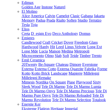
Edimax
Golden Age
Instone
Naturel
El Molino
Alice
America
Calvin
Camelot
Clasic
Gabana
Jakarta
Memory
Padua
Prada
Rialto
Soften
Studio
Terratzo
Tesla
Toja
Elios
Creta
D_esign Evo
Deco Anthology
Domus
Emigres
Candlewood
Craft
Cricket
Dover
Freedom
Glass
Hardwood
Hardy
Hit
Leed
Linus Velvete
Long Ext
Long Mde
Lucia
Maison
Medina
Metropoli
Microcemento
Olmo
Slab
Soft
Teide
Timber
Trento
Emil Ceramica
20Twenty
Be-Square
Chateau
Dimore
Everstone
Externa
Externa Cotto
Externa Quarzite
Fabrika
Forme
Kotto
Kotto Brick
Landscape
Mapierre
Millelegni
Millelegni Remake
Mimesis
Nordika
On Square
Piase
Playwood
Sixty
Sleek Wood
Tele Di Marmo
Tele Di Marmo Lumia
Tele Di Marmo Onyx
Tele Di Marmo Precious
Tele Di
Marmo Pure Onyx
Tele Di Marmo Reloaded
Tele Di
Marmo Revolution
Tele Di Marmo Selection
Totalook
Energie Ker
Ekxtreme
Flatiron
Heritage
Imperial