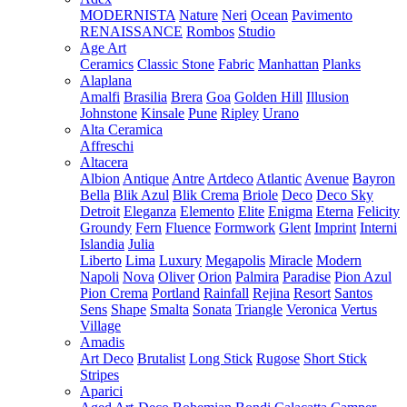
MODERNISTA
Nature
Neri
Ocean
Pavimento
RENAISSANCE
Rombos
Studio
Age Art
Ceramics
Classic Stone
Fabric
Manhattan
Planks
Alaplana
Amalfi
Brasilia
Brera
Goa
Golden Hill
Illusion
Johnstone
Kinsale
Pune
Ripley
Urano
Alta Ceramica
Affreschi
Altacera
Albion
Antique
Antre
Artdeco
Atlantic
Avenue
Bayron
Bella
Blik Azul
Blik Crema
Briole
Deco
Deco Sky
Detroit
Eleganza
Elemento
Elite
Enigma
Eterna
Felicity
Groundy
Fern
Fluence
Formwork
Glent
Imprint
Interni
Islandia
Julia
Liberto
Lima
Luxury
Megapolis
Miracle
Modern
Napoli
Nova
Oliver
Orion
Palmira
Paradise
Pion Azul
Pion Crema
Portland
Rainfall
Rejina
Resort
Santos
Sens
Shape
Smalta
Sonata
Triangle
Veronica
Vertus
Village
Amadis
Art Deco
Brutalist
Long Stick
Rugose
Short Stick
Stripes
Aparici