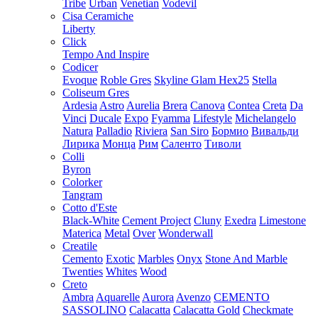
Tribe
Urban
Venetian
Vodevil
Cisa Ceramiche
Liberty
Click
Tempo And Inspire
Codicer
Evoque
Roble Gres
Skyline Glam Hex25
Stella
Coliseum Gres
Ardesia
Astro
Aurelia
Brera
Canova
Contea
Creta
Da
Vinci
Ducale
Expo
Fyamma
Lifestyle
Michelangelo
Natura
Palladio
Riviera
San Siro
Бормио
Вивальди
Лирика
Монца
Рим
Саленто
Тиволи
Colli
Byron
Colorker
Tangram
Cotto d'Este
Black-White
Cement Project
Cluny
Exedra
Limestone
Materica
Metal
Over
Wonderwall
Creatile
Cemento
Exotic
Marbles
Onyx
Stone And Marble
Twenties
Whites
Wood
Creto
Ambra
Aquarelle
Aurora
Avenzo
CEMENTO
SASSOLINO
Calacatta
Calacatta Gold
Checkmate