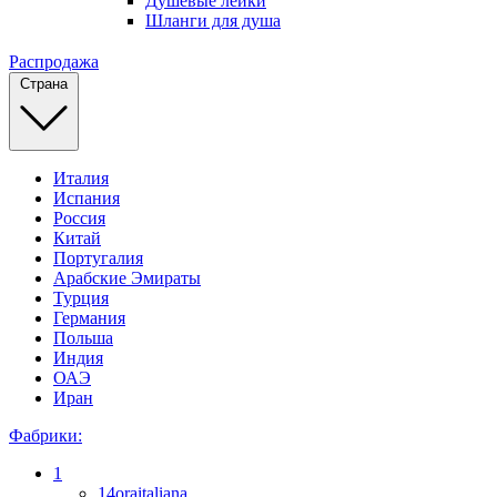
Душевые лейки
Шланги для душа
Распродажа
Страна
Италия
Испания
Россия
Китай
Португалия
Арабские Эмираты
Турция
Германия
Польша
Индия
ОАЭ
Иран
Фабрики:
1
14oraitaliana