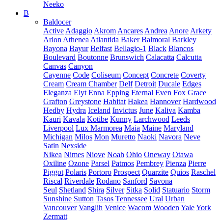
Neeko
B
Baldocer
Active
Adaggio
Akrom
Ancares
Andrea
Anore
Arkety
Arlon
Athenea
Atlantida
Baker
Balmoral
Barkley
Bayona
Bayur
Belfast
Bellagio-1
Black
Blancos
Boulevard
Boutonne
Brunswich
Calacatta
Calcutta
Canvas
Canyon
Cayenne
Code
Coliseum
Concept
Concrete
Coverty
Cream
Cream Chamber
Delf
Detroit
Ducale
Edges
Eleganza
Elyt
Enna
Epping
Eternal
Even
Fox
Grace
Grafton
Greystone
Habitat
Hakea
Hannover
Hardwood
Hedby
Hydra
Iceland
Invictus
June
Kaliva
Kamba
Kauri
Kavala
Kotibe
Kunny
Larchwood
Leeds
Liverpool
Lux Marmorea
Maia
Maine
Maryland
Michigan
Milos
Mon
Muretto
Naoki
Navora
Neve
Satin
Nexside
Nikea
Nimes
Niove
Noah
Ohio
Oneway
Otawa
Oxiline
Ozone
Parsel
Patmos
Pembrey
Pienza
Pierre
Piggot
Polaris
Portoro
Prospect
Quarzite
Quios
Raschel
Riscal
Riverdale
Rodano
Sanford
Savona
Seul
Shetland
Shira
Silver
Sitka
Solid
Statuario
Storm
Sunshine
Sutton
Tasos
Tennessee
Ural
Urban
Vancouver
Vanglih
Venice
Wacom
Wooden
Yale
York
Zermatt