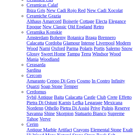
Ceramicas Calaf
Ibiza Gris
New Cadi Rojo Red
New Cadi Xocolat
Ceramiche Grazia
Althaus
Amarcord
Boiserie
Cottage
Electa
Elegance
Epoque
New Classic
Old England
Retro
Ceramika Konskie
Amsterdam
Bohemy
Botanica
Braga
Brennero
Calacatta
Cordoba
Glamour
Intense
Liverpool
Modern
Wood
Narni
Oxford
Parma
Polaris
Portis
Salerno
Snow
Glossy
Sweet Home
Tampa
Terra
Windsor
Wood
Mania
Woodland
Cerasarda
Sardina
Cercom
Amaranto
Ceppo Di Gres
Cosmo
In Contro
Infinity
Quarzi
Soap Stone
Temper
Cerdomus
Sybil
Antique
Baita
Calacatta
Castle
Club
Crete
Effetto
Pietra Di Ostuni
Karnis
Lefka
Legarage
Mexicana
Nordenn
Othello
Pietra Di Assisi
Prive
Pulpis
Reserve
Savanna
Shine
Skorpion
Statuario Bianco
Supreme
Tahoe
Verve
Cerim
Antique Marble
Artifact
Crayons
Elemental Stone
Exalt