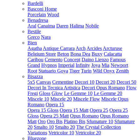
Bardelli
Basconi Home
Porcelain
Wood
Benadresa
Aral
Canaima
Daren
Halima
Nobile
Bestile
Greco
Nara
Bien
Agatha
Antique Carrara
Arch
Arcides
Arcturuse
Belgium Store
Beton
Bona Dea
Buxy
Calacatta
Caribou
Cemento
Concept
Daino Lienzo
Famous
Grand
Hypnos
Imperial
Infinity
Joya
Mia
Newport
Root
Statuario Goya
Tiger
Turin
Wild Onyx
Zenith
Bisazza
5x5
Canvas
Cementine
Decori 10
Decori 20
Decori 50
Decori In Tecnica Artistica
Decori Opus Romano
Flow
Fregi
Gloss
Glow
Le Gemme 10
Le Gemme 20
Miscele 10
Miscele 20
Miscele Flow
Miscele Opus
Romano
Opera 15
Opera 15 Gloss
Opera 15 Matt
Opera 25
Opera 25
Gloss
Opera 25 Matt
Opus Romano
Opus Romano
Matt
Oro
Oro Bis
Platino Bis
Sfumature 10
Sfumature
20
Smalto 10
Smalto 20
The Crystal Collection
Variations
Vetricolor 10
Vetricolor 20
Bluezone