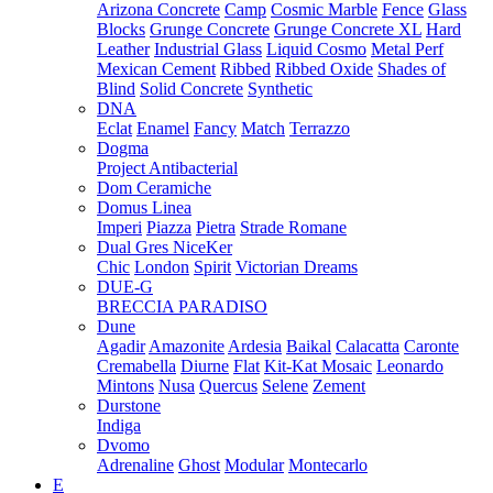
Arizona Concrete
Camp
Cosmic Marble
Fence
Glass
Blocks
Grunge Concrete
Grunge Concrete XL
Hard
Leather
Industrial Glass
Liquid Cosmo
Metal Perf
Mexican Cement
Ribbed
Ribbed Oxide
Shades of
Blind
Solid Concrete
Synthetic
DNA
Eclat
Enamel
Fancy
Match
Terrazzo
Dogma
Project Antibacterial
Dom Ceramiche
Domus Linea
Imperi
Piazza
Pietra
Strade Romane
Dual Gres NiceKer
Chic
London
Spirit
Victorian Dreams
DUE-G
BRECCIA PARADISO
Dune
Agadir
Amazonite
Ardesia
Baikal
Calacatta
Caronte
Cremabella
Diurne
Flat
Kit-Kat Mosaic
Leonardo
Mintons
Nusa
Quercus
Selene
Zement
Durstone
Indiga
Dvomo
Adrenaline
Ghost
Modular
Montecarlo
E