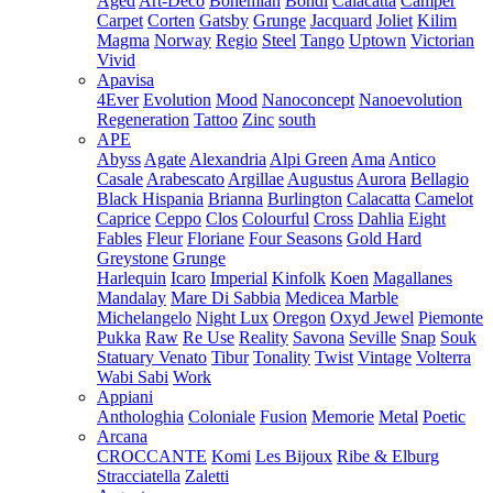
Aged
Art-Deco
Bohemian
Bondi
Calacatta
Camper
Carpet
Corten
Gatsby
Grunge
Jacquard
Joliet
Kilim
Magma
Norway
Regio
Steel
Tango
Uptown
Victorian
Vivid
Apavisa
4Ever
Evolution
Mood
Nanoconcept
Nanoevolution
Regeneration
Tattoo
Zinc
south
APE
Abyss
Agate
Alexandria
Alpi Green
Ama
Antico
Casale
Arabescato
Argillae
Augustus
Aurora
Bellagio
Black Hispania
Brianna
Burlington
Calacatta
Camelot
Caprice
Ceppo
Clos
Colourful
Cross
Dahlia
Eight
Fables
Fleur
Floriane
Four Seasons
Gold Hard
Greystone
Grunge
Harlequin
Icaro
Imperial
Kinfolk
Koen
Magallanes
Mandalay
Mare Di Sabbia
Medicea Marble
Michelangelo
Night Lux
Oregon
Oxyd Jewel
Piemonte
Pukka
Raw
Re Use
Reality
Savona
Seville
Snap
Souk
Statuary Venato
Tibur
Tonality
Twist
Vintage
Volterra
Wabi Sabi
Work
Appiani
Anthologhia
Coloniale
Fusion
Memorie
Metal
Poetic
Arcana
CROCCANTE
Komi
Les Bijoux
Ribe & Elburg
Stracciatella
Zaletti