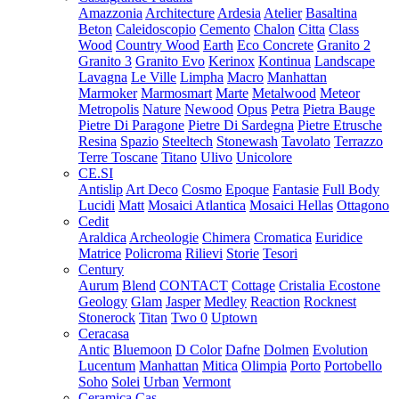
Amazzonia
Architecture
Ardesia
Atelier
Basaltina
Beton
Caleidoscopio
Cemento
Chalon
Citta
Class
Wood
Country Wood
Earth
Eco Concrete
Granito 2
Granito 3
Granito Evo
Kerinox
Kontinua
Landscape
Lavagna
Le Ville
Limpha
Macro
Manhattan
Marmoker
Marmosmart
Marte
Metalwood
Meteor
Metropolis
Nature
Newood
Opus
Petra
Pietra Bauge
Pietre Di Paragone
Pietre Di Sardegna
Pietre Etrusche
Resina
Spazio
Steeltech
Stonewash
Tavolato
Terrazzo
Terre Toscane
Titano
Ulivo
Unicolore
CE.SI
Antislip
Art Deco
Cosmo
Epoque
Fantasie
Full Body
Lucidi
Matt
Mosaici Atlantica
Mosaici Hellas
Ottagono
Cedit
Araldica
Archeologie
Chimera
Cromatica
Euridice
Matrice
Policroma
Rilievi
Storie
Tesori
Century
Aurum
Blend
CONTACT
Cottage
Cristalia
Ecostone
Geology
Glam
Jasper
Medley
Reaction
Rocknest
Stonerock
Titan
Two 0
Uptown
Ceracasa
Antic
Bluemoon
D Color
Dafne
Dolmen
Evolution
Lucentum
Manhattan
Mitica
Olimpia
Porto
Portobello
Soho
Solei
Urban
Vermont
Ceramica Cas