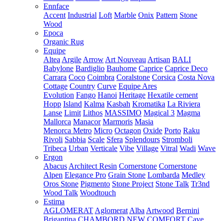
Ennface
Accent
Industrial
Loft
Marble
Onix
Pattern
Stone
Wood
Epoca
Organic Rug
Equipe
Altea
Argile
Arrow
Art Nouveau
Artisan
BALI
Babylone
Bardiglio
Bauhome
Caprice
Caprice Deco
Carrara
Coco
Coimbra
Coralstone
Corsica
Costa Nova
Cottage
Country
Curve
Equipe Ares
Evolution
Fango
Hanoi
Heritage
Hexatile cement
Hopp
Island
Kalma
Kasbah
Kromatika
La Riviera
Lanse
Limit
Lithos
MASSIMO
Magical 3
Magma
Mallorca
Manacor
Marmoris
Masia
Menorca
Metro
Micro
Octagon
Oxide
Porto
Raku
Rivoli
Sabbia
Scale
Sfera
Splendours
Stromboli
Tribeca
Urban
Verticale
Vibe
Village
Vitral
Wadi
Wave
Ergon
Abacus
Architect Resin
Cornerstone
Cornerstone
Alpen
Elegance Pro
Grain Stone
Lombarda
Medley
Oros Stone
Pigmento
Stone Project
Stone Talk
Tr3nd
Wood Talk
Woodtouch
Estima
AGLOMERAT
Aglomerat
Alba
Artwood
Bernini
Brigantina
CHAMBORD NEW
COMFORT
Cave