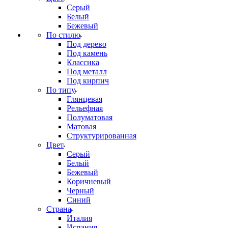
Серый
Белый
Бежевый
По стилю
Под дерево
Под камень
Классика
Под металл
Под кирпич
По типу
Глянцевая
Рельефная
Полуматовая
Матовая
Структурированная
Цвет
Серый
Белый
Бежевый
Коричневый
Черный
Синий
Страна
Италия
Испания