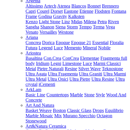
Argenta
Altissimo
Artech
Atenea
Blancos
Bonnet
Brennero
Capri
Courel
Dorset
Eastone
Etienne
Flodsten
Fontana
Frame
Godina
Gravity
Kalksten
Kenzo
Light Stone
Linz
Midas
Milena
Petra
Riven
Sangha
Shanon
Siena
Storm
Tempo
Terma
Vega
Venato
Versailles
Westone
Ariana
Concrea
Dorica
Epoque
Epoque 21
Essential
Floralia
Futura
Legend
Luce
Memento
Mineral
Nobile
Ariostea
Basaltina
Con.Crea
ConCrea
Elementae
Fragmenta full
body
Iridium
Legni
Limestone
Luce
Marmi Classici
Metal
Pietre Naturali
Resine
Silver Wave
Teknostone
Ultra Agata
Ultra Fragmenta
Ultra Graniti
Ultra Marmi
Ultra Metal
Ultra Onici
Ultra Pietre
Ultra Resine
Ultra
crystal
iCementi
ArkLam
Basic Line
Countertops
Marble
Stone
Style
Wood And
Concrete
Art And Natura
Basket Weave
Boston
Classic Glass
Drops
Equilibrio
Marble Mosaic
Mix
Murano Specchio
Octagon
Stonewood
Art&Natura Ceramica