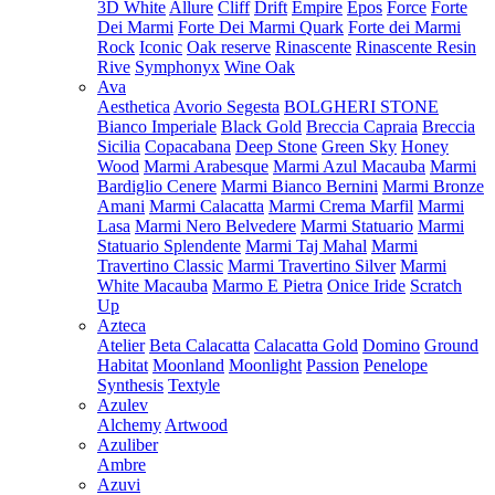
3D White
Allure
Cliff
Drift
Empire
Epos
Force
Forte
Dei Marmi
Forte Dei Marmi Quark
Forte dei Marmi
Rock
Iconic
Oak reserve
Rinascente
Rinascente Resin
Rive
Symphonyx
Wine Oak
Ava
Aesthetica
Avorio Segesta
BOLGHERI STONE
Bianco Imperiale
Black Gold
Breccia Capraia
Breccia
Sicilia
Copacabana
Deep Stone
Green Sky
Honey
Wood
Marmi Arabesque
Marmi Azul Macauba
Marmi
Bardiglio Cenere
Marmi Bianco Bernini
Marmi Bronze
Amani
Marmi Calacatta
Marmi Crema Marfil
Marmi
Lasa
Marmi Nero Belvedere
Marmi Statuario
Marmi
Statuario Splendente
Marmi Taj Mahal
Marmi
Travertino Classic
Marmi Travertino Silver
Marmi
White Macauba
Marmo E Pietra
Onice Iride
Scratch
Up
Azteca
Atelier
Beta Calacatta
Calacatta Gold
Domino
Ground
Habitat
Moonland
Moonlight
Passion
Penelope
Synthesis
Textyle
Azulev
Alchemy
Artwood
Azuliber
Ambre
Azuvi