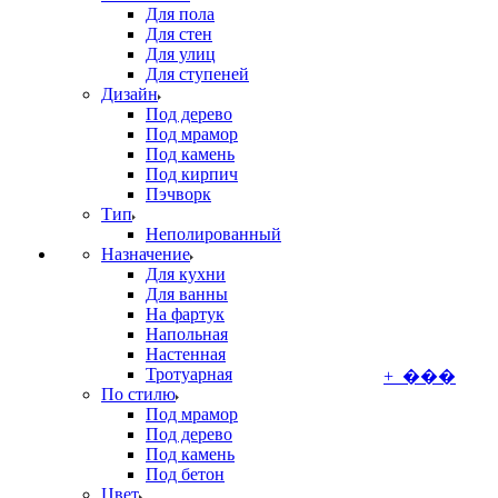
Для пола
Для стен
Для улиц
Для ступеней
Дизайн
Под дерево
Под мрамор
Под камень
Под кирпич
Пэчворк
Тип
Неполированный
Назначение
Для кухни
Для ванны
На фартук
Напольная
Настенная
Тротуарная
+ ���
По стилю
Под мрамор
Под дерево
Под камень
Под бетон
Цвет