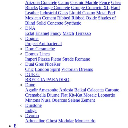
Arizona Concrete
Camp
Cosmic Marble
Fence
Glass
Blocks
Grunge Concrete
Grunge Concrete XL
Hard
Leather
Industrial Glass
Liquid Cosmo
Metal Perf
Mexican Cement
Ribbed
Ribbed Oxide
Shades of
Blind
Solid Concrete
Synthetic
DNA
Eclat
Enamel
Fancy
Match
Terrazzo
Dogma
Project Antibacterial
Dom Ceramiche
Domus Linea
Imperi
Piazza
Pietra
Strade Romane
Dual Gres NiceKer
Chic
London
Spirit
Victorian Dreams
DUE-G
BRECCIA PARADISO
Dune
Agadir
Amazonite
Ardesia
Baikal
Calacatta
Caronte
Cremabella
Diurne
Flat
Kit-Kat Mosaic
Leonardo
Mintons
Nusa
Quercus
Selene
Zement
Durstone
Indiga
Dvomo
Adrenaline
Ghost
Modular
Montecarlo
E