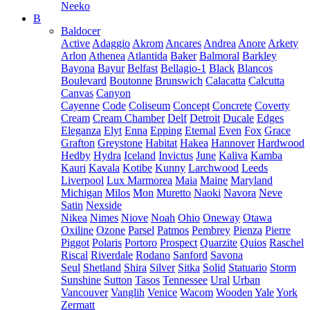
Neeko
B
Baldocer
Active
Adaggio
Akrom
Ancares
Andrea
Anore
Arkety
Arlon
Athenea
Atlantida
Baker
Balmoral
Barkley
Bayona
Bayur
Belfast
Bellagio-1
Black
Blancos
Boulevard
Boutonne
Brunswich
Calacatta
Calcutta
Canvas
Canyon
Cayenne
Code
Coliseum
Concept
Concrete
Coverty
Cream
Cream Chamber
Delf
Detroit
Ducale
Edges
Eleganza
Elyt
Enna
Epping
Eternal
Even
Fox
Grace
Grafton
Greystone
Habitat
Hakea
Hannover
Hardwood
Hedby
Hydra
Iceland
Invictus
June
Kaliva
Kamba
Kauri
Kavala
Kotibe
Kunny
Larchwood
Leeds
Liverpool
Lux Marmorea
Maia
Maine
Maryland
Michigan
Milos
Mon
Muretto
Naoki
Navora
Neve
Satin
Nexside
Nikea
Nimes
Niove
Noah
Ohio
Oneway
Otawa
Oxiline
Ozone
Parsel
Patmos
Pembrey
Pienza
Pierre
Piggot
Polaris
Portoro
Prospect
Quarzite
Quios
Raschel
Riscal
Riverdale
Rodano
Sanford
Savona
Seul
Shetland
Shira
Silver
Sitka
Solid
Statuario
Storm
Sunshine
Sutton
Tasos
Tennessee
Ural
Urban
Vancouver
Vanglih
Venice
Wacom
Wooden
Yale
York
Zermatt