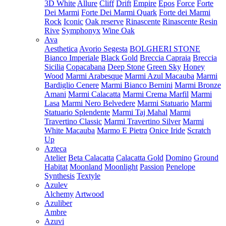
3D White
Allure
Cliff
Drift
Empire
Epos
Force
Forte
Dei Marmi
Forte Dei Marmi Quark
Forte dei Marmi
Rock
Iconic
Oak reserve
Rinascente
Rinascente Resin
Rive
Symphonyx
Wine Oak
Ava
Aesthetica
Avorio Segesta
BOLGHERI STONE
Bianco Imperiale
Black Gold
Breccia Capraia
Breccia
Sicilia
Copacabana
Deep Stone
Green Sky
Honey
Wood
Marmi Arabesque
Marmi Azul Macauba
Marmi
Bardiglio Cenere
Marmi Bianco Bernini
Marmi Bronze
Amani
Marmi Calacatta
Marmi Crema Marfil
Marmi
Lasa
Marmi Nero Belvedere
Marmi Statuario
Marmi
Statuario Splendente
Marmi Taj Mahal
Marmi
Travertino Classic
Marmi Travertino Silver
Marmi
White Macauba
Marmo E Pietra
Onice Iride
Scratch
Up
Azteca
Atelier
Beta Calacatta
Calacatta Gold
Domino
Ground
Habitat
Moonland
Moonlight
Passion
Penelope
Synthesis
Textyle
Azulev
Alchemy
Artwood
Azuliber
Ambre
Azuvi