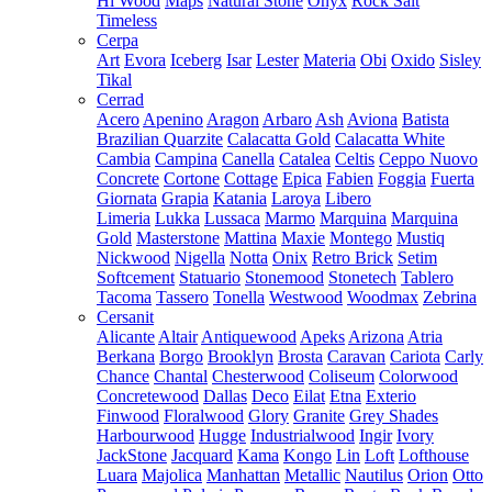
Hi Wood
Maps
Natural Stone
Onyx
Rock Salt
Timeless
Cerpa
Art
Evora
Iceberg
Isar
Lester
Materia
Obi
Oxido
Sisley
Tikal
Cerrad
Acero
Apenino
Aragon
Arbaro
Ash
Aviona
Batista
Brazilian Quarzite
Calacatta Gold
Calacatta White
Cambia
Campina
Canella
Catalea
Celtis
Ceppo Nuovo
Concrete
Cortone
Cottage
Epica
Fabien
Foggia
Fuerta
Giornata
Grapia
Katania
Laroya
Libero
Limeria
Lukka
Lussaca
Marmo
Marquina
Marquina
Gold
Masterstone
Mattina
Maxie
Montego
Mustiq
Nickwood
Nigella
Notta
Onix
Retro Brick
Setim
Softcement
Statuario
Stonemood
Stonetech
Tablero
Tacoma
Tassero
Tonella
Westwood
Woodmax
Zebrina
Cersanit
Alicante
Altair
Antiquewood
Apeks
Arizona
Atria
Berkana
Borgo
Brooklyn
Brosta
Caravan
Cariota
Carly
Chance
Chantal
Chesterwood
Coliseum
Colorwood
Concretewood
Dallas
Deco
Eilat
Etna
Exterio
Finwood
Floralwood
Glory
Granite
Grey Shades
Harbourwood
Hugge
Industrialwood
Ingir
Ivory
JackStone
Jacquard
Kama
Kongo
Lin
Loft
Lofthouse
Luara
Majolica
Manhattan
Metallic
Nautilus
Orion
Otto