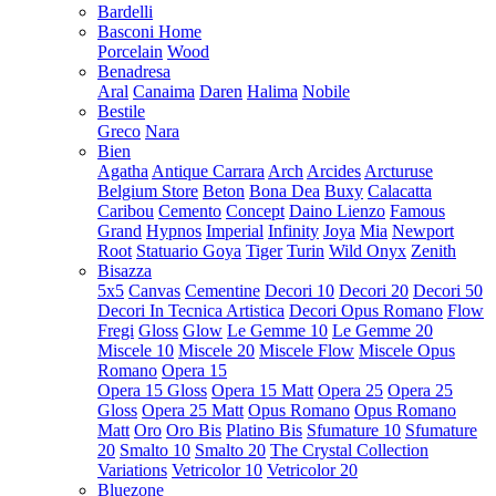
Bardelli
Basconi Home
Porcelain
Wood
Benadresa
Aral
Canaima
Daren
Halima
Nobile
Bestile
Greco
Nara
Bien
Agatha
Antique Carrara
Arch
Arcides
Arcturuse
Belgium Store
Beton
Bona Dea
Buxy
Calacatta
Caribou
Cemento
Concept
Daino Lienzo
Famous
Grand
Hypnos
Imperial
Infinity
Joya
Mia
Newport
Root
Statuario Goya
Tiger
Turin
Wild Onyx
Zenith
Bisazza
5x5
Canvas
Cementine
Decori 10
Decori 20
Decori 50
Decori In Tecnica Artistica
Decori Opus Romano
Flow
Fregi
Gloss
Glow
Le Gemme 10
Le Gemme 20
Miscele 10
Miscele 20
Miscele Flow
Miscele Opus
Romano
Opera 15
Opera 15 Gloss
Opera 15 Matt
Opera 25
Opera 25
Gloss
Opera 25 Matt
Opus Romano
Opus Romano
Matt
Oro
Oro Bis
Platino Bis
Sfumature 10
Sfumature
20
Smalto 10
Smalto 20
The Crystal Collection
Variations
Vetricolor 10
Vetricolor 20
Bluezone