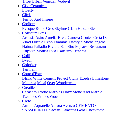
Tribe
Urban
Venetian
Vodevil
Cisa Ceramiche
Liberty
Click
Tempo And Inspire
Codicer
Evoque
Roble Gres
Skyline Glam Hex25
Stella
Coliseum Gres
Ardesia
Astro
Aurelia
Brera
Canova
Contea
Creta
Da
Vinci
Ducale
Expo
Fyamma
Lifestyle
Michelangelo
Natura
Palladio
Riviera
San Siro
Бормио
Вивальди
Лирика
Монца
Рим
Саленто
Тиволи
Colli
Byron
Colorker
Tangram
Cotto d'Este
Black-White
Cement Project
Cluny
Exedra
Limestone
Materica
Metal
Over
Wonderwall
Creatile
Cemento
Exotic
Marbles
Onyx
Stone And Marble
Twenties
Whites
Wood
Creto
Ambra
Aquarelle
Aurora
Avenzo
CEMENTO
SASSOLINO
Calacatta
Calacatta Gold
Checkmate