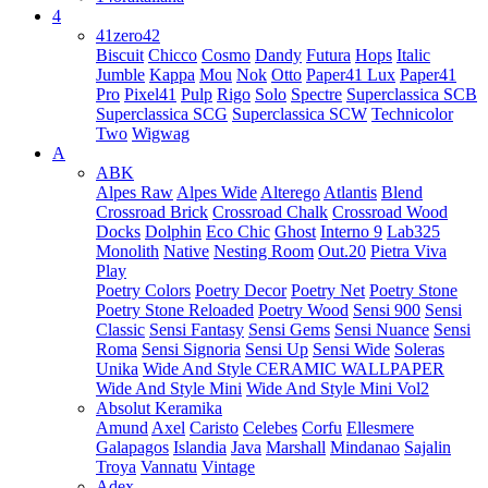
4
41zero42
Biscuit
Chicco
Cosmo
Dandy
Futura
Hops
Italic
Jumble
Kappa
Mou
Nok
Otto
Paper41 Lux
Paper41
Pro
Pixel41
Pulp
Rigo
Solo
Spectre
Superclassica SCB
Superclassica SCG
Superclassica SCW
Technicolor
Two
Wigwag
A
ABK
Alpes Raw
Alpes Wide
Alterego
Atlantis
Blend
Crossroad Brick
Crossroad Chalk
Crossroad Wood
Docks
Dolphin
Eco Chic
Ghost
Interno 9
Lab325
Monolith
Native
Nesting Room
Out.20
Pietra Viva
Play
Poetry Colors
Poetry Decor
Poetry Net
Poetry Stone
Poetry Stone Reloaded
Poetry Wood
Sensi 900
Sensi
Classic
Sensi Fantasy
Sensi Gems
Sensi Nuance
Sensi
Roma
Sensi Signoria
Sensi Up
Sensi Wide
Soleras
Unika
Wide And Style CERAMIC WALLPAPER
Wide And Style Mini
Wide And Style Mini Vol2
Absolut Keramika
Amund
Axel
Caristo
Celebes
Corfu
Ellesmere
Galapagos
Islandia
Java
Marshall
Mindanao
Sajalin
Troya
Vannatu
Vintage
Adex