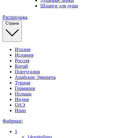
Душевые лейки
Шланги для душа
Распродажа
Страна
Италия
Испания
Россия
Китай
Португалия
Арабские Эмираты
Турция
Германия
Польша
Индия
ОАЭ
Иран
Фабрики:
1
14oraitaliana