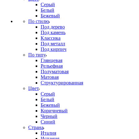
Серый
Белый
Бежевый
По стилю
Под дерево
Под камень
Классика
Под металл
Под кирпич
По типу
Глянцевая
Рельефная
Полуматовая
Матовая
Структурированная
Цвет
Серый
Белый
Бежевый
Коричневый
Черный
Синий
Страна
Италия
Испания