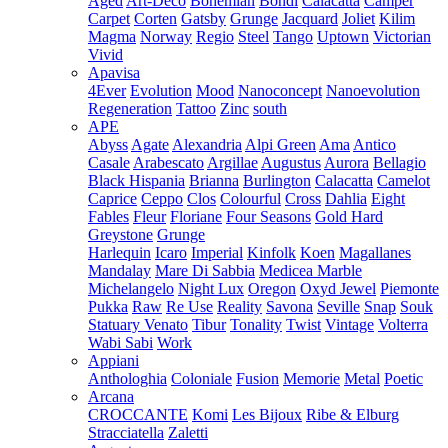
Aged
Art-Deco
Bohemian
Bondi
Calacatta
Camper
Carpet
Corten
Gatsby
Grunge
Jacquard
Joliet
Kilim
Magma
Norway
Regio
Steel
Tango
Uptown
Victorian
Vivid
Apavisa
4Ever
Evolution
Mood
Nanoconcept
Nanoevolution
Regeneration
Tattoo
Zinc
south
APE
Abyss
Agate
Alexandria
Alpi Green
Ama
Antico
Casale
Arabescato
Argillae
Augustus
Aurora
Bellagio
Black Hispania
Brianna
Burlington
Calacatta
Camelot
Caprice
Ceppo
Clos
Colourful
Cross
Dahlia
Eight
Fables
Fleur
Floriane
Four Seasons
Gold Hard
Greystone
Grunge
Harlequin
Icaro
Imperial
Kinfolk
Koen
Magallanes
Mandalay
Mare Di Sabbia
Medicea Marble
Michelangelo
Night Lux
Oregon
Oxyd Jewel
Piemonte
Pukka
Raw
Re Use
Reality
Savona
Seville
Snap
Souk
Statuary Venato
Tibur
Tonality
Twist
Vintage
Volterra
Wabi Sabi
Work
Appiani
Anthologhia
Coloniale
Fusion
Memorie
Metal
Poetic
Arcana
CROCCANTE
Komi
Les Bijoux
Ribe & Elburg
Stracciatella
Zaletti