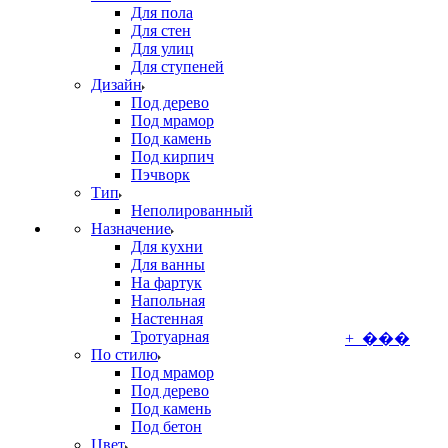
Для пола
Для стен
Для улиц
Для ступеней
Дизайн
Под дерево
Под мрамор
Под камень
Под кирпич
Пэчворк
Тип
Неполированный
Назначение
Для кухни
Для ванны
На фартук
Напольная
Настенная
Тротуарная
+ ���
По стилю
Под мрамор
Под дерево
Под камень
Под бетон
Цвет