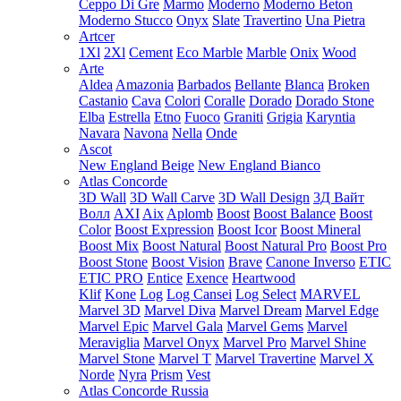
Ceppo Di Gre
Marmo
Moderno
Moderno Beton
Moderno Stucco
Onyx
Slate
Travertino
Una Pietra
Artcer
1Xl
2Xl
Cement
Eco Marble
Marble
Onix
Wood
Arte
Aldea
Amazonia
Barbados
Bellante
Blanca
Broken
Castanio
Cava
Colori
Coralle
Dorado
Dorado Stone
Elba
Estrella
Etno
Fuoco
Graniti
Grigia
Karyntia
Navara
Navona
Nella
Onde
Ascot
New England Beige
New England Bianco
Atlas Concorde
3D Wall
3D Wall Carve
3D Wall Design
3Д Вайт
Волл
AXI
Aix
Aplomb
Boost
Boost Balance
Boost
Color
Boost Expression
Boost Icor
Boost Mineral
Boost Mix
Boost Natural
Boost Natural Pro
Boost Pro
Boost Stone
Boost Vision
Brave
Canone Inverso
ETIC
ETIC PRO
Entice
Exence
Heartwood
Klif
Kone
Log
Log Cansei
Log Select
MARVEL
Marvel 3D
Marvel Diva
Marvel Dream
Marvel Edge
Marvel Epic
Marvel Gala
Marvel Gems
Marvel
Meraviglia
Marvel Onyx
Marvel Pro
Marvel Shine
Marvel Stone
Marvel T
Marvel Travertine
Marvel X
Norde
Nyra
Prism
Vest
Atlas Concorde Russia