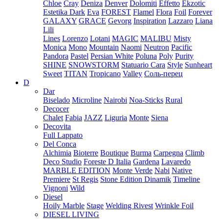
Chloe
Cray
Deniza
Denver
Dolomiti
Effetto
Ekzotic
Estetika Dark
Eva
FOREST
Flamel
Flora
Foil
Forever
GALAXY
GRACE
Gevorg
Inspiration
Lazzaro
Liana
Lili
Lines
Lorenzo
Lotani
MAGIC
MALIBU
Misty
Monica
Mono
Mountain
Naomi
Neutron
Pacific
Pandora
Pastel
Persian White
Poluna
Poly
Purity
SHINE
SNOWSTORM
Statuario Cara
Style
Sunheart
Sweet
TITAN
Tropicano
Valley
Соль-перец
D
Dar
Biselado
Microline
Nairobi
Noa-Sticks
Rural
Decocer
Chalet
Fabia
JAZZ
Liguria
Monte
Siena
Decovita
Full Lappato
Del Conca
Alchimia
Bioterre
Boutique
Burma
Carpegna
Climb
Deco Studio
Foreste D Italia
Gardena
Lavaredo
MARBLE EDITION
Monte Verde
Nabi
Native
Premiere
St Regis
Stone Edition Dinamik
Timeline
Vignoni
Wild
Diesel
Hoily Marble
Stage
Welding Rivest
Wrinkle Foil
DIESEL LIVING