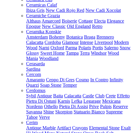
Ceramicas Calaf
Ibiza Gris
New Cadi Rojo Red
New Cadi Xocolat
Ceramiche Grazia
Althaus
Amarcord
Boiserie
Cottage
Electa
Elegance
Epoque
New Classic
Old England
Retro
Ceramika Konskie
Amsterdam
Bohemy
Botanica
Braga
Brennero
Calacatta
Cordoba
Glamour
Intense
Liverpool
Modern
Wood
Narni
Oxford
Parma
Polaris
Portis
Salerno
Snow
Glossy
Sweet Home
Tampa
Terra
Windsor
Wood
Mania
Woodland
Cerasarda
Sardina
Cercom
Amaranto
Ceppo Di Gres
Cosmo
In Contro
Infinity
Quarzi
Soap Stone
Temper
Cerdomus
Sybil
Antique
Baita
Calacatta
Castle
Club
Crete
Effetto
Pietra Di Ostuni
Karnis
Lefka
Legarage
Mexicana
Nordenn
Othello
Pietra Di Assisi
Prive
Pulpis
Reserve
Savanna
Shine
Skorpion
Statuario Bianco
Supreme
Tahoe
Verve
Cerim
Antique Marble
Artifact
Crayons
Elemental Stone
Exalt