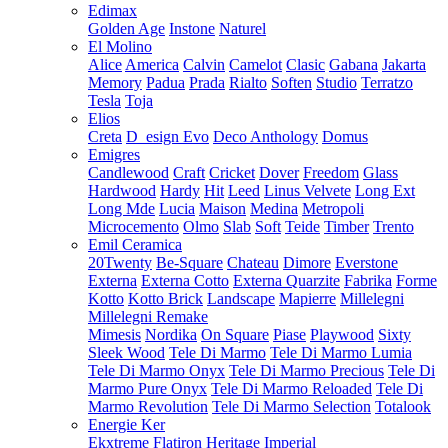
Edimax
Golden Age
Instone
Naturel
El Molino
Alice
America
Calvin
Camelot
Clasic
Gabana
Jakarta
Memory
Padua
Prada
Rialto
Soften
Studio
Terratzo
Tesla
Toja
Elios
Creta
D_esign Evo
Deco Anthology
Domus
Emigres
Candlewood
Craft
Cricket
Dover
Freedom
Glass
Hardwood
Hardy
Hit
Leed
Linus Velvete
Long Ext
Long Mde
Lucia
Maison
Medina
Metropoli
Microcemento
Olmo
Slab
Soft
Teide
Timber
Trento
Emil Ceramica
20Twenty
Be-Square
Chateau
Dimore
Everstone
Externa
Externa Cotto
Externa Quarzite
Fabrika
Forme
Kotto
Kotto Brick
Landscape
Mapierre
Millelegni
Millelegni Remake
Mimesis
Nordika
On Square
Piase
Playwood
Sixty
Sleek Wood
Tele Di Marmo
Tele Di Marmo Lumia
Tele Di Marmo Onyx
Tele Di Marmo Precious
Tele Di
Marmo Pure Onyx
Tele Di Marmo Reloaded
Tele Di
Marmo Revolution
Tele Di Marmo Selection
Totalook
Energie Ker
Ekxtreme
Flatiron
Heritage
Imperial