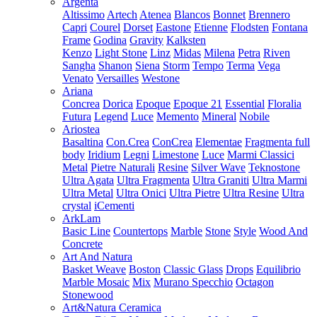
Argenta
Altissimo
Artech
Atenea
Blancos
Bonnet
Brennero
Capri
Courel
Dorset
Eastone
Etienne
Flodsten
Fontana
Frame
Godina
Gravity
Kalksten
Kenzo
Light Stone
Linz
Midas
Milena
Petra
Riven
Sangha
Shanon
Siena
Storm
Tempo
Terma
Vega
Venato
Versailles
Westone
Ariana
Concrea
Dorica
Epoque
Epoque 21
Essential
Floralia
Futura
Legend
Luce
Memento
Mineral
Nobile
Ariostea
Basaltina
Con.Crea
ConCrea
Elementae
Fragmenta full
body
Iridium
Legni
Limestone
Luce
Marmi Classici
Metal
Pietre Naturali
Resine
Silver Wave
Teknostone
Ultra Agata
Ultra Fragmenta
Ultra Graniti
Ultra Marmi
Ultra Metal
Ultra Onici
Ultra Pietre
Ultra Resine
Ultra
crystal
iCementi
ArkLam
Basic Line
Countertops
Marble
Stone
Style
Wood And
Concrete
Art And Natura
Basket Weave
Boston
Classic Glass
Drops
Equilibrio
Marble Mosaic
Mix
Murano Specchio
Octagon
Stonewood
Art&Natura Ceramica