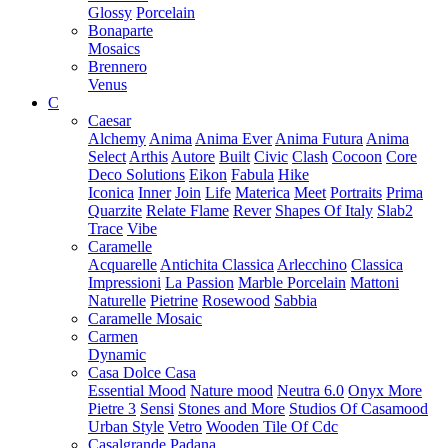
Glossy
Porcelain
Bonaparte
Mosaics
Brennero
Venus
C
Caesar
Alchemy
Anima
Anima Ever
Anima Futura
Anima
Select
Arthis
Autore
Built
Civic
Clash
Cocoon
Core
Deco Solutions
Eikon
Fabula
Hike
Iconica
Inner
Join
Life
Materica
Meet
Portraits
Prima
Quarzite
Relate Flame
Rever
Shapes Of Italy
Slab2
Trace
Vibe
Caramelle
Acquarelle
Antichita Classica
Arlecchino
Classica
Impressioni
La Passion
Marble Porcelain
Mattoni
Naturelle
Pietrine
Rosewood
Sabbia
Caramelle Mosaic
Carmen
Dynamic
Casa Dolce Casa
Essential Mood
Nature mood
Neutra 6.0
Onyx More
Pietre 3
Sensi
Stones and More
Studios Of Casamood
Urban Style
Vetro
Wooden Tile Of Cdc
Casalgrande Padana