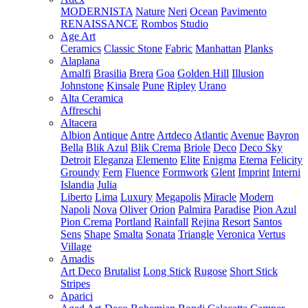
MODERNISTA
Nature
Neri
Ocean
Pavimento
RENAISSANCE
Rombos
Studio
Age Art
Ceramics
Classic Stone
Fabric
Manhattan
Planks
Alaplana
Amalfi
Brasilia
Brera
Goa
Golden Hill
Illusion
Johnstone
Kinsale
Pune
Ripley
Urano
Alta Ceramica
Affreschi
Altacera
Albion
Antique
Antre
Artdeco
Atlantic
Avenue
Bayron
Bella
Blik Azul
Blik Crema
Briole
Deco
Deco Sky
Detroit
Eleganza
Elemento
Elite
Enigma
Eterna
Felicity
Groundy
Fern
Fluence
Formwork
Glent
Imprint
Interni
Islandia
Julia
Liberto
Lima
Luxury
Megapolis
Miracle
Modern
Napoli
Nova
Oliver
Orion
Palmira
Paradise
Pion Azul
Pion Crema
Portland
Rainfall
Rejina
Resort
Santos
Sens
Shape
Smalta
Sonata
Triangle
Veronica
Vertus
Village
Amadis
Art Deco
Brutalist
Long Stick
Rugose
Short Stick
Stripes
Aparici