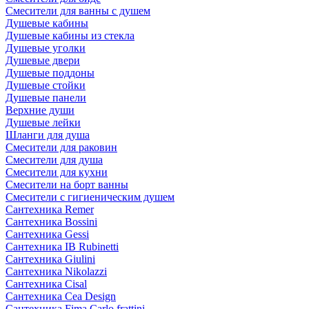
Смесители для ванны с душем
Душевые кабины
Душевые кабины из стекла
Душевые уголки
Душевые двери
Душевые поддоны
Душевые стойки
Душевые панели
Верхние души
Душевые лейки
Шланги для душа
Смесители для раковин
Смесители для душа
Смесители для кухни
Смесители на борт ванны
Смесители с гигиеническим душем
Сантехника Remer
Сантехника Bossini
Сантехника Gessi
Сантехника IB Rubinetti
Сантехника Giulini
Сантехника Nikolazzi
Сантехника Cisal
Сантехника Cea Design
Сантехника Fima Carlo frattini