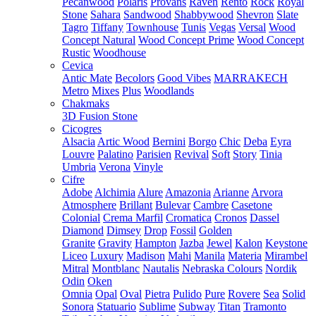
Pecanwood
Polaris
Provans
Raven
Rento
Rock
Royal
Stone
Sahara
Sandwood
Shabbywood
Shevron
Slate
Tagro
Tiffany
Townhouse
Tunis
Vegas
Versal
Wood
Concept Natural
Wood Concept Prime
Wood Concept
Rustic
Woodhouse
Cevica
Antic Mate
Becolors
Good Vibes
MARRAKECH
Metro
Mixes
Plus
Woodlands
Chakmaks
3D Fusion Stone
Cicogres
Alsacia
Artic Wood
Bernini
Borgo
Chic
Deba
Eyra
Louvre
Palatino
Parisien
Revival
Soft
Story
Tinia
Umbria
Verona
Vinyle
Cifre
Adobe
Alchimia
Alure
Amazonia
Arianne
Arvora
Atmosphere
Brillant
Bulevar
Cambre
Casetone
Colonial
Crema Marfil
Cromatica
Cronos
Dassel
Diamond
Dimsey
Drop
Fossil
Golden
Granite
Gravity
Hampton
Jazba
Jewel
Kalon
Keystone
Liceo
Luxury
Madison
Mahi
Manila
Materia
Mirambel
Mitral
Montblanc
Nautalis
Nebraska Colours
Nordik
Odin
Oken
Omnia
Opal
Oval
Pietra
Pulido
Pure
Rovere
Sea
Solid
Sonora
Statuario
Sublime
Subway
Titan
Tramonto