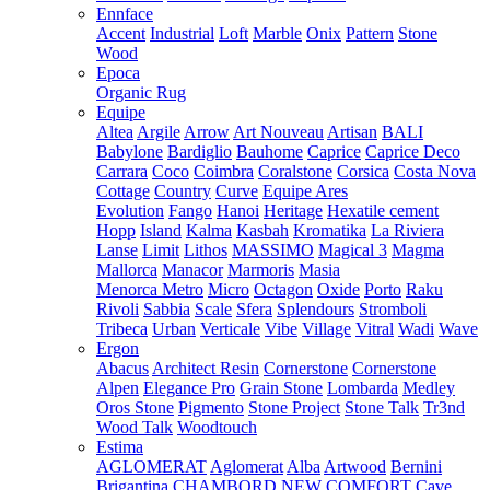
Ennface
Accent
Industrial
Loft
Marble
Onix
Pattern
Stone
Wood
Epoca
Organic Rug
Equipe
Altea
Argile
Arrow
Art Nouveau
Artisan
BALI
Babylone
Bardiglio
Bauhome
Caprice
Caprice Deco
Carrara
Coco
Coimbra
Coralstone
Corsica
Costa Nova
Cottage
Country
Curve
Equipe Ares
Evolution
Fango
Hanoi
Heritage
Hexatile cement
Hopp
Island
Kalma
Kasbah
Kromatika
La Riviera
Lanse
Limit
Lithos
MASSIMO
Magical 3
Magma
Mallorca
Manacor
Marmoris
Masia
Menorca
Metro
Micro
Octagon
Oxide
Porto
Raku
Rivoli
Sabbia
Scale
Sfera
Splendours
Stromboli
Tribeca
Urban
Verticale
Vibe
Village
Vitral
Wadi
Wave
Ergon
Abacus
Architect Resin
Cornerstone
Cornerstone
Alpen
Elegance Pro
Grain Stone
Lombarda
Medley
Oros Stone
Pigmento
Stone Project
Stone Talk
Tr3nd
Wood Talk
Woodtouch
Estima
AGLOMERAT
Aglomerat
Alba
Artwood
Bernini
Brigantina
CHAMBORD NEW
COMFORT
Cave