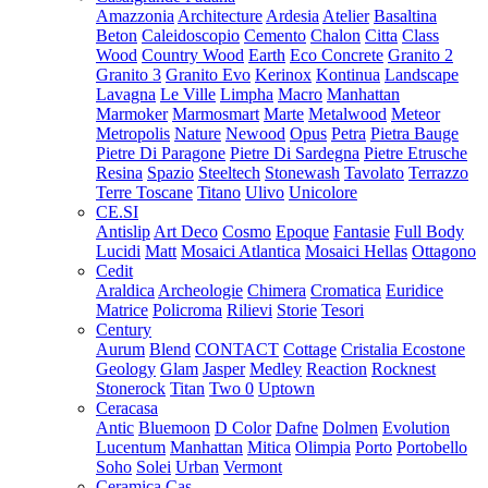
Amazzonia
Architecture
Ardesia
Atelier
Basaltina
Beton
Caleidoscopio
Cemento
Chalon
Citta
Class
Wood
Country Wood
Earth
Eco Concrete
Granito 2
Granito 3
Granito Evo
Kerinox
Kontinua
Landscape
Lavagna
Le Ville
Limpha
Macro
Manhattan
Marmoker
Marmosmart
Marte
Metalwood
Meteor
Metropolis
Nature
Newood
Opus
Petra
Pietra Bauge
Pietre Di Paragone
Pietre Di Sardegna
Pietre Etrusche
Resina
Spazio
Steeltech
Stonewash
Tavolato
Terrazzo
Terre Toscane
Titano
Ulivo
Unicolore
CE.SI
Antislip
Art Deco
Cosmo
Epoque
Fantasie
Full Body
Lucidi
Matt
Mosaici Atlantica
Mosaici Hellas
Ottagono
Cedit
Araldica
Archeologie
Chimera
Cromatica
Euridice
Matrice
Policroma
Rilievi
Storie
Tesori
Century
Aurum
Blend
CONTACT
Cottage
Cristalia
Ecostone
Geology
Glam
Jasper
Medley
Reaction
Rocknest
Stonerock
Titan
Two 0
Uptown
Ceracasa
Antic
Bluemoon
D Color
Dafne
Dolmen
Evolution
Lucentum
Manhattan
Mitica
Olimpia
Porto
Portobello
Soho
Solei
Urban
Vermont
Ceramica Cas