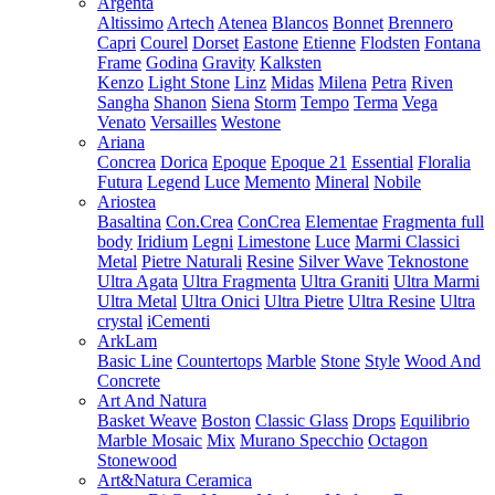
Argenta
Altissimo
Artech
Atenea
Blancos
Bonnet
Brennero
Capri
Courel
Dorset
Eastone
Etienne
Flodsten
Fontana
Frame
Godina
Gravity
Kalksten
Kenzo
Light Stone
Linz
Midas
Milena
Petra
Riven
Sangha
Shanon
Siena
Storm
Tempo
Terma
Vega
Venato
Versailles
Westone
Ariana
Concrea
Dorica
Epoque
Epoque 21
Essential
Floralia
Futura
Legend
Luce
Memento
Mineral
Nobile
Ariostea
Basaltina
Con.Crea
ConCrea
Elementae
Fragmenta full
body
Iridium
Legni
Limestone
Luce
Marmi Classici
Metal
Pietre Naturali
Resine
Silver Wave
Teknostone
Ultra Agata
Ultra Fragmenta
Ultra Graniti
Ultra Marmi
Ultra Metal
Ultra Onici
Ultra Pietre
Ultra Resine
Ultra
crystal
iCementi
ArkLam
Basic Line
Countertops
Marble
Stone
Style
Wood And
Concrete
Art And Natura
Basket Weave
Boston
Classic Glass
Drops
Equilibrio
Marble Mosaic
Mix
Murano Specchio
Octagon
Stonewood
Art&Natura Ceramica