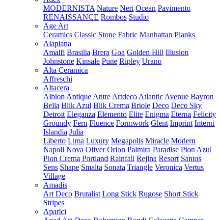
MODERNISTA
Nature
Neri
Ocean
Pavimento
RENAISSANCE
Rombos
Studio
Age Art
Ceramics
Classic Stone
Fabric
Manhattan
Planks
Alaplana
Amalfi
Brasilia
Brera
Goa
Golden Hill
Illusion
Johnstone
Kinsale
Pune
Ripley
Urano
Alta Ceramica
Affreschi
Altacera
Albion
Antique
Antre
Artdeco
Atlantic
Avenue
Bayron
Bella
Blik Azul
Blik Crema
Briole
Deco
Deco Sky
Detroit
Eleganza
Elemento
Elite
Enigma
Eterna
Felicity
Groundy
Fern
Fluence
Formwork
Glent
Imprint
Interni
Islandia
Julia
Liberto
Lima
Luxury
Megapolis
Miracle
Modern
Napoli
Nova
Oliver
Orion
Palmira
Paradise
Pion Azul
Pion Crema
Portland
Rainfall
Rejina
Resort
Santos
Sens
Shape
Smalta
Sonata
Triangle
Veronica
Vertus
Village
Amadis
Art Deco
Brutalist
Long Stick
Rugose
Short Stick
Stripes
Aparici