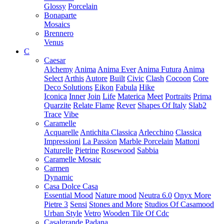
Glossy
Porcelain
Bonaparte
Mosaics
Brennero
Venus
C
Caesar
Alchemy
Anima
Anima Ever
Anima Futura
Anima
Select
Arthis
Autore
Built
Civic
Clash
Cocoon
Core
Deco Solutions
Eikon
Fabula
Hike
Iconica
Inner
Join
Life
Materica
Meet
Portraits
Prima
Quarzite
Relate Flame
Rever
Shapes Of Italy
Slab2
Trace
Vibe
Caramelle
Acquarelle
Antichita Classica
Arlecchino
Classica
Impressioni
La Passion
Marble Porcelain
Mattoni
Naturelle
Pietrine
Rosewood
Sabbia
Caramelle Mosaic
Carmen
Dynamic
Casa Dolce Casa
Essential Mood
Nature mood
Neutra 6.0
Onyx More
Pietre 3
Sensi
Stones and More
Studios Of Casamood
Urban Style
Vetro
Wooden Tile Of Cdc
Casalgrande Padana