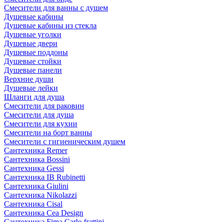
Смесители для ванны с душем
Душевые кабины
Душевые кабины из стекла
Душевые уголки
Душевые двери
Душевые поддоны
Душевые стойки
Душевые панели
Верхние души
Душевые лейки
Шланги для душа
Смесители для раковин
Смесители для душа
Смесители для кухни
Смесители на борт ванны
Смесители с гигиеническим душем
Сантехника Remer
Сантехника Bossini
Сантехника Gessi
Сантехника IB Rubinetti
Сантехника Giulini
Сантехника Nikolazzi
Сантехника Cisal
Сантехника Cea Design
Сантехника Fima Carlo frattini