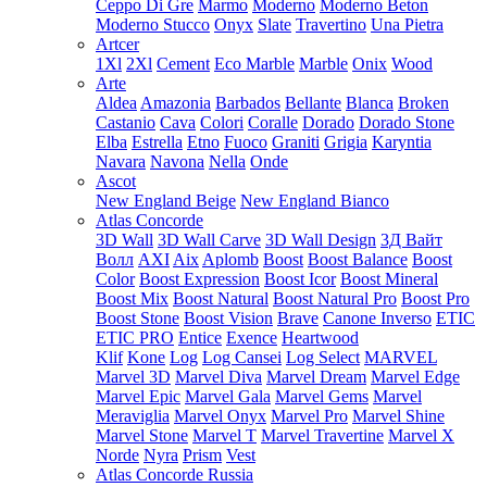
Ceppo Di Gre
Marmo
Moderno
Moderno Beton
Moderno Stucco
Onyx
Slate
Travertino
Una Pietra
Artcer
1Xl
2Xl
Cement
Eco Marble
Marble
Onix
Wood
Arte
Aldea
Amazonia
Barbados
Bellante
Blanca
Broken
Castanio
Cava
Colori
Coralle
Dorado
Dorado Stone
Elba
Estrella
Etno
Fuoco
Graniti
Grigia
Karyntia
Navara
Navona
Nella
Onde
Ascot
New England Beige
New England Bianco
Atlas Concorde
3D Wall
3D Wall Carve
3D Wall Design
3Д Вайт
Волл
AXI
Aix
Aplomb
Boost
Boost Balance
Boost
Color
Boost Expression
Boost Icor
Boost Mineral
Boost Mix
Boost Natural
Boost Natural Pro
Boost Pro
Boost Stone
Boost Vision
Brave
Canone Inverso
ETIC
ETIC PRO
Entice
Exence
Heartwood
Klif
Kone
Log
Log Cansei
Log Select
MARVEL
Marvel 3D
Marvel Diva
Marvel Dream
Marvel Edge
Marvel Epic
Marvel Gala
Marvel Gems
Marvel
Meraviglia
Marvel Onyx
Marvel Pro
Marvel Shine
Marvel Stone
Marvel T
Marvel Travertine
Marvel X
Norde
Nyra
Prism
Vest
Atlas Concorde Russia