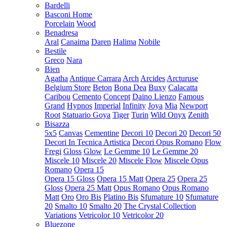
Bardelli
Basconi Home
Porcelain
Wood
Benadresa
Aral
Canaima
Daren
Halima
Nobile
Bestile
Greco
Nara
Bien
Agatha
Antique Carrara
Arch
Arcides
Arcturuse
Belgium Store
Beton
Bona Dea
Buxy
Calacatta
Caribou
Cemento
Concept
Daino Lienzo
Famous
Grand
Hypnos
Imperial
Infinity
Joya
Mia
Newport
Root
Statuario Goya
Tiger
Turin
Wild Onyx
Zenith
Bisazza
5x5
Canvas
Cementine
Decori 10
Decori 20
Decori 50
Decori In Tecnica Artistica
Decori Opus Romano
Flow
Fregi
Gloss
Glow
Le Gemme 10
Le Gemme 20
Miscele 10
Miscele 20
Miscele Flow
Miscele Opus
Romano
Opera 15
Opera 15 Gloss
Opera 15 Matt
Opera 25
Opera 25
Gloss
Opera 25 Matt
Opus Romano
Opus Romano
Matt
Oro
Oro Bis
Platino Bis
Sfumature 10
Sfumature
20
Smalto 10
Smalto 20
The Crystal Collection
Variations
Vetricolor 10
Vetricolor 20
Bluezone