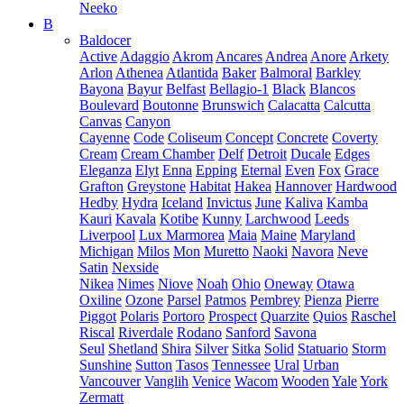
Neeko
B
Baldocer
Active
Adaggio
Akrom
Ancares
Andrea
Anore
Arkety
Arlon
Athenea
Atlantida
Baker
Balmoral
Barkley
Bayona
Bayur
Belfast
Bellagio-1
Black
Blancos
Boulevard
Boutonne
Brunswich
Calacatta
Calcutta
Canvas
Canyon
Cayenne
Code
Coliseum
Concept
Concrete
Coverty
Cream
Cream Chamber
Delf
Detroit
Ducale
Edges
Eleganza
Elyt
Enna
Epping
Eternal
Even
Fox
Grace
Grafton
Greystone
Habitat
Hakea
Hannover
Hardwood
Hedby
Hydra
Iceland
Invictus
June
Kaliva
Kamba
Kauri
Kavala
Kotibe
Kunny
Larchwood
Leeds
Liverpool
Lux Marmorea
Maia
Maine
Maryland
Michigan
Milos
Mon
Muretto
Naoki
Navora
Neve
Satin
Nexside
Nikea
Nimes
Niove
Noah
Ohio
Oneway
Otawa
Oxiline
Ozone
Parsel
Patmos
Pembrey
Pienza
Pierre
Piggot
Polaris
Portoro
Prospect
Quarzite
Quios
Raschel
Riscal
Riverdale
Rodano
Sanford
Savona
Seul
Shetland
Shira
Silver
Sitka
Solid
Statuario
Storm
Sunshine
Sutton
Tasos
Tennessee
Ural
Urban
Vancouver
Vanglih
Venice
Wacom
Wooden
Yale
York
Zermatt