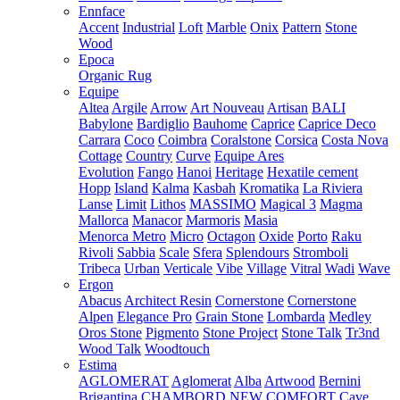
Ennface
Accent
Industrial
Loft
Marble
Onix
Pattern
Stone
Wood
Epoca
Organic Rug
Equipe
Altea
Argile
Arrow
Art Nouveau
Artisan
BALI
Babylone
Bardiglio
Bauhome
Caprice
Caprice Deco
Carrara
Coco
Coimbra
Coralstone
Corsica
Costa Nova
Cottage
Country
Curve
Equipe Ares
Evolution
Fango
Hanoi
Heritage
Hexatile cement
Hopp
Island
Kalma
Kasbah
Kromatika
La Riviera
Lanse
Limit
Lithos
MASSIMO
Magical 3
Magma
Mallorca
Manacor
Marmoris
Masia
Menorca
Metro
Micro
Octagon
Oxide
Porto
Raku
Rivoli
Sabbia
Scale
Sfera
Splendours
Stromboli
Tribeca
Urban
Verticale
Vibe
Village
Vitral
Wadi
Wave
Ergon
Abacus
Architect Resin
Cornerstone
Cornerstone
Alpen
Elegance Pro
Grain Stone
Lombarda
Medley
Oros Stone
Pigmento
Stone Project
Stone Talk
Tr3nd
Wood Talk
Woodtouch
Estima
AGLOMERAT
Aglomerat
Alba
Artwood
Bernini
Brigantina
CHAMBORD NEW
COMFORT
Cave