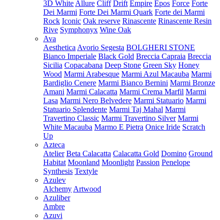
3D White
Allure
Cliff
Drift
Empire
Epos
Force
Forte
Dei Marmi
Forte Dei Marmi Quark
Forte dei Marmi
Rock
Iconic
Oak reserve
Rinascente
Rinascente Resin
Rive
Symphonyx
Wine Oak
Ava
Aesthetica
Avorio Segesta
BOLGHERI STONE
Bianco Imperiale
Black Gold
Breccia Capraia
Breccia
Sicilia
Copacabana
Deep Stone
Green Sky
Honey
Wood
Marmi Arabesque
Marmi Azul Macauba
Marmi
Bardiglio Cenere
Marmi Bianco Bernini
Marmi Bronze
Amani
Marmi Calacatta
Marmi Crema Marfil
Marmi
Lasa
Marmi Nero Belvedere
Marmi Statuario
Marmi
Statuario Splendente
Marmi Taj Mahal
Marmi
Travertino Classic
Marmi Travertino Silver
Marmi
White Macauba
Marmo E Pietra
Onice Iride
Scratch
Up
Azteca
Atelier
Beta Calacatta
Calacatta Gold
Domino
Ground
Habitat
Moonland
Moonlight
Passion
Penelope
Synthesis
Textyle
Azulev
Alchemy
Artwood
Azuliber
Ambre
Azuvi