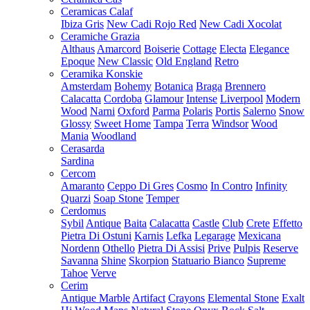
Ceramicas Calaf
Ibiza Gris
New Cadi Rojo Red
New Cadi Xocolat
Ceramiche Grazia
Althaus
Amarcord
Boiserie
Cottage
Electa
Elegance
Epoque
New Classic
Old England
Retro
Ceramika Konskie
Amsterdam
Bohemy
Botanica
Braga
Brennero
Calacatta
Cordoba
Glamour
Intense
Liverpool
Modern
Wood
Narni
Oxford
Parma
Polaris
Portis
Salerno
Snow
Glossy
Sweet Home
Tampa
Terra
Windsor
Wood
Mania
Woodland
Cerasarda
Sardina
Cercom
Amaranto
Ceppo Di Gres
Cosmo
In Contro
Infinity
Quarzi
Soap Stone
Temper
Cerdomus
Sybil
Antique
Baita
Calacatta
Castle
Club
Crete
Effetto
Pietra Di Ostuni
Karnis
Lefka
Legarage
Mexicana
Nordenn
Othello
Pietra Di Assisi
Prive
Pulpis
Reserve
Savanna
Shine
Skorpion
Statuario Bianco
Supreme
Tahoe
Verve
Cerim
Antique Marble
Artifact
Crayons
Elemental Stone
Exalt