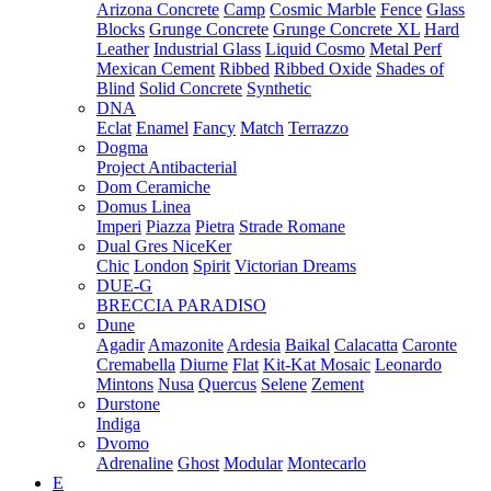
Arizona Concrete
Camp
Cosmic Marble
Fence
Glass
Blocks
Grunge Concrete
Grunge Concrete XL
Hard
Leather
Industrial Glass
Liquid Cosmo
Metal Perf
Mexican Cement
Ribbed
Ribbed Oxide
Shades of
Blind
Solid Concrete
Synthetic
DNA
Eclat
Enamel
Fancy
Match
Terrazzo
Dogma
Project Antibacterial
Dom Ceramiche
Domus Linea
Imperi
Piazza
Pietra
Strade Romane
Dual Gres NiceKer
Chic
London
Spirit
Victorian Dreams
DUE-G
BRECCIA PARADISO
Dune
Agadir
Amazonite
Ardesia
Baikal
Calacatta
Caronte
Cremabella
Diurne
Flat
Kit-Kat Mosaic
Leonardo
Mintons
Nusa
Quercus
Selene
Zement
Durstone
Indiga
Dvomo
Adrenaline
Ghost
Modular
Montecarlo
E