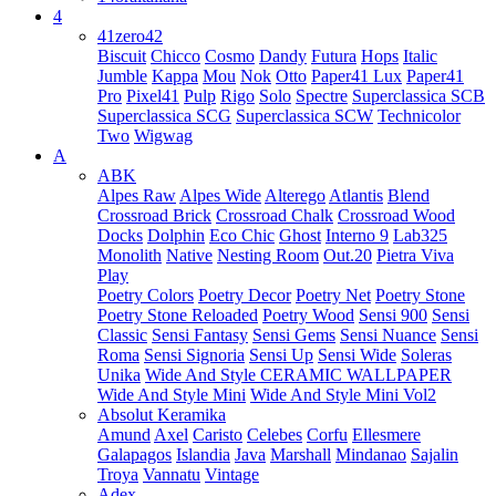
4
41zero42
Biscuit
Chicco
Cosmo
Dandy
Futura
Hops
Italic
Jumble
Kappa
Mou
Nok
Otto
Paper41 Lux
Paper41
Pro
Pixel41
Pulp
Rigo
Solo
Spectre
Superclassica SCB
Superclassica SCG
Superclassica SCW
Technicolor
Two
Wigwag
A
ABK
Alpes Raw
Alpes Wide
Alterego
Atlantis
Blend
Crossroad Brick
Crossroad Chalk
Crossroad Wood
Docks
Dolphin
Eco Chic
Ghost
Interno 9
Lab325
Monolith
Native
Nesting Room
Out.20
Pietra Viva
Play
Poetry Colors
Poetry Decor
Poetry Net
Poetry Stone
Poetry Stone Reloaded
Poetry Wood
Sensi 900
Sensi
Classic
Sensi Fantasy
Sensi Gems
Sensi Nuance
Sensi
Roma
Sensi Signoria
Sensi Up
Sensi Wide
Soleras
Unika
Wide And Style CERAMIC WALLPAPER
Wide And Style Mini
Wide And Style Mini Vol2
Absolut Keramika
Amund
Axel
Caristo
Celebes
Corfu
Ellesmere
Galapagos
Islandia
Java
Marshall
Mindanao
Sajalin
Troya
Vannatu
Vintage
Adex