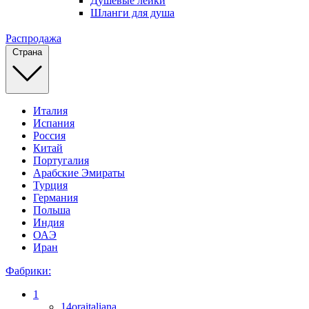
Душевые лейки
Шланги для душа
Распродажа
Страна
Италия
Испания
Россия
Китай
Португалия
Арабские Эмираты
Турция
Германия
Польша
Индия
ОАЭ
Иран
Фабрики:
1
14oraitaliana