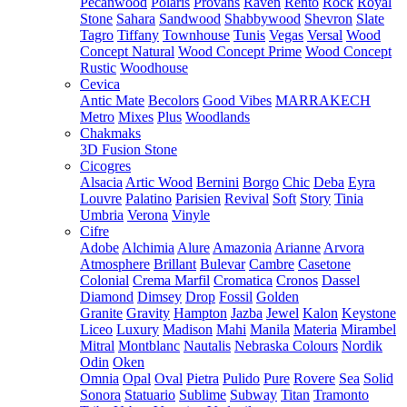
Pecanwood
Polaris
Provans
Raven
Rento
Rock
Royal
Stone
Sahara
Sandwood
Shabbywood
Shevron
Slate
Tagro
Tiffany
Townhouse
Tunis
Vegas
Versal
Wood
Concept Natural
Wood Concept Prime
Wood Concept
Rustic
Woodhouse
Cevica
Antic Mate
Becolors
Good Vibes
MARRAKECH
Metro
Mixes
Plus
Woodlands
Chakmaks
3D Fusion Stone
Cicogres
Alsacia
Artic Wood
Bernini
Borgo
Chic
Deba
Eyra
Louvre
Palatino
Parisien
Revival
Soft
Story
Tinia
Umbria
Verona
Vinyle
Cifre
Adobe
Alchimia
Alure
Amazonia
Arianne
Arvora
Atmosphere
Brillant
Bulevar
Cambre
Casetone
Colonial
Crema Marfil
Cromatica
Cronos
Dassel
Diamond
Dimsey
Drop
Fossil
Golden
Granite
Gravity
Hampton
Jazba
Jewel
Kalon
Keystone
Liceo
Luxury
Madison
Mahi
Manila
Materia
Mirambel
Mitral
Montblanc
Nautalis
Nebraska Colours
Nordik
Odin
Oken
Omnia
Opal
Oval
Pietra
Pulido
Pure
Rovere
Sea
Solid
Sonora
Statuario
Sublime
Subway
Titan
Tramonto