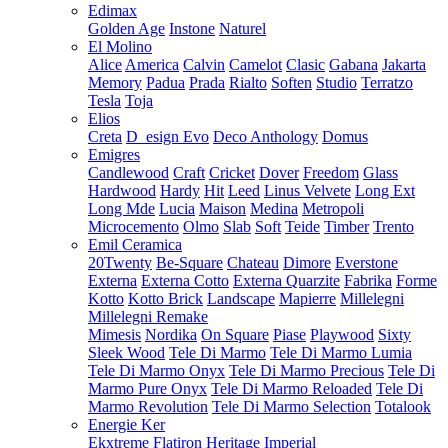
Edimax
Golden Age
Instone
Naturel
El Molino
Alice
America
Calvin
Camelot
Clasic
Gabana
Jakarta
Memory
Padua
Prada
Rialto
Soften
Studio
Terratzo
Tesla
Toja
Elios
Creta
D_esign Evo
Deco Anthology
Domus
Emigres
Candlewood
Craft
Cricket
Dover
Freedom
Glass
Hardwood
Hardy
Hit
Leed
Linus Velvete
Long Ext
Long Mde
Lucia
Maison
Medina
Metropoli
Microcemento
Olmo
Slab
Soft
Teide
Timber
Trento
Emil Ceramica
20Twenty
Be-Square
Chateau
Dimore
Everstone
Externa
Externa Cotto
Externa Quarzite
Fabrika
Forme
Kotto
Kotto Brick
Landscape
Mapierre
Millelegni
Millelegni Remake
Mimesis
Nordika
On Square
Piase
Playwood
Sixty
Sleek Wood
Tele Di Marmo
Tele Di Marmo Lumia
Tele Di Marmo Onyx
Tele Di Marmo Precious
Tele Di
Marmo Pure Onyx
Tele Di Marmo Reloaded
Tele Di
Marmo Revolution
Tele Di Marmo Selection
Totalook
Energie Ker
Ekxtreme
Flatiron
Heritage
Imperial