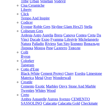
Tribe
Urban
Venetian
Vodevil
Cisa Ceramiche
Liberty
Click
Tempo And Inspire
Codicer
Evoque
Roble Gres
Skyline Glam Hex25
Stella
Coliseum Gres
Ardesia
Astro
Aurelia
Brera
Canova
Contea
Creta
Da
Vinci
Ducale
Expo
Fyamma
Lifestyle
Michelangelo
Natura
Palladio
Riviera
San Siro
Бормио
Вивальди
Лирика
Монца
Рим
Саленто
Тиволи
Colli
Byron
Colorker
Tangram
Cotto d'Este
Black-White
Cement Project
Cluny
Exedra
Limestone
Materica
Metal
Over
Wonderwall
Creatile
Cemento
Exotic
Marbles
Onyx
Stone And Marble
Twenties
Whites
Wood
Creto
Ambra
Aquarelle
Aurora
Avenzo
CEMENTO
SASSOLINO
Calacatta
Calacatta Gold
Checkmate