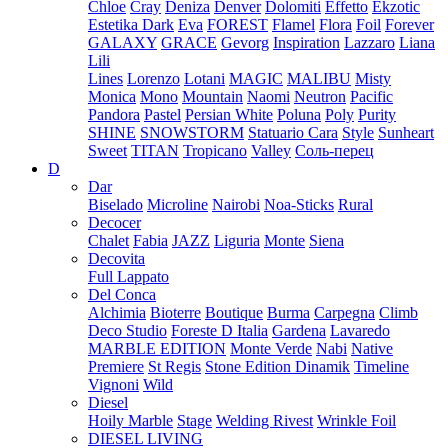
Chloe
Cray
Deniza
Denver
Dolomiti
Effetto
Ekzotic
Estetika Dark
Eva
FOREST
Flamel
Flora
Foil
Forever
GALAXY
GRACE
Gevorg
Inspiration
Lazzaro
Liana
Lili
Lines
Lorenzo
Lotani
MAGIC
MALIBU
Misty
Monica
Mono
Mountain
Naomi
Neutron
Pacific
Pandora
Pastel
Persian White
Poluna
Poly
Purity
SHINE
SNOWSTORM
Statuario Cara
Style
Sunheart
Sweet
TITAN
Tropicano
Valley
Соль-перец
D
Dar
Biselado
Microline
Nairobi
Noa-Sticks
Rural
Decocer
Chalet
Fabia
JAZZ
Liguria
Monte
Siena
Decovita
Full Lappato
Del Conca
Alchimia
Bioterre
Boutique
Burma
Carpegna
Climb
Deco Studio
Foreste D Italia
Gardena
Lavaredo
MARBLE EDITION
Monte Verde
Nabi
Native
Premiere
St Regis
Stone Edition Dinamik
Timeline
Vignoni
Wild
Diesel
Hoily Marble
Stage
Welding Rivest
Wrinkle Foil
DIESEL LIVING