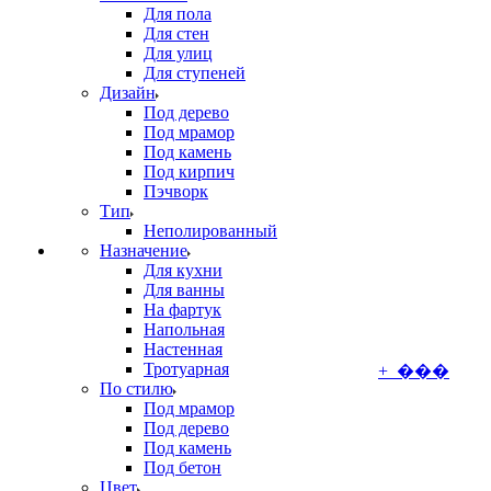
Для пола
Для стен
Для улиц
Для ступеней
Дизайн
Под дерево
Под мрамор
Под камень
Под кирпич
Пэчворк
Тип
Неполированный
Назначение
Для кухни
Для ванны
На фартук
Напольная
Настенная
Тротуарная
+ ���
По стилю
Под мрамор
Под дерево
Под камень
Под бетон
Цвет