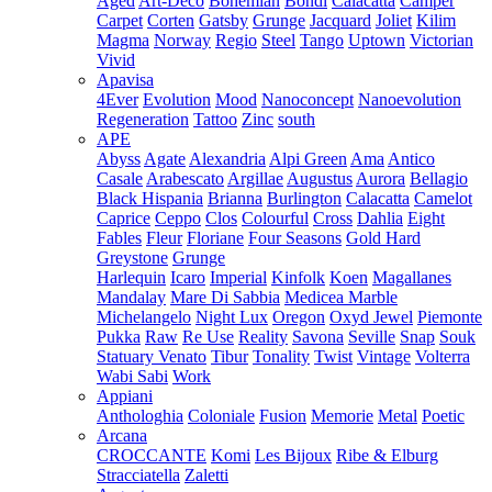
Aged
Art-Deco
Bohemian
Bondi
Calacatta
Camper
Carpet
Corten
Gatsby
Grunge
Jacquard
Joliet
Kilim
Magma
Norway
Regio
Steel
Tango
Uptown
Victorian
Vivid
Apavisa
4Ever
Evolution
Mood
Nanoconcept
Nanoevolution
Regeneration
Tattoo
Zinc
south
APE
Abyss
Agate
Alexandria
Alpi Green
Ama
Antico
Casale
Arabescato
Argillae
Augustus
Aurora
Bellagio
Black Hispania
Brianna
Burlington
Calacatta
Camelot
Caprice
Ceppo
Clos
Colourful
Cross
Dahlia
Eight
Fables
Fleur
Floriane
Four Seasons
Gold Hard
Greystone
Grunge
Harlequin
Icaro
Imperial
Kinfolk
Koen
Magallanes
Mandalay
Mare Di Sabbia
Medicea Marble
Michelangelo
Night Lux
Oregon
Oxyd Jewel
Piemonte
Pukka
Raw
Re Use
Reality
Savona
Seville
Snap
Souk
Statuary Venato
Tibur
Tonality
Twist
Vintage
Volterra
Wabi Sabi
Work
Appiani
Anthologhia
Coloniale
Fusion
Memorie
Metal
Poetic
Arcana
CROCCANTE
Komi
Les Bijoux
Ribe & Elburg
Stracciatella
Zaletti