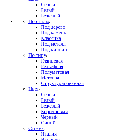
Серый
Белый
Бежевый
По стилю
Под дерево
Под камень
Классика
Под металл
Под кирпич
По типу
Глянцевая
Рельефная
Полуматовая
Матовая
Структурированная
Цвет
Серый
Белый
Бежевый
Коричневый
Черный
Синий
Страна
Италия
Испания