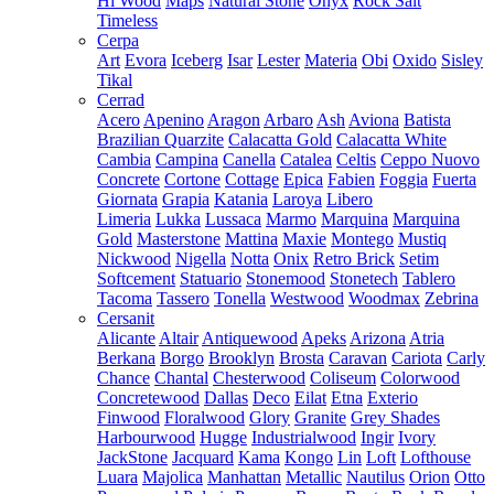
Hi Wood
Maps
Natural Stone
Onyx
Rock Salt
Timeless
Cerpa
Art
Evora
Iceberg
Isar
Lester
Materia
Obi
Oxido
Sisley
Tikal
Cerrad
Acero
Apenino
Aragon
Arbaro
Ash
Aviona
Batista
Brazilian Quarzite
Calacatta Gold
Calacatta White
Cambia
Campina
Canella
Catalea
Celtis
Ceppo Nuovo
Concrete
Cortone
Cottage
Epica
Fabien
Foggia
Fuerta
Giornata
Grapia
Katania
Laroya
Libero
Limeria
Lukka
Lussaca
Marmo
Marquina
Marquina
Gold
Masterstone
Mattina
Maxie
Montego
Mustiq
Nickwood
Nigella
Notta
Onix
Retro Brick
Setim
Softcement
Statuario
Stonemood
Stonetech
Tablero
Tacoma
Tassero
Tonella
Westwood
Woodmax
Zebrina
Cersanit
Alicante
Altair
Antiquewood
Apeks
Arizona
Atria
Berkana
Borgo
Brooklyn
Brosta
Caravan
Cariota
Carly
Chance
Chantal
Chesterwood
Coliseum
Colorwood
Concretewood
Dallas
Deco
Eilat
Etna
Exterio
Finwood
Floralwood
Glory
Granite
Grey Shades
Harbourwood
Hugge
Industrialwood
Ingir
Ivory
JackStone
Jacquard
Kama
Kongo
Lin
Loft
Lofthouse
Luara
Majolica
Manhattan
Metallic
Nautilus
Orion
Otto