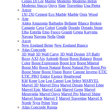
Ceppo Di Gre
Marmo
Moderno
Moderno Beton
Moderno Stucco
Onyx
Slate
Travertino
Una Pietra
Artcer
1Xl
2Xl
Cement
Eco Marble
Marble
Onix
Wood
Arte
Aldea
Amazonia
Barbados
Bellante
Blanca
Broken
Castanio
Cava
Colori
Coralle
Dorado
Dorado Stone
Elba
Estrella
Etno
Fuoco
Graniti
Grigia
Karyntia
Navara
Navona
Nella
Onde
Ascot
New England Beige
New England Bianco
Atlas Concorde
3D Wall
3D Wall Carve
3D Wall Design
3Д Вайт
Волл
AXI
Aix
Aplomb
Boost
Boost Balance
Boost
Color
Boost Expression
Boost Icor
Boost Mineral
Boost Mix
Boost Natural
Boost Natural Pro
Boost Pro
Boost Stone
Boost Vision
Brave
Canone Inverso
ETIC
ETIC PRO
Entice
Exence
Heartwood
Klif
Kone
Log
Log Cansei
Log Select
MARVEL
Marvel 3D
Marvel Diva
Marvel Dream
Marvel Edge
Marvel Epic
Marvel Gala
Marvel Gems
Marvel
Meraviglia
Marvel Onyx
Marvel Pro
Marvel Shine
Marvel Stone
Marvel T
Marvel Travertine
Marvel X
Norde
Nyra
Prism
Vest
Atlas Concorde Russia