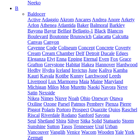
Neeko
B
Baldocer
Active
Adaggio
Akrom
Ancares
Andrea
Anore
Arkety
Arlon
Athenea
Atlantida
Baker
Balmoral
Barkley
Bayona
Bayur
Belfast
Bellagio-1
Black
Blancos
Boulevard
Boutonne
Brunswich
Calacatta
Calcutta
Canvas
Canyon
Cayenne
Code
Coliseum
Concept
Concrete
Coverty
Cream
Cream Chamber
Delf
Detroit
Ducale
Edges
Eleganza
Elyt
Enna
Epping
Eternal
Even
Fox
Grace
Grafton
Greystone
Habitat
Hakea
Hannover
Hardwood
Hedby
Hydra
Iceland
Invictus
June
Kaliva
Kamba
Kauri
Kavala
Kotibe
Kunny
Larchwood
Leeds
Liverpool
Lux Marmorea
Maia
Maine
Maryland
Michigan
Milos
Mon
Muretto
Naoki
Navora
Neve
Satin
Nexside
Nikea
Nimes
Niove
Noah
Ohio
Oneway
Otawa
Oxiline
Ozone
Parsel
Patmos
Pembrey
Pienza
Pierre
Piggot
Polaris
Portoro
Prospect
Quarzite
Quios
Raschel
Riscal
Riverdale
Rodano
Sanford
Savona
Seul
Shetland
Shira
Silver
Sitka
Solid
Statuario
Storm
Sunshine
Sutton
Tasos
Tennessee
Ural
Urban
Vancouver
Vanglih
Venice
Wacom
Wooden
Yale
York
Zermatt