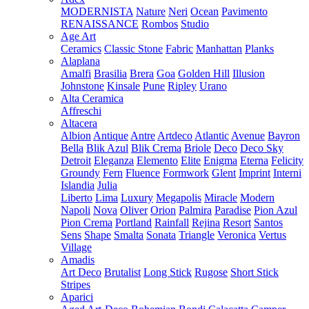
MODERNISTA
Nature
Neri
Ocean
Pavimento
RENAISSANCE
Rombos
Studio
Age Art
Ceramics
Classic Stone
Fabric
Manhattan
Planks
Alaplana
Amalfi
Brasilia
Brera
Goa
Golden Hill
Illusion
Johnstone
Kinsale
Pune
Ripley
Urano
Alta Ceramica
Affreschi
Altacera
Albion
Antique
Antre
Artdeco
Atlantic
Avenue
Bayron
Bella
Blik Azul
Blik Crema
Briole
Deco
Deco Sky
Detroit
Eleganza
Elemento
Elite
Enigma
Eterna
Felicity
Groundy
Fern
Fluence
Formwork
Glent
Imprint
Interni
Islandia
Julia
Liberto
Lima
Luxury
Megapolis
Miracle
Modern
Napoli
Nova
Oliver
Orion
Palmira
Paradise
Pion Azul
Pion Crema
Portland
Rainfall
Rejina
Resort
Santos
Sens
Shape
Smalta
Sonata
Triangle
Veronica
Vertus
Village
Amadis
Art Deco
Brutalist
Long Stick
Rugose
Short Stick
Stripes
Aparici