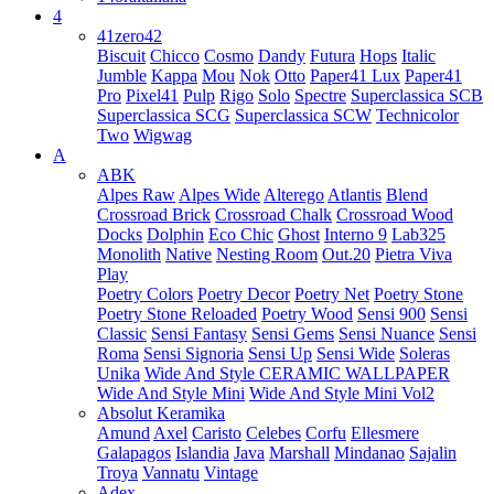
4
41zero42
Biscuit
Chicco
Cosmo
Dandy
Futura
Hops
Italic
Jumble
Kappa
Mou
Nok
Otto
Paper41 Lux
Paper41
Pro
Pixel41
Pulp
Rigo
Solo
Spectre
Superclassica SCB
Superclassica SCG
Superclassica SCW
Technicolor
Two
Wigwag
A
ABK
Alpes Raw
Alpes Wide
Alterego
Atlantis
Blend
Crossroad Brick
Crossroad Chalk
Crossroad Wood
Docks
Dolphin
Eco Chic
Ghost
Interno 9
Lab325
Monolith
Native
Nesting Room
Out.20
Pietra Viva
Play
Poetry Colors
Poetry Decor
Poetry Net
Poetry Stone
Poetry Stone Reloaded
Poetry Wood
Sensi 900
Sensi
Classic
Sensi Fantasy
Sensi Gems
Sensi Nuance
Sensi
Roma
Sensi Signoria
Sensi Up
Sensi Wide
Soleras
Unika
Wide And Style CERAMIC WALLPAPER
Wide And Style Mini
Wide And Style Mini Vol2
Absolut Keramika
Amund
Axel
Caristo
Celebes
Corfu
Ellesmere
Galapagos
Islandia
Java
Marshall
Mindanao
Sajalin
Troya
Vannatu
Vintage
Adex