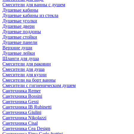
Смесители для ванны с душем
Душевые кабины
Душевые кабины из стекла
Душевые уголки
Душевые двери
Душевые поддоны
Душевые стойки
Душевые панели
Верхние души
Душевые лейки
Шланги для душа
Смесители для раковин
Смесители для душа
Смесители для кухни
Смесители на борт ванны
Смесители с гигиеническим душем
Сантехника Remer
Сантехника Bossini
Сантехника Gessi
Сантехника IB Rubinetti
Сантехника Giulini
Сантехника Nikolazzi
Сантехника Cisal
Сантехника Cea Design
Сантехника Fima Carlo frattini