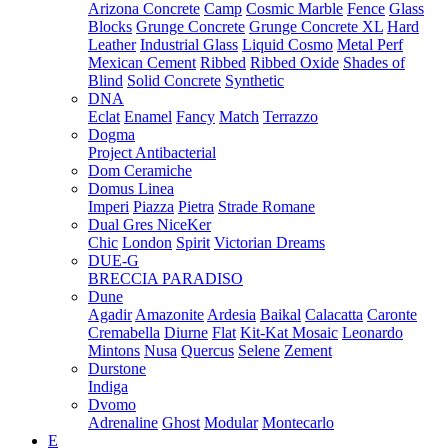
Arizona Concrete
Camp
Cosmic Marble
Fence
Glass
Blocks
Grunge Concrete
Grunge Concrete XL
Hard
Leather
Industrial Glass
Liquid Cosmo
Metal Perf
Mexican Cement
Ribbed
Ribbed Oxide
Shades of
Blind
Solid Concrete
Synthetic
DNA
Eclat
Enamel
Fancy
Match
Terrazzo
Dogma
Project Antibacterial
Dom Ceramiche
Domus Linea
Imperi
Piazza
Pietra
Strade Romane
Dual Gres NiceKer
Chic
London
Spirit
Victorian Dreams
DUE-G
BRECCIA PARADISO
Dune
Agadir
Amazonite
Ardesia
Baikal
Calacatta
Caronte
Cremabella
Diurne
Flat
Kit-Kat Mosaic
Leonardo
Mintons
Nusa
Quercus
Selene
Zement
Durstone
Indiga
Dvomo
Adrenaline
Ghost
Modular
Montecarlo
E