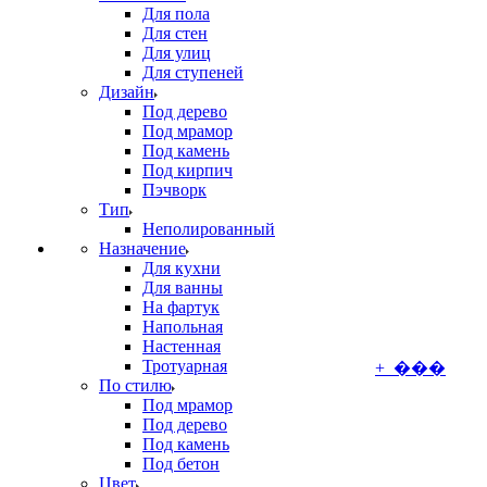
Для пола
Для стен
Для улиц
Для ступеней
Дизайн
Под дерево
Под мрамор
Под камень
Под кирпич
Пэчворк
Тип
Неполированный
Назначение
Для кухни
Для ванны
На фартук
Напольная
Настенная
Тротуарная
+ ���
По стилю
Под мрамор
Под дерево
Под камень
Под бетон
Цвет