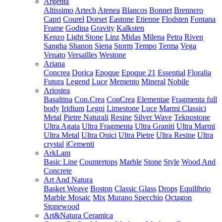
Argenta
Altissimo
Artech
Atenea
Blancos
Bonnet
Brennero
Capri
Courel
Dorset
Eastone
Etienne
Flodsten
Fontana
Frame
Godina
Gravity
Kalksten
Kenzo
Light Stone
Linz
Midas
Milena
Petra
Riven
Sangha
Shanon
Siena
Storm
Tempo
Terma
Vega
Venato
Versailles
Westone
Ariana
Concrea
Dorica
Epoque
Epoque 21
Essential
Floralia
Futura
Legend
Luce
Memento
Mineral
Nobile
Ariostea
Basaltina
Con.Crea
ConCrea
Elementae
Fragmenta full
body
Iridium
Legni
Limestone
Luce
Marmi Classici
Metal
Pietre Naturali
Resine
Silver Wave
Teknostone
Ultra Agata
Ultra Fragmenta
Ultra Graniti
Ultra Marmi
Ultra Metal
Ultra Onici
Ultra Pietre
Ultra Resine
Ultra
crystal
iCementi
ArkLam
Basic Line
Countertops
Marble
Stone
Style
Wood And
Concrete
Art And Natura
Basket Weave
Boston
Classic Glass
Drops
Equilibrio
Marble Mosaic
Mix
Murano Specchio
Octagon
Stonewood
Art&Natura Ceramica