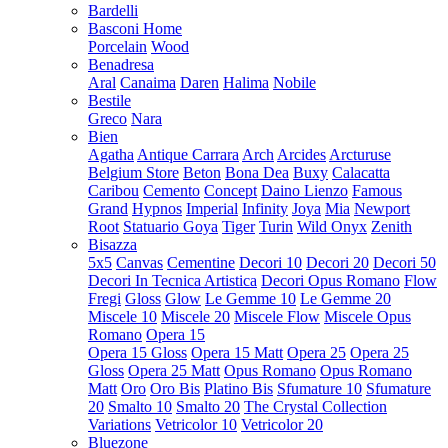
Bardelli
Basconi Home
Porcelain
Wood
Benadresa
Aral
Canaima
Daren
Halima
Nobile
Bestile
Greco
Nara
Bien
Agatha
Antique Carrara
Arch
Arcides
Arcturuse
Belgium Store
Beton
Bona Dea
Buxy
Calacatta
Caribou
Cemento
Concept
Daino Lienzo
Famous
Grand
Hypnos
Imperial
Infinity
Joya
Mia
Newport
Root
Statuario Goya
Tiger
Turin
Wild Onyx
Zenith
Bisazza
5x5
Canvas
Cementine
Decori 10
Decori 20
Decori 50
Decori In Tecnica Artistica
Decori Opus Romano
Flow
Fregi
Gloss
Glow
Le Gemme 10
Le Gemme 20
Miscele 10
Miscele 20
Miscele Flow
Miscele Opus
Romano
Opera 15
Opera 15 Gloss
Opera 15 Matt
Opera 25
Opera 25
Gloss
Opera 25 Matt
Opus Romano
Opus Romano
Matt
Oro
Oro Bis
Platino Bis
Sfumature 10
Sfumature
20
Smalto 10
Smalto 20
The Crystal Collection
Variations
Vetricolor 10
Vetricolor 20
Bluezone