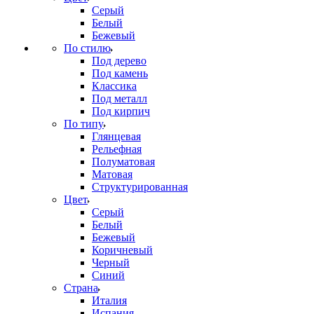
Серый
Белый
Бежевый
По стилю
Под дерево
Под камень
Классика
Под металл
Под кирпич
По типу
Глянцевая
Рельефная
Полуматовая
Матовая
Структурированная
Цвет
Серый
Белый
Бежевый
Коричневый
Черный
Синий
Страна
Италия
Испания