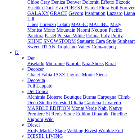
Chloe
Cray
Deniza
Denver
Dolomiti
Effetto
Ekzotic
Estetika Dark
Eva
FOREST
Flamel
Flora
Foil
Forever
GALAXY
GRACE
Gevorg
Inspiration
Lazzaro
Liana
Lili
Lines
Lorenzo
Lotani
MAGIC
MALIBU
Misty
Monica
Mono
Mountain
Naomi
Neutron
Pacific
Pandora
Pastel
Persian White
Poluna
Poly
Purity
SHINE
SNOWSTORM
Statuario Cara
Style
Sunheart
Sweet
TITAN
Tropicano
Valley
Соль-перец
D
Dar
Biselado
Microline
Nairobi
Noa-Sticks
Rural
Decocer
Chalet
Fabia
JAZZ
Liguria
Monte
Siena
Decovita
Full Lappato
Del Conca
Alchimia
Bioterre
Boutique
Burma
Carpegna
Climb
Deco Studio
Foreste D Italia
Gardena
Lavaredo
MARBLE EDITION
Monte Verde
Nabi
Native
Premiere
St Regis
Stone Edition Dinamik
Timeline
Vignoni
Wild
Diesel
Hoily Marble
Stage
Welding Rivest
Wrinkle Foil
DIESEL LIVING