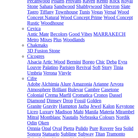
Pecanwood
Polaris
Provans
Raven
Rento
Rock
Royal
Stone
Sahara
Sandwood
Shabbywood
Shevron
Slate
Tagro
Tiffany
Townhouse
Tunis
Vegas
Versal
Wood
Concept Natural
Wood Concept Prime
Wood Concept
Rustic
Woodhouse
Cevica
Antic Mate
Becolors
Good Vibes
MARRAKECH
Metro
Mixes
Plus
Woodlands
Chakmaks
3D Fusion Stone
Cicogres
Alsacia
Artic Wood
Bernini
Borgo
Chic
Deba
Eyra
Louvre
Palatino
Parisien
Revival
Soft
Story
Tinia
Umbria
Verona
Vinyle
Cifre
Adobe
Alchimia
Alure
Amazonia
Arianne
Arvora
Atmosphere
Brillant
Bulevar
Cambre
Casetone
Colonial
Crema Marfil
Cromatica
Cronos
Dassel
Diamond
Dimsey
Drop
Fossil
Golden
Granite
Gravity
Hampton
Jazba
Jewel
Kalon
Keystone
Liceo
Luxury
Madison
Mahi
Manila
Materia
Mirambel
Mitral
Montblanc
Nautalis
Nebraska Colours
Nordik
Odin
Oken
Omnia
Opal
Oval
Pietra
Pulido
Pure
Rovere
Sea
Solid
Sonora
Statuario
Sublime
Subway
Titan
Tramonto