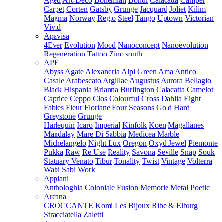
Aged
Art-Deco
Bohemian
Bondi
Calacatta
Camper
Carpet
Corten
Gatsby
Grunge
Jacquard
Joliet
Kilim
Magma
Norway
Regio
Steel
Tango
Uptown
Victorian
Vivid
Apavisa
4Ever
Evolution
Mood
Nanoconcept
Nanoevolution
Regeneration
Tattoo
Zinc
south
APE
Abyss
Agate
Alexandria
Alpi Green
Ama
Antico
Casale
Arabescato
Argillae
Augustus
Aurora
Bellagio
Black Hispania
Brianna
Burlington
Calacatta
Camelot
Caprice
Ceppo
Clos
Colourful
Cross
Dahlia
Eight
Fables
Fleur
Floriane
Four Seasons
Gold Hard
Greystone
Grunge
Harlequin
Icaro
Imperial
Kinfolk
Koen
Magallanes
Mandalay
Mare Di Sabbia
Medicea Marble
Michelangelo
Night Lux
Oregon
Oxyd Jewel
Piemonte
Pukka
Raw
Re Use
Reality
Savona
Seville
Snap
Souk
Statuary Venato
Tibur
Tonality
Twist
Vintage
Volterra
Wabi Sabi
Work
Appiani
Anthologhia
Coloniale
Fusion
Memorie
Metal
Poetic
Arcana
CROCCANTE
Komi
Les Bijoux
Ribe & Elburg
Stracciatella
Zaletti