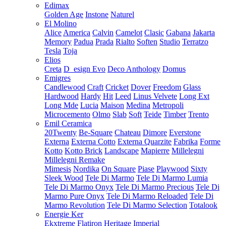
Edimax
Golden Age
Instone
Naturel
El Molino
Alice
America
Calvin
Camelot
Clasic
Gabana
Jakarta
Memory
Padua
Prada
Rialto
Soften
Studio
Terratzo
Tesla
Toja
Elios
Creta
D_esign Evo
Deco Anthology
Domus
Emigres
Candlewood
Craft
Cricket
Dover
Freedom
Glass
Hardwood
Hardy
Hit
Leed
Linus Velvete
Long Ext
Long Mde
Lucia
Maison
Medina
Metropoli
Microcemento
Olmo
Slab
Soft
Teide
Timber
Trento
Emil Ceramica
20Twenty
Be-Square
Chateau
Dimore
Everstone
Externa
Externa Cotto
Externa Quarzite
Fabrika
Forme
Kotto
Kotto Brick
Landscape
Mapierre
Millelegni
Millelegni Remake
Mimesis
Nordika
On Square
Piase
Playwood
Sixty
Sleek Wood
Tele Di Marmo
Tele Di Marmo Lumia
Tele Di Marmo Onyx
Tele Di Marmo Precious
Tele Di
Marmo Pure Onyx
Tele Di Marmo Reloaded
Tele Di
Marmo Revolution
Tele Di Marmo Selection
Totalook
Energie Ker
Ekxtreme
Flatiron
Heritage
Imperial