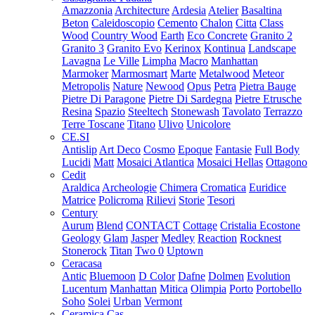
Amazzonia
Architecture
Ardesia
Atelier
Basaltina
Beton
Caleidoscopio
Cemento
Chalon
Citta
Class
Wood
Country Wood
Earth
Eco Concrete
Granito 2
Granito 3
Granito Evo
Kerinox
Kontinua
Landscape
Lavagna
Le Ville
Limpha
Macro
Manhattan
Marmoker
Marmosmart
Marte
Metalwood
Meteor
Metropolis
Nature
Newood
Opus
Petra
Pietra Bauge
Pietre Di Paragone
Pietre Di Sardegna
Pietre Etrusche
Resina
Spazio
Steeltech
Stonewash
Tavolato
Terrazzo
Terre Toscane
Titano
Ulivo
Unicolore
CE.SI
Antislip
Art Deco
Cosmo
Epoque
Fantasie
Full Body
Lucidi
Matt
Mosaici Atlantica
Mosaici Hellas
Ottagono
Cedit
Araldica
Archeologie
Chimera
Cromatica
Euridice
Matrice
Policroma
Rilievi
Storie
Tesori
Century
Aurum
Blend
CONTACT
Cottage
Cristalia
Ecostone
Geology
Glam
Jasper
Medley
Reaction
Rocknest
Stonerock
Titan
Two 0
Uptown
Ceracasa
Antic
Bluemoon
D Color
Dafne
Dolmen
Evolution
Lucentum
Manhattan
Mitica
Olimpia
Porto
Portobello
Soho
Solei
Urban
Vermont
Ceramica Cas