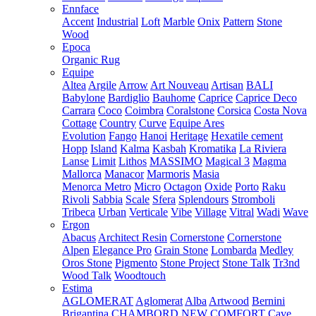
Ennface
Accent
Industrial
Loft
Marble
Onix
Pattern
Stone
Wood
Epoca
Organic Rug
Equipe
Altea
Argile
Arrow
Art Nouveau
Artisan
BALI
Babylone
Bardiglio
Bauhome
Caprice
Caprice Deco
Carrara
Coco
Coimbra
Coralstone
Corsica
Costa Nova
Cottage
Country
Curve
Equipe Ares
Evolution
Fango
Hanoi
Heritage
Hexatile cement
Hopp
Island
Kalma
Kasbah
Kromatika
La Riviera
Lanse
Limit
Lithos
MASSIMO
Magical 3
Magma
Mallorca
Manacor
Marmoris
Masia
Menorca
Metro
Micro
Octagon
Oxide
Porto
Raku
Rivoli
Sabbia
Scale
Sfera
Splendours
Stromboli
Tribeca
Urban
Verticale
Vibe
Village
Vitral
Wadi
Wave
Ergon
Abacus
Architect Resin
Cornerstone
Cornerstone
Alpen
Elegance Pro
Grain Stone
Lombarda
Medley
Oros Stone
Pigmento
Stone Project
Stone Talk
Tr3nd
Wood Talk
Woodtouch
Estima
AGLOMERAT
Aglomerat
Alba
Artwood
Bernini
Brigantina
CHAMBORD NEW
COMFORT
Cave