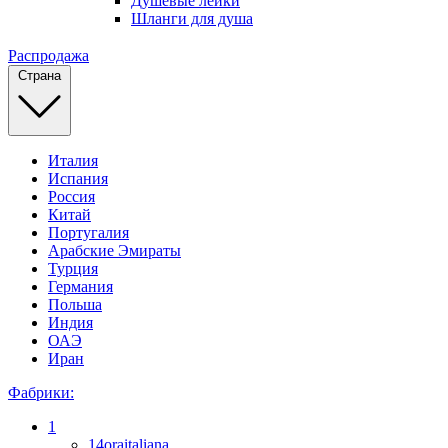
Душевые лейки
Шланги для душа
Распродажа
Страна
Италия
Испания
Россия
Китай
Португалия
Арабские Эмираты
Турция
Германия
Польша
Индия
ОАЭ
Иран
Фабрики:
1
14oraitaliana