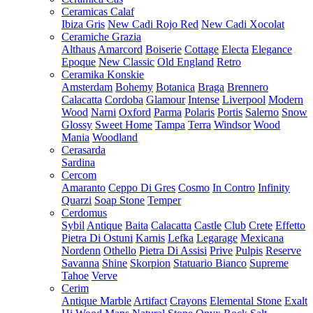
Ceramicas Calaf
Ibiza Gris
New Cadi Rojo Red
New Cadi Xocolat
Ceramiche Grazia
Althaus
Amarcord
Boiserie
Cottage
Electa
Elegance
Epoque
New Classic
Old England
Retro
Ceramika Konskie
Amsterdam
Bohemy
Botanica
Braga
Brennero
Calacatta
Cordoba
Glamour
Intense
Liverpool
Modern
Wood
Narni
Oxford
Parma
Polaris
Portis
Salerno
Snow
Glossy
Sweet Home
Tampa
Terra
Windsor
Wood
Mania
Woodland
Cerasarda
Sardina
Cercom
Amaranto
Ceppo Di Gres
Cosmo
In Contro
Infinity
Quarzi
Soap Stone
Temper
Cerdomus
Sybil
Antique
Baita
Calacatta
Castle
Club
Crete
Effetto
Pietra Di Ostuni
Karnis
Lefka
Legarage
Mexicana
Nordenn
Othello
Pietra Di Assisi
Prive
Pulpis
Reserve
Savanna
Shine
Skorpion
Statuario Bianco
Supreme
Tahoe
Verve
Cerim
Antique Marble
Artifact
Crayons
Elemental Stone
Exalt