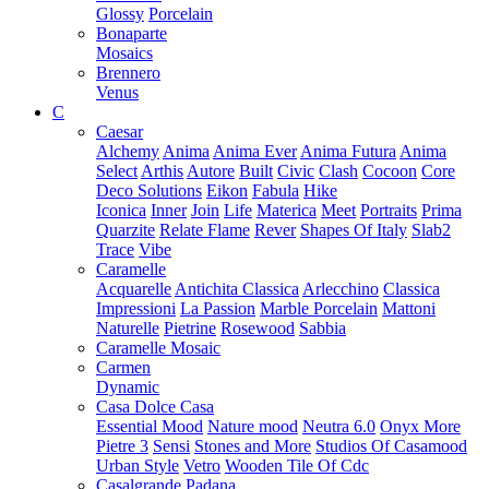
Glossy
Porcelain
Bonaparte
Mosaics
Brennero
Venus
C
Caesar
Alchemy
Anima
Anima Ever
Anima Futura
Anima
Select
Arthis
Autore
Built
Civic
Clash
Cocoon
Core
Deco Solutions
Eikon
Fabula
Hike
Iconica
Inner
Join
Life
Materica
Meet
Portraits
Prima
Quarzite
Relate Flame
Rever
Shapes Of Italy
Slab2
Trace
Vibe
Caramelle
Acquarelle
Antichita Classica
Arlecchino
Classica
Impressioni
La Passion
Marble Porcelain
Mattoni
Naturelle
Pietrine
Rosewood
Sabbia
Caramelle Mosaic
Carmen
Dynamic
Casa Dolce Casa
Essential Mood
Nature mood
Neutra 6.0
Onyx More
Pietre 3
Sensi
Stones and More
Studios Of Casamood
Urban Style
Vetro
Wooden Tile Of Cdc
Casalgrande Padana