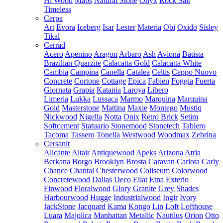
Hi Wood
Maps
Natural Stone
Onyx
Rock Salt
Timeless
Cerpa
Art
Evora
Iceberg
Isar
Lester
Materia
Obi
Oxido
Sisley
Tikal
Cerrad
Acero
Apenino
Aragon
Arbaro
Ash
Aviona
Batista
Brazilian Quarzite
Calacatta Gold
Calacatta White
Cambia
Campina
Canella
Catalea
Celtis
Ceppo Nuovo
Concrete
Cortone
Cottage
Epica
Fabien
Foggia
Fuerta
Giornata
Grapia
Katania
Laroya
Libero
Limeria
Lukka
Lussaca
Marmo
Marquina
Marquina
Gold
Masterstone
Mattina
Maxie
Montego
Mustiq
Nickwood
Nigella
Notta
Onix
Retro Brick
Setim
Softcement
Statuario
Stonemood
Stonetech
Tablero
Tacoma
Tassero
Tonella
Westwood
Woodmax
Zebrina
Cersanit
Alicante
Altair
Antiquewood
Apeks
Arizona
Atria
Berkana
Borgo
Brooklyn
Brosta
Caravan
Cariota
Carly
Chance
Chantal
Chesterwood
Coliseum
Colorwood
Concretewood
Dallas
Deco
Eilat
Etna
Exterio
Finwood
Floralwood
Glory
Granite
Grey Shades
Harbourwood
Hugge
Industrialwood
Ingir
Ivory
JackStone
Jacquard
Kama
Kongo
Lin
Loft
Lofthouse
Luara
Majolica
Manhattan
Metallic
Nautilus
Orion
Otto