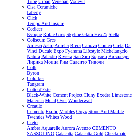
Tribe
Urban
Venetian
Vodevil
Cisa Ceramiche
Liberty
Click
Tempo And Inspire
Codicer
Evoque
Roble Gres
Skyline Glam Hex25
Stella
Coliseum Gres
Ardesia
Astro
Aurelia
Brera
Canova
Contea
Creta
Da
Vinci
Ducale
Expo
Fyamma
Lifestyle
Michelangelo
Natura
Palladio
Riviera
San Siro
Бормио
Вивальди
Лирика
Монца
Рим
Саленто
Тиволи
Colli
Byron
Colorker
Tangram
Cotto d'Este
Black-White
Cement Project
Cluny
Exedra
Limestone
Materica
Metal
Over
Wonderwall
Creatile
Cemento
Exotic
Marbles
Onyx
Stone And Marble
Twenties
Whites
Wood
Creto
Ambra
Aquarelle
Aurora
Avenzo
CEMENTO
SASSOLINO
Calacatta
Calacatta Gold
Checkmate