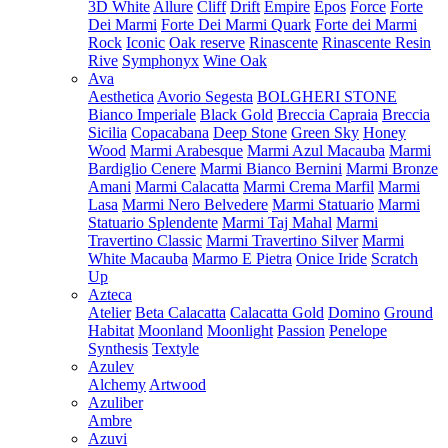
3D White
Allure
Cliff
Drift
Empire
Epos
Force
Forte
Dei Marmi
Forte Dei Marmi Quark
Forte dei Marmi
Rock
Iconic
Oak reserve
Rinascente
Rinascente Resin
Rive
Symphonyx
Wine Oak
Ava
Aesthetica
Avorio Segesta
BOLGHERI STONE
Bianco Imperiale
Black Gold
Breccia Capraia
Breccia
Sicilia
Copacabana
Deep Stone
Green Sky
Honey
Wood
Marmi Arabesque
Marmi Azul Macauba
Marmi
Bardiglio Cenere
Marmi Bianco Bernini
Marmi Bronze
Amani
Marmi Calacatta
Marmi Crema Marfil
Marmi
Lasa
Marmi Nero Belvedere
Marmi Statuario
Marmi
Statuario Splendente
Marmi Taj Mahal
Marmi
Travertino Classic
Marmi Travertino Silver
Marmi
White Macauba
Marmo E Pietra
Onice Iride
Scratch
Up
Azteca
Atelier
Beta Calacatta
Calacatta Gold
Domino
Ground
Habitat
Moonland
Moonlight
Passion
Penelope
Synthesis
Textyle
Azulev
Alchemy
Artwood
Azuliber
Ambre
Azuvi