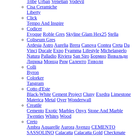
Tribe
Urban
Venetian
Vodevil
Cisa Ceramiche
Liberty
Click
Tempo And Inspire
Codicer
Evoque
Roble Gres
Skyline Glam Hex25
Stella
Coliseum Gres
Ardesia
Astro
Aurelia
Brera
Canova
Contea
Creta
Da
Vinci
Ducale
Expo
Fyamma
Lifestyle
Michelangelo
Natura
Palladio
Riviera
San Siro
Бормио
Вивальди
Лирика
Монца
Рим
Саленто
Тиволи
Colli
Byron
Colorker
Tangram
Cotto d'Este
Black-White
Cement Project
Cluny
Exedra
Limestone
Materica
Metal
Over
Wonderwall
Creatile
Cemento
Exotic
Marbles
Onyx
Stone And Marble
Twenties
Whites
Wood
Creto
Ambra
Aquarelle
Aurora
Avenzo
CEMENTO
SASSOLINO
Calacatta
Calacatta Gold
Checkmate