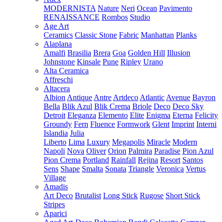
MODERNISTA
Nature
Neri
Ocean
Pavimento
RENAISSANCE
Rombos
Studio
Age Art
Ceramics
Classic Stone
Fabric
Manhattan
Planks
Alaplana
Amalfi
Brasilia
Brera
Goa
Golden Hill
Illusion
Johnstone
Kinsale
Pune
Ripley
Urano
Alta Ceramica
Affreschi
Altacera
Albion
Antique
Antre
Artdeco
Atlantic
Avenue
Bayron
Bella
Blik Azul
Blik Crema
Briole
Deco
Deco Sky
Detroit
Eleganza
Elemento
Elite
Enigma
Eterna
Felicity
Groundy
Fern
Fluence
Formwork
Glent
Imprint
Interni
Islandia
Julia
Liberto
Lima
Luxury
Megapolis
Miracle
Modern
Napoli
Nova
Oliver
Orion
Palmira
Paradise
Pion Azul
Pion Crema
Portland
Rainfall
Rejina
Resort
Santos
Sens
Shape
Smalta
Sonata
Triangle
Veronica
Vertus
Village
Amadis
Art Deco
Brutalist
Long Stick
Rugose
Short Stick
Stripes
Aparici