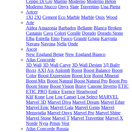
Ceppo Di Gre
Marmo
Moderno
Moderno Beton
Moderno Stucco
Onyx
Slate
Travertino
Una Pietra
Artcer
1Xl
2Xl
Cement
Eco Marble
Marble
Onix
Wood
Arte
Aldea
Amazonia
Barbados
Bellante
Blanca
Broken
Castanio
Cava
Colori
Coralle
Dorado
Dorado Stone
Elba
Estrella
Etno
Fuoco
Graniti
Grigia
Karyntia
Navara
Navona
Nella
Onde
Ascot
New England Beige
New England Bianco
Atlas Concorde
3D Wall
3D Wall Carve
3D Wall Design
3Д Вайт
Волл
AXI
Aix
Aplomb
Boost
Boost Balance
Boost
Color
Boost Expression
Boost Icor
Boost Mineral
Boost Mix
Boost Natural
Boost Natural Pro
Boost Pro
Boost Stone
Boost Vision
Brave
Canone Inverso
ETIC
ETIC PRO
Entice
Exence
Heartwood
Klif
Kone
Log
Log Cansei
Log Select
MARVEL
Marvel 3D
Marvel Diva
Marvel Dream
Marvel Edge
Marvel Epic
Marvel Gala
Marvel Gems
Marvel
Meraviglia
Marvel Onyx
Marvel Pro
Marvel Shine
Marvel Stone
Marvel T
Marvel Travertine
Marvel X
Norde
Nyra
Prism
Vest
Atlas Concorde Russia