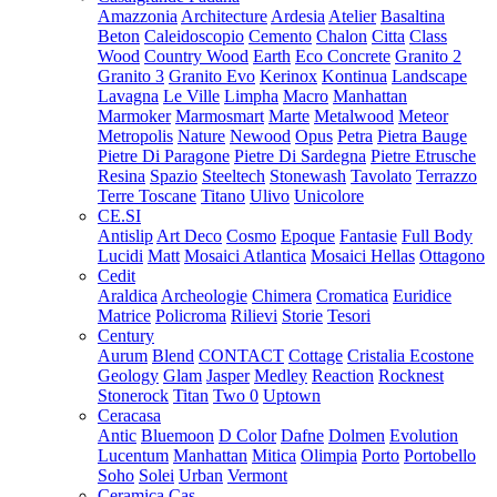
Amazzonia
Architecture
Ardesia
Atelier
Basaltina
Beton
Caleidoscopio
Cemento
Chalon
Citta
Class
Wood
Country Wood
Earth
Eco Concrete
Granito 2
Granito 3
Granito Evo
Kerinox
Kontinua
Landscape
Lavagna
Le Ville
Limpha
Macro
Manhattan
Marmoker
Marmosmart
Marte
Metalwood
Meteor
Metropolis
Nature
Newood
Opus
Petra
Pietra Bauge
Pietre Di Paragone
Pietre Di Sardegna
Pietre Etrusche
Resina
Spazio
Steeltech
Stonewash
Tavolato
Terrazzo
Terre Toscane
Titano
Ulivo
Unicolore
CE.SI
Antislip
Art Deco
Cosmo
Epoque
Fantasie
Full Body
Lucidi
Matt
Mosaici Atlantica
Mosaici Hellas
Ottagono
Cedit
Araldica
Archeologie
Chimera
Cromatica
Euridice
Matrice
Policroma
Rilievi
Storie
Tesori
Century
Aurum
Blend
CONTACT
Cottage
Cristalia
Ecostone
Geology
Glam
Jasper
Medley
Reaction
Rocknest
Stonerock
Titan
Two 0
Uptown
Ceracasa
Antic
Bluemoon
D Color
Dafne
Dolmen
Evolution
Lucentum
Manhattan
Mitica
Olimpia
Porto
Portobello
Soho
Solei
Urban
Vermont
Ceramica Cas