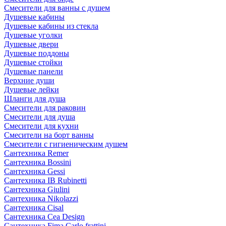
Смесители для ванны с душем
Душевые кабины
Душевые кабины из стекла
Душевые уголки
Душевые двери
Душевые поддоны
Душевые стойки
Душевые панели
Верхние души
Душевые лейки
Шланги для душа
Смесители для раковин
Смесители для душа
Смесители для кухни
Смесители на борт ванны
Смесители с гигиеническим душем
Сантехника Remer
Сантехника Bossini
Сантехника Gessi
Сантехника IB Rubinetti
Сантехника Giulini
Сантехника Nikolazzi
Сантехника Cisal
Сантехника Cea Design
Сантехника Fima Carlo frattini