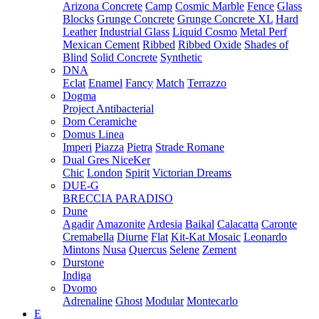
Arizona Concrete
Camp
Cosmic Marble
Fence
Glass
Blocks
Grunge Concrete
Grunge Concrete XL
Hard
Leather
Industrial Glass
Liquid Cosmo
Metal Perf
Mexican Cement
Ribbed
Ribbed Oxide
Shades of
Blind
Solid Concrete
Synthetic
DNA
Eclat
Enamel
Fancy
Match
Terrazzo
Dogma
Project Antibacterial
Dom Ceramiche
Domus Linea
Imperi
Piazza
Pietra
Strade Romane
Dual Gres NiceKer
Chic
London
Spirit
Victorian Dreams
DUE-G
BRECCIA PARADISO
Dune
Agadir
Amazonite
Ardesia
Baikal
Calacatta
Caronte
Cremabella
Diurne
Flat
Kit-Kat Mosaic
Leonardo
Mintons
Nusa
Quercus
Selene
Zement
Durstone
Indiga
Dvomo
Adrenaline
Ghost
Modular
Montecarlo
E