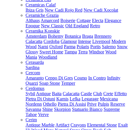
Ceramicas Calaf
Ibiza Gris
New Cadi Rojo Red
New Cadi Xocolat
Ceramiche Grazia
Althaus
Amarcord
Boiserie
Cottage
Electa
Elegance
Epoque
New Classic
Old England
Retro
Ceramika Konskie
Amsterdam
Bohemy
Botanica
Braga
Brennero
Calacatta
Cordoba
Glamour
Intense
Liverpool
Modern
Wood
Narni
Oxford
Parma
Polaris
Portis
Salerno
Snow
Glossy
Sweet Home
Tampa
Terra
Windsor
Wood
Mania
Woodland
Cerasarda
Sardina
Cercom
Amaranto
Ceppo Di Gres
Cosmo
In Contro
Infinity
Quarzi
Soap Stone
Temper
Cerdomus
Sybil
Antique
Baita
Calacatta
Castle
Club
Crete
Effetto
Pietra Di Ostuni
Karnis
Lefka
Legarage
Mexicana
Nordenn
Othello
Pietra Di Assisi
Prive
Pulpis
Reserve
Savanna
Shine
Skorpion
Statuario Bianco
Supreme
Tahoe
Verve
Cerim
Antique Marble
Artifact
Crayons
Elemental Stone
Exalt