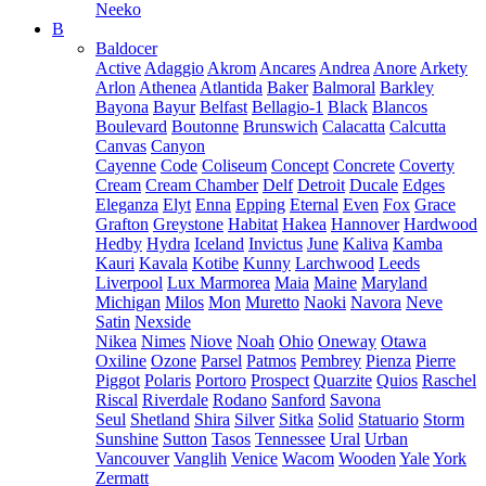
Neeko
B
Baldocer
Active
Adaggio
Akrom
Ancares
Andrea
Anore
Arkety
Arlon
Athenea
Atlantida
Baker
Balmoral
Barkley
Bayona
Bayur
Belfast
Bellagio-1
Black
Blancos
Boulevard
Boutonne
Brunswich
Calacatta
Calcutta
Canvas
Canyon
Cayenne
Code
Coliseum
Concept
Concrete
Coverty
Cream
Cream Chamber
Delf
Detroit
Ducale
Edges
Eleganza
Elyt
Enna
Epping
Eternal
Even
Fox
Grace
Grafton
Greystone
Habitat
Hakea
Hannover
Hardwood
Hedby
Hydra
Iceland
Invictus
June
Kaliva
Kamba
Kauri
Kavala
Kotibe
Kunny
Larchwood
Leeds
Liverpool
Lux Marmorea
Maia
Maine
Maryland
Michigan
Milos
Mon
Muretto
Naoki
Navora
Neve
Satin
Nexside
Nikea
Nimes
Niove
Noah
Ohio
Oneway
Otawa
Oxiline
Ozone
Parsel
Patmos
Pembrey
Pienza
Pierre
Piggot
Polaris
Portoro
Prospect
Quarzite
Quios
Raschel
Riscal
Riverdale
Rodano
Sanford
Savona
Seul
Shetland
Shira
Silver
Sitka
Solid
Statuario
Storm
Sunshine
Sutton
Tasos
Tennessee
Ural
Urban
Vancouver
Vanglih
Venice
Wacom
Wooden
Yale
York
Zermatt