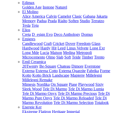
Edimax
Golden Age
Instone
Naturel
El Molino
Alice
America
Calvin
Camelot
Clasic
Gabana
Jakarta
Memory
Padua
Prada
Rialto
Soften
Studio
Terratzo
Tesla
Toja
Elios
Creta
D_esign Evo
Deco Anthology
Domus
Emigres
Candlewood
Craft
Cricket
Dover
Freedom
Glass
Hardwood
Hardy
Hit
Leed
Linus Velvete
Long Ext
Long Mde
Lucia
Maison
Medina
Metropoli
Microcemento
Olmo
Slab
Soft
Teide
Timber
Trento
Emil Ceramica
20Twenty
Be-Square
Chateau
Dimore
Everstone
Externa
Externa Cotto
Externa Quarzite
Fabrika
Forme
Kotto
Kotto Brick
Landscape
Mapierre
Millelegni
Millelegni Remake
Mimesis
Nordika
On Square
Piase
Playwood
Sixty
Sleek Wood
Tele Di Marmo
Tele Di Marmo Lumia
Tele Di Marmo Onyx
Tele Di Marmo Precious
Tele Di
Marmo Pure Onyx
Tele Di Marmo Reloaded
Tele Di
Marmo Revolution
Tele Di Marmo Selection
Totalook
Energie Ker
Ekxtreme
Flatiron
Heritage
Imperial