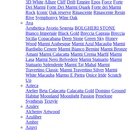
3D White
Allure
Cliff
Drift
Empire
Epos
Force
Forte
Dei Marmi
Forte Dei Marmi Quark
Forte dei Marmi
Rock
Iconic
Oak reserve
Rinascente
Rinascente Resin
Rive
Symphonyx
Wine Oak
Ava
Aesthetica
Avorio Segesta
BOLGHERI STONE
Bianco Imperiale
Black Gold
Breccia Capraia
Breccia
Sicilia
Copacabana
Deep Stone
Green Sky
Honey
Wood
Marmi Arabesque
Marmi Azul Macauba
Marmi
Bardiglio Cenere
Marmi Bianco Bernini
Marmi Bronze
Amani
Marmi Calacatta
Marmi Crema Marfil
Marmi
Lasa
Marmi Nero Belvedere
Marmi Statuario
Marmi
Statuario Splendente
Marmi Taj Mahal
Marmi
Travertino Classic
Marmi Travertino Silver
Marmi
White Macauba
Marmo E Pietra
Onice Iride
Scratch
Up
Azteca
Atelier
Beta Calacatta
Calacatta Gold
Domino
Ground
Habitat
Moonland
Moonlight
Passion
Penelope
Synthesis
Textyle
Azulev
Alchemy
Artwood
Azuliber
Ambre
Azuvi