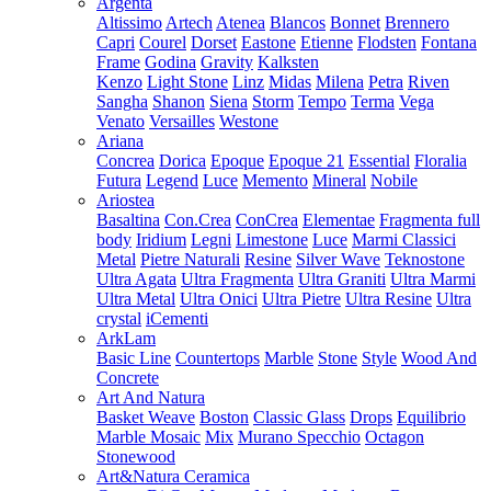
Argenta
Altissimo
Artech
Atenea
Blancos
Bonnet
Brennero
Capri
Courel
Dorset
Eastone
Etienne
Flodsten
Fontana
Frame
Godina
Gravity
Kalksten
Kenzo
Light Stone
Linz
Midas
Milena
Petra
Riven
Sangha
Shanon
Siena
Storm
Tempo
Terma
Vega
Venato
Versailles
Westone
Ariana
Concrea
Dorica
Epoque
Epoque 21
Essential
Floralia
Futura
Legend
Luce
Memento
Mineral
Nobile
Ariostea
Basaltina
Con.Crea
ConCrea
Elementae
Fragmenta full
body
Iridium
Legni
Limestone
Luce
Marmi Classici
Metal
Pietre Naturali
Resine
Silver Wave
Teknostone
Ultra Agata
Ultra Fragmenta
Ultra Graniti
Ultra Marmi
Ultra Metal
Ultra Onici
Ultra Pietre
Ultra Resine
Ultra
crystal
iCementi
ArkLam
Basic Line
Countertops
Marble
Stone
Style
Wood And
Concrete
Art And Natura
Basket Weave
Boston
Classic Glass
Drops
Equilibrio
Marble Mosaic
Mix
Murano Specchio
Octagon
Stonewood
Art&Natura Ceramica