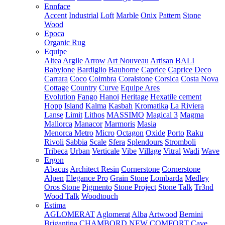
Ennface
Accent
Industrial
Loft
Marble
Onix
Pattern
Stone
Wood
Epoca
Organic Rug
Equipe
Altea
Argile
Arrow
Art Nouveau
Artisan
BALI
Babylone
Bardiglio
Bauhome
Caprice
Caprice Deco
Carrara
Coco
Coimbra
Coralstone
Corsica
Costa Nova
Cottage
Country
Curve
Equipe Ares
Evolution
Fango
Hanoi
Heritage
Hexatile cement
Hopp
Island
Kalma
Kasbah
Kromatika
La Riviera
Lanse
Limit
Lithos
MASSIMO
Magical 3
Magma
Mallorca
Manacor
Marmoris
Masia
Menorca
Metro
Micro
Octagon
Oxide
Porto
Raku
Rivoli
Sabbia
Scale
Sfera
Splendours
Stromboli
Tribeca
Urban
Verticale
Vibe
Village
Vitral
Wadi
Wave
Ergon
Abacus
Architect Resin
Cornerstone
Cornerstone
Alpen
Elegance Pro
Grain Stone
Lombarda
Medley
Oros Stone
Pigmento
Stone Project
Stone Talk
Tr3nd
Wood Talk
Woodtouch
Estima
AGLOMERAT
Aglomerat
Alba
Artwood
Bernini
Brigantina
CHAMBORD NEW
COMFORT
Cave