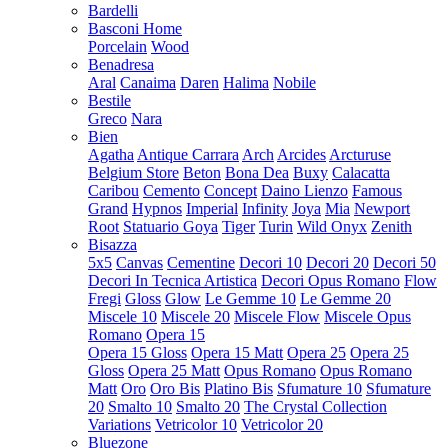
Bardelli
Basconi Home
Porcelain
Wood
Benadresa
Aral
Canaima
Daren
Halima
Nobile
Bestile
Greco
Nara
Bien
Agatha
Antique Carrara
Arch
Arcides
Arcturuse
Belgium Store
Beton
Bona Dea
Buxy
Calacatta
Caribou
Cemento
Concept
Daino Lienzo
Famous
Grand
Hypnos
Imperial
Infinity
Joya
Mia
Newport
Root
Statuario Goya
Tiger
Turin
Wild Onyx
Zenith
Bisazza
5x5
Canvas
Cementine
Decori 10
Decori 20
Decori 50
Decori In Tecnica Artistica
Decori Opus Romano
Flow
Fregi
Gloss
Glow
Le Gemme 10
Le Gemme 20
Miscele 10
Miscele 20
Miscele Flow
Miscele Opus
Romano
Opera 15
Opera 15 Gloss
Opera 15 Matt
Opera 25
Opera 25
Gloss
Opera 25 Matt
Opus Romano
Opus Romano
Matt
Oro
Oro Bis
Platino Bis
Sfumature 10
Sfumature
20
Smalto 10
Smalto 20
The Crystal Collection
Variations
Vetricolor 10
Vetricolor 20
Bluezone