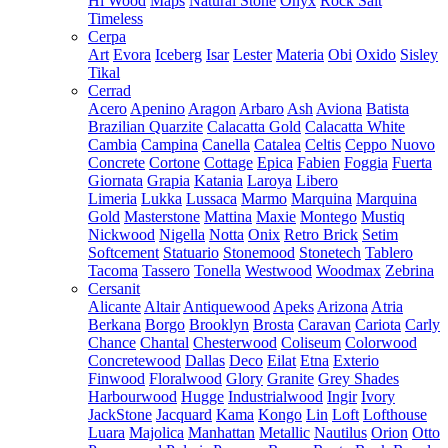
Hi Wood
Maps
Natural Stone
Onyx
Rock Salt
Timeless
Cerpa
Art
Evora
Iceberg
Isar
Lester
Materia
Obi
Oxido
Sisley
Tikal
Cerrad
Acero
Apenino
Aragon
Arbaro
Ash
Aviona
Batista
Brazilian Quarzite
Calacatta Gold
Calacatta White
Cambia
Campina
Canella
Catalea
Celtis
Ceppo Nuovo
Concrete
Cortone
Cottage
Epica
Fabien
Foggia
Fuerta
Giornata
Grapia
Katania
Laroya
Libero
Limeria
Lukka
Lussaca
Marmo
Marquina
Marquina
Gold
Masterstone
Mattina
Maxie
Montego
Mustiq
Nickwood
Nigella
Notta
Onix
Retro Brick
Setim
Softcement
Statuario
Stonemood
Stonetech
Tablero
Tacoma
Tassero
Tonella
Westwood
Woodmax
Zebrina
Cersanit
Alicante
Altair
Antiquewood
Apeks
Arizona
Atria
Berkana
Borgo
Brooklyn
Brosta
Caravan
Cariota
Carly
Chance
Chantal
Chesterwood
Coliseum
Colorwood
Concretewood
Dallas
Deco
Eilat
Etna
Exterio
Finwood
Floralwood
Glory
Granite
Grey Shades
Harbourwood
Hugge
Industrialwood
Ingir
Ivory
JackStone
Jacquard
Kama
Kongo
Lin
Loft
Lofthouse
Luara
Majolica
Manhattan
Metallic
Nautilus
Orion
Otto