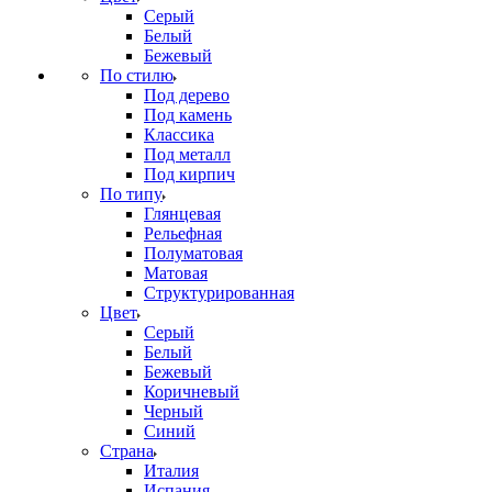
Серый
Белый
Бежевый
По стилю
Под дерево
Под камень
Классика
Под металл
Под кирпич
По типу
Глянцевая
Рельефная
Полуматовая
Матовая
Структурированная
Цвет
Серый
Белый
Бежевый
Коричневый
Черный
Синий
Страна
Италия
Испания