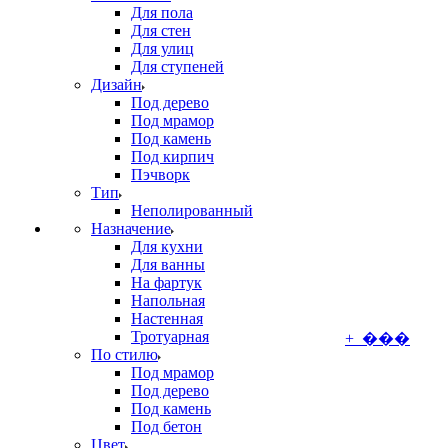
Для пола
Для стен
Для улиц
Для ступеней
Дизайн
Под дерево
Под мрамор
Под камень
Под кирпич
Пэчворк
Тип
Неполированный
Назначение
Для кухни
Для ванны
На фартук
Напольная
Настенная
Тротуарная
+ ���
По стилю
Под мрамор
Под дерево
Под камень
Под бетон
Цвет