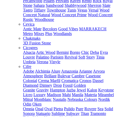
Pecanwood
Polaris
Provans
Raven
Rento
Rock
Royal
Stone
Sahara
Sandwood
Shabbywood
Shevron
Slate
Tagro
Tiffany
Townhouse
Tunis
Vegas
Versal
Wood
Concept Natural
Wood Concept Prime
Wood Concept
Rustic
Woodhouse
Cevica
Antic Mate
Becolors
Good Vibes
MARRAKECH
Metro
Mixes
Plus
Woodlands
Chakmaks
3D Fusion Stone
Cicogres
Alsacia
Artic Wood
Bernini
Borgo
Chic
Deba
Eyra
Louvre
Palatino
Parisien
Revival
Soft
Story
Tinia
Umbria
Verona
Vinyle
Cifre
Adobe
Alchimia
Alure
Amazonia
Arianne
Arvora
Atmosphere
Brillant
Bulevar
Cambre
Casetone
Colonial
Crema Marfil
Cromatica
Cronos
Dassel
Diamond
Dimsey
Drop
Fossil
Golden
Granite
Gravity
Hampton
Jazba
Jewel
Kalon
Keystone
Liceo
Luxury
Madison
Mahi
Manila
Materia
Mirambel
Mitral
Montblanc
Nautalis
Nebraska Colours
Nordik
Odin
Oken
Omnia
Opal
Oval
Pietra
Pulido
Pure
Rovere
Sea
Solid
Sonora
Statuario
Sublime
Subway
Titan
Tramonto