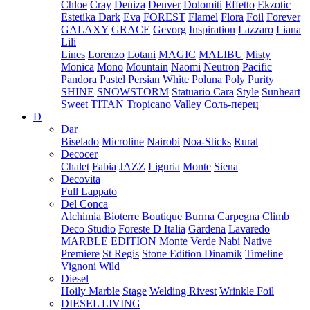
Chloe
Cray
Deniza
Denver
Dolomiti
Effetto
Ekzotic
Estetika Dark
Eva
FOREST
Flamel
Flora
Foil
Forever
GALAXY
GRACE
Gevorg
Inspiration
Lazzaro
Liana
Lili
Lines
Lorenzo
Lotani
MAGIC
MALIBU
Misty
Monica
Mono
Mountain
Naomi
Neutron
Pacific
Pandora
Pastel
Persian White
Poluna
Poly
Purity
SHINE
SNOWSTORM
Statuario Cara
Style
Sunheart
Sweet
TITAN
Tropicano
Valley
Соль-перец
D
Dar
Biselado
Microline
Nairobi
Noa-Sticks
Rural
Decocer
Chalet
Fabia
JAZZ
Liguria
Monte
Siena
Decovita
Full Lappato
Del Conca
Alchimia
Bioterre
Boutique
Burma
Carpegna
Climb
Deco Studio
Foreste D Italia
Gardena
Lavaredo
MARBLE EDITION
Monte Verde
Nabi
Native
Premiere
St Regis
Stone Edition Dinamik
Timeline
Vignoni
Wild
Diesel
Hoily Marble
Stage
Welding Rivest
Wrinkle Foil
DIESEL LIVING