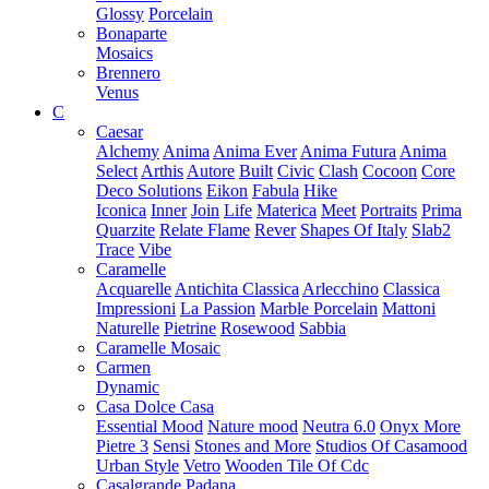
Glossy
Porcelain
Bonaparte
Mosaics
Brennero
Venus
C
Caesar
Alchemy
Anima
Anima Ever
Anima Futura
Anima
Select
Arthis
Autore
Built
Civic
Clash
Cocoon
Core
Deco Solutions
Eikon
Fabula
Hike
Iconica
Inner
Join
Life
Materica
Meet
Portraits
Prima
Quarzite
Relate Flame
Rever
Shapes Of Italy
Slab2
Trace
Vibe
Caramelle
Acquarelle
Antichita Classica
Arlecchino
Classica
Impressioni
La Passion
Marble Porcelain
Mattoni
Naturelle
Pietrine
Rosewood
Sabbia
Caramelle Mosaic
Carmen
Dynamic
Casa Dolce Casa
Essential Mood
Nature mood
Neutra 6.0
Onyx More
Pietre 3
Sensi
Stones and More
Studios Of Casamood
Urban Style
Vetro
Wooden Tile Of Cdc
Casalgrande Padana