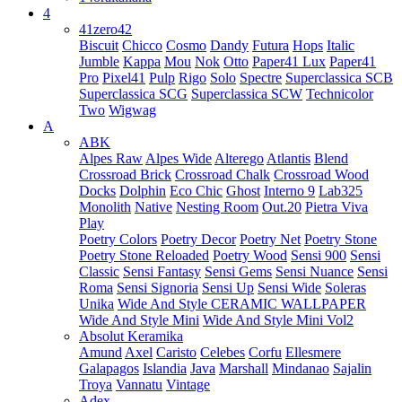
4
41zero42
Biscuit
Chicco
Cosmo
Dandy
Futura
Hops
Italic
Jumble
Kappa
Mou
Nok
Otto
Paper41 Lux
Paper41
Pro
Pixel41
Pulp
Rigo
Solo
Spectre
Superclassica SCB
Superclassica SCG
Superclassica SCW
Technicolor
Two
Wigwag
A
ABK
Alpes Raw
Alpes Wide
Alterego
Atlantis
Blend
Crossroad Brick
Crossroad Chalk
Crossroad Wood
Docks
Dolphin
Eco Chic
Ghost
Interno 9
Lab325
Monolith
Native
Nesting Room
Out.20
Pietra Viva
Play
Poetry Colors
Poetry Decor
Poetry Net
Poetry Stone
Poetry Stone Reloaded
Poetry Wood
Sensi 900
Sensi
Classic
Sensi Fantasy
Sensi Gems
Sensi Nuance
Sensi
Roma
Sensi Signoria
Sensi Up
Sensi Wide
Soleras
Unika
Wide And Style CERAMIC WALLPAPER
Wide And Style Mini
Wide And Style Mini Vol2
Absolut Keramika
Amund
Axel
Caristo
Celebes
Corfu
Ellesmere
Galapagos
Islandia
Java
Marshall
Mindanao
Sajalin
Troya
Vannatu
Vintage
Adex