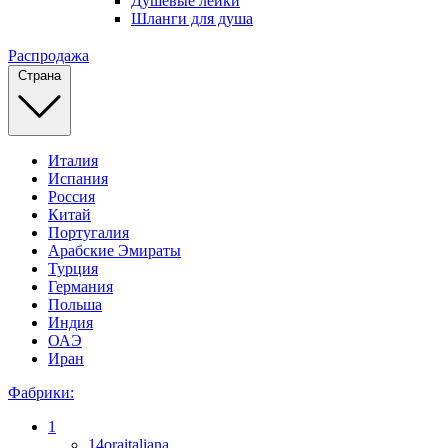
Душевые лейки
Шланги для душа
Распродажа
Страна
Италия
Испания
Россия
Китай
Португалия
Арабские Эмираты
Турция
Германия
Польша
Индия
ОАЭ
Иран
Фабрики:
1
14oraitaliana