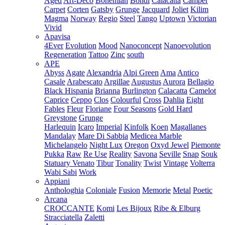
Aged
Art-Deco
Bohemian
Bondi
Calacatta
Camper
Carpet
Corten
Gatsby
Grunge
Jacquard
Joliet
Kilim
Magma
Norway
Regio
Steel
Tango
Uptown
Victorian
Vivid
Apavisa
4Ever
Evolution
Mood
Nanoconcept
Nanoevolution
Regeneration
Tattoo
Zinc
south
APE
Abyss
Agate
Alexandria
Alpi Green
Ama
Antico
Casale
Arabescato
Argillae
Augustus
Aurora
Bellagio
Black Hispania
Brianna
Burlington
Calacatta
Camelot
Caprice
Ceppo
Clos
Colourful
Cross
Dahlia
Eight
Fables
Fleur
Floriane
Four Seasons
Gold Hard
Greystone
Grunge
Harlequin
Icaro
Imperial
Kinfolk
Koen
Magallanes
Mandalay
Mare Di Sabbia
Medicea Marble
Michelangelo
Night Lux
Oregon
Oxyd Jewel
Piemonte
Pukka
Raw
Re Use
Reality
Savona
Seville
Snap
Souk
Statuary Venato
Tibur
Tonality
Twist
Vintage
Volterra
Wabi Sabi
Work
Appiani
Anthologhia
Coloniale
Fusion
Memorie
Metal
Poetic
Arcana
CROCCANTE
Komi
Les Bijoux
Ribe & Elburg
Stracciatella
Zaletti