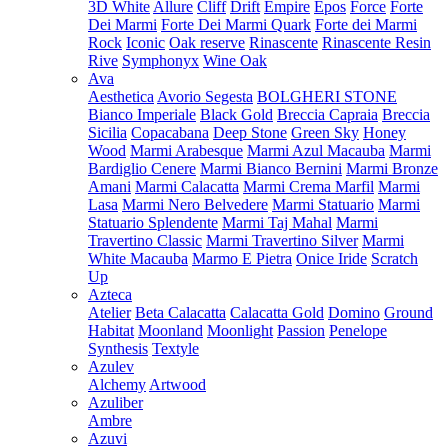
3D White
Allure
Cliff
Drift
Empire
Epos
Force
Forte
Dei Marmi
Forte Dei Marmi Quark
Forte dei Marmi
Rock
Iconic
Oak reserve
Rinascente
Rinascente Resin
Rive
Symphonyx
Wine Oak
Ava
Aesthetica
Avorio Segesta
BOLGHERI STONE
Bianco Imperiale
Black Gold
Breccia Capraia
Breccia
Sicilia
Copacabana
Deep Stone
Green Sky
Honey
Wood
Marmi Arabesque
Marmi Azul Macauba
Marmi
Bardiglio Cenere
Marmi Bianco Bernini
Marmi Bronze
Amani
Marmi Calacatta
Marmi Crema Marfil
Marmi
Lasa
Marmi Nero Belvedere
Marmi Statuario
Marmi
Statuario Splendente
Marmi Taj Mahal
Marmi
Travertino Classic
Marmi Travertino Silver
Marmi
White Macauba
Marmo E Pietra
Onice Iride
Scratch
Up
Azteca
Atelier
Beta Calacatta
Calacatta Gold
Domino
Ground
Habitat
Moonland
Moonlight
Passion
Penelope
Synthesis
Textyle
Azulev
Alchemy
Artwood
Azuliber
Ambre
Azuvi