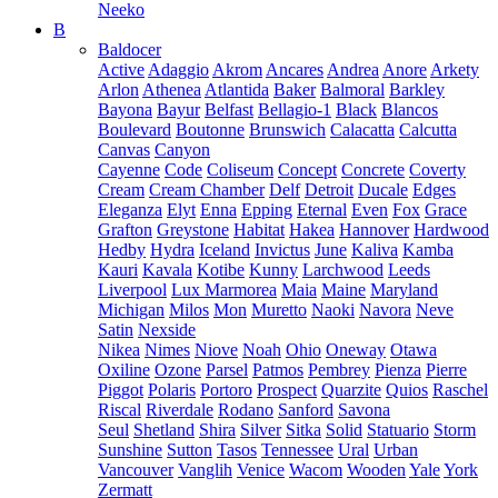
Neeko
B
Baldocer
Active
Adaggio
Akrom
Ancares
Andrea
Anore
Arkety
Arlon
Athenea
Atlantida
Baker
Balmoral
Barkley
Bayona
Bayur
Belfast
Bellagio-1
Black
Blancos
Boulevard
Boutonne
Brunswich
Calacatta
Calcutta
Canvas
Canyon
Cayenne
Code
Coliseum
Concept
Concrete
Coverty
Cream
Cream Chamber
Delf
Detroit
Ducale
Edges
Eleganza
Elyt
Enna
Epping
Eternal
Even
Fox
Grace
Grafton
Greystone
Habitat
Hakea
Hannover
Hardwood
Hedby
Hydra
Iceland
Invictus
June
Kaliva
Kamba
Kauri
Kavala
Kotibe
Kunny
Larchwood
Leeds
Liverpool
Lux Marmorea
Maia
Maine
Maryland
Michigan
Milos
Mon
Muretto
Naoki
Navora
Neve
Satin
Nexside
Nikea
Nimes
Niove
Noah
Ohio
Oneway
Otawa
Oxiline
Ozone
Parsel
Patmos
Pembrey
Pienza
Pierre
Piggot
Polaris
Portoro
Prospect
Quarzite
Quios
Raschel
Riscal
Riverdale
Rodano
Sanford
Savona
Seul
Shetland
Shira
Silver
Sitka
Solid
Statuario
Storm
Sunshine
Sutton
Tasos
Tennessee
Ural
Urban
Vancouver
Vanglih
Venice
Wacom
Wooden
Yale
York
Zermatt