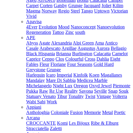
Aged
Art-Deco
Bohemian
Bondi
Calacatta
Camper
Carpet
Corten
Gatsby
Grunge
Jacquard
Joliet
Kilim
Magma
Norway
Regio
Steel
Tango
Uptown
Victorian
Vivid
Apavisa
4Ever
Evolution
Mood
Nanoconcept
Nanoevolution
Regeneration
Tattoo
Zinc
south
APE
Abyss
Agate
Alexandria
Alpi Green
Ama
Antico
Casale
Arabescato
Argillae
Augustus
Aurora
Bellagio
Black Hispania
Brianna
Burlington
Calacatta
Camelot
Caprice
Ceppo
Clos
Colourful
Cross
Dahlia
Eight
Fables
Fleur
Floriane
Four Seasons
Gold Hard
Greystone
Grunge
Harlequin
Icaro
Imperial
Kinfolk
Koen
Magallanes
Mandalay
Mare Di Sabbia
Medicea Marble
Michelangelo
Night Lux
Oregon
Oxyd Jewel
Piemonte
Pukka
Raw
Re Use
Reality
Savona
Seville
Snap
Souk
Statuary Venato
Tibur
Tonality
Twist
Vintage
Volterra
Wabi Sabi
Work
Appiani
Anthologhia
Coloniale
Fusion
Memorie
Metal
Poetic
Arcana
CROCCANTE
Komi
Les Bijoux
Ribe & Elburg
Stracciatella
Zaletti