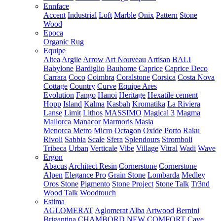
Ennface
Accent
Industrial
Loft
Marble
Onix
Pattern
Stone
Wood
Epoca
Organic Rug
Equipe
Altea
Argile
Arrow
Art Nouveau
Artisan
BALI
Babylone
Bardiglio
Bauhome
Caprice
Caprice Deco
Carrara
Coco
Coimbra
Coralstone
Corsica
Costa Nova
Cottage
Country
Curve
Equipe Ares
Evolution
Fango
Hanoi
Heritage
Hexatile cement
Hopp
Island
Kalma
Kasbah
Kromatika
La Riviera
Lanse
Limit
Lithos
MASSIMO
Magical 3
Magma
Mallorca
Manacor
Marmoris
Masia
Menorca
Metro
Micro
Octagon
Oxide
Porto
Raku
Rivoli
Sabbia
Scale
Sfera
Splendours
Stromboli
Tribeca
Urban
Verticale
Vibe
Village
Vitral
Wadi
Wave
Ergon
Abacus
Architect Resin
Cornerstone
Cornerstone
Alpen
Elegance Pro
Grain Stone
Lombarda
Medley
Oros Stone
Pigmento
Stone Project
Stone Talk
Tr3nd
Wood Talk
Woodtouch
Estima
AGLOMERAT
Aglomerat
Alba
Artwood
Bernini
Brigantina
CHAMBORD NEW
COMFORT
Cave