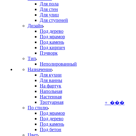
Для пола
Для стен
Для улиц
Для ступеней
Дизайн
Под дерево
Под мрамор
Под камень
Под кирпич
Пэчворк
Тип
Неполированный
Назначение
Для кухни
Для ванны
На фартук
Напольная
Настенная
Тротуарная
+ ���
По стилю
Под мрамор
Под дерево
Под камень
Под бетон
Цвет