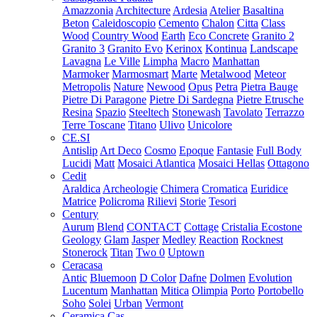
Amazzonia
Architecture
Ardesia
Atelier
Basaltina
Beton
Caleidoscopio
Cemento
Chalon
Citta
Class
Wood
Country Wood
Earth
Eco Concrete
Granito 2
Granito 3
Granito Evo
Kerinox
Kontinua
Landscape
Lavagna
Le Ville
Limpha
Macro
Manhattan
Marmoker
Marmosmart
Marte
Metalwood
Meteor
Metropolis
Nature
Newood
Opus
Petra
Pietra Bauge
Pietre Di Paragone
Pietre Di Sardegna
Pietre Etrusche
Resina
Spazio
Steeltech
Stonewash
Tavolato
Terrazzo
Terre Toscane
Titano
Ulivo
Unicolore
CE.SI
Antislip
Art Deco
Cosmo
Epoque
Fantasie
Full Body
Lucidi
Matt
Mosaici Atlantica
Mosaici Hellas
Ottagono
Cedit
Araldica
Archeologie
Chimera
Cromatica
Euridice
Matrice
Policroma
Rilievi
Storie
Tesori
Century
Aurum
Blend
CONTACT
Cottage
Cristalia
Ecostone
Geology
Glam
Jasper
Medley
Reaction
Rocknest
Stonerock
Titan
Two 0
Uptown
Ceracasa
Antic
Bluemoon
D Color
Dafne
Dolmen
Evolution
Lucentum
Manhattan
Mitica
Olimpia
Porto
Portobello
Soho
Solei
Urban
Vermont
Ceramica Cas