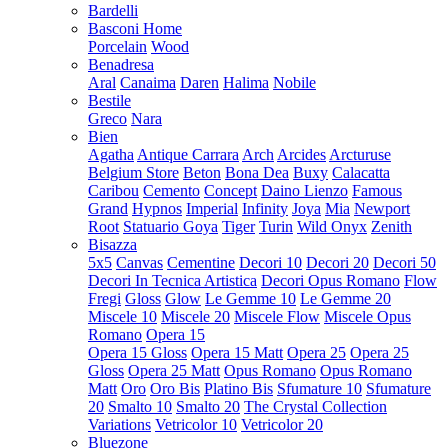
Bardelli
Basconi Home
Porcelain
Wood
Benadresa
Aral
Canaima
Daren
Halima
Nobile
Bestile
Greco
Nara
Bien
Agatha
Antique Carrara
Arch
Arcides
Arcturuse
Belgium Store
Beton
Bona Dea
Buxy
Calacatta
Caribou
Cemento
Concept
Daino Lienzo
Famous
Grand
Hypnos
Imperial
Infinity
Joya
Mia
Newport
Root
Statuario Goya
Tiger
Turin
Wild Onyx
Zenith
Bisazza
5x5
Canvas
Cementine
Decori 10
Decori 20
Decori 50
Decori In Tecnica Artistica
Decori Opus Romano
Flow
Fregi
Gloss
Glow
Le Gemme 10
Le Gemme 20
Miscele 10
Miscele 20
Miscele Flow
Miscele Opus
Romano
Opera 15
Opera 15 Gloss
Opera 15 Matt
Opera 25
Opera 25
Gloss
Opera 25 Matt
Opus Romano
Opus Romano
Matt
Oro
Oro Bis
Platino Bis
Sfumature 10
Sfumature
20
Smalto 10
Smalto 20
The Crystal Collection
Variations
Vetricolor 10
Vetricolor 20
Bluezone