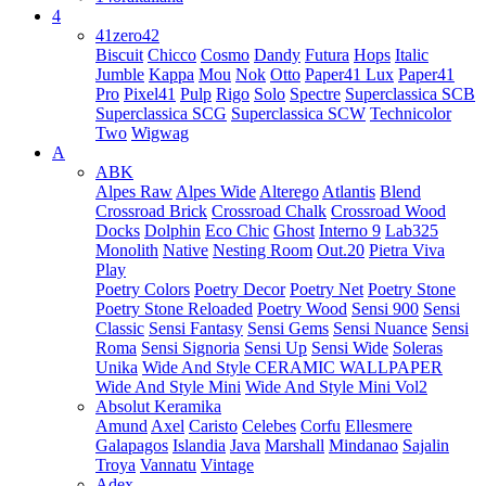
4
41zero42
Biscuit
Chicco
Cosmo
Dandy
Futura
Hops
Italic
Jumble
Kappa
Mou
Nok
Otto
Paper41 Lux
Paper41
Pro
Pixel41
Pulp
Rigo
Solo
Spectre
Superclassica SCB
Superclassica SCG
Superclassica SCW
Technicolor
Two
Wigwag
A
ABK
Alpes Raw
Alpes Wide
Alterego
Atlantis
Blend
Crossroad Brick
Crossroad Chalk
Crossroad Wood
Docks
Dolphin
Eco Chic
Ghost
Interno 9
Lab325
Monolith
Native
Nesting Room
Out.20
Pietra Viva
Play
Poetry Colors
Poetry Decor
Poetry Net
Poetry Stone
Poetry Stone Reloaded
Poetry Wood
Sensi 900
Sensi
Classic
Sensi Fantasy
Sensi Gems
Sensi Nuance
Sensi
Roma
Sensi Signoria
Sensi Up
Sensi Wide
Soleras
Unika
Wide And Style CERAMIC WALLPAPER
Wide And Style Mini
Wide And Style Mini Vol2
Absolut Keramika
Amund
Axel
Caristo
Celebes
Corfu
Ellesmere
Galapagos
Islandia
Java
Marshall
Mindanao
Sajalin
Troya
Vannatu
Vintage
Adex