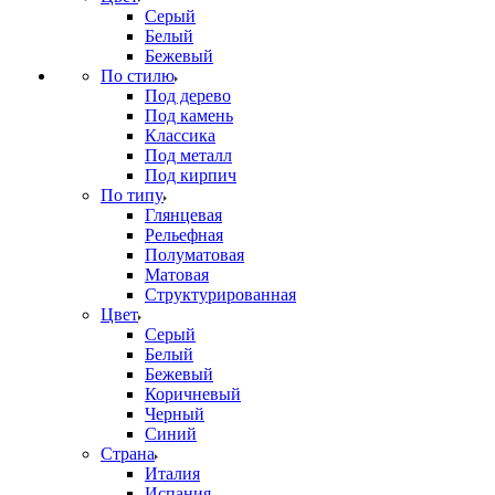
Серый
Белый
Бежевый
По стилю
Под дерево
Под камень
Классика
Под металл
Под кирпич
По типу
Глянцевая
Рельефная
Полуматовая
Матовая
Структурированная
Цвет
Серый
Белый
Бежевый
Коричневый
Черный
Синий
Страна
Италия
Испания