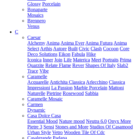
Glossy
Porcelain
Bonaparte
Mosaics
Brennero
Venus
C
Caesar
Alchemy
Anima
Anima Ever
Anima Futura
Anima
Select
Arthis
Autore
Built
Civic
Clash
Cocoon
Core
Deco Solutions
Eikon
Fabula
Hike
Iconica
Inner
Join
Life
Materica
Meet
Portraits
Prima
Quarzite
Relate Flame
Rever
Shapes Of Italy
Slab2
Trace
Vibe
Caramelle
Acquarelle
Antichita Classica
Arlecchino
Classica
Impressioni
La Passion
Marble Porcelain
Mattoni
Naturelle
Pietrine
Rosewood
Sabbia
Caramelle Mosaic
Carmen
Dynamic
Casa Dolce Casa
Essential Mood
Nature mood
Neutra 6.0
Onyx More
Pietre 3
Sensi
Stones and More
Studios Of Casamood
Urban Style
Vetro
Wooden Tile Of Cdc
Casalgrande Padana