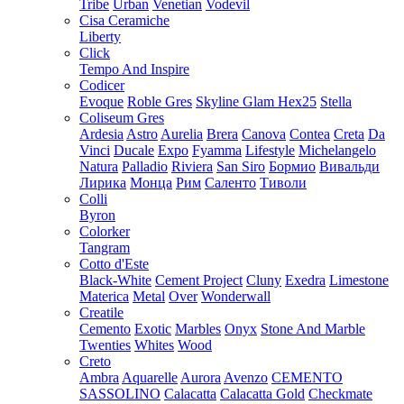
Tribe
Urban
Venetian
Vodevil
Cisa Ceramiche
Liberty
Click
Tempo And Inspire
Codicer
Evoque
Roble Gres
Skyline Glam Hex25
Stella
Coliseum Gres
Ardesia
Astro
Aurelia
Brera
Canova
Contea
Creta
Da
Vinci
Ducale
Expo
Fyamma
Lifestyle
Michelangelo
Natura
Palladio
Riviera
San Siro
Бормио
Вивальди
Лирика
Монца
Рим
Саленто
Тиволи
Colli
Byron
Colorker
Tangram
Cotto d'Este
Black-White
Cement Project
Cluny
Exedra
Limestone
Materica
Metal
Over
Wonderwall
Creatile
Cemento
Exotic
Marbles
Onyx
Stone And Marble
Twenties
Whites
Wood
Creto
Ambra
Aquarelle
Aurora
Avenzo
CEMENTO
SASSOLINO
Calacatta
Calacatta Gold
Checkmate