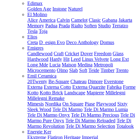
Edimax
Golden Age
Instone
Naturel
El Molino
Alice
America
Calvin
Camelot
Clasic
Gabana
Jakarta
Memory
Padua
Prada
Rialto
Soften
Studio
Terratzo
Tesla
Toja
Elios
Creta
D_esign Evo
Deco Anthology
Domus
Emigres
Candlewood
Craft
Cricket
Dover
Freedom
Glass
Hardwood
Hardy
Hit
Leed
Linus Velvete
Long Ext
Long Mde
Lucia
Maison
Medina
Metropoli
Microcemento
Olmo
Slab
Soft
Teide
Timber
Trento
Emil Ceramica
20Twenty
Be-Square
Chateau
Dimore
Everstone
Externa
Externa Cotto
Externa Quarzite
Fabrika
Forme
Kotto
Kotto Brick
Landscape
Mapierre
Millelegni
Millelegni Remake
Mimesis
Nordika
On Square
Piase
Playwood
Sixty
Sleek Wood
Tele Di Marmo
Tele Di Marmo Lumia
Tele Di Marmo Onyx
Tele Di Marmo Precious
Tele Di
Marmo Pure Onyx
Tele Di Marmo Reloaded
Tele Di
Marmo Revolution
Tele Di Marmo Selection
Totalook
Energie Ker
Ekxtreme
Flatiron
Heritage
Imperial