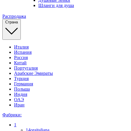
Душевые лейки
Шланги для душа
Распродажа
Страна
Италия
Испания
Россия
Китай
Португалия
Арабские Эмираты
Турция
Германия
Польша
Индия
ОАЭ
Иран
Фабрики:
1
14oraitaliana