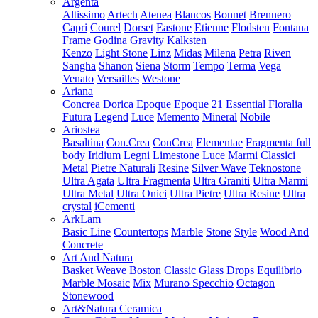
Argenta
Altissimo
Artech
Atenea
Blancos
Bonnet
Brennero
Capri
Courel
Dorset
Eastone
Etienne
Flodsten
Fontana
Frame
Godina
Gravity
Kalksten
Kenzo
Light Stone
Linz
Midas
Milena
Petra
Riven
Sangha
Shanon
Siena
Storm
Tempo
Terma
Vega
Venato
Versailles
Westone
Ariana
Concrea
Dorica
Epoque
Epoque 21
Essential
Floralia
Futura
Legend
Luce
Memento
Mineral
Nobile
Ariostea
Basaltina
Con.Crea
ConCrea
Elementae
Fragmenta full
body
Iridium
Legni
Limestone
Luce
Marmi Classici
Metal
Pietre Naturali
Resine
Silver Wave
Teknostone
Ultra Agata
Ultra Fragmenta
Ultra Graniti
Ultra Marmi
Ultra Metal
Ultra Onici
Ultra Pietre
Ultra Resine
Ultra
crystal
iCementi
ArkLam
Basic Line
Countertops
Marble
Stone
Style
Wood And
Concrete
Art And Natura
Basket Weave
Boston
Classic Glass
Drops
Equilibrio
Marble Mosaic
Mix
Murano Specchio
Octagon
Stonewood
Art&Natura Ceramica