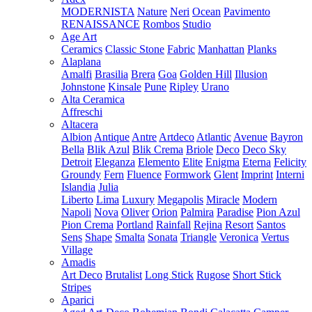
MODERNISTA
Nature
Neri
Ocean
Pavimento
RENAISSANCE
Rombos
Studio
Age Art
Ceramics
Classic Stone
Fabric
Manhattan
Planks
Alaplana
Amalfi
Brasilia
Brera
Goa
Golden Hill
Illusion
Johnstone
Kinsale
Pune
Ripley
Urano
Alta Ceramica
Affreschi
Altacera
Albion
Antique
Antre
Artdeco
Atlantic
Avenue
Bayron
Bella
Blik Azul
Blik Crema
Briole
Deco
Deco Sky
Detroit
Eleganza
Elemento
Elite
Enigma
Eterna
Felicity
Groundy
Fern
Fluence
Formwork
Glent
Imprint
Interni
Islandia
Julia
Liberto
Lima
Luxury
Megapolis
Miracle
Modern
Napoli
Nova
Oliver
Orion
Palmira
Paradise
Pion Azul
Pion Crema
Portland
Rainfall
Rejina
Resort
Santos
Sens
Shape
Smalta
Sonata
Triangle
Veronica
Vertus
Village
Amadis
Art Deco
Brutalist
Long Stick
Rugose
Short Stick
Stripes
Aparici