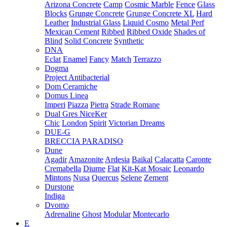
Arizona Concrete
Camp
Cosmic Marble
Fence
Glass
Blocks
Grunge Concrete
Grunge Concrete XL
Hard
Leather
Industrial Glass
Liquid Cosmo
Metal Perf
Mexican Cement
Ribbed
Ribbed Oxide
Shades of
Blind
Solid Concrete
Synthetic
DNA
Eclat
Enamel
Fancy
Match
Terrazzo
Dogma
Project Antibacterial
Dom Ceramiche
Domus Linea
Imperi
Piazza
Pietra
Strade Romane
Dual Gres NiceKer
Chic
London
Spirit
Victorian Dreams
DUE-G
BRECCIA PARADISO
Dune
Agadir
Amazonite
Ardesia
Baikal
Calacatta
Caronte
Cremabella
Diurne
Flat
Kit-Kat Mosaic
Leonardo
Mintons
Nusa
Quercus
Selene
Zement
Durstone
Indiga
Dvomo
Adrenaline
Ghost
Modular
Montecarlo
E