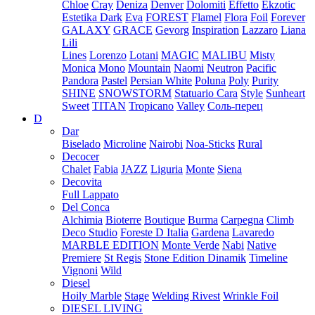
Chloe
Cray
Deniza
Denver
Dolomiti
Effetto
Ekzotic
Estetika Dark
Eva
FOREST
Flamel
Flora
Foil
Forever
GALAXY
GRACE
Gevorg
Inspiration
Lazzaro
Liana
Lili
Lines
Lorenzo
Lotani
MAGIC
MALIBU
Misty
Monica
Mono
Mountain
Naomi
Neutron
Pacific
Pandora
Pastel
Persian White
Poluna
Poly
Purity
SHINE
SNOWSTORM
Statuario Cara
Style
Sunheart
Sweet
TITAN
Tropicano
Valley
Соль-перец
D
Dar
Biselado
Microline
Nairobi
Noa-Sticks
Rural
Decocer
Chalet
Fabia
JAZZ
Liguria
Monte
Siena
Decovita
Full Lappato
Del Conca
Alchimia
Bioterre
Boutique
Burma
Carpegna
Climb
Deco Studio
Foreste D Italia
Gardena
Lavaredo
MARBLE EDITION
Monte Verde
Nabi
Native
Premiere
St Regis
Stone Edition Dinamik
Timeline
Vignoni
Wild
Diesel
Hoily Marble
Stage
Welding Rivest
Wrinkle Foil
DIESEL LIVING