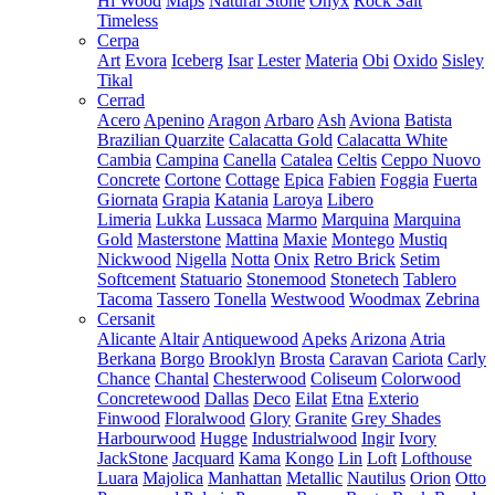
Hi Wood
Maps
Natural Stone
Onyx
Rock Salt
Timeless
Cerpa
Art
Evora
Iceberg
Isar
Lester
Materia
Obi
Oxido
Sisley
Tikal
Cerrad
Acero
Apenino
Aragon
Arbaro
Ash
Aviona
Batista
Brazilian Quarzite
Calacatta Gold
Calacatta White
Cambia
Campina
Canella
Catalea
Celtis
Ceppo Nuovo
Concrete
Cortone
Cottage
Epica
Fabien
Foggia
Fuerta
Giornata
Grapia
Katania
Laroya
Libero
Limeria
Lukka
Lussaca
Marmo
Marquina
Marquina
Gold
Masterstone
Mattina
Maxie
Montego
Mustiq
Nickwood
Nigella
Notta
Onix
Retro Brick
Setim
Softcement
Statuario
Stonemood
Stonetech
Tablero
Tacoma
Tassero
Tonella
Westwood
Woodmax
Zebrina
Cersanit
Alicante
Altair
Antiquewood
Apeks
Arizona
Atria
Berkana
Borgo
Brooklyn
Brosta
Caravan
Cariota
Carly
Chance
Chantal
Chesterwood
Coliseum
Colorwood
Concretewood
Dallas
Deco
Eilat
Etna
Exterio
Finwood
Floralwood
Glory
Granite
Grey Shades
Harbourwood
Hugge
Industrialwood
Ingir
Ivory
JackStone
Jacquard
Kama
Kongo
Lin
Loft
Lofthouse
Luara
Majolica
Manhattan
Metallic
Nautilus
Orion
Otto