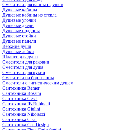
Смесители для ванны с душем
Душевые кабины
Душевые кабины из стекла
Душевые уголки
Душевые двери
Душевые поддоны
Душевые стойки
Душевые панели
Верхние души
Душевые лейки
Шланги для душа
Смесители для раковин
Смесители для душа
Смесители для кухни
Смесители на борт ванны
Смесители с гигиеническим душем
Сантехника Remer
Сантехника Bossini
Сантехника Gessi
Сантехника IB Rubinetti
Сантехника Giulini
Сантехника Nikolazzi
Сантехника Cisal
Сантехника Cea Design
Сантехника Fima Carlo frattini