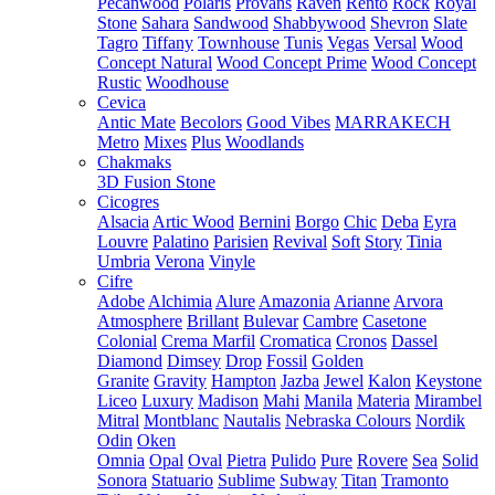
Pecanwood
Polaris
Provans
Raven
Rento
Rock
Royal
Stone
Sahara
Sandwood
Shabbywood
Shevron
Slate
Tagro
Tiffany
Townhouse
Tunis
Vegas
Versal
Wood
Concept Natural
Wood Concept Prime
Wood Concept
Rustic
Woodhouse
Cevica
Antic Mate
Becolors
Good Vibes
MARRAKECH
Metro
Mixes
Plus
Woodlands
Chakmaks
3D Fusion Stone
Cicogres
Alsacia
Artic Wood
Bernini
Borgo
Chic
Deba
Eyra
Louvre
Palatino
Parisien
Revival
Soft
Story
Tinia
Umbria
Verona
Vinyle
Cifre
Adobe
Alchimia
Alure
Amazonia
Arianne
Arvora
Atmosphere
Brillant
Bulevar
Cambre
Casetone
Colonial
Crema Marfil
Cromatica
Cronos
Dassel
Diamond
Dimsey
Drop
Fossil
Golden
Granite
Gravity
Hampton
Jazba
Jewel
Kalon
Keystone
Liceo
Luxury
Madison
Mahi
Manila
Materia
Mirambel
Mitral
Montblanc
Nautalis
Nebraska Colours
Nordik
Odin
Oken
Omnia
Opal
Oval
Pietra
Pulido
Pure
Rovere
Sea
Solid
Sonora
Statuario
Sublime
Subway
Titan
Tramonto