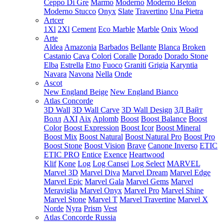
Ceppo Di Gre
Marmo
Moderno
Moderno Beton
Moderno Stucco
Onyx
Slate
Travertino
Una Pietra
Artcer
1Xl
2Xl
Cement
Eco Marble
Marble
Onix
Wood
Arte
Aldea
Amazonia
Barbados
Bellante
Blanca
Broken
Castanio
Cava
Colori
Coralle
Dorado
Dorado Stone
Elba
Estrella
Etno
Fuoco
Graniti
Grigia
Karyntia
Navara
Navona
Nella
Onde
Ascot
New England Beige
New England Bianco
Atlas Concorde
3D Wall
3D Wall Carve
3D Wall Design
3Д Вайт
Волл
AXI
Aix
Aplomb
Boost
Boost Balance
Boost
Color
Boost Expression
Boost Icor
Boost Mineral
Boost Mix
Boost Natural
Boost Natural Pro
Boost Pro
Boost Stone
Boost Vision
Brave
Canone Inverso
ETIC
ETIC PRO
Entice
Exence
Heartwood
Klif
Kone
Log
Log Cansei
Log Select
MARVEL
Marvel 3D
Marvel Diva
Marvel Dream
Marvel Edge
Marvel Epic
Marvel Gala
Marvel Gems
Marvel
Meraviglia
Marvel Onyx
Marvel Pro
Marvel Shine
Marvel Stone
Marvel T
Marvel Travertine
Marvel X
Norde
Nyra
Prism
Vest
Atlas Concorde Russia