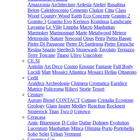
Amazzonia
Architecture
Ardesia
Atelier
Basaltina
Beton
Caleidoscopio
Cemento
Chalon
Citta
Class
Wood
Country Wood
Earth
Eco Concrete
Granito 2
Granito 3
Granito Evo
Kerinox
Kontinua
Landscape
Lavagna
Le Ville
Limpha
Macro
Manhattan
Marmoker
Marmosmart
Marte
Metalwood
Meteor
Metropolis
Nature
Newood
Opus
Petra
Pietra Bauge
Pietre Di Paragone
Pietre Di Sardegna
Pietre Etrusche
Resina
Spazio
Steeltech
Stonewash
Tavolato
Terrazzo
Terre Toscane
Titano
Ulivo
Unicolore
CE.SI
Antislip
Art Deco
Cosmo
Epoque
Fantasie
Full Body
Lucidi
Matt
Mosaici Atlantica
Mosaici Hellas
Ottagono
Cedit
Araldica
Archeologie
Chimera
Cromatica
Euridice
Matrice
Policroma
Rilievi
Storie
Tesori
Century
Aurum
Blend
CONTACT
Cottage
Cristalia
Ecostone
Geology
Glam
Jasper
Medley
Reaction
Rocknest
Stonerock
Titan
Two 0
Uptown
Ceracasa
Antic
Bluemoon
D Color
Dafne
Dolmen
Evolution
Lucentum
Manhattan
Mitica
Olimpia
Porto
Portobello
Soho
Solei
Urban
Vermont
Ceramica Cas