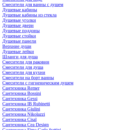
Смесители для ванны с душем
Душевые кабины
Душевые кабины из стекла
Душевые уголки
Душевые двери
Душевые поддоны
Душевые стойки
Душевые панели
Верхние души
Душевые лейки
Шланги для душа
Смесители для раковин
Смесители для душа
Смесители для кухни
Смесители на борт ванны
Смесители с гигиеническим душем
Сантехника Remer
Сантехника Bossini
Сантехника Gessi
Сантехника IB Rubinetti
Сантехника Giulini
Сантехника Nikolazzi
Сантехника Cisal
Сантехника Cea Design
Сантехника Fima Carlo frattini