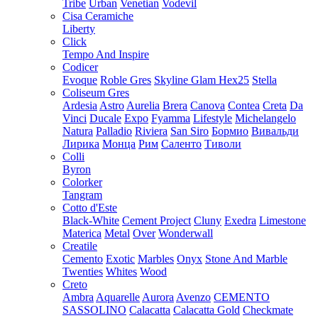
Tribe
Urban
Venetian
Vodevil
Cisa Ceramiche
Liberty
Click
Tempo And Inspire
Codicer
Evoque
Roble Gres
Skyline Glam Hex25
Stella
Coliseum Gres
Ardesia
Astro
Aurelia
Brera
Canova
Contea
Creta
Da
Vinci
Ducale
Expo
Fyamma
Lifestyle
Michelangelo
Natura
Palladio
Riviera
San Siro
Бормио
Вивальди
Лирика
Монца
Рим
Саленто
Тиволи
Colli
Byron
Colorker
Tangram
Cotto d'Este
Black-White
Cement Project
Cluny
Exedra
Limestone
Materica
Metal
Over
Wonderwall
Creatile
Cemento
Exotic
Marbles
Onyx
Stone And Marble
Twenties
Whites
Wood
Creto
Ambra
Aquarelle
Aurora
Avenzo
CEMENTO
SASSOLINO
Calacatta
Calacatta Gold
Checkmate