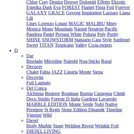
Chloe
Cray
Deniza
Denver
Dolomiti
Effetto
Ekzotic
Estetika Dark
Eva
FOREST
Flamel
Flora
Foil
Forever
GALAXY
GRACE
Gevorg
Inspiration
Lazzaro
Liana
Lili
Lines
Lorenzo
Lotani
MAGIC
MALIBU
Misty
Monica
Mono
Mountain
Naomi
Neutron
Pacific
Pandora
Pastel
Persian White
Poluna
Poly
Purity
SHINE
SNOWSTORM
Statuario Cara
Style
Sunheart
Sweet
TITAN
Tropicano
Valley
Соль-перец
D
Dar
Biselado
Microline
Nairobi
Noa-Sticks
Rural
Decocer
Chalet
Fabia
JAZZ
Liguria
Monte
Siena
Decovita
Full Lappato
Del Conca
Alchimia
Bioterre
Boutique
Burma
Carpegna
Climb
Deco Studio
Foreste D Italia
Gardena
Lavaredo
MARBLE EDITION
Monte Verde
Nabi
Native
Premiere
St Regis
Stone Edition Dinamik
Timeline
Vignoni
Wild
Diesel
Hoily Marble
Stage
Welding Rivest
Wrinkle Foil
DIESEL LIVING