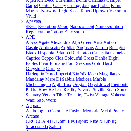
Aged
Art-Deco
Bohemian
Bondi
Calacatta
Camper
Carpet
Corten
Gatsby
Grunge
Jacquard
Joliet
Kilim
Magma
Norway
Regio
Steel
Tango
Uptown
Victorian
Vivid
Apavisa
4Ever
Evolution
Mood
Nanoconcept
Nanoevolution
Regeneration
Tattoo
Zinc
south
APE
Abyss
Agate
Alexandria
Alpi Green
Ama
Antico
Casale
Arabescato
Argillae
Augustus
Aurora
Bellagio
Black Hispania
Brianna
Burlington
Calacatta
Camelot
Caprice
Ceppo
Clos
Colourful
Cross
Dahlia
Eight
Fables
Fleur
Floriane
Four Seasons
Gold Hard
Greystone
Grunge
Harlequin
Icaro
Imperial
Kinfolk
Koen
Magallanes
Mandalay
Mare Di Sabbia
Medicea Marble
Michelangelo
Night Lux
Oregon
Oxyd Jewel
Piemonte
Pukka
Raw
Re Use
Reality
Savona
Seville
Snap
Souk
Statuary Venato
Tibur
Tonality
Twist
Vintage
Volterra
Wabi Sabi
Work
Appiani
Anthologhia
Coloniale
Fusion
Memorie
Metal
Poetic
Arcana
CROCCANTE
Komi
Les Bijoux
Ribe & Elburg
Stracciatella
Zaletti