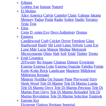
Edimax
Golden Age
Instone
Naturel
El Molino
Alice
America
Calvin
Camelot
Clasic
Gabana
Jakarta
Memory
Padua
Prada
Rialto
Soften
Studio
Terratzo
Tesla
Toja
Elios
Creta
D_esign Evo
Deco Anthology
Domus
Emigres
Candlewood
Craft
Cricket
Dover
Freedom
Glass
Hardwood
Hardy
Hit
Leed
Linus Velvete
Long Ext
Long Mde
Lucia
Maison
Medina
Metropoli
Microcemento
Olmo
Slab
Soft
Teide
Timber
Trento
Emil Ceramica
20Twenty
Be-Square
Chateau
Dimore
Everstone
Externa
Externa Cotto
Externa Quarzite
Fabrika
Forme
Kotto
Kotto Brick
Landscape
Mapierre
Millelegni
Millelegni Remake
Mimesis
Nordika
On Square
Piase
Playwood
Sixty
Sleek Wood
Tele Di Marmo
Tele Di Marmo Lumia
Tele Di Marmo Onyx
Tele Di Marmo Precious
Tele Di
Marmo Pure Onyx
Tele Di Marmo Reloaded
Tele Di
Marmo Revolution
Tele Di Marmo Selection
Totalook
Energie Ker
Ekxtreme
Flatiron
Heritage
Imperial