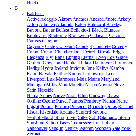
Neeko
B
Baldocer
Active
Adaggio
Akrom
Ancares
Andrea
Anore
Arkety
Arlon
Athenea
Atlantida
Baker
Balmoral
Barkley
Bayona
Bayur
Belfast
Bellagio-1
Black
Blancos
Boulevard
Boutonne
Brunswich
Calacatta
Calcutta
Canvas
Canyon
Cayenne
Code
Coliseum
Concept
Concrete
Coverty
Cream
Cream Chamber
Delf
Detroit
Ducale
Edges
Eleganza
Elyt
Enna
Epping
Eternal
Even
Fox
Grace
Grafton
Greystone
Habitat
Hakea
Hannover
Hardwood
Hedby
Hydra
Iceland
Invictus
June
Kaliva
Kamba
Kauri
Kavala
Kotibe
Kunny
Larchwood
Leeds
Liverpool
Lux Marmorea
Maia
Maine
Maryland
Michigan
Milos
Mon
Muretto
Naoki
Navora
Neve
Satin
Nexside
Nikea
Nimes
Niove
Noah
Ohio
Oneway
Otawa
Oxiline
Ozone
Parsel
Patmos
Pembrey
Pienza
Pierre
Piggot
Polaris
Portoro
Prospect
Quarzite
Quios
Raschel
Riscal
Riverdale
Rodano
Sanford
Savona
Seul
Shetland
Shira
Silver
Sitka
Solid
Statuario
Storm
Sunshine
Sutton
Tasos
Tennessee
Ural
Urban
Vancouver
Vanglih
Venice
Wacom
Wooden
Yale
York
Zermatt