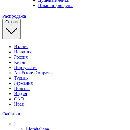
Душевые лейки
Шланги для душа
Распродажа
Страна
Италия
Испания
Россия
Китай
Португалия
Арабские Эмираты
Турция
Германия
Польша
Индия
ОАЭ
Иран
Фабрики:
1
14oraitaliana