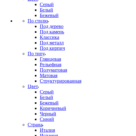
Серый
Белый
Бежевый
По стилю
Под дерево
Под камень
Классика
Под металл
Под кирпич
По типу
Глянцевая
Рельефная
Полуматовая
Матовая
Структурированная
Цвет
Серый
Белый
Бежевый
Коричневый
Черный
Синий
Страна
Италия
Испания