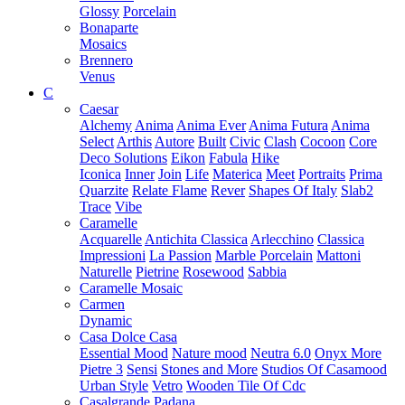
Glossy
Porcelain
Bonaparte
Mosaics
Brennero
Venus
C
Caesar
Alchemy
Anima
Anima Ever
Anima Futura
Anima
Select
Arthis
Autore
Built
Civic
Clash
Cocoon
Core
Deco Solutions
Eikon
Fabula
Hike
Iconica
Inner
Join
Life
Materica
Meet
Portraits
Prima
Quarzite
Relate Flame
Rever
Shapes Of Italy
Slab2
Trace
Vibe
Caramelle
Acquarelle
Antichita Classica
Arlecchino
Classica
Impressioni
La Passion
Marble Porcelain
Mattoni
Naturelle
Pietrine
Rosewood
Sabbia
Caramelle Mosaic
Carmen
Dynamic
Casa Dolce Casa
Essential Mood
Nature mood
Neutra 6.0
Onyx More
Pietre 3
Sensi
Stones and More
Studios Of Casamood
Urban Style
Vetro
Wooden Tile Of Cdc
Casalgrande Padana