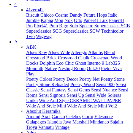
4
41zero42
Biscuit
Chicco
Cosmo
Dandy
Futura
Hops
Italic
Jumble
Kappa
Mou
Nok
Otto
Paper41 Lux
Paper41
Pro
Pixel41
Pulp
Rigo
Solo
Spectre
Superclassica SCB
Superclassica SCG
Superclassica SCW
Technicolor
Two
Wigwag
A
ABK
Alpes Raw
Alpes Wide
Alterego
Atlantis
Blend
Crossroad Brick
Crossroad Chalk
Crossroad Wood
Docks
Dolphin
Eco Chic
Ghost
Interno 9
Lab325
Monolith
Native
Nesting Room
Out.20
Pietra Viva
Play
Poetry Colors
Poetry Decor
Poetry Net
Poetry Stone
Poetry Stone Reloaded
Poetry Wood
Sensi 900
Sensi
Classic
Sensi Fantasy
Sensi Gems
Sensi Nuance
Sensi
Roma
Sensi Signoria
Sensi Up
Sensi Wide
Soleras
Unika
Wide And Style CERAMIC WALLPAPER
Wide And Style Mini
Wide And Style Mini Vol2
Absolut Keramika
Amund
Axel
Caristo
Celebes
Corfu
Ellesmere
Galapagos
Islandia
Java
Marshall
Mindanao
Sajalin
Troya
Vannatu
Vintage
Adex