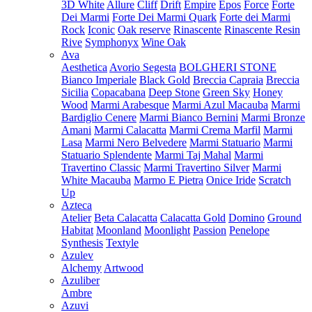
3D White
Allure
Cliff
Drift
Empire
Epos
Force
Forte
Dei Marmi
Forte Dei Marmi Quark
Forte dei Marmi
Rock
Iconic
Oak reserve
Rinascente
Rinascente Resin
Rive
Symphonyx
Wine Oak
Ava
Aesthetica
Avorio Segesta
BOLGHERI STONE
Bianco Imperiale
Black Gold
Breccia Capraia
Breccia
Sicilia
Copacabana
Deep Stone
Green Sky
Honey
Wood
Marmi Arabesque
Marmi Azul Macauba
Marmi
Bardiglio Cenere
Marmi Bianco Bernini
Marmi Bronze
Amani
Marmi Calacatta
Marmi Crema Marfil
Marmi
Lasa
Marmi Nero Belvedere
Marmi Statuario
Marmi
Statuario Splendente
Marmi Taj Mahal
Marmi
Travertino Classic
Marmi Travertino Silver
Marmi
White Macauba
Marmo E Pietra
Onice Iride
Scratch
Up
Azteca
Atelier
Beta Calacatta
Calacatta Gold
Domino
Ground
Habitat
Moonland
Moonlight
Passion
Penelope
Synthesis
Textyle
Azulev
Alchemy
Artwood
Azuliber
Ambre
Azuvi