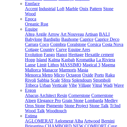
Ennface
Accent
Industrial
Loft
Marble
Onix
Pattern
Stone
Wood
Epoca
Organic Rug
Equipe
Altea
Argile
Arrow
Art Nouveau
Artisan
BALI
Babylone
Bardiglio
Bauhome
Caprice
Caprice Deco
Carrara
Coco
Coimbra
Coralstone
Corsica
Costa Nova
Cottage
Country
Curve
Equipe Ares
Evolution
Fango
Hanoi
Heritage
Hexatile cement
Hopp
Island
Kalma
Kasbah
Kromatika
La Riviera
Lanse
Limit
Lithos
MASSIMO
Magical 3
Magma
Mallorca
Manacor
Marmoris
Masia
Menorca
Metro
Micro
Octagon
Oxide
Porto
Raku
Rivoli
Sabbia
Scale
Sfera
Splendours
Stromboli
Tribeca
Urban
Verticale
Vibe
Village
Vitral
Wadi
Wave
Ergon
Abacus
Architect Resin
Cornerstone
Cornerstone
Alpen
Elegance Pro
Grain Stone
Lombarda
Medley
Oros Stone
Pigmento
Stone Project
Stone Talk
Tr3nd
Wood Talk
Woodtouch
Estima
AGLOMERAT
Aglomerat
Alba
Artwood
Bernini
Brigantina
CHAMBORD NEW
COMFORT
Cave