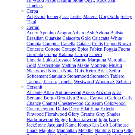
Hi Wood
Maps
Natural Stone
Onyx
Rock Salt
Timeless
Cerpa
Art
Evora
Iceberg
Isar
Lester
Materia
Obi
Oxido
Sisley
Tikal
Cerrad
Acero
Apenino
Aragon
Arbaro
Ash
Aviona
Batista
Brazilian Quarzite
Calacatta Gold
Calacatta White
Cambia
Campina
Canella
Catalea
Celtis
Ceppo Nuovo
Concrete
Cortone
Cottage
Epica
Fabien
Foggia
Fuerta
Giornata
Grapia
Katania
Laroya
Libero
Limeria
Lukka
Lussaca
Marmo
Marquina
Marquina
Gold
Masterstone
Mattina
Maxie
Montego
Mustiq
Nickwood
Nigella
Notta
Onix
Retro Brick
Setim
Softcement
Statuario
Stonemood
Stonetech
Tablero
Tacoma
Tassero
Tonella
Westwood
Woodmax
Zebrina
Cersanit
Alicante
Altair
Antiquewood
Apeks
Arizona
Atria
Berkana
Borgo
Brooklyn
Brosta
Caravan
Cariota
Carly
Chance
Chantal
Chesterwood
Coliseum
Colorwood
Concretewood
Dallas
Deco
Eilat
Etna
Exterio
Finwood
Floralwood
Glory
Granite
Grey Shades
Harbourwood
Hugge
Industrialwood
Ingir
Ivory
JackStone
Jacquard
Kama
Kongo
Lin
Loft
Lofthouse
Luara
Majolica
Manhattan
Metallic
Nautilus
Orion
Otto