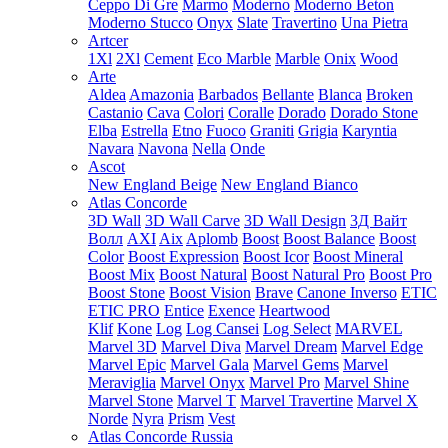
Ceppo Di Gre
Marmo
Moderno
Moderno Beton
Moderno Stucco
Onyx
Slate
Travertino
Una Pietra
Artcer
1Xl
2Xl
Cement
Eco Marble
Marble
Onix
Wood
Arte
Aldea
Amazonia
Barbados
Bellante
Blanca
Broken
Castanio
Cava
Colori
Coralle
Dorado
Dorado Stone
Elba
Estrella
Etno
Fuoco
Graniti
Grigia
Karyntia
Navara
Navona
Nella
Onde
Ascot
New England Beige
New England Bianco
Atlas Concorde
3D Wall
3D Wall Carve
3D Wall Design
3Д Вайт
Волл
AXI
Aix
Aplomb
Boost
Boost Balance
Boost
Color
Boost Expression
Boost Icor
Boost Mineral
Boost Mix
Boost Natural
Boost Natural Pro
Boost Pro
Boost Stone
Boost Vision
Brave
Canone Inverso
ETIC
ETIC PRO
Entice
Exence
Heartwood
Klif
Kone
Log
Log Cansei
Log Select
MARVEL
Marvel 3D
Marvel Diva
Marvel Dream
Marvel Edge
Marvel Epic
Marvel Gala
Marvel Gems
Marvel
Meraviglia
Marvel Onyx
Marvel Pro
Marvel Shine
Marvel Stone
Marvel T
Marvel Travertine
Marvel X
Norde
Nyra
Prism
Vest
Atlas Concorde Russia