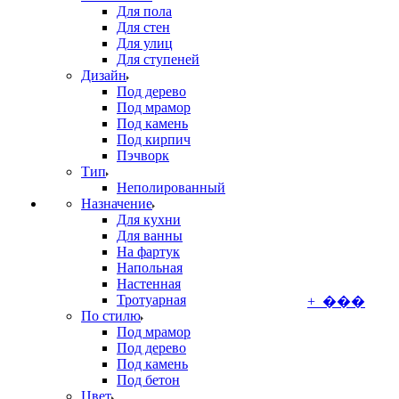
Для пола
Для стен
Для улиц
Для ступеней
Дизайн
Под дерево
Под мрамор
Под камень
Под кирпич
Пэчворк
Тип
Неполированный
Назначение
Для кухни
Для ванны
На фартук
Напольная
Настенная
Тротуарная
+ ���
По стилю
Под мрамор
Под дерево
Под камень
Под бетон
Цвет