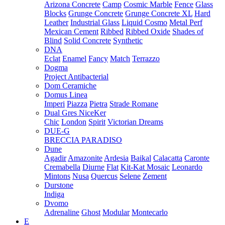
Arizona Concrete
Camp
Cosmic Marble
Fence
Glass
Blocks
Grunge Concrete
Grunge Concrete XL
Hard
Leather
Industrial Glass
Liquid Cosmo
Metal Perf
Mexican Cement
Ribbed
Ribbed Oxide
Shades of
Blind
Solid Concrete
Synthetic
DNA
Eclat
Enamel
Fancy
Match
Terrazzo
Dogma
Project Antibacterial
Dom Ceramiche
Domus Linea
Imperi
Piazza
Pietra
Strade Romane
Dual Gres NiceKer
Chic
London
Spirit
Victorian Dreams
DUE-G
BRECCIA PARADISO
Dune
Agadir
Amazonite
Ardesia
Baikal
Calacatta
Caronte
Cremabella
Diurne
Flat
Kit-Kat Mosaic
Leonardo
Mintons
Nusa
Quercus
Selene
Zement
Durstone
Indiga
Dvomo
Adrenaline
Ghost
Modular
Montecarlo
E