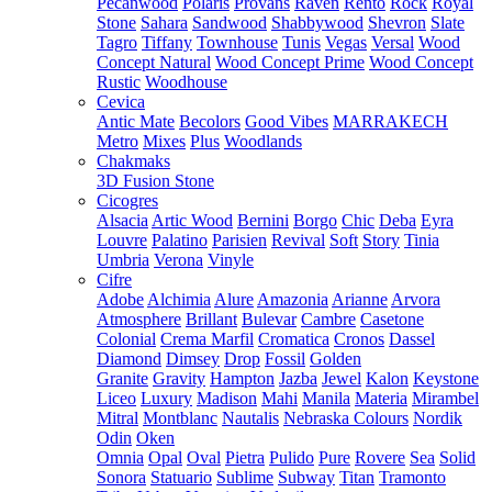
Pecanwood
Polaris
Provans
Raven
Rento
Rock
Royal
Stone
Sahara
Sandwood
Shabbywood
Shevron
Slate
Tagro
Tiffany
Townhouse
Tunis
Vegas
Versal
Wood
Concept Natural
Wood Concept Prime
Wood Concept
Rustic
Woodhouse
Cevica
Antic Mate
Becolors
Good Vibes
MARRAKECH
Metro
Mixes
Plus
Woodlands
Chakmaks
3D Fusion Stone
Cicogres
Alsacia
Artic Wood
Bernini
Borgo
Chic
Deba
Eyra
Louvre
Palatino
Parisien
Revival
Soft
Story
Tinia
Umbria
Verona
Vinyle
Cifre
Adobe
Alchimia
Alure
Amazonia
Arianne
Arvora
Atmosphere
Brillant
Bulevar
Cambre
Casetone
Colonial
Crema Marfil
Cromatica
Cronos
Dassel
Diamond
Dimsey
Drop
Fossil
Golden
Granite
Gravity
Hampton
Jazba
Jewel
Kalon
Keystone
Liceo
Luxury
Madison
Mahi
Manila
Materia
Mirambel
Mitral
Montblanc
Nautalis
Nebraska Colours
Nordik
Odin
Oken
Omnia
Opal
Oval
Pietra
Pulido
Pure
Rovere
Sea
Solid
Sonora
Statuario
Sublime
Subway
Titan
Tramonto