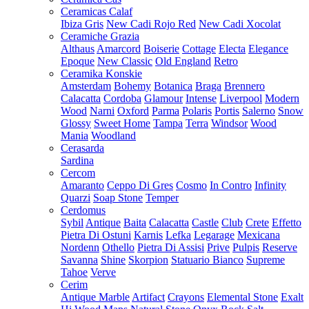
Ceramicas Calaf
Ibiza Gris
New Cadi Rojo Red
New Cadi Xocolat
Ceramiche Grazia
Althaus
Amarcord
Boiserie
Cottage
Electa
Elegance
Epoque
New Classic
Old England
Retro
Ceramika Konskie
Amsterdam
Bohemy
Botanica
Braga
Brennero
Calacatta
Cordoba
Glamour
Intense
Liverpool
Modern
Wood
Narni
Oxford
Parma
Polaris
Portis
Salerno
Snow
Glossy
Sweet Home
Tampa
Terra
Windsor
Wood
Mania
Woodland
Cerasarda
Sardina
Cercom
Amaranto
Ceppo Di Gres
Cosmo
In Contro
Infinity
Quarzi
Soap Stone
Temper
Cerdomus
Sybil
Antique
Baita
Calacatta
Castle
Club
Crete
Effetto
Pietra Di Ostuni
Karnis
Lefka
Legarage
Mexicana
Nordenn
Othello
Pietra Di Assisi
Prive
Pulpis
Reserve
Savanna
Shine
Skorpion
Statuario Bianco
Supreme
Tahoe
Verve
Cerim
Antique Marble
Artifact
Crayons
Elemental Stone
Exalt