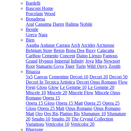
Bardelli
Basconi Home
Porcelain
Wood
Benadresa
Aral
Canaima
Daren
Halima
Nobile
Bestile
Greco
Nara
Bien
Agatha
Antique Carrara
Arch
Arcides
Arcturuse
Belgium Store
Beton
Bona Dea
Buxy
Calacatta
Caribou
Cemento
Concept
Daino Lienzo
Famous
Grand
Hypnos
Imperial
Infinity
Joya
Mia
Newport
Root
Statuario Goya
Tiger
Turin
Wild Onyx
Zenith
Bisazza
5x5
Canvas
Cementine
Decori 10
Decori 20
Decori 50
Decori In Tecnica Artistica
Decori Opus Romano
Flow
Fregi
Gloss
Glow
Le Gemme 10
Le Gemme 20
Miscele 10
Miscele 20
Miscele Flow
Miscele Opus
Romano
Opera 15
Opera 15 Gloss
Opera 15 Matt
Opera 25
Opera 25
Gloss
Opera 25 Matt
Opus Romano
Opus Romano
Matt
Oro
Oro Bis
Platino Bis
Sfumature 10
Sfumature
20
Smalto 10
Smalto 20
The Crystal Collection
Variations
Vetricolor 10
Vetricolor 20
Bluezone