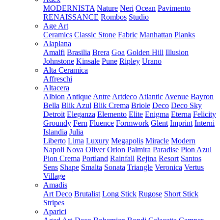
MODERNISTA
Nature
Neri
Ocean
Pavimento
RENAISSANCE
Rombos
Studio
Age Art
Ceramics
Classic Stone
Fabric
Manhattan
Planks
Alaplana
Amalfi
Brasilia
Brera
Goa
Golden Hill
Illusion
Johnstone
Kinsale
Pune
Ripley
Urano
Alta Ceramica
Affreschi
Altacera
Albion
Antique
Antre
Artdeco
Atlantic
Avenue
Bayron
Bella
Blik Azul
Blik Crema
Briole
Deco
Deco Sky
Detroit
Eleganza
Elemento
Elite
Enigma
Eterna
Felicity
Groundy
Fern
Fluence
Formwork
Glent
Imprint
Interni
Islandia
Julia
Liberto
Lima
Luxury
Megapolis
Miracle
Modern
Napoli
Nova
Oliver
Orion
Palmira
Paradise
Pion Azul
Pion Crema
Portland
Rainfall
Rejina
Resort
Santos
Sens
Shape
Smalta
Sonata
Triangle
Veronica
Vertus
Village
Amadis
Art Deco
Brutalist
Long Stick
Rugose
Short Stick
Stripes
Aparici