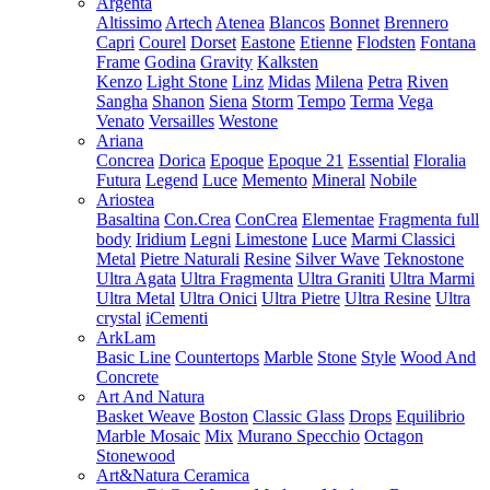
Argenta
Altissimo
Artech
Atenea
Blancos
Bonnet
Brennero
Capri
Courel
Dorset
Eastone
Etienne
Flodsten
Fontana
Frame
Godina
Gravity
Kalksten
Kenzo
Light Stone
Linz
Midas
Milena
Petra
Riven
Sangha
Shanon
Siena
Storm
Tempo
Terma
Vega
Venato
Versailles
Westone
Ariana
Concrea
Dorica
Epoque
Epoque 21
Essential
Floralia
Futura
Legend
Luce
Memento
Mineral
Nobile
Ariostea
Basaltina
Con.Crea
ConCrea
Elementae
Fragmenta full
body
Iridium
Legni
Limestone
Luce
Marmi Classici
Metal
Pietre Naturali
Resine
Silver Wave
Teknostone
Ultra Agata
Ultra Fragmenta
Ultra Graniti
Ultra Marmi
Ultra Metal
Ultra Onici
Ultra Pietre
Ultra Resine
Ultra
crystal
iCementi
ArkLam
Basic Line
Countertops
Marble
Stone
Style
Wood And
Concrete
Art And Natura
Basket Weave
Boston
Classic Glass
Drops
Equilibrio
Marble Mosaic
Mix
Murano Specchio
Octagon
Stonewood
Art&Natura Ceramica