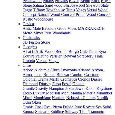
Pecanwood
Polaris
Provans
Raven
Rento
Rock
Royal
Stone
Sahara
Sandwood
Shabbywood
Shevron
Slate
Tagro
Tiffany
Townhouse
Tunis
Vegas
Versal
Wood
Concept Natural
Wood Concept Prime
Wood Concept
Rustic
Woodhouse
Cevica
Antic Mate
Becolors
Good Vibes
MARRAKECH
Metro
Mixes
Plus
Woodlands
Chakmaks
3D Fusion Stone
Cicogres
Alsacia
Artic Wood
Bernini
Borgo
Chic
Deba
Eyra
Louvre
Palatino
Parisien
Revival
Soft
Story
Tinia
Umbria
Verona
Vinyle
Cifre
Adobe
Alchimia
Alure
Amazonia
Arianne
Arvora
Atmosphere
Brillant
Bulevar
Cambre
Casetone
Colonial
Crema Marfil
Cromatica
Cronos
Dassel
Diamond
Dimsey
Drop
Fossil
Golden
Granite
Gravity
Hampton
Jazba
Jewel
Kalon
Keystone
Liceo
Luxury
Madison
Mahi
Manila
Materia
Mirambel
Mitral
Montblanc
Nautalis
Nebraska Colours
Nordik
Odin
Oken
Omnia
Opal
Oval
Pietra
Pulido
Pure
Rovere
Sea
Solid
Sonora
Statuario
Sublime
Subway
Titan
Tramonto