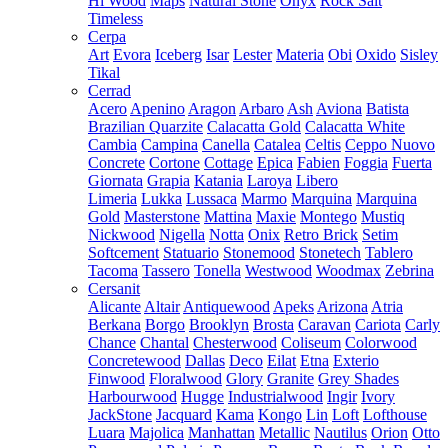
Hi Wood
Maps
Natural Stone
Onyx
Rock Salt
Timeless
Cerpa
Art
Evora
Iceberg
Isar
Lester
Materia
Obi
Oxido
Sisley
Tikal
Cerrad
Acero
Apenino
Aragon
Arbaro
Ash
Aviona
Batista
Brazilian Quarzite
Calacatta Gold
Calacatta White
Cambia
Campina
Canella
Catalea
Celtis
Ceppo Nuovo
Concrete
Cortone
Cottage
Epica
Fabien
Foggia
Fuerta
Giornata
Grapia
Katania
Laroya
Libero
Limeria
Lukka
Lussaca
Marmo
Marquina
Marquina
Gold
Masterstone
Mattina
Maxie
Montego
Mustiq
Nickwood
Nigella
Notta
Onix
Retro Brick
Setim
Softcement
Statuario
Stonemood
Stonetech
Tablero
Tacoma
Tassero
Tonella
Westwood
Woodmax
Zebrina
Cersanit
Alicante
Altair
Antiquewood
Apeks
Arizona
Atria
Berkana
Borgo
Brooklyn
Brosta
Caravan
Cariota
Carly
Chance
Chantal
Chesterwood
Coliseum
Colorwood
Concretewood
Dallas
Deco
Eilat
Etna
Exterio
Finwood
Floralwood
Glory
Granite
Grey Shades
Harbourwood
Hugge
Industrialwood
Ingir
Ivory
JackStone
Jacquard
Kama
Kongo
Lin
Loft
Lofthouse
Luara
Majolica
Manhattan
Metallic
Nautilus
Orion
Otto