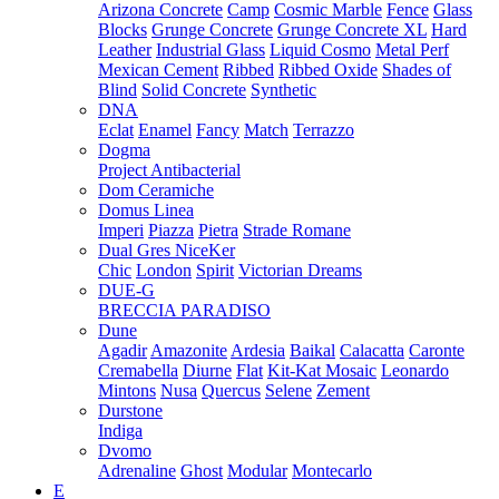
Arizona Concrete
Camp
Cosmic Marble
Fence
Glass
Blocks
Grunge Concrete
Grunge Concrete XL
Hard
Leather
Industrial Glass
Liquid Cosmo
Metal Perf
Mexican Cement
Ribbed
Ribbed Oxide
Shades of
Blind
Solid Concrete
Synthetic
DNA
Eclat
Enamel
Fancy
Match
Terrazzo
Dogma
Project Antibacterial
Dom Ceramiche
Domus Linea
Imperi
Piazza
Pietra
Strade Romane
Dual Gres NiceKer
Chic
London
Spirit
Victorian Dreams
DUE-G
BRECCIA PARADISO
Dune
Agadir
Amazonite
Ardesia
Baikal
Calacatta
Caronte
Cremabella
Diurne
Flat
Kit-Kat Mosaic
Leonardo
Mintons
Nusa
Quercus
Selene
Zement
Durstone
Indiga
Dvomo
Adrenaline
Ghost
Modular
Montecarlo
E