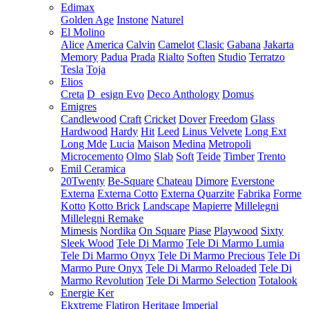
Edimax
Golden Age
Instone
Naturel
El Molino
Alice
America
Calvin
Camelot
Clasic
Gabana
Jakarta
Memory
Padua
Prada
Rialto
Soften
Studio
Terratzo
Tesla
Toja
Elios
Creta
D_esign Evo
Deco Anthology
Domus
Emigres
Candlewood
Craft
Cricket
Dover
Freedom
Glass
Hardwood
Hardy
Hit
Leed
Linus Velvete
Long Ext
Long Mde
Lucia
Maison
Medina
Metropoli
Microcemento
Olmo
Slab
Soft
Teide
Timber
Trento
Emil Ceramica
20Twenty
Be-Square
Chateau
Dimore
Everstone
Externa
Externa Cotto
Externa Quarzite
Fabrika
Forme
Kotto
Kotto Brick
Landscape
Mapierre
Millelegni
Millelegni Remake
Mimesis
Nordika
On Square
Piase
Playwood
Sixty
Sleek Wood
Tele Di Marmo
Tele Di Marmo Lumia
Tele Di Marmo Onyx
Tele Di Marmo Precious
Tele Di
Marmo Pure Onyx
Tele Di Marmo Reloaded
Tele Di
Marmo Revolution
Tele Di Marmo Selection
Totalook
Energie Ker
Ekxtreme
Flatiron
Heritage
Imperial