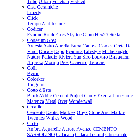
Tribe
Urban
Venetian
Vodevil
Cisa Ceramiche
Liberty
Click
Tempo And Inspire
Codicer
Evoque
Roble Gres
Skyline Glam Hex25
Stella
Coliseum Gres
Ardesia
Astro
Aurelia
Brera
Canova
Contea
Creta
Da
Vinci
Ducale
Expo
Fyamma
Lifestyle
Michelangelo
Natura
Palladio
Riviera
San Siro
Бормио
Вивальди
Лирика
Монца
Рим
Саленто
Тиволи
Colli
Byron
Colorker
Tangram
Cotto d'Este
Black-White
Cement Project
Cluny
Exedra
Limestone
Materica
Metal
Over
Wonderwall
Creatile
Cemento
Exotic
Marbles
Onyx
Stone And Marble
Twenties
Whites
Wood
Creto
Ambra
Aquarelle
Aurora
Avenzo
CEMENTO
SASSOLINO
Calacatta
Calacatta Gold
Checkmate