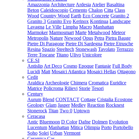
Amazzonia
Architecture
Ardesia
Atelier
Basaltina
Beton
Caleidoscopio
Cemento
Chalon
Citta
Class
Wood
Country Wood
Earth
Eco Concrete
Granito 2
Granito 3
Granito Evo
Kerinox
Kontinua
Landscape
Lavagna
Le Ville
Limpha
Macro
Manhattan
Marmoker
Marmosmart
Marte
Metalwood
Meteor
Metropolis
Nature
Newood
Opus
Petra
Pietra Bauge
Pietre Di Paragone
Pietre Di Sardegna
Pietre Etrusche
Resina
Spazio
Steeltech
Stonewash
Tavolato
Terrazzo
Terre Toscane
Titano
Ulivo
Unicolore
CE.SI
Antislip
Art Deco
Cosmo
Epoque
Fantasie
Full Body
Lucidi
Matt
Mosaici Atlantica
Mosaici Hellas
Ottagono
Cedit
Araldica
Archeologie
Chimera
Cromatica
Euridice
Matrice
Policroma
Rilievi
Storie
Tesori
Century
Aurum
Blend
CONTACT
Cottage
Cristalia
Ecostone
Geology
Glam
Jasper
Medley
Reaction
Rocknest
Stonerock
Titan
Two 0
Uptown
Ceracasa
Antic
Bluemoon
D Color
Dafne
Dolmen
Evolution
Lucentum
Manhattan
Mitica
Olimpia
Porto
Portobello
Soho
Solei
Urban
Vermont
Ceramica Cas