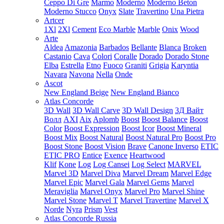
Ceppo Di Gre
Marmo
Moderno
Moderno Beton
Moderno Stucco
Onyx
Slate
Travertino
Una Pietra
Artcer
1Xl
2Xl
Cement
Eco Marble
Marble
Onix
Wood
Arte
Aldea
Amazonia
Barbados
Bellante
Blanca
Broken
Castanio
Cava
Colori
Coralle
Dorado
Dorado Stone
Elba
Estrella
Etno
Fuoco
Graniti
Grigia
Karyntia
Navara
Navona
Nella
Onde
Ascot
New England Beige
New England Bianco
Atlas Concorde
3D Wall
3D Wall Carve
3D Wall Design
3Д Вайт
Волл
AXI
Aix
Aplomb
Boost
Boost Balance
Boost
Color
Boost Expression
Boost Icor
Boost Mineral
Boost Mix
Boost Natural
Boost Natural Pro
Boost Pro
Boost Stone
Boost Vision
Brave
Canone Inverso
ETIC
ETIC PRO
Entice
Exence
Heartwood
Klif
Kone
Log
Log Cansei
Log Select
MARVEL
Marvel 3D
Marvel Diva
Marvel Dream
Marvel Edge
Marvel Epic
Marvel Gala
Marvel Gems
Marvel
Meraviglia
Marvel Onyx
Marvel Pro
Marvel Shine
Marvel Stone
Marvel T
Marvel Travertine
Marvel X
Norde
Nyra
Prism
Vest
Atlas Concorde Russia