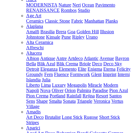
MODERNISTA
Nature
Neri
Ocean
Pavimento
RENAISSANCE
Rombos
Studio
Age Art
Ceramics
Classic Stone
Fabric
Manhattan
Planks
Alaplana
Amalfi
Brasilia
Brera
Goa
Golden Hill
Illusion
Johnstone
Kinsale
Pune
Ripley
Urano
Alta Ceramica
Affreschi
Altacera
Albion
Antique
Antre
Artdeco
Atlantic
Avenue
Bayron
Bella
Blik Azul
Blik Crema
Briole
Deco
Deco Sky
Detroit
Eleganza
Elemento
Elite
Enigma
Eterna
Felicity
Groundy
Fern
Fluence
Formwork
Glent
Imprint
Interni
Islandia
Julia
Liberto
Lima
Luxury
Megapolis
Miracle
Modern
Napoli
Nova
Oliver
Orion
Palmira
Paradise
Pion Azul
Pion Crema
Portland
Rainfall
Rejina
Resort
Santos
Sens
Shape
Smalta
Sonata
Triangle
Veronica
Vertus
Village
Amadis
Art Deco
Brutalist
Long Stick
Rugose
Short Stick
Stripes
Aparici