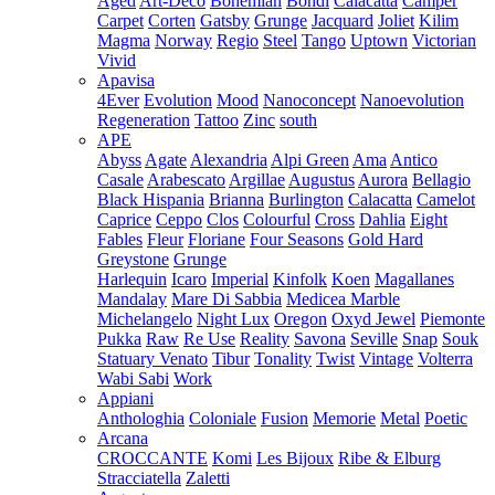
Aged
Art-Deco
Bohemian
Bondi
Calacatta
Camper
Carpet
Corten
Gatsby
Grunge
Jacquard
Joliet
Kilim
Magma
Norway
Regio
Steel
Tango
Uptown
Victorian
Vivid
Apavisa
4Ever
Evolution
Mood
Nanoconcept
Nanoevolution
Regeneration
Tattoo
Zinc
south
APE
Abyss
Agate
Alexandria
Alpi Green
Ama
Antico
Casale
Arabescato
Argillae
Augustus
Aurora
Bellagio
Black Hispania
Brianna
Burlington
Calacatta
Camelot
Caprice
Ceppo
Clos
Colourful
Cross
Dahlia
Eight
Fables
Fleur
Floriane
Four Seasons
Gold Hard
Greystone
Grunge
Harlequin
Icaro
Imperial
Kinfolk
Koen
Magallanes
Mandalay
Mare Di Sabbia
Medicea Marble
Michelangelo
Night Lux
Oregon
Oxyd Jewel
Piemonte
Pukka
Raw
Re Use
Reality
Savona
Seville
Snap
Souk
Statuary Venato
Tibur
Tonality
Twist
Vintage
Volterra
Wabi Sabi
Work
Appiani
Anthologhia
Coloniale
Fusion
Memorie
Metal
Poetic
Arcana
CROCCANTE
Komi
Les Bijoux
Ribe & Elburg
Stracciatella
Zaletti