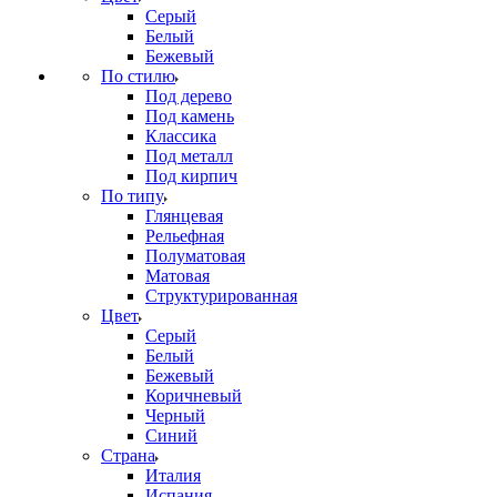
Серый
Белый
Бежевый
По стилю
Под дерево
Под камень
Классика
Под металл
Под кирпич
По типу
Глянцевая
Рельефная
Полуматовая
Матовая
Структурированная
Цвет
Серый
Белый
Бежевый
Коричневый
Черный
Синий
Страна
Италия
Испания