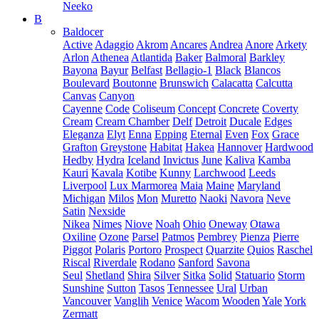
Neeko
B
Baldocer
Active
Adaggio
Akrom
Ancares
Andrea
Anore
Arkety
Arlon
Athenea
Atlantida
Baker
Balmoral
Barkley
Bayona
Bayur
Belfast
Bellagio-1
Black
Blancos
Boulevard
Boutonne
Brunswich
Calacatta
Calcutta
Canvas
Canyon
Cayenne
Code
Coliseum
Concept
Concrete
Coverty
Cream
Cream Chamber
Delf
Detroit
Ducale
Edges
Eleganza
Elyt
Enna
Epping
Eternal
Even
Fox
Grace
Grafton
Greystone
Habitat
Hakea
Hannover
Hardwood
Hedby
Hydra
Iceland
Invictus
June
Kaliva
Kamba
Kauri
Kavala
Kotibe
Kunny
Larchwood
Leeds
Liverpool
Lux Marmorea
Maia
Maine
Maryland
Michigan
Milos
Mon
Muretto
Naoki
Navora
Neve
Satin
Nexside
Nikea
Nimes
Niove
Noah
Ohio
Oneway
Otawa
Oxiline
Ozone
Parsel
Patmos
Pembrey
Pienza
Pierre
Piggot
Polaris
Portoro
Prospect
Quarzite
Quios
Raschel
Riscal
Riverdale
Rodano
Sanford
Savona
Seul
Shetland
Shira
Silver
Sitka
Solid
Statuario
Storm
Sunshine
Sutton
Tasos
Tennessee
Ural
Urban
Vancouver
Vanglih
Venice
Wacom
Wooden
Yale
York
Zermatt