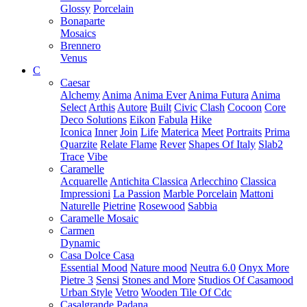
Glossy
Porcelain
Bonaparte
Mosaics
Brennero
Venus
C
Caesar
Alchemy
Anima
Anima Ever
Anima Futura
Anima
Select
Arthis
Autore
Built
Civic
Clash
Cocoon
Core
Deco Solutions
Eikon
Fabula
Hike
Iconica
Inner
Join
Life
Materica
Meet
Portraits
Prima
Quarzite
Relate Flame
Rever
Shapes Of Italy
Slab2
Trace
Vibe
Caramelle
Acquarelle
Antichita Classica
Arlecchino
Classica
Impressioni
La Passion
Marble Porcelain
Mattoni
Naturelle
Pietrine
Rosewood
Sabbia
Caramelle Mosaic
Carmen
Dynamic
Casa Dolce Casa
Essential Mood
Nature mood
Neutra 6.0
Onyx More
Pietre 3
Sensi
Stones and More
Studios Of Casamood
Urban Style
Vetro
Wooden Tile Of Cdc
Casalgrande Padana