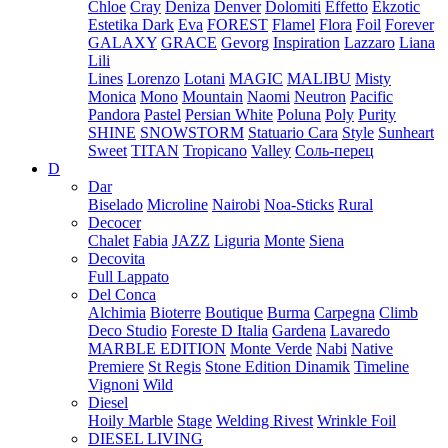
Chloe
Cray
Deniza
Denver
Dolomiti
Effetto
Ekzotic
Estetika Dark
Eva
FOREST
Flamel
Flora
Foil
Forever
GALAXY
GRACE
Gevorg
Inspiration
Lazzaro
Liana
Lili
Lines
Lorenzo
Lotani
MAGIC
MALIBU
Misty
Monica
Mono
Mountain
Naomi
Neutron
Pacific
Pandora
Pastel
Persian White
Poluna
Poly
Purity
SHINE
SNOWSTORM
Statuario Cara
Style
Sunheart
Sweet
TITAN
Tropicano
Valley
Соль-перец
D
Dar
Biselado
Microline
Nairobi
Noa-Sticks
Rural
Decocer
Chalet
Fabia
JAZZ
Liguria
Monte
Siena
Decovita
Full Lappato
Del Conca
Alchimia
Bioterre
Boutique
Burma
Carpegna
Climb
Deco Studio
Foreste D Italia
Gardena
Lavaredo
MARBLE EDITION
Monte Verde
Nabi
Native
Premiere
St Regis
Stone Edition Dinamik
Timeline
Vignoni
Wild
Diesel
Hoily Marble
Stage
Welding Rivest
Wrinkle Foil
DIESEL LIVING