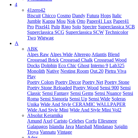
4
41zero42
Biscuit
Chicco
Cosmo
Dandy
Futura
Hops
Italic
Jumble
Kappa
Mou
Nok
Otto
Paper41 Lux
Paper41
Pro
Pixel41
Pulp
Rigo
Solo
Spectre
Superclassica SCB
Superclassica SCG
Superclassica SCW
Technicolor
Two
Wigwag
A
ABK
Alpes Raw
Alpes Wide
Alterego
Atlantis
Blend
Crossroad Brick
Crossroad Chalk
Crossroad Wood
Docks
Dolphin
Eco Chic
Ghost
Interno 9
Lab325
Monolith
Native
Nesting Room
Out.20
Pietra Viva
Play
Poetry Colors
Poetry Decor
Poetry Net
Poetry Stone
Poetry Stone Reloaded
Poetry Wood
Sensi 900
Sensi
Classic
Sensi Fantasy
Sensi Gems
Sensi Nuance
Sensi
Roma
Sensi Signoria
Sensi Up
Sensi Wide
Soleras
Unika
Wide And Style CERAMIC WALLPAPER
Wide And Style Mini
Wide And Style Mini Vol2
Absolut Keramika
Amund
Axel
Caristo
Celebes
Corfu
Ellesmere
Galapagos
Islandia
Java
Marshall
Mindanao
Sajalin
Troya
Vannatu
Vintage
Adex