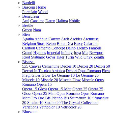
Bardelli
Basconi Home
Porcelain
Wood
Benadresa
Aral
Canaima
Daren
Halima
Nobile
Bestile
Greco
Nara
Bien
Agatha
Antique Carrara
Arch
Arcides
Arcturuse
Belgium Store
Beton
Bona Dea
Buxy
Calacatta
Caribou
Cemento
Concept
Daino Lienzo
Famous
Grand
Hypnos
Imperial
Infinity
Joya
Mia
Newport
Root
Statuario Goya
Tiger
Turin
Wild Onyx
Zenith
Bisazza
5x5
Canvas
Cementine
Decori 10
Decori 20
Decori 50
Decori In Tecnica Artistica
Decori Opus Romano
Flow
Fregi
Gloss
Glow
Le Gemme 10
Le Gemme 20
Miscele 10
Miscele 20
Miscele Flow
Miscele Opus
Romano
Opera 15
Opera 15 Gloss
Opera 15 Matt
Opera 25
Opera 25
Gloss
Opera 25 Matt
Opus Romano
Opus Romano
Matt
Oro
Oro Bis
Platino Bis
Sfumature 10
Sfumature
20
Smalto 10
Smalto 20
The Crystal Collection
Variations
Vetricolor 10
Vetricolor 20
Bluezone