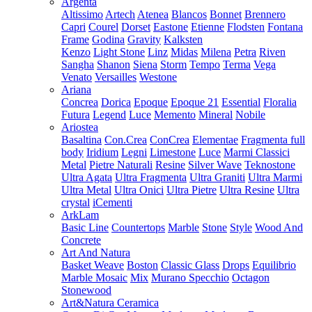
Argenta
Altissimo
Artech
Atenea
Blancos
Bonnet
Brennero
Capri
Courel
Dorset
Eastone
Etienne
Flodsten
Fontana
Frame
Godina
Gravity
Kalksten
Kenzo
Light Stone
Linz
Midas
Milena
Petra
Riven
Sangha
Shanon
Siena
Storm
Tempo
Terma
Vega
Venato
Versailles
Westone
Ariana
Concrea
Dorica
Epoque
Epoque 21
Essential
Floralia
Futura
Legend
Luce
Memento
Mineral
Nobile
Ariostea
Basaltina
Con.Crea
ConCrea
Elementae
Fragmenta full
body
Iridium
Legni
Limestone
Luce
Marmi Classici
Metal
Pietre Naturali
Resine
Silver Wave
Teknostone
Ultra Agata
Ultra Fragmenta
Ultra Graniti
Ultra Marmi
Ultra Metal
Ultra Onici
Ultra Pietre
Ultra Resine
Ultra
crystal
iCementi
ArkLam
Basic Line
Countertops
Marble
Stone
Style
Wood And
Concrete
Art And Natura
Basket Weave
Boston
Classic Glass
Drops
Equilibrio
Marble Mosaic
Mix
Murano Specchio
Octagon
Stonewood
Art&Natura Ceramica