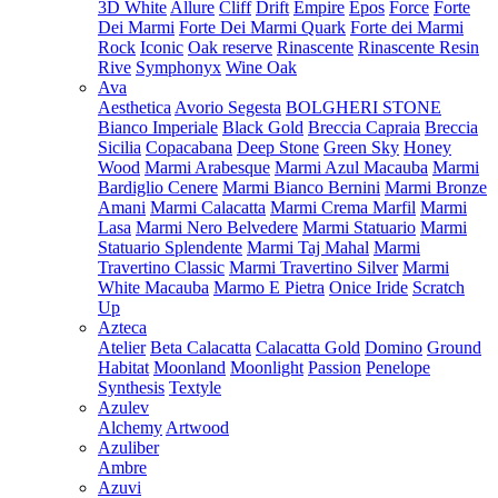
3D White
Allure
Cliff
Drift
Empire
Epos
Force
Forte
Dei Marmi
Forte Dei Marmi Quark
Forte dei Marmi
Rock
Iconic
Oak reserve
Rinascente
Rinascente Resin
Rive
Symphonyx
Wine Oak
Ava
Aesthetica
Avorio Segesta
BOLGHERI STONE
Bianco Imperiale
Black Gold
Breccia Capraia
Breccia
Sicilia
Copacabana
Deep Stone
Green Sky
Honey
Wood
Marmi Arabesque
Marmi Azul Macauba
Marmi
Bardiglio Cenere
Marmi Bianco Bernini
Marmi Bronze
Amani
Marmi Calacatta
Marmi Crema Marfil
Marmi
Lasa
Marmi Nero Belvedere
Marmi Statuario
Marmi
Statuario Splendente
Marmi Taj Mahal
Marmi
Travertino Classic
Marmi Travertino Silver
Marmi
White Macauba
Marmo E Pietra
Onice Iride
Scratch
Up
Azteca
Atelier
Beta Calacatta
Calacatta Gold
Domino
Ground
Habitat
Moonland
Moonlight
Passion
Penelope
Synthesis
Textyle
Azulev
Alchemy
Artwood
Azuliber
Ambre
Azuvi