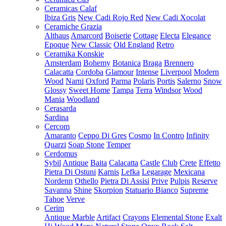
Ceramicas Calaf
Ibiza Gris
New Cadi Rojo Red
New Cadi Xocolat
Ceramiche Grazia
Althaus
Amarcord
Boiserie
Cottage
Electa
Elegance
Epoque
New Classic
Old England
Retro
Ceramika Konskie
Amsterdam
Bohemy
Botanica
Braga
Brennero
Calacatta
Cordoba
Glamour
Intense
Liverpool
Modern
Wood
Narni
Oxford
Parma
Polaris
Portis
Salerno
Snow
Glossy
Sweet Home
Tampa
Terra
Windsor
Wood
Mania
Woodland
Cerasarda
Sardina
Cercom
Amaranto
Ceppo Di Gres
Cosmo
In Contro
Infinity
Quarzi
Soap Stone
Temper
Cerdomus
Sybil
Antique
Baita
Calacatta
Castle
Club
Crete
Effetto
Pietra Di Ostuni
Karnis
Lefka
Legarage
Mexicana
Nordenn
Othello
Pietra Di Assisi
Prive
Pulpis
Reserve
Savanna
Shine
Skorpion
Statuario Bianco
Supreme
Tahoe
Verve
Cerim
Antique Marble
Artifact
Crayons
Elemental Stone
Exalt