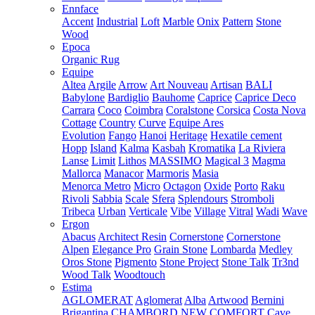
Ennface
Accent
Industrial
Loft
Marble
Onix
Pattern
Stone
Wood
Epoca
Organic Rug
Equipe
Altea
Argile
Arrow
Art Nouveau
Artisan
BALI
Babylone
Bardiglio
Bauhome
Caprice
Caprice Deco
Carrara
Coco
Coimbra
Coralstone
Corsica
Costa Nova
Cottage
Country
Curve
Equipe Ares
Evolution
Fango
Hanoi
Heritage
Hexatile cement
Hopp
Island
Kalma
Kasbah
Kromatika
La Riviera
Lanse
Limit
Lithos
MASSIMO
Magical 3
Magma
Mallorca
Manacor
Marmoris
Masia
Menorca
Metro
Micro
Octagon
Oxide
Porto
Raku
Rivoli
Sabbia
Scale
Sfera
Splendours
Stromboli
Tribeca
Urban
Verticale
Vibe
Village
Vitral
Wadi
Wave
Ergon
Abacus
Architect Resin
Cornerstone
Cornerstone
Alpen
Elegance Pro
Grain Stone
Lombarda
Medley
Oros Stone
Pigmento
Stone Project
Stone Talk
Tr3nd
Wood Talk
Woodtouch
Estima
AGLOMERAT
Aglomerat
Alba
Artwood
Bernini
Brigantina
CHAMBORD NEW
COMFORT
Cave