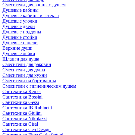
Смесители для ванны с душем
Душевые кабины
Душевые кабины из стекла
Душевые уголки
Душевые двери
Душевые поддоны
Душевые стойки
Душевые панели
Верхние души
Душевые лейки
Шланги для душа
Смесители для раковин
Смесители для душа
Смесители для кухни
Смесители на борт ванны
Смесители с гигиеническим душем
Сантехника Remer
Сантехника Bossini
Сантехника Gessi
Сантехника IB Rubinetti
Сантехника Giulini
Сантехника Nikolazzi
Сантехника Cisal
Сантехника Cea Design
Сантехника Fima Carlo frattini