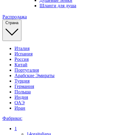
Душевые лейки
Шланги для душа
Распродажа
Страна
Италия
Испания
Россия
Китай
Португалия
Арабские Эмираты
Турция
Германия
Польша
Индия
ОАЭ
Иран
Фабрики:
1
14oraitaliana