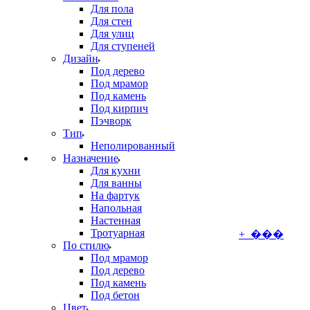
Для пола
Для стен
Для улиц
Для ступеней
Дизайн
Под дерево
Под мрамор
Под камень
Под кирпич
Пэчворк
Тип
Неполированный
Назначение
Для кухни
Для ванны
На фартук
Напольная
Настенная
Тротуарная
+ ���
По стилю
Под мрамор
Под дерево
Под камень
Под бетон
Цвет