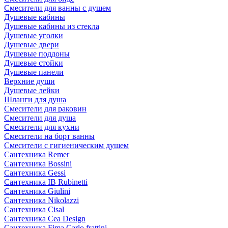
Смесители для ванны с душем
Душевые кабины
Душевые кабины из стекла
Душевые уголки
Душевые двери
Душевые поддоны
Душевые стойки
Душевые панели
Верхние души
Душевые лейки
Шланги для душа
Смесители для раковин
Смесители для душа
Смесители для кухни
Смесители на борт ванны
Смесители с гигиеническим душем
Сантехника Remer
Сантехника Bossini
Сантехника Gessi
Сантехника IB Rubinetti
Сантехника Giulini
Сантехника Nikolazzi
Сантехника Cisal
Сантехника Cea Design
Сантехника Fima Carlo frattini