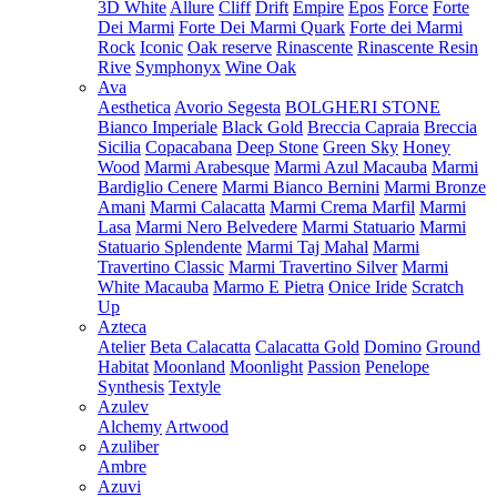
3D White
Allure
Cliff
Drift
Empire
Epos
Force
Forte
Dei Marmi
Forte Dei Marmi Quark
Forte dei Marmi
Rock
Iconic
Oak reserve
Rinascente
Rinascente Resin
Rive
Symphonyx
Wine Oak
Ava
Aesthetica
Avorio Segesta
BOLGHERI STONE
Bianco Imperiale
Black Gold
Breccia Capraia
Breccia
Sicilia
Copacabana
Deep Stone
Green Sky
Honey
Wood
Marmi Arabesque
Marmi Azul Macauba
Marmi
Bardiglio Cenere
Marmi Bianco Bernini
Marmi Bronze
Amani
Marmi Calacatta
Marmi Crema Marfil
Marmi
Lasa
Marmi Nero Belvedere
Marmi Statuario
Marmi
Statuario Splendente
Marmi Taj Mahal
Marmi
Travertino Classic
Marmi Travertino Silver
Marmi
White Macauba
Marmo E Pietra
Onice Iride
Scratch
Up
Azteca
Atelier
Beta Calacatta
Calacatta Gold
Domino
Ground
Habitat
Moonland
Moonlight
Passion
Penelope
Synthesis
Textyle
Azulev
Alchemy
Artwood
Azuliber
Ambre
Azuvi