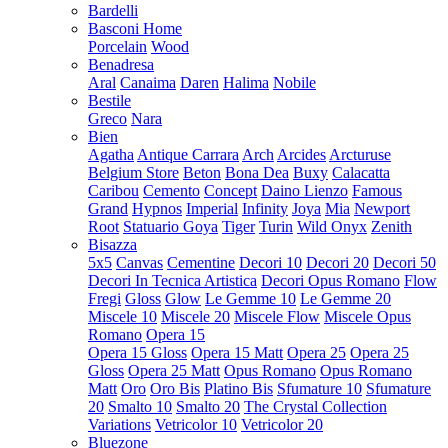
Bardelli
Basconi Home
Porcelain
Wood
Benadresa
Aral
Canaima
Daren
Halima
Nobile
Bestile
Greco
Nara
Bien
Agatha
Antique Carrara
Arch
Arcides
Arcturuse
Belgium Store
Beton
Bona Dea
Buxy
Calacatta
Caribou
Cemento
Concept
Daino Lienzo
Famous
Grand
Hypnos
Imperial
Infinity
Joya
Mia
Newport
Root
Statuario Goya
Tiger
Turin
Wild Onyx
Zenith
Bisazza
5x5
Canvas
Cementine
Decori 10
Decori 20
Decori 50
Decori In Tecnica Artistica
Decori Opus Romano
Flow
Fregi
Gloss
Glow
Le Gemme 10
Le Gemme 20
Miscele 10
Miscele 20
Miscele Flow
Miscele Opus
Romano
Opera 15
Opera 15 Gloss
Opera 15 Matt
Opera 25
Opera 25
Gloss
Opera 25 Matt
Opus Romano
Opus Romano
Matt
Oro
Oro Bis
Platino Bis
Sfumature 10
Sfumature
20
Smalto 10
Smalto 20
The Crystal Collection
Variations
Vetricolor 10
Vetricolor 20
Bluezone