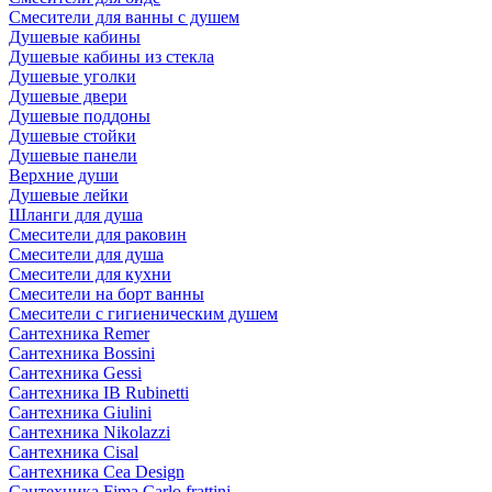
Смесители для ванны с душем
Душевые кабины
Душевые кабины из стекла
Душевые уголки
Душевые двери
Душевые поддоны
Душевые стойки
Душевые панели
Верхние души
Душевые лейки
Шланги для душа
Смесители для раковин
Смесители для душа
Смесители для кухни
Смесители на борт ванны
Смесители с гигиеническим душем
Сантехника Remer
Сантехника Bossini
Сантехника Gessi
Сантехника IB Rubinetti
Сантехника Giulini
Сантехника Nikolazzi
Сантехника Cisal
Сантехника Cea Design
Сантехника Fima Carlo frattini