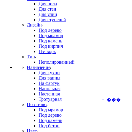
Для пола
Для стен
Для улиц
Для ступеней
Дизайн
Под дерево
Под мрамор
Под камень
Под кирпич
Пэчворк
Тип
Неполированный
Назначение
Для кухни
Для ванны
На фартук
Напольная
Настенная
Тротуарная
+ ���
По стилю
Под мрамор
Под дерево
Под камень
Под бетон
Цвет