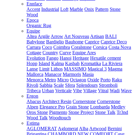
Ennface
Accent
Industrial
Loft
Marble
Onix
Pattern
Stone
Wood
Epoca
Organic Rug
Equipe
Altea
Argile
Arrow
Art Nouveau
Artisan
BALI
Babylone
Bardiglio
Bauhome
Caprice
Caprice Deco
Carrara
Coco
Coimbra
Coralstone
Corsica
Costa Nova
Cottage
Country
Curve
Equipe Ares
Evolution
Fango
Hanoi
Heritage
Hexatile cement
Hopp
Island
Kalma
Kasbah
Kromatika
La Riviera
Lanse
Limit
Lithos
MASSIMO
Magical 3
Magma
Mallorca
Manacor
Marmoris
Masia
Menorca
Metro
Micro
Octagon
Oxide
Porto
Raku
Rivoli
Sabbia
Scale
Sfera
Splendours
Stromboli
Tribeca
Urban
Verticale
Vibe
Village
Vitral
Wadi
Wave
Ergon
Abacus
Architect Resin
Cornerstone
Cornerstone
Alpen
Elegance Pro
Grain Stone
Lombarda
Medley
Oros Stone
Pigmento
Stone Project
Stone Talk
Tr3nd
Wood Talk
Woodtouch
Estima
AGLOMERAT
Aglomerat
Alba
Artwood
Bernini
Brigantina
CHAMBORD NEW
COMFORT
Cave