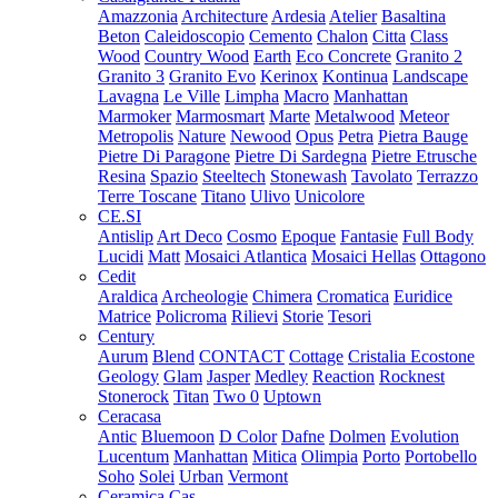
Amazzonia
Architecture
Ardesia
Atelier
Basaltina
Beton
Caleidoscopio
Cemento
Chalon
Citta
Class
Wood
Country Wood
Earth
Eco Concrete
Granito 2
Granito 3
Granito Evo
Kerinox
Kontinua
Landscape
Lavagna
Le Ville
Limpha
Macro
Manhattan
Marmoker
Marmosmart
Marte
Metalwood
Meteor
Metropolis
Nature
Newood
Opus
Petra
Pietra Bauge
Pietre Di Paragone
Pietre Di Sardegna
Pietre Etrusche
Resina
Spazio
Steeltech
Stonewash
Tavolato
Terrazzo
Terre Toscane
Titano
Ulivo
Unicolore
CE.SI
Antislip
Art Deco
Cosmo
Epoque
Fantasie
Full Body
Lucidi
Matt
Mosaici Atlantica
Mosaici Hellas
Ottagono
Cedit
Araldica
Archeologie
Chimera
Cromatica
Euridice
Matrice
Policroma
Rilievi
Storie
Tesori
Century
Aurum
Blend
CONTACT
Cottage
Cristalia
Ecostone
Geology
Glam
Jasper
Medley
Reaction
Rocknest
Stonerock
Titan
Two 0
Uptown
Ceracasa
Antic
Bluemoon
D Color
Dafne
Dolmen
Evolution
Lucentum
Manhattan
Mitica
Olimpia
Porto
Portobello
Soho
Solei
Urban
Vermont
Ceramica Cas