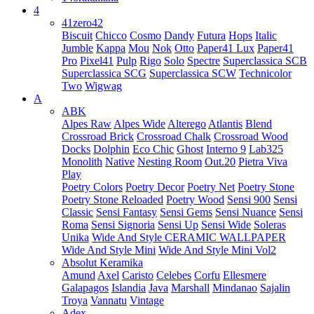
4
41zero42
Biscuit
Chicco
Cosmo
Dandy
Futura
Hops
Italic
Jumble
Kappa
Mou
Nok
Otto
Paper41 Lux
Paper41
Pro
Pixel41
Pulp
Rigo
Solo
Spectre
Superclassica SCB
Superclassica SCG
Superclassica SCW
Technicolor
Two
Wigwag
A
ABK
Alpes Raw
Alpes Wide
Alterego
Atlantis
Blend
Crossroad Brick
Crossroad Chalk
Crossroad Wood
Docks
Dolphin
Eco Chic
Ghost
Interno 9
Lab325
Monolith
Native
Nesting Room
Out.20
Pietra Viva
Play
Poetry Colors
Poetry Decor
Poetry Net
Poetry Stone
Poetry Stone Reloaded
Poetry Wood
Sensi 900
Sensi
Classic
Sensi Fantasy
Sensi Gems
Sensi Nuance
Sensi
Roma
Sensi Signoria
Sensi Up
Sensi Wide
Soleras
Unika
Wide And Style CERAMIC WALLPAPER
Wide And Style Mini
Wide And Style Mini Vol2
Absolut Keramika
Amund
Axel
Caristo
Celebes
Corfu
Ellesmere
Galapagos
Islandia
Java
Marshall
Mindanao
Sajalin
Troya
Vannatu
Vintage
Adex