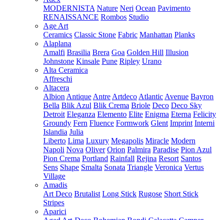
MODERNISTA
Nature
Neri
Ocean
Pavimento
RENAISSANCE
Rombos
Studio
Age Art
Ceramics
Classic Stone
Fabric
Manhattan
Planks
Alaplana
Amalfi
Brasilia
Brera
Goa
Golden Hill
Illusion
Johnstone
Kinsale
Pune
Ripley
Urano
Alta Ceramica
Affreschi
Altacera
Albion
Antique
Antre
Artdeco
Atlantic
Avenue
Bayron
Bella
Blik Azul
Blik Crema
Briole
Deco
Deco Sky
Detroit
Eleganza
Elemento
Elite
Enigma
Eterna
Felicity
Groundy
Fern
Fluence
Formwork
Glent
Imprint
Interni
Islandia
Julia
Liberto
Lima
Luxury
Megapolis
Miracle
Modern
Napoli
Nova
Oliver
Orion
Palmira
Paradise
Pion Azul
Pion Crema
Portland
Rainfall
Rejina
Resort
Santos
Sens
Shape
Smalta
Sonata
Triangle
Veronica
Vertus
Village
Amadis
Art Deco
Brutalist
Long Stick
Rugose
Short Stick
Stripes
Aparici