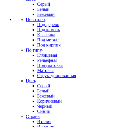
Серый
Белый
Бежевый
По стилю
Под дерево
Под камень
Классика
Под металл
Под кирпич
По типу
Глянцевая
Рельефная
Полуматовая
Матовая
Структурированная
Цвет
Серый
Белый
Бежевый
Коричневый
Черный
Синий
Страна
Италия
Испания