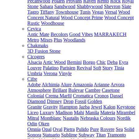
Pecanwood
Polaris
Provans
Raven
Rento
Rock
Royal
Stone
Sahara
Sandwood
Shabbywood
Shevron
Slate
Tagro
Tiffany
Townhouse
Tunis
Vegas
Versal
Wood
Concept Natural
Wood Concept Prime
Wood Concept
Rustic
Woodhouse
Cevica
Antic Mate
Becolors
Good Vibes
MARRAKECH
Metro
Mixes
Plus
Woodlands
Chakmaks
3D Fusion Stone
Cicogres
Alsacia
Artic Wood
Bernini
Borgo
Chic
Deba
Eyra
Louvre
Palatino
Parisien
Revival
Soft
Story
Tinia
Umbria
Verona
Vinyle
Cifre
Adobe
Alchimia
Alure
Amazonia
Arianne
Arvora
Atmosphere
Brillant
Bulevar
Cambre
Casetone
Colonial
Crema Marfil
Cromatica
Cronos
Dassel
Diamond
Dimsey
Drop
Fossil
Golden
Granite
Gravity
Hampton
Jazba
Jewel
Kalon
Keystone
Liceo
Luxury
Madison
Mahi
Manila
Materia
Mirambel
Mitral
Montblanc
Nautalis
Nebraska Colours
Nordik
Odin
Oken
Omnia
Opal
Oval
Pietra
Pulido
Pure
Rovere
Sea
Solid
Sonora
Statuario
Sublime
Subway
Titan
Tramonto