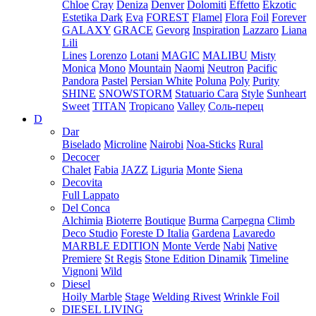
Chloe
Cray
Deniza
Denver
Dolomiti
Effetto
Ekzotic
Estetika Dark
Eva
FOREST
Flamel
Flora
Foil
Forever
GALAXY
GRACE
Gevorg
Inspiration
Lazzaro
Liana
Lili
Lines
Lorenzo
Lotani
MAGIC
MALIBU
Misty
Monica
Mono
Mountain
Naomi
Neutron
Pacific
Pandora
Pastel
Persian White
Poluna
Poly
Purity
SHINE
SNOWSTORM
Statuario Cara
Style
Sunheart
Sweet
TITAN
Tropicano
Valley
Соль-перец
D
Dar
Biselado
Microline
Nairobi
Noa-Sticks
Rural
Decocer
Chalet
Fabia
JAZZ
Liguria
Monte
Siena
Decovita
Full Lappato
Del Conca
Alchimia
Bioterre
Boutique
Burma
Carpegna
Climb
Deco Studio
Foreste D Italia
Gardena
Lavaredo
MARBLE EDITION
Monte Verde
Nabi
Native
Premiere
St Regis
Stone Edition Dinamik
Timeline
Vignoni
Wild
Diesel
Hoily Marble
Stage
Welding Rivest
Wrinkle Foil
DIESEL LIVING