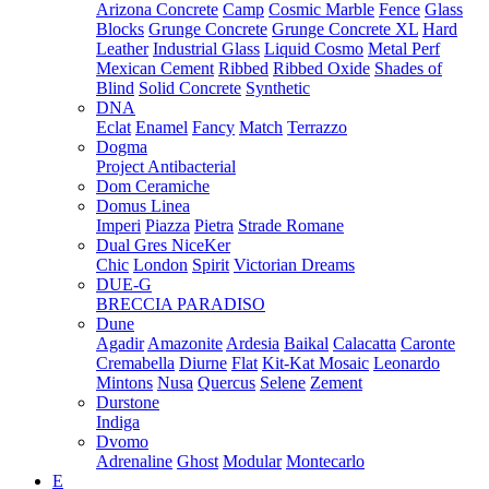
Arizona Concrete
Camp
Cosmic Marble
Fence
Glass
Blocks
Grunge Concrete
Grunge Concrete XL
Hard
Leather
Industrial Glass
Liquid Cosmo
Metal Perf
Mexican Cement
Ribbed
Ribbed Oxide
Shades of
Blind
Solid Concrete
Synthetic
DNA
Eclat
Enamel
Fancy
Match
Terrazzo
Dogma
Project Antibacterial
Dom Ceramiche
Domus Linea
Imperi
Piazza
Pietra
Strade Romane
Dual Gres NiceKer
Chic
London
Spirit
Victorian Dreams
DUE-G
BRECCIA PARADISO
Dune
Agadir
Amazonite
Ardesia
Baikal
Calacatta
Caronte
Cremabella
Diurne
Flat
Kit-Kat Mosaic
Leonardo
Mintons
Nusa
Quercus
Selene
Zement
Durstone
Indiga
Dvomo
Adrenaline
Ghost
Modular
Montecarlo
E