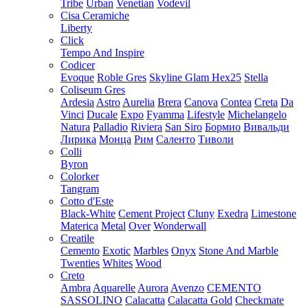
Tribe
Urban
Venetian
Vodevil
Cisa Ceramiche
Liberty
Click
Tempo And Inspire
Codicer
Evoque
Roble Gres
Skyline Glam Hex25
Stella
Coliseum Gres
Ardesia
Astro
Aurelia
Brera
Canova
Contea
Creta
Da
Vinci
Ducale
Expo
Fyamma
Lifestyle
Michelangelo
Natura
Palladio
Riviera
San Siro
Бормио
Вивальди
Лирика
Монца
Рим
Саленто
Тиволи
Colli
Byron
Colorker
Tangram
Cotto d'Este
Black-White
Cement Project
Cluny
Exedra
Limestone
Materica
Metal
Over
Wonderwall
Creatile
Cemento
Exotic
Marbles
Onyx
Stone And Marble
Twenties
Whites
Wood
Creto
Ambra
Aquarelle
Aurora
Avenzo
CEMENTO
SASSOLINO
Calacatta
Calacatta Gold
Checkmate