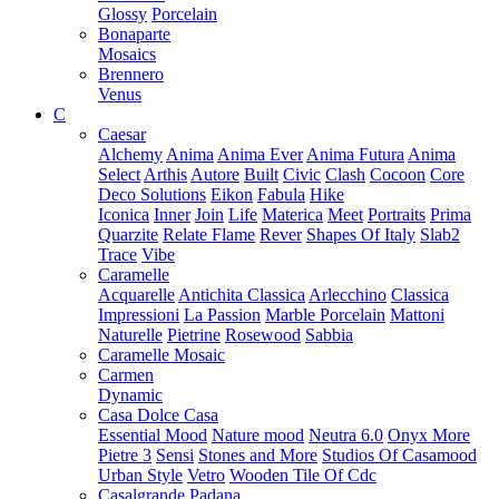
Glossy
Porcelain
Bonaparte
Mosaics
Brennero
Venus
C
Caesar
Alchemy
Anima
Anima Ever
Anima Futura
Anima
Select
Arthis
Autore
Built
Civic
Clash
Cocoon
Core
Deco Solutions
Eikon
Fabula
Hike
Iconica
Inner
Join
Life
Materica
Meet
Portraits
Prima
Quarzite
Relate Flame
Rever
Shapes Of Italy
Slab2
Trace
Vibe
Caramelle
Acquarelle
Antichita Classica
Arlecchino
Classica
Impressioni
La Passion
Marble Porcelain
Mattoni
Naturelle
Pietrine
Rosewood
Sabbia
Caramelle Mosaic
Carmen
Dynamic
Casa Dolce Casa
Essential Mood
Nature mood
Neutra 6.0
Onyx More
Pietre 3
Sensi
Stones and More
Studios Of Casamood
Urban Style
Vetro
Wooden Tile Of Cdc
Casalgrande Padana