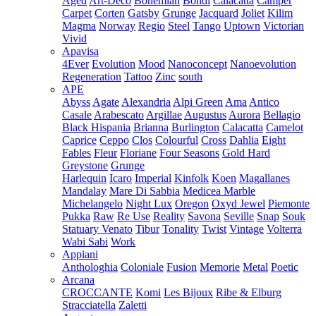
Aged
Art-Deco
Bohemian
Bondi
Calacatta
Camper
Carpet
Corten
Gatsby
Grunge
Jacquard
Joliet
Kilim
Magma
Norway
Regio
Steel
Tango
Uptown
Victorian
Vivid
Apavisa
4Ever
Evolution
Mood
Nanoconcept
Nanoevolution
Regeneration
Tattoo
Zinc
south
APE
Abyss
Agate
Alexandria
Alpi Green
Ama
Antico
Casale
Arabescato
Argillae
Augustus
Aurora
Bellagio
Black Hispania
Brianna
Burlington
Calacatta
Camelot
Caprice
Ceppo
Clos
Colourful
Cross
Dahlia
Eight
Fables
Fleur
Floriane
Four Seasons
Gold Hard
Greystone
Grunge
Harlequin
Icaro
Imperial
Kinfolk
Koen
Magallanes
Mandalay
Mare Di Sabbia
Medicea Marble
Michelangelo
Night Lux
Oregon
Oxyd Jewel
Piemonte
Pukka
Raw
Re Use
Reality
Savona
Seville
Snap
Souk
Statuary Venato
Tibur
Tonality
Twist
Vintage
Volterra
Wabi Sabi
Work
Appiani
Anthologhia
Coloniale
Fusion
Memorie
Metal
Poetic
Arcana
CROCCANTE
Komi
Les Bijoux
Ribe & Elburg
Stracciatella
Zaletti