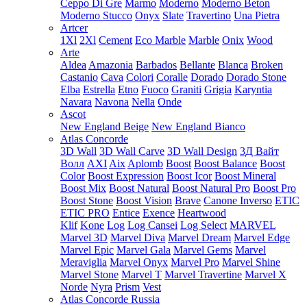
Ceppo Di Gre
Marmo
Moderno
Moderno Beton
Moderno Stucco
Onyx
Slate
Travertino
Una Pietra
Artcer
1Xl
2Xl
Cement
Eco Marble
Marble
Onix
Wood
Arte
Aldea
Amazonia
Barbados
Bellante
Blanca
Broken
Castanio
Cava
Colori
Coralle
Dorado
Dorado Stone
Elba
Estrella
Etno
Fuoco
Graniti
Grigia
Karyntia
Navara
Navona
Nella
Onde
Ascot
New England Beige
New England Bianco
Atlas Concorde
3D Wall
3D Wall Carve
3D Wall Design
3Д Вайт
Волл
AXI
Aix
Aplomb
Boost
Boost Balance
Boost
Color
Boost Expression
Boost Icor
Boost Mineral
Boost Mix
Boost Natural
Boost Natural Pro
Boost Pro
Boost Stone
Boost Vision
Brave
Canone Inverso
ETIC
ETIC PRO
Entice
Exence
Heartwood
Klif
Kone
Log
Log Cansei
Log Select
MARVEL
Marvel 3D
Marvel Diva
Marvel Dream
Marvel Edge
Marvel Epic
Marvel Gala
Marvel Gems
Marvel
Meraviglia
Marvel Onyx
Marvel Pro
Marvel Shine
Marvel Stone
Marvel T
Marvel Travertine
Marvel X
Norde
Nyra
Prism
Vest
Atlas Concorde Russia