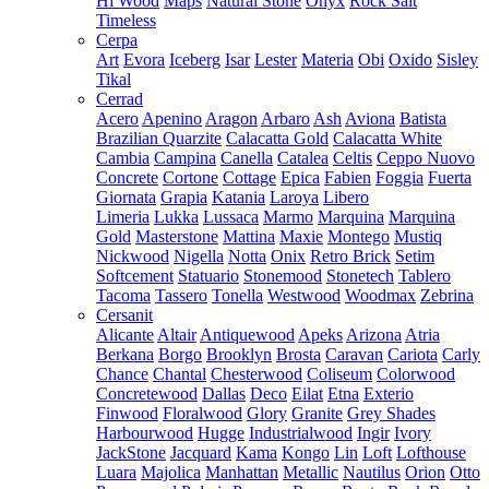
Hi Wood
Maps
Natural Stone
Onyx
Rock Salt
Timeless
Cerpa
Art
Evora
Iceberg
Isar
Lester
Materia
Obi
Oxido
Sisley
Tikal
Cerrad
Acero
Apenino
Aragon
Arbaro
Ash
Aviona
Batista
Brazilian Quarzite
Calacatta Gold
Calacatta White
Cambia
Campina
Canella
Catalea
Celtis
Ceppo Nuovo
Concrete
Cortone
Cottage
Epica
Fabien
Foggia
Fuerta
Giornata
Grapia
Katania
Laroya
Libero
Limeria
Lukka
Lussaca
Marmo
Marquina
Marquina
Gold
Masterstone
Mattina
Maxie
Montego
Mustiq
Nickwood
Nigella
Notta
Onix
Retro Brick
Setim
Softcement
Statuario
Stonemood
Stonetech
Tablero
Tacoma
Tassero
Tonella
Westwood
Woodmax
Zebrina
Cersanit
Alicante
Altair
Antiquewood
Apeks
Arizona
Atria
Berkana
Borgo
Brooklyn
Brosta
Caravan
Cariota
Carly
Chance
Chantal
Chesterwood
Coliseum
Colorwood
Concretewood
Dallas
Deco
Eilat
Etna
Exterio
Finwood
Floralwood
Glory
Granite
Grey Shades
Harbourwood
Hugge
Industrialwood
Ingir
Ivory
JackStone
Jacquard
Kama
Kongo
Lin
Loft
Lofthouse
Luara
Majolica
Manhattan
Metallic
Nautilus
Orion
Otto