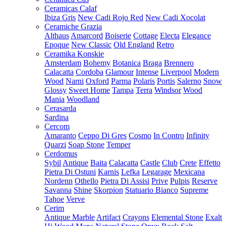
Ceramicas Calaf
Ibiza Gris
New Cadi Rojo Red
New Cadi Xocolat
Ceramiche Grazia
Althaus
Amarcord
Boiserie
Cottage
Electa
Elegance
Epoque
New Classic
Old England
Retro
Ceramika Konskie
Amsterdam
Bohemy
Botanica
Braga
Brennero
Calacatta
Cordoba
Glamour
Intense
Liverpool
Modern
Wood
Narni
Oxford
Parma
Polaris
Portis
Salerno
Snow
Glossy
Sweet Home
Tampa
Terra
Windsor
Wood
Mania
Woodland
Cerasarda
Sardina
Cercom
Amaranto
Ceppo Di Gres
Cosmo
In Contro
Infinity
Quarzi
Soap Stone
Temper
Cerdomus
Sybil
Antique
Baita
Calacatta
Castle
Club
Crete
Effetto
Pietra Di Ostuni
Karnis
Lefka
Legarage
Mexicana
Nordenn
Othello
Pietra Di Assisi
Prive
Pulpis
Reserve
Savanna
Shine
Skorpion
Statuario Bianco
Supreme
Tahoe
Verve
Cerim
Antique Marble
Artifact
Crayons
Elemental Stone
Exalt