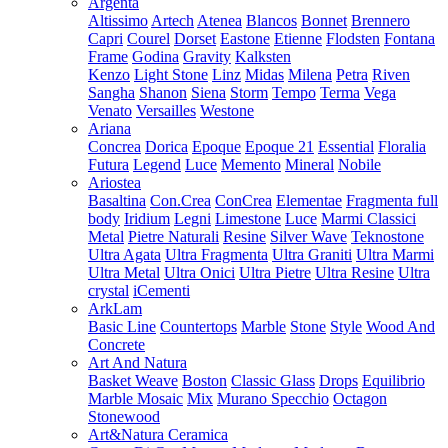
Argenta
Altissimo
Artech
Atenea
Blancos
Bonnet
Brennero
Capri
Courel
Dorset
Eastone
Etienne
Flodsten
Fontana
Frame
Godina
Gravity
Kalksten
Kenzo
Light Stone
Linz
Midas
Milena
Petra
Riven
Sangha
Shanon
Siena
Storm
Tempo
Terma
Vega
Venato
Versailles
Westone
Ariana
Concrea
Dorica
Epoque
Epoque 21
Essential
Floralia
Futura
Legend
Luce
Memento
Mineral
Nobile
Ariostea
Basaltina
Con.Crea
ConCrea
Elementae
Fragmenta full
body
Iridium
Legni
Limestone
Luce
Marmi Classici
Metal
Pietre Naturali
Resine
Silver Wave
Teknostone
Ultra Agata
Ultra Fragmenta
Ultra Graniti
Ultra Marmi
Ultra Metal
Ultra Onici
Ultra Pietre
Ultra Resine
Ultra
crystal
iCementi
ArkLam
Basic Line
Countertops
Marble
Stone
Style
Wood And
Concrete
Art And Natura
Basket Weave
Boston
Classic Glass
Drops
Equilibrio
Marble Mosaic
Mix
Murano Specchio
Octagon
Stonewood
Art&Natura Ceramica