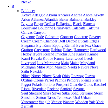
Neeko
B
Baldocer
Active
Adaggio
Akrom
Ancares
Andrea
Anore
Arkety
Arlon
Athenea
Atlantida
Baker
Balmoral
Barkley
Bayona
Bayur
Belfast
Bellagio-1
Black
Blancos
Boulevard
Boutonne
Brunswich
Calacatta
Calcutta
Canvas
Canyon
Cayenne
Code
Coliseum
Concept
Concrete
Coverty
Cream
Cream Chamber
Delf
Detroit
Ducale
Edges
Eleganza
Elyt
Enna
Epping
Eternal
Even
Fox
Grace
Grafton
Greystone
Habitat
Hakea
Hannover
Hardwood
Hedby
Hydra
Iceland
Invictus
June
Kaliva
Kamba
Kauri
Kavala
Kotibe
Kunny
Larchwood
Leeds
Liverpool
Lux Marmorea
Maia
Maine
Maryland
Michigan
Milos
Mon
Muretto
Naoki
Navora
Neve
Satin
Nexside
Nikea
Nimes
Niove
Noah
Ohio
Oneway
Otawa
Oxiline
Ozone
Parsel
Patmos
Pembrey
Pienza
Pierre
Piggot
Polaris
Portoro
Prospect
Quarzite
Quios
Raschel
Riscal
Riverdale
Rodano
Sanford
Savona
Seul
Shetland
Shira
Silver
Sitka
Solid
Statuario
Storm
Sunshine
Sutton
Tasos
Tennessee
Ural
Urban
Vancouver
Vanglih
Venice
Wacom
Wooden
Yale
York
Zermatt