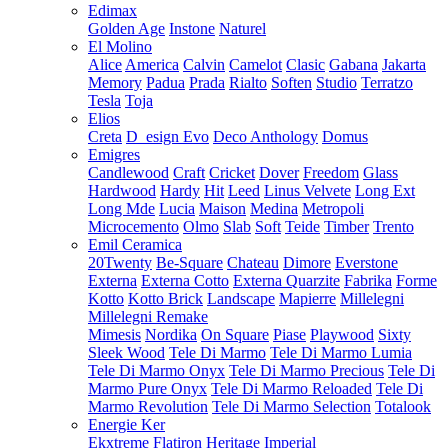
Edimax
Golden Age
Instone
Naturel
El Molino
Alice
America
Calvin
Camelot
Clasic
Gabana
Jakarta
Memory
Padua
Prada
Rialto
Soften
Studio
Terratzo
Tesla
Toja
Elios
Creta
D_esign Evo
Deco Anthology
Domus
Emigres
Candlewood
Craft
Cricket
Dover
Freedom
Glass
Hardwood
Hardy
Hit
Leed
Linus Velvete
Long Ext
Long Mde
Lucia
Maison
Medina
Metropoli
Microcemento
Olmo
Slab
Soft
Teide
Timber
Trento
Emil Ceramica
20Twenty
Be-Square
Chateau
Dimore
Everstone
Externa
Externa Cotto
Externa Quarzite
Fabrika
Forme
Kotto
Kotto Brick
Landscape
Mapierre
Millelegni
Millelegni Remake
Mimesis
Nordika
On Square
Piase
Playwood
Sixty
Sleek Wood
Tele Di Marmo
Tele Di Marmo Lumia
Tele Di Marmo Onyx
Tele Di Marmo Precious
Tele Di
Marmo Pure Onyx
Tele Di Marmo Reloaded
Tele Di
Marmo Revolution
Tele Di Marmo Selection
Totalook
Energie Ker
Ekxtreme
Flatiron
Heritage
Imperial