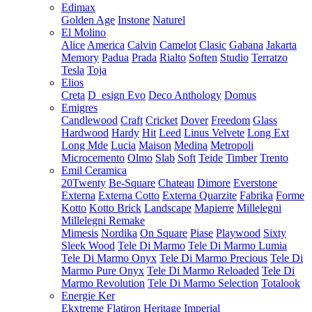
Edimax
Golden Age
Instone
Naturel
El Molino
Alice
America
Calvin
Camelot
Clasic
Gabana
Jakarta
Memory
Padua
Prada
Rialto
Soften
Studio
Terratzo
Tesla
Toja
Elios
Creta
D_esign Evo
Deco Anthology
Domus
Emigres
Candlewood
Craft
Cricket
Dover
Freedom
Glass
Hardwood
Hardy
Hit
Leed
Linus Velvete
Long Ext
Long Mde
Lucia
Maison
Medina
Metropoli
Microcemento
Olmo
Slab
Soft
Teide
Timber
Trento
Emil Ceramica
20Twenty
Be-Square
Chateau
Dimore
Everstone
Externa
Externa Cotto
Externa Quarzite
Fabrika
Forme
Kotto
Kotto Brick
Landscape
Mapierre
Millelegni
Millelegni Remake
Mimesis
Nordika
On Square
Piase
Playwood
Sixty
Sleek Wood
Tele Di Marmo
Tele Di Marmo Lumia
Tele Di Marmo Onyx
Tele Di Marmo Precious
Tele Di
Marmo Pure Onyx
Tele Di Marmo Reloaded
Tele Di
Marmo Revolution
Tele Di Marmo Selection
Totalook
Energie Ker
Ekxtreme
Flatiron
Heritage
Imperial