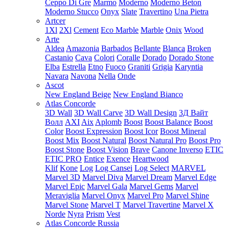
Ceppo Di Gre
Marmo
Moderno
Moderno Beton
Moderno Stucco
Onyx
Slate
Travertino
Una Pietra
Artcer
1Xl
2Xl
Cement
Eco Marble
Marble
Onix
Wood
Arte
Aldea
Amazonia
Barbados
Bellante
Blanca
Broken
Castanio
Cava
Colori
Coralle
Dorado
Dorado Stone
Elba
Estrella
Etno
Fuoco
Graniti
Grigia
Karyntia
Navara
Navona
Nella
Onde
Ascot
New England Beige
New England Bianco
Atlas Concorde
3D Wall
3D Wall Carve
3D Wall Design
3Д Вайт
Волл
AXI
Aix
Aplomb
Boost
Boost Balance
Boost
Color
Boost Expression
Boost Icor
Boost Mineral
Boost Mix
Boost Natural
Boost Natural Pro
Boost Pro
Boost Stone
Boost Vision
Brave
Canone Inverso
ETIC
ETIC PRO
Entice
Exence
Heartwood
Klif
Kone
Log
Log Cansei
Log Select
MARVEL
Marvel 3D
Marvel Diva
Marvel Dream
Marvel Edge
Marvel Epic
Marvel Gala
Marvel Gems
Marvel
Meraviglia
Marvel Onyx
Marvel Pro
Marvel Shine
Marvel Stone
Marvel T
Marvel Travertine
Marvel X
Norde
Nyra
Prism
Vest
Atlas Concorde Russia