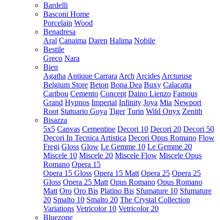
Bardelli
Basconi Home
Porcelain
Wood
Benadresa
Aral
Canaima
Daren
Halima
Nobile
Bestile
Greco
Nara
Bien
Agatha
Antique Carrara
Arch
Arcides
Arcturuse
Belgium Store
Beton
Bona Dea
Buxy
Calacatta
Caribou
Cemento
Concept
Daino Lienzo
Famous
Grand
Hypnos
Imperial
Infinity
Joya
Mia
Newport
Root
Statuario Goya
Tiger
Turin
Wild Onyx
Zenith
Bisazza
5x5
Canvas
Cementine
Decori 10
Decori 20
Decori 50
Decori In Tecnica Artistica
Decori Opus Romano
Flow
Fregi
Gloss
Glow
Le Gemme 10
Le Gemme 20
Miscele 10
Miscele 20
Miscele Flow
Miscele Opus
Romano
Opera 15
Opera 15 Gloss
Opera 15 Matt
Opera 25
Opera 25
Gloss
Opera 25 Matt
Opus Romano
Opus Romano
Matt
Oro
Oro Bis
Platino Bis
Sfumature 10
Sfumature
20
Smalto 10
Smalto 20
The Crystal Collection
Variations
Vetricolor 10
Vetricolor 20
Bluezone