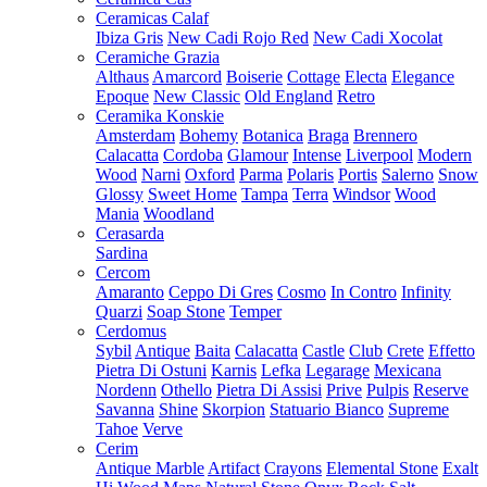
Ceramicas Calaf
Ibiza Gris
New Cadi Rojo Red
New Cadi Xocolat
Ceramiche Grazia
Althaus
Amarcord
Boiserie
Cottage
Electa
Elegance
Epoque
New Classic
Old England
Retro
Ceramika Konskie
Amsterdam
Bohemy
Botanica
Braga
Brennero
Calacatta
Cordoba
Glamour
Intense
Liverpool
Modern
Wood
Narni
Oxford
Parma
Polaris
Portis
Salerno
Snow
Glossy
Sweet Home
Tampa
Terra
Windsor
Wood
Mania
Woodland
Cerasarda
Sardina
Cercom
Amaranto
Ceppo Di Gres
Cosmo
In Contro
Infinity
Quarzi
Soap Stone
Temper
Cerdomus
Sybil
Antique
Baita
Calacatta
Castle
Club
Crete
Effetto
Pietra Di Ostuni
Karnis
Lefka
Legarage
Mexicana
Nordenn
Othello
Pietra Di Assisi
Prive
Pulpis
Reserve
Savanna
Shine
Skorpion
Statuario Bianco
Supreme
Tahoe
Verve
Cerim
Antique Marble
Artifact
Crayons
Elemental Stone
Exalt