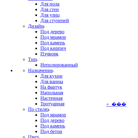
Для пола
Для стен
Для улиц
Для ступеней
Дизайн
Под дерево
Под мрамор
Под камень
Под кирпич
Пэчворк
Тип
Неполированный
Назначение
Для кухни
Для ванны
На фартук
Напольная
Настенная
Тротуарная
+ ���
По стилю
Под мрамор
Под дерево
Под камень
Под бетон
Цвет