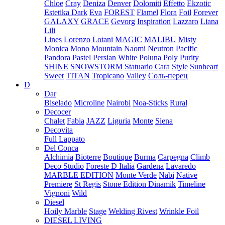
Chloe
Cray
Deniza
Denver
Dolomiti
Effetto
Ekzotic
Estetika Dark
Eva
FOREST
Flamel
Flora
Foil
Forever
GALAXY
GRACE
Gevorg
Inspiration
Lazzaro
Liana
Lili
Lines
Lorenzo
Lotani
MAGIC
MALIBU
Misty
Monica
Mono
Mountain
Naomi
Neutron
Pacific
Pandora
Pastel
Persian White
Poluna
Poly
Purity
SHINE
SNOWSTORM
Statuario Cara
Style
Sunheart
Sweet
TITAN
Tropicano
Valley
Соль-перец
D
Dar
Biselado
Microline
Nairobi
Noa-Sticks
Rural
Decocer
Chalet
Fabia
JAZZ
Liguria
Monte
Siena
Decovita
Full Lappato
Del Conca
Alchimia
Bioterre
Boutique
Burma
Carpegna
Climb
Deco Studio
Foreste D Italia
Gardena
Lavaredo
MARBLE EDITION
Monte Verde
Nabi
Native
Premiere
St Regis
Stone Edition Dinamik
Timeline
Vignoni
Wild
Diesel
Hoily Marble
Stage
Welding Rivest
Wrinkle Foil
DIESEL LIVING