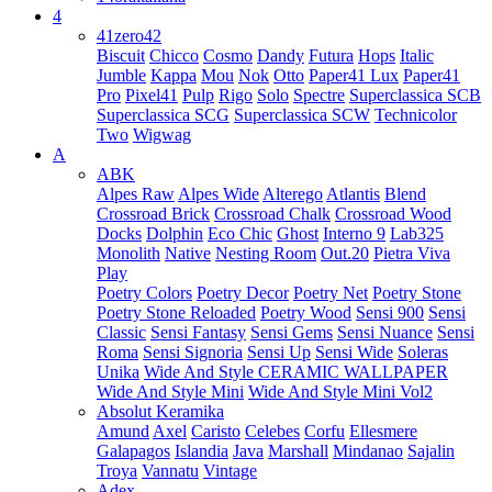
4
41zero42
Biscuit
Chicco
Cosmo
Dandy
Futura
Hops
Italic
Jumble
Kappa
Mou
Nok
Otto
Paper41 Lux
Paper41
Pro
Pixel41
Pulp
Rigo
Solo
Spectre
Superclassica SCB
Superclassica SCG
Superclassica SCW
Technicolor
Two
Wigwag
A
ABK
Alpes Raw
Alpes Wide
Alterego
Atlantis
Blend
Crossroad Brick
Crossroad Chalk
Crossroad Wood
Docks
Dolphin
Eco Chic
Ghost
Interno 9
Lab325
Monolith
Native
Nesting Room
Out.20
Pietra Viva
Play
Poetry Colors
Poetry Decor
Poetry Net
Poetry Stone
Poetry Stone Reloaded
Poetry Wood
Sensi 900
Sensi
Classic
Sensi Fantasy
Sensi Gems
Sensi Nuance
Sensi
Roma
Sensi Signoria
Sensi Up
Sensi Wide
Soleras
Unika
Wide And Style CERAMIC WALLPAPER
Wide And Style Mini
Wide And Style Mini Vol2
Absolut Keramika
Amund
Axel
Caristo
Celebes
Corfu
Ellesmere
Galapagos
Islandia
Java
Marshall
Mindanao
Sajalin
Troya
Vannatu
Vintage
Adex