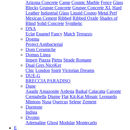
Arizona Concrete
Camp
Cosmic Marble
Fence
Glass
Blocks
Grunge Concrete
Grunge Concrete XL
Hard
Leather
Industrial Glass
Liquid Cosmo
Metal Perf
Mexican Cement
Ribbed
Ribbed Oxide
Shades of
Blind
Solid Concrete
Synthetic
DNA
Eclat
Enamel
Fancy
Match
Terrazzo
Dogma
Project Antibacterial
Dom Ceramiche
Domus Linea
Imperi
Piazza
Pietra
Strade Romane
Dual Gres NiceKer
Chic
London
Spirit
Victorian Dreams
DUE-G
BRECCIA PARADISO
Dune
Agadir
Amazonite
Ardesia
Baikal
Calacatta
Caronte
Cremabella
Diurne
Flat
Kit-Kat Mosaic
Leonardo
Mintons
Nusa
Quercus
Selene
Zement
Durstone
Indiga
Dvomo
Adrenaline
Ghost
Modular
Montecarlo
E