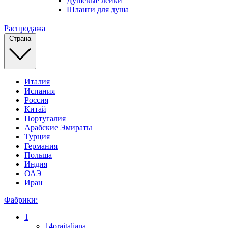
Душевые лейки
Шланги для душа
Распродажа
Страна
Италия
Испания
Россия
Китай
Португалия
Арабские Эмираты
Турция
Германия
Польша
Индия
ОАЭ
Иран
Фабрики:
1
14oraitaliana