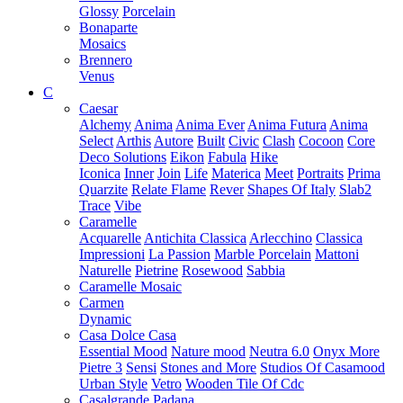
Glossy
Porcelain
Bonaparte
Mosaics
Brennero
Venus
C
Caesar
Alchemy
Anima
Anima Ever
Anima Futura
Anima
Select
Arthis
Autore
Built
Civic
Clash
Cocoon
Core
Deco Solutions
Eikon
Fabula
Hike
Iconica
Inner
Join
Life
Materica
Meet
Portraits
Prima
Quarzite
Relate Flame
Rever
Shapes Of Italy
Slab2
Trace
Vibe
Caramelle
Acquarelle
Antichita Classica
Arlecchino
Classica
Impressioni
La Passion
Marble Porcelain
Mattoni
Naturelle
Pietrine
Rosewood
Sabbia
Caramelle Mosaic
Carmen
Dynamic
Casa Dolce Casa
Essential Mood
Nature mood
Neutra 6.0
Onyx More
Pietre 3
Sensi
Stones and More
Studios Of Casamood
Urban Style
Vetro
Wooden Tile Of Cdc
Casalgrande Padana