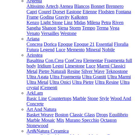
Argenta
Altissimo
Artech
Atenea
Blancos
Bonnet
Brennero
Capri
Courel
Dorset
Eastone
Etienne
Flodsten
Fontana
Frame
Godina
Gravity
Kalksten
Kenzo
Light Stone
Linz
Midas
Milena
Petra
Riven
Sangha
Shanon
Siena
Storm
Tempo
Terma
Vega
Venato
Versailles
Westone
Ariana
Concrea
Dorica
Epoque
Epoque 21
Essential
Floralia
Futura
Legend
Luce
Memento
Mineral
Nobile
Ariostea
Basaltina
Con.Crea
ConCrea
Elementae
Fragmenta full
body
Iridium
Legni
Limestone
Luce
Marmi Classici
Metal
Pietre Naturali
Resine
Silver Wave
Teknostone
Ultra Agata
Ultra Fragmenta
Ultra Graniti
Ultra Marmi
Ultra Metal
Ultra Onici
Ultra Pietre
Ultra Resine
Ultra
crystal
iCementi
ArkLam
Basic Line
Countertops
Marble
Stone
Style
Wood And
Concrete
Art And Natura
Basket Weave
Boston
Classic Glass
Drops
Equilibrio
Marble Mosaic
Mix
Murano Specchio
Octagon
Stonewood
Art&Natura Ceramica