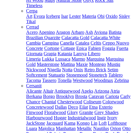
Hi Wood
Maps
Natural Stone
Onyx
Rock Salt
Timeless
Cerpa
Art
Evora
Iceberg
Isar
Lester
Materia
Obi
Oxido
Sisley
Tikal
Cerrad
Acero
Apenino
Aragon
Arbaro
Ash
Aviona
Batista
Brazilian Quarzite
Calacatta Gold
Calacatta White
Cambia
Campina
Canella
Catalea
Celtis
Ceppo Nuovo
Concrete
Cortone
Cottage
Epica
Fabien
Foggia
Fuerta
Giornata
Grapia
Katania
Laroya
Libero
Limeria
Lukka
Lussaca
Marmo
Marquina
Marquina
Gold
Masterstone
Mattina
Maxie
Montego
Mustiq
Nickwood
Nigella
Notta
Onix
Retro Brick
Setim
Softcement
Statuario
Stonemood
Stonetech
Tablero
Tacoma
Tassero
Tonella
Westwood
Woodmax
Zebrina
Cersanit
Alicante
Altair
Antiquewood
Apeks
Arizona
Atria
Berkana
Borgo
Brooklyn
Brosta
Caravan
Cariota
Carly
Chance
Chantal
Chesterwood
Coliseum
Colorwood
Concretewood
Dallas
Deco
Eilat
Etna
Exterio
Finwood
Floralwood
Glory
Granite
Grey Shades
Harbourwood
Hugge
Industrialwood
Ingir
Ivory
JackStone
Jacquard
Kama
Kongo
Lin
Loft
Lofthouse
Luara
Majolica
Manhattan
Metallic
Nautilus
Orion
Otto