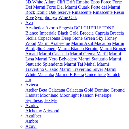
3D White
Allure
Cliff
Drift
Empire
Epos
Force
Forte
Dei Marmi
Forte Dei Marmi Quark
Forte dei Marmi
Rock
Iconic
Oak reserve
Rinascente
Rinascente Resin
Rive
Symphonyx
Wine Oak
Ava
Aesthetica
Avorio Segesta
BOLGHERI STONE
Bianco Imperiale
Black Gold
Breccia Capraia
Breccia
Sicilia
Copacabana
Deep Stone
Green Sky
Honey
Wood
Marmi Arabesque
Marmi Azul Macauba
Marmi
Bardiglio Cenere
Marmi Bianco Bernini
Marmi Bronze
Amani
Marmi Calacatta
Marmi Crema Marfil
Marmi
Lasa
Marmi Nero Belvedere
Marmi Statuario
Marmi
Statuario Splendente
Marmi Taj Mahal
Marmi
Travertino Classic
Marmi Travertino Silver
Marmi
White Macauba
Marmo E Pietra
Onice Iride
Scratch
Up
Azteca
Atelier
Beta Calacatta
Calacatta Gold
Domino
Ground
Habitat
Moonland
Moonlight
Passion
Penelope
Synthesis
Textyle
Azulev
Alchemy
Artwood
Azuliber
Ambre
Azuvi