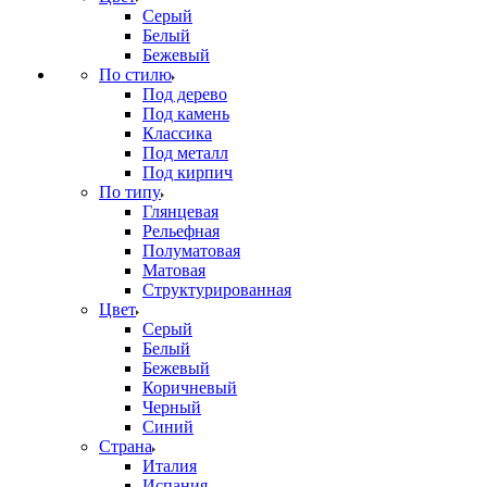
Серый
Белый
Бежевый
По стилю
Под дерево
Под камень
Классика
Под металл
Под кирпич
По типу
Глянцевая
Рельефная
Полуматовая
Матовая
Структурированная
Цвет
Серый
Белый
Бежевый
Коричневый
Черный
Синий
Страна
Италия
Испания