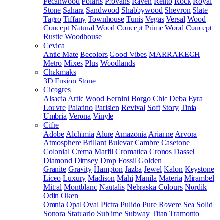
Pecanwood
Polaris
Provans
Raven
Rento
Rock
Royal
Stone
Sahara
Sandwood
Shabbywood
Shevron
Slate
Tagro
Tiffany
Townhouse
Tunis
Vegas
Versal
Wood
Concept Natural
Wood Concept Prime
Wood Concept
Rustic
Woodhouse
Cevica
Antic Mate
Becolors
Good Vibes
MARRAKECH
Metro
Mixes
Plus
Woodlands
Chakmaks
3D Fusion Stone
Cicogres
Alsacia
Artic Wood
Bernini
Borgo
Chic
Deba
Eyra
Louvre
Palatino
Parisien
Revival
Soft
Story
Tinia
Umbria
Verona
Vinyle
Cifre
Adobe
Alchimia
Alure
Amazonia
Arianne
Arvora
Atmosphere
Brillant
Bulevar
Cambre
Casetone
Colonial
Crema Marfil
Cromatica
Cronos
Dassel
Diamond
Dimsey
Drop
Fossil
Golden
Granite
Gravity
Hampton
Jazba
Jewel
Kalon
Keystone
Liceo
Luxury
Madison
Mahi
Manila
Materia
Mirambel
Mitral
Montblanc
Nautalis
Nebraska Colours
Nordik
Odin
Oken
Omnia
Opal
Oval
Pietra
Pulido
Pure
Rovere
Sea
Solid
Sonora
Statuario
Sublime
Subway
Titan
Tramonto