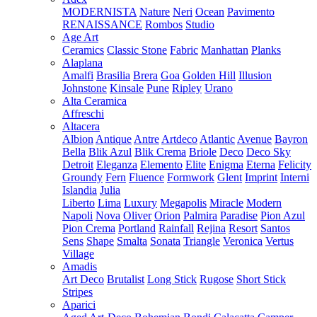
MODERNISTA
Nature
Neri
Ocean
Pavimento
RENAISSANCE
Rombos
Studio
Age Art
Ceramics
Classic Stone
Fabric
Manhattan
Planks
Alaplana
Amalfi
Brasilia
Brera
Goa
Golden Hill
Illusion
Johnstone
Kinsale
Pune
Ripley
Urano
Alta Ceramica
Affreschi
Altacera
Albion
Antique
Antre
Artdeco
Atlantic
Avenue
Bayron
Bella
Blik Azul
Blik Crema
Briole
Deco
Deco Sky
Detroit
Eleganza
Elemento
Elite
Enigma
Eterna
Felicity
Groundy
Fern
Fluence
Formwork
Glent
Imprint
Interni
Islandia
Julia
Liberto
Lima
Luxury
Megapolis
Miracle
Modern
Napoli
Nova
Oliver
Orion
Palmira
Paradise
Pion Azul
Pion Crema
Portland
Rainfall
Rejina
Resort
Santos
Sens
Shape
Smalta
Sonata
Triangle
Veronica
Vertus
Village
Amadis
Art Deco
Brutalist
Long Stick
Rugose
Short Stick
Stripes
Aparici