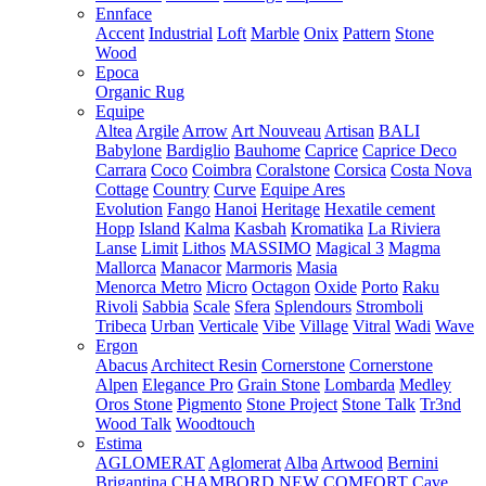
Ennface
Accent
Industrial
Loft
Marble
Onix
Pattern
Stone
Wood
Epoca
Organic Rug
Equipe
Altea
Argile
Arrow
Art Nouveau
Artisan
BALI
Babylone
Bardiglio
Bauhome
Caprice
Caprice Deco
Carrara
Coco
Coimbra
Coralstone
Corsica
Costa Nova
Cottage
Country
Curve
Equipe Ares
Evolution
Fango
Hanoi
Heritage
Hexatile cement
Hopp
Island
Kalma
Kasbah
Kromatika
La Riviera
Lanse
Limit
Lithos
MASSIMO
Magical 3
Magma
Mallorca
Manacor
Marmoris
Masia
Menorca
Metro
Micro
Octagon
Oxide
Porto
Raku
Rivoli
Sabbia
Scale
Sfera
Splendours
Stromboli
Tribeca
Urban
Verticale
Vibe
Village
Vitral
Wadi
Wave
Ergon
Abacus
Architect Resin
Cornerstone
Cornerstone
Alpen
Elegance Pro
Grain Stone
Lombarda
Medley
Oros Stone
Pigmento
Stone Project
Stone Talk
Tr3nd
Wood Talk
Woodtouch
Estima
AGLOMERAT
Aglomerat
Alba
Artwood
Bernini
Brigantina
CHAMBORD NEW
COMFORT
Cave