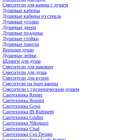
Смесители для ванны с душем
Душевые кабины
Душевые кабины из стекла
Душевые уголки
Душевые двери
Душевые поддоны
Душевые стойки
Душевые панели
Верхние души
Душевые лейки
Шланги для душа
Смесители для раковин
Смесители для душа
Смесители для кухни
Смесители на борт ванны
Смесители с гигиеническим душем
Сантехника Remer
Сантехника Bossini
Сантехника Gessi
Сантехника IB Rubinetti
Сантехника Giulini
Сантехника Nikolazzi
Сантехника Cisal
Сантехника Cea Design
Сантехника Fima Carlo frattini