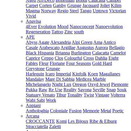
Aged
Art-Deco
Bohemian
Bondi
Calacatta
Camper
Carpet
Corten
Gatsby
Grunge
Jacquard
Joliet
Kilim
Magma
Norway
Regio
Steel
Tango
Uptown
Victorian
Vivid
Apavisa
4Ever
Evolution
Mood
Nanoconcept
Nanoevolution
Regeneration
Tattoo
Zinc
south
APE
Abyss
Agate
Alexandria
Alpi Green
Ama
Antico
Casale
Arabescato
Argillae
Augustus
Aurora
Bellagio
Black Hispania
Brianna
Burlington
Calacatta
Camelot
Caprice
Ceppo
Clos
Colourful
Cross
Dahlia
Eight
Fables
Fleur
Floriane
Four Seasons
Gold Hard
Greystone
Grunge
Harlequin
Icaro
Imperial
Kinfolk
Koen
Magallanes
Mandalay
Mare Di Sabbia
Medicea Marble
Michelangelo
Night Lux
Oregon
Oxyd Jewel
Piemonte
Pukka
Raw
Re Use
Reality
Savona
Seville
Snap
Souk
Statuary Venato
Tibur
Tonality
Twist
Vintage
Volterra
Wabi Sabi
Work
Appiani
Anthologhia
Coloniale
Fusion
Memorie
Metal
Poetic
Arcana
CROCCANTE
Komi
Les Bijoux
Ribe & Elburg
Stracciatella
Zaletti