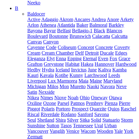
Neeko
B
Baldocer
Active
Adaggio
Akrom
Ancares
Andrea
Anore
Arkety
Arlon
Athenea
Atlantida
Baker
Balmoral
Barkley
Bayona
Bayur
Belfast
Bellagio-1
Black
Blancos
Boulevard
Boutonne
Brunswich
Calacatta
Calcutta
Canvas
Canyon
Cayenne
Code
Coliseum
Concept
Concrete
Coverty
Cream
Cream Chamber
Delf
Detroit
Ducale
Edges
Eleganza
Elyt
Enna
Epping
Eternal
Even
Fox
Grace
Grafton
Greystone
Habitat
Hakea
Hannover
Hardwood
Hedby
Hydra
Iceland
Invictus
June
Kaliva
Kamba
Kauri
Kavala
Kotibe
Kunny
Larchwood
Leeds
Liverpool
Lux Marmorea
Maia
Maine
Maryland
Michigan
Milos
Mon
Muretto
Naoki
Navora
Neve
Satin
Nexside
Nikea
Nimes
Niove
Noah
Ohio
Oneway
Otawa
Oxiline
Ozone
Parsel
Patmos
Pembrey
Pienza
Pierre
Piggot
Polaris
Portoro
Prospect
Quarzite
Quios
Raschel
Riscal
Riverdale
Rodano
Sanford
Savona
Seul
Shetland
Shira
Silver
Sitka
Solid
Statuario
Storm
Sunshine
Sutton
Tasos
Tennessee
Ural
Urban
Vancouver
Vanglih
Venice
Wacom
Wooden
Yale
York
Zermatt