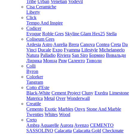
Tribe
Urban
Venetian
Vodevil
Cisa Ceramiche
Liberty
Click
Tempo And Inspire
Codicer
Evoque
Roble Gres
Skyline Glam Hex25
Stella
Coliseum Gres
Ardesia
Astro
Aurelia
Brera
Canova
Contea
Creta
Da
Vinci
Ducale
Expo
Fyamma
Lifestyle
Michelangelo
Natura
Palladio
Riviera
San Siro
Бормио
Вивальди
Лирика
Монца
Рим
Саленто
Тиволи
Colli
Byron
Colorker
Tangram
Cotto d'Este
Black-White
Cement Project
Cluny
Exedra
Limestone
Materica
Metal
Over
Wonderwall
Creatile
Cemento
Exotic
Marbles
Onyx
Stone And Marble
Twenties
Whites
Wood
Creto
Ambra
Aquarelle
Aurora
Avenzo
CEMENTO
SASSOLINO
Calacatta
Calacatta Gold
Checkmate