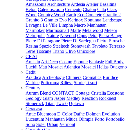
Amazzonia
Architecture
Ardesia
Atelier
Basaltina
Beton
Caleidoscopio
Cemento
Chalon
Citta
Class
Wood
Country Wood
Earth
Eco Concrete
Granito 2
Granito 3
Granito Evo
Kerinox
Kontinua
Landscape
Lavagna
Le Ville
Limpha
Macro
Manhattan
Marmoker
Marmosmart
Marte
Metalwood
Meteor
Metropolis
Nature
Newood
Opus
Petra
Pietra Bauge
Pietre Di Paragone
Pietre Di Sardegna
Pietre Etrusche
Resina
Spazio
Steeltech
Stonewash
Tavolato
Terrazzo
Terre Toscane
Titano
Ulivo
Unicolore
CE.SI
Antislip
Art Deco
Cosmo
Epoque
Fantasie
Full Body
Lucidi
Matt
Mosaici Atlantica
Mosaici Hellas
Ottagono
Cedit
Araldica
Archeologie
Chimera
Cromatica
Euridice
Matrice
Policroma
Rilievi
Storie
Tesori
Century
Aurum
Blend
CONTACT
Cottage
Cristalia
Ecostone
Geology
Glam
Jasper
Medley
Reaction
Rocknest
Stonerock
Titan
Two 0
Uptown
Ceracasa
Antic
Bluemoon
D Color
Dafne
Dolmen
Evolution
Lucentum
Manhattan
Mitica
Olimpia
Porto
Portobello
Soho
Solei
Urban
Vermont
Ceramica Cas