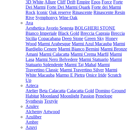
3D White
Allure
Cliff
Drift
Empire
Epos
Force
Forte
Dei Marmi
Forte Dei Marmi Quark
Forte dei Marmi
Rock
Iconic
Oak reserve
Rinascente
Rinascente Resin
Rive
Symphonyx
Wine Oak
Ava
Aesthetica
Avorio Segesta
BOLGHERI STONE
Bianco Imperiale
Black Gold
Breccia Capraia
Breccia
Sicilia
Copacabana
Deep Stone
Green Sky
Honey
Wood
Marmi Arabesque
Marmi Azul Macauba
Marmi
Bardiglio Cenere
Marmi Bianco Bernini
Marmi Bronze
Amani
Marmi Calacatta
Marmi Crema Marfil
Marmi
Lasa
Marmi Nero Belvedere
Marmi Statuario
Marmi
Statuario Splendente
Marmi Taj Mahal
Marmi
Travertino Classic
Marmi Travertino Silver
Marmi
White Macauba
Marmo E Pietra
Onice Iride
Scratch
Up
Azteca
Atelier
Beta Calacatta
Calacatta Gold
Domino
Ground
Habitat
Moonland
Moonlight
Passion
Penelope
Synthesis
Textyle
Azulev
Alchemy
Artwood
Azuliber
Ambre
Azuvi