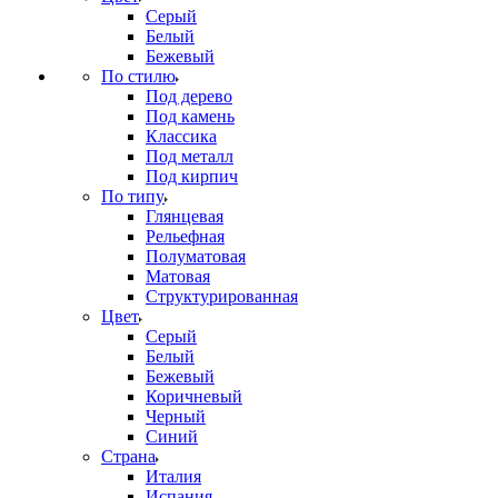
Серый
Белый
Бежевый
По стилю
Под дерево
Под камень
Классика
Под металл
Под кирпич
По типу
Глянцевая
Рельефная
Полуматовая
Матовая
Структурированная
Цвет
Серый
Белый
Бежевый
Коричневый
Черный
Синий
Страна
Италия
Испания