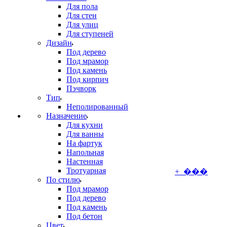
Для пола
Для стен
Для улиц
Для ступеней
Дизайн
Под дерево
Под мрамор
Под камень
Под кирпич
Пэчворк
Тип
Неполированный
Назначение
Для кухни
Для ванны
На фартук
Напольная
Настенная
Тротуарная
+ ���
По стилю
Под мрамор
Под дерево
Под камень
Под бетон
Цвет