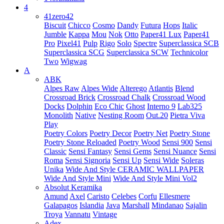
4
41zero42
Biscuit
Chicco
Cosmo
Dandy
Futura
Hops
Italic
Jumble
Kappa
Mou
Nok
Otto
Paper41 Lux
Paper41
Pro
Pixel41
Pulp
Rigo
Solo
Spectre
Superclassica SCB
Superclassica SCG
Superclassica SCW
Technicolor
Two
Wigwag
A
ABK
Alpes Raw
Alpes Wide
Alterego
Atlantis
Blend
Crossroad Brick
Crossroad Chalk
Crossroad Wood
Docks
Dolphin
Eco Chic
Ghost
Interno 9
Lab325
Monolith
Native
Nesting Room
Out.20
Pietra Viva
Play
Poetry Colors
Poetry Decor
Poetry Net
Poetry Stone
Poetry Stone Reloaded
Poetry Wood
Sensi 900
Sensi
Classic
Sensi Fantasy
Sensi Gems
Sensi Nuance
Sensi
Roma
Sensi Signoria
Sensi Up
Sensi Wide
Soleras
Unika
Wide And Style CERAMIC WALLPAPER
Wide And Style Mini
Wide And Style Mini Vol2
Absolut Keramika
Amund
Axel
Caristo
Celebes
Corfu
Ellesmere
Galapagos
Islandia
Java
Marshall
Mindanao
Sajalin
Troya
Vannatu
Vintage
Adex