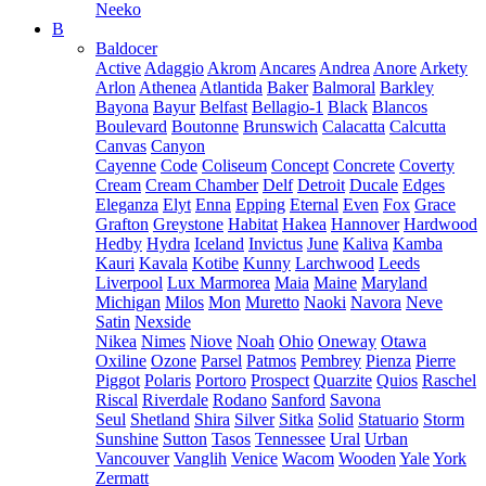
Neeko
B
Baldocer
Active
Adaggio
Akrom
Ancares
Andrea
Anore
Arkety
Arlon
Athenea
Atlantida
Baker
Balmoral
Barkley
Bayona
Bayur
Belfast
Bellagio-1
Black
Blancos
Boulevard
Boutonne
Brunswich
Calacatta
Calcutta
Canvas
Canyon
Cayenne
Code
Coliseum
Concept
Concrete
Coverty
Cream
Cream Chamber
Delf
Detroit
Ducale
Edges
Eleganza
Elyt
Enna
Epping
Eternal
Even
Fox
Grace
Grafton
Greystone
Habitat
Hakea
Hannover
Hardwood
Hedby
Hydra
Iceland
Invictus
June
Kaliva
Kamba
Kauri
Kavala
Kotibe
Kunny
Larchwood
Leeds
Liverpool
Lux Marmorea
Maia
Maine
Maryland
Michigan
Milos
Mon
Muretto
Naoki
Navora
Neve
Satin
Nexside
Nikea
Nimes
Niove
Noah
Ohio
Oneway
Otawa
Oxiline
Ozone
Parsel
Patmos
Pembrey
Pienza
Pierre
Piggot
Polaris
Portoro
Prospect
Quarzite
Quios
Raschel
Riscal
Riverdale
Rodano
Sanford
Savona
Seul
Shetland
Shira
Silver
Sitka
Solid
Statuario
Storm
Sunshine
Sutton
Tasos
Tennessee
Ural
Urban
Vancouver
Vanglih
Venice
Wacom
Wooden
Yale
York
Zermatt