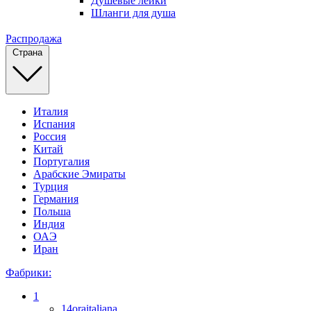
Душевые лейки
Шланги для душа
Распродажа
Страна
Италия
Испания
Россия
Китай
Португалия
Арабские Эмираты
Турция
Германия
Польша
Индия
ОАЭ
Иран
Фабрики:
1
14oraitaliana