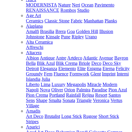
MODERNISTA
Nature
Neri
Ocean
Pavimento
RENAISSANCE
Rombos
Studio
Age Art
Ceramics
Classic Stone
Fabric
Manhattan
Planks
Alaplana
Amalfi
Brasilia
Brera
Goa
Golden Hill
Illusion
Johnstone
Kinsale
Pune
Ripley
Urano
Alta Ceramica
Affreschi
Altacera
Albion
Antique
Antre
Artdeco
Atlantic
Avenue
Bayron
Bella
Blik Azul
Blik Crema
Briole
Deco
Deco Sky
Detroit
Eleganza
Elemento
Elite
Enigma
Eterna
Felicity
Groundy
Fern
Fluence
Formwork
Glent
Imprint
Interni
Islandia
Julia
Liberto
Lima
Luxury
Megapolis
Miracle
Modern
Napoli
Nova
Oliver
Orion
Palmira
Paradise
Pion Azul
Pion Crema
Portland
Rainfall
Rejina
Resort
Santos
Sens
Shape
Smalta
Sonata
Triangle
Veronica
Vertus
Village
Amadis
Art Deco
Brutalist
Long Stick
Rugose
Short Stick
Stripes
Aparici