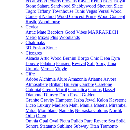
Pecanwood
Polaris
Provans
Raven
Rento
Rock
Royal
Stone
Sahara
Sandwood
Shabbywood
Shevron
Slate
Tagro
Tiffany
Townhouse
Tunis
Vegas
Versal
Wood
Concept Natural
Wood Concept Prime
Wood Concept
Rustic
Woodhouse
Cevica
Antic Mate
Becolors
Good Vibes
MARRAKECH
Metro
Mixes
Plus
Woodlands
Chakmaks
3D Fusion Stone
Cicogres
Alsacia
Artic Wood
Bernini
Borgo
Chic
Deba
Eyra
Louvre
Palatino
Parisien
Revival
Soft
Story
Tinia
Umbria
Verona
Vinyle
Cifre
Adobe
Alchimia
Alure
Amazonia
Arianne
Arvora
Atmosphere
Brillant
Bulevar
Cambre
Casetone
Colonial
Crema Marfil
Cromatica
Cronos
Dassel
Diamond
Dimsey
Drop
Fossil
Golden
Granite
Gravity
Hampton
Jazba
Jewel
Kalon
Keystone
Liceo
Luxury
Madison
Mahi
Manila
Materia
Mirambel
Mitral
Montblanc
Nautalis
Nebraska Colours
Nordik
Odin
Oken
Omnia
Opal
Oval
Pietra
Pulido
Pure
Rovere
Sea
Solid
Sonora
Statuario
Sublime
Subway
Titan
Tramonto