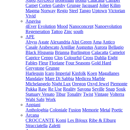
Aged
Art-Deco
Bohemian
Bondi
Calacatta
Camper
Carpet
Corten
Gatsby
Grunge
Jacquard
Joliet
Kilim
Magma
Norway
Regio
Steel
Tango
Uptown
Victorian
Vivid
Apavisa
4Ever
Evolution
Mood
Nanoconcept
Nanoevolution
Regeneration
Tattoo
Zinc
south
APE
Abyss
Agate
Alexandria
Alpi Green
Ama
Antico
Casale
Arabescato
Argillae
Augustus
Aurora
Bellagio
Black Hispania
Brianna
Burlington
Calacatta
Camelot
Caprice
Ceppo
Clos
Colourful
Cross
Dahlia
Eight
Fables
Fleur
Floriane
Four Seasons
Gold Hard
Greystone
Grunge
Harlequin
Icaro
Imperial
Kinfolk
Koen
Magallanes
Mandalay
Mare Di Sabbia
Medicea Marble
Michelangelo
Night Lux
Oregon
Oxyd Jewel
Piemonte
Pukka
Raw
Re Use
Reality
Savona
Seville
Snap
Souk
Statuary Venato
Tibur
Tonality
Twist
Vintage
Volterra
Wabi Sabi
Work
Appiani
Anthologhia
Coloniale
Fusion
Memorie
Metal
Poetic
Arcana
CROCCANTE
Komi
Les Bijoux
Ribe & Elburg
Stracciatella
Zaletti