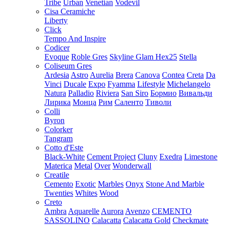
Tribe
Urban
Venetian
Vodevil
Cisa Ceramiche
Liberty
Click
Tempo And Inspire
Codicer
Evoque
Roble Gres
Skyline Glam Hex25
Stella
Coliseum Gres
Ardesia
Astro
Aurelia
Brera
Canova
Contea
Creta
Da
Vinci
Ducale
Expo
Fyamma
Lifestyle
Michelangelo
Natura
Palladio
Riviera
San Siro
Бормио
Вивальди
Лирика
Монца
Рим
Саленто
Тиволи
Colli
Byron
Colorker
Tangram
Cotto d'Este
Black-White
Cement Project
Cluny
Exedra
Limestone
Materica
Metal
Over
Wonderwall
Creatile
Cemento
Exotic
Marbles
Onyx
Stone And Marble
Twenties
Whites
Wood
Creto
Ambra
Aquarelle
Aurora
Avenzo
CEMENTO
SASSOLINO
Calacatta
Calacatta Gold
Checkmate