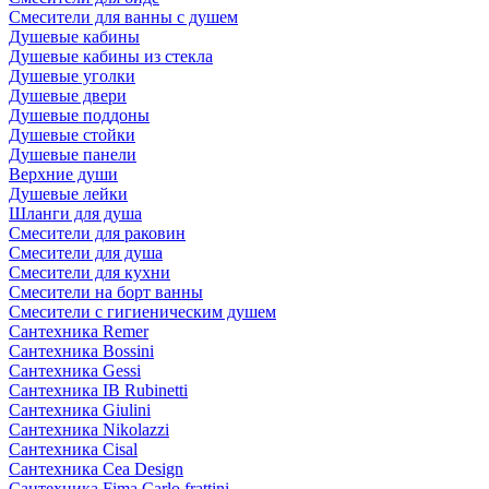
Смесители для ванны с душем
Душевые кабины
Душевые кабины из стекла
Душевые уголки
Душевые двери
Душевые поддоны
Душевые стойки
Душевые панели
Верхние души
Душевые лейки
Шланги для душа
Смесители для раковин
Смесители для душа
Смесители для кухни
Смесители на борт ванны
Смесители с гигиеническим душем
Сантехника Remer
Сантехника Bossini
Сантехника Gessi
Сантехника IB Rubinetti
Сантехника Giulini
Сантехника Nikolazzi
Сантехника Cisal
Сантехника Cea Design
Сантехника Fima Carlo frattini