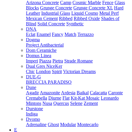
Arizona Concrete
Camp
Cosmic Marble
Fence
Glass
Blocks
Grunge Concrete
Grunge Concrete XL
Hard
Leather
Industrial Glass
Liquid Cosmo
Metal Perf
Mexican Cement
Ribbed
Ribbed Oxide
Shades of
Blind
Solid Concrete
Synthetic
DNA
Eclat
Enamel
Fancy
Match
Terrazzo
Dogma
Project Antibacterial
Dom Ceramiche
Domus Linea
Imperi
Piazza
Pietra
Strade Romane
Dual Gres NiceKer
Chic
London
Spirit
Victorian Dreams
DUE-G
BRECCIA PARADISO
Dune
Agadir
Amazonite
Ardesia
Baikal
Calacatta
Caronte
Cremabella
Diurne
Flat
Kit-Kat Mosaic
Leonardo
Mintons
Nusa
Quercus
Selene
Zement
Durstone
Indiga
Dvomo
Adrenaline
Ghost
Modular
Montecarlo
E