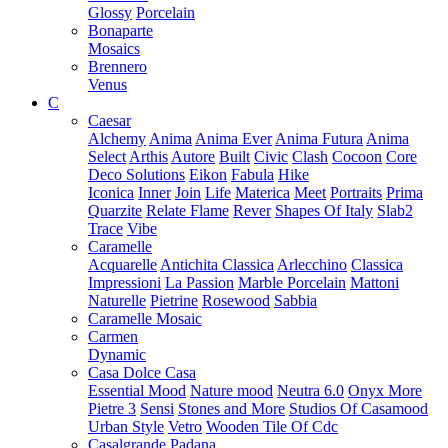
Glossy
Porcelain
Bonaparte
Mosaics
Brennero
Venus
C
Caesar
Alchemy
Anima
Anima Ever
Anima Futura
Anima
Select
Arthis
Autore
Built
Civic
Clash
Cocoon
Core
Deco Solutions
Eikon
Fabula
Hike
Iconica
Inner
Join
Life
Materica
Meet
Portraits
Prima
Quarzite
Relate Flame
Rever
Shapes Of Italy
Slab2
Trace
Vibe
Caramelle
Acquarelle
Antichita Classica
Arlecchino
Classica
Impressioni
La Passion
Marble Porcelain
Mattoni
Naturelle
Pietrine
Rosewood
Sabbia
Caramelle Mosaic
Carmen
Dynamic
Casa Dolce Casa
Essential Mood
Nature mood
Neutra 6.0
Onyx More
Pietre 3
Sensi
Stones and More
Studios Of Casamood
Urban Style
Vetro
Wooden Tile Of Cdc
Casalgrande Padana