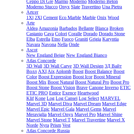
Ceppo Di Gre
Marmo
Moderno
Moderno Beton
Moderno Stucco
Onyx
Slate
Travertino
Una Pietra
Artcer
1Xl
2Xl
Cement
Eco Marble
Marble
Onix
Wood
Arte
Aldea
Amazonia
Barbados
Bellante
Blanca
Broken
Castanio
Cava
Colori
Coralle
Dorado
Dorado Stone
Elba
Estrella
Etno
Fuoco
Graniti
Grigia
Karyntia
Navara
Navona
Nella
Onde
Ascot
New England Beige
New England Bianco
Atlas Concorde
3D Wall
3D Wall Carve
3D Wall Design
3Д Вайт
Волл
AXI
Aix
Aplomb
Boost
Boost Balance
Boost
Color
Boost Expression
Boost Icor
Boost Mineral
Boost Mix
Boost Natural
Boost Natural Pro
Boost Pro
Boost Stone
Boost Vision
Brave
Canone Inverso
ETIC
ETIC PRO
Entice
Exence
Heartwood
Klif
Kone
Log
Log Cansei
Log Select
MARVEL
Marvel 3D
Marvel Diva
Marvel Dream
Marvel Edge
Marvel Epic
Marvel Gala
Marvel Gems
Marvel
Meraviglia
Marvel Onyx
Marvel Pro
Marvel Shine
Marvel Stone
Marvel T
Marvel Travertine
Marvel X
Norde
Nyra
Prism
Vest
Atlas Concorde Russia