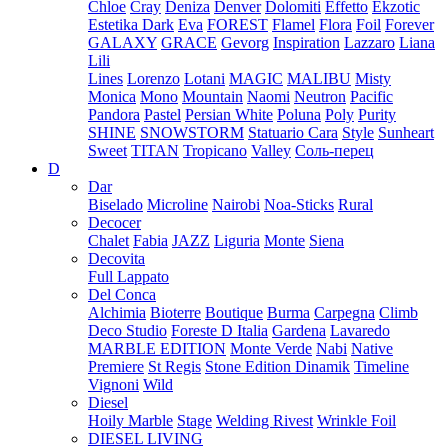
Chloe
Cray
Deniza
Denver
Dolomiti
Effetto
Ekzotic
Estetika Dark
Eva
FOREST
Flamel
Flora
Foil
Forever
GALAXY
GRACE
Gevorg
Inspiration
Lazzaro
Liana
Lili
Lines
Lorenzo
Lotani
MAGIC
MALIBU
Misty
Monica
Mono
Mountain
Naomi
Neutron
Pacific
Pandora
Pastel
Persian White
Poluna
Poly
Purity
SHINE
SNOWSTORM
Statuario Cara
Style
Sunheart
Sweet
TITAN
Tropicano
Valley
Соль-перец
D
Dar
Biselado
Microline
Nairobi
Noa-Sticks
Rural
Decocer
Chalet
Fabia
JAZZ
Liguria
Monte
Siena
Decovita
Full Lappato
Del Conca
Alchimia
Bioterre
Boutique
Burma
Carpegna
Climb
Deco Studio
Foreste D Italia
Gardena
Lavaredo
MARBLE EDITION
Monte Verde
Nabi
Native
Premiere
St Regis
Stone Edition Dinamik
Timeline
Vignoni
Wild
Diesel
Hoily Marble
Stage
Welding Rivest
Wrinkle Foil
DIESEL LIVING