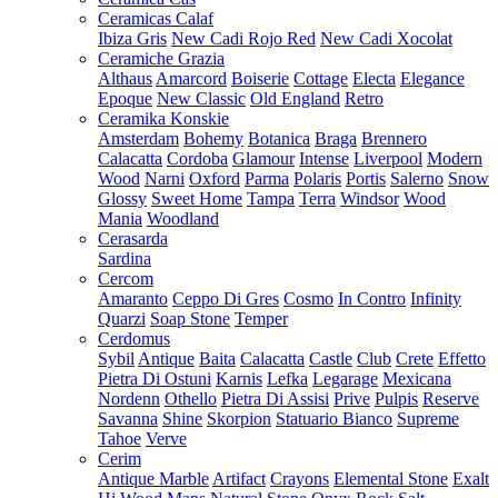
Ceramicas Calaf
Ibiza Gris
New Cadi Rojo Red
New Cadi Xocolat
Ceramiche Grazia
Althaus
Amarcord
Boiserie
Cottage
Electa
Elegance
Epoque
New Classic
Old England
Retro
Ceramika Konskie
Amsterdam
Bohemy
Botanica
Braga
Brennero
Calacatta
Cordoba
Glamour
Intense
Liverpool
Modern
Wood
Narni
Oxford
Parma
Polaris
Portis
Salerno
Snow
Glossy
Sweet Home
Tampa
Terra
Windsor
Wood
Mania
Woodland
Cerasarda
Sardina
Cercom
Amaranto
Ceppo Di Gres
Cosmo
In Contro
Infinity
Quarzi
Soap Stone
Temper
Cerdomus
Sybil
Antique
Baita
Calacatta
Castle
Club
Crete
Effetto
Pietra Di Ostuni
Karnis
Lefka
Legarage
Mexicana
Nordenn
Othello
Pietra Di Assisi
Prive
Pulpis
Reserve
Savanna
Shine
Skorpion
Statuario Bianco
Supreme
Tahoe
Verve
Cerim
Antique Marble
Artifact
Crayons
Elemental Stone
Exalt