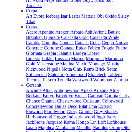
Hi Wood
Maps
Natural Stone
Onyx
Rock Salt
Timeless
Cerpa
Art
Evora
Iceberg
Isar
Lester
Materia
Obi
Oxido
Sisley
Tikal
Cerrad
Acero
Apenino
Aragon
Arbaro
Ash
Aviona
Batista
Brazilian Quarzite
Calacatta Gold
Calacatta White
Cambia
Campina
Canella
Catalea
Celtis
Ceppo Nuovo
Concrete
Cortone
Cottage
Epica
Fabien
Foggia
Fuerta
Giornata
Grapia
Katania
Laroya
Libero
Limeria
Lukka
Lussaca
Marmo
Marquina
Marquina
Gold
Masterstone
Mattina
Maxie
Montego
Mustiq
Nickwood
Nigella
Notta
Onix
Retro Brick
Setim
Softcement
Statuario
Stonemood
Stonetech
Tablero
Tacoma
Tassero
Tonella
Westwood
Woodmax
Zebrina
Cersanit
Alicante
Altair
Antiquewood
Apeks
Arizona
Atria
Berkana
Borgo
Brooklyn
Brosta
Caravan
Cariota
Carly
Chance
Chantal
Chesterwood
Coliseum
Colorwood
Concretewood
Dallas
Deco
Eilat
Etna
Exterio
Finwood
Floralwood
Glory
Granite
Grey Shades
Harbourwood
Hugge
Industrialwood
Ingir
Ivory
JackStone
Jacquard
Kama
Kongo
Lin
Loft
Lofthouse
Luara
Majolica
Manhattan
Metallic
Nautilus
Orion
Otto