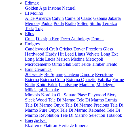
Edimax
Golden Age
Instone
Naturel
El Molino
Alice
America
Calvin
Camelot
Clasic
Gabana
Jakarta
Memory
Padua
Prada
Rialto
Soften
Studio
Terratzo
Tesla
Toja
Elios
Creta
D_esign Evo
Deco Anthology
Domus
Emigres
Candlewood
Craft
Cricket
Dover
Freedom
Glass
Hardwood
Hardy
Hit
Leed
Linus Velvete
Long Ext
Long Mde
Lucia
Maison
Medina
Metropoli
Microcemento
Olmo
Slab
Soft
Teide
Timber
Trento
Emil Ceramica
20Twenty
Be-Square
Chateau
Dimore
Everstone
Externa
Externa Cotto
Externa Quarzite
Fabrika
Forme
Kotto
Kotto Brick
Landscape
Mapierre
Millelegni
Millelegni Remake
Mimesis
Nordika
On Square
Piase
Playwood
Sixty
Sleek Wood
Tele Di Marmo
Tele Di Marmo Lumia
Tele Di Marmo Onyx
Tele Di Marmo Precious
Tele Di
Marmo Pure Onyx
Tele Di Marmo Reloaded
Tele Di
Marmo Revolution
Tele Di Marmo Selection
Totalook
Energie Ker
Ekxtreme
Flatiron
Heritage
Imperial