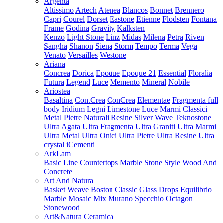
Argenta
Altissimo
Artech
Atenea
Blancos
Bonnet
Brennero
Capri
Courel
Dorset
Eastone
Etienne
Flodsten
Fontana
Frame
Godina
Gravity
Kalksten
Kenzo
Light Stone
Linz
Midas
Milena
Petra
Riven
Sangha
Shanon
Siena
Storm
Tempo
Terma
Vega
Venato
Versailles
Westone
Ariana
Concrea
Dorica
Epoque
Epoque 21
Essential
Floralia
Futura
Legend
Luce
Memento
Mineral
Nobile
Ariostea
Basaltina
Con.Crea
ConCrea
Elementae
Fragmenta full
body
Iridium
Legni
Limestone
Luce
Marmi Classici
Metal
Pietre Naturali
Resine
Silver Wave
Teknostone
Ultra Agata
Ultra Fragmenta
Ultra Graniti
Ultra Marmi
Ultra Metal
Ultra Onici
Ultra Pietre
Ultra Resine
Ultra
crystal
iCementi
ArkLam
Basic Line
Countertops
Marble
Stone
Style
Wood And
Concrete
Art And Natura
Basket Weave
Boston
Classic Glass
Drops
Equilibrio
Marble Mosaic
Mix
Murano Specchio
Octagon
Stonewood
Art&Natura Ceramica