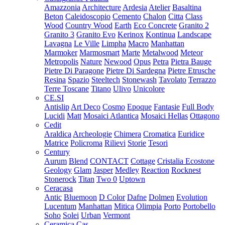
Amazzonia
Architecture
Ardesia
Atelier
Basaltina
Beton
Caleidoscopio
Cemento
Chalon
Citta
Class
Wood
Country Wood
Earth
Eco Concrete
Granito 2
Granito 3
Granito Evo
Kerinox
Kontinua
Landscape
Lavagna
Le Ville
Limpha
Macro
Manhattan
Marmoker
Marmosmart
Marte
Metalwood
Meteor
Metropolis
Nature
Newood
Opus
Petra
Pietra Bauge
Pietre Di Paragone
Pietre Di Sardegna
Pietre Etrusche
Resina
Spazio
Steeltech
Stonewash
Tavolato
Terrazzo
Terre Toscane
Titano
Ulivo
Unicolore
CE.SI
Antislip
Art Deco
Cosmo
Epoque
Fantasie
Full Body
Lucidi
Matt
Mosaici Atlantica
Mosaici Hellas
Ottagono
Cedit
Araldica
Archeologie
Chimera
Cromatica
Euridice
Matrice
Policroma
Rilievi
Storie
Tesori
Century
Aurum
Blend
CONTACT
Cottage
Cristalia
Ecostone
Geology
Glam
Jasper
Medley
Reaction
Rocknest
Stonerock
Titan
Two 0
Uptown
Ceracasa
Antic
Bluemoon
D Color
Dafne
Dolmen
Evolution
Lucentum
Manhattan
Mitica
Olimpia
Porto
Portobello
Soho
Solei
Urban
Vermont
Ceramica Cas