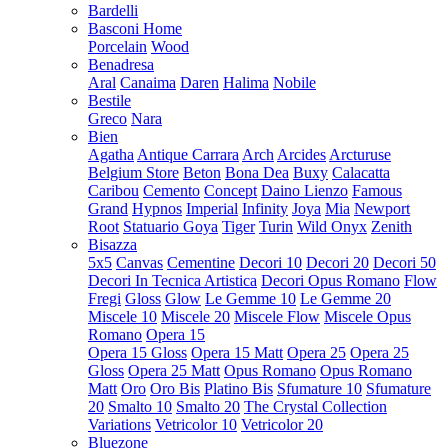
Bardelli
Basconi Home
Porcelain
Wood
Benadresa
Aral
Canaima
Daren
Halima
Nobile
Bestile
Greco
Nara
Bien
Agatha
Antique Carrara
Arch
Arcides
Arcturuse
Belgium Store
Beton
Bona Dea
Buxy
Calacatta
Caribou
Cemento
Concept
Daino Lienzo
Famous
Grand
Hypnos
Imperial
Infinity
Joya
Mia
Newport
Root
Statuario Goya
Tiger
Turin
Wild Onyx
Zenith
Bisazza
5x5
Canvas
Cementine
Decori 10
Decori 20
Decori 50
Decori In Tecnica Artistica
Decori Opus Romano
Flow
Fregi
Gloss
Glow
Le Gemme 10
Le Gemme 20
Miscele 10
Miscele 20
Miscele Flow
Miscele Opus
Romano
Opera 15
Opera 15 Gloss
Opera 15 Matt
Opera 25
Opera 25
Gloss
Opera 25 Matt
Opus Romano
Opus Romano
Matt
Oro
Oro Bis
Platino Bis
Sfumature 10
Sfumature
20
Smalto 10
Smalto 20
The Crystal Collection
Variations
Vetricolor 10
Vetricolor 20
Bluezone