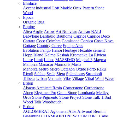
Ennface
Accent
Industrial
Loft
Marble
Onix
Pattern
Stone
Wood
Epoca
Organic Rug
Equipe
Altea
Argile
Arrow
Art Nouveau
Artisan
BALI
Babylone
Bardiglio
Bauhome
Caprice
Caprice Deco
Carrara
Coco
Coimbra
Coralstone
Corsica
Costa Nova
Cottage
Country
Curve
Equipe Ares
Evolution
Fango
Hanoi
Heritage
Hexatile cement
Hopp
Island
Kalma
Kasbah
Kromatika
La Riviera
Lanse
Limit
Lithos
MASSIMO
Magical 3
Magma
Mallorca
Manacor
Marmoris
Masia
Menorca
Metro
Micro
Octagon
Oxide
Porto
Raku
Rivoli
Sabbia
Scale
Sfera
Splendours
Stromboli
Tribeca
Urban
Verticale
Vibe
Village
Vitral
Wadi
Wave
Ergon
Abacus
Architect Resin
Cornerstone
Cornerstone
Alpen
Elegance Pro
Grain Stone
Lombarda
Medley
Oros Stone
Pigmento
Stone Project
Stone Talk
Tr3nd
Wood Talk
Woodtouch
Estima
AGLOMERAT
Aglomerat
Alba
Artwood
Bernini
Brigantina
CHAMBORD NEW
COMFORT
Cave