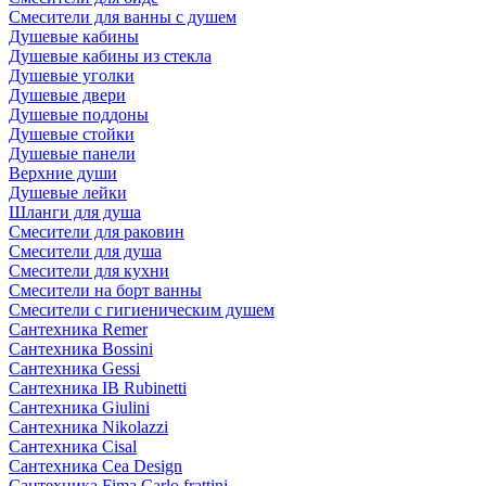
Смесители для ванны с душем
Душевые кабины
Душевые кабины из стекла
Душевые уголки
Душевые двери
Душевые поддоны
Душевые стойки
Душевые панели
Верхние души
Душевые лейки
Шланги для душа
Смесители для раковин
Смесители для душа
Смесители для кухни
Смесители на борт ванны
Смесители с гигиеническим душем
Сантехника Remer
Сантехника Bossini
Сантехника Gessi
Сантехника IB Rubinetti
Сантехника Giulini
Сантехника Nikolazzi
Сантехника Cisal
Сантехника Cea Design
Сантехника Fima Carlo frattini