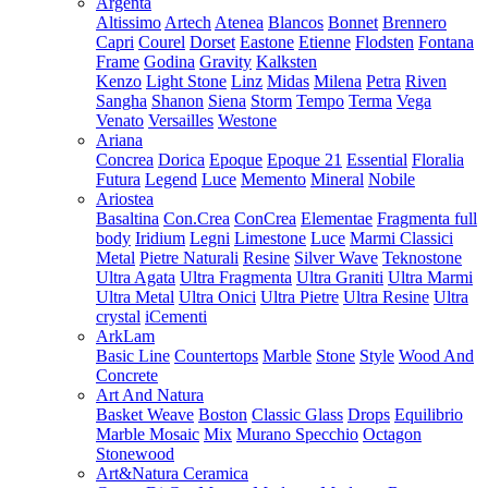
Argenta
Altissimo
Artech
Atenea
Blancos
Bonnet
Brennero
Capri
Courel
Dorset
Eastone
Etienne
Flodsten
Fontana
Frame
Godina
Gravity
Kalksten
Kenzo
Light Stone
Linz
Midas
Milena
Petra
Riven
Sangha
Shanon
Siena
Storm
Tempo
Terma
Vega
Venato
Versailles
Westone
Ariana
Concrea
Dorica
Epoque
Epoque 21
Essential
Floralia
Futura
Legend
Luce
Memento
Mineral
Nobile
Ariostea
Basaltina
Con.Crea
ConCrea
Elementae
Fragmenta full
body
Iridium
Legni
Limestone
Luce
Marmi Classici
Metal
Pietre Naturali
Resine
Silver Wave
Teknostone
Ultra Agata
Ultra Fragmenta
Ultra Graniti
Ultra Marmi
Ultra Metal
Ultra Onici
Ultra Pietre
Ultra Resine
Ultra
crystal
iCementi
ArkLam
Basic Line
Countertops
Marble
Stone
Style
Wood And
Concrete
Art And Natura
Basket Weave
Boston
Classic Glass
Drops
Equilibrio
Marble Mosaic
Mix
Murano Specchio
Octagon
Stonewood
Art&Natura Ceramica