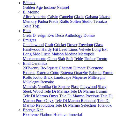
Edimax
Golden Age
Instone
Naturel
El Molino
Alice
America
Calvin
Camelot
Clasic
Gabana
Jakarta
Memory
Padua
Prada
Rialto
Soften
Studio
Terratzo
Tesla
Toja
Elios
Creta
D_esign Evo
Deco Anthology
Domus
Emigres
Candlewood
Craft
Cricket
Dover
Freedom
Glass
Hardwood
Hardy
Hit
Leed
Linus Velvete
Long Ext
Long Mde
Lucia
Maison
Medina
Metropoli
Microcemento
Olmo
Slab
Soft
Teide
Timber
Trento
Emil Ceramica
20Twenty
Be-Square
Chateau
Dimore
Everstone
Externa
Externa Cotto
Externa Quarzite
Fabrika
Forme
Kotto
Kotto Brick
Landscape
Mapierre
Millelegni
Millelegni Remake
Mimesis
Nordika
On Square
Piase
Playwood
Sixty
Sleek Wood
Tele Di Marmo
Tele Di Marmo Lumia
Tele Di Marmo Onyx
Tele Di Marmo Precious
Tele Di
Marmo Pure Onyx
Tele Di Marmo Reloaded
Tele Di
Marmo Revolution
Tele Di Marmo Selection
Totalook
Energie Ker
Ekxtreme
Flatiron
Heritage
Imperial