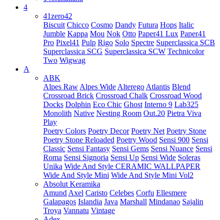
4
41zero42
Biscuit
Chicco
Cosmo
Dandy
Futura
Hops
Italic
Jumble
Kappa
Mou
Nok
Otto
Paper41 Lux
Paper41
Pro
Pixel41
Pulp
Rigo
Solo
Spectre
Superclassica SCB
Superclassica SCG
Superclassica SCW
Technicolor
Two
Wigwag
A
ABK
Alpes Raw
Alpes Wide
Alterego
Atlantis
Blend
Crossroad Brick
Crossroad Chalk
Crossroad Wood
Docks
Dolphin
Eco Chic
Ghost
Interno 9
Lab325
Monolith
Native
Nesting Room
Out.20
Pietra Viva
Play
Poetry Colors
Poetry Decor
Poetry Net
Poetry Stone
Poetry Stone Reloaded
Poetry Wood
Sensi 900
Sensi
Classic
Sensi Fantasy
Sensi Gems
Sensi Nuance
Sensi
Roma
Sensi Signoria
Sensi Up
Sensi Wide
Soleras
Unika
Wide And Style CERAMIC WALLPAPER
Wide And Style Mini
Wide And Style Mini Vol2
Absolut Keramika
Amund
Axel
Caristo
Celebes
Corfu
Ellesmere
Galapagos
Islandia
Java
Marshall
Mindanao
Sajalin
Troya
Vannatu
Vintage
Adex