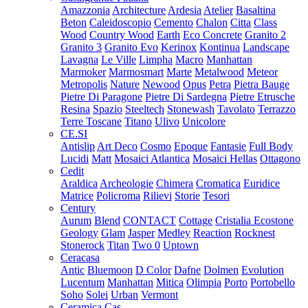
Amazzonia
Architecture
Ardesia
Atelier
Basaltina
Beton
Caleidoscopio
Cemento
Chalon
Citta
Class
Wood
Country Wood
Earth
Eco Concrete
Granito 2
Granito 3
Granito Evo
Kerinox
Kontinua
Landscape
Lavagna
Le Ville
Limpha
Macro
Manhattan
Marmoker
Marmosmart
Marte
Metalwood
Meteor
Metropolis
Nature
Newood
Opus
Petra
Pietra Bauge
Pietre Di Paragone
Pietre Di Sardegna
Pietre Etrusche
Resina
Spazio
Steeltech
Stonewash
Tavolato
Terrazzo
Terre Toscane
Titano
Ulivo
Unicolore
CE.SI
Antislip
Art Deco
Cosmo
Epoque
Fantasie
Full Body
Lucidi
Matt
Mosaici Atlantica
Mosaici Hellas
Ottagono
Cedit
Araldica
Archeologie
Chimera
Cromatica
Euridice
Matrice
Policroma
Rilievi
Storie
Tesori
Century
Aurum
Blend
CONTACT
Cottage
Cristalia
Ecostone
Geology
Glam
Jasper
Medley
Reaction
Rocknest
Stonerock
Titan
Two 0
Uptown
Ceracasa
Antic
Bluemoon
D Color
Dafne
Dolmen
Evolution
Lucentum
Manhattan
Mitica
Olimpia
Porto
Portobello
Soho
Solei
Urban
Vermont
Ceramica Cas