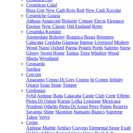
Ceramicas Calaf
Ibiza Gris
New Cadi Rojo Red
New Cadi Xocolat
Ceramiche Grazia
Althaus
Amarcord
Boiserie
Cottage
Electa
Elegance
Epoque
New Classic
Old England
Retro
Ceramika Konskie
Amsterdam
Bohemy
Botanica
Braga
Brennero
Calacatta
Cordoba
Glamour
Intense
Liverpool
Modern
Wood
Narni
Oxford
Parma
Polaris
Portis
Salerno
Snow
Glossy
Sweet Home
Tampa
Terra
Windsor
Wood
Mania
Woodland
Cerasarda
Sardina
Cercom
Amaranto
Ceppo Di Gres
Cosmo
In Contro
Infinity
Quarzi
Soap Stone
Temper
Cerdomus
Sybil
Antique
Baita
Calacatta
Castle
Club
Crete
Effetto
Pietra Di Ostuni
Karnis
Lefka
Legarage
Mexicana
Nordenn
Othello
Pietra Di Assisi
Prive
Pulpis
Reserve
Savanna
Shine
Skorpion
Statuario Bianco
Supreme
Tahoe
Verve
Cerim
Antique Marble
Artifact
Crayons
Elemental Stone
Exalt