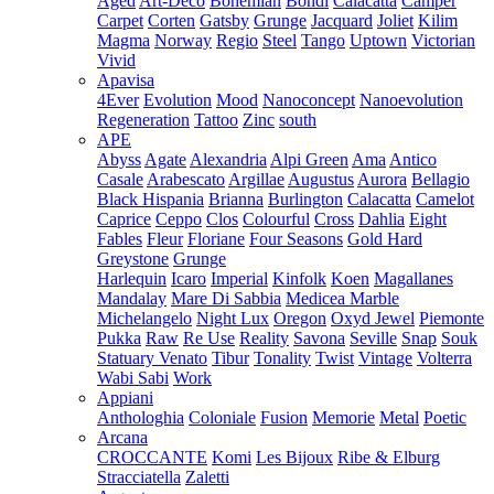
Aged
Art-Deco
Bohemian
Bondi
Calacatta
Camper
Carpet
Corten
Gatsby
Grunge
Jacquard
Joliet
Kilim
Magma
Norway
Regio
Steel
Tango
Uptown
Victorian
Vivid
Apavisa
4Ever
Evolution
Mood
Nanoconcept
Nanoevolution
Regeneration
Tattoo
Zinc
south
APE
Abyss
Agate
Alexandria
Alpi Green
Ama
Antico
Casale
Arabescato
Argillae
Augustus
Aurora
Bellagio
Black Hispania
Brianna
Burlington
Calacatta
Camelot
Caprice
Ceppo
Clos
Colourful
Cross
Dahlia
Eight
Fables
Fleur
Floriane
Four Seasons
Gold Hard
Greystone
Grunge
Harlequin
Icaro
Imperial
Kinfolk
Koen
Magallanes
Mandalay
Mare Di Sabbia
Medicea Marble
Michelangelo
Night Lux
Oregon
Oxyd Jewel
Piemonte
Pukka
Raw
Re Use
Reality
Savona
Seville
Snap
Souk
Statuary Venato
Tibur
Tonality
Twist
Vintage
Volterra
Wabi Sabi
Work
Appiani
Anthologhia
Coloniale
Fusion
Memorie
Metal
Poetic
Arcana
CROCCANTE
Komi
Les Bijoux
Ribe & Elburg
Stracciatella
Zaletti