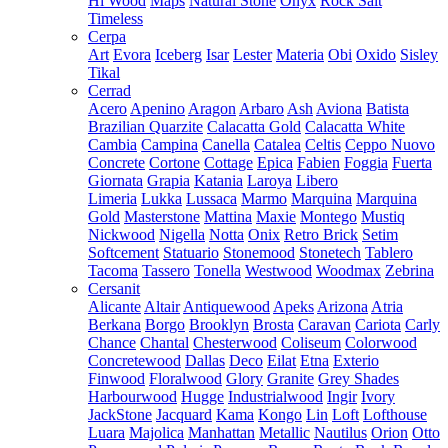
Hi Wood
Maps
Natural Stone
Onyx
Rock Salt
Timeless
Cerpa
Art
Evora
Iceberg
Isar
Lester
Materia
Obi
Oxido
Sisley
Tikal
Cerrad
Acero
Apenino
Aragon
Arbaro
Ash
Aviona
Batista
Brazilian Quarzite
Calacatta Gold
Calacatta White
Cambia
Campina
Canella
Catalea
Celtis
Ceppo Nuovo
Concrete
Cortone
Cottage
Epica
Fabien
Foggia
Fuerta
Giornata
Grapia
Katania
Laroya
Libero
Limeria
Lukka
Lussaca
Marmo
Marquina
Marquina
Gold
Masterstone
Mattina
Maxie
Montego
Mustiq
Nickwood
Nigella
Notta
Onix
Retro Brick
Setim
Softcement
Statuario
Stonemood
Stonetech
Tablero
Tacoma
Tassero
Tonella
Westwood
Woodmax
Zebrina
Cersanit
Alicante
Altair
Antiquewood
Apeks
Arizona
Atria
Berkana
Borgo
Brooklyn
Brosta
Caravan
Cariota
Carly
Chance
Chantal
Chesterwood
Coliseum
Colorwood
Concretewood
Dallas
Deco
Eilat
Etna
Exterio
Finwood
Floralwood
Glory
Granite
Grey Shades
Harbourwood
Hugge
Industrialwood
Ingir
Ivory
JackStone
Jacquard
Kama
Kongo
Lin
Loft
Lofthouse
Luara
Majolica
Manhattan
Metallic
Nautilus
Orion
Otto