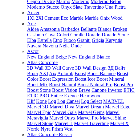
Ceppo Di Gre
Marmo
Moderno
Moderno Beton
Moderno Stucco
Onyx
Slate
Travertino
Una Pietra
Artcer
1Xl
2Xl
Cement
Eco Marble
Marble
Onix
Wood
Arte
Aldea
Amazonia
Barbados
Bellante
Blanca
Broken
Castanio
Cava
Colori
Coralle
Dorado
Dorado Stone
Elba
Estrella
Etno
Fuoco
Graniti
Grigia
Karyntia
Navara
Navona
Nella
Onde
Ascot
New England Beige
New England Bianco
Atlas Concorde
3D Wall
3D Wall Carve
3D Wall Design
3Д Вайт
Волл
AXI
Aix
Aplomb
Boost
Boost Balance
Boost
Color
Boost Expression
Boost Icor
Boost Mineral
Boost Mix
Boost Natural
Boost Natural Pro
Boost Pro
Boost Stone
Boost Vision
Brave
Canone Inverso
ETIC
ETIC PRO
Entice
Exence
Heartwood
Klif
Kone
Log
Log Cansei
Log Select
MARVEL
Marvel 3D
Marvel Diva
Marvel Dream
Marvel Edge
Marvel Epic
Marvel Gala
Marvel Gems
Marvel
Meraviglia
Marvel Onyx
Marvel Pro
Marvel Shine
Marvel Stone
Marvel T
Marvel Travertine
Marvel X
Norde
Nyra
Prism
Vest
Atlas Concorde Russia