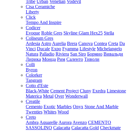
Tribe
Urban
Venetian
Vodevil
Cisa Ceramiche
Liberty
Click
Tempo And Inspire
Codicer
Evoque
Roble Gres
Skyline Glam Hex25
Stella
Coliseum Gres
Ardesia
Astro
Aurelia
Brera
Canova
Contea
Creta
Da
Vinci
Ducale
Expo
Fyamma
Lifestyle
Michelangelo
Natura
Palladio
Riviera
San Siro
Бормио
Вивальди
Лирика
Монца
Рим
Саленто
Тиволи
Colli
Byron
Colorker
Tangram
Cotto d'Este
Black-White
Cement Project
Cluny
Exedra
Limestone
Materica
Metal
Over
Wonderwall
Creatile
Cemento
Exotic
Marbles
Onyx
Stone And Marble
Twenties
Whites
Wood
Creto
Ambra
Aquarelle
Aurora
Avenzo
CEMENTO
SASSOLINO
Calacatta
Calacatta Gold
Checkmate