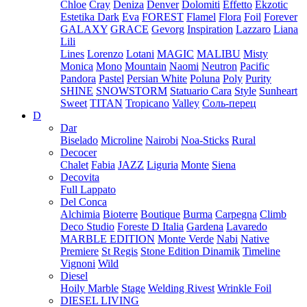
Chloe
Cray
Deniza
Denver
Dolomiti
Effetto
Ekzotic
Estetika Dark
Eva
FOREST
Flamel
Flora
Foil
Forever
GALAXY
GRACE
Gevorg
Inspiration
Lazzaro
Liana
Lili
Lines
Lorenzo
Lotani
MAGIC
MALIBU
Misty
Monica
Mono
Mountain
Naomi
Neutron
Pacific
Pandora
Pastel
Persian White
Poluna
Poly
Purity
SHINE
SNOWSTORM
Statuario Cara
Style
Sunheart
Sweet
TITAN
Tropicano
Valley
Соль-перец
D
Dar
Biselado
Microline
Nairobi
Noa-Sticks
Rural
Decocer
Chalet
Fabia
JAZZ
Liguria
Monte
Siena
Decovita
Full Lappato
Del Conca
Alchimia
Bioterre
Boutique
Burma
Carpegna
Climb
Deco Studio
Foreste D Italia
Gardena
Lavaredo
MARBLE EDITION
Monte Verde
Nabi
Native
Premiere
St Regis
Stone Edition Dinamik
Timeline
Vignoni
Wild
Diesel
Hoily Marble
Stage
Welding Rivest
Wrinkle Foil
DIESEL LIVING