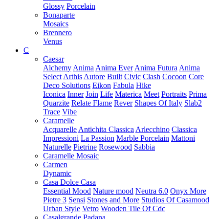
Glossy
Porcelain
Bonaparte
Mosaics
Brennero
Venus
C
Caesar
Alchemy
Anima
Anima Ever
Anima Futura
Anima
Select
Arthis
Autore
Built
Civic
Clash
Cocoon
Core
Deco Solutions
Eikon
Fabula
Hike
Iconica
Inner
Join
Life
Materica
Meet
Portraits
Prima
Quarzite
Relate Flame
Rever
Shapes Of Italy
Slab2
Trace
Vibe
Caramelle
Acquarelle
Antichita Classica
Arlecchino
Classica
Impressioni
La Passion
Marble Porcelain
Mattoni
Naturelle
Pietrine
Rosewood
Sabbia
Caramelle Mosaic
Carmen
Dynamic
Casa Dolce Casa
Essential Mood
Nature mood
Neutra 6.0
Onyx More
Pietre 3
Sensi
Stones and More
Studios Of Casamood
Urban Style
Vetro
Wooden Tile Of Cdc
Casalgrande Padana