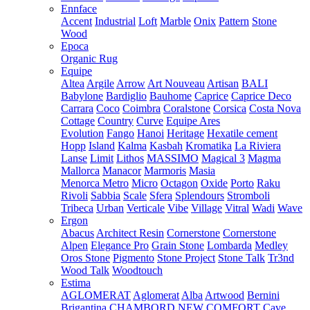
Ennface
Accent
Industrial
Loft
Marble
Onix
Pattern
Stone
Wood
Epoca
Organic Rug
Equipe
Altea
Argile
Arrow
Art Nouveau
Artisan
BALI
Babylone
Bardiglio
Bauhome
Caprice
Caprice Deco
Carrara
Coco
Coimbra
Coralstone
Corsica
Costa Nova
Cottage
Country
Curve
Equipe Ares
Evolution
Fango
Hanoi
Heritage
Hexatile cement
Hopp
Island
Kalma
Kasbah
Kromatika
La Riviera
Lanse
Limit
Lithos
MASSIMO
Magical 3
Magma
Mallorca
Manacor
Marmoris
Masia
Menorca
Metro
Micro
Octagon
Oxide
Porto
Raku
Rivoli
Sabbia
Scale
Sfera
Splendours
Stromboli
Tribeca
Urban
Verticale
Vibe
Village
Vitral
Wadi
Wave
Ergon
Abacus
Architect Resin
Cornerstone
Cornerstone
Alpen
Elegance Pro
Grain Stone
Lombarda
Medley
Oros Stone
Pigmento
Stone Project
Stone Talk
Tr3nd
Wood Talk
Woodtouch
Estima
AGLOMERAT
Aglomerat
Alba
Artwood
Bernini
Brigantina
CHAMBORD NEW
COMFORT
Cave