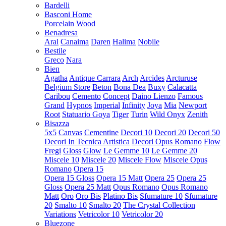
Bardelli
Basconi Home
Porcelain
Wood
Benadresa
Aral
Canaima
Daren
Halima
Nobile
Bestile
Greco
Nara
Bien
Agatha
Antique Carrara
Arch
Arcides
Arcturuse
Belgium Store
Beton
Bona Dea
Buxy
Calacatta
Caribou
Cemento
Concept
Daino Lienzo
Famous
Grand
Hypnos
Imperial
Infinity
Joya
Mia
Newport
Root
Statuario Goya
Tiger
Turin
Wild Onyx
Zenith
Bisazza
5x5
Canvas
Cementine
Decori 10
Decori 20
Decori 50
Decori In Tecnica Artistica
Decori Opus Romano
Flow
Fregi
Gloss
Glow
Le Gemme 10
Le Gemme 20
Miscele 10
Miscele 20
Miscele Flow
Miscele Opus
Romano
Opera 15
Opera 15 Gloss
Opera 15 Matt
Opera 25
Opera 25
Gloss
Opera 25 Matt
Opus Romano
Opus Romano
Matt
Oro
Oro Bis
Platino Bis
Sfumature 10
Sfumature
20
Smalto 10
Smalto 20
The Crystal Collection
Variations
Vetricolor 10
Vetricolor 20
Bluezone