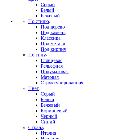
Серый
Белый
Бежевый
По стилю
Под дерево
Под камень
Классика
Под металл
Под кирпич
По типу
Глянцевая
Рельефная
Полуматовая
Матовая
Структурированная
Цвет
Серый
Белый
Бежевый
Коричневый
Черный
Синий
Страна
Италия
Испания