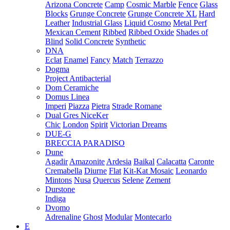
Arizona Concrete
Camp
Cosmic Marble
Fence
Glass
Blocks
Grunge Concrete
Grunge Concrete XL
Hard
Leather
Industrial Glass
Liquid Cosmo
Metal Perf
Mexican Cement
Ribbed
Ribbed Oxide
Shades of
Blind
Solid Concrete
Synthetic
DNA
Eclat
Enamel
Fancy
Match
Terrazzo
Dogma
Project Antibacterial
Dom Ceramiche
Domus Linea
Imperi
Piazza
Pietra
Strade Romane
Dual Gres NiceKer
Chic
London
Spirit
Victorian Dreams
DUE-G
BRECCIA PARADISO
Dune
Agadir
Amazonite
Ardesia
Baikal
Calacatta
Caronte
Cremabella
Diurne
Flat
Kit-Kat Mosaic
Leonardo
Mintons
Nusa
Quercus
Selene
Zement
Durstone
Indiga
Dvomo
Adrenaline
Ghost
Modular
Montecarlo
E