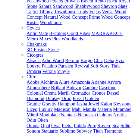
Pecanwood
Polaris
Provans
Raven
Rento
Rock
Royal
Stone
Sahara
Sandwood
Shabbywood
Shevron
Slate
Tagro
Tiffany
Townhouse
Tunis
Vegas
Versal
Wood
Concept Natural
Wood Concept Prime
Wood Concept
Rustic
Woodhouse
Cevica
Antic Mate
Becolors
Good Vibes
MARRAKECH
Metro
Mixes
Plus
Woodlands
Chakmaks
3D Fusion Stone
Cicogres
Alsacia
Artic Wood
Bernini
Borgo
Chic
Deba
Eyra
Louvre
Palatino
Parisien
Revival
Soft
Story
Tinia
Umbria
Verona
Vinyle
Cifre
Adobe
Alchimia
Alure
Amazonia
Arianne
Arvora
Atmosphere
Brillant
Bulevar
Cambre
Casetone
Colonial
Crema Marfil
Cromatica
Cronos
Dassel
Diamond
Dimsey
Drop
Fossil
Golden
Granite
Gravity
Hampton
Jazba
Jewel
Kalon
Keystone
Liceo
Luxury
Madison
Mahi
Manila
Materia
Mirambel
Mitral
Montblanc
Nautalis
Nebraska Colours
Nordik
Odin
Oken
Omnia
Opal
Oval
Pietra
Pulido
Pure
Rovere
Sea
Solid
Sonora
Statuario
Sublime
Subway
Titan
Tramonto