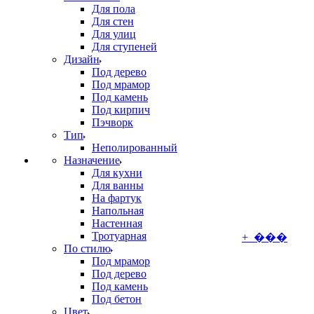
Для пола
Для стен
Для улиц
Для ступеней
Дизайн
Под дерево
Под мрамор
Под камень
Под кирпич
Пэчворк
Тип
Неполированный
Назначение
Для кухни
Для ванны
На фартук
Напольная
Настенная
Тротуарная
+ ���
По стилю
Под мрамор
Под дерево
Под камень
Под бетон
Цвет