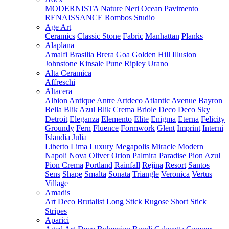
MODERNISTA
Nature
Neri
Ocean
Pavimento
RENAISSANCE
Rombos
Studio
Age Art
Ceramics
Classic Stone
Fabric
Manhattan
Planks
Alaplana
Amalfi
Brasilia
Brera
Goa
Golden Hill
Illusion
Johnstone
Kinsale
Pune
Ripley
Urano
Alta Ceramica
Affreschi
Altacera
Albion
Antique
Antre
Artdeco
Atlantic
Avenue
Bayron
Bella
Blik Azul
Blik Crema
Briole
Deco
Deco Sky
Detroit
Eleganza
Elemento
Elite
Enigma
Eterna
Felicity
Groundy
Fern
Fluence
Formwork
Glent
Imprint
Interni
Islandia
Julia
Liberto
Lima
Luxury
Megapolis
Miracle
Modern
Napoli
Nova
Oliver
Orion
Palmira
Paradise
Pion Azul
Pion Crema
Portland
Rainfall
Rejina
Resort
Santos
Sens
Shape
Smalta
Sonata
Triangle
Veronica
Vertus
Village
Amadis
Art Deco
Brutalist
Long Stick
Rugose
Short Stick
Stripes
Aparici