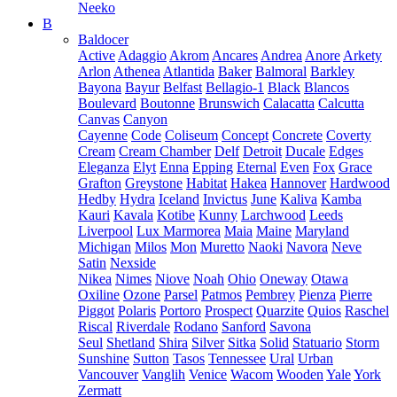
Neeko
B
Baldocer
Active
Adaggio
Akrom
Ancares
Andrea
Anore
Arkety
Arlon
Athenea
Atlantida
Baker
Balmoral
Barkley
Bayona
Bayur
Belfast
Bellagio-1
Black
Blancos
Boulevard
Boutonne
Brunswich
Calacatta
Calcutta
Canvas
Canyon
Cayenne
Code
Coliseum
Concept
Concrete
Coverty
Cream
Cream Chamber
Delf
Detroit
Ducale
Edges
Eleganza
Elyt
Enna
Epping
Eternal
Even
Fox
Grace
Grafton
Greystone
Habitat
Hakea
Hannover
Hardwood
Hedby
Hydra
Iceland
Invictus
June
Kaliva
Kamba
Kauri
Kavala
Kotibe
Kunny
Larchwood
Leeds
Liverpool
Lux Marmorea
Maia
Maine
Maryland
Michigan
Milos
Mon
Muretto
Naoki
Navora
Neve
Satin
Nexside
Nikea
Nimes
Niove
Noah
Ohio
Oneway
Otawa
Oxiline
Ozone
Parsel
Patmos
Pembrey
Pienza
Pierre
Piggot
Polaris
Portoro
Prospect
Quarzite
Quios
Raschel
Riscal
Riverdale
Rodano
Sanford
Savona
Seul
Shetland
Shira
Silver
Sitka
Solid
Statuario
Storm
Sunshine
Sutton
Tasos
Tennessee
Ural
Urban
Vancouver
Vanglih
Venice
Wacom
Wooden
Yale
York
Zermatt