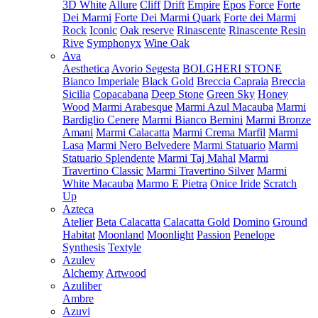
3D White
Allure
Cliff
Drift
Empire
Epos
Force
Forte
Dei Marmi
Forte Dei Marmi Quark
Forte dei Marmi
Rock
Iconic
Oak reserve
Rinascente
Rinascente Resin
Rive
Symphonyx
Wine Oak
Ava
Aesthetica
Avorio Segesta
BOLGHERI STONE
Bianco Imperiale
Black Gold
Breccia Capraia
Breccia
Sicilia
Copacabana
Deep Stone
Green Sky
Honey
Wood
Marmi Arabesque
Marmi Azul Macauba
Marmi
Bardiglio Cenere
Marmi Bianco Bernini
Marmi Bronze
Amani
Marmi Calacatta
Marmi Crema Marfil
Marmi
Lasa
Marmi Nero Belvedere
Marmi Statuario
Marmi
Statuario Splendente
Marmi Taj Mahal
Marmi
Travertino Classic
Marmi Travertino Silver
Marmi
White Macauba
Marmo E Pietra
Onice Iride
Scratch
Up
Azteca
Atelier
Beta Calacatta
Calacatta Gold
Domino
Ground
Habitat
Moonland
Moonlight
Passion
Penelope
Synthesis
Textyle
Azulev
Alchemy
Artwood
Azuliber
Ambre
Azuvi