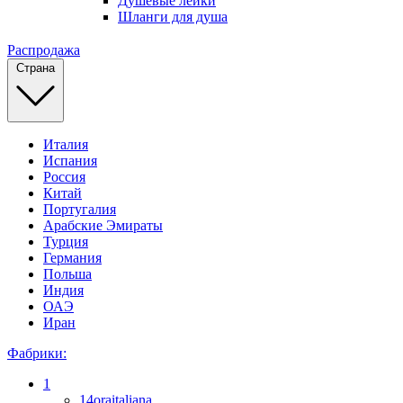
Душевые лейки
Шланги для душа
Распродажа
Страна
Италия
Испания
Россия
Китай
Португалия
Арабские Эмираты
Турция
Германия
Польша
Индия
ОАЭ
Иран
Фабрики:
1
14oraitaliana